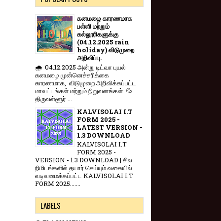
கனமழை காரணமாக
பள்ளி மற்றும்
கல்லூரிகளுக்கு
(04.12.2025 rain
holiday) விடுமுறை
அறிவிப்பு.
🌧️ 04.12.2025 அன்று டிட்வா புயல்
கனமழை முன்னெச்சரிக்கை
காரணமாக, விடுமுறை அறிவிக்கப்பட்ட
மாவட்டங்கள் மற்றும் நிறுவனங்கள்: 💦
திருவள்ளூர் ...
KALVISOLAI I.T
FORM 2025 -
LATEST VERSION -
1.3 DOWNLOAD
KALVISOLAI I.T
FORM 2025 -
VERSION - 1.3 DOWNLOAD | சில
நிமிடங்களில் தயார் செய்யும் வகையில்
வடிவமைக்கப்பட்ட KALVISOLAI I.T
FORM 2025.......
LABELS