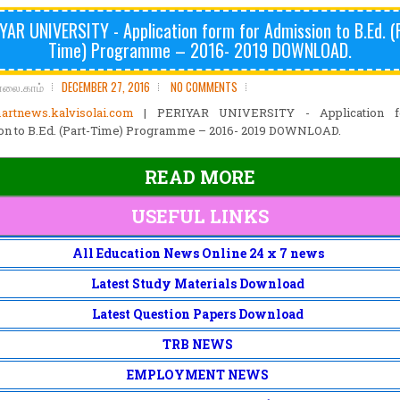
YAR UNIVERSITY - Application form for Admission to B.Ed. (
Time) Programme – 2016- 2019 DOWNLOAD.
ோலை.காம்
DECEMBER 27, 2016
NO COMMENTS
rtnews.kalvisolai.com
| PERIYAR UNIVERSITY - Application f
n to B.Ed. (Part-Time) Programme – 2016- 2019 DOWNLOAD.
READ MORE
USEFUL LINKS
All Education News Online 24 x 7 news
Latest Study Materials Download
Latest Question Papers Download
TRB NEWS
EMPLOYMENT NEWS