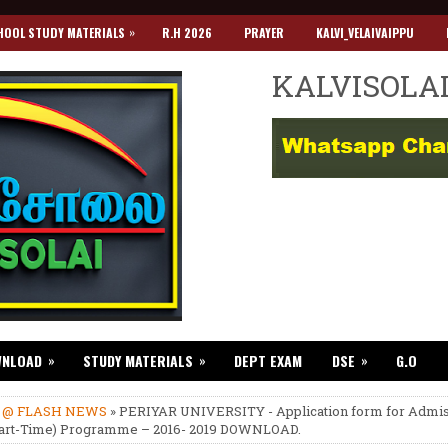
»
HOOL STUDY MATERIALS
R.H 2026
PRAYER
KALVI_VELAIVAIPPU
KALVISOLA
»
»
»
WNLOAD
STUDY MATERIALS
DEPT EXAM
DSE
G.O
»
@ FLASH NEWS
» PERIYAR UNIVERSITY - Application form for Admis
Part-Time) Programme – 2016- 2019 DOWNLOAD.