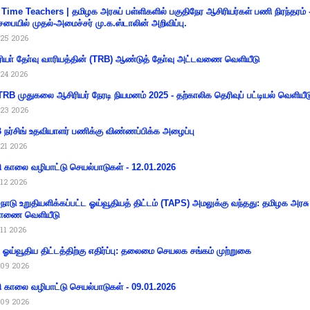
 Time Teachers | தமிழக அரசுப் பள்ளிகளில் பகுதிநேர ஆசிரியர்கள் பணி நிரந்தரம் 
சபையில் முதல்-அமைச்சர் மு.க.ஸ்டாலின் அறிவிப்பு.
25 2026
ியா் தோ்வு வாரியத்தின் (TRB) ஆண்டுத் தோ்வு அட்டவணை வெளியீடு
24 2026
RB முதுகலை ஆசிரியர் நேரடி நியமனம் 2025 - தற்காலிக தெரிவுப் பட்டியல் வெளியீட
23 2026
நர்சிங் உதவியாளர் பணிக்கு விண்ணப்பிக்க அழைப்பு
21 2026
ி காலை வழிபாட்டு செயல்பாடுகள் - 12.01.2026
12 2026
்நாடு உறுதியளிக்கப்பட்ட ஓய்வூதியத் திட்டம் (TAPS) அமலுக்கு வந்தது: தமிழக அரசு
ாணை வெளியீடு
11 2026
ய ஓய்வூதிய திட்டத்திற்கு எதிர்ப்பு: தலைமை செயலக சங்கம் முற்றுகை
09 2026
ி காலை வழிபாட்டு செயல்பாடுகள் - 09.01.2026
09 2026