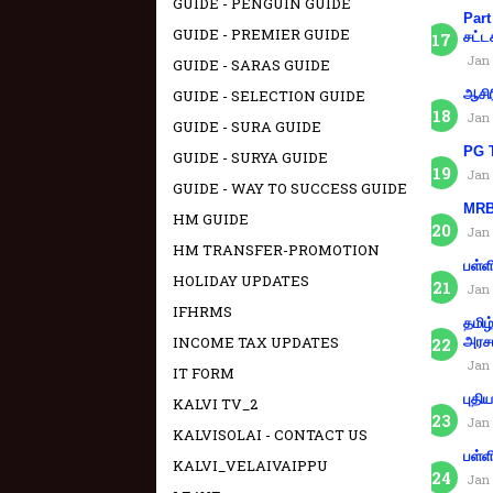
GUIDE - PENGUIN GUIDE
Part
GUIDE - PREMIER GUIDE
சட்ட
Jan 
GUIDE - SARAS GUIDE
GUIDE - SELECTION GUIDE
ஆசிர
Jan 
GUIDE - SURA GUIDE
PG T
GUIDE - SURYA GUIDE
Jan 
GUIDE - WAY TO SUCCESS GUIDE
MRB 
HM GUIDE
Jan 
HM TRANSFER-PROMOTION
பள்ள
HOLIDAY UPDATES
Jan 
IFHRMS
தமிழ
INCOME TAX UPDATES
அரச
Jan 
IT FORM
புதி
KALVI TV_2
Jan 
KALVISOLAI - CONTACT US
பள்ள
KALVI_VELAIVAIPPU
Jan 