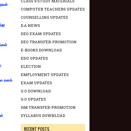
CLASS 9 STUDY MATERIALS
றைகள்
COMPUTER TEACHERS UPDATES
COUNSELLING UPDATES
்து
D.A NEWS
DEO EXAM UPDATES
DEO TRANSFER-PROMOTION
ங்கள்
E-BOOKS DOWNLOAD
EDU UPDATES
ு
ELECTION
EMPLOYMENT UPDATES
்லை எனக்
EXAM UPDATES
G.O DOWNLOAD
G.O UPDATES
HM TRANSFER-PROMOTION
SYLLABUS DOWNLOAD
ள்
RECENT POSTS