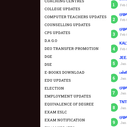
COACHING CENTRES
Feb 
COLLEGE UPDATES
முது
COMPUTER TEACHERS UPDATES
Feb 
COUNSELLING UPDATES
முது
CPS UPDATES
Feb 
D.A G.O
KAL
DEO TRANSFER-PROMOTION
Feb 
DGE
JEE.
Jan 
DSE
E-BOOKS DOWNLOAD
பள்ள
Jan 
EDU UPDATES
முது
ELECTION
Jan 
EMPLOYMENT UPDATES
TNTE
EQUIVALENCE OF DEGREE
Jan 
EXAM ESLC
முது
EXAM NOTIFICATION
Jan 