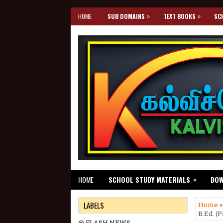
»
»
HOME
SUB DOMAINS
TEXT BOOKS
SC
»
HOME
SCHOOL STUDY MATERIALS
DO
LABELS
Home
B.Ed. (
@ FLASH NEWS