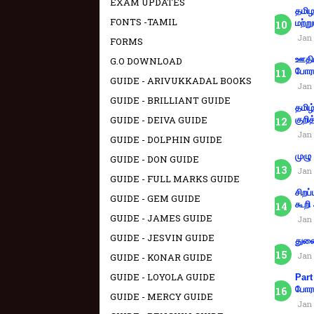
EXAM UPDATES
தமிழ
FONTS -TAMIL
மற்று
Jan 
FORMS
ஊதிய
G.O DOWNLOAD
போரா
GUIDE - ARIVUKKADAL BOOKS
Jan 
GUIDE - BRILLIANT GUIDE
தமிழ
GUIDE - DEIVA GUIDE
குறித
Jan 
GUIDE - DOLPHIN GUIDE
முழு
GUIDE - DON GUIDE
Jan 
GUIDE - FULL MARKS GUIDE
சிறப
GUIDE - GEM GUIDE
கூறி
GUIDE - JAMES GUIDE
Jan 
GUIDE - JESVIN GUIDE
துணை
Jan 
GUIDE - KONAR GUIDE
GUIDE - LOYOLA GUIDE
Part
போரா
GUIDE - MERCY GUIDE
Jan 