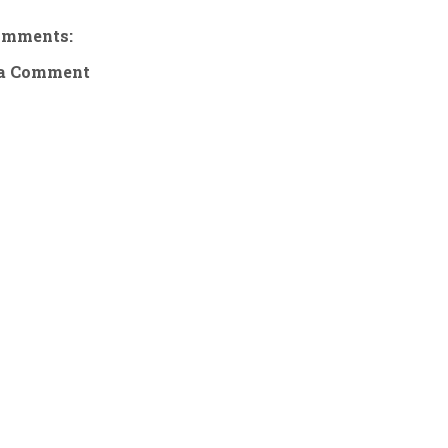
omments:
 a Comment