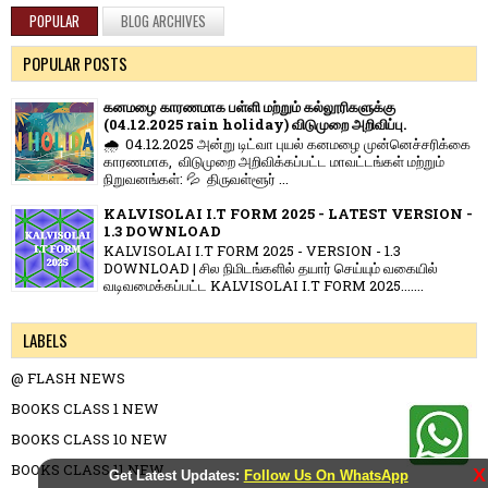
POPULAR
BLOG ARCHIVES
POPULAR POSTS
கனமழை காரணமாக பள்ளி மற்றும் கல்லூரிகளுக்கு
(04.12.2025 rain holiday) விடுமுறை அறிவிப்பு.
🌧️ 04.12.2025 அன்று டிட்வா புயல் கனமழை முன்னெச்சரிக்கை
காரணமாக, விடுமுறை அறிவிக்கப்பட்ட மாவட்டங்கள் மற்றும்
நிறுவனங்கள்: 💦 திருவள்ளூர் ...
KALVISOLAI I.T FORM 2025 - LATEST VERSION -
1.3 DOWNLOAD
KALVISOLAI I.T FORM 2025 - VERSION - 1.3
DOWNLOAD | சில நிமிடங்களில் தயார் செய்யும் வகையில்
வடிவமைக்கப்பட்ட KALVISOLAI I.T FORM 2025.......
LABELS
@ FLASH NEWS
BOOKS CLASS 1 NEW
BOOKS CLASS 10 NEW
BOOKS CLASS 11 NEW
X
Get Latest Updates:
Follow Us On WhatsApp