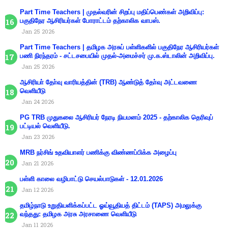
Part Time Teachers | முதல்வரின் சிறப்பு மதிப்பெண்கள் அறிவிப்பு:
பகுதிநேர ஆசிரியர்கள் போராட்டம் தற்காலிக வாபஸ்.
Jan 25 2026
Part Time Teachers | தமிழக அரசுப் பள்ளிகளில் பகுதிநேர ஆசிரியர்கள்
பணி நிரந்தரம் - சட்டசபையில் முதல்-அமைச்சர் மு.க.ஸ்டாலின் அறிவிப்பு.
Jan 25 2026
ஆசிரியா் தோ்வு வாரியத்தின் (TRB) ஆண்டுத் தோ்வு அட்டவணை
வெளியீடு
Jan 24 2026
PG TRB முதுகலை ஆசிரியர் நேரடி நியமனம் 2025 - தற்காலிக தெரிவுப்
பட்டியல் வெளியீடு.
Jan 23 2026
MRB நர்சிங் உதவியாளர் பணிக்கு விண்ணப்பிக்க அழைப்பு
Jan 21 2026
பள்ளி காலை வழிபாட்டு செயல்பாடுகள் - 12.01.2026
Jan 12 2026
தமிழ்நாடு உறுதியளிக்கப்பட்ட ஓய்வூதியத் திட்டம் (TAPS) அமலுக்கு
வந்தது: தமிழக அரசு அரசாணை வெளியீடு
Jan 11 2026