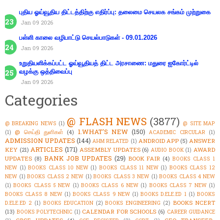
புதிய ஓய்வூதிய திட்டத்திற்கு எதிர்ப்பு: தலைமை செயலக சங்கம் முற்றுகை
Jan 09 2026
பள்ளி காலை வழிபாட்டு செயல்பாடுகள் - 09.01.2026
Jan 09 2026
உறுதியளிக்கப்பட்ட ஓய்வூதியத் திட்ட அரசாணை: மதுரை ஐகோர்ட்டில்
வழக்கு ஒத்திவைப்பு
Jan 09 2026
Categories
@ FLASH NEWS
(3877)
@ BREAKING NEWS
(1)
@ SITE MAP
1.WHAT'S NEW
(150)
@ செய்தி துளிகள்
(4)
(1)
ACADEMIC CIRCULAR
(1)
ADMISSION UPDATES
(144)
ANDROID APP
(5)
ANSWER
AHM RELATED
(1)
ARTICLES
(171)
KEY
(21)
ASSEMBLY UPDATES
(6)
AWARD
AUDIO BOOK
(1)
BANK JOB UPDATES
(29)
UPDATES
(8)
BOOK FAIR
(4)
BOOKS CLASS 1
NEW
(1)
BOOKS CLASS 10 NEW
(1)
BOOKS CLASS 11 NEW
(1)
BOOKS CLASS 12
NEW
(1)
BOOKS CLASS 2 NEW
(1)
BOOKS CLASS 3 NEW
(1)
BOOKS CLASS 4 NEW
(1)
BOOKS CLASS 5 NEW
(1)
BOOKS CLASS 6 NEW
(1)
BOOKS CLASS 7 NEW
(1)
BOOKS CLASS 8 NEW
(1)
BOOKS CLASS 9 NEW
(1)
BOOKS D.ELE.ED 1
(1)
BOOKS
BOOKS NCERT
D.ELE.ED 2
(1)
BOOKS EDUCATION
(2)
BOOKS ENGINEERING
(2)
(13)
CALENDAR FOR SCHOOLS
(6)
BOOKS POLYTECHNIC
(1)
CAREER GUIDANCE