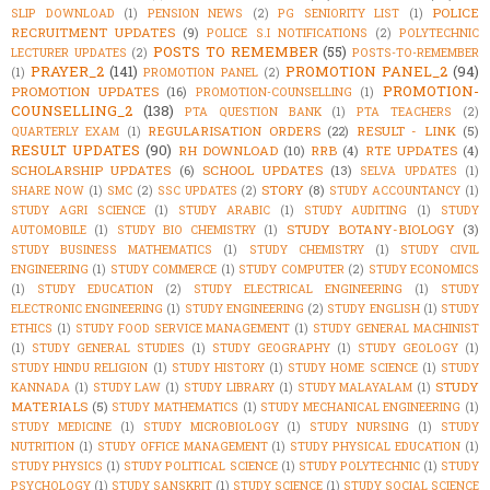
POLICE
SLIP DOWNLOAD
(1)
PENSION NEWS
(2)
PG SENIORITY LIST
(1)
RECRUITMENT UPDATES
(9)
POLICE S.I NOTIFICATIONS
(2)
POLYTECHNIC
POSTS TO REMEMBER
(55)
LECTURER UPDATES
(2)
POSTS-TO-REMEMBER
PRAYER_2
(141)
PROMOTION PANEL_2
(94)
(1)
PROMOTION PANEL
(2)
PROMOTION-
PROMOTION UPDATES
(16)
PROMOTION-COUNSELLING
(1)
COUNSELLING_2
(138)
PTA QUESTION BANK
(1)
PTA TEACHERS
(2)
REGULARISATION ORDERS
(22)
RESULT - LINK
(5)
QUARTERLY EXAM
(1)
RESULT UPDATES
(90)
RH DOWNLOAD
(10)
RRB
(4)
RTE UPDATES
(4)
SCHOLARSHIP UPDATES
(6)
SCHOOL UPDATES
(13)
SELVA UPDATES
(1)
STORY
(8)
SHARE NOW
(1)
SMC
(2)
SSC UPDATES
(2)
STUDY ACCOUNTANCY
(1)
STUDY AGRI SCIENCE
(1)
STUDY ARABIC
(1)
STUDY AUDITING
(1)
STUDY
STUDY BOTANY-BIOLOGY
(3)
AUTOMOBILE
(1)
STUDY BIO CHEMISTRY
(1)
STUDY BUSINESS MATHEMATICS
(1)
STUDY CHEMISTRY
(1)
STUDY CIVIL
ENGINEERING
(1)
STUDY COMMERCE
(1)
STUDY COMPUTER
(2)
STUDY ECONOMICS
(1)
STUDY EDUCATION
(2)
STUDY ELECTRICAL ENGINEERING
(1)
STUDY
ELECTRONIC ENGINEERING
(1)
STUDY ENGINEERING
(2)
STUDY ENGLISH
(1)
STUDY
ETHICS
(1)
STUDY FOOD SERVICE MANAGEMENT
(1)
STUDY GENERAL MACHINIST
(1)
STUDY GENERAL STUDIES
(1)
STUDY GEOGRAPHY
(1)
STUDY GEOLOGY
(1)
STUDY HINDU RELIGION
(1)
STUDY HISTORY
(1)
STUDY HOME SCIENCE
(1)
STUDY
STUDY
KANNADA
(1)
STUDY LAW
(1)
STUDY LIBRARY
(1)
STUDY MALAYALAM
(1)
MATERIALS
(5)
STUDY MATHEMATICS
(1)
STUDY MECHANICAL ENGINEERING
(1)
STUDY MEDICINE
(1)
STUDY MICROBIOLOGY
(1)
STUDY NURSING
(1)
STUDY
NUTRITION
(1)
STUDY OFFICE MANAGEMENT
(1)
STUDY PHYSICAL EDUCATION
(1)
STUDY PHYSICS
(1)
STUDY POLITICAL SCIENCE
(1)
STUDY POLYTECHNIC
(1)
STUDY
PSYCHOLOGY
(1)
STUDY SANSKRIT
(1)
STUDY SCIENCE
(1)
STUDY SOCIAL SCIENCE