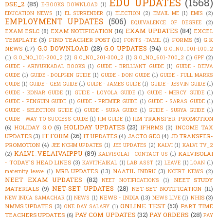
EDU UPDATES
(1568)
DSE_2
(85)
E-BOOKS DOWNLOAD
(1)
EDUCATION NEWS
(1)
EL SURRENDER
(1)
ELECTION
(2)
EMAIL ME
(1)
EMIS
(2)
EMPLOYMENT UPDATES
(506)
EQUIVALENCE OF DEGREE
(2)
EXAM UPDATES
(84)
EXAM ESLC
(8)
EXAM NOTIFICATION
(16)
EXCEL
TEMPLATE
(3)
FIND TEACHER POST
(10)
FORMS
(5)
G.K
FONTS -TAMIL
(1)
G.O DOWNLOAD
(28)
G.O UPDATES
(94)
NEWS
(17)
G.O_NO_001-100_2
(1)
G.O_NO_101-200_2
(2)
G.O_NO_201-300_2
(1)
G.O_NO_601-700_2
(1)
GPF
(2)
GUIDE - ARIVUKKADAL BOOKS
(1)
GUIDE - BRILLIANT GUIDE
(1)
GUIDE - DEIVA
GUIDE
(1)
GUIDE - DOLPHIN GUIDE
(1)
GUIDE - DON GUIDE
(1)
GUIDE - FULL MARKS
GUIDE
(1)
GUIDE - GEM GUIDE
(1)
GUIDE - JAMES GUIDE
(1)
GUIDE - JESVIN GUIDE
(1)
GUIDE - KONAR GUIDE
(1)
GUIDE - LOYOLA GUIDE
(1)
GUIDE - MERCY GUIDE
(1)
GUIDE - PENGUIN GUIDE
(1)
GUIDE - PREMIER GUIDE
(1)
GUIDE - SARAS GUIDE
(1)
GUIDE - SELECTION GUIDE
(1)
GUIDE - SURA GUIDE
(1)
GUIDE - SURYA GUIDE
(1)
HM TRANSFER-PROMOTION
GUIDE - WAY TO SUCCESS GUIDE
(1)
HM GUIDE
(1)
HOLIDAY UPDATES
(23)
(6)
HOLIDAY G.O
(5)
IFHRMS
(3)
INCOME TAX
IT FORM
(26)
UPDATES
(3)
IT UPDATES
(4)
JACTO GEO
(4)
JD TRANSFER-
PROMOTION
(4)
JEE NCHM UPDATES
(1)
JEE UPDATES
(2)
KALVI
(1)
KALVI TV_2
KALVI_VELAIVAIPPU
(89)
KALVISOLAI
(2)
KALVISOLAI - CONTACT US
(1)
- TODAY'S HEAD LINES
(3)
KAVITHAIKAL
(1)
LAB ASST
(2)
LEAVE
(1)
LOAN
(1)
MRB UPDATES
(13)
NAATIL INDRU
(3)
maternity leave
(1)
NCERT NEWS
(2)
NEET EXAM UPDATES
(82)
NEET STUDY
NEET NOTIFICATIONS
(1)
NET-SET UPDATES
(28)
MATERIALS
(9)
NET-SET NOTIFICATION
(11)
NEWS - INDIA
(13)
NHIS
(3)
NEW INDIA SAMACHAR
(1)
NEWS
(1)
NEWS LIVE
(1)
ONLINE TEST
(53)
NMMS UPDATES
(3)
PART TIME
ONE DAY SALARY
(1)
PAY COM UPDATES
(32)
PAY ORDERS
(28)
TEACHERS UPDATES
(6)
PAY