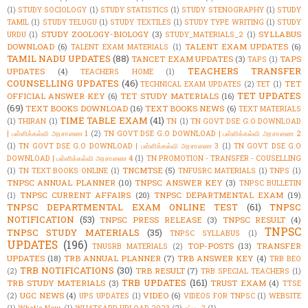
(1)
STUDY SOCIOLOGY
(1)
STUDY STATISTICS
(1)
STUDY STENOGRAPHY
(1)
STUDY
TAMIL
(1)
STUDY TELUGU
(1)
STUDY TEXTILES
(1)
STUDY TYPE WRITING
(1)
STUDY
STUDY ZOOLOGY-BIOLOGY
(3)
SYLLABUS
URDU
(1)
STUDY_MATERIALS_2
(1)
DOWNLOAD
(6)
TALENT EXAM UPDATES
(6)
TALENT EXAM MATERIALS
(1)
TAMIL NADU UPDATES
(88)
TANCET EXAM UPDATES
(3)
TAPS
TAPS
(1)
TEACHERS TRANSFER
UPDATES
(4)
TEACHERS HOME
(1)
COUNSELLING UPDATES
(46)
TET
TECHNICAL EXAM UPDATES
(2)
TET
(1)
TET UPDATES
OFFICIAL ANSWER KEY
(6)
TET STUDY MATERIALS
(16)
(69)
TEXT BOOKS DOWNLOAD
(16)
TEXT BOOKS NEWS
(6)
TEXT MATERIALS
TIME TABLE EXAM
(41)
(1)
THIRAN
(1)
TN
(1)
TN GOVT DSE G.O DOWNLOAD
| பள்ளிக்கல்வி அரசாணை 1
(2)
TN GOVT DSE G.O DOWNLOAD | பள்ளிக்கல்வி அரசாணை 2
(1)
TN GOVT DSE G.O DOWNLOAD | பள்ளிக்கல்வி அரசாணை 3
(1)
TN GOVT DSE G.O
DOWNLOAD | பள்ளிக்கல்வி அரசாணை 4
(1)
TN PROMOTION - TRANSFER - COUSELLING
TNCMTSE
(5)
(1)
TN TEXT BOOKS ONLINE
(1)
TNFUSRC MATERIALS
(1)
TNPS
(1)
TNPSC ANNUAL PLANNER
(10)
TNPSC ANSWER KEY
(3)
TNPSC BULLETIN
TNPSC CURRENT AFFAIRS
(20)
TNPSC DEPARTMENTAL EXAM
(19)
(1)
TNPSC DEPARTMENTAL EXAM ONLINE TEST
(61)
TNPSC
NOTIFICATION
(53)
TNPSC PRESS RELEASE
(3)
TNPSC RESULT
(4)
TNPSC
TNPSC STUDY MATERIALS
(35)
TNPSC SYLLABUS
(1)
UPDATES
(196)
TOP-POSTS
(13)
TRANSFER
TNUSRB MATERIALS
(2)
UPDATES
(18)
TRB ANNUAL PLANNER
(7)
TRB ANSWER KEY
(4)
TRB BEO
TRB NOTIFICATIONS
(30)
TRB RESULT
(7)
(2)
TRB SPECIAL TEACHERS
(1)
TRB UPDATES
(161)
TRB STUDY MATERIALS
(3)
TRUST EXAM
(4)
TTSE
UGC NEWS
(4)
VIDEO
(6)
(2)
UPS UPDATES
(1)
VIDEOS FOR TNPSC
(1)
WEBSITE