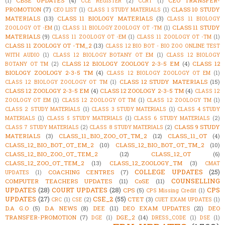
CBSE UPDATES
(4)
CEO TRANSFER-
(1)
CCE REGISTER
(2)
CCRT
(1)
PROMOTION
(7)
CLASS 10 STUDY
CEO LIST
(1)
CLASS 1 STUDY MATERIALS
(1)
MATERIALS
(13)
CLASS 11 BIOLOGY MATERIALS
(3)
CLASS 11 BIOLOGY
CLASS 11 STUDY
ZOOLOGY OT -EM
(1)
CLASS 11 BIOLOGY ZOOLOGY OT -TM
(1)
MATERIALS
(9)
CLASS 11 ZOOLOGY OT -EM
(1)
CLASS 11 ZOOLOGY OT -TM
(1)
CLASS 11 ZOOLOGY OT -TM_2
(13)
CLASS 12 BIO BOT - BIO ZOO ONLINE TEST
WITH AUDIO
(1)
CLASS 12 BIOLOGY BOTANY OT EM
(1)
CLASS 12 BIOLOGY
CLASS 12 BIOLOGY ZOOLOGY 2-3-5 EM
(4)
CLASS 12
BOTANY OT TM
(2)
BIOLOGY ZOOLOGY 2-3-5 TM
(4)
CLASS 12 BIOLOGY ZOOLOGY OT EM
(1)
CLASS 12 STUDY MATERIALS
(15)
CLASS 12 BIOLOGY ZOOLOGY OT TM
(1)
CLASS 12 ZOOLOGY 2-3-5 EM
(4)
CLASS 12 ZOOLOGY 2-3-5 TM
(4)
CLASS 12
ZOOLOGY OT EM
(1)
CLASS 12 ZOOLOGY OT TM
(1)
CLASS 12 ZOOLOGY TM
(1)
CLASS 2 STUDY MATERIALS
(1)
CLASS 3 STUDY MATERIALS
(1)
CLASS 4 STUDY
MATERIALS
(1)
CLASS 5 STUDY MATERIALS
(1)
CLASS 6 STUDY MATERIALS
(2)
CLASS 9 STUDY
CLASS 7 STUDY MATERIALS
(2)
CLASS 8 STUDY MATERIALS
(2)
MATERIALS
(3)
CLASS_11_BIO_ZOO_OT_TM_2
(12)
CLASS_11_OT
(4)
CLASS_12_BIO_BOT_OT_EM_2
(10)
CLASS_12_BIO_BOT_OT_TM_2
(10)
CLASS_12_BIO_ZOO_OT_TEM_2
(12)
CLASS_12_OT
(6)
CLASS_12_ZOO_OT_TEM_2
(13)
CLASS_12_ZOOLOGY_TM
(3)
CMAT
COLLEGE UPDATES
(25)
COACHING CENTRES
(7)
UPDATES
(1)
COUNSELLING
COMPUTER TEACHERS UPDATES
(11)
CoSE
(11)
UPDATES
(28)
COURT UPDATES
(28)
CPS
CPS
(5)
CPS Missing Credit
(1)
UPDATES
(27)
CSE_2
(55)
CTET
(3)
CRC
(1)
CSE
(2)
CUET EXAM UPDATES
(1)
D.A G.O
(5)
D.A NEWS
(8)
DEE
(11)
DEO EXAM UPDATES
(21)
DEO
TRANSFER-PROMOTION
(7)
DGE_2
(14)
DGE
(1)
DRESS_CODE
(1)
DSE
(1)