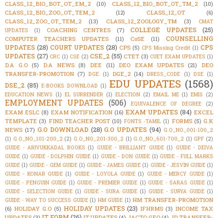
CLASS_12_BIO_BOT_OT_EM_2
(10)
CLASS_12_BIO_BOT_OT_TM_2
(10)
CLASS_12_BIO_ZOO_OT_TEM_2
(12)
CLASS_12_OT
(6)
CLASS_12_ZOO_OT_TEM_2
(13)
CLASS_12_ZOOLOGY_TM
(3)
CMAT
COLLEGE UPDATES
(25)
COACHING CENTRES
(7)
UPDATES
(1)
COUNSELLING
COMPUTER TEACHERS UPDATES
(11)
CoSE
(11)
UPDATES
(28)
COURT UPDATES
(28)
CPS
CPS
(5)
CPS Missing Credit
(1)
UPDATES
(27)
CSE_2
(55)
CTET
(3)
CRC
(1)
CSE
(2)
CUET EXAM UPDATES
(1)
D.A G.O
(5)
D.A NEWS
(8)
DEE
(11)
DEO EXAM UPDATES
(21)
DEO
TRANSFER-PROMOTION
(7)
DGE_2
(14)
DGE
(1)
DRESS_CODE
(1)
DSE
(1)
EDU UPDATES
(1568)
DSE_2
(85)
E-BOOKS DOWNLOAD
(1)
EDUCATION NEWS
(1)
EL SURRENDER
(1)
ELECTION
(2)
EMAIL ME
(1)
EMIS
(2)
EMPLOYMENT UPDATES
(506)
EQUIVALENCE OF DEGREE
(2)
EXAM UPDATES
(84)
EXAM ESLC
(8)
EXAM NOTIFICATION
(16)
EXCEL
TEMPLATE
(3)
FIND TEACHER POST
(10)
FORMS
(5)
G.K
FONTS -TAMIL
(1)
G.O DOWNLOAD
(28)
G.O UPDATES
(94)
NEWS
(17)
G.O_NO_001-100_2
(1)
G.O_NO_101-200_2
(2)
G.O_NO_201-300_2
(1)
G.O_NO_601-700_2
(1)
GPF
(2)
GUIDE - ARIVUKKADAL BOOKS
(1)
GUIDE - BRILLIANT GUIDE
(1)
GUIDE - DEIVA
GUIDE
(1)
GUIDE - DOLPHIN GUIDE
(1)
GUIDE - DON GUIDE
(1)
GUIDE - FULL MARKS
GUIDE
(1)
GUIDE - GEM GUIDE
(1)
GUIDE - JAMES GUIDE
(1)
GUIDE - JESVIN GUIDE
(1)
GUIDE - KONAR GUIDE
(1)
GUIDE - LOYOLA GUIDE
(1)
GUIDE - MERCY GUIDE
(1)
GUIDE - PENGUIN GUIDE
(1)
GUIDE - PREMIER GUIDE
(1)
GUIDE - SARAS GUIDE
(1)
GUIDE - SELECTION GUIDE
(1)
GUIDE - SURA GUIDE
(1)
GUIDE - SURYA GUIDE
(1)
HM TRANSFER-PROMOTION
GUIDE - WAY TO SUCCESS GUIDE
(1)
HM GUIDE
(1)
HOLIDAY UPDATES
(23)
(6)
HOLIDAY G.O
(5)
IFHRMS
(3)
INCOME TAX
IT FORM
(26)
UPDATES
(3)
IT UPDATES
(4)
JACTO GEO
(4)
JD TRANSFER-