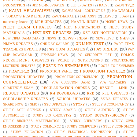
PROMOTION
(4)
JEE NCHM UPDATES
(1)
JEE UPDATES
(2)
KALVI
(1)
KALVI TV_2
KALVI_VELAIVAIPPU
(89)
KALVISOLAI
(2)
KALVISOLAI - CONTACT US
(1)
- TODAY'S HEAD LINES
(3)
KAVITHAIKAL
(1)
LAB ASST
(2)
LEAVE
(1)
LOAN
(1)
MRB UPDATES
(13)
NAATIL INDRU
(3)
maternity leave
(1)
NCERT NEWS
(2)
NEET EXAM UPDATES
(82)
NEET STUDY
NEET NOTIFICATIONS
(1)
NET-SET UPDATES
(28)
MATERIALS
(9)
NET-SET NOTIFICATION
(11)
NEWS - INDIA
(13)
NHIS
(3)
NEW INDIA SAMACHAR
(1)
NEWS
(1)
NEWS LIVE
(1)
ONLINE TEST
(53)
NMMS UPDATES
(3)
PART TIME
ONE DAY SALARY
(1)
PAY COM UPDATES
(32)
PAY ORDERS
(28)
TEACHERS UPDATES
(6)
PAY
POLICE
SLIP DOWNLOAD
(1)
PENSION NEWS
(2)
PG SENIORITY LIST
(1)
RECRUITMENT UPDATES
(9)
POLICE S.I NOTIFICATIONS
(2)
POLYTECHNIC
POSTS TO REMEMBER
(55)
LECTURER UPDATES
(2)
POSTS-TO-REMEMBER
PRAYER_2
(141)
PROMOTION PANEL_2
(94)
(1)
PROMOTION PANEL
(2)
PROMOTION-
PROMOTION UPDATES
(16)
PROMOTION-COUNSELLING
(1)
COUNSELLING_2
(138)
PTA QUESTION BANK
(1)
PTA TEACHERS
(2)
REGULARISATION ORDERS
(22)
RESULT - LINK
(5)
QUARTERLY EXAM
(1)
RESULT UPDATES
(90)
RH DOWNLOAD
(10)
RRB
(4)
RTE UPDATES
(4)
SCHOLARSHIP UPDATES
(6)
SCHOOL UPDATES
(13)
SELVA UPDATES
(1)
STORY
(8)
SHARE NOW
(1)
SMC
(2)
SSC UPDATES
(2)
STUDY ACCOUNTANCY
(1)
STUDY AGRI SCIENCE
(1)
STUDY ARABIC
(1)
STUDY AUDITING
(1)
STUDY
STUDY BOTANY-BIOLOGY
(3)
AUTOMOBILE
(1)
STUDY BIO CHEMISTRY
(1)
STUDY BUSINESS MATHEMATICS
(1)
STUDY CHEMISTRY
(1)
STUDY CIVIL
ENGINEERING
(1)
STUDY COMMERCE
(1)
STUDY COMPUTER
(2)
STUDY ECONOMICS
(1)
STUDY EDUCATION
(2)
STUDY ELECTRICAL ENGINEERING
(1)
STUDY