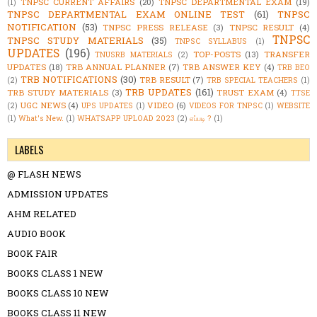
TNPSC CURRENT AFFAIRS
(20)
TNPSC DEPARTMENTAL EXAM
(19)
(1)
TNPSC DEPARTMENTAL EXAM ONLINE TEST
(61)
TNPSC
NOTIFICATION
(53)
TNPSC PRESS RELEASE
(3)
TNPSC RESULT
(4)
TNPSC
TNPSC STUDY MATERIALS
(35)
TNPSC SYLLABUS
(1)
UPDATES
(196)
TOP-POSTS
(13)
TRANSFER
TNUSRB MATERIALS
(2)
UPDATES
(18)
TRB ANNUAL PLANNER
(7)
TRB ANSWER KEY
(4)
TRB BEO
TRB NOTIFICATIONS
(30)
TRB RESULT
(7)
(2)
TRB SPECIAL TEACHERS
(1)
TRB UPDATES
(161)
TRB STUDY MATERIALS
(3)
TRUST EXAM
(4)
TTSE
UGC NEWS
(4)
VIDEO
(6)
(2)
UPS UPDATES
(1)
VIDEOS FOR TNPSC
(1)
WEBSITE
(1)
What's New.
(1)
WHATSAPP UPLOAD 2023
(2)
எப்படி ?
(1)
LABELS
@ FLASH NEWS
ADMISSION UPDATES
AHM RELATED
AUDIO BOOK
BOOK FAIR
BOOKS CLASS 1 NEW
BOOKS CLASS 10 NEW
BOOKS CLASS 11 NEW