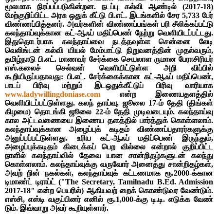
மூலமாக நிரப்பப்படுகின்றன. நடப்பு கல்வி ஆண்டில் (2017-18)
மேற்குறிப்பிட்ட அரசு ஒதுக் கீட்டு பி.எட். இடங்களில் சேர 5,733 பேர்
விண்ணப்பித்தனர். அவர்களின் விண்ணப்பங்கள் பரி சீலிக்கப்பட்டு
கலந்தாய்வுக்கான கட்-ஆஃப் மதிப்பெண் நேற்று வெளியிடப்பட்டது.
இதுதொடர்பாக கலந்தாய்வை நடத்தவுள்ள சென்னை லேடி
வெலிங்டன் கல்வி யியல் மேம்பாட்டு நிறுவனத்தின் முதல்வரும்,
தமிழ்நாடு பி.எட். மாணவர் சேர்க்கை செயலாள ருமான பேராசிரியர்
எஸ்.கலைச் செல்வன் வெளியிட்டுள்ள அறி விப்பில்
கூறியிருப்பதாவது: பி.எட். சேர்க்கைக்கான கட்-ஆஃப் மதிப்பெண்,
பாடப் பிரிவு மற்றும் இடஒதுக்கீட்டுப் பிரிவு வாரியாக
www.ladywillingdoniase.com
என்ற இணையதளத்தில்
வெளியிடப்பட்டுள்ளது. கலந் தாய்வு, ஜூலை 17-ம் தேதி (திங்கள்
கிழமை) தொடங்கி ஜூலை 22-ம் தேதி முடிவடையும். கலந்தாய்வு
கால அட்டவணையை இணைய தளத்தில் பார்த்துக் கொள்ளலாம்.
கலந்தாய்வுக்கான அழைப்புக் கடிதம் விண்ணப்பதாரர்களுக்கு
அனுப்பப்பட்டுள்ளது. உரிய கட்-ஆஃப் மதிப்பெண் இருந்தும்,
அழைப்புக்கடிதம் கிடைக்கப் பெற வில்லை என்றால் குறிப்பிட்ட
நாளில் கலந்தாய்வில் தேவை யான சான்றிதழ்களுடன் கலந்து
கொள்ளலாம். கலந்தாய்வுக்கு வருவோர் அனைத்து சான்றிதழ்கள்,
அவற் றின் நகல்கள், கலந்தாய்வுக் கட்டணமாக ரூ.2000-க்கான
டிமாண்ட் டிராப்ட் ("The Secretary, Tamilnadu B.Ed. Admission
2017-18" என்ற பெயரில்) ஆகியவற் றைக் கொண்டுவர வேண்டும்.
எஸ்சி, எஸ்டி வகுப்பினர் எனில் ரூ.1,000-க்கு டி.டி. எடுக்க வேண்
டும். இவ்வாறு அவர் கூறியுள்ளார்.