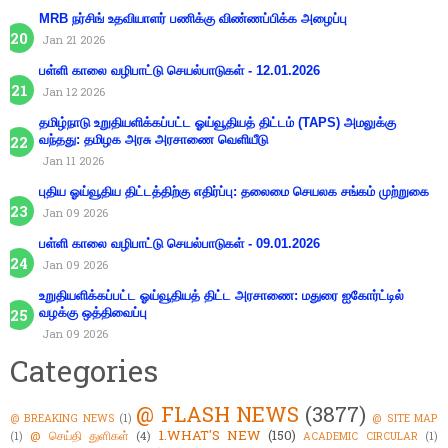
MRB நர்சிங் உதவியாளர் பணிக்கு விண்ணப்பிக்க அழைப்பு
Jan 21 2026
பள்ளி காலை வழிபாட்டு செயல்பாடுகள் - 12.01.2026
Jan 12 2026
தமிழ்நாடு உறுதியளிக்கப்பட்ட ஓய்வூதியத் திட்டம் (TAPS) அமலுக்கு
வந்தது: தமிழக அரசு அரசாணை வெளியீடு
Jan 11 2026
புதிய ஓய்வூதிய திட்டத்திற்கு எதிர்ப்பு: தலைமை செயலக சங்கம் முற்றுகை
Jan 09 2026
பள்ளி காலை வழிபாட்டு செயல்பாடுகள் - 09.01.2026
Jan 09 2026
உறுதியளிக்கப்பட்ட ஓய்வூதியத் திட்ட அரசாணை: மதுரை ஐகோர்ட்டில்
வழக்கு ஒத்திவைப்பு
Jan 09 2026
Categories
@ FLASH NEWS
(3877)
@ BREAKING NEWS
(1)
@ SITE MAP
1.WHAT'S NEW
(150)
@ செய்தி துளிகள்
(4)
(1)
ACADEMIC CIRCULAR
(1)