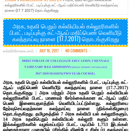
கல்லூரிகளில் பி.எட். படிப்புக்கு கட்-ஆஃப் மதிப்பெண் வெளியீடு கலந்தாய்வு
நாளை (17.7.2017) தொடங்குகிறது
அரசு, உதவி பெறும் கல்வியியல் கல்லூரிகளில்
பி.எட். படிப்புக்கு கட்-ஆஃப் மதிப்பெண் வெளியீடு
கலந்தாய்வு நாளை (17.7.2017) தொடங்குகிறது
கல்விச்சோலை.காம்
JULY 16, 2017
NO COMMENTS
அரசு, உதவி பெறும் கல்வியியல் கல்லூரிகளில் பி.எட். படிப்புக்கு கட்-
ஆஃப் மதிப்பெண் வெளியீடு கலந்தாய்வு நாளை (17.7.2017)
தொடங்குகிறது | அரசு மற்றும் அரசு உதவி பெறும் கல்வியியல்
கல்லூரிகளில் பி.எட். மாணவர் சேர்க்கைக்கான கட்-ஆஃப் மதிப்
பெண் இணையதளத்தில் வெளியிடப்பட்டுள்ளது. கல்லூரியை
தேர்வுசெய்வதற்கான கலந்தாய்வு நாளை (திங்கள்கிழமை)
தொடங்குகிறது. தமிழகத்தில் 7 அரசு கல்வியி யல் கல்லூரிகளும்,
14 அரசு உதவிபெறும் கல்வியியல் கல்லூரி களும் உள்ளன.
இக்கல்லூரிகளில் வழங்கப்படும் பி.எட். படிப்பில் 1,753 இடங்கள்
ஒற்றைச்சாளர முறையில் (சிங்கில் விண்டோ சிஸ்டம்) கலந்தாய்வு