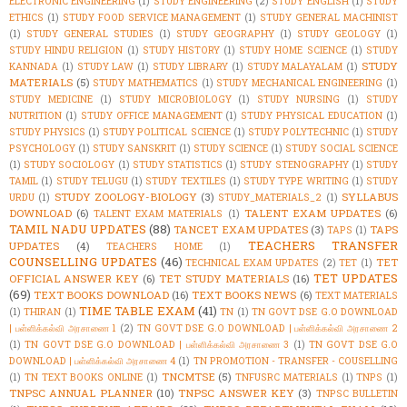
ELECTRONIC ENGINEERING
(1)
STUDY ENGINEERING
(2)
STUDY ENGLISH
(1)
STUDY
ETHICS
(1)
STUDY FOOD SERVICE MANAGEMENT
(1)
STUDY GENERAL MACHINIST
(1)
STUDY GENERAL STUDIES
(1)
STUDY GEOGRAPHY
(1)
STUDY GEOLOGY
(1)
STUDY HINDU RELIGION
(1)
STUDY HISTORY
(1)
STUDY HOME SCIENCE
(1)
STUDY
STUDY
KANNADA
(1)
STUDY LAW
(1)
STUDY LIBRARY
(1)
STUDY MALAYALAM
(1)
MATERIALS
(5)
STUDY MATHEMATICS
(1)
STUDY MECHANICAL ENGINEERING
(1)
STUDY MEDICINE
(1)
STUDY MICROBIOLOGY
(1)
STUDY NURSING
(1)
STUDY
NUTRITION
(1)
STUDY OFFICE MANAGEMENT
(1)
STUDY PHYSICAL EDUCATION
(1)
STUDY PHYSICS
(1)
STUDY POLITICAL SCIENCE
(1)
STUDY POLYTECHNIC
(1)
STUDY
PSYCHOLOGY
(1)
STUDY SANSKRIT
(1)
STUDY SCIENCE
(1)
STUDY SOCIAL SCIENCE
(1)
STUDY SOCIOLOGY
(1)
STUDY STATISTICS
(1)
STUDY STENOGRAPHY
(1)
STUDY
TAMIL
(1)
STUDY TELUGU
(1)
STUDY TEXTILES
(1)
STUDY TYPE WRITING
(1)
STUDY
STUDY ZOOLOGY-BIOLOGY
(3)
SYLLABUS
URDU
(1)
STUDY_MATERIALS_2
(1)
DOWNLOAD
(6)
TALENT EXAM UPDATES
(6)
TALENT EXAM MATERIALS
(1)
TAMIL NADU UPDATES
(88)
TANCET EXAM UPDATES
(3)
TAPS
TAPS
(1)
TEACHERS TRANSFER
UPDATES
(4)
TEACHERS HOME
(1)
COUNSELLING UPDATES
(46)
TET
TECHNICAL EXAM UPDATES
(2)
TET
(1)
TET UPDATES
OFFICIAL ANSWER KEY
(6)
TET STUDY MATERIALS
(16)
(69)
TEXT BOOKS DOWNLOAD
(16)
TEXT BOOKS NEWS
(6)
TEXT MATERIALS
TIME TABLE EXAM
(41)
(1)
THIRAN
(1)
TN
(1)
TN GOVT DSE G.O DOWNLOAD
| பள்ளிக்கல்வி அரசாணை 1
(2)
TN GOVT DSE G.O DOWNLOAD | பள்ளிக்கல்வி அரசாணை 2
(1)
TN GOVT DSE G.O DOWNLOAD | பள்ளிக்கல்வி அரசாணை 3
(1)
TN GOVT DSE G.O
DOWNLOAD | பள்ளிக்கல்வி அரசாணை 4
(1)
TN PROMOTION - TRANSFER - COUSELLING
TNCMTSE
(5)
(1)
TN TEXT BOOKS ONLINE
(1)
TNFUSRC MATERIALS
(1)
TNPS
(1)
TNPSC ANNUAL PLANNER
(10)
TNPSC ANSWER KEY
(3)
TNPSC BULLETIN