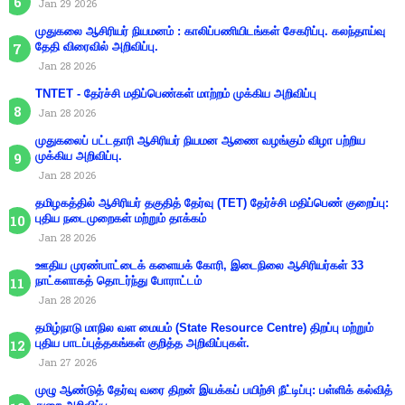
Jan 29 2026
முதுகலை ஆசிரியர் நியமனம் : காலிப்பணியிடங்கள் சேகரிப்பு. கலந்தாய்வு
தேதி விரைவில் அறிவிப்பு.
Jan 28 2026
TNTET - தேர்ச்சி மதிப்பெண்கள் மாற்றம் முக்கிய அறிவிப்பு
Jan 28 2026
முதுகலைப் பட்டதாரி ஆசிரியர் நியமன ஆணை வழங்கும் விழா பற்றிய
முக்கிய அறிவிப்பு.
Jan 28 2026
தமிழகத்தில் ஆசிரியர் தகுதித் தேர்வு (TET) தேர்ச்சி மதிப்பெண் குறைப்பு:
புதிய நடைமுறைகள் மற்றும் தாக்கம்
Jan 28 2026
ஊதிய முரண்பாட்டைக் களையக் கோரி, இடைநிலை ஆசிரியர்கள் 33
நாட்களாகத் தொடர்ந்து போராட்டம்
Jan 28 2026
தமிழ்நாடு மாநில வள மையம் (State Resource Centre) திறப்பு மற்றும்
புதிய பாடப்புத்தகங்கள் குறித்த அறிவிப்புகள்.
Jan 27 2026
முழு ஆண்டுத் தேர்வு வரை திறன் இயக்கப் பயிற்சி நீட்டிப்பு: பள்ளிக் கல்வித்