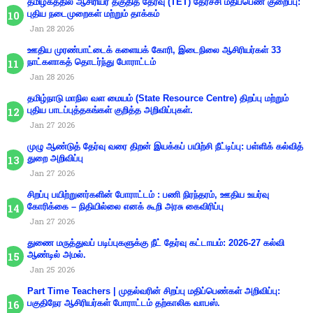
தமிழகத்தில் ஆசிரியர் தகுதித் தேர்வு (TET) தேர்ச்சி மதிப்பெண் குறைப்பு:
புதிய நடைமுறைகள் மற்றும் தாக்கம்
Jan 28 2026
ஊதிய முரண்பாட்டைக் களையக் கோரி, இடைநிலை ஆசிரியர்கள் 33
நாட்களாகத் தொடர்ந்து போராட்டம்
Jan 28 2026
தமிழ்நாடு மாநில வள மையம் (State Resource Centre) திறப்பு மற்றும்
புதிய பாடப்புத்தகங்கள் குறித்த அறிவிப்புகள்.
Jan 27 2026
முழு ஆண்டுத் தேர்வு வரை திறன் இயக்கப் பயிற்சி நீட்டிப்பு: பள்ளிக் கல்வித்
துறை அறிவிப்பு
Jan 27 2026
சிறப்பு பயிற்றுனர்களின் போராட்டம் : பணி நிரந்தரம், ஊதிய உயர்வு
கோரிக்கை – நிதியில்லை எனக் கூறி அரசு கைவிரிப்பு
Jan 27 2026
துணை மருத்துவப் படிப்புகளுக்கு நீட் தேர்வு கட்டாயம்: 2026-27 கல்வி
ஆண்டில் அமல்.
Jan 25 2026
Part Time Teachers | முதல்வரின் சிறப்பு மதிப்பெண்கள் அறிவிப்பு:
பகுதிநேர ஆசிரியர்கள் போராட்டம் தற்காலிக வாபஸ்.