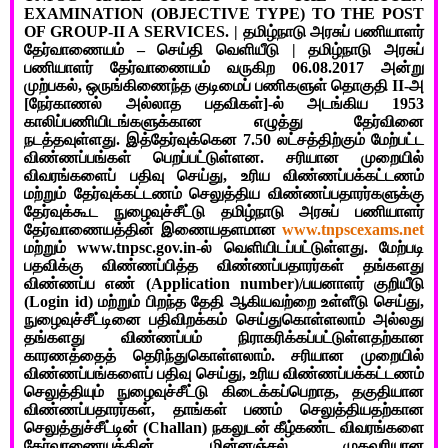
EXAMINATION (OBJECTIVE TYPE) TO THE POST
OF GROUP-II A SERVICES. |
தமிழ்நாடு அரசுப் பணியாளர்
தேர்வாணையம் – செய்தி வெளியீடு | தமிழ்நாடு அரசுப்
பணியாளர் தேர்வாணையம் வருகிற 06.08.2017 அன்று
முற்பகல், ஒருங்கிணைந்த குடிமைப் பணிகளுள் தொகுதி II-அ
[நேர்காணல் அல்லாத பதவிகள்]-ல் அடங்கிய 1953
காலிப்பணியிடங்களுக்கான எழுத்து தேர்வினை
நடத்தவுள்ளது. இத்தேர்வுக்கென 7.50 லட்சத்திற்கும் மேற்பட்ட
விண்ணப்பங்கள் பெறப்பட்டுள்ளன. சரியான முறையில்
விவரங்களைப் பதிவு செய்து, உரிய விண்ணப்பக்கட்டணம்
மற்றும் தேர்வுக்கட்டணம் செலுத்திய விண்ணப்பதாரர்களுக்கு
தேர்வுக்கூட நுழைவுச்சீட்டு தமிழ்நாடு அரசுப் பணியாளர்
தேர்வாணையத்தின் இணையதளமான
www.tnpscexams.net
மற்றும் www.tnpsc.gov.in-ல் வெளியிடப்பட்டுள்ளது. மேற்படி
பதவிக்கு விண்ணப்பித்த விண்ணப்பதாரர்கள் தங்களது
விண்ணப்ப எண் (Application number)/பயனாளர் குறியீடு
(Login id) மற்றும் பிறந்த தேதி ஆகியவற்றை உள்ளீடு செய்து,
நுழைவுச்சீட்டினை பதிவிறக்கம் செய்துகொள்ளலாம் அல்லது
தங்களது விண்ணப்பம் நிராகரிக்கப்பட்டுள்ளதற்கான
காரணத்தைத் தெரிந்துகொள்ளலாம். சரியான முறையில்
விண்ணப்பங்களைப் பதிவு செய்து, உரிய விண்ணப்பக்கட்டணம்
செலுத்தியும் நுழைவுச்சீட்டு கிடைக்கப்பெறாத, தகுதியான
விண்ணப்பதாரர்கள், தாங்கள் பணம் செலுத்தியதற்கான
செலுத்துச்சீட்டின் (Challan) நகலுடன் கீழ்கண்ட விவரங்களை
தேர்வாணையத்தின் மின்னஞ்சல் முகவரியான