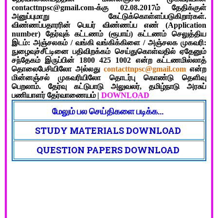
contacttnpsc@gmail.com-க்கு 02.08.2017ம் தேதிக்குள்
அனுப்புமாறு கேட்டுக்கொள்ளப்படுகிறார்கள்.
விண்ணப்பதாரரின் பெயர் விண்ணப்ப எண் (Application
number) தேர்வுக் கட்டணம் (ரூபாய்) கட்டணம் செலுத்திய
இடம்: அஞ்சலகம் / வங்கி வங்கிக்கிளை / அஞ்சலக முகவரி:
நுழைவுச்சீட்டினை பதிவிறக்கம் செய்துகொள்வதில் ஏதேனும்
சந்தேகம் இருப்பின் 1800 425 1002 என்ற கட்டணமில்லாத்
தொலைபேசியிலோ அல்லது
contacttnpsc@gmail.com
என்ற
மின்னஞ்சல் முகவரியிலோ தொடர்பு கொண்டு தெளிவு
பெறலாம். தேர்வு கட்டுபாடு அலுவலர், தமிழ்நாடு அரசுப்
பணியாளர் தேர்வாணையம்
|
DOWNLOAD
மேலும் பல செய்திகளை படிக்க...
STUDY MATERIALS DOWNLOAD
QUESTION PAPERS DOWNLOAD