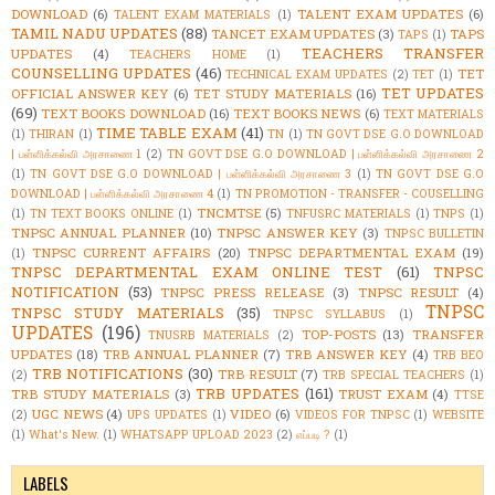
DOWNLOAD
(6)
TALENT EXAM UPDATES
(6)
TALENT EXAM MATERIALS
(1)
TAMIL NADU UPDATES
(88)
TANCET EXAM UPDATES
(3)
TAPS
TAPS
(1)
TEACHERS TRANSFER
UPDATES
(4)
TEACHERS HOME
(1)
COUNSELLING UPDATES
(46)
TET
TECHNICAL EXAM UPDATES
(2)
TET
(1)
TET UPDATES
OFFICIAL ANSWER KEY
(6)
TET STUDY MATERIALS
(16)
(69)
TEXT BOOKS DOWNLOAD
(16)
TEXT BOOKS NEWS
(6)
TEXT MATERIALS
TIME TABLE EXAM
(41)
(1)
THIRAN
(1)
TN
(1)
TN GOVT DSE G.O DOWNLOAD
| பள்ளிக்கல்வி அரசாணை 1
(2)
TN GOVT DSE G.O DOWNLOAD | பள்ளிக்கல்வி அரசாணை 2
(1)
TN GOVT DSE G.O DOWNLOAD | பள்ளிக்கல்வி அரசாணை 3
(1)
TN GOVT DSE G.O
DOWNLOAD | பள்ளிக்கல்வி அரசாணை 4
(1)
TN PROMOTION - TRANSFER - COUSELLING
TNCMTSE
(5)
(1)
TN TEXT BOOKS ONLINE
(1)
TNFUSRC MATERIALS
(1)
TNPS
(1)
TNPSC ANNUAL PLANNER
(10)
TNPSC ANSWER KEY
(3)
TNPSC BULLETIN
TNPSC CURRENT AFFAIRS
(20)
TNPSC DEPARTMENTAL EXAM
(19)
(1)
TNPSC DEPARTMENTAL EXAM ONLINE TEST
(61)
TNPSC
NOTIFICATION
(53)
TNPSC PRESS RELEASE
(3)
TNPSC RESULT
(4)
TNPSC
TNPSC STUDY MATERIALS
(35)
TNPSC SYLLABUS
(1)
UPDATES
(196)
TOP-POSTS
(13)
TRANSFER
TNUSRB MATERIALS
(2)
UPDATES
(18)
TRB ANNUAL PLANNER
(7)
TRB ANSWER KEY
(4)
TRB BEO
TRB NOTIFICATIONS
(30)
TRB RESULT
(7)
(2)
TRB SPECIAL TEACHERS
(1)
TRB UPDATES
(161)
TRB STUDY MATERIALS
(3)
TRUST EXAM
(4)
TTSE
UGC NEWS
(4)
VIDEO
(6)
(2)
UPS UPDATES
(1)
VIDEOS FOR TNPSC
(1)
WEBSITE
(1)
What's New.
(1)
WHATSAPP UPLOAD 2023
(2)
எப்படி ?
(1)
LABELS