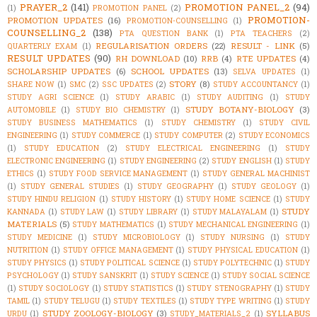
PRAYER_2
(141)
PROMOTION PANEL_2
(94)
(1)
PROMOTION PANEL
(2)
PROMOTION-
PROMOTION UPDATES
(16)
PROMOTION-COUNSELLING
(1)
COUNSELLING_2
(138)
PTA QUESTION BANK
(1)
PTA TEACHERS
(2)
REGULARISATION ORDERS
(22)
RESULT - LINK
(5)
QUARTERLY EXAM
(1)
RESULT UPDATES
(90)
RH DOWNLOAD
(10)
RRB
(4)
RTE UPDATES
(4)
SCHOLARSHIP UPDATES
(6)
SCHOOL UPDATES
(13)
SELVA UPDATES
(1)
STORY
(8)
SHARE NOW
(1)
SMC
(2)
SSC UPDATES
(2)
STUDY ACCOUNTANCY
(1)
STUDY AGRI SCIENCE
(1)
STUDY ARABIC
(1)
STUDY AUDITING
(1)
STUDY
STUDY BOTANY-BIOLOGY
(3)
AUTOMOBILE
(1)
STUDY BIO CHEMISTRY
(1)
STUDY BUSINESS MATHEMATICS
(1)
STUDY CHEMISTRY
(1)
STUDY CIVIL
ENGINEERING
(1)
STUDY COMMERCE
(1)
STUDY COMPUTER
(2)
STUDY ECONOMICS
(1)
STUDY EDUCATION
(2)
STUDY ELECTRICAL ENGINEERING
(1)
STUDY
ELECTRONIC ENGINEERING
(1)
STUDY ENGINEERING
(2)
STUDY ENGLISH
(1)
STUDY
ETHICS
(1)
STUDY FOOD SERVICE MANAGEMENT
(1)
STUDY GENERAL MACHINIST
(1)
STUDY GENERAL STUDIES
(1)
STUDY GEOGRAPHY
(1)
STUDY GEOLOGY
(1)
STUDY HINDU RELIGION
(1)
STUDY HISTORY
(1)
STUDY HOME SCIENCE
(1)
STUDY
STUDY
KANNADA
(1)
STUDY LAW
(1)
STUDY LIBRARY
(1)
STUDY MALAYALAM
(1)
MATERIALS
(5)
STUDY MATHEMATICS
(1)
STUDY MECHANICAL ENGINEERING
(1)
STUDY MEDICINE
(1)
STUDY MICROBIOLOGY
(1)
STUDY NURSING
(1)
STUDY
NUTRITION
(1)
STUDY OFFICE MANAGEMENT
(1)
STUDY PHYSICAL EDUCATION
(1)
STUDY PHYSICS
(1)
STUDY POLITICAL SCIENCE
(1)
STUDY POLYTECHNIC
(1)
STUDY
PSYCHOLOGY
(1)
STUDY SANSKRIT
(1)
STUDY SCIENCE
(1)
STUDY SOCIAL SCIENCE
(1)
STUDY SOCIOLOGY
(1)
STUDY STATISTICS
(1)
STUDY STENOGRAPHY
(1)
STUDY
TAMIL
(1)
STUDY TELUGU
(1)
STUDY TEXTILES
(1)
STUDY TYPE WRITING
(1)
STUDY
STUDY ZOOLOGY-BIOLOGY
(3)
SYLLABUS
URDU
(1)
STUDY_MATERIALS_2
(1)