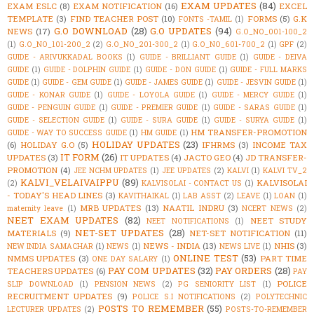
EXAM UPDATES
(84)
EXAM ESLC
(8)
EXAM NOTIFICATION
(16)
EXCEL
TEMPLATE
(3)
FIND TEACHER POST
(10)
FORMS
(5)
G.K
FONTS -TAMIL
(1)
G.O DOWNLOAD
(28)
G.O UPDATES
(94)
NEWS
(17)
G.O_NO_001-100_2
(1)
G.O_NO_101-200_2
(2)
G.O_NO_201-300_2
(1)
G.O_NO_601-700_2
(1)
GPF
(2)
GUIDE - ARIVUKKADAL BOOKS
(1)
GUIDE - BRILLIANT GUIDE
(1)
GUIDE - DEIVA
GUIDE
(1)
GUIDE - DOLPHIN GUIDE
(1)
GUIDE - DON GUIDE
(1)
GUIDE - FULL MARKS
GUIDE
(1)
GUIDE - GEM GUIDE
(1)
GUIDE - JAMES GUIDE
(1)
GUIDE - JESVIN GUIDE
(1)
GUIDE - KONAR GUIDE
(1)
GUIDE - LOYOLA GUIDE
(1)
GUIDE - MERCY GUIDE
(1)
GUIDE - PENGUIN GUIDE
(1)
GUIDE - PREMIER GUIDE
(1)
GUIDE - SARAS GUIDE
(1)
GUIDE - SELECTION GUIDE
(1)
GUIDE - SURA GUIDE
(1)
GUIDE - SURYA GUIDE
(1)
HM TRANSFER-PROMOTION
GUIDE - WAY TO SUCCESS GUIDE
(1)
HM GUIDE
(1)
HOLIDAY UPDATES
(23)
(6)
HOLIDAY G.O
(5)
IFHRMS
(3)
INCOME TAX
IT FORM
(26)
UPDATES
(3)
IT UPDATES
(4)
JACTO GEO
(4)
JD TRANSFER-
PROMOTION
(4)
JEE NCHM UPDATES
(1)
JEE UPDATES
(2)
KALVI
(1)
KALVI TV_2
KALVI_VELAIVAIPPU
(89)
KALVISOLAI
(2)
KALVISOLAI - CONTACT US
(1)
- TODAY'S HEAD LINES
(3)
KAVITHAIKAL
(1)
LAB ASST
(2)
LEAVE
(1)
LOAN
(1)
MRB UPDATES
(13)
NAATIL INDRU
(3)
maternity leave
(1)
NCERT NEWS
(2)
NEET EXAM UPDATES
(82)
NEET STUDY
NEET NOTIFICATIONS
(1)
NET-SET UPDATES
(28)
MATERIALS
(9)
NET-SET NOTIFICATION
(11)
NEWS - INDIA
(13)
NHIS
(3)
NEW INDIA SAMACHAR
(1)
NEWS
(1)
NEWS LIVE
(1)
ONLINE TEST
(53)
NMMS UPDATES
(3)
PART TIME
ONE DAY SALARY
(1)
PAY COM UPDATES
(32)
PAY ORDERS
(28)
TEACHERS UPDATES
(6)
PAY
POLICE
SLIP DOWNLOAD
(1)
PENSION NEWS
(2)
PG SENIORITY LIST
(1)
RECRUITMENT UPDATES
(9)
POLICE S.I NOTIFICATIONS
(2)
POLYTECHNIC
POSTS TO REMEMBER
(55)
LECTURER UPDATES
(2)
POSTS-TO-REMEMBER