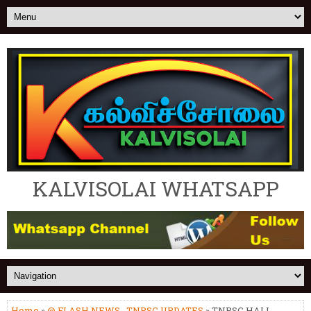
KALVISOLAI WHATSAPP
Home
»
@ FLASH NEWS
,
TNPSC UPDATES
» TNPSC HALL