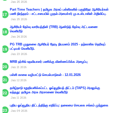
Jan 25 2026
Part Time Teachers | தமிழக அரசுப் பள்ளிகளில் பகுதிநேர ஆசிரியர்கள்
பணி நிரந்தரம் - சட்டசபையில் முதல்-அமைச்சர் மு.க.ஸ்டாலின் அறிவிப்பு.
Jan 25 2026
ஆசிரியா் தோ்வு வாரியத்தின் (TRB) ஆண்டுத் தோ்வு அட்டவணை
வெளியீடு
Jan 24 2026
PG TRB முதுகலை ஆசிரியர் நேரடி நியமனம் 2025 - தற்காலிக தெரிவுப்
பட்டியல் வெளியீடு.
Jan 23 2026
MRB நர்சிங் உதவியாளர் பணிக்கு விண்ணப்பிக்க அழைப்பு
Jan 21 2026
பள்ளி காலை வழிபாட்டு செயல்பாடுகள் - 12.01.2026
Jan 12 2026
தமிழ்நாடு உறுதியளிக்கப்பட்ட ஓய்வூதியத் திட்டம் (TAPS) அமலுக்கு
வந்தது: தமிழக அரசு அரசாணை வெளியீடு
Jan 11 2026
புதிய ஓய்வூதிய திட்டத்திற்கு எதிர்ப்பு: தலைமை செயலக சங்கம் முற்றுகை
Jan 09 2026