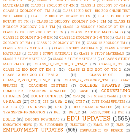
ZOOLOGY OT -EM
(1)
CLASS 11 BIOLOGY ZOOLOGY OT -TM
(1)
MATERIALS
(9)
CLASS 11 ZOOLOGY OT -EM
(1)
CLASS 11 ZOOLOGY OT -TM
(1)
CLASS 11 ZOOLOGY OT -TM_2
(13)
CLASS 12 BIO BOT - BIO ZOO ONLINE TEST
WITH AUDIO
(1)
CLASS 12 BIOLOGY BOTANY OT EM
(1)
CLASS 12 BIOLOGY
CLASS 12 BIOLOGY ZOOLOGY 2-3-5 EM
(4)
CLASS 12
BOTANY OT TM
(2)
BIOLOGY ZOOLOGY 2-3-5 TM
(4)
CLASS 12 BIOLOGY ZOOLOGY OT EM
(1)
CLASS 12 STUDY MATERIALS
(15)
CLASS 12 BIOLOGY ZOOLOGY OT TM
(1)
CLASS 12 ZOOLOGY 2-3-5 EM
(4)
CLASS 12 ZOOLOGY 2-3-5 TM
(4)
CLASS 12
ZOOLOGY OT EM
(1)
CLASS 12 ZOOLOGY OT TM
(1)
CLASS 12 ZOOLOGY TM
(1)
CLASS 2 STUDY MATERIALS
(1)
CLASS 3 STUDY MATERIALS
(1)
CLASS 4 STUDY
MATERIALS
(1)
CLASS 5 STUDY MATERIALS
(1)
CLASS 6 STUDY MATERIALS
(2)
CLASS 9 STUDY
CLASS 7 STUDY MATERIALS
(2)
CLASS 8 STUDY MATERIALS
(2)
MATERIALS
(3)
CLASS_11_BIO_ZOO_OT_TM_2
(12)
CLASS_11_OT
(4)
CLASS_12_BIO_BOT_OT_EM_2
(10)
CLASS_12_BIO_BOT_OT_TM_2
(10)
CLASS_12_BIO_ZOO_OT_TEM_2
(12)
CLASS_12_OT
(6)
CLASS_12_ZOO_OT_TEM_2
(13)
CLASS_12_ZOOLOGY_TM
(3)
CMAT
COLLEGE UPDATES
(25)
COACHING CENTRES
(7)
UPDATES
(1)
COUNSELLING
COMPUTER TEACHERS UPDATES
(11)
CoSE
(11)
UPDATES
(28)
COURT UPDATES
(28)
CPS
CPS
(5)
CPS Missing Credit
(1)
UPDATES
(27)
CSE_2
(55)
CTET
(3)
CRC
(1)
CSE
(2)
CUET EXAM UPDATES
(1)
D.A G.O
(5)
D.A NEWS
(8)
DEE
(11)
DEO EXAM UPDATES
(21)
DEO
TRANSFER-PROMOTION
(7)
DGE_2
(14)
DGE
(1)
DRESS_CODE
(1)
DSE
(1)
EDU UPDATES
(1568)
DSE_2
(85)
E-BOOKS DOWNLOAD
(1)
EDUCATION NEWS
(1)
EL SURRENDER
(1)
ELECTION
(2)
EMAIL ME
(1)
EMIS
(2)
EMPLOYMENT UPDATES
(506)
EQUIVALENCE OF DEGREE
(2)