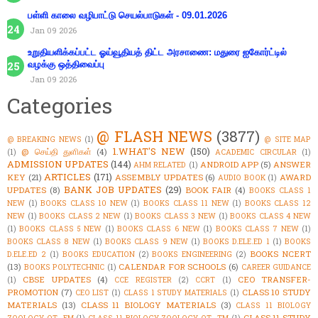
பள்ளி காலை வழிபாட்டு செயல்பாடுகள் - 09.01.2026
Jan 09 2026
உறுதியளிக்கப்பட்ட ஓய்வூதியத் திட்ட அரசாணை: மதுரை ஐகோர்ட்டில்
வழக்கு ஒத்திவைப்பு
Jan 09 2026
Categories
@ FLASH NEWS
(3877)
@ BREAKING NEWS
(1)
@ SITE MAP
1.WHAT'S NEW
(150)
@ செய்தி துளிகள்
(4)
(1)
ACADEMIC CIRCULAR
(1)
ADMISSION UPDATES
(144)
ANDROID APP
(5)
ANSWER
AHM RELATED
(1)
ARTICLES
(171)
KEY
(21)
ASSEMBLY UPDATES
(6)
AWARD
AUDIO BOOK
(1)
BANK JOB UPDATES
(29)
UPDATES
(8)
BOOK FAIR
(4)
BOOKS CLASS 1
NEW
(1)
BOOKS CLASS 10 NEW
(1)
BOOKS CLASS 11 NEW
(1)
BOOKS CLASS 12
NEW
(1)
BOOKS CLASS 2 NEW
(1)
BOOKS CLASS 3 NEW
(1)
BOOKS CLASS 4 NEW
(1)
BOOKS CLASS 5 NEW
(1)
BOOKS CLASS 6 NEW
(1)
BOOKS CLASS 7 NEW
(1)
BOOKS CLASS 8 NEW
(1)
BOOKS CLASS 9 NEW
(1)
BOOKS D.ELE.ED 1
(1)
BOOKS
BOOKS NCERT
D.ELE.ED 2
(1)
BOOKS EDUCATION
(2)
BOOKS ENGINEERING
(2)
(13)
CALENDAR FOR SCHOOLS
(6)
BOOKS POLYTECHNIC
(1)
CAREER GUIDANCE
CBSE UPDATES
(4)
CEO TRANSFER-
(1)
CCE REGISTER
(2)
CCRT
(1)
PROMOTION
(7)
CLASS 10 STUDY
CEO LIST
(1)
CLASS 1 STUDY MATERIALS
(1)
MATERIALS
(13)
CLASS 11 BIOLOGY MATERIALS
(3)
CLASS 11 BIOLOGY
CLASS 11 STUDY