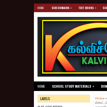
»
»
HOME
SUB DOMAINS
TEXT BOOKS
SC
»
HOME
SCHOOL STUDY MATERIALS
DO
LABELS
Home
ஸ்லெட், 
@ FLASH NEWS
துணைவேந