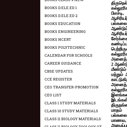
திருநெல
BOOKS D.ELE.ED 1
கல்லூரி
பிஎச்டி
BOOKS D.ELE.ED 2
ஆசிரியர
BOOKS EDUCATION
பல்கலை
ஆண்டும
BOOKS ENGINEERING
ஆசிரிய
சேர்க்க
BOOKS NCERT
கண்டிப்ப
BOOKS POLYTECHNIC
பெற்றிர
கல்லூரி
CALENDAR FOR SCHOOLS
அனைத்து
CAREER GUIDANCE
2 ஆண்டு
மீண்டும்
CBSE UPDATES
மற்றும்
CCE REGISTER
காட்டுக
அனைத்து
CEO TRANSFER-PROMOTION
கல்லூர
CEO LIST
இளங்கல
இடங்கள்
CLASS 1 STUDY MATERIALS
திருநங்
மாதம் 
CLASS 10 STUDY MATERIALS
பல்கலை
CLASS 11 BIOLOGY MATERIALS
மாணவ, ம
அழைப்ப
CLASS 11 BIOLOGY ZOOLOGY OT -