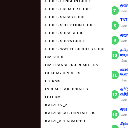
GUIDE - PENGUIN GUIDE
முது
GUIDE - PREMIER GUIDE
Jan 
GUIDE - SARAS GUIDE
TNTE
GUIDE - SELECTION GUIDE
Jan 
GUIDE - SURA GUIDE
முது
GUIDE - SURYA GUIDE
Jan 
GUIDE - WAY TO SUCCESS GUIDE
தமிழ
மற்று
HM GUIDE
Jan 
HM TRANSFER-PROMOTION
ஊதிய
HOLIDAY UPDATES
போரா
Jan 
IFHRMS
INCOME TAX UPDATES
தமிழ
குறித
IT FORM
Jan 
KALVI TV_2
முழு
KALVISOLAI - CONTACT US
Jan 
KALVI_VELAIVAIPPU
சிறப