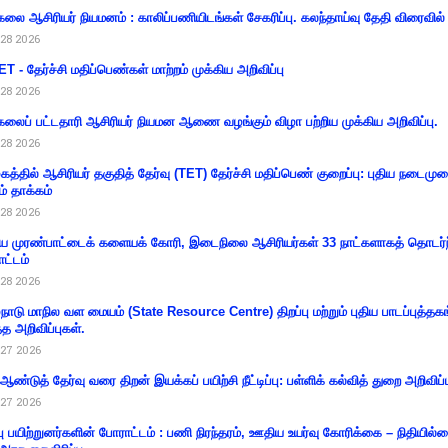
கலை ஆசிரியர் நியமனம் : காலிப்பணியிடங்கள் சேகரிப்பு. கலந்தாய்வு தேதி விரைவில் அ
28 2026
T - தேர்ச்சி மதிப்பெண்கள் மாற்றம் முக்கிய அறிவிப்பு
28 2026
கலைப் பட்டதாரி ஆசிரியர் நியமன ஆணை வழங்கும் விழா பற்றிய முக்கிய அறிவிப்பு.
28 2026
கத்தில் ஆசிரியர் தகுதித் தேர்வு (TET) தேர்ச்சி மதிப்பெண் குறைப்பு: புதிய நடைமு
ம் தாக்கம்
28 2026
 முரண்பாட்டைக் களையக் கோரி, இடைநிலை ஆசிரியர்கள் 33 நாட்களாகத் தொடர்ந
ட்டம்
28 2026
்நாடு மாநில வள மையம் (State Resource Centre) திறப்பு மற்றும் புதிய பாடப்புத்தக
்த அறிவிப்புகள்.
27 2026
 ஆண்டுத் தேர்வு வரை திறன் இயக்கப் பயிற்சி நீட்டிப்பு: பள்ளிக் கல்வித் துறை அறிவிப்ப
27 2026
்பு பயிற்றுனர்களின் போராட்டம் : பணி நிரந்தரம், ஊதிய உயர்வு கோரிக்கை – நிதியில