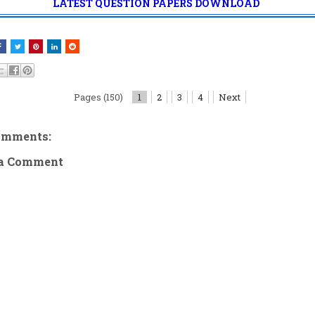
LATEST QUESTION PAPERS DOWNLOAD
Pages (150)
1
2
3
4
Next
omments:
 a Comment