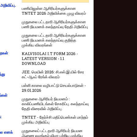
றிவிப்பு.
பணியிலுள்ள ஆசிரியர்களுக்கான
TNTET 2026 அறிவிக்கை முழு விவரம்
முதுகலை பட்டதாரி ஆசிரியர்களுக்கான
பணி நியமனக் கலந்தாய்வு தேதி அறிவிப்பு
முதுகலை பட்டதாரி ஆசிரியர்களுக்கான
பணி நியமனக் கலந்தாய்வு குறித்த
முக்கிய விவரங்கள்
றைகள்
KALVISOLAI I.T FORM 2026 -
LATEST VERSION - 1.1
DOWNLOAD
JEE. மெயின் 2026: சி.எஸ்.இ.யில் சேர
்து
கட்-ஆஃப் ரேங்க் விவரம்
பள்ளி காலை வழிபாட்டு செயல்பாடுகள் -
29.01.2026
ங்கள்
முதுகலை ஆசிரியர் நியமனம் :
காலிப்பணியிடங்கள் சேகரிப்பு. கலந்தாய்வு
தேதி விரைவில் அறிவிப்பு.
ு
TNTET - தேர்ச்சி மதிப்பெண்கள் மாற்றம்
முக்கிய அறிவிப்பு
முதுகலைப் பட்டதாரி ஆசிரியர் நியமன
்லை எனக்
ஆணை வழங்கும் விழா பற்றிய முக்கிய