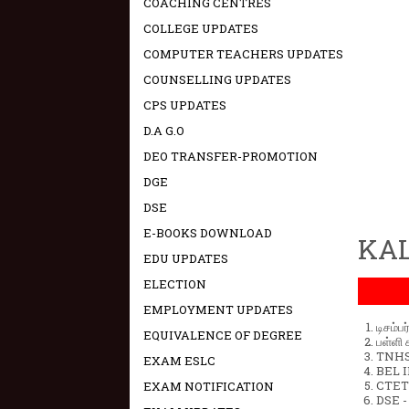
COACHING CENTRES
COLLEGE UPDATES
COMPUTER TEACHERS UPDATES
COUNSELLING UPDATES
CPS UPDATES
D.A G.O
DEO TRANSFER-PROMOTION
DGE
DSE
E-BOOKS DOWNLOAD
KAL
EDU UPDATES
ELECTION
EMPLOYMENT UPDATES
டிசம்ப
EQUIVALENCE OF DEGREE
பள்ளி 
TNHSP
EXAM ESLC
BEL IN
CTET 
EXAM NOTIFICATION
DSE -