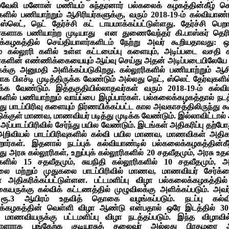
்வேலி மனோன் மணியம் சுந்தரனார் பல்கலைக் கழகத்தின்கீழ் செய
களில் பணியாற்றும் ஆசிரியர்களுக்கு, வரும் 2018-19-ம் கல்வியாண்
, ஸ்லெட், நெட் தேர்ச்சி கட் டாயமாக்கப்பட்டுள்ளது. தேர்ச்சி பெற
்களாக பணியாற்ற முடியாது என துணைவேந்தர் கி.பாஸ்கர் தெரிவி
க்கழகத்தில் செய்தியாளர்களிடம் நேற்று அவர் கூறியதாவது: 
் கல்லூரி களில் உள்ள கட்டமைப்பு களையும், அடிப்படை வசதி க
ர்களின் எண்ணிக்கையையும் ஆய்வு செய்து அதன் அடிப்படையிலேயே
ைக்கு அனுமதி அளிக்கப்படுகிறது. கல்லூரிகளில் பணியாற்றும் ஆசி
ாக பிஎச்டி முடித்திருக்க வேண்டும் அல்லது நெட், ஸ்லெட் தேர்வுகளில
ுக்க வேண்டும். இத்தகுதியில்லாதவர்கள் வரும் 2018-19-ம் கல்வி
களில் பணியாற்றும் வாய்ப்பை இழப்பார்கள். பல்கலைக்கழகத்தால் நடத்
 பாடப்பிரிவு களையும் நிர்ணயிக்கப்பட்ட கால அவகாசத்திலிருந்து 
க்குள் மாணவ, மாணவியர் படித்து முடிக்க வேண்டும். இல்லாவிட்டால்
 அப்பாடப்பிரிவில் சேர்ந்து பயில வேண்டும். இடங்கள் அதிகரிப்பு தற்
 அறிவியல் பாடப்பிரிவுகளில் கல்வி பயில மாணவ, மாணவிகள் அதி
ிறார்கள். இதனால் நடப்புக் கல்வியாண்டில் பல்கலைக்கழகத்தின்க
 அரசு கல்லூரிகள், உறுப்புக் கல்லூரிகளில் 20 சதவீதமும், அரசு உதவ
ிகளில் 15 சதவீதமும், சுயநிதி கல்லூரிகளில் 10 சதவீதமும், 
ை மற்றும் முதுகலை பாடப்பிரிவில் மாணவ, மாணவியர் சேர்க்
 அதிகரிக்கப்பட்டுள்ளன. பட்டமளிப்பு விழா பல்கலைக்கழகத்தில்
கையருக்கு கல்விக் கட்டணத்தில் முழுவிலக்கு அளிக்கப்படும். அவர
ரூ.3 ஆயிரம் உதவித் தொகை வழங்கப்படும். நடப்பு கல்வ
க்கழகத்தின் வெள்ளி விழா ஆண்டு என்பதால் ஒரே இடத்தில் 30
ாணவியருக்கு பட்டமளிப்பு விழா நடத்தப்படும். இந்த விழாவில்
ாளராக பங்கேற்க குடியரசுத் தலைவர் அல்லது பிரதமரை 