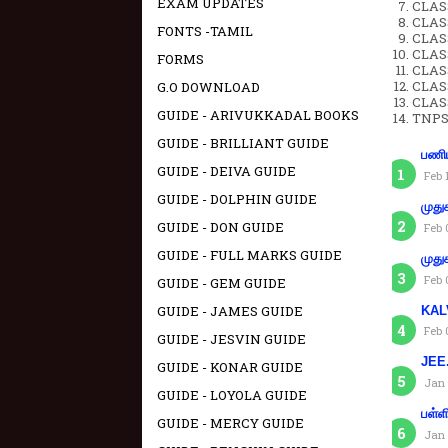
EXAM UPDATES
CLAS
CLASS
FONTS -TAMIL
CLASS
CLAS
FORMS
CLAS
CLAS
G.O DOWNLOAD
CLAS
GUIDE - ARIVUKKADAL BOOKS
TNPS
GUIDE - BRILLIANT GUIDE
பணிய
GUIDE - DEIVA GUIDE
Feb 
GUIDE - DOLPHIN GUIDE
முது
GUIDE - DON GUIDE
Feb 
GUIDE - FULL MARKS GUIDE
முது
Feb 
GUIDE - GEM GUIDE
GUIDE - JAMES GUIDE
KAL
Feb 
GUIDE - JESVIN GUIDE
JEE.
GUIDE - KONAR GUIDE
Jan 
GUIDE - LOYOLA GUIDE
பள்ள
GUIDE - MERCY GUIDE
Jan 