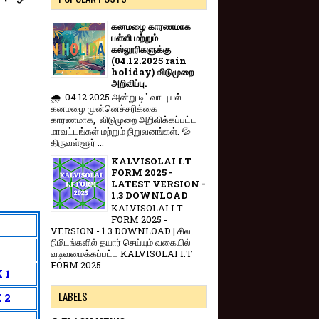
கனமழை காரணமாக
பள்ளி மற்றும்
கல்லூரிகளுக்கு
(04.12.2025 rain
holiday) விடுமுறை
அறிவிப்பு.
🌧️ 04.12.2025 அன்று டிட்வா புயல்
கனமழை முன்னெச்சரிக்கை
காரணமாக, விடுமுறை அறிவிக்கப்பட்ட
மாவட்டங்கள் மற்றும் நிறுவனங்கள்: 💦
திருவள்ளூர் ...
KALVISOLAI I.T
FORM 2025 -
LATEST VERSION -
1.3 DOWNLOAD
KALVISOLAI I.T
FORM 2025 -
VERSION - 1.3 DOWNLOAD | சில
நிமிடங்களில் தயார் செய்யும் வகையில்
வடிவமைக்கப்பட்ட KALVISOLAI I.T
FORM 2025.......
 1
LABELS
 2