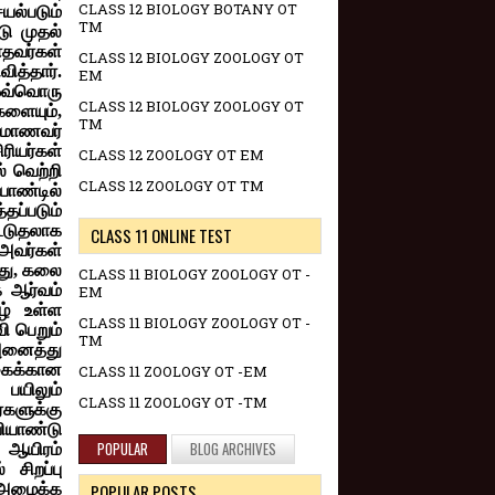
CLASS 12 BIOLOGY BOTANY OT
ல்படும்
TM
டு முதல்
ாதவர்கள்
CLASS 12 BIOLOGY ZOOLOGY OT
த்தார்.
EM
ஒவ்வொரு
CLASS 12 BIOLOGY ZOOLOGY OT
ளையும்,
TM
 மாணவர்
ரியர்கள்
CLASS 12 ZOOLOGY OT EM
் வெற்றி
CLASS 12 ZOOLOGY OT TM
யாண்டில்
தப்படும்
கூடுதலாக
CLASS 11 ONLINE TEST
 அவர்கள்
போது, கலை
CLASS 11 BIOLOGY ZOOLOGY OT -
க ஆர்வம்
EM
ீழ் உள்ள
CLASS 11 BIOLOGY ZOOLOGY OT -
ி பெறும்
TM
அனைத்து
கைக்கான
CLASS 11 ZOOLOGY OT -EM
 பயிலும்
CLASS 11 ZOOLOGY OT -TM
்களுக்கு
ியாண்டு
POPULAR
BLOG ARCHIVES
 ஆயிரம்
 சிறப்பு
அழைக்க
POPULAR POSTS