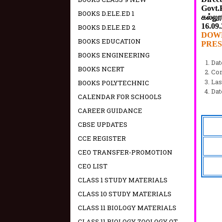
Govt.
BOOKS D.ELE.ED 1
கல்ல
16.09
BOOKS D.ELE.ED 2
DOW
BOOKS EDUCATION
PRES
BOOKS ENGINEERING
Dat
BOOKS NCERT
Com
Las
BOOKS POLYTECHNIC
Dat
CALENDAR FOR SCHOOLS
CAREER GUIDANCE
CBSE UPDATES
CCE REGISTER
CEO TRANSFER-PROMOTION
CEO LIST
CLASS 1 STUDY MATERIALS
CLASS 10 STUDY MATERIALS
CLASS 11 BIOLOGY MATERIALS
CLASS 11 BIOLOGY ZOOLOGY OT -