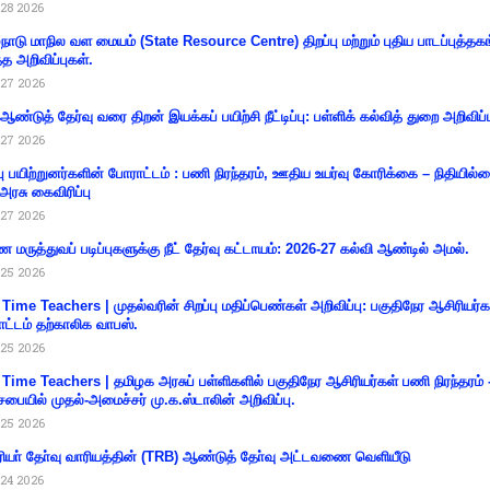
28 2026
்நாடு மாநில வள மையம் (State Resource Centre) திறப்பு மற்றும் புதிய பாடப்புத்தக
்த அறிவிப்புகள்.
27 2026
 ஆண்டுத் தேர்வு வரை திறன் இயக்கப் பயிற்சி நீட்டிப்பு: பள்ளிக் கல்வித் துறை அறிவிப்ப
27 2026
்பு பயிற்றுனர்களின் போராட்டம் : பணி நிரந்தரம், ஊதிய உயர்வு கோரிக்கை – நிதியில
 அரசு கைவிரிப்பு
27 2026
 மருத்துவப் படிப்புகளுக்கு நீட் தேர்வு கட்டாயம்: 2026-27 கல்வி ஆண்டில் அமல்.
25 2026
 Time Teachers | முதல்வரின் சிறப்பு மதிப்பெண்கள் அறிவிப்பு: பகுதிநேர ஆசிரியர்க
ட்டம் தற்காலிக வாபஸ்.
25 2026
 Time Teachers | தமிழக அரசுப் பள்ளிகளில் பகுதிநேர ஆசிரியர்கள் பணி நிரந்தரம் 
சபையில் முதல்-அமைச்சர் மு.க.ஸ்டாலின் அறிவிப்பு.
25 2026
ியா் தோ்வு வாரியத்தின் (TRB) ஆண்டுத் தோ்வு அட்டவணை வெளியீடு
24 2026