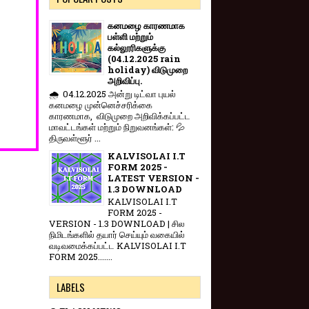
கனமழை காரணமாக
பள்ளி மற்றும்
கல்லூரிகளுக்கு
(04.12.2025 rain
holiday) விடுமுறை
அறிவிப்பு.
🌧️ 04.12.2025 அன்று டிட்வா புயல்
கனமழை முன்னெச்சரிக்கை
காரணமாக, விடுமுறை அறிவிக்கப்பட்ட
மாவட்டங்கள் மற்றும் நிறுவனங்கள்: 💦
திருவள்ளூர் ...
KALVISOLAI I.T
FORM 2025 -
LATEST VERSION -
1.3 DOWNLOAD
KALVISOLAI I.T
FORM 2025 -
VERSION - 1.3 DOWNLOAD | சில
நிமிடங்களில் தயார் செய்யும் வகையில்
வடிவமைக்கப்பட்ட KALVISOLAI I.T
FORM 2025.......
LABELS