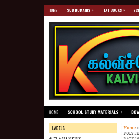
»
»
HOME
SUB DOMAINS
TEXT BOOKS
SC
»
HOME
SCHOOL STUDY MATERIALS
DO
LABELS
Home
POLYTE
@ FLASH NEWS
DATE:16