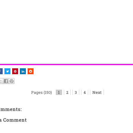
Pages (150)
1
2
3
4
Next
omments:
 a Comment