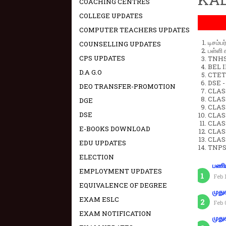
COACHING CENTRES
COLLEGE UPDATES
COMPUTER TEACHERS UPDATES
டிசம்ப
COUNSELLING UPDATES
பள்ளி 
CPS UPDATES
TNHSP
BEL IN
D.A G.O
CTET 
DSE -
DEO TRANSFER-PROMOTION
CLAS
CLASS
DGE
CLASS
DSE
CLAS
CLAS
E-BOOKS DOWNLOAD
CLAS
CLAS
EDU UPDATES
TNPS
ELECTION
பணிய
EMPLOYMENT UPDATES
Feb 
EQUIVALENCE OF DEGREE
முது
EXAM ESLC
Feb 
EXAM NOTIFICATION
முது