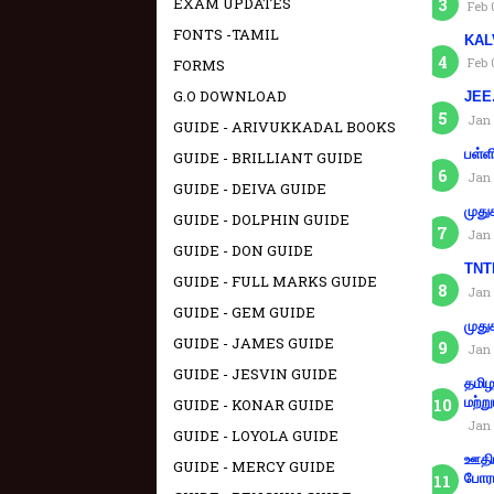
EXAM UPDATES
Feb 
FONTS -TAMIL
KAL
Feb 
FORMS
G.O DOWNLOAD
JEE.
Jan 
GUIDE - ARIVUKKADAL BOOKS
பள்ள
GUIDE - BRILLIANT GUIDE
Jan 
GUIDE - DEIVA GUIDE
முது
GUIDE - DOLPHIN GUIDE
Jan 
GUIDE - DON GUIDE
TNTE
GUIDE - FULL MARKS GUIDE
Jan 
GUIDE - GEM GUIDE
முது
GUIDE - JAMES GUIDE
Jan 
GUIDE - JESVIN GUIDE
தமிழ
மற்று
GUIDE - KONAR GUIDE
Jan 
GUIDE - LOYOLA GUIDE
ஊதிய
GUIDE - MERCY GUIDE
போரா