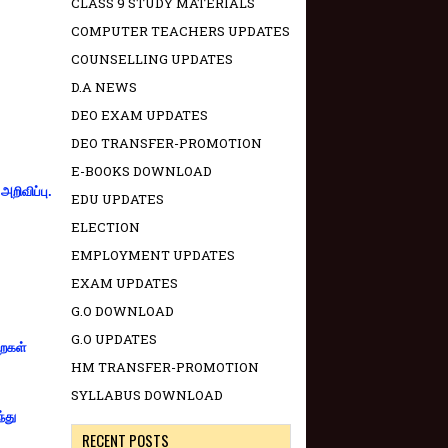
CLASS 9 STUDY MATERIALS
COMPUTER TEACHERS UPDATES
COUNSELLING UPDATES
D.A NEWS
DEO EXAM UPDATES
DEO TRANSFER-PROMOTION
E-BOOKS DOWNLOAD
றிவிப்பு.
EDU UPDATES
ELECTION
EMPLOYMENT UPDATES
EXAM UPDATES
G.O DOWNLOAD
G.O UPDATES
றைகள்
HM TRANSFER-PROMOTION
SYLLABUS DOWNLOAD
்து
RECENT POSTS