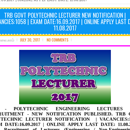
TRB GOVT POLYTECHNIC LECTURER NEW NOTIFICATION |
NCIES:1058 | EXAM DATE:16.09.2017 | ONLINE APPLY LAST 
11.08.2017
ோலை.காம்
JULY 30, 2017
NO COMMENTS
 - POLYTECHNIC ENGINEERING LECTURES 
RUITMENT - NEW NOTIFICATION PUBLISHED. TRB 
TECHNIC LECTURER NOTIFICATION | VACANCIES:1
M DATE:
16.09.2017
| ONLINE APPLY LAST DATE:
11.08
t Recruitment of Lecturers (Engineering / Non-Engineeri