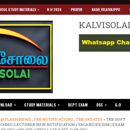
»
HOOL STUDY MATERIALS
R.H 2026
PRAYER
KALVI_VELAIVAIPPU
KALVISOLA
»
»
»
WNLOAD
STUDY MATERIALS
DEPT EXAM
DSE
G.O
»
@ FLASH NEWS
,
TRB NOTIFICATIONS
,
TRB UPDATES
» TRB GOVT
CHNIC LECTURER NEW NOTIFICATION | VACANCIES:1058 | EXAM
.09.2017 | ONLINE APPLY LAST DATE: 11.08.2017