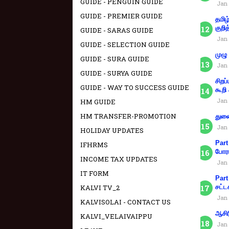
GUIDE - PENGUIN GUIDE
Jan 
GUIDE - PREMIER GUIDE
தமிழ
குறித
GUIDE - SARAS GUIDE
Jan 
GUIDE - SELECTION GUIDE
முழு
GUIDE - SURA GUIDE
Jan 
GUIDE - SURYA GUIDE
சிறப
GUIDE - WAY TO SUCCESS GUIDE
கூறி
Jan 
HM GUIDE
HM TRANSFER-PROMOTION
துணை
Jan 
HOLIDAY UPDATES
Part
IFHRMS
போரா
INCOME TAX UPDATES
Jan 
IT FORM
Part
சட்ட
KALVI TV_2
Jan 
KALVISOLAI - CONTACT US
ஆசிர
KALVI_VELAIVAIPPU
Jan 