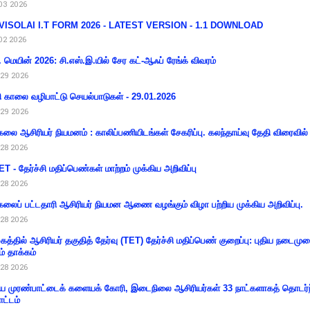
03 2026
VISOLAI I.T FORM 2026 - LATEST VERSION - 1.1 DOWNLOAD
02 2026
 மெயின் 2026: சி.எஸ்.இ.யில் சேர கட்-ஆஃப் ரேங்க் விவரம்
29 2026
ி காலை வழிபாட்டு செயல்பாடுகள் - 29.01.2026
29 2026
கலை ஆசிரியர் நியமனம் : காலிப்பணியிடங்கள் சேகரிப்பு. கலந்தாய்வு தேதி விரைவில் அ
28 2026
T - தேர்ச்சி மதிப்பெண்கள் மாற்றம் முக்கிய அறிவிப்பு
28 2026
கலைப் பட்டதாரி ஆசிரியர் நியமன ஆணை வழங்கும் விழா பற்றிய முக்கிய அறிவிப்பு.
28 2026
கத்தில் ஆசிரியர் தகுதித் தேர்வு (TET) தேர்ச்சி மதிப்பெண் குறைப்பு: புதிய நடைமு
ம் தாக்கம்
28 2026
 முரண்பாட்டைக் களையக் கோரி, இடைநிலை ஆசிரியர்கள் 33 நாட்களாகத் தொடர்ந
ட்டம்