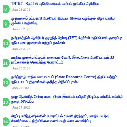
TNTET - தேர்ச்சி மதிப்பெண்கள் மாற்றம் முக்கிய அறிவிப்பு
Jan 28 2026
முதுகலைப் பட்டதாரி ஆசிரியர் நியமன ஆணை வழங்கும் விழா பற்றிய
முக்கிய அறிவிப்பு.
Jan 28 2026
தமிழகத்தில் ஆசிரியர் தகுதித் தேர்வு (TET) தேர்ச்சி மதிப்பெண் குறைப்பு:
புதிய நடைமுறைகள் மற்றும் தாக்கம்
Jan 28 2026
ஊதிய முரண்பாட்டைக் களையக் கோரி, இடைநிலை ஆசிரியர்கள் 33
நாட்களாகத் தொடர்ந்து போராட்டம்
Jan 28 2026
தமிழ்நாடு மாநில வள மையம் (State Resource Centre) திறப்பு மற்றும்
புதிய பாடப்புத்தகங்கள் குறித்த அறிவிப்புகள்.
Jan 27 2026
முழு ஆண்டுத் தேர்வு வரை திறன் இயக்கப் பயிற்சி நீட்டிப்பு: பள்ளிக் கல்வித்
துறை அறிவிப்பு
Jan 27 2026
சிறப்பு பயிற்றுனர்களின் போராட்டம் : பணி நிரந்தரம், ஊதிய உயர்வு
கோரிக்கை – நிதியில்லை எனக் கூறி அரசு கைவிரிப்பு
Jan 27 2026