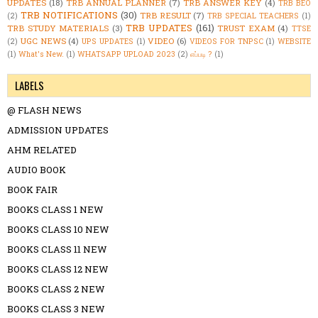
UPDATES
(18)
TRB ANNUAL PLANNER
(7)
TRB ANSWER KEY
(4)
TRB BEO
TRB NOTIFICATIONS
(30)
TRB RESULT
(7)
(2)
TRB SPECIAL TEACHERS
(1)
TRB UPDATES
(161)
TRB STUDY MATERIALS
(3)
TRUST EXAM
(4)
TTSE
UGC NEWS
(4)
VIDEO
(6)
(2)
UPS UPDATES
(1)
VIDEOS FOR TNPSC
(1)
WEBSITE
(1)
What's New.
(1)
WHATSAPP UPLOAD 2023
(2)
எப்படி ?
(1)
LABELS
@ FLASH NEWS
ADMISSION UPDATES
AHM RELATED
AUDIO BOOK
BOOK FAIR
BOOKS CLASS 1 NEW
BOOKS CLASS 10 NEW
BOOKS CLASS 11 NEW
BOOKS CLASS 12 NEW
BOOKS CLASS 2 NEW
BOOKS CLASS 3 NEW