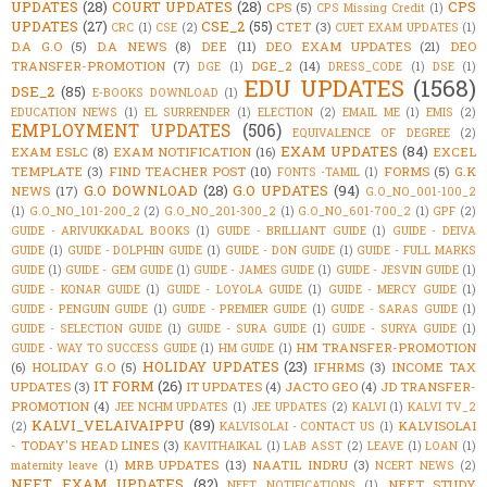
UPDATES
(28)
COURT UPDATES
(28)
CPS
CPS
(5)
CPS Missing Credit
(1)
UPDATES
(27)
CSE_2
(55)
CTET
(3)
CRC
(1)
CSE
(2)
CUET EXAM UPDATES
(1)
D.A G.O
(5)
D.A NEWS
(8)
DEE
(11)
DEO EXAM UPDATES
(21)
DEO
TRANSFER-PROMOTION
(7)
DGE_2
(14)
DGE
(1)
DRESS_CODE
(1)
DSE
(1)
EDU UPDATES
(1568)
DSE_2
(85)
E-BOOKS DOWNLOAD
(1)
EDUCATION NEWS
(1)
EL SURRENDER
(1)
ELECTION
(2)
EMAIL ME
(1)
EMIS
(2)
EMPLOYMENT UPDATES
(506)
EQUIVALENCE OF DEGREE
(2)
EXAM UPDATES
(84)
EXAM ESLC
(8)
EXAM NOTIFICATION
(16)
EXCEL
TEMPLATE
(3)
FIND TEACHER POST
(10)
FORMS
(5)
G.K
FONTS -TAMIL
(1)
G.O DOWNLOAD
(28)
G.O UPDATES
(94)
NEWS
(17)
G.O_NO_001-100_2
(1)
G.O_NO_101-200_2
(2)
G.O_NO_201-300_2
(1)
G.O_NO_601-700_2
(1)
GPF
(2)
GUIDE - ARIVUKKADAL BOOKS
(1)
GUIDE - BRILLIANT GUIDE
(1)
GUIDE - DEIVA
GUIDE
(1)
GUIDE - DOLPHIN GUIDE
(1)
GUIDE - DON GUIDE
(1)
GUIDE - FULL MARKS
GUIDE
(1)
GUIDE - GEM GUIDE
(1)
GUIDE - JAMES GUIDE
(1)
GUIDE - JESVIN GUIDE
(1)
GUIDE - KONAR GUIDE
(1)
GUIDE - LOYOLA GUIDE
(1)
GUIDE - MERCY GUIDE
(1)
GUIDE - PENGUIN GUIDE
(1)
GUIDE - PREMIER GUIDE
(1)
GUIDE - SARAS GUIDE
(1)
GUIDE - SELECTION GUIDE
(1)
GUIDE - SURA GUIDE
(1)
GUIDE - SURYA GUIDE
(1)
HM TRANSFER-PROMOTION
GUIDE - WAY TO SUCCESS GUIDE
(1)
HM GUIDE
(1)
HOLIDAY UPDATES
(23)
(6)
HOLIDAY G.O
(5)
IFHRMS
(3)
INCOME TAX
IT FORM
(26)
UPDATES
(3)
IT UPDATES
(4)
JACTO GEO
(4)
JD TRANSFER-
PROMOTION
(4)
JEE NCHM UPDATES
(1)
JEE UPDATES
(2)
KALVI
(1)
KALVI TV_2
KALVI_VELAIVAIPPU
(89)
KALVISOLAI
(2)
KALVISOLAI - CONTACT US
(1)
- TODAY'S HEAD LINES
(3)
KAVITHAIKAL
(1)
LAB ASST
(2)
LEAVE
(1)
LOAN
(1)
MRB UPDATES
(13)
NAATIL INDRU
(3)
maternity leave
(1)
NCERT NEWS
(2)
NEET EXAM UPDATES
(82)
NEET STUDY
NEET NOTIFICATIONS
(1)