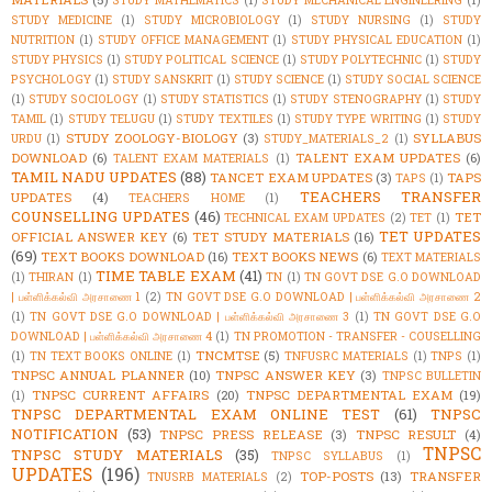
STUDY MATHEMATICS
(1)
STUDY MECHANICAL ENGINEERING
(1)
STUDY MEDICINE
(1)
STUDY MICROBIOLOGY
(1)
STUDY NURSING
(1)
STUDY
NUTRITION
(1)
STUDY OFFICE MANAGEMENT
(1)
STUDY PHYSICAL EDUCATION
(1)
STUDY PHYSICS
(1)
STUDY POLITICAL SCIENCE
(1)
STUDY POLYTECHNIC
(1)
STUDY
PSYCHOLOGY
(1)
STUDY SANSKRIT
(1)
STUDY SCIENCE
(1)
STUDY SOCIAL SCIENCE
(1)
STUDY SOCIOLOGY
(1)
STUDY STATISTICS
(1)
STUDY STENOGRAPHY
(1)
STUDY
TAMIL
(1)
STUDY TELUGU
(1)
STUDY TEXTILES
(1)
STUDY TYPE WRITING
(1)
STUDY
STUDY ZOOLOGY-BIOLOGY
(3)
SYLLABUS
URDU
(1)
STUDY_MATERIALS_2
(1)
DOWNLOAD
(6)
TALENT EXAM UPDATES
(6)
TALENT EXAM MATERIALS
(1)
TAMIL NADU UPDATES
(88)
TANCET EXAM UPDATES
(3)
TAPS
TAPS
(1)
TEACHERS TRANSFER
UPDATES
(4)
TEACHERS HOME
(1)
COUNSELLING UPDATES
(46)
TET
TECHNICAL EXAM UPDATES
(2)
TET
(1)
TET UPDATES
OFFICIAL ANSWER KEY
(6)
TET STUDY MATERIALS
(16)
(69)
TEXT BOOKS DOWNLOAD
(16)
TEXT BOOKS NEWS
(6)
TEXT MATERIALS
TIME TABLE EXAM
(41)
(1)
THIRAN
(1)
TN
(1)
TN GOVT DSE G.O DOWNLOAD
| பள்ளிக்கல்வி அரசாணை 1
(2)
TN GOVT DSE G.O DOWNLOAD | பள்ளிக்கல்வி அரசாணை 2
(1)
TN GOVT DSE G.O DOWNLOAD | பள்ளிக்கல்வி அரசாணை 3
(1)
TN GOVT DSE G.O
DOWNLOAD | பள்ளிக்கல்வி அரசாணை 4
(1)
TN PROMOTION - TRANSFER - COUSELLING
TNCMTSE
(5)
(1)
TN TEXT BOOKS ONLINE
(1)
TNFUSRC MATERIALS
(1)
TNPS
(1)
TNPSC ANNUAL PLANNER
(10)
TNPSC ANSWER KEY
(3)
TNPSC BULLETIN
TNPSC CURRENT AFFAIRS
(20)
TNPSC DEPARTMENTAL EXAM
(19)
(1)
TNPSC DEPARTMENTAL EXAM ONLINE TEST
(61)
TNPSC
NOTIFICATION
(53)
TNPSC PRESS RELEASE
(3)
TNPSC RESULT
(4)
TNPSC
TNPSC STUDY MATERIALS
(35)
TNPSC SYLLABUS
(1)
UPDATES
(196)
TOP-POSTS
(13)
TRANSFER
TNUSRB MATERIALS
(2)