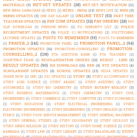
NET-SET UPDATES
(28)
MATERIALS
(9)
NET-SET NOTIFICATION
(11)
NEWS - INDIA
(13)
NHIS
(3)
NEW INDIA SAMACHAR
(1)
NEWS
(1)
NEWS LIVE
(1)
ONLINE TEST
(53)
NMMS UPDATES
(3)
PART TIME
ONE DAY SALARY
(1)
PAY COM UPDATES
(32)
PAY ORDERS
(28)
TEACHERS UPDATES
(6)
PAY
POLICE
SLIP DOWNLOAD
(1)
PENSION NEWS
(2)
PG SENIORITY LIST
(1)
RECRUITMENT UPDATES
(9)
POLICE S.I NOTIFICATIONS
(2)
POLYTECHNIC
POSTS TO REMEMBER
(55)
LECTURER UPDATES
(2)
POSTS-TO-REMEMBER
PRAYER_2
(141)
PROMOTION PANEL_2
(94)
(1)
PROMOTION PANEL
(2)
PROMOTION-
PROMOTION UPDATES
(16)
PROMOTION-COUNSELLING
(1)
COUNSELLING_2
(138)
PTA QUESTION BANK
(1)
PTA TEACHERS
(2)
REGULARISATION ORDERS
(22)
RESULT - LINK
(5)
QUARTERLY EXAM
(1)
RESULT UPDATES
(90)
RH DOWNLOAD
(10)
RRB
(4)
RTE UPDATES
(4)
SCHOLARSHIP UPDATES
(6)
SCHOOL UPDATES
(13)
SELVA UPDATES
(1)
STORY
(8)
SHARE NOW
(1)
SMC
(2)
SSC UPDATES
(2)
STUDY ACCOUNTANCY
(1)
STUDY AGRI SCIENCE
(1)
STUDY ARABIC
(1)
STUDY AUDITING
(1)
STUDY
STUDY BOTANY-BIOLOGY
(3)
AUTOMOBILE
(1)
STUDY BIO CHEMISTRY
(1)
STUDY BUSINESS MATHEMATICS
(1)
STUDY CHEMISTRY
(1)
STUDY CIVIL
ENGINEERING
(1)
STUDY COMMERCE
(1)
STUDY COMPUTER
(2)
STUDY ECONOMICS
(1)
STUDY EDUCATION
(2)
STUDY ELECTRICAL ENGINEERING
(1)
STUDY
ELECTRONIC ENGINEERING
(1)
STUDY ENGINEERING
(2)
STUDY ENGLISH
(1)
STUDY
ETHICS
(1)
STUDY FOOD SERVICE MANAGEMENT
(1)
STUDY GENERAL MACHINIST
(1)
STUDY GENERAL STUDIES
(1)
STUDY GEOGRAPHY
(1)
STUDY GEOLOGY
(1)
STUDY HINDU RELIGION
(1)
STUDY HISTORY
(1)
STUDY HOME SCIENCE
(1)
STUDY
STUDY
KANNADA
(1)
STUDY LAW
(1)
STUDY LIBRARY
(1)
STUDY MALAYALAM
(1)
MATERIALS
(5)