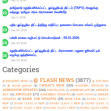
Jan 12 2026
தமிழ்நாடு உறுதியளிக்கப்பட்ட ஓய்வூதியத் திட்டம் (TAPS) அமலுக்கு
வந்தது: தமிழக அரசு அரசாணை வெளியீடு
Jan 11 2026
புதிய ஓய்வூதிய திட்டத்திற்கு எதிர்ப்பு: தலைமை செயலக சங்கம் முற்றுகை
Jan 09 2026
பள்ளி காலை வழிபாட்டு செயல்பாடுகள் - 09.01.2026
Jan 09 2026
உறுதியளிக்கப்பட்ட ஓய்வூதியத் திட்ட அரசாணை: மதுரை ஐகோர்ட்டில்
வழக்கு ஒத்திவைப்பு
Jan 09 2026
Categories
@ FLASH NEWS
(3877)
@ BREAKING NEWS
(1)
@ SITE MAP
1.WHAT'S NEW
(150)
@ செய்தி துளிகள்
(4)
(1)
ACADEMIC CIRCULAR
(1)
ADMISSION UPDATES
(144)
ANDROID APP
(5)
ANSWER
AHM RELATED
(1)
ARTICLES
(171)
KEY
(21)
ASSEMBLY UPDATES
(6)
AWARD
AUDIO BOOK
(1)
BANK JOB UPDATES
(29)
UPDATES
(8)
BOOK FAIR
(4)
BOOKS CLASS 1
NEW
(1)
BOOKS CLASS 10 NEW
(1)
BOOKS CLASS 11 NEW
(1)
BOOKS CLASS 12
NEW
(1)
BOOKS CLASS 2 NEW
(1)
BOOKS CLASS 3 NEW
(1)
BOOKS CLASS 4 NEW