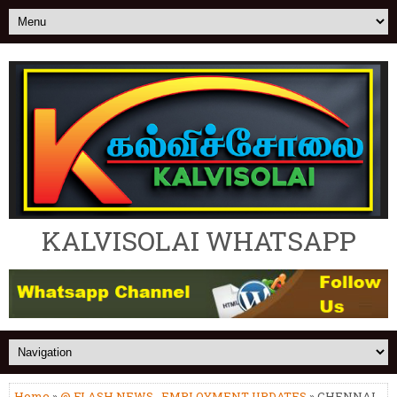
KALVISOLAI WHATSAPP
Home
»
@ FLASH NEWS
,
EMPLOYMENT UPDATES
» CHENNAI