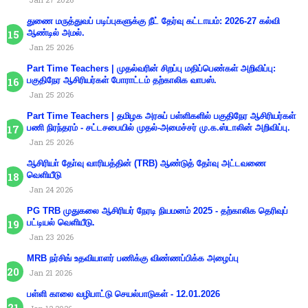
துணை மருத்துவப் படிப்புகளுக்கு நீட் தேர்வு கட்டாயம்: 2026-27 கல்வி
ஆண்டில் அமல்.
Jan 25 2026
Part Time Teachers | முதல்வரின் சிறப்பு மதிப்பெண்கள் அறிவிப்பு:
பகுதிநேர ஆசிரியர்கள் போராட்டம் தற்காலிக வாபஸ்.
Jan 25 2026
Part Time Teachers | தமிழக அரசுப் பள்ளிகளில் பகுதிநேர ஆசிரியர்கள்
பணி நிரந்தரம் - சட்டசபையில் முதல்-அமைச்சர் மு.க.ஸ்டாலின் அறிவிப்பு.
Jan 25 2026
ஆசிரியா் தோ்வு வாரியத்தின் (TRB) ஆண்டுத் தோ்வு அட்டவணை
வெளியீடு
Jan 24 2026
PG TRB முதுகலை ஆசிரியர் நேரடி நியமனம் 2025 - தற்காலிக தெரிவுப்
பட்டியல் வெளியீடு.
Jan 23 2026
MRB நர்சிங் உதவியாளர் பணிக்கு விண்ணப்பிக்க அழைப்பு
Jan 21 2026
பள்ளி காலை வழிபாட்டு செயல்பாடுகள் - 12.01.2026