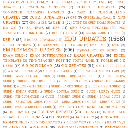
CLASS_12_ZOO_OT_TEM_2
(13)
CLASS_12_ZOOLOGY_TM
(3)
CMAT
COLLEGE UPDATES
(25)
COACHING CENTRES
(7)
UPDATES
(1)
COUNSELLING
COMPUTER TEACHERS UPDATES
(11)
CoSE
(11)
UPDATES
(28)
COURT UPDATES
(28)
CPS
CPS
(5)
CPS Missing Credit
(1)
UPDATES
(27)
CSE_2
(55)
CTET
(3)
CRC
(1)
CSE
(2)
CUET EXAM UPDATES
(1)
D.A G.O
(5)
D.A NEWS
(8)
DEE
(11)
DEO EXAM UPDATES
(21)
DEO
TRANSFER-PROMOTION
(7)
DGE_2
(14)
DGE
(1)
DRESS_CODE
(1)
DSE
(1)
EDU UPDATES
(1568)
DSE_2
(85)
E-BOOKS DOWNLOAD
(1)
EDUCATION NEWS
(1)
EL SURRENDER
(1)
ELECTION
(2)
EMAIL ME
(1)
EMIS
(2)
EMPLOYMENT UPDATES
(506)
EQUIVALENCE OF DEGREE
(2)
EXAM UPDATES
(84)
EXAM ESLC
(8)
EXAM NOTIFICATION
(16)
EXCEL
TEMPLATE
(3)
FIND TEACHER POST
(10)
FORMS
(5)
G.K
FONTS -TAMIL
(1)
G.O DOWNLOAD
(28)
G.O UPDATES
(94)
NEWS
(17)
G.O_NO_001-100_2
(1)
G.O_NO_101-200_2
(2)
G.O_NO_201-300_2
(1)
G.O_NO_601-700_2
(1)
GPF
(2)
GUIDE - ARIVUKKADAL BOOKS
(1)
GUIDE - BRILLIANT GUIDE
(1)
GUIDE - DEIVA
GUIDE
(1)
GUIDE - DOLPHIN GUIDE
(1)
GUIDE - DON GUIDE
(1)
GUIDE - FULL MARKS
GUIDE
(1)
GUIDE - GEM GUIDE
(1)
GUIDE - JAMES GUIDE
(1)
GUIDE - JESVIN GUIDE
(1)
GUIDE - KONAR GUIDE
(1)
GUIDE - LOYOLA GUIDE
(1)
GUIDE - MERCY GUIDE
(1)
GUIDE - PENGUIN GUIDE
(1)
GUIDE - PREMIER GUIDE
(1)
GUIDE - SARAS GUIDE
(1)
GUIDE - SELECTION GUIDE
(1)
GUIDE - SURA GUIDE
(1)
GUIDE - SURYA GUIDE
(1)
HM TRANSFER-PROMOTION
GUIDE - WAY TO SUCCESS GUIDE
(1)
HM GUIDE
(1)
HOLIDAY UPDATES
(23)
(6)
HOLIDAY G.O
(5)
IFHRMS
(3)
INCOME TAX
IT FORM
(26)
UPDATES
(3)
IT UPDATES
(4)
JACTO GEO
(4)
JD TRANSFER-
PROMOTION
(4)
JEE NCHM UPDATES
(1)
JEE UPDATES
(2)
KALVI
(1)
KALVI TV_2
KALVI_VELAIVAIPPU
(89)
KALVISOLAI
(2)
KALVISOLAI - CONTACT US
(1)