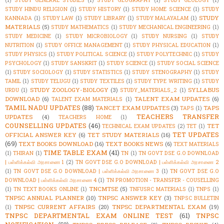
(1)
STUDY GENERAL STUDIES
(1)
STUDY GEOGRAPHY
(1)
STUDY GEOLOGY
(1)
STUDY HINDU RELIGION
(1)
STUDY HISTORY
(1)
STUDY HOME SCIENCE
(1)
STUDY
STUDY
KANNADA
(1)
STUDY LAW
(1)
STUDY LIBRARY
(1)
STUDY MALAYALAM
(1)
MATERIALS
(5)
STUDY MATHEMATICS
(1)
STUDY MECHANICAL ENGINEERING
(1)
STUDY MEDICINE
(1)
STUDY MICROBIOLOGY
(1)
STUDY NURSING
(1)
STUDY
NUTRITION
(1)
STUDY OFFICE MANAGEMENT
(1)
STUDY PHYSICAL EDUCATION
(1)
STUDY PHYSICS
(1)
STUDY POLITICAL SCIENCE
(1)
STUDY POLYTECHNIC
(1)
STUDY
PSYCHOLOGY
(1)
STUDY SANSKRIT
(1)
STUDY SCIENCE
(1)
STUDY SOCIAL SCIENCE
(1)
STUDY SOCIOLOGY
(1)
STUDY STATISTICS
(1)
STUDY STENOGRAPHY
(1)
STUDY
TAMIL
(1)
STUDY TELUGU
(1)
STUDY TEXTILES
(1)
STUDY TYPE WRITING
(1)
STUDY
STUDY ZOOLOGY-BIOLOGY
(3)
SYLLABUS
URDU
(1)
STUDY_MATERIALS_2
(1)
DOWNLOAD
(6)
TALENT EXAM UPDATES
(6)
TALENT EXAM MATERIALS
(1)
TAMIL NADU UPDATES
(88)
TANCET EXAM UPDATES
(3)
TAPS
TAPS
(1)
TEACHERS TRANSFER
UPDATES
(4)
TEACHERS HOME
(1)
COUNSELLING UPDATES
(46)
TET
TECHNICAL EXAM UPDATES
(2)
TET
(1)
TET UPDATES
OFFICIAL ANSWER KEY
(6)
TET STUDY MATERIALS
(16)
(69)
TEXT BOOKS DOWNLOAD
(16)
TEXT BOOKS NEWS
(6)
TEXT MATERIALS
TIME TABLE EXAM
(41)
(1)
THIRAN
(1)
TN
(1)
TN GOVT DSE G.O DOWNLOAD
| பள்ளிக்கல்வி அரசாணை 1
(2)
TN GOVT DSE G.O DOWNLOAD | பள்ளிக்கல்வி அரசாணை 2
(1)
TN GOVT DSE G.O DOWNLOAD | பள்ளிக்கல்வி அரசாணை 3
(1)
TN GOVT DSE G.O
DOWNLOAD | பள்ளிக்கல்வி அரசாணை 4
(1)
TN PROMOTION - TRANSFER - COUSELLING
TNCMTSE
(5)
(1)
TN TEXT BOOKS ONLINE
(1)
TNFUSRC MATERIALS
(1)
TNPS
(1)
TNPSC ANNUAL PLANNER
(10)
TNPSC ANSWER KEY
(3)
TNPSC BULLETIN
TNPSC CURRENT AFFAIRS
(20)
TNPSC DEPARTMENTAL EXAM
(19)
(1)
TNPSC DEPARTMENTAL EXAM ONLINE TEST
(61)
TNPSC