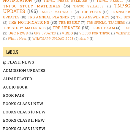
NOTIFICATION
(53)
TNPSC PRESS RELEASE
(3)
TNPSC RESULT
(4)
TNPSC
TNPSC STUDY MATERIALS
(35)
TNPSC SYLLABUS
(1)
UPDATES
(196)
TOP-POSTS
(13)
TRANSFER
TNUSRB MATERIALS
(2)
UPDATES
(18)
TRB ANNUAL PLANNER
(7)
TRB ANSWER KEY
(4)
TRB BEO
TRB NOTIFICATIONS
(30)
TRB RESULT
(7)
(2)
TRB SPECIAL TEACHERS
(1)
TRB UPDATES
(161)
TRB STUDY MATERIALS
(3)
TRUST EXAM
(4)
TTSE
UGC NEWS
(4)
VIDEO
(6)
(2)
UPS UPDATES
(1)
VIDEOS FOR TNPSC
(1)
WEBSITE
(1)
What's New.
(1)
WHATSAPP UPLOAD 2023
(2)
எப்படி ?
(1)
LABELS
@ FLASH NEWS
ADMISSION UPDATES
AHM RELATED
AUDIO BOOK
BOOK FAIR
BOOKS CLASS 1 NEW
BOOKS CLASS 10 NEW
BOOKS CLASS 11 NEW
BOOKS CLASS 12 NEW