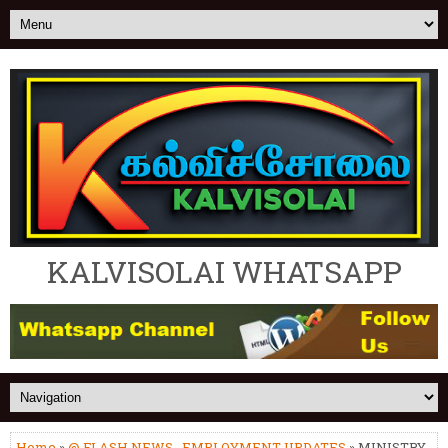
KALVISOLAI WHATSAPP
Home
»
@ FLASH NEWS
,
EMPLOYMENT UPDATES
» MINISTRY