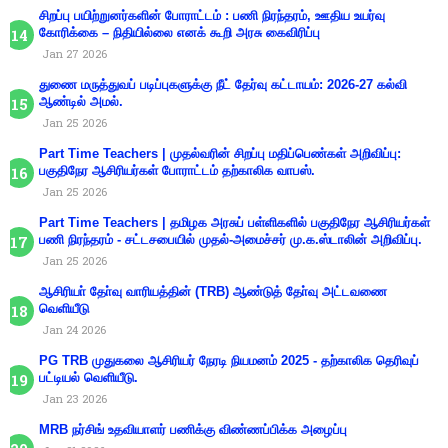
சிறப்பு பயிற்றுனர்களின் போராட்டம் : பணி நிரந்தரம், ஊதிய உயர்வு
கோரிக்கை – நிதியில்லை எனக் கூறி அரசு கைவிரிப்பு
Jan 27 2026
துணை மருத்துவப் படிப்புகளுக்கு நீட் தேர்வு கட்டாயம்: 2026-27 கல்வி
ஆண்டில் அமல்.
Jan 25 2026
Part Time Teachers | முதல்வரின் சிறப்பு மதிப்பெண்கள் அறிவிப்பு:
பகுதிநேர ஆசிரியர்கள் போராட்டம் தற்காலிக வாபஸ்.
Jan 25 2026
Part Time Teachers | தமிழக அரசுப் பள்ளிகளில் பகுதிநேர ஆசிரியர்கள்
பணி நிரந்தரம் - சட்டசபையில் முதல்-அமைச்சர் மு.க.ஸ்டாலின் அறிவிப்பு.
Jan 25 2026
ஆசிரியா் தோ்வு வாரியத்தின் (TRB) ஆண்டுத் தோ்வு அட்டவணை
வெளியீடு
Jan 24 2026
PG TRB முதுகலை ஆசிரியர் நேரடி நியமனம் 2025 - தற்காலிக தெரிவுப்
பட்டியல் வெளியீடு.
Jan 23 2026
MRB நர்சிங் உதவியாளர் பணிக்கு விண்ணப்பிக்க அழைப்பு