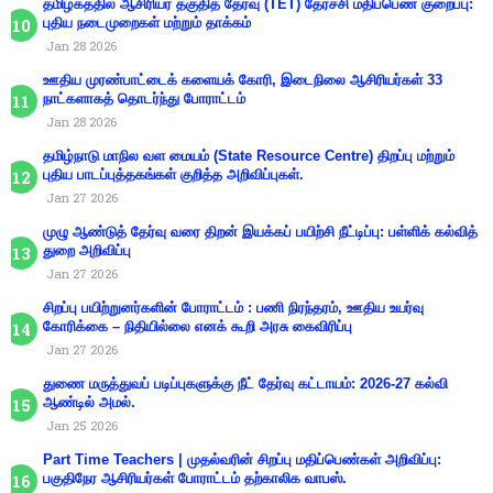
தமிழகத்தில் ஆசிரியர் தகுதித் தேர்வு (TET) தேர்ச்சி மதிப்பெண் குறைப்பு:
புதிய நடைமுறைகள் மற்றும் தாக்கம்
Jan 28 2026
ஊதிய முரண்பாட்டைக் களையக் கோரி, இடைநிலை ஆசிரியர்கள் 33
நாட்களாகத் தொடர்ந்து போராட்டம்
Jan 28 2026
தமிழ்நாடு மாநில வள மையம் (State Resource Centre) திறப்பு மற்றும்
புதிய பாடப்புத்தகங்கள் குறித்த அறிவிப்புகள்.
Jan 27 2026
முழு ஆண்டுத் தேர்வு வரை திறன் இயக்கப் பயிற்சி நீட்டிப்பு: பள்ளிக் கல்வித்
துறை அறிவிப்பு
Jan 27 2026
சிறப்பு பயிற்றுனர்களின் போராட்டம் : பணி நிரந்தரம், ஊதிய உயர்வு
கோரிக்கை – நிதியில்லை எனக் கூறி அரசு கைவிரிப்பு
Jan 27 2026
துணை மருத்துவப் படிப்புகளுக்கு நீட் தேர்வு கட்டாயம்: 2026-27 கல்வி
ஆண்டில் அமல்.
Jan 25 2026
Part Time Teachers | முதல்வரின் சிறப்பு மதிப்பெண்கள் அறிவிப்பு:
பகுதிநேர ஆசிரியர்கள் போராட்டம் தற்காலிக வாபஸ்.