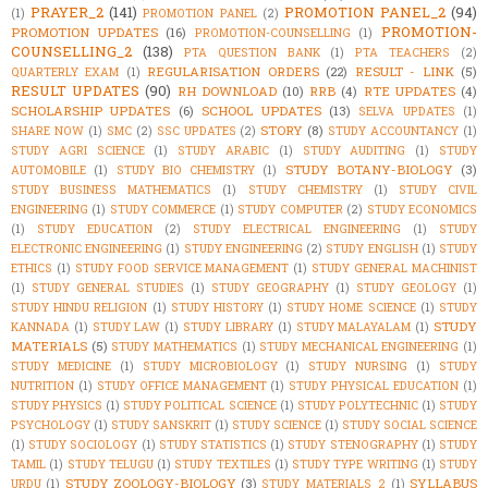
PRAYER_2
(141)
PROMOTION PANEL_2
(94)
(1)
PROMOTION PANEL
(2)
PROMOTION-
PROMOTION UPDATES
(16)
PROMOTION-COUNSELLING
(1)
COUNSELLING_2
(138)
PTA QUESTION BANK
(1)
PTA TEACHERS
(2)
REGULARISATION ORDERS
(22)
RESULT - LINK
(5)
QUARTERLY EXAM
(1)
RESULT UPDATES
(90)
RH DOWNLOAD
(10)
RRB
(4)
RTE UPDATES
(4)
SCHOLARSHIP UPDATES
(6)
SCHOOL UPDATES
(13)
SELVA UPDATES
(1)
STORY
(8)
SHARE NOW
(1)
SMC
(2)
SSC UPDATES
(2)
STUDY ACCOUNTANCY
(1)
STUDY AGRI SCIENCE
(1)
STUDY ARABIC
(1)
STUDY AUDITING
(1)
STUDY
STUDY BOTANY-BIOLOGY
(3)
AUTOMOBILE
(1)
STUDY BIO CHEMISTRY
(1)
STUDY BUSINESS MATHEMATICS
(1)
STUDY CHEMISTRY
(1)
STUDY CIVIL
ENGINEERING
(1)
STUDY COMMERCE
(1)
STUDY COMPUTER
(2)
STUDY ECONOMICS
(1)
STUDY EDUCATION
(2)
STUDY ELECTRICAL ENGINEERING
(1)
STUDY
ELECTRONIC ENGINEERING
(1)
STUDY ENGINEERING
(2)
STUDY ENGLISH
(1)
STUDY
ETHICS
(1)
STUDY FOOD SERVICE MANAGEMENT
(1)
STUDY GENERAL MACHINIST
(1)
STUDY GENERAL STUDIES
(1)
STUDY GEOGRAPHY
(1)
STUDY GEOLOGY
(1)
STUDY HINDU RELIGION
(1)
STUDY HISTORY
(1)
STUDY HOME SCIENCE
(1)
STUDY
STUDY
KANNADA
(1)
STUDY LAW
(1)
STUDY LIBRARY
(1)
STUDY MALAYALAM
(1)
MATERIALS
(5)
STUDY MATHEMATICS
(1)
STUDY MECHANICAL ENGINEERING
(1)
STUDY MEDICINE
(1)
STUDY MICROBIOLOGY
(1)
STUDY NURSING
(1)
STUDY
NUTRITION
(1)
STUDY OFFICE MANAGEMENT
(1)
STUDY PHYSICAL EDUCATION
(1)
STUDY PHYSICS
(1)
STUDY POLITICAL SCIENCE
(1)
STUDY POLYTECHNIC
(1)
STUDY
PSYCHOLOGY
(1)
STUDY SANSKRIT
(1)
STUDY SCIENCE
(1)
STUDY SOCIAL SCIENCE
(1)
STUDY SOCIOLOGY
(1)
STUDY STATISTICS
(1)
STUDY STENOGRAPHY
(1)
STUDY
TAMIL
(1)
STUDY TELUGU
(1)
STUDY TEXTILES
(1)
STUDY TYPE WRITING
(1)
STUDY
STUDY ZOOLOGY-BIOLOGY
(3)
SYLLABUS
URDU
(1)
STUDY_MATERIALS_2
(1)