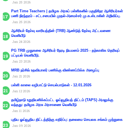
Jan 25 2026
Part Time Teachers | தமிழக அரசுப் பள்ளிகளில் பகுதிநேர ஆசிரியர்கள்
பணி நிரந்தரம் - சட்டசபையில் முதல்-அமைச்சர் மு.க.ஸ்டாலின் அறிவிப்பு.
Jan 25 2026
ஆசிரியா் தோ்வு வாரியத்தின் (TRB) ஆண்டுத் தோ்வு அட்டவணை
வெளியீடு
Jan 24 2026
PG TRB முதுகலை ஆசிரியர் நேரடி நியமனம் 2025 - தற்காலிக தெரிவுப்
பட்டியல் வெளியீடு.
Jan 23 2026
MRB நர்சிங் உதவியாளர் பணிக்கு விண்ணப்பிக்க அழைப்பு
Jan 21 2026
பள்ளி காலை வழிபாட்டு செயல்பாடுகள் - 12.01.2026
Jan 12 2026
தமிழ்நாடு உறுதியளிக்கப்பட்ட ஓய்வூதியத் திட்டம் (TAPS) அமலுக்கு
வந்தது: தமிழக அரசு அரசாணை வெளியீடு
Jan 11 2026
புதிய ஓய்வூதிய திட்டத்திற்கு எதிர்ப்பு: தலைமை செயலக சங்கம் முற்றுகை
Jan 09 2026