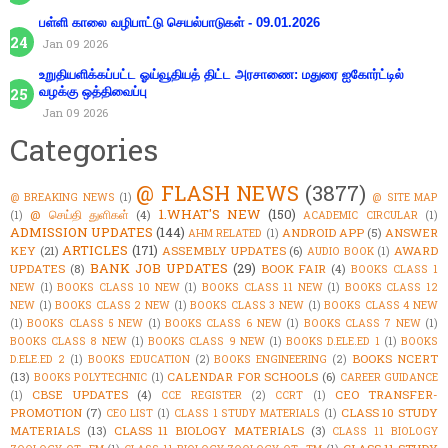
பள்ளி காலை வழிபாட்டு செயல்பாடுகள் - 09.01.2026
Jan 09 2026
உறுதியளிக்கப்பட்ட ஓய்வூதியத் திட்ட அரசாணை: மதுரை ஐகோர்ட்டில்
வழக்கு ஒத்திவைப்பு
Jan 09 2026
Categories
@ FLASH NEWS
(3877)
@ BREAKING NEWS
(1)
@ SITE MAP
1.WHAT'S NEW
(150)
@ செய்தி துளிகள்
(4)
(1)
ACADEMIC CIRCULAR
(1)
ADMISSION UPDATES
(144)
ANDROID APP
(5)
ANSWER
AHM RELATED
(1)
ARTICLES
(171)
KEY
(21)
ASSEMBLY UPDATES
(6)
AWARD
AUDIO BOOK
(1)
BANK JOB UPDATES
(29)
UPDATES
(8)
BOOK FAIR
(4)
BOOKS CLASS 1
NEW
(1)
BOOKS CLASS 10 NEW
(1)
BOOKS CLASS 11 NEW
(1)
BOOKS CLASS 12
NEW
(1)
BOOKS CLASS 2 NEW
(1)
BOOKS CLASS 3 NEW
(1)
BOOKS CLASS 4 NEW
(1)
BOOKS CLASS 5 NEW
(1)
BOOKS CLASS 6 NEW
(1)
BOOKS CLASS 7 NEW
(1)
BOOKS CLASS 8 NEW
(1)
BOOKS CLASS 9 NEW
(1)
BOOKS D.ELE.ED 1
(1)
BOOKS
BOOKS NCERT
D.ELE.ED 2
(1)
BOOKS EDUCATION
(2)
BOOKS ENGINEERING
(2)
(13)
CALENDAR FOR SCHOOLS
(6)
BOOKS POLYTECHNIC
(1)
CAREER GUIDANCE
CBSE UPDATES
(4)
CEO TRANSFER-
(1)
CCE REGISTER
(2)
CCRT
(1)
PROMOTION
(7)
CLASS 10 STUDY
CEO LIST
(1)
CLASS 1 STUDY MATERIALS
(1)
MATERIALS
(13)
CLASS 11 BIOLOGY MATERIALS
(3)
CLASS 11 BIOLOGY