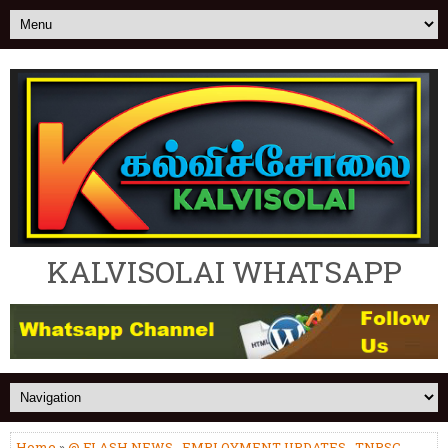
KALVISOLAI WHATSAPP
Home
»
@ FLASH NEWS
,
EMPLOYMENT UPDATES
,
TNPSC