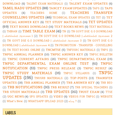
DOWNLOAD
(6)
TALENT EXAM UPDATES
(6)
TALENT EXAM MATERIALS
(1)
TAMIL NADU UPDATES
(88)
TANCET EXAM UPDATES
(3)
TAPS
TAPS
(1)
TEACHERS TRANSFER
UPDATES
(4)
TEACHERS HOME
(1)
COUNSELLING UPDATES
(46)
TET
TECHNICAL EXAM UPDATES
(2)
TET
(1)
TET UPDATES
OFFICIAL ANSWER KEY
(6)
TET STUDY MATERIALS
(16)
(69)
TEXT BOOKS DOWNLOAD
(16)
TEXT BOOKS NEWS
(6)
TEXT MATERIALS
TIME TABLE EXAM
(41)
(1)
THIRAN
(1)
TN
(1)
TN GOVT DSE G.O DOWNLOAD
| பள்ளிக்கல்வி அரசாணை 1
(2)
TN GOVT DSE G.O DOWNLOAD | பள்ளிக்கல்வி அரசாணை 2
(1)
TN GOVT DSE G.O DOWNLOAD | பள்ளிக்கல்வி அரசாணை 3
(1)
TN GOVT DSE G.O
DOWNLOAD | பள்ளிக்கல்வி அரசாணை 4
(1)
TN PROMOTION - TRANSFER - COUSELLING
TNCMTSE
(5)
(1)
TN TEXT BOOKS ONLINE
(1)
TNFUSRC MATERIALS
(1)
TNPS
(1)
TNPSC ANNUAL PLANNER
(10)
TNPSC ANSWER KEY
(3)
TNPSC BULLETIN
TNPSC CURRENT AFFAIRS
(20)
TNPSC DEPARTMENTAL EXAM
(19)
(1)
TNPSC DEPARTMENTAL EXAM ONLINE TEST
(61)
TNPSC
NOTIFICATION
(53)
TNPSC PRESS RELEASE
(3)
TNPSC RESULT
(4)
TNPSC
TNPSC STUDY MATERIALS
(35)
TNPSC SYLLABUS
(1)
UPDATES
(196)
TOP-POSTS
(13)
TRANSFER
TNUSRB MATERIALS
(2)
UPDATES
(18)
TRB ANNUAL PLANNER
(7)
TRB ANSWER KEY
(4)
TRB BEO
TRB NOTIFICATIONS
(30)
TRB RESULT
(7)
(2)
TRB SPECIAL TEACHERS
(1)
TRB UPDATES
(161)
TRB STUDY MATERIALS
(3)
TRUST EXAM
(4)
TTSE
UGC NEWS
(4)
VIDEO
(6)
(2)
UPS UPDATES
(1)
VIDEOS FOR TNPSC
(1)
WEBSITE
(1)
What's New.
(1)
WHATSAPP UPLOAD 2023
(2)
எப்படி ?
(1)
LABELS