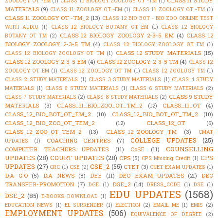
CLASS 11 STUDY
ZOOLOGY OT -EM
(1)
CLASS 11 BIOLOGY ZOOLOGY OT -TM
(1)
MATERIALS
(9)
CLASS 11 ZOOLOGY OT -EM
(1)
CLASS 11 ZOOLOGY OT -TM
(1)
CLASS 11 ZOOLOGY OT -TM_2
(13)
CLASS 12 BIO BOT - BIO ZOO ONLINE TEST
WITH AUDIO
(1)
CLASS 12 BIOLOGY BOTANY OT EM
(1)
CLASS 12 BIOLOGY
CLASS 12 BIOLOGY ZOOLOGY 2-3-5 EM
(4)
CLASS 12
BOTANY OT TM
(2)
BIOLOGY ZOOLOGY 2-3-5 TM
(4)
CLASS 12 BIOLOGY ZOOLOGY OT EM
(1)
CLASS 12 STUDY MATERIALS
(15)
CLASS 12 BIOLOGY ZOOLOGY OT TM
(1)
CLASS 12 ZOOLOGY 2-3-5 EM
(4)
CLASS 12 ZOOLOGY 2-3-5 TM
(4)
CLASS 12
ZOOLOGY OT EM
(1)
CLASS 12 ZOOLOGY OT TM
(1)
CLASS 12 ZOOLOGY TM
(1)
CLASS 2 STUDY MATERIALS
(1)
CLASS 3 STUDY MATERIALS
(1)
CLASS 4 STUDY
MATERIALS
(1)
CLASS 5 STUDY MATERIALS
(1)
CLASS 6 STUDY MATERIALS
(2)
CLASS 9 STUDY
CLASS 7 STUDY MATERIALS
(2)
CLASS 8 STUDY MATERIALS
(2)
MATERIALS
(3)
CLASS_11_BIO_ZOO_OT_TM_2
(12)
CLASS_11_OT
(4)
CLASS_12_BIO_BOT_OT_EM_2
(10)
CLASS_12_BIO_BOT_OT_TM_2
(10)
CLASS_12_BIO_ZOO_OT_TEM_2
(12)
CLASS_12_OT
(6)
CLASS_12_ZOO_OT_TEM_2
(13)
CLASS_12_ZOOLOGY_TM
(3)
CMAT
COLLEGE UPDATES
(25)
COACHING CENTRES
(7)
UPDATES
(1)
COUNSELLING
COMPUTER TEACHERS UPDATES
(11)
CoSE
(11)
UPDATES
(28)
COURT UPDATES
(28)
CPS
CPS
(5)
CPS Missing Credit
(1)
UPDATES
(27)
CSE_2
(55)
CTET
(3)
CRC
(1)
CSE
(2)
CUET EXAM UPDATES
(1)
D.A G.O
(5)
D.A NEWS
(8)
DEE
(11)
DEO EXAM UPDATES
(21)
DEO
TRANSFER-PROMOTION
(7)
DGE_2
(14)
DGE
(1)
DRESS_CODE
(1)
DSE
(1)
EDU UPDATES
(1568)
DSE_2
(85)
E-BOOKS DOWNLOAD
(1)
EDUCATION NEWS
(1)
EL SURRENDER
(1)
ELECTION
(2)
EMAIL ME
(1)
EMIS
(2)
EMPLOYMENT UPDATES
(506)
EQUIVALENCE OF DEGREE
(2)