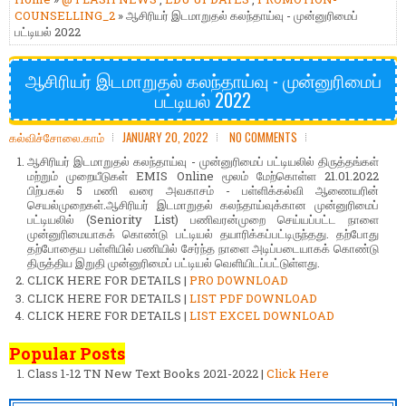
COUNSELLING_2
» ஆசிரியர் இடமாறுதல் கலந்தாய்வு - முன்னுரிமைப்
பட்டியல் 2022
ஆசிரியர் இடமாறுதல் கலந்தாய்வு - முன்னுரிமைப்
பட்டியல் 2022
கல்விச்சோலை.காம்
JANUARY 20, 2022
NO COMMENTS
ஆசிரியர் இடமாறுதல் கலந்தாய்வு - முன்னுரிமைப் பட்டியலில் திருத்தங்கள்
மற்றும் முறையீடுகள் EMIS Online மூலம் மேற்கொள்ள 21.01.2022
பிற்பகல் 5 மணி வரை அவகாசம் - பள்ளிக்கல்வி ஆணையரின்
செயல்முறைகள்.ஆசிரியர் இடமாறுதல் கலந்தாய்வுக்கான முன்னுரிமைப்
பட்டியலில் (Seniority List) பணிவரன்முறை செய்யப்பட்ட நாளை
முன்னுரிமையாகக் கொண்டு பட்டியல் தயாரிக்கப்பட்டிருந்தது. தற்போது
தற்போதைய பள்ளியில் பணியில் சேர்ந்த நாளை அடிப்படையாகக் கொண்டு
திருத்திய இறுதி முன்னுரிமைப் பட்டியல் வெளியிடப்பட்டுள்ளது.
CLICK HERE FOR DETAILS |
PRO DOWNLOAD
CLICK HERE FOR DETAILS |
LIST PDF DOWNLOAD
CLICK HERE FOR DETAILS |
LIST EXCEL DOWNLOAD
Popular Posts
Class 1-12 TN New Text Books 2021-2022 |
Click Here