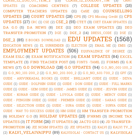
CLASS_12_ZOO_OT_TEM_2
(13)
CLASS_12_ZOOLOGY_TM
(3)
CMAT
COLLEGE UPDATES
(25)
COACHING CENTRES
(7)
UPDATES
(1)
COUNSELLING
COMPUTER TEACHERS UPDATES
(11)
CoSE
(11)
UPDATES
(28)
COURT UPDATES
(28)
CPS
CPS
(5)
CPS Missing Credit
(1)
UPDATES
(27)
CSE_2
(55)
CTET
(3)
CRC
(1)
CSE
(2)
CUET EXAM UPDATES
(1)
D.A G.O
(5)
D.A NEWS
(8)
DEE
(11)
DEO EXAM UPDATES
(21)
DEO
TRANSFER-PROMOTION
(7)
DGE_2
(14)
DGE
(1)
DRESS_CODE
(1)
DSE
(1)
EDU UPDATES
(1568)
DSE_2
(85)
E-BOOKS DOWNLOAD
(1)
EDUCATION NEWS
(1)
EL SURRENDER
(1)
ELECTION
(2)
EMAIL ME
(1)
EMIS
(2)
EMPLOYMENT UPDATES
(506)
EQUIVALENCE OF DEGREE
(2)
EXAM UPDATES
(84)
EXAM ESLC
(8)
EXAM NOTIFICATION
(16)
EXCEL
TEMPLATE
(3)
FIND TEACHER POST
(10)
FORMS
(5)
G.K
FONTS -TAMIL
(1)
G.O DOWNLOAD
(28)
G.O UPDATES
(94)
NEWS
(17)
G.O_NO_001-100_2
(1)
G.O_NO_101-200_2
(2)
G.O_NO_201-300_2
(1)
G.O_NO_601-700_2
(1)
GPF
(2)
GUIDE - ARIVUKKADAL BOOKS
(1)
GUIDE - BRILLIANT GUIDE
(1)
GUIDE - DEIVA
GUIDE
(1)
GUIDE - DOLPHIN GUIDE
(1)
GUIDE - DON GUIDE
(1)
GUIDE - FULL MARKS
GUIDE
(1)
GUIDE - GEM GUIDE
(1)
GUIDE - JAMES GUIDE
(1)
GUIDE - JESVIN GUIDE
(1)
GUIDE - KONAR GUIDE
(1)
GUIDE - LOYOLA GUIDE
(1)
GUIDE - MERCY GUIDE
(1)
GUIDE - PENGUIN GUIDE
(1)
GUIDE - PREMIER GUIDE
(1)
GUIDE - SARAS GUIDE
(1)
GUIDE - SELECTION GUIDE
(1)
GUIDE - SURA GUIDE
(1)
GUIDE - SURYA GUIDE
(1)
HM TRANSFER-PROMOTION
GUIDE - WAY TO SUCCESS GUIDE
(1)
HM GUIDE
(1)
HOLIDAY UPDATES
(23)
(6)
HOLIDAY G.O
(5)
IFHRMS
(3)
INCOME TAX
IT FORM
(26)
UPDATES
(3)
IT UPDATES
(4)
JACTO GEO
(4)
JD TRANSFER-
PROMOTION
(4)
JEE NCHM UPDATES
(1)
JEE UPDATES
(2)
KALVI
(1)
KALVI TV_2
KALVI_VELAIVAIPPU
(89)
KALVISOLAI
(2)
KALVISOLAI - CONTACT US
(1)