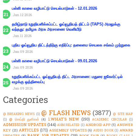
பள்ளி காலை வழிபாட்டு செயல்பாடுகள் - 12.01.2026
Jan 12 2026
தமிழ்நாடு உறுதியளிக்கப்பட்ட ஓய்வூதியத் திட்டம் (TAPS) அமலுக்கு
வந்தது: தமிழக அரசு அரசாணை வெளியீடு
Jan 11 2026
புதிய ஓய்வூதிய திட்டத்திற்கு எதிர்ப்பு: தலைமை செயலக சங்கம் முற்றுகை
Jan 09 2026
பள்ளி காலை வழிபாட்டு செயல்பாடுகள் - 09.01.2026
Jan 09 2026
உறுதியளிக்கப்பட்ட ஓய்வூதியத் திட்ட அரசாணை: மதுரை ஐகோர்ட்டில்
வழக்கு ஒத்திவைப்பு
Jan 09 2026
Categories
@ FLASH NEWS
(3877)
@ BREAKING NEWS
(1)
@ SITE MAP
1.WHAT'S NEW
(150)
@ செய்தி துளிகள்
(4)
(1)
ACADEMIC CIRCULAR
(1)
ADMISSION UPDATES
(144)
ANDROID APP
(5)
ANSWER
AHM RELATED
(1)
ARTICLES
(171)
KEY
(21)
ASSEMBLY UPDATES
(6)
AWARD
AUDIO BOOK
(1)
BANK JOB UPDATES
(29)
UPDATES
(8)
BOOK FAIR
(4)
BOOKS CLASS 1