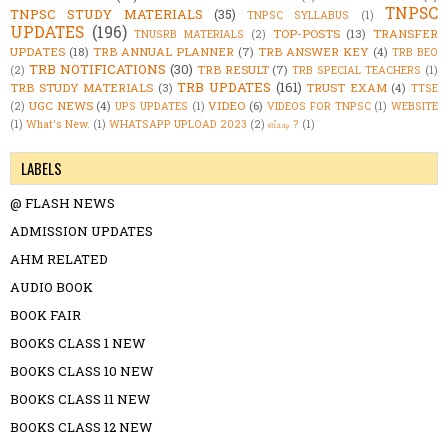
TNPSC
TNPSC STUDY MATERIALS
(35)
TNPSC SYLLABUS
(1)
UPDATES
(196)
TOP-POSTS
(13)
TRANSFER
TNUSRB MATERIALS
(2)
UPDATES
(18)
TRB ANNUAL PLANNER
(7)
TRB ANSWER KEY
(4)
TRB BEO
TRB NOTIFICATIONS
(30)
TRB RESULT
(7)
(2)
TRB SPECIAL TEACHERS
(1)
TRB UPDATES
(161)
TRB STUDY MATERIALS
(3)
TRUST EXAM
(4)
TTSE
UGC NEWS
(4)
VIDEO
(6)
(2)
UPS UPDATES
(1)
VIDEOS FOR TNPSC
(1)
WEBSITE
(1)
What's New.
(1)
WHATSAPP UPLOAD 2023
(2)
எப்படி ?
(1)
LABELS
@ FLASH NEWS
ADMISSION UPDATES
AHM RELATED
AUDIO BOOK
BOOK FAIR
BOOKS CLASS 1 NEW
BOOKS CLASS 10 NEW
BOOKS CLASS 11 NEW
BOOKS CLASS 12 NEW