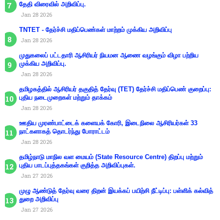
தேதி விரைவில் அறிவிப்பு.
Jan 28 2026
TNTET - தேர்ச்சி மதிப்பெண்கள் மாற்றம் முக்கிய அறிவிப்பு
Jan 28 2026
முதுகலைப் பட்டதாரி ஆசிரியர் நியமன ஆணை வழங்கும் விழா பற்றிய
முக்கிய அறிவிப்பு.
Jan 28 2026
தமிழகத்தில் ஆசிரியர் தகுதித் தேர்வு (TET) தேர்ச்சி மதிப்பெண் குறைப்பு:
புதிய நடைமுறைகள் மற்றும் தாக்கம்
Jan 28 2026
ஊதிய முரண்பாட்டைக் களையக் கோரி, இடைநிலை ஆசிரியர்கள் 33
நாட்களாகத் தொடர்ந்து போராட்டம்
Jan 28 2026
தமிழ்நாடு மாநில வள மையம் (State Resource Centre) திறப்பு மற்றும்
புதிய பாடப்புத்தகங்கள் குறித்த அறிவிப்புகள்.
Jan 27 2026
முழு ஆண்டுத் தேர்வு வரை திறன் இயக்கப் பயிற்சி நீட்டிப்பு: பள்ளிக் கல்வித்
துறை அறிவிப்பு
Jan 27 2026