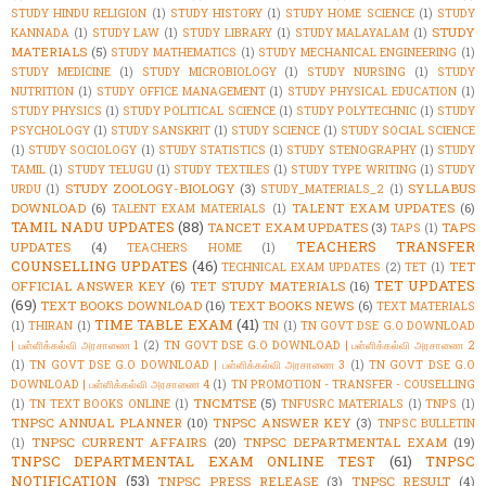
STUDY HINDU RELIGION
(1)
STUDY HISTORY
(1)
STUDY HOME SCIENCE
(1)
STUDY
STUDY
KANNADA
(1)
STUDY LAW
(1)
STUDY LIBRARY
(1)
STUDY MALAYALAM
(1)
MATERIALS
(5)
STUDY MATHEMATICS
(1)
STUDY MECHANICAL ENGINEERING
(1)
STUDY MEDICINE
(1)
STUDY MICROBIOLOGY
(1)
STUDY NURSING
(1)
STUDY
NUTRITION
(1)
STUDY OFFICE MANAGEMENT
(1)
STUDY PHYSICAL EDUCATION
(1)
STUDY PHYSICS
(1)
STUDY POLITICAL SCIENCE
(1)
STUDY POLYTECHNIC
(1)
STUDY
PSYCHOLOGY
(1)
STUDY SANSKRIT
(1)
STUDY SCIENCE
(1)
STUDY SOCIAL SCIENCE
(1)
STUDY SOCIOLOGY
(1)
STUDY STATISTICS
(1)
STUDY STENOGRAPHY
(1)
STUDY
TAMIL
(1)
STUDY TELUGU
(1)
STUDY TEXTILES
(1)
STUDY TYPE WRITING
(1)
STUDY
STUDY ZOOLOGY-BIOLOGY
(3)
SYLLABUS
URDU
(1)
STUDY_MATERIALS_2
(1)
DOWNLOAD
(6)
TALENT EXAM UPDATES
(6)
TALENT EXAM MATERIALS
(1)
TAMIL NADU UPDATES
(88)
TANCET EXAM UPDATES
(3)
TAPS
TAPS
(1)
TEACHERS TRANSFER
UPDATES
(4)
TEACHERS HOME
(1)
COUNSELLING UPDATES
(46)
TET
TECHNICAL EXAM UPDATES
(2)
TET
(1)
TET UPDATES
OFFICIAL ANSWER KEY
(6)
TET STUDY MATERIALS
(16)
(69)
TEXT BOOKS DOWNLOAD
(16)
TEXT BOOKS NEWS
(6)
TEXT MATERIALS
TIME TABLE EXAM
(41)
(1)
THIRAN
(1)
TN
(1)
TN GOVT DSE G.O DOWNLOAD
| பள்ளிக்கல்வி அரசாணை 1
(2)
TN GOVT DSE G.O DOWNLOAD | பள்ளிக்கல்வி அரசாணை 2
(1)
TN GOVT DSE G.O DOWNLOAD | பள்ளிக்கல்வி அரசாணை 3
(1)
TN GOVT DSE G.O
DOWNLOAD | பள்ளிக்கல்வி அரசாணை 4
(1)
TN PROMOTION - TRANSFER - COUSELLING
TNCMTSE
(5)
(1)
TN TEXT BOOKS ONLINE
(1)
TNFUSRC MATERIALS
(1)
TNPS
(1)
TNPSC ANNUAL PLANNER
(10)
TNPSC ANSWER KEY
(3)
TNPSC BULLETIN
TNPSC CURRENT AFFAIRS
(20)
TNPSC DEPARTMENTAL EXAM
(19)
(1)
TNPSC DEPARTMENTAL EXAM ONLINE TEST
(61)
TNPSC
NOTIFICATION
(53)
TNPSC PRESS RELEASE
(3)
TNPSC RESULT
(4)