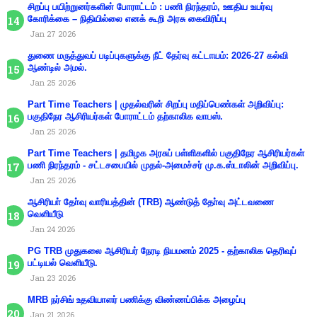
சிறப்பு பயிற்றுனர்களின் போராட்டம் : பணி நிரந்தரம், ஊதிய உயர்வு
கோரிக்கை – நிதியில்லை எனக் கூறி அரசு கைவிரிப்பு
Jan 27 2026
துணை மருத்துவப் படிப்புகளுக்கு நீட் தேர்வு கட்டாயம்: 2026-27 கல்வி
ஆண்டில் அமல்.
Jan 25 2026
Part Time Teachers | முதல்வரின் சிறப்பு மதிப்பெண்கள் அறிவிப்பு:
பகுதிநேர ஆசிரியர்கள் போராட்டம் தற்காலிக வாபஸ்.
Jan 25 2026
Part Time Teachers | தமிழக அரசுப் பள்ளிகளில் பகுதிநேர ஆசிரியர்கள்
பணி நிரந்தரம் - சட்டசபையில் முதல்-அமைச்சர் மு.க.ஸ்டாலின் அறிவிப்பு.
Jan 25 2026
ஆசிரியா் தோ்வு வாரியத்தின் (TRB) ஆண்டுத் தோ்வு அட்டவணை
வெளியீடு
Jan 24 2026
PG TRB முதுகலை ஆசிரியர் நேரடி நியமனம் 2025 - தற்காலிக தெரிவுப்
பட்டியல் வெளியீடு.
Jan 23 2026
MRB நர்சிங் உதவியாளர் பணிக்கு விண்ணப்பிக்க அழைப்பு
Jan 21 2026