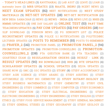
- TODAY'S HEAD LINES
(3)
KAVITHAIKAL
(1)
LAB ASST
(2)
LEAVE
(1)
LOAN
(1)
MRB UPDATES
(13)
NAATIL INDRU
(3)
maternity leave
(1)
NCERT NEWS
(2)
NEET EXAM UPDATES
(82)
NEET STUDY
NEET NOTIFICATIONS
(1)
NET-SET UPDATES
(28)
MATERIALS
(9)
NET-SET NOTIFICATION
(11)
NEWS - INDIA
(13)
NHIS
(3)
NEW INDIA SAMACHAR
(1)
NEWS
(1)
NEWS LIVE
(1)
ONLINE TEST
(53)
NMMS UPDATES
(3)
PART TIME
ONE DAY SALARY
(1)
PAY COM UPDATES
(32)
PAY ORDERS
(28)
TEACHERS UPDATES
(6)
PAY
POLICE
SLIP DOWNLOAD
(1)
PENSION NEWS
(2)
PG SENIORITY LIST
(1)
RECRUITMENT UPDATES
(9)
POLICE S.I NOTIFICATIONS
(2)
POLYTECHNIC
POSTS TO REMEMBER
(55)
LECTURER UPDATES
(2)
POSTS-TO-REMEMBER
PRAYER_2
(141)
PROMOTION PANEL_2
(94)
(1)
PROMOTION PANEL
(2)
PROMOTION-
PROMOTION UPDATES
(16)
PROMOTION-COUNSELLING
(1)
COUNSELLING_2
(138)
PTA QUESTION BANK
(1)
PTA TEACHERS
(2)
REGULARISATION ORDERS
(22)
RESULT - LINK
(5)
QUARTERLY EXAM
(1)
RESULT UPDATES
(90)
RH DOWNLOAD
(10)
RRB
(4)
RTE UPDATES
(4)
SCHOLARSHIP UPDATES
(6)
SCHOOL UPDATES
(13)
SELVA UPDATES
(1)
STORY
(8)
SHARE NOW
(1)
SMC
(2)
SSC UPDATES
(2)
STUDY ACCOUNTANCY
(1)
STUDY AGRI SCIENCE
(1)
STUDY ARABIC
(1)
STUDY AUDITING
(1)
STUDY
STUDY BOTANY-BIOLOGY
(3)
AUTOMOBILE
(1)
STUDY BIO CHEMISTRY
(1)
STUDY BUSINESS MATHEMATICS
(1)
STUDY CHEMISTRY
(1)
STUDY CIVIL
ENGINEERING
(1)
STUDY COMMERCE
(1)
STUDY COMPUTER
(2)
STUDY ECONOMICS
(1)
STUDY EDUCATION
(2)
STUDY ELECTRICAL ENGINEERING
(1)
STUDY
ELECTRONIC ENGINEERING
(1)
STUDY ENGINEERING
(2)
STUDY ENGLISH
(1)
STUDY
ETHICS
(1)
STUDY FOOD SERVICE MANAGEMENT
(1)
STUDY GENERAL MACHINIST
(1)
STUDY GENERAL STUDIES
(1)
STUDY GEOGRAPHY
(1)
STUDY GEOLOGY
(1)