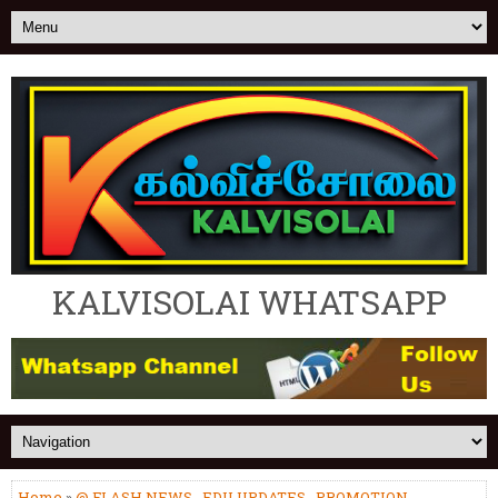
KALVISOLAI WHATSAPP
Home
»
@ FLASH NEWS
,
EDU UPDATES
,
PROMOTION-