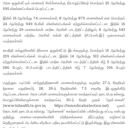
அரசு ஒதுக்கீட்டில் மாணவர் சேர்க்கைக்கு (பொதுப்பிரிவு) மொத்தம் 25 ஆயிரத்து
595 விண்ணப்பங்கள் பெறப்பட்டன.
இதில் 16 ஆயிரத்து 74 மாணவர்கள், 8 ஆயிரத்து 875 மாணவிகள் என மொத்தம்
24 ஆயிரத்து 949 பேரின் விண்ணப்பங்கள் ஏற்றுக்கொள்ளப்பட்டன. இதில் 16
ஆயிரத்து 29 மாணவர்கள் மாநில அரசின் பாடத்திட்டத்திலும், 8 ஆயிரத்து 543
மாணவர்கள் மத்திய அரசின் கல்வி திட்டத்தின் (சி.பி.எஸ்.இ.) மூலமாகவும்
படித்தவர்கள்.
சுயநிதி கல்லூரிகளில் நிர்வாக ஒதுக்கீட்டு இடங்களுக்கு மொத்தம் 15 ஆயிரத்து
259 விண்ணப்பங்கள் பெறப்பட்டன. இதில் 14 ஆயிரத்து 913 விண்ணப்பங்கள்
ஏற்றுக்கொள்ளப்பட்டன. இதில் மாநில அரசின் பாடத்திட்டத்தின் கீழ் 5 ஆயிரத்து
586 பேரும், சி.பி.எஸ்.இ. பாடத்திட்டத்தின் கீழ் 7 ஆயிரத்து 106 பேரும்
படித்தவர்கள்.
மருத்துவ படிப்பில் மாற்றுத்திறனாளி மாணவர்களுக்கு வருகிற 27-ந் தேதியும்
(நாளை மறுதினம்), 28, 29-ந் தேதிகளில் 7.5 சதவீத இடஒதுக்கீடு
அடிப்படையிலான அரசு பள்ளி மாணவர்களுக்கான கலந்தாய்வும் நடைபெற உள்ளது.
பொதுப்பிரிவினருக்கான கலந்தாய்வு 30-ந் தேதி முதல் ‘ஆன்-லைன்’
(www.tnhealth.tn.gov.in, https://tnmedicalselection.net) மூலம்
தொடங்கி நடைபெற உள்ளது. ‘ஆன்லைன்’ கலந்தாய்வில் பங்கேற்பது எப்படி என்பது
குறித்து மாணவ-மாணவிகளின் சந்தேகங்களை தீர்ப்பதற்கு வழிகாட்டு
நெறிமுறைகள் அடங்கிய வீடியோ பதிவு தயாரிக்கப்பட்டு இருக்கிறது. இது விரைவில்