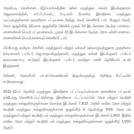
அதன்படி சென்னை கீழ்ப்பாக்கத்தில் உள்ள மருத்துவ கல்வி இயக்குனரக
அலுவலகத்தில், எம்.பி.பி.எஸ்., பி.டி.எஸ். போன்ற இளநிலை மருத்துவ
படிப்புகளுக்கான தரவரிசை பட்டியலை நேற்று அவர் வெளியிட்டார். மேலும் அவர்,
அரசு ஒதுக்கீடு, நிர்வாக ஒதுக்கீடு பிரிவில் முதல் 10 இடங்களை பிடித்த மாணவ-
மாணவிகள் பெயர் பட்டியலையும், முதல் 10 இடங்களை பிடித்த அரசு பள்ளி மாணவ-
மாணவிகள் பெயர்களையும் வெளியிட்டார்.
அப்போது தமிழக அரசின் மருத்துவம் மற்றும் மக்கள் நல்வாழ்வுத்துறை முதன்மை
செயலாளர் டாக்டர் ஜெ.ராதாகிருஷ்ணன், மருத்துவ கல்வி இயக்குனர் டாக்டர்
நாராயணபாபு, கூடுதல் இயக்குனர் டாக்டர் வசந்தா மணி ஆகியோர் உடன்
இருந்தனர்.
பின்னர், அமைச்சர் மா.சுப்பிரமணியன் நிருபர்களுக்கு அளித்த பேட்டியில்
கூறியதாவது:-
2021-22-ம் ஆண்டு மருத்துவ இளநிலை பட்டப்படிப்புக்கான தரவரிசை பட்டியல்
தற்போது வெளியிடப்பட்டுள்ளது. இளநிலை பட்டப்படிப்பில் அரசு மற்றும் சுயநிதி
மருத்துவ கல்லூரிகளுக்கான மொத்த இடங்கள் 7,825. அதில் மாநில அரசு மற்றும்
சுயநிதி மருத்துவ கல்லூரிகளுக்கான ஒதுக்கீடு 6 ஆயிரத்து 999. அரசு பல்
மருத்துவம் மற்றும் சுயநிதி பல் மருத்துவ கல்லூரிகளுக்கான இடங்கள் 1,960. இதில்
மாநில அரசு மற்றும் சுயநிதி பல் மருத்துவ கல்லூரிகளுக்கான ஒதுக்கீடு 1,930
ஆகும்.