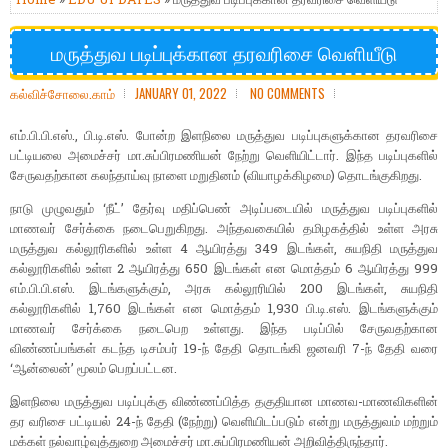
மருத்துவ படிப்புக்கான தரவரிசை வெளியீடு
கல்விச்சோலை.காம்
JANUARY 01, 2022
NO COMMENTS
எம்.பி.பி.எஸ்., பி.டி.எஸ். போன்ற இளநிலை மருத்துவ படிப்புகளுக்கான தரவரிசை
பட்டியலை அமைச்சர் மா.சுப்பிரமணியன் நேற்று வெளியிட்டார். இந்த படிப்புகளில்
சேருவதற்கான கலந்தாய்வு நாளை மறுதினம் (வியாழக்கிழமை) தொடங்குகிறது.
நாடு முழுவதும் ‘நீட்’ தேர்வு மதிப்பெண் அடிப்படையில் மருத்துவ படிப்புகளில்
மாணவர் சேர்க்கை நடைபெறுகிறது. அந்தவகையில் தமிழகத்தில் உள்ள அரசு
மருத்துவ கல்லூரிகளில் உள்ள 4 ஆயிரத்து 349 இடங்கள், சுயநிதி மருத்துவ
கல்லூரிகளில் உள்ள 2 ஆயிரத்து 650 இடங்கள் என மொத்தம் 6 ஆயிரத்து 999
எம்.பி.பி.எஸ். இடங்களுக்கும், அரசு கல்லூரியில் 200 இடங்கள், சுயநிதி
கல்லூரிகளில் 1,760 இடங்கள் என மொத்தம் 1,930 பி.டி.எஸ். இடங்களுக்கும்
மாணவர் சேர்க்கை நடைபெற உள்ளது. இந்த படிப்பில் சேருவதற்கான
விண்ணப்பங்கள் கடந்த டிசம்பர் 19-ந் தேதி தொடங்கி ஜனவரி 7-ந் தேதி வரை
‘ஆன்லைன்’ மூலம் பெறப்பட்டன.
இளநிலை மருத்துவ படிப்புக்கு விண்ணப்பித்த தகுதியான மாணவ-மாணவிகளின்
தர வரிசை பட்டியல் 24-ந் தேதி (நேற்று) வெளியிடப்படும் என்று மருத்துவம் மற்றும்
மக்கள் நல்வாழ்வுத்துறை அமைச்சர் மா.சுப்பிரமணியன் அறிவித்திருந்தார்.