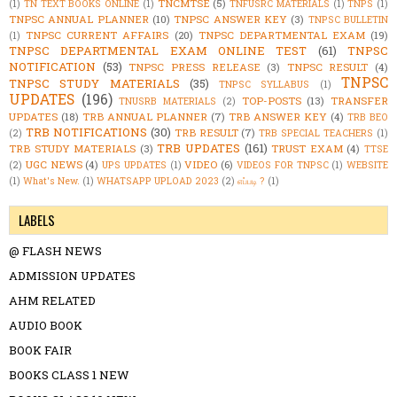
TNCMTSE
(5)
(1)
TN TEXT BOOKS ONLINE
(1)
TNFUSRC MATERIALS
(1)
TNPS
(1)
TNPSC ANNUAL PLANNER
(10)
TNPSC ANSWER KEY
(3)
TNPSC BULLETIN
TNPSC CURRENT AFFAIRS
(20)
TNPSC DEPARTMENTAL EXAM
(19)
(1)
TNPSC DEPARTMENTAL EXAM ONLINE TEST
(61)
TNPSC
NOTIFICATION
(53)
TNPSC PRESS RELEASE
(3)
TNPSC RESULT
(4)
TNPSC
TNPSC STUDY MATERIALS
(35)
TNPSC SYLLABUS
(1)
UPDATES
(196)
TOP-POSTS
(13)
TRANSFER
TNUSRB MATERIALS
(2)
UPDATES
(18)
TRB ANNUAL PLANNER
(7)
TRB ANSWER KEY
(4)
TRB BEO
TRB NOTIFICATIONS
(30)
TRB RESULT
(7)
(2)
TRB SPECIAL TEACHERS
(1)
TRB UPDATES
(161)
TRB STUDY MATERIALS
(3)
TRUST EXAM
(4)
TTSE
UGC NEWS
(4)
VIDEO
(6)
(2)
UPS UPDATES
(1)
VIDEOS FOR TNPSC
(1)
WEBSITE
(1)
What's New.
(1)
WHATSAPP UPLOAD 2023
(2)
எப்படி ?
(1)
LABELS
@ FLASH NEWS
ADMISSION UPDATES
AHM RELATED
AUDIO BOOK
BOOK FAIR
BOOKS CLASS 1 NEW