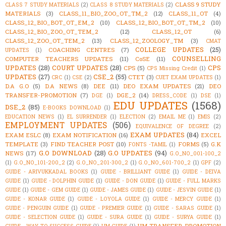
CLASS 9 STUDY
CLASS 7 STUDY MATERIALS
(2)
CLASS 8 STUDY MATERIALS
(2)
MATERIALS
(3)
CLASS_11_BIO_ZOO_OT_TM_2
(12)
CLASS_11_OT
(4)
CLASS_12_BIO_BOT_OT_EM_2
(10)
CLASS_12_BIO_BOT_OT_TM_2
(10)
CLASS_12_BIO_ZOO_OT_TEM_2
(12)
CLASS_12_OT
(6)
CLASS_12_ZOO_OT_TEM_2
(13)
CLASS_12_ZOOLOGY_TM
(3)
CMAT
COLLEGE UPDATES
(25)
COACHING CENTRES
(7)
UPDATES
(1)
COUNSELLING
COMPUTER TEACHERS UPDATES
(11)
CoSE
(11)
UPDATES
(28)
COURT UPDATES
(28)
CPS
CPS
(5)
CPS Missing Credit
(1)
UPDATES
(27)
CSE_2
(55)
CTET
(3)
CRC
(1)
CSE
(2)
CUET EXAM UPDATES
(1)
D.A G.O
(5)
D.A NEWS
(8)
DEE
(11)
DEO EXAM UPDATES
(21)
DEO
TRANSFER-PROMOTION
(7)
DGE_2
(14)
DGE
(1)
DRESS_CODE
(1)
DSE
(1)
EDU UPDATES
(1568)
DSE_2
(85)
E-BOOKS DOWNLOAD
(1)
EDUCATION NEWS
(1)
EL SURRENDER
(1)
ELECTION
(2)
EMAIL ME
(1)
EMIS
(2)
EMPLOYMENT UPDATES
(506)
EQUIVALENCE OF DEGREE
(2)
EXAM UPDATES
(84)
EXAM ESLC
(8)
EXAM NOTIFICATION
(16)
EXCEL
TEMPLATE
(3)
FIND TEACHER POST
(10)
FORMS
(5)
G.K
FONTS -TAMIL
(1)
G.O DOWNLOAD
(28)
G.O UPDATES
(94)
NEWS
(17)
G.O_NO_001-100_2
(1)
G.O_NO_101-200_2
(2)
G.O_NO_201-300_2
(1)
G.O_NO_601-700_2
(1)
GPF
(2)
GUIDE - ARIVUKKADAL BOOKS
(1)
GUIDE - BRILLIANT GUIDE
(1)
GUIDE - DEIVA
GUIDE
(1)
GUIDE - DOLPHIN GUIDE
(1)
GUIDE - DON GUIDE
(1)
GUIDE - FULL MARKS
GUIDE
(1)
GUIDE - GEM GUIDE
(1)
GUIDE - JAMES GUIDE
(1)
GUIDE - JESVIN GUIDE
(1)
GUIDE - KONAR GUIDE
(1)
GUIDE - LOYOLA GUIDE
(1)
GUIDE - MERCY GUIDE
(1)
GUIDE - PENGUIN GUIDE
(1)
GUIDE - PREMIER GUIDE
(1)
GUIDE - SARAS GUIDE
(1)
GUIDE - SELECTION GUIDE
(1)
GUIDE - SURA GUIDE
(1)
GUIDE - SURYA GUIDE
(1)
HM TRANSFER-PROMOTION
GUIDE - WAY TO SUCCESS GUIDE
(1)
HM GUIDE
(1)