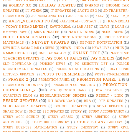
HOLIDAY UPDATES
(23)
(6)
HOLIDAY G.O
(5)
IFHRMS
(3)
INCOME TAX
IT FORM
(26)
UPDATES
(3)
IT UPDATES
(4)
JACTO GEO
(4)
JD TRANSFER-
PROMOTION
(4)
JEE NCHM UPDATES
(1)
JEE UPDATES
(2)
KALVI
(1)
KALVI TV_2
KALVI_VELAIVAIPPU
(89)
KALVISOLAI
(2)
KALVISOLAI - CONTACT US
(1)
- TODAY'S HEAD LINES
(3)
KAVITHAIKAL
(1)
LAB ASST
(2)
LEAVE
(1)
LOAN
(1)
MRB UPDATES
(13)
NAATIL INDRU
(3)
maternity leave
(1)
NCERT NEWS
(2)
NEET EXAM UPDATES
(82)
NEET STUDY
NEET NOTIFICATIONS
(1)
NET-SET UPDATES
(28)
MATERIALS
(9)
NET-SET NOTIFICATION
(11)
NEWS - INDIA
(13)
NHIS
(3)
NEW INDIA SAMACHAR
(1)
NEWS
(1)
NEWS LIVE
(1)
ONLINE TEST
(53)
NMMS UPDATES
(3)
PART TIME
ONE DAY SALARY
(1)
PAY COM UPDATES
(32)
PAY ORDERS
(28)
TEACHERS UPDATES
(6)
PAY
POLICE
SLIP DOWNLOAD
(1)
PENSION NEWS
(2)
PG SENIORITY LIST
(1)
RECRUITMENT UPDATES
(9)
POLICE S.I NOTIFICATIONS
(2)
POLYTECHNIC
POSTS TO REMEMBER
(55)
LECTURER UPDATES
(2)
POSTS-TO-REMEMBER
PRAYER_2
(141)
PROMOTION PANEL_2
(94)
(1)
PROMOTION PANEL
(2)
PROMOTION-
PROMOTION UPDATES
(16)
PROMOTION-COUNSELLING
(1)
COUNSELLING_2
(138)
PTA QUESTION BANK
(1)
PTA TEACHERS
(2)
REGULARISATION ORDERS
(22)
RESULT - LINK
(5)
QUARTERLY EXAM
(1)
RESULT UPDATES
(90)
RH DOWNLOAD
(10)
RRB
(4)
RTE UPDATES
(4)
SCHOLARSHIP UPDATES
(6)
SCHOOL UPDATES
(13)
SELVA UPDATES
(1)
STORY
(8)
SHARE NOW
(1)
SMC
(2)
SSC UPDATES
(2)
STUDY ACCOUNTANCY
(1)
STUDY AGRI SCIENCE
(1)
STUDY ARABIC
(1)
STUDY AUDITING
(1)
STUDY
STUDY BOTANY-BIOLOGY
(3)
AUTOMOBILE
(1)
STUDY BIO CHEMISTRY
(1)
STUDY BUSINESS MATHEMATICS
(1)
STUDY CHEMISTRY
(1)
STUDY CIVIL