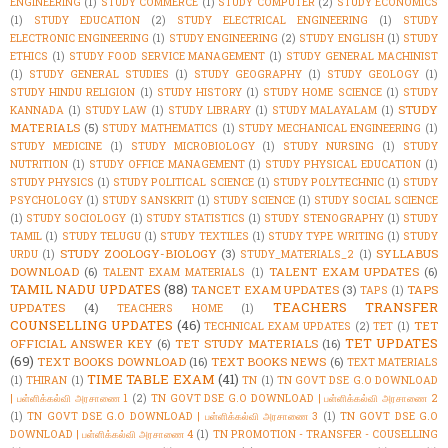
ENGINEERING
(1)
STUDY COMMERCE
(1)
STUDY COMPUTER
(2)
STUDY ECONOMICS
(1)
STUDY EDUCATION
(2)
STUDY ELECTRICAL ENGINEERING
(1)
STUDY
ELECTRONIC ENGINEERING
(1)
STUDY ENGINEERING
(2)
STUDY ENGLISH
(1)
STUDY
ETHICS
(1)
STUDY FOOD SERVICE MANAGEMENT
(1)
STUDY GENERAL MACHINIST
(1)
STUDY GENERAL STUDIES
(1)
STUDY GEOGRAPHY
(1)
STUDY GEOLOGY
(1)
STUDY HINDU RELIGION
(1)
STUDY HISTORY
(1)
STUDY HOME SCIENCE
(1)
STUDY
STUDY
KANNADA
(1)
STUDY LAW
(1)
STUDY LIBRARY
(1)
STUDY MALAYALAM
(1)
MATERIALS
(5)
STUDY MATHEMATICS
(1)
STUDY MECHANICAL ENGINEERING
(1)
STUDY MEDICINE
(1)
STUDY MICROBIOLOGY
(1)
STUDY NURSING
(1)
STUDY
NUTRITION
(1)
STUDY OFFICE MANAGEMENT
(1)
STUDY PHYSICAL EDUCATION
(1)
STUDY PHYSICS
(1)
STUDY POLITICAL SCIENCE
(1)
STUDY POLYTECHNIC
(1)
STUDY
PSYCHOLOGY
(1)
STUDY SANSKRIT
(1)
STUDY SCIENCE
(1)
STUDY SOCIAL SCIENCE
(1)
STUDY SOCIOLOGY
(1)
STUDY STATISTICS
(1)
STUDY STENOGRAPHY
(1)
STUDY
TAMIL
(1)
STUDY TELUGU
(1)
STUDY TEXTILES
(1)
STUDY TYPE WRITING
(1)
STUDY
STUDY ZOOLOGY-BIOLOGY
(3)
SYLLABUS
URDU
(1)
STUDY_MATERIALS_2
(1)
DOWNLOAD
(6)
TALENT EXAM UPDATES
(6)
TALENT EXAM MATERIALS
(1)
TAMIL NADU UPDATES
(88)
TANCET EXAM UPDATES
(3)
TAPS
TAPS
(1)
TEACHERS TRANSFER
UPDATES
(4)
TEACHERS HOME
(1)
COUNSELLING UPDATES
(46)
TET
TECHNICAL EXAM UPDATES
(2)
TET
(1)
TET UPDATES
OFFICIAL ANSWER KEY
(6)
TET STUDY MATERIALS
(16)
(69)
TEXT BOOKS DOWNLOAD
(16)
TEXT BOOKS NEWS
(6)
TEXT MATERIALS
TIME TABLE EXAM
(41)
(1)
THIRAN
(1)
TN
(1)
TN GOVT DSE G.O DOWNLOAD
| பள்ளிக்கல்வி அரசாணை 1
(2)
TN GOVT DSE G.O DOWNLOAD | பள்ளிக்கல்வி அரசாணை 2
(1)
TN GOVT DSE G.O DOWNLOAD | பள்ளிக்கல்வி அரசாணை 3
(1)
TN GOVT DSE G.O
DOWNLOAD | பள்ளிக்கல்வி அரசாணை 4
(1)
TN PROMOTION - TRANSFER - COUSELLING