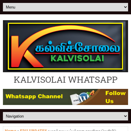
KALVISOLAI WHATSAPP
Home
»
EDU UPDATES
» மருத்துவ படிப்புக்கான தரவரிசை வெளியீடு