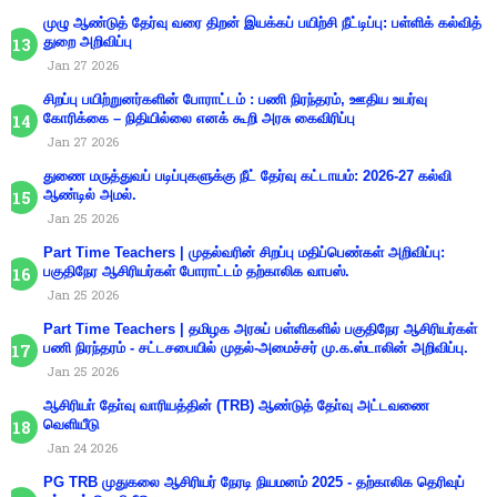
முழு ஆண்டுத் தேர்வு வரை திறன் இயக்கப் பயிற்சி நீட்டிப்பு: பள்ளிக் கல்வித்
துறை அறிவிப்பு
Jan 27 2026
சிறப்பு பயிற்றுனர்களின் போராட்டம் : பணி நிரந்தரம், ஊதிய உயர்வு
கோரிக்கை – நிதியில்லை எனக் கூறி அரசு கைவிரிப்பு
Jan 27 2026
துணை மருத்துவப் படிப்புகளுக்கு நீட் தேர்வு கட்டாயம்: 2026-27 கல்வி
ஆண்டில் அமல்.
Jan 25 2026
Part Time Teachers | முதல்வரின் சிறப்பு மதிப்பெண்கள் அறிவிப்பு:
பகுதிநேர ஆசிரியர்கள் போராட்டம் தற்காலிக வாபஸ்.
Jan 25 2026
Part Time Teachers | தமிழக அரசுப் பள்ளிகளில் பகுதிநேர ஆசிரியர்கள்
பணி நிரந்தரம் - சட்டசபையில் முதல்-அமைச்சர் மு.க.ஸ்டாலின் அறிவிப்பு.
Jan 25 2026
ஆசிரியா் தோ்வு வாரியத்தின் (TRB) ஆண்டுத் தோ்வு அட்டவணை
வெளியீடு
Jan 24 2026
PG TRB முதுகலை ஆசிரியர் நேரடி நியமனம் 2025 - தற்காலிக தெரிவுப்