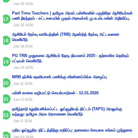
Jan 25 2026
Part Time Teachers | தமிழக அரசுப் பள்ளிகளில் பகுதிநேர ஆசிரியர்கள்
பணி நிரந்தரம் - சட்டசபையில் முதல்-அமைச்சர் மு.க.ஸ்டாலின் அறிவிப்பு.
Jan 25 2026
ஆசிரியா் தோ்வு வாரியத்தின் (TRB) ஆண்டுத் தோ்வு அட்டவணை
வெளியீடு
Jan 24 2026
PG TRB முதுகலை ஆசிரியர் நேரடி நியமனம் 2025 - தற்காலிக தெரிவுப்
பட்டியல் வெளியீடு.
Jan 23 2026
MRB நர்சிங் உதவியாளர் பணிக்கு விண்ணப்பிக்க அழைப்பு
Jan 21 2026
பள்ளி காலை வழிபாட்டு செயல்பாடுகள் - 12.01.2026
Jan 12 2026
தமிழ்நாடு உறுதியளிக்கப்பட்ட ஓய்வூதியத் திட்டம் (TAPS) அமலுக்கு
வந்தது: தமிழக அரசு அரசாணை வெளியீடு
Jan 11 2026
புதிய ஓய்வூதிய திட்டத்திற்கு எதிர்ப்பு: தலைமை செயலக சங்கம் முற்றுகை
Jan 09 2026