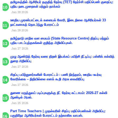
தமிழகத்தில் ஆசிரியர் தகுதித் தேர்வு (TET) தேர்ச்சி மதிப்பெண் குறைப்பு:
புதிய நடைமுறைகள் மற்றும் தாக்கம்
Jan 28 2026
ஊதிய முரண்பாட்டைக் களையக் கோரி, இடைநிலை ஆசிரியர்கள் 33
நாட்களாகத் தொடர்ந்து போராட்டம்
Jan 28 2026
தமிழ்நாடு மாநில வள மையம் (State Resource Centre) திறப்பு மற்றும்
புதிய பாடப்புத்தகங்கள் குறித்த அறிவிப்புகள்.
Jan 27 2026
முழு ஆண்டுத் தேர்வு வரை திறன் இயக்கப் பயிற்சி நீட்டிப்பு: பள்ளிக் கல்வித்
துறை அறிவிப்பு
Jan 27 2026
சிறப்பு பயிற்றுனர்களின் போராட்டம் : பணி நிரந்தரம், ஊதிய உயர்வு
கோரிக்கை – நிதியில்லை எனக் கூறி அரசு கைவிரிப்பு
Jan 27 2026
துணை மருத்துவப் படிப்புகளுக்கு நீட் தேர்வு கட்டாயம்: 2026-27 கல்வி
ஆண்டில் அமல்.
Jan 25 2026
Part Time Teachers | முதல்வரின் சிறப்பு மதிப்பெண்கள் அறிவிப்பு:
பகுதிநேர ஆசிரியர்கள் போராட்டம் தற்காலிக வாபஸ்.