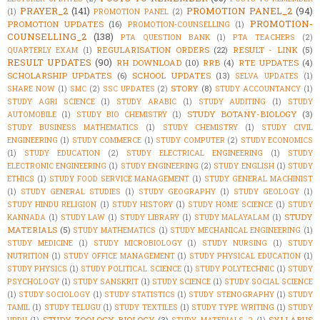
PRAYER_2
(141)
PROMOTION PANEL_2
(94)
(1)
PROMOTION PANEL
(2)
PROMOTION-
PROMOTION UPDATES
(16)
PROMOTION-COUNSELLING
(1)
COUNSELLING_2
(138)
PTA QUESTION BANK
(1)
PTA TEACHERS
(2)
REGULARISATION ORDERS
(22)
RESULT - LINK
(5)
QUARTERLY EXAM
(1)
RESULT UPDATES
(90)
RH DOWNLOAD
(10)
RRB
(4)
RTE UPDATES
(4)
SCHOLARSHIP UPDATES
(6)
SCHOOL UPDATES
(13)
SELVA UPDATES
(1)
STORY
(8)
SHARE NOW
(1)
SMC
(2)
SSC UPDATES
(2)
STUDY ACCOUNTANCY
(1)
STUDY AGRI SCIENCE
(1)
STUDY ARABIC
(1)
STUDY AUDITING
(1)
STUDY
STUDY BOTANY-BIOLOGY
(3)
AUTOMOBILE
(1)
STUDY BIO CHEMISTRY
(1)
STUDY BUSINESS MATHEMATICS
(1)
STUDY CHEMISTRY
(1)
STUDY CIVIL
ENGINEERING
(1)
STUDY COMMERCE
(1)
STUDY COMPUTER
(2)
STUDY ECONOMICS
(1)
STUDY EDUCATION
(2)
STUDY ELECTRICAL ENGINEERING
(1)
STUDY
ELECTRONIC ENGINEERING
(1)
STUDY ENGINEERING
(2)
STUDY ENGLISH
(1)
STUDY
ETHICS
(1)
STUDY FOOD SERVICE MANAGEMENT
(1)
STUDY GENERAL MACHINIST
(1)
STUDY GENERAL STUDIES
(1)
STUDY GEOGRAPHY
(1)
STUDY GEOLOGY
(1)
STUDY HINDU RELIGION
(1)
STUDY HISTORY
(1)
STUDY HOME SCIENCE
(1)
STUDY
STUDY
KANNADA
(1)
STUDY LAW
(1)
STUDY LIBRARY
(1)
STUDY MALAYALAM
(1)
MATERIALS
(5)
STUDY MATHEMATICS
(1)
STUDY MECHANICAL ENGINEERING
(1)
STUDY MEDICINE
(1)
STUDY MICROBIOLOGY
(1)
STUDY NURSING
(1)
STUDY
NUTRITION
(1)
STUDY OFFICE MANAGEMENT
(1)
STUDY PHYSICAL EDUCATION
(1)
STUDY PHYSICS
(1)
STUDY POLITICAL SCIENCE
(1)
STUDY POLYTECHNIC
(1)
STUDY
PSYCHOLOGY
(1)
STUDY SANSKRIT
(1)
STUDY SCIENCE
(1)
STUDY SOCIAL SCIENCE
(1)
STUDY SOCIOLOGY
(1)
STUDY STATISTICS
(1)
STUDY STENOGRAPHY
(1)
STUDY
TAMIL
(1)
STUDY TELUGU
(1)
STUDY TEXTILES
(1)
STUDY TYPE WRITING
(1)
STUDY
STUDY ZOOLOGY-BIOLOGY
(3)
SYLLABUS