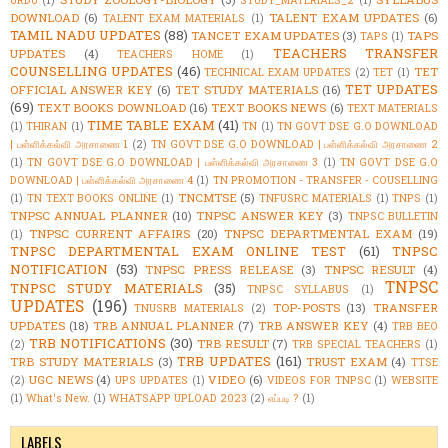
URDU
(1)
STUDY_MATERIALS_2
(1)
DOWNLOAD
(6)
TALENT EXAM UPDATES
(6)
TALENT EXAM MATERIALS
(1)
TAMIL NADU UPDATES
(88)
TANCET EXAM UPDATES
(3)
TAPS
TAPS
(1)
TEACHERS TRANSFER
UPDATES
(4)
TEACHERS HOME
(1)
COUNSELLING UPDATES
(46)
TET
TECHNICAL EXAM UPDATES
(2)
TET
(1)
TET UPDATES
OFFICIAL ANSWER KEY
(6)
TET STUDY MATERIALS
(16)
(69)
TEXT BOOKS DOWNLOAD
(16)
TEXT BOOKS NEWS
(6)
TEXT MATERIALS
TIME TABLE EXAM
(41)
(1)
THIRAN
(1)
TN
(1)
TN GOVT DSE G.O DOWNLOAD
| பள்ளிக்கல்வி அரசாணை 1
(2)
TN GOVT DSE G.O DOWNLOAD | பள்ளிக்கல்வி அரசாணை 2
(1)
TN GOVT DSE G.O DOWNLOAD | பள்ளிக்கல்வி அரசாணை 3
(1)
TN GOVT DSE G.O
DOWNLOAD | பள்ளிக்கல்வி அரசாணை 4
(1)
TN PROMOTION - TRANSFER - COUSELLING
TNCMTSE
(5)
(1)
TN TEXT BOOKS ONLINE
(1)
TNFUSRC MATERIALS
(1)
TNPS
(1)
TNPSC ANNUAL PLANNER
(10)
TNPSC ANSWER KEY
(3)
TNPSC BULLETIN
TNPSC CURRENT AFFAIRS
(20)
TNPSC DEPARTMENTAL EXAM
(19)
(1)
TNPSC DEPARTMENTAL EXAM ONLINE TEST
(61)
TNPSC
NOTIFICATION
(53)
TNPSC PRESS RELEASE
(3)
TNPSC RESULT
(4)
TNPSC
TNPSC STUDY MATERIALS
(35)
TNPSC SYLLABUS
(1)
UPDATES
(196)
TOP-POSTS
(13)
TRANSFER
TNUSRB MATERIALS
(2)
UPDATES
(18)
TRB ANNUAL PLANNER
(7)
TRB ANSWER KEY
(4)
TRB BEO
TRB NOTIFICATIONS
(30)
TRB RESULT
(7)
(2)
TRB SPECIAL TEACHERS
(1)
TRB UPDATES
(161)
TRB STUDY MATERIALS
(3)
TRUST EXAM
(4)
TTSE
UGC NEWS
(4)
VIDEO
(6)
(2)
UPS UPDATES
(1)
VIDEOS FOR TNPSC
(1)
WEBSITE
(1)
What's New.
(1)
WHATSAPP UPLOAD 2023
(2)
எப்படி ?
(1)
LABELS