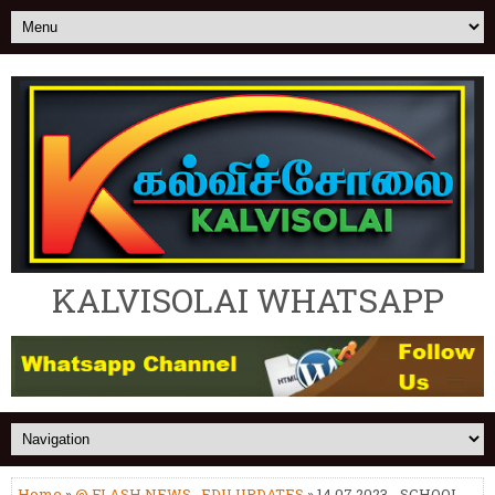
KALVISOLAI WHATSAPP
Home
»
@ FLASH NEWS
,
EDU UPDATES
» 14.07.2023 - SCHOOL