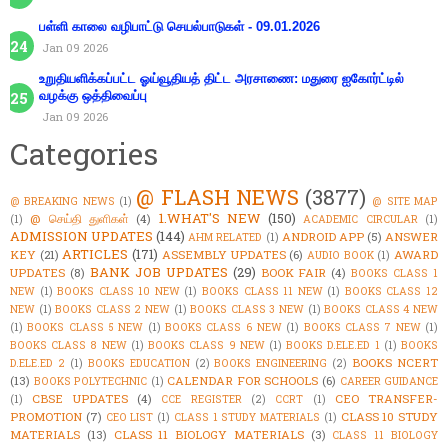
பள்ளி காலை வழிபாட்டு செயல்பாடுகள் - 09.01.2026
Jan 09 2026
உறுதியளிக்கப்பட்ட ஓய்வூதியத் திட்ட அரசாணை: மதுரை ஐகோர்ட்டில்
வழக்கு ஒத்திவைப்பு
Jan 09 2026
Categories
@ FLASH NEWS
(3877)
@ BREAKING NEWS
(1)
@ SITE MAP
1.WHAT'S NEW
(150)
@ செய்தி துளிகள்
(4)
(1)
ACADEMIC CIRCULAR
(1)
ADMISSION UPDATES
(144)
ANDROID APP
(5)
ANSWER
AHM RELATED
(1)
ARTICLES
(171)
KEY
(21)
ASSEMBLY UPDATES
(6)
AWARD
AUDIO BOOK
(1)
BANK JOB UPDATES
(29)
UPDATES
(8)
BOOK FAIR
(4)
BOOKS CLASS 1
NEW
(1)
BOOKS CLASS 10 NEW
(1)
BOOKS CLASS 11 NEW
(1)
BOOKS CLASS 12
NEW
(1)
BOOKS CLASS 2 NEW
(1)
BOOKS CLASS 3 NEW
(1)
BOOKS CLASS 4 NEW
(1)
BOOKS CLASS 5 NEW
(1)
BOOKS CLASS 6 NEW
(1)
BOOKS CLASS 7 NEW
(1)
BOOKS CLASS 8 NEW
(1)
BOOKS CLASS 9 NEW
(1)
BOOKS D.ELE.ED 1
(1)
BOOKS
BOOKS NCERT
D.ELE.ED 2
(1)
BOOKS EDUCATION
(2)
BOOKS ENGINEERING
(2)
(13)
CALENDAR FOR SCHOOLS
(6)
BOOKS POLYTECHNIC
(1)
CAREER GUIDANCE
CBSE UPDATES
(4)
CEO TRANSFER-
(1)
CCE REGISTER
(2)
CCRT
(1)
PROMOTION
(7)
CLASS 10 STUDY
CEO LIST
(1)
CLASS 1 STUDY MATERIALS
(1)
MATERIALS
(13)
CLASS 11 BIOLOGY MATERIALS
(3)
CLASS 11 BIOLOGY