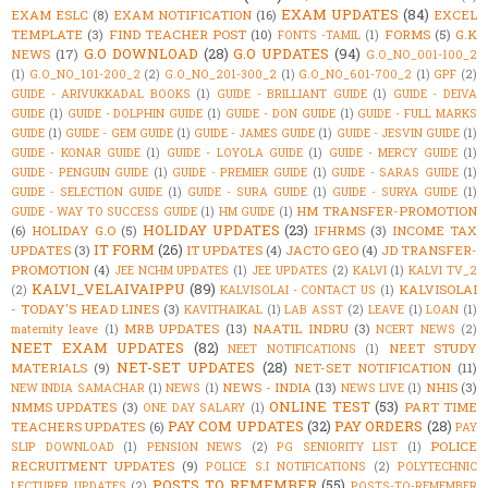
EXAM UPDATES
(84)
EXAM ESLC
(8)
EXAM NOTIFICATION
(16)
EXCEL
TEMPLATE
(3)
FIND TEACHER POST
(10)
FORMS
(5)
G.K
FONTS -TAMIL
(1)
G.O DOWNLOAD
(28)
G.O UPDATES
(94)
NEWS
(17)
G.O_NO_001-100_2
(1)
G.O_NO_101-200_2
(2)
G.O_NO_201-300_2
(1)
G.O_NO_601-700_2
(1)
GPF
(2)
GUIDE - ARIVUKKADAL BOOKS
(1)
GUIDE - BRILLIANT GUIDE
(1)
GUIDE - DEIVA
GUIDE
(1)
GUIDE - DOLPHIN GUIDE
(1)
GUIDE - DON GUIDE
(1)
GUIDE - FULL MARKS
GUIDE
(1)
GUIDE - GEM GUIDE
(1)
GUIDE - JAMES GUIDE
(1)
GUIDE - JESVIN GUIDE
(1)
GUIDE - KONAR GUIDE
(1)
GUIDE - LOYOLA GUIDE
(1)
GUIDE - MERCY GUIDE
(1)
GUIDE - PENGUIN GUIDE
(1)
GUIDE - PREMIER GUIDE
(1)
GUIDE - SARAS GUIDE
(1)
GUIDE - SELECTION GUIDE
(1)
GUIDE - SURA GUIDE
(1)
GUIDE - SURYA GUIDE
(1)
HM TRANSFER-PROMOTION
GUIDE - WAY TO SUCCESS GUIDE
(1)
HM GUIDE
(1)
HOLIDAY UPDATES
(23)
(6)
HOLIDAY G.O
(5)
IFHRMS
(3)
INCOME TAX
IT FORM
(26)
UPDATES
(3)
IT UPDATES
(4)
JACTO GEO
(4)
JD TRANSFER-
PROMOTION
(4)
JEE NCHM UPDATES
(1)
JEE UPDATES
(2)
KALVI
(1)
KALVI TV_2
KALVI_VELAIVAIPPU
(89)
KALVISOLAI
(2)
KALVISOLAI - CONTACT US
(1)
- TODAY'S HEAD LINES
(3)
KAVITHAIKAL
(1)
LAB ASST
(2)
LEAVE
(1)
LOAN
(1)
MRB UPDATES
(13)
NAATIL INDRU
(3)
maternity leave
(1)
NCERT NEWS
(2)
NEET EXAM UPDATES
(82)
NEET STUDY
NEET NOTIFICATIONS
(1)
NET-SET UPDATES
(28)
MATERIALS
(9)
NET-SET NOTIFICATION
(11)
NEWS - INDIA
(13)
NHIS
(3)
NEW INDIA SAMACHAR
(1)
NEWS
(1)
NEWS LIVE
(1)
ONLINE TEST
(53)
NMMS UPDATES
(3)
PART TIME
ONE DAY SALARY
(1)
PAY COM UPDATES
(32)
PAY ORDERS
(28)
TEACHERS UPDATES
(6)
PAY
POLICE
SLIP DOWNLOAD
(1)
PENSION NEWS
(2)
PG SENIORITY LIST
(1)
RECRUITMENT UPDATES
(9)
POLICE S.I NOTIFICATIONS
(2)
POLYTECHNIC
POSTS TO REMEMBER
(55)
LECTURER UPDATES
(2)
POSTS-TO-REMEMBER