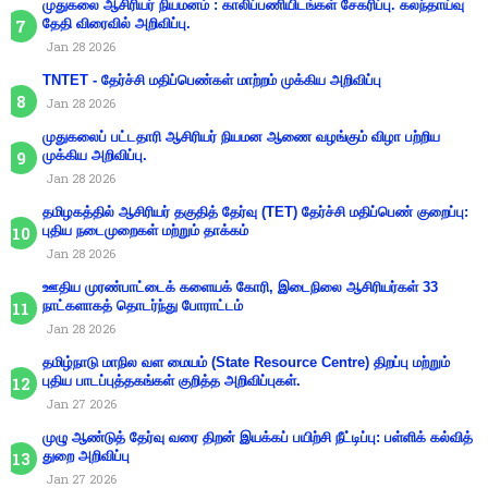
முதுகலை ஆசிரியர் நியமனம் : காலிப்பணியிடங்கள் சேகரிப்பு. கலந்தாய்வு
தேதி விரைவில் அறிவிப்பு.
Jan 28 2026
TNTET - தேர்ச்சி மதிப்பெண்கள் மாற்றம் முக்கிய அறிவிப்பு
Jan 28 2026
முதுகலைப் பட்டதாரி ஆசிரியர் நியமன ஆணை வழங்கும் விழா பற்றிய
முக்கிய அறிவிப்பு.
Jan 28 2026
தமிழகத்தில் ஆசிரியர் தகுதித் தேர்வு (TET) தேர்ச்சி மதிப்பெண் குறைப்பு:
புதிய நடைமுறைகள் மற்றும் தாக்கம்
Jan 28 2026
ஊதிய முரண்பாட்டைக் களையக் கோரி, இடைநிலை ஆசிரியர்கள் 33
நாட்களாகத் தொடர்ந்து போராட்டம்
Jan 28 2026
தமிழ்நாடு மாநில வள மையம் (State Resource Centre) திறப்பு மற்றும்
புதிய பாடப்புத்தகங்கள் குறித்த அறிவிப்புகள்.
Jan 27 2026
முழு ஆண்டுத் தேர்வு வரை திறன் இயக்கப் பயிற்சி நீட்டிப்பு: பள்ளிக் கல்வித்
துறை அறிவிப்பு
Jan 27 2026