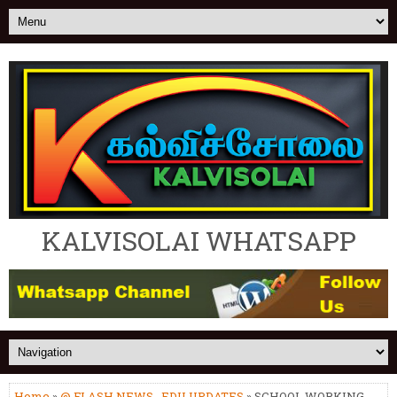
KALVISOLAI WHATSAPP
Home
»
@ FLASH NEWS
,
EDU UPDATES
» SCHOOL WORKING