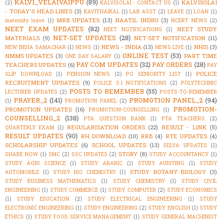
KALVI_VELAIVAIPPU
(89)
KALVISOLAI
(2)
KALVISOLAI - CONTACT US
(1)
- TODAY'S HEAD LINES
(3)
KAVITHAIKAL
(1)
LAB ASST
(2)
LEAVE
(1)
LOAN
(1)
MRB UPDATES
(13)
NAATIL INDRU
(3)
maternity leave
(1)
NCERT NEWS
(2)
NEET EXAM UPDATES
(82)
NEET STUDY
NEET NOTIFICATIONS
(1)
NET-SET UPDATES
(28)
MATERIALS
(9)
NET-SET NOTIFICATION
(11)
NEWS - INDIA
(13)
NHIS
(3)
NEW INDIA SAMACHAR
(1)
NEWS
(1)
NEWS LIVE
(1)
ONLINE TEST
(53)
NMMS UPDATES
(3)
PART TIME
ONE DAY SALARY
(1)
PAY COM UPDATES
(32)
PAY ORDERS
(28)
TEACHERS UPDATES
(6)
PAY
POLICE
SLIP DOWNLOAD
(1)
PENSION NEWS
(2)
PG SENIORITY LIST
(1)
RECRUITMENT UPDATES
(9)
POLICE S.I NOTIFICATIONS
(2)
POLYTECHNIC
POSTS TO REMEMBER
(55)
LECTURER UPDATES
(2)
POSTS-TO-REMEMBER
PRAYER_2
(141)
PROMOTION PANEL_2
(94)
(1)
PROMOTION PANEL
(2)
PROMOTION-
PROMOTION UPDATES
(16)
PROMOTION-COUNSELLING
(1)
COUNSELLING_2
(138)
PTA QUESTION BANK
(1)
PTA TEACHERS
(2)
REGULARISATION ORDERS
(22)
RESULT - LINK
(5)
QUARTERLY EXAM
(1)
RESULT UPDATES
(90)
RH DOWNLOAD
(10)
RRB
(4)
RTE UPDATES
(4)
SCHOLARSHIP UPDATES
(6)
SCHOOL UPDATES
(13)
SELVA UPDATES
(1)
STORY
(8)
SHARE NOW
(1)
SMC
(2)
SSC UPDATES
(2)
STUDY ACCOUNTANCY
(1)
STUDY AGRI SCIENCE
(1)
STUDY ARABIC
(1)
STUDY AUDITING
(1)
STUDY
STUDY BOTANY-BIOLOGY
(3)
AUTOMOBILE
(1)
STUDY BIO CHEMISTRY
(1)
STUDY BUSINESS MATHEMATICS
(1)
STUDY CHEMISTRY
(1)
STUDY CIVIL
ENGINEERING
(1)
STUDY COMMERCE
(1)
STUDY COMPUTER
(2)
STUDY ECONOMICS
(1)
STUDY EDUCATION
(2)
STUDY ELECTRICAL ENGINEERING
(1)
STUDY
ELECTRONIC ENGINEERING
(1)
STUDY ENGINEERING
(2)
STUDY ENGLISH
(1)
STUDY
ETHICS
(1)
STUDY FOOD SERVICE MANAGEMENT
(1)
STUDY GENERAL MACHINIST