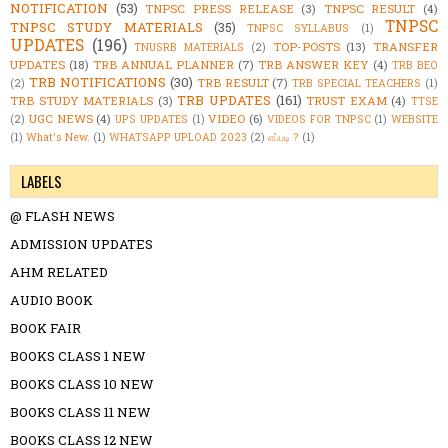
NOTIFICATION
(53)
TNPSC PRESS RELEASE
(3)
TNPSC RESULT
(4)
TNPSC
TNPSC STUDY MATERIALS
(35)
TNPSC SYLLABUS
(1)
UPDATES
(196)
TOP-POSTS
(13)
TRANSFER
TNUSRB MATERIALS
(2)
UPDATES
(18)
TRB ANNUAL PLANNER
(7)
TRB ANSWER KEY
(4)
TRB BEO
TRB NOTIFICATIONS
(30)
TRB RESULT
(7)
(2)
TRB SPECIAL TEACHERS
(1)
TRB UPDATES
(161)
TRB STUDY MATERIALS
(3)
TRUST EXAM
(4)
TTSE
UGC NEWS
(4)
VIDEO
(6)
(2)
UPS UPDATES
(1)
VIDEOS FOR TNPSC
(1)
WEBSITE
(1)
What's New.
(1)
WHATSAPP UPLOAD 2023
(2)
எப்படி ?
(1)
LABELS
@ FLASH NEWS
ADMISSION UPDATES
AHM RELATED
AUDIO BOOK
BOOK FAIR
BOOKS CLASS 1 NEW
BOOKS CLASS 10 NEW
BOOKS CLASS 11 NEW
BOOKS CLASS 12 NEW