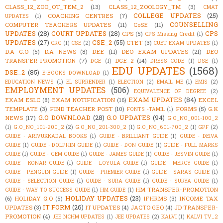
CLASS_12_ZOO_OT_TEM_2
(13)
CLASS_12_ZOOLOGY_TM
(3)
CMAT
COLLEGE UPDATES
(25)
COACHING CENTRES
(7)
UPDATES
(1)
COUNSELLING
COMPUTER TEACHERS UPDATES
(11)
CoSE
(11)
UPDATES
(28)
COURT UPDATES
(28)
CPS
CPS
(5)
CPS Missing Credit
(1)
UPDATES
(27)
CSE_2
(55)
CTET
(3)
CRC
(1)
CSE
(2)
CUET EXAM UPDATES
(1)
D.A G.O
(5)
D.A NEWS
(8)
DEE
(11)
DEO EXAM UPDATES
(21)
DEO
TRANSFER-PROMOTION
(7)
DGE_2
(14)
DGE
(1)
DRESS_CODE
(1)
DSE
(1)
EDU UPDATES
(1568)
DSE_2
(85)
E-BOOKS DOWNLOAD
(1)
EDUCATION NEWS
(1)
EL SURRENDER
(1)
ELECTION
(2)
EMAIL ME
(1)
EMIS
(2)
EMPLOYMENT UPDATES
(506)
EQUIVALENCE OF DEGREE
(2)
EXAM UPDATES
(84)
EXAM ESLC
(8)
EXAM NOTIFICATION
(16)
EXCEL
TEMPLATE
(3)
FIND TEACHER POST
(10)
FORMS
(5)
G.K
FONTS -TAMIL
(1)
G.O DOWNLOAD
(28)
G.O UPDATES
(94)
NEWS
(17)
G.O_NO_001-100_2
(1)
G.O_NO_101-200_2
(2)
G.O_NO_201-300_2
(1)
G.O_NO_601-700_2
(1)
GPF
(2)
GUIDE - ARIVUKKADAL BOOKS
(1)
GUIDE - BRILLIANT GUIDE
(1)
GUIDE - DEIVA
GUIDE
(1)
GUIDE - DOLPHIN GUIDE
(1)
GUIDE - DON GUIDE
(1)
GUIDE - FULL MARKS
GUIDE
(1)
GUIDE - GEM GUIDE
(1)
GUIDE - JAMES GUIDE
(1)
GUIDE - JESVIN GUIDE
(1)
GUIDE - KONAR GUIDE
(1)
GUIDE - LOYOLA GUIDE
(1)
GUIDE - MERCY GUIDE
(1)
GUIDE - PENGUIN GUIDE
(1)
GUIDE - PREMIER GUIDE
(1)
GUIDE - SARAS GUIDE
(1)
GUIDE - SELECTION GUIDE
(1)
GUIDE - SURA GUIDE
(1)
GUIDE - SURYA GUIDE
(1)
HM TRANSFER-PROMOTION
GUIDE - WAY TO SUCCESS GUIDE
(1)
HM GUIDE
(1)
HOLIDAY UPDATES
(23)
(6)
HOLIDAY G.O
(5)
IFHRMS
(3)
INCOME TAX
IT FORM
(26)
UPDATES
(3)
IT UPDATES
(4)
JACTO GEO
(4)
JD TRANSFER-
PROMOTION
(4)
JEE NCHM UPDATES
(1)
JEE UPDATES
(2)
KALVI
(1)
KALVI TV_2