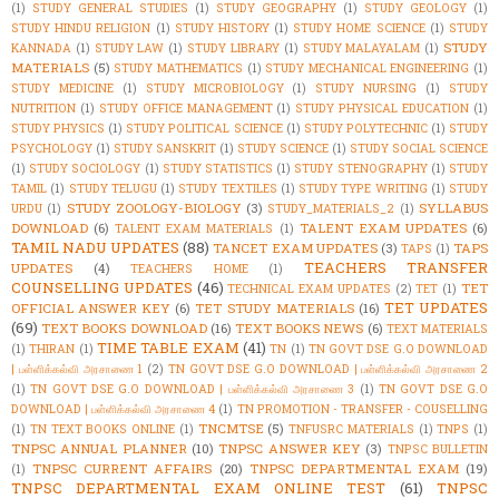
(1)
STUDY GENERAL STUDIES
(1)
STUDY GEOGRAPHY
(1)
STUDY GEOLOGY
(1)
STUDY HINDU RELIGION
(1)
STUDY HISTORY
(1)
STUDY HOME SCIENCE
(1)
STUDY
STUDY
KANNADA
(1)
STUDY LAW
(1)
STUDY LIBRARY
(1)
STUDY MALAYALAM
(1)
MATERIALS
(5)
STUDY MATHEMATICS
(1)
STUDY MECHANICAL ENGINEERING
(1)
STUDY MEDICINE
(1)
STUDY MICROBIOLOGY
(1)
STUDY NURSING
(1)
STUDY
NUTRITION
(1)
STUDY OFFICE MANAGEMENT
(1)
STUDY PHYSICAL EDUCATION
(1)
STUDY PHYSICS
(1)
STUDY POLITICAL SCIENCE
(1)
STUDY POLYTECHNIC
(1)
STUDY
PSYCHOLOGY
(1)
STUDY SANSKRIT
(1)
STUDY SCIENCE
(1)
STUDY SOCIAL SCIENCE
(1)
STUDY SOCIOLOGY
(1)
STUDY STATISTICS
(1)
STUDY STENOGRAPHY
(1)
STUDY
TAMIL
(1)
STUDY TELUGU
(1)
STUDY TEXTILES
(1)
STUDY TYPE WRITING
(1)
STUDY
STUDY ZOOLOGY-BIOLOGY
(3)
SYLLABUS
URDU
(1)
STUDY_MATERIALS_2
(1)
DOWNLOAD
(6)
TALENT EXAM UPDATES
(6)
TALENT EXAM MATERIALS
(1)
TAMIL NADU UPDATES
(88)
TANCET EXAM UPDATES
(3)
TAPS
TAPS
(1)
TEACHERS TRANSFER
UPDATES
(4)
TEACHERS HOME
(1)
COUNSELLING UPDATES
(46)
TET
TECHNICAL EXAM UPDATES
(2)
TET
(1)
TET UPDATES
OFFICIAL ANSWER KEY
(6)
TET STUDY MATERIALS
(16)
(69)
TEXT BOOKS DOWNLOAD
(16)
TEXT BOOKS NEWS
(6)
TEXT MATERIALS
TIME TABLE EXAM
(41)
(1)
THIRAN
(1)
TN
(1)
TN GOVT DSE G.O DOWNLOAD
| பள்ளிக்கல்வி அரசாணை 1
(2)
TN GOVT DSE G.O DOWNLOAD | பள்ளிக்கல்வி அரசாணை 2
(1)
TN GOVT DSE G.O DOWNLOAD | பள்ளிக்கல்வி அரசாணை 3
(1)
TN GOVT DSE G.O
DOWNLOAD | பள்ளிக்கல்வி அரசாணை 4
(1)
TN PROMOTION - TRANSFER - COUSELLING
TNCMTSE
(5)
(1)
TN TEXT BOOKS ONLINE
(1)
TNFUSRC MATERIALS
(1)
TNPS
(1)
TNPSC ANNUAL PLANNER
(10)
TNPSC ANSWER KEY
(3)
TNPSC BULLETIN
TNPSC CURRENT AFFAIRS
(20)
TNPSC DEPARTMENTAL EXAM
(19)
(1)
TNPSC DEPARTMENTAL EXAM ONLINE TEST
(61)
TNPSC