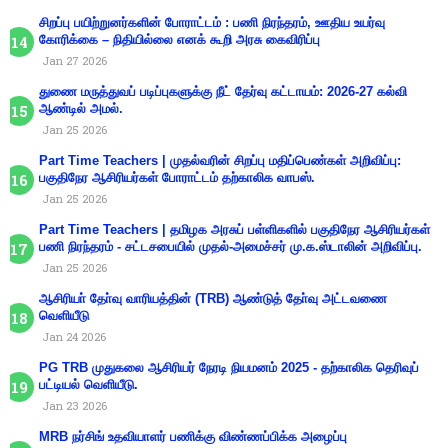
சிறப்பு பயிற்றுனர்களின் போராட்டம் : பணி நிரந்தரம், ஊதிய உயர்வு
கோரிக்கை – நிதியில்லை எனக் கூறி அரசு கைவிரிப்பு
Jan 27 2026
துணை மருத்துவப் படிப்புகளுக்கு நீட் தேர்வு கட்டாயம்: 2026-27 கல்வி
ஆண்டில் அமல்.
Jan 25 2026
Part Time Teachers | முதல்வரின் சிறப்பு மதிப்பெண்கள் அறிவிப்பு:
பகுதிநேர ஆசிரியர்கள் போராட்டம் தற்காலிக வாபஸ்.
Jan 25 2026
Part Time Teachers | தமிழக அரசுப் பள்ளிகளில் பகுதிநேர ஆசிரியர்கள்
பணி நிரந்தரம் - சட்டசபையில் முதல்-அமைச்சர் மு.க.ஸ்டாலின் அறிவிப்பு.
Jan 25 2026
ஆசிரியா் தோ்வு வாரியத்தின் (TRB) ஆண்டுத் தோ்வு அட்டவணை
வெளியீடு
Jan 24 2026
PG TRB முதுகலை ஆசிரியர் நேரடி நியமனம் 2025 - தற்காலிக தெரிவுப்
பட்டியல் வெளியீடு.
Jan 23 2026
MRB நர்சிங் உதவியாளர் பணிக்கு விண்ணப்பிக்க அழைப்பு