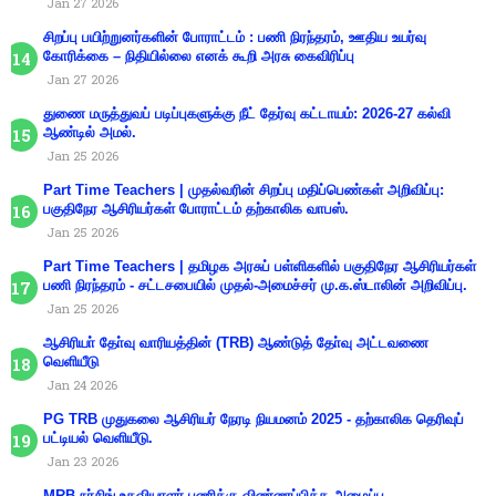
Jan 27 2026
சிறப்பு பயிற்றுனர்களின் போராட்டம் : பணி நிரந்தரம், ஊதிய உயர்வு
கோரிக்கை – நிதியில்லை எனக் கூறி அரசு கைவிரிப்பு
Jan 27 2026
துணை மருத்துவப் படிப்புகளுக்கு நீட் தேர்வு கட்டாயம்: 2026-27 கல்வி
ஆண்டில் அமல்.
Jan 25 2026
Part Time Teachers | முதல்வரின் சிறப்பு மதிப்பெண்கள் அறிவிப்பு:
பகுதிநேர ஆசிரியர்கள் போராட்டம் தற்காலிக வாபஸ்.
Jan 25 2026
Part Time Teachers | தமிழக அரசுப் பள்ளிகளில் பகுதிநேர ஆசிரியர்கள்
பணி நிரந்தரம் - சட்டசபையில் முதல்-அமைச்சர் மு.க.ஸ்டாலின் அறிவிப்பு.
Jan 25 2026
ஆசிரியா் தோ்வு வாரியத்தின் (TRB) ஆண்டுத் தோ்வு அட்டவணை
வெளியீடு
Jan 24 2026
PG TRB முதுகலை ஆசிரியர் நேரடி நியமனம் 2025 - தற்காலிக தெரிவுப்
பட்டியல் வெளியீடு.
Jan 23 2026
MRB நர்சிங் உதவியாளர் பணிக்கு விண்ணப்பிக்க அழைப்பு