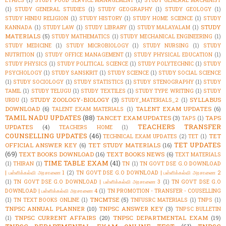
ETHICS
(1)
STUDY FOOD SERVICE MANAGEMENT
(1)
STUDY GENERAL MACHINIST
(1)
STUDY GENERAL STUDIES
(1)
STUDY GEOGRAPHY
(1)
STUDY GEOLOGY
(1)
STUDY HINDU RELIGION
(1)
STUDY HISTORY
(1)
STUDY HOME SCIENCE
(1)
STUDY
STUDY
KANNADA
(1)
STUDY LAW
(1)
STUDY LIBRARY
(1)
STUDY MALAYALAM
(1)
MATERIALS
(5)
STUDY MATHEMATICS
(1)
STUDY MECHANICAL ENGINEERING
(1)
STUDY MEDICINE
(1)
STUDY MICROBIOLOGY
(1)
STUDY NURSING
(1)
STUDY
NUTRITION
(1)
STUDY OFFICE MANAGEMENT
(1)
STUDY PHYSICAL EDUCATION
(1)
STUDY PHYSICS
(1)
STUDY POLITICAL SCIENCE
(1)
STUDY POLYTECHNIC
(1)
STUDY
PSYCHOLOGY
(1)
STUDY SANSKRIT
(1)
STUDY SCIENCE
(1)
STUDY SOCIAL SCIENCE
(1)
STUDY SOCIOLOGY
(1)
STUDY STATISTICS
(1)
STUDY STENOGRAPHY
(1)
STUDY
TAMIL
(1)
STUDY TELUGU
(1)
STUDY TEXTILES
(1)
STUDY TYPE WRITING
(1)
STUDY
STUDY ZOOLOGY-BIOLOGY
(3)
SYLLABUS
URDU
(1)
STUDY_MATERIALS_2
(1)
DOWNLOAD
(6)
TALENT EXAM UPDATES
(6)
TALENT EXAM MATERIALS
(1)
TAMIL NADU UPDATES
(88)
TANCET EXAM UPDATES
(3)
TAPS
TAPS
(1)
TEACHERS TRANSFER
UPDATES
(4)
TEACHERS HOME
(1)
COUNSELLING UPDATES
(46)
TET
TECHNICAL EXAM UPDATES
(2)
TET
(1)
TET UPDATES
OFFICIAL ANSWER KEY
(6)
TET STUDY MATERIALS
(16)
(69)
TEXT BOOKS DOWNLOAD
(16)
TEXT BOOKS NEWS
(6)
TEXT MATERIALS
TIME TABLE EXAM
(41)
(1)
THIRAN
(1)
TN
(1)
TN GOVT DSE G.O DOWNLOAD
| பள்ளிக்கல்வி அரசாணை 1
(2)
TN GOVT DSE G.O DOWNLOAD | பள்ளிக்கல்வி அரசாணை 2
(1)
TN GOVT DSE G.O DOWNLOAD | பள்ளிக்கல்வி அரசாணை 3
(1)
TN GOVT DSE G.O
DOWNLOAD | பள்ளிக்கல்வி அரசாணை 4
(1)
TN PROMOTION - TRANSFER - COUSELLING
TNCMTSE
(5)
(1)
TN TEXT BOOKS ONLINE
(1)
TNFUSRC MATERIALS
(1)
TNPS
(1)
TNPSC ANNUAL PLANNER
(10)
TNPSC ANSWER KEY
(3)
TNPSC BULLETIN
TNPSC CURRENT AFFAIRS
(20)
TNPSC DEPARTMENTAL EXAM
(19)
(1)