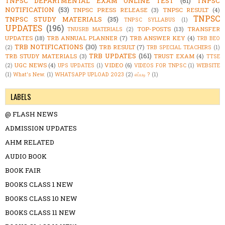
TNPSC DEPARTMENTAL EXAM ONLINE TEST
(61)
TNPSC
NOTIFICATION
(53)
TNPSC PRESS RELEASE
(3)
TNPSC RESULT
(4)
TNPSC
TNPSC STUDY MATERIALS
(35)
TNPSC SYLLABUS
(1)
UPDATES
(196)
TOP-POSTS
(13)
TRANSFER
TNUSRB MATERIALS
(2)
UPDATES
(18)
TRB ANNUAL PLANNER
(7)
TRB ANSWER KEY
(4)
TRB BEO
TRB NOTIFICATIONS
(30)
TRB RESULT
(7)
(2)
TRB SPECIAL TEACHERS
(1)
TRB UPDATES
(161)
TRB STUDY MATERIALS
(3)
TRUST EXAM
(4)
TTSE
UGC NEWS
(4)
VIDEO
(6)
(2)
UPS UPDATES
(1)
VIDEOS FOR TNPSC
(1)
WEBSITE
(1)
What's New.
(1)
WHATSAPP UPLOAD 2023
(2)
எப்படி ?
(1)
LABELS
@ FLASH NEWS
ADMISSION UPDATES
AHM RELATED
AUDIO BOOK
BOOK FAIR
BOOKS CLASS 1 NEW
BOOKS CLASS 10 NEW
BOOKS CLASS 11 NEW