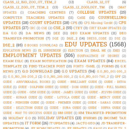
CLASS_12_BIO_ZOO_OT_TEM_2
(12)
CLASS_12_OT
(6)
CLASS_12_ZOO_OT_TEM_2
(13)
CLASS_12_ZOOLOGY_TM
(3)
CMAT
COLLEGE UPDATES
(25)
COACHING CENTRES
(7)
UPDATES
(1)
COUNSELLING
COMPUTER TEACHERS UPDATES
(11)
CoSE
(11)
UPDATES
(28)
COURT UPDATES
(28)
CPS
CPS
(5)
CPS Missing Credit
(1)
UPDATES
(27)
CSE_2
(55)
CTET
(3)
CRC
(1)
CSE
(2)
CUET EXAM UPDATES
(1)
D.A G.O
(5)
D.A NEWS
(8)
DEE
(11)
DEO EXAM UPDATES
(21)
DEO
TRANSFER-PROMOTION
(7)
DGE_2
(14)
DGE
(1)
DRESS_CODE
(1)
DSE
(1)
EDU UPDATES
(1568)
DSE_2
(85)
E-BOOKS DOWNLOAD
(1)
EDUCATION NEWS
(1)
EL SURRENDER
(1)
ELECTION
(2)
EMAIL ME
(1)
EMIS
(2)
EMPLOYMENT UPDATES
(506)
EQUIVALENCE OF DEGREE
(2)
EXAM UPDATES
(84)
EXAM ESLC
(8)
EXAM NOTIFICATION
(16)
EXCEL
TEMPLATE
(3)
FIND TEACHER POST
(10)
FORMS
(5)
G.K
FONTS -TAMIL
(1)
G.O DOWNLOAD
(28)
G.O UPDATES
(94)
NEWS
(17)
G.O_NO_001-100_2
(1)
G.O_NO_101-200_2
(2)
G.O_NO_201-300_2
(1)
G.O_NO_601-700_2
(1)
GPF
(2)
GUIDE - ARIVUKKADAL BOOKS
(1)
GUIDE - BRILLIANT GUIDE
(1)
GUIDE - DEIVA
GUIDE
(1)
GUIDE - DOLPHIN GUIDE
(1)
GUIDE - DON GUIDE
(1)
GUIDE - FULL MARKS
GUIDE
(1)
GUIDE - GEM GUIDE
(1)
GUIDE - JAMES GUIDE
(1)
GUIDE - JESVIN GUIDE
(1)
GUIDE - KONAR GUIDE
(1)
GUIDE - LOYOLA GUIDE
(1)
GUIDE - MERCY GUIDE
(1)
GUIDE - PENGUIN GUIDE
(1)
GUIDE - PREMIER GUIDE
(1)
GUIDE - SARAS GUIDE
(1)
GUIDE - SELECTION GUIDE
(1)
GUIDE - SURA GUIDE
(1)
GUIDE - SURYA GUIDE
(1)
HM TRANSFER-PROMOTION
GUIDE - WAY TO SUCCESS GUIDE
(1)
HM GUIDE
(1)
HOLIDAY UPDATES
(23)
(6)
HOLIDAY G.O
(5)
IFHRMS
(3)
INCOME TAX
IT FORM
(26)
UPDATES
(3)
IT UPDATES
(4)
JACTO GEO
(4)
JD TRANSFER-
PROMOTION
(4)
JEE NCHM UPDATES
(1)
JEE UPDATES
(2)
KALVI
(1)
KALVI TV_2