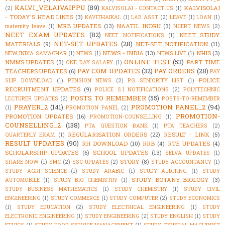
KALVI_VELAIVAIPPU
(89)
KALVISOLAI
(2)
KALVISOLAI - CONTACT US
(1)
- TODAY'S HEAD LINES
(3)
KAVITHAIKAL
(1)
LAB ASST
(2)
LEAVE
(1)
LOAN
(1)
MRB UPDATES
(13)
NAATIL INDRU
(3)
maternity leave
(1)
NCERT NEWS
(2)
NEET EXAM UPDATES
(82)
NEET STUDY
NEET NOTIFICATIONS
(1)
NET-SET UPDATES
(28)
MATERIALS
(9)
NET-SET NOTIFICATION
(11)
NEWS - INDIA
(13)
NHIS
(3)
NEW INDIA SAMACHAR
(1)
NEWS
(1)
NEWS LIVE
(1)
ONLINE TEST
(53)
NMMS UPDATES
(3)
PART TIME
ONE DAY SALARY
(1)
PAY COM UPDATES
(32)
PAY ORDERS
(28)
TEACHERS UPDATES
(6)
PAY
POLICE
SLIP DOWNLOAD
(1)
PENSION NEWS
(2)
PG SENIORITY LIST
(1)
RECRUITMENT UPDATES
(9)
POLICE S.I NOTIFICATIONS
(2)
POLYTECHNIC
POSTS TO REMEMBER
(55)
LECTURER UPDATES
(2)
POSTS-TO-REMEMBER
PRAYER_2
(141)
PROMOTION PANEL_2
(94)
(1)
PROMOTION PANEL
(2)
PROMOTION-
PROMOTION UPDATES
(16)
PROMOTION-COUNSELLING
(1)
COUNSELLING_2
(138)
PTA QUESTION BANK
(1)
PTA TEACHERS
(2)
REGULARISATION ORDERS
(22)
RESULT - LINK
(5)
QUARTERLY EXAM
(1)
RESULT UPDATES
(90)
RH DOWNLOAD
(10)
RRB
(4)
RTE UPDATES
(4)
SCHOLARSHIP UPDATES
(6)
SCHOOL UPDATES
(13)
SELVA UPDATES
(1)
STORY
(8)
SHARE NOW
(1)
SMC
(2)
SSC UPDATES
(2)
STUDY ACCOUNTANCY
(1)
STUDY AGRI SCIENCE
(1)
STUDY ARABIC
(1)
STUDY AUDITING
(1)
STUDY
STUDY BOTANY-BIOLOGY
(3)
AUTOMOBILE
(1)
STUDY BIO CHEMISTRY
(1)
STUDY BUSINESS MATHEMATICS
(1)
STUDY CHEMISTRY
(1)
STUDY CIVIL
ENGINEERING
(1)
STUDY COMMERCE
(1)
STUDY COMPUTER
(2)
STUDY ECONOMICS
(1)
STUDY EDUCATION
(2)
STUDY ELECTRICAL ENGINEERING
(1)
STUDY
ELECTRONIC ENGINEERING
(1)
STUDY ENGINEERING
(2)
STUDY ENGLISH
(1)
STUDY