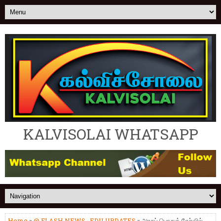
KALVISOLAI WHATSAPP
Home
»
@ FLASH NEWS
,
EDU UPDATES
» அரசுப் பொதுத் தேர்வில்