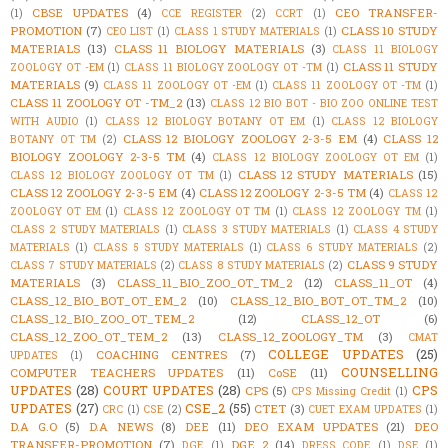
CBSE UPDATES
(4)
CEO TRANSFER-
(1)
CCE REGISTER
(2)
CCRT
(1)
PROMOTION
(7)
CLASS 10 STUDY
CEO LIST
(1)
CLASS 1 STUDY MATERIALS
(1)
MATERIALS
(13)
CLASS 11 BIOLOGY MATERIALS
(3)
CLASS 11 BIOLOGY
CLASS 11 STUDY
ZOOLOGY OT -EM
(1)
CLASS 11 BIOLOGY ZOOLOGY OT -TM
(1)
MATERIALS
(9)
CLASS 11 ZOOLOGY OT -EM
(1)
CLASS 11 ZOOLOGY OT -TM
(1)
CLASS 11 ZOOLOGY OT -TM_2
(13)
CLASS 12 BIO BOT - BIO ZOO ONLINE TEST
WITH AUDIO
(1)
CLASS 12 BIOLOGY BOTANY OT EM
(1)
CLASS 12 BIOLOGY
CLASS 12 BIOLOGY ZOOLOGY 2-3-5 EM
(4)
CLASS 12
BOTANY OT TM
(2)
BIOLOGY ZOOLOGY 2-3-5 TM
(4)
CLASS 12 BIOLOGY ZOOLOGY OT EM
(1)
CLASS 12 STUDY MATERIALS
(15)
CLASS 12 BIOLOGY ZOOLOGY OT TM
(1)
CLASS 12 ZOOLOGY 2-3-5 EM
(4)
CLASS 12 ZOOLOGY 2-3-5 TM
(4)
CLASS 12
ZOOLOGY OT EM
(1)
CLASS 12 ZOOLOGY OT TM
(1)
CLASS 12 ZOOLOGY TM
(1)
CLASS 2 STUDY MATERIALS
(1)
CLASS 3 STUDY MATERIALS
(1)
CLASS 4 STUDY
MATERIALS
(1)
CLASS 5 STUDY MATERIALS
(1)
CLASS 6 STUDY MATERIALS
(2)
CLASS 9 STUDY
CLASS 7 STUDY MATERIALS
(2)
CLASS 8 STUDY MATERIALS
(2)
MATERIALS
(3)
CLASS_11_BIO_ZOO_OT_TM_2
(12)
CLASS_11_OT
(4)
CLASS_12_BIO_BOT_OT_EM_2
(10)
CLASS_12_BIO_BOT_OT_TM_2
(10)
CLASS_12_BIO_ZOO_OT_TEM_2
(12)
CLASS_12_OT
(6)
CLASS_12_ZOO_OT_TEM_2
(13)
CLASS_12_ZOOLOGY_TM
(3)
CMAT
COLLEGE UPDATES
(25)
COACHING CENTRES
(7)
UPDATES
(1)
COUNSELLING
COMPUTER TEACHERS UPDATES
(11)
CoSE
(11)
UPDATES
(28)
COURT UPDATES
(28)
CPS
CPS
(5)
CPS Missing Credit
(1)
UPDATES
(27)
CSE_2
(55)
CTET
(3)
CRC
(1)
CSE
(2)
CUET EXAM UPDATES
(1)
D.A G.O
(5)
D.A NEWS
(8)
DEE
(11)
DEO EXAM UPDATES
(21)
DEO
TRANSFER-PROMOTION
(7)
DGE_2
(14)
DGE
(1)
DRESS_CODE
(1)
DSE
(1)