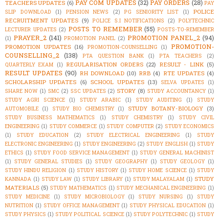
PAY COM UPDATES
(32)
PAY ORDERS
(28)
TEACHERS UPDATES
(6)
PAY
POLICE
SLIP DOWNLOAD
(1)
PENSION NEWS
(2)
PG SENIORITY LIST
(1)
RECRUITMENT UPDATES
(9)
POLICE S.I NOTIFICATIONS
(2)
POLYTECHNIC
POSTS TO REMEMBER
(55)
LECTURER UPDATES
(2)
POSTS-TO-REMEMBER
PRAYER_2
(141)
PROMOTION PANEL_2
(94)
(1)
PROMOTION PANEL
(2)
PROMOTION-
PROMOTION UPDATES
(16)
PROMOTION-COUNSELLING
(1)
COUNSELLING_2
(138)
PTA QUESTION BANK
(1)
PTA TEACHERS
(2)
REGULARISATION ORDERS
(22)
RESULT - LINK
(5)
QUARTERLY EXAM
(1)
RESULT UPDATES
(90)
RH DOWNLOAD
(10)
RRB
(4)
RTE UPDATES
(4)
SCHOLARSHIP UPDATES
(6)
SCHOOL UPDATES
(13)
SELVA UPDATES
(1)
STORY
(8)
SHARE NOW
(1)
SMC
(2)
SSC UPDATES
(2)
STUDY ACCOUNTANCY
(1)
STUDY AGRI SCIENCE
(1)
STUDY ARABIC
(1)
STUDY AUDITING
(1)
STUDY
STUDY BOTANY-BIOLOGY
(3)
AUTOMOBILE
(1)
STUDY BIO CHEMISTRY
(1)
STUDY BUSINESS MATHEMATICS
(1)
STUDY CHEMISTRY
(1)
STUDY CIVIL
ENGINEERING
(1)
STUDY COMMERCE
(1)
STUDY COMPUTER
(2)
STUDY ECONOMICS
(1)
STUDY EDUCATION
(2)
STUDY ELECTRICAL ENGINEERING
(1)
STUDY
ELECTRONIC ENGINEERING
(1)
STUDY ENGINEERING
(2)
STUDY ENGLISH
(1)
STUDY
ETHICS
(1)
STUDY FOOD SERVICE MANAGEMENT
(1)
STUDY GENERAL MACHINIST
(1)
STUDY GENERAL STUDIES
(1)
STUDY GEOGRAPHY
(1)
STUDY GEOLOGY
(1)
STUDY HINDU RELIGION
(1)
STUDY HISTORY
(1)
STUDY HOME SCIENCE
(1)
STUDY
STUDY
KANNADA
(1)
STUDY LAW
(1)
STUDY LIBRARY
(1)
STUDY MALAYALAM
(1)
MATERIALS
(5)
STUDY MATHEMATICS
(1)
STUDY MECHANICAL ENGINEERING
(1)
STUDY MEDICINE
(1)
STUDY MICROBIOLOGY
(1)
STUDY NURSING
(1)
STUDY
NUTRITION
(1)
STUDY OFFICE MANAGEMENT
(1)
STUDY PHYSICAL EDUCATION
(1)
STUDY PHYSICS
(1)
STUDY POLITICAL SCIENCE
(1)
STUDY POLYTECHNIC
(1)
STUDY