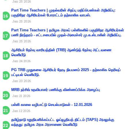
Jan 25 2026
Part Time Teachers | முதல்வரின் சிறப்பு மதிப்பெண்கள் அறிவிப்பு:
பகுதிநேர ஆசிரியர்கள் போராட்டம் தற்காலிக வாபஸ்.
Jan 25 2026
Part Time Teachers | தமிழக அரசுப் பள்ளிகளில் பகுதிநேர ஆசிரியர்கள்
பணி நிரந்தரம் - சட்டசபையில் முதல்-அமைச்சர் மு.க.ஸ்டாலின் அறிவிப்பு.
Jan 25 2026
ஆசிரியா் தோ்வு வாரியத்தின் (TRB) ஆண்டுத் தோ்வு அட்டவணை
வெளியீடு
Jan 24 2026
PG TRB முதுகலை ஆசிரியர் நேரடி நியமனம் 2025 - தற்காலிக தெரிவுப்
பட்டியல் வெளியீடு.
Jan 23 2026
MRB நர்சிங் உதவியாளர் பணிக்கு விண்ணப்பிக்க அழைப்பு
Jan 21 2026
பள்ளி காலை வழிபாட்டு செயல்பாடுகள் - 12.01.2026
Jan 12 2026
தமிழ்நாடு உறுதியளிக்கப்பட்ட ஓய்வூதியத் திட்டம் (TAPS) அமலுக்கு
வந்தது: தமிழக அரசு அரசாணை வெளியீடு