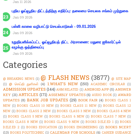
Jan 11 2026
புதிய ஓய்வூதிய திட்டத்திற்கு எதிர்ப்பு: தலைமை செயலக சங்கம் முற்றுகை
Jan 09 2026
பள்ளி காலை வழிபாட்டு செயல்பாடுகள் - 09.01.2026
Jan 09 2026
உறுதியளிக்கப்பட்ட ஓய்வூதியத் திட்ட அரசாணை: மதுரை ஐகோர்ட்டில்
வழக்கு ஒத்திவைப்பு
Jan 09 2026
Categories
@ FLASH NEWS
(3877)
@ BREAKING NEWS
(1)
@ SITE MAP
1.WHAT'S NEW
(150)
@ செய்தி துளிகள்
(4)
(1)
ACADEMIC CIRCULAR
(1)
ADMISSION UPDATES
(144)
ANDROID APP
(5)
ANSWER
AHM RELATED
(1)
ARTICLES
(171)
KEY
(21)
ASSEMBLY UPDATES
(6)
AWARD
AUDIO BOOK
(1)
BANK JOB UPDATES
(29)
UPDATES
(8)
BOOK FAIR
(4)
BOOKS CLASS 1
NEW
(1)
BOOKS CLASS 10 NEW
(1)
BOOKS CLASS 11 NEW
(1)
BOOKS CLASS 12
NEW
(1)
BOOKS CLASS 2 NEW
(1)
BOOKS CLASS 3 NEW
(1)
BOOKS CLASS 4 NEW
(1)
BOOKS CLASS 5 NEW
(1)
BOOKS CLASS 6 NEW
(1)
BOOKS CLASS 7 NEW
(1)
BOOKS CLASS 8 NEW
(1)
BOOKS CLASS 9 NEW
(1)
BOOKS D.ELE.ED 1
(1)
BOOKS
BOOKS NCERT
D.ELE.ED 2
(1)
BOOKS EDUCATION
(2)
BOOKS ENGINEERING
(2)
(13)
CALENDAR FOR SCHOOLS
(6)
BOOKS POLYTECHNIC
(1)
CAREER GUIDANCE