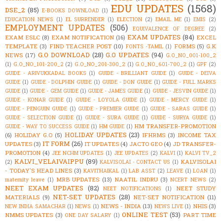
EDU UPDATES
(1568)
DSE_2
(85)
E-BOOKS DOWNLOAD
(1)
EDUCATION NEWS
(1)
EL SURRENDER
(1)
ELECTION
(2)
EMAIL ME
(1)
EMIS
(2)
EMPLOYMENT UPDATES
(506)
EQUIVALENCE OF DEGREE
(2)
EXAM UPDATES
(84)
EXAM ESLC
(8)
EXAM NOTIFICATION
(16)
EXCEL
TEMPLATE
(3)
FIND TEACHER POST
(10)
FORMS
(5)
G.K
FONTS -TAMIL
(1)
G.O DOWNLOAD
(28)
G.O UPDATES
(94)
NEWS
(17)
G.O_NO_001-100_2
(1)
G.O_NO_101-200_2
(2)
G.O_NO_201-300_2
(1)
G.O_NO_601-700_2
(1)
GPF
(2)
GUIDE - ARIVUKKADAL BOOKS
(1)
GUIDE - BRILLIANT GUIDE
(1)
GUIDE - DEIVA
GUIDE
(1)
GUIDE - DOLPHIN GUIDE
(1)
GUIDE - DON GUIDE
(1)
GUIDE - FULL MARKS
GUIDE
(1)
GUIDE - GEM GUIDE
(1)
GUIDE - JAMES GUIDE
(1)
GUIDE - JESVIN GUIDE
(1)
GUIDE - KONAR GUIDE
(1)
GUIDE - LOYOLA GUIDE
(1)
GUIDE - MERCY GUIDE
(1)
GUIDE - PENGUIN GUIDE
(1)
GUIDE - PREMIER GUIDE
(1)
GUIDE - SARAS GUIDE
(1)
GUIDE - SELECTION GUIDE
(1)
GUIDE - SURA GUIDE
(1)
GUIDE - SURYA GUIDE
(1)
HM TRANSFER-PROMOTION
GUIDE - WAY TO SUCCESS GUIDE
(1)
HM GUIDE
(1)
HOLIDAY UPDATES
(23)
(6)
HOLIDAY G.O
(5)
IFHRMS
(3)
INCOME TAX
IT FORM
(26)
UPDATES
(3)
IT UPDATES
(4)
JACTO GEO
(4)
JD TRANSFER-
PROMOTION
(4)
JEE NCHM UPDATES
(1)
JEE UPDATES
(2)
KALVI
(1)
KALVI TV_2
KALVI_VELAIVAIPPU
(89)
KALVISOLAI
(2)
KALVISOLAI - CONTACT US
(1)
- TODAY'S HEAD LINES
(3)
KAVITHAIKAL
(1)
LAB ASST
(2)
LEAVE
(1)
LOAN
(1)
MRB UPDATES
(13)
NAATIL INDRU
(3)
maternity leave
(1)
NCERT NEWS
(2)
NEET EXAM UPDATES
(82)
NEET STUDY
NEET NOTIFICATIONS
(1)
NET-SET UPDATES
(28)
MATERIALS
(9)
NET-SET NOTIFICATION
(11)
NEWS - INDIA
(13)
NHIS
(3)
NEW INDIA SAMACHAR
(1)
NEWS
(1)
NEWS LIVE
(1)
ONLINE TEST
(53)
NMMS UPDATES
(3)
PART TIME
ONE DAY SALARY
(1)