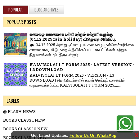
POPULAR
BLOG ARCHIVES
POPULAR POSTS
கனமழை காரணமாக பள்ளி மற்றும் கல்லூரிகளுக்கு
(04.12.2025 rain holiday) விடுமுறை அறிவிப்பு.
🌧️ 04.12.2025 அன்று டிட்வா புயல் கனமழை முன்னெச்சரிக்கை
காரணமாக, விடுமுறை அறிவிக்கப்பட்ட மாவட்டங்கள் மற்றும்
நிறுவனங்கள்: 💦 திருவள்ளூர் ...
KALVISOLAI I.T FORM 2025 - LATEST VERSION -
1.3 DOWNLOAD
KALVISOLAI I.T FORM 2025 - VERSION - 1.3
DOWNLOAD | சில நிமிடங்களில் தயார் செய்யும் வகையில்
வடிவமைக்கப்பட்ட KALVISOLAI I.T FORM 2025.......
LABELS
@ FLASH NEWS
BOOKS CLASS 1 NEW
BOOKS CLASS 10 NEW
X
Get Latest Updates:
Follow Us On WhatsApp
BOOKS CLASS 11 NEW