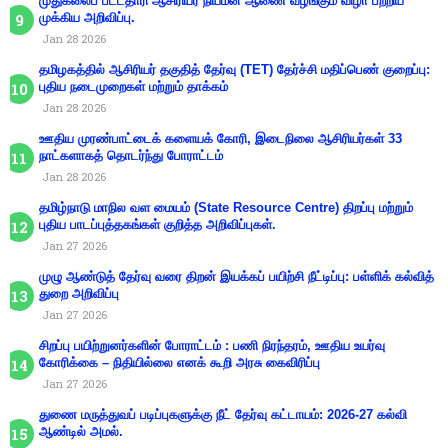
முதுகலைப் பட்டதாரி ஆசிரியர் நியமன ஆணை வழங்கும் விழா பற்றிய
முக்கிய அறிவிப்பு.
Jan 28 2026
தமிழகத்தில் ஆசிரியர் தகுதித் தேர்வு (TET) தேர்ச்சி மதிப்பெண் குறைப்பு:
புதிய நடைமுறைகள் மற்றும் தாக்கம்
Jan 28 2026
ஊதிய முரண்பாட்டைக் களையக் கோரி, இடைநிலை ஆசிரியர்கள் 33
நாட்களாகத் தொடர்ந்து போராட்டம்
Jan 28 2026
தமிழ்நாடு மாநில வள மையம் (State Resource Centre) திறப்பு மற்றும்
புதிய பாடப்புத்தகங்கள் குறித்த அறிவிப்புகள்.
Jan 27 2026
முழு ஆண்டுத் தேர்வு வரை திறன் இயக்கப் பயிற்சி நீட்டிப்பு: பள்ளிக் கல்வித்
துறை அறிவிப்பு
Jan 27 2026
சிறப்பு பயிற்றுனர்களின் போராட்டம் : பணி நிரந்தரம், ஊதிய உயர்வு
கோரிக்கை – நிதியில்லை எனக் கூறி அரசு கைவிரிப்பு
Jan 27 2026
துணை மருத்துவப் படிப்புகளுக்கு நீட் தேர்வு கட்டாயம்: 2026-27 கல்வி
ஆண்டில் அமல்.