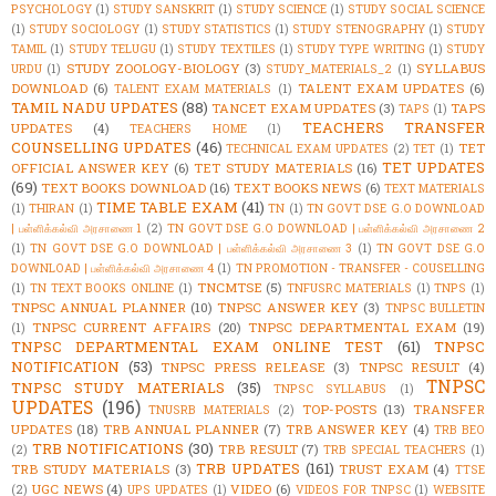
PSYCHOLOGY
(1)
STUDY SANSKRIT
(1)
STUDY SCIENCE
(1)
STUDY SOCIAL SCIENCE
(1)
STUDY SOCIOLOGY
(1)
STUDY STATISTICS
(1)
STUDY STENOGRAPHY
(1)
STUDY
TAMIL
(1)
STUDY TELUGU
(1)
STUDY TEXTILES
(1)
STUDY TYPE WRITING
(1)
STUDY
STUDY ZOOLOGY-BIOLOGY
(3)
SYLLABUS
URDU
(1)
STUDY_MATERIALS_2
(1)
DOWNLOAD
(6)
TALENT EXAM UPDATES
(6)
TALENT EXAM MATERIALS
(1)
TAMIL NADU UPDATES
(88)
TANCET EXAM UPDATES
(3)
TAPS
TAPS
(1)
TEACHERS TRANSFER
UPDATES
(4)
TEACHERS HOME
(1)
COUNSELLING UPDATES
(46)
TET
TECHNICAL EXAM UPDATES
(2)
TET
(1)
TET UPDATES
OFFICIAL ANSWER KEY
(6)
TET STUDY MATERIALS
(16)
(69)
TEXT BOOKS DOWNLOAD
(16)
TEXT BOOKS NEWS
(6)
TEXT MATERIALS
TIME TABLE EXAM
(41)
(1)
THIRAN
(1)
TN
(1)
TN GOVT DSE G.O DOWNLOAD
| பள்ளிக்கல்வி அரசாணை 1
(2)
TN GOVT DSE G.O DOWNLOAD | பள்ளிக்கல்வி அரசாணை 2
(1)
TN GOVT DSE G.O DOWNLOAD | பள்ளிக்கல்வி அரசாணை 3
(1)
TN GOVT DSE G.O
DOWNLOAD | பள்ளிக்கல்வி அரசாணை 4
(1)
TN PROMOTION - TRANSFER - COUSELLING
TNCMTSE
(5)
(1)
TN TEXT BOOKS ONLINE
(1)
TNFUSRC MATERIALS
(1)
TNPS
(1)
TNPSC ANNUAL PLANNER
(10)
TNPSC ANSWER KEY
(3)
TNPSC BULLETIN
TNPSC CURRENT AFFAIRS
(20)
TNPSC DEPARTMENTAL EXAM
(19)
(1)
TNPSC DEPARTMENTAL EXAM ONLINE TEST
(61)
TNPSC
NOTIFICATION
(53)
TNPSC PRESS RELEASE
(3)
TNPSC RESULT
(4)
TNPSC
TNPSC STUDY MATERIALS
(35)
TNPSC SYLLABUS
(1)
UPDATES
(196)
TOP-POSTS
(13)
TRANSFER
TNUSRB MATERIALS
(2)
UPDATES
(18)
TRB ANNUAL PLANNER
(7)
TRB ANSWER KEY
(4)
TRB BEO
TRB NOTIFICATIONS
(30)
TRB RESULT
(7)
(2)
TRB SPECIAL TEACHERS
(1)
TRB UPDATES
(161)
TRB STUDY MATERIALS
(3)
TRUST EXAM
(4)
TTSE
UGC NEWS
(4)
VIDEO
(6)
(2)
UPS UPDATES
(1)
VIDEOS FOR TNPSC
(1)
WEBSITE