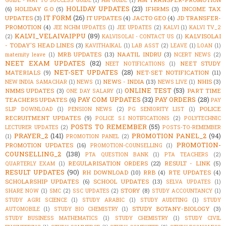
GUIDE - WAY TO SUCCESS GUIDE
(1)
HM GUIDE
(1)
HOLIDAY UPDATES
(23)
(6)
HOLIDAY G.O
(5)
IFHRMS
(3)
INCOME TAX
IT FORM
(26)
UPDATES
(3)
IT UPDATES
(4)
JACTO GEO
(4)
JD TRANSFER-
PROMOTION
(4)
JEE NCHM UPDATES
(1)
JEE UPDATES
(2)
KALVI
(1)
KALVI TV_2
KALVI_VELAIVAIPPU
(89)
KALVISOLAI
(2)
KALVISOLAI - CONTACT US
(1)
- TODAY'S HEAD LINES
(3)
KAVITHAIKAL
(1)
LAB ASST
(2)
LEAVE
(1)
LOAN
(1)
MRB UPDATES
(13)
NAATIL INDRU
(3)
maternity leave
(1)
NCERT NEWS
(2)
NEET EXAM UPDATES
(82)
NEET STUDY
NEET NOTIFICATIONS
(1)
NET-SET UPDATES
(28)
MATERIALS
(9)
NET-SET NOTIFICATION
(11)
NEWS - INDIA
(13)
NHIS
(3)
NEW INDIA SAMACHAR
(1)
NEWS
(1)
NEWS LIVE
(1)
ONLINE TEST
(53)
NMMS UPDATES
(3)
PART TIME
ONE DAY SALARY
(1)
PAY COM UPDATES
(32)
PAY ORDERS
(28)
TEACHERS UPDATES
(6)
PAY
POLICE
SLIP DOWNLOAD
(1)
PENSION NEWS
(2)
PG SENIORITY LIST
(1)
RECRUITMENT UPDATES
(9)
POLICE S.I NOTIFICATIONS
(2)
POLYTECHNIC
POSTS TO REMEMBER
(55)
LECTURER UPDATES
(2)
POSTS-TO-REMEMBER
PRAYER_2
(141)
PROMOTION PANEL_2
(94)
(1)
PROMOTION PANEL
(2)
PROMOTION-
PROMOTION UPDATES
(16)
PROMOTION-COUNSELLING
(1)
COUNSELLING_2
(138)
PTA QUESTION BANK
(1)
PTA TEACHERS
(2)
REGULARISATION ORDERS
(22)
RESULT - LINK
(5)
QUARTERLY EXAM
(1)
RESULT UPDATES
(90)
RH DOWNLOAD
(10)
RRB
(4)
RTE UPDATES
(4)
SCHOLARSHIP UPDATES
(6)
SCHOOL UPDATES
(13)
SELVA UPDATES
(1)
STORY
(8)
SHARE NOW
(1)
SMC
(2)
SSC UPDATES
(2)
STUDY ACCOUNTANCY
(1)
STUDY AGRI SCIENCE
(1)
STUDY ARABIC
(1)
STUDY AUDITING
(1)
STUDY
STUDY BOTANY-BIOLOGY
(3)
AUTOMOBILE
(1)
STUDY BIO CHEMISTRY
(1)
STUDY BUSINESS MATHEMATICS
(1)
STUDY CHEMISTRY
(1)
STUDY CIVIL