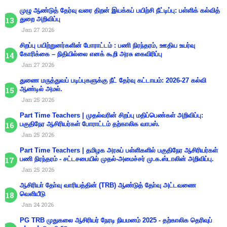
முழு ஆண்டுத் தேர்வு வரை திறன் இயக்கப் பயிற்சி நீட்டிப்பு: பள்ளிக் கல்வித்
துறை அறிவிப்பு
Jan 27 2026
சிறப்பு பயிற்றுனர்களின் போராட்டம் : பணி நிரந்தரம், ஊதிய உயர்வு
கோரிக்கை – நிதியில்லை எனக் கூறி அரசு கைவிரிப்பு
Jan 27 2026
துணை மருத்துவப் படிப்புகளுக்கு நீட் தேர்வு கட்டாயம்: 2026-27 கல்வி
ஆண்டில் அமல்.
Jan 25 2026
Part Time Teachers | முதல்வரின் சிறப்பு மதிப்பெண்கள் அறிவிப்பு:
பகுதிநேர ஆசிரியர்கள் போராட்டம் தற்காலிக வாபஸ்.
Jan 25 2026
Part Time Teachers | தமிழக அரசுப் பள்ளிகளில் பகுதிநேர ஆசிரியர்கள்
பணி நிரந்தரம் - சட்டசபையில் முதல்-அமைச்சர் மு.க.ஸ்டாலின் அறிவிப்பு.
Jan 25 2026
ஆசிரியா் தோ்வு வாரியத்தின் (TRB) ஆண்டுத் தோ்வு அட்டவணை
வெளியீடு
Jan 24 2026
PG TRB முதுகலை ஆசிரியர் நேரடி நியமனம் 2025 - தற்காலிக தெரிவுப்