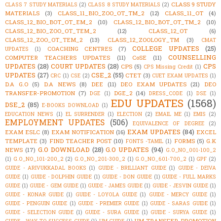
CLASS 9 STUDY
CLASS 7 STUDY MATERIALS
(2)
CLASS 8 STUDY MATERIALS
(2)
MATERIALS
(3)
CLASS_11_BIO_ZOO_OT_TM_2
(12)
CLASS_11_OT
(4)
CLASS_12_BIO_BOT_OT_EM_2
(10)
CLASS_12_BIO_BOT_OT_TM_2
(10)
CLASS_12_BIO_ZOO_OT_TEM_2
(12)
CLASS_12_OT
(6)
CLASS_12_ZOO_OT_TEM_2
(13)
CLASS_12_ZOOLOGY_TM
(3)
CMAT
COLLEGE UPDATES
(25)
COACHING CENTRES
(7)
UPDATES
(1)
COUNSELLING
COMPUTER TEACHERS UPDATES
(11)
CoSE
(11)
UPDATES
(28)
COURT UPDATES
(28)
CPS
CPS
(5)
CPS Missing Credit
(1)
UPDATES
(27)
CSE_2
(55)
CTET
(3)
CRC
(1)
CSE
(2)
CUET EXAM UPDATES
(1)
D.A G.O
(5)
D.A NEWS
(8)
DEE
(11)
DEO EXAM UPDATES
(21)
DEO
TRANSFER-PROMOTION
(7)
DGE_2
(14)
DGE
(1)
DRESS_CODE
(1)
DSE
(1)
EDU UPDATES
(1568)
DSE_2
(85)
E-BOOKS DOWNLOAD
(1)
EDUCATION NEWS
(1)
EL SURRENDER
(1)
ELECTION
(2)
EMAIL ME
(1)
EMIS
(2)
EMPLOYMENT UPDATES
(506)
EQUIVALENCE OF DEGREE
(2)
EXAM UPDATES
(84)
EXAM ESLC
(8)
EXAM NOTIFICATION
(16)
EXCEL
TEMPLATE
(3)
FIND TEACHER POST
(10)
FORMS
(5)
G.K
FONTS -TAMIL
(1)
G.O DOWNLOAD
(28)
G.O UPDATES
(94)
NEWS
(17)
G.O_NO_001-100_2
(1)
G.O_NO_101-200_2
(2)
G.O_NO_201-300_2
(1)
G.O_NO_601-700_2
(1)
GPF
(2)
GUIDE - ARIVUKKADAL BOOKS
(1)
GUIDE - BRILLIANT GUIDE
(1)
GUIDE - DEIVA
GUIDE
(1)
GUIDE - DOLPHIN GUIDE
(1)
GUIDE - DON GUIDE
(1)
GUIDE - FULL MARKS
GUIDE
(1)
GUIDE - GEM GUIDE
(1)
GUIDE - JAMES GUIDE
(1)
GUIDE - JESVIN GUIDE
(1)
GUIDE - KONAR GUIDE
(1)
GUIDE - LOYOLA GUIDE
(1)
GUIDE - MERCY GUIDE
(1)
GUIDE - PENGUIN GUIDE
(1)
GUIDE - PREMIER GUIDE
(1)
GUIDE - SARAS GUIDE
(1)
GUIDE - SELECTION GUIDE
(1)
GUIDE - SURA GUIDE
(1)
GUIDE - SURYA GUIDE
(1)
HM TRANSFER-PROMOTION