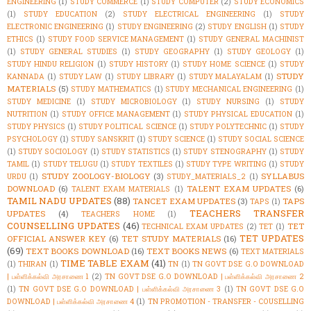
ENGINEERING
(1)
STUDY COMMERCE
(1)
STUDY COMPUTER
(2)
STUDY ECONOMICS
(1)
STUDY EDUCATION
(2)
STUDY ELECTRICAL ENGINEERING
(1)
STUDY
ELECTRONIC ENGINEERING
(1)
STUDY ENGINEERING
(2)
STUDY ENGLISH
(1)
STUDY
ETHICS
(1)
STUDY FOOD SERVICE MANAGEMENT
(1)
STUDY GENERAL MACHINIST
(1)
STUDY GENERAL STUDIES
(1)
STUDY GEOGRAPHY
(1)
STUDY GEOLOGY
(1)
STUDY HINDU RELIGION
(1)
STUDY HISTORY
(1)
STUDY HOME SCIENCE
(1)
STUDY
STUDY
KANNADA
(1)
STUDY LAW
(1)
STUDY LIBRARY
(1)
STUDY MALAYALAM
(1)
MATERIALS
(5)
STUDY MATHEMATICS
(1)
STUDY MECHANICAL ENGINEERING
(1)
STUDY MEDICINE
(1)
STUDY MICROBIOLOGY
(1)
STUDY NURSING
(1)
STUDY
NUTRITION
(1)
STUDY OFFICE MANAGEMENT
(1)
STUDY PHYSICAL EDUCATION
(1)
STUDY PHYSICS
(1)
STUDY POLITICAL SCIENCE
(1)
STUDY POLYTECHNIC
(1)
STUDY
PSYCHOLOGY
(1)
STUDY SANSKRIT
(1)
STUDY SCIENCE
(1)
STUDY SOCIAL SCIENCE
(1)
STUDY SOCIOLOGY
(1)
STUDY STATISTICS
(1)
STUDY STENOGRAPHY
(1)
STUDY
TAMIL
(1)
STUDY TELUGU
(1)
STUDY TEXTILES
(1)
STUDY TYPE WRITING
(1)
STUDY
STUDY ZOOLOGY-BIOLOGY
(3)
SYLLABUS
URDU
(1)
STUDY_MATERIALS_2
(1)
DOWNLOAD
(6)
TALENT EXAM UPDATES
(6)
TALENT EXAM MATERIALS
(1)
TAMIL NADU UPDATES
(88)
TANCET EXAM UPDATES
(3)
TAPS
TAPS
(1)
TEACHERS TRANSFER
UPDATES
(4)
TEACHERS HOME
(1)
COUNSELLING UPDATES
(46)
TET
TECHNICAL EXAM UPDATES
(2)
TET
(1)
TET UPDATES
OFFICIAL ANSWER KEY
(6)
TET STUDY MATERIALS
(16)
(69)
TEXT BOOKS DOWNLOAD
(16)
TEXT BOOKS NEWS
(6)
TEXT MATERIALS
TIME TABLE EXAM
(41)
(1)
THIRAN
(1)
TN
(1)
TN GOVT DSE G.O DOWNLOAD
| பள்ளிக்கல்வி அரசாணை 1
(2)
TN GOVT DSE G.O DOWNLOAD | பள்ளிக்கல்வி அரசாணை 2
(1)
TN GOVT DSE G.O DOWNLOAD | பள்ளிக்கல்வி அரசாணை 3
(1)
TN GOVT DSE G.O
DOWNLOAD | பள்ளிக்கல்வி அரசாணை 4
(1)
TN PROMOTION - TRANSFER - COUSELLING