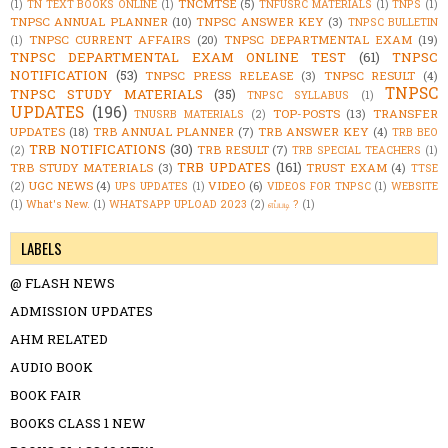
TNCMTSE
(5)
(1)
TN TEXT BOOKS ONLINE
(1)
TNFUSRC MATERIALS
(1)
TNPS
(1)
TNPSC ANNUAL PLANNER
(10)
TNPSC ANSWER KEY
(3)
TNPSC BULLETIN
TNPSC CURRENT AFFAIRS
(20)
TNPSC DEPARTMENTAL EXAM
(19)
(1)
TNPSC DEPARTMENTAL EXAM ONLINE TEST
(61)
TNPSC
NOTIFICATION
(53)
TNPSC PRESS RELEASE
(3)
TNPSC RESULT
(4)
TNPSC
TNPSC STUDY MATERIALS
(35)
TNPSC SYLLABUS
(1)
UPDATES
(196)
TOP-POSTS
(13)
TRANSFER
TNUSRB MATERIALS
(2)
UPDATES
(18)
TRB ANNUAL PLANNER
(7)
TRB ANSWER KEY
(4)
TRB BEO
TRB NOTIFICATIONS
(30)
TRB RESULT
(7)
(2)
TRB SPECIAL TEACHERS
(1)
TRB UPDATES
(161)
TRB STUDY MATERIALS
(3)
TRUST EXAM
(4)
TTSE
UGC NEWS
(4)
VIDEO
(6)
(2)
UPS UPDATES
(1)
VIDEOS FOR TNPSC
(1)
WEBSITE
(1)
What's New.
(1)
WHATSAPP UPLOAD 2023
(2)
எப்படி ?
(1)
LABELS
@ FLASH NEWS
ADMISSION UPDATES
AHM RELATED
AUDIO BOOK
BOOK FAIR
BOOKS CLASS 1 NEW