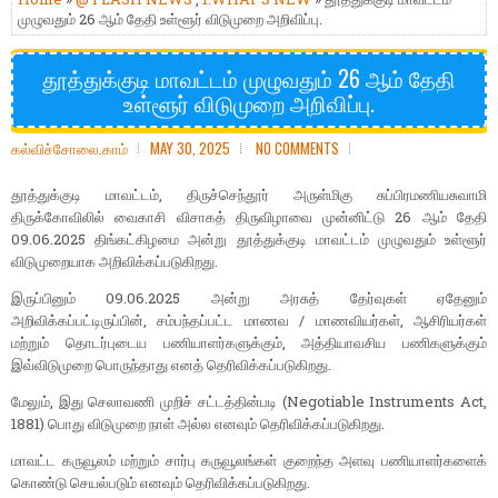
முழுவதும் 26 ஆம் தேதி உள்ளூர் விடுமுறை அறிவிப்பு.
தூத்துக்குடி மாவட்டம் முழுவதும் 26 ஆம் தேதி
உள்ளூர் விடுமுறை அறிவிப்பு.
கல்விச்சோலை.காம்
MAY 30, 2025
NO COMMENTS
தூத்துக்குடி மாவட்டம், திருச்செந்தூர் அருள்மிகு சுப்பிரமணியசுவாமி
திருக்கோவிலில் வைகாசி விசாகத் திருவிழாவை முன்னிட்டு 26 ஆம் தேதி
09.06.2025 திங்கட்கிழமை அன்று தூத்துக்குடி மாவட்டம் முழுவதும் உள்ளூர்
விடுமுறையாக அறிவிக்கப்படுகிறது.
இருப்பினும் 09.06.2025 அன்று அரசுத் தேர்வுகள் ஏதேனும்
அறிவிக்கப்பட்டிருப்பின், சம்பந்தப்பட்ட மாணவ / மாணவியர்கள், ஆசிரியர்கள்
மற்றும் தொடர்புடைய பணியாளர்களுக்கும், அத்தியாவசிய பணிகளுக்கும்
இவ்விடுமுறை பொருந்தாது எனத் தெரிவிக்கப்படுகிறது.
மேலும், இது செலாவணி முறிச் சட்டத்தின்படி (Negotiable Instruments Act,
1881) பொது விடுமுறை நாள் அல்ல எனவும் தெரிவிக்கப்படுகிறது.
மாவட்ட கருவூலம் மற்றும் சார்பு கருவூலங்கள் குறைந்த அளவு பணியாளர்களைக்
கொண்டு செயல்படும் எனவும் தெரிவிக்கப்படுகிறது.