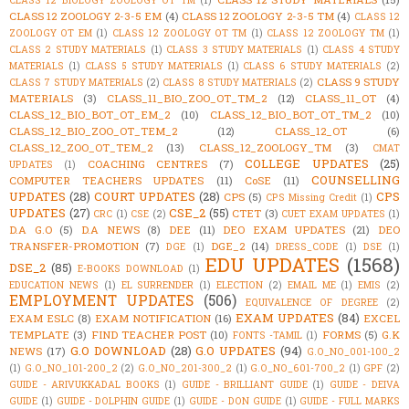
CLASS 12 BIOLOGY ZOOLOGY OT TM
(1)
CLASS 12 ZOOLOGY 2-3-5 EM
(4)
CLASS 12 ZOOLOGY 2-3-5 TM
(4)
CLASS 12
ZOOLOGY OT EM
(1)
CLASS 12 ZOOLOGY OT TM
(1)
CLASS 12 ZOOLOGY TM
(1)
CLASS 2 STUDY MATERIALS
(1)
CLASS 3 STUDY MATERIALS
(1)
CLASS 4 STUDY
MATERIALS
(1)
CLASS 5 STUDY MATERIALS
(1)
CLASS 6 STUDY MATERIALS
(2)
CLASS 9 STUDY
CLASS 7 STUDY MATERIALS
(2)
CLASS 8 STUDY MATERIALS
(2)
MATERIALS
(3)
CLASS_11_BIO_ZOO_OT_TM_2
(12)
CLASS_11_OT
(4)
CLASS_12_BIO_BOT_OT_EM_2
(10)
CLASS_12_BIO_BOT_OT_TM_2
(10)
CLASS_12_BIO_ZOO_OT_TEM_2
(12)
CLASS_12_OT
(6)
CLASS_12_ZOO_OT_TEM_2
(13)
CLASS_12_ZOOLOGY_TM
(3)
CMAT
COLLEGE UPDATES
(25)
COACHING CENTRES
(7)
UPDATES
(1)
COUNSELLING
COMPUTER TEACHERS UPDATES
(11)
CoSE
(11)
UPDATES
(28)
COURT UPDATES
(28)
CPS
CPS
(5)
CPS Missing Credit
(1)
UPDATES
(27)
CSE_2
(55)
CTET
(3)
CRC
(1)
CSE
(2)
CUET EXAM UPDATES
(1)
D.A G.O
(5)
D.A NEWS
(8)
DEE
(11)
DEO EXAM UPDATES
(21)
DEO
TRANSFER-PROMOTION
(7)
DGE_2
(14)
DGE
(1)
DRESS_CODE
(1)
DSE
(1)
EDU UPDATES
(1568)
DSE_2
(85)
E-BOOKS DOWNLOAD
(1)
EDUCATION NEWS
(1)
EL SURRENDER
(1)
ELECTION
(2)
EMAIL ME
(1)
EMIS
(2)
EMPLOYMENT UPDATES
(506)
EQUIVALENCE OF DEGREE
(2)
EXAM UPDATES
(84)
EXAM ESLC
(8)
EXAM NOTIFICATION
(16)
EXCEL
TEMPLATE
(3)
FIND TEACHER POST
(10)
FORMS
(5)
G.K
FONTS -TAMIL
(1)
G.O DOWNLOAD
(28)
G.O UPDATES
(94)
NEWS
(17)
G.O_NO_001-100_2
(1)
G.O_NO_101-200_2
(2)
G.O_NO_201-300_2
(1)
G.O_NO_601-700_2
(1)
GPF
(2)
GUIDE - ARIVUKKADAL BOOKS
(1)
GUIDE - BRILLIANT GUIDE
(1)
GUIDE - DEIVA
GUIDE
(1)
GUIDE - DOLPHIN GUIDE
(1)
GUIDE - DON GUIDE
(1)
GUIDE - FULL MARKS