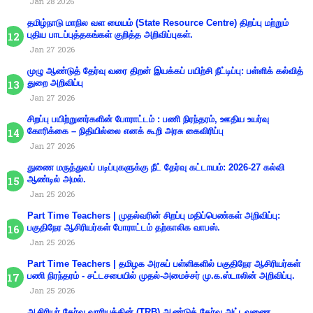
Jan 28 2026
தமிழ்நாடு மாநில வள மையம் (State Resource Centre) திறப்பு மற்றும்
புதிய பாடப்புத்தகங்கள் குறித்த அறிவிப்புகள்.
Jan 27 2026
முழு ஆண்டுத் தேர்வு வரை திறன் இயக்கப் பயிற்சி நீட்டிப்பு: பள்ளிக் கல்வித்
துறை அறிவிப்பு
Jan 27 2026
சிறப்பு பயிற்றுனர்களின் போராட்டம் : பணி நிரந்தரம், ஊதிய உயர்வு
கோரிக்கை – நிதியில்லை எனக் கூறி அரசு கைவிரிப்பு
Jan 27 2026
துணை மருத்துவப் படிப்புகளுக்கு நீட் தேர்வு கட்டாயம்: 2026-27 கல்வி
ஆண்டில் அமல்.
Jan 25 2026
Part Time Teachers | முதல்வரின் சிறப்பு மதிப்பெண்கள் அறிவிப்பு:
பகுதிநேர ஆசிரியர்கள் போராட்டம் தற்காலிக வாபஸ்.
Jan 25 2026
Part Time Teachers | தமிழக அரசுப் பள்ளிகளில் பகுதிநேர ஆசிரியர்கள்
பணி நிரந்தரம் - சட்டசபையில் முதல்-அமைச்சர் மு.க.ஸ்டாலின் அறிவிப்பு.
Jan 25 2026
ஆசிரியா் தோ்வு வாரியத்தின் (TRB) ஆண்டுத் தோ்வு அட்டவணை