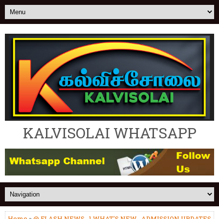
KALVISOLAI WHATSAPP
Home
»
@ FLASH NEWS
,
1.WHAT'S NEW
,
ADMISSION UPDATES