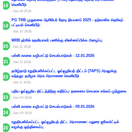
வெளியீடு
Jan 24 2026
PG TRB முதுகலை ஆசிரியர் நேரடி நியமனம் 2025 - தற்காலிக தெரிவுப்
பட்டியல் வெளியீடு.
Jan 23 2026
MRB நர்சிங் உதவியாளர் பணிக்கு விண்ணப்பிக்க அழைப்பு
Jan 21 2026
பள்ளி காலை வழிபாட்டு செயல்பாடுகள் - 12.01.2026
Jan 12 2026
தமிழ்நாடு உறுதியளிக்கப்பட்ட ஓய்வூதியத் திட்டம் (TAPS) அமலுக்கு
வந்தது: தமிழக அரசு அரசாணை வெளியீடு
Jan 11 2026
புதிய ஓய்வூதிய திட்டத்திற்கு எதிர்ப்பு: தலைமை செயலக சங்கம் முற்றுகை
Jan 09 2026
பள்ளி காலை வழிபாட்டு செயல்பாடுகள் - 09.01.2026
Jan 09 2026
உறுதியளிக்கப்பட்ட ஓய்வூதியத் திட்ட அரசாணை: மதுரை ஐகோர்ட்டில்
வழக்கு ஒத்திவைப்பு