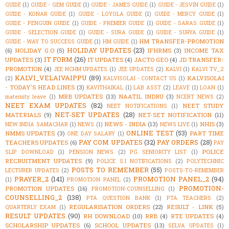
GUIDE
(1)
GUIDE - GEM GUIDE
(1)
GUIDE - JAMES GUIDE
(1)
GUIDE - JESVIN GUIDE
(1)
GUIDE - KONAR GUIDE
(1)
GUIDE - LOYOLA GUIDE
(1)
GUIDE - MERCY GUIDE
(1)
GUIDE - PENGUIN GUIDE
(1)
GUIDE - PREMIER GUIDE
(1)
GUIDE - SARAS GUIDE
(1)
GUIDE - SELECTION GUIDE
(1)
GUIDE - SURA GUIDE
(1)
GUIDE - SURYA GUIDE
(1)
HM TRANSFER-PROMOTION
GUIDE - WAY TO SUCCESS GUIDE
(1)
HM GUIDE
(1)
HOLIDAY UPDATES
(23)
(6)
HOLIDAY G.O
(5)
IFHRMS
(3)
INCOME TAX
IT FORM
(26)
UPDATES
(3)
IT UPDATES
(4)
JACTO GEO
(4)
JD TRANSFER-
PROMOTION
(4)
JEE NCHM UPDATES
(1)
JEE UPDATES
(2)
KALVI
(1)
KALVI TV_2
KALVI_VELAIVAIPPU
(89)
KALVISOLAI
(2)
KALVISOLAI - CONTACT US
(1)
- TODAY'S HEAD LINES
(3)
KAVITHAIKAL
(1)
LAB ASST
(2)
LEAVE
(1)
LOAN
(1)
MRB UPDATES
(13)
NAATIL INDRU
(3)
maternity leave
(1)
NCERT NEWS
(2)
NEET EXAM UPDATES
(82)
NEET STUDY
NEET NOTIFICATIONS
(1)
NET-SET UPDATES
(28)
MATERIALS
(9)
NET-SET NOTIFICATION
(11)
NEWS - INDIA
(13)
NHIS
(3)
NEW INDIA SAMACHAR
(1)
NEWS
(1)
NEWS LIVE
(1)
ONLINE TEST
(53)
NMMS UPDATES
(3)
PART TIME
ONE DAY SALARY
(1)
PAY COM UPDATES
(32)
PAY ORDERS
(28)
TEACHERS UPDATES
(6)
PAY
POLICE
SLIP DOWNLOAD
(1)
PENSION NEWS
(2)
PG SENIORITY LIST
(1)
RECRUITMENT UPDATES
(9)
POLICE S.I NOTIFICATIONS
(2)
POLYTECHNIC
POSTS TO REMEMBER
(55)
LECTURER UPDATES
(2)
POSTS-TO-REMEMBER
PRAYER_2
(141)
PROMOTION PANEL_2
(94)
(1)
PROMOTION PANEL
(2)
PROMOTION-
PROMOTION UPDATES
(16)
PROMOTION-COUNSELLING
(1)
COUNSELLING_2
(138)
PTA QUESTION BANK
(1)
PTA TEACHERS
(2)
REGULARISATION ORDERS
(22)
RESULT - LINK
(5)
QUARTERLY EXAM
(1)
RESULT UPDATES
(90)
RH DOWNLOAD
(10)
RRB
(4)
RTE UPDATES
(4)
SCHOLARSHIP UPDATES
(6)
SCHOOL UPDATES
(13)
SELVA UPDATES
(1)