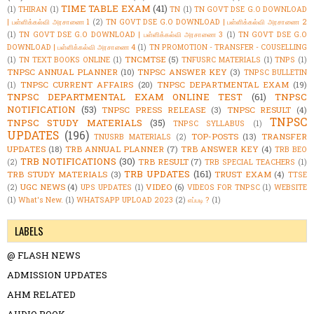
TIME TABLE EXAM
(41)
(1)
THIRAN
(1)
TN
(1)
TN GOVT DSE G.O DOWNLOAD
| பள்ளிக்கல்வி அரசாணை 1
(2)
TN GOVT DSE G.O DOWNLOAD | பள்ளிக்கல்வி அரசாணை 2
(1)
TN GOVT DSE G.O DOWNLOAD | பள்ளிக்கல்வி அரசாணை 3
(1)
TN GOVT DSE G.O
DOWNLOAD | பள்ளிக்கல்வி அரசாணை 4
(1)
TN PROMOTION - TRANSFER - COUSELLING
TNCMTSE
(5)
(1)
TN TEXT BOOKS ONLINE
(1)
TNFUSRC MATERIALS
(1)
TNPS
(1)
TNPSC ANNUAL PLANNER
(10)
TNPSC ANSWER KEY
(3)
TNPSC BULLETIN
TNPSC CURRENT AFFAIRS
(20)
TNPSC DEPARTMENTAL EXAM
(19)
(1)
TNPSC DEPARTMENTAL EXAM ONLINE TEST
(61)
TNPSC
NOTIFICATION
(53)
TNPSC PRESS RELEASE
(3)
TNPSC RESULT
(4)
TNPSC
TNPSC STUDY MATERIALS
(35)
TNPSC SYLLABUS
(1)
UPDATES
(196)
TOP-POSTS
(13)
TRANSFER
TNUSRB MATERIALS
(2)
UPDATES
(18)
TRB ANNUAL PLANNER
(7)
TRB ANSWER KEY
(4)
TRB BEO
TRB NOTIFICATIONS
(30)
TRB RESULT
(7)
(2)
TRB SPECIAL TEACHERS
(1)
TRB UPDATES
(161)
TRB STUDY MATERIALS
(3)
TRUST EXAM
(4)
TTSE
UGC NEWS
(4)
VIDEO
(6)
(2)
UPS UPDATES
(1)
VIDEOS FOR TNPSC
(1)
WEBSITE
(1)
What's New.
(1)
WHATSAPP UPLOAD 2023
(2)
எப்படி ?
(1)
LABELS
@ FLASH NEWS
ADMISSION UPDATES
AHM RELATED