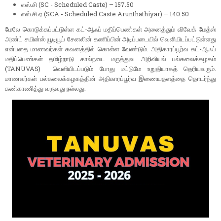
எஸ்.சி (SC - Scheduled Caste) – 157.50
எஸ்.சி.ஏ (SCA - Scheduled Caste Arunthathiyar) – 140.50
மேலே கொடுக்கப்பட்டுள்ள கட்-ஆஃப் மதிப்பெண்கள் அனைத்தும் விவேக் மேத்ஸ்
அண்ட் சயின்ஸ் யூடியூப் சேனலின் கணிப்பின் அடிப்படையில் வெளியிடப்பட்டுள்ளது
என்பதை மாணவர்கள் கவனத்தில் கொள்ள வேண்டும். அதிகாரப்பூர்வ கட்-ஆஃப்
மதிப்பெண்கள் தமிழ்நாடு கால்நடை மருத்துவ அறிவியல் பல்கலைக்கழகம்
(TANUVAS) வெளியிடப்படும் போது மட்டுமே உறுதியாகத் தெரியவரும்.
மாணவர்கள் பல்கலைக்கழகத்தின் அதிகாரப்பூர்வ இணையதளத்தை தொடர்ந்து
கண்காணித்து வருவது நல்லது.