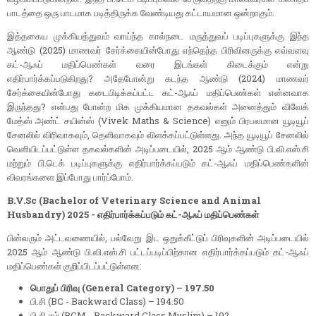
பாடத்தை ஒரு பாடமாக படித்திருக்க வேண்டியது கட்டாயமான ஒன்றாகும்.
இத்தகைய முக்கியத்துவம் வாய்ந்த கால்நடை மருத்துவப் படிப்புகளுக்கு இந்த
ஆண்டு (2025) மாணவர் சேர்க்கையின்போது எந்தெந்த பிரிவினருக்கு எவ்வளவு
கட்-ஆஃப் மதிப்பெண்கள் வரை இடங்கள் கிடைக்கும் என்று
எதிர்பார்க்கப்படுகிறது? அதேபோன்று கடந்த ஆண்டு (2024) மாணவர்
சேர்க்கையின்போது கடைபிடிக்கப்பட்ட கட்-ஆஃப் மதிப்பெண்கள் என்னவாக
இருந்தது? என்பது போன்ற மிக முக்கியமான தகவல்கள் அனைத்தும் விவேக்
மேத்ஸ் அண்ட் சயின்ஸ் (Vivek Maths & Science) எனும் பிரபலமான யூடியூப்
சேனலில் விரிவாகவும், தெளிவாகவும் விளக்கப்பட்டுள்ளது. அந்த யூடியூப் சேனலில்
வெளியிடப்பட்டுள்ள தகவல்களின் அடிப்படையில், 2025 ஆம் ஆண்டு பி.வி.எஸ்.சி
மற்றும் பி.டெக் படிப்புகளுக்கு எதிர்பார்க்கப்படும் கட்-ஆஃப் மதிப்பெண்களின்
விவரங்களை இப்போது பார்ப்போம்.
B.V.Sc (Bachelor of Veterinary Science and Animal
Husbandry) 2025 - எதிர்பார்க்கப்படும் கட்-ஆஃப் மதிப்பெண்கள்
பின்வரும் அட்டவணையில், பல்வேறு இட ஒதுக்கீட்டுப் பிரிவுகளின் அடிப்படையில்
2025 ஆம் ஆண்டு பி.வி.எஸ்.சி பட்டப்படிப்பிற்கான எதிர்பார்க்கப்படும் கட்-ஆஃப்
மதிப்பெண்கள் குறிப்பிடப்பட்டுள்ளன:
பொதுப் பிரிவு (General Category) – 197.50
பி.சி (BC - Backward Class) – 194.50
பி.சி.எம் (BCM - Backward Class Muslim) – 192