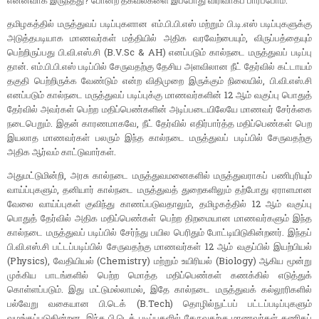
என்னவாக இருந்தது? போன்ற தகவல்களை இப்போது விரிவாகப் பார்ப்போம்.
தமிழகத்தில் மருத்துவப் படிப்புகளான எம்.பி.பி.எஸ் மற்றும் பி.டி.எஸ் படிப்புகளுக்கு
அடுத்தபடியாக மாணவர்கள் மத்தியில் அதிக வரவேற்பையும், விருப்பத்தையும்
பெற்றிருப்பது பி.வி.எஸ்.சி (B.V.Sc & AH) எனப்படும் கால்நடை மருத்துவப் படிப்பு
தான். எம்.பி.பி.எஸ் படிப்பில் சேருவதற்கு தேசிய அளவிலான நீட் தேர்வில் கட்டாயம்
தகுதி பெற்றிருக்க வேண்டும் என்ற விதிமுறை இருக்கும் நிலையில், பி.வி.எஸ்.சி
எனப்படும் கால்நடை மருத்துவப் படிப்புக்கு மாணவர்களின் 12 ஆம் வகுப்பு பொதுத்
தேர்வில் அவர்கள் பெற்ற மதிப்பெண்களின் அடிப்படையிலேயே மாணவர் சேர்க்கை
நடைபெறும். இதன் காரணமாகவே, நீட் தேர்வில் எதிர்பார்த்த மதிப்பெண்கள் பெற
இயலாத மாணவர்கள் பலரும் இந்த கால்நடை மருத்துவப் படிப்பில் சேருவதற்கு
அதிக ஆர்வம் காட்டுவார்கள்.
அதுமட்டுமின்றி, அரசு கால்நடை மருத்துவமனைகளில் மருத்துவராகப் பணிபுரியும்
வாய்ப்புகளும், தனியார் கால்நடை மருத்துவத் துறைகளிலும் தற்போது ஏராளமான
வேலை வாய்ப்புகள் குவிந்து காணப்படுவதாலும், தமிழகத்தில் 12 ஆம் வகுப்பு
பொதுத் தேர்வில் அதிக மதிப்பெண்கள் பெற்ற திறமையான மாணவர்களும் இந்த
கால்நடை மருத்துவப் படிப்பில் சேர்ந்து பயில பெரிதும் போட்டியிடுகின்றனர். இந்தப்
பி.வி.எஸ்.சி பட்டப்படிப்பில் சேருவதற்கு மாணவர்கள் 12 ஆம் வகுப்பில் இயற்பியல்
(Physics), வேதியியல் (Chemistry) மற்றும் உயிரியல் (Biology) ஆகிய மூன்று
முக்கிய பாடங்களில் பெற்ற மொத்த மதிப்பெண்கள் கணக்கில் எடுத்துக்
கொள்ளப்படும். இது மட்டுமல்லாமல், இதே கால்நடை மருத்துவக் கல்லூரிகளில்
பல்வேறு வகையான பி.டெக் (B.Tech) தொழில்நுட்பப் பட்டப்படிப்புகளும்
வழங்கப்படுகின்றன. இந்த பி.டெக் படிப்புகளில் சேருவதற்கு மாணவர்கள் கணிதப்