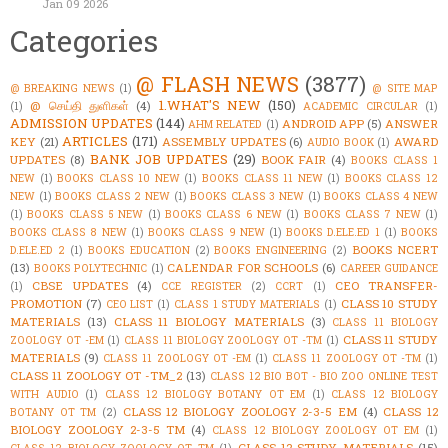
Jan 09 2026
Categories
@ FLASH NEWS
(3877)
@ BREAKING NEWS
(1)
@ SITE MAP
1.WHAT'S NEW
(150)
@ செய்தி துளிகள்
(4)
(1)
ACADEMIC CIRCULAR
(1)
ADMISSION UPDATES
(144)
ANDROID APP
(5)
ANSWER
AHM RELATED
(1)
ARTICLES
(171)
KEY
(21)
ASSEMBLY UPDATES
(6)
AWARD
AUDIO BOOK
(1)
BANK JOB UPDATES
(29)
UPDATES
(8)
BOOK FAIR
(4)
BOOKS CLASS 1
NEW
(1)
BOOKS CLASS 10 NEW
(1)
BOOKS CLASS 11 NEW
(1)
BOOKS CLASS 12
NEW
(1)
BOOKS CLASS 2 NEW
(1)
BOOKS CLASS 3 NEW
(1)
BOOKS CLASS 4 NEW
(1)
BOOKS CLASS 5 NEW
(1)
BOOKS CLASS 6 NEW
(1)
BOOKS CLASS 7 NEW
(1)
BOOKS CLASS 8 NEW
(1)
BOOKS CLASS 9 NEW
(1)
BOOKS D.ELE.ED 1
(1)
BOOKS
BOOKS NCERT
D.ELE.ED 2
(1)
BOOKS EDUCATION
(2)
BOOKS ENGINEERING
(2)
(13)
CALENDAR FOR SCHOOLS
(6)
BOOKS POLYTECHNIC
(1)
CAREER GUIDANCE
CBSE UPDATES
(4)
CEO TRANSFER-
(1)
CCE REGISTER
(2)
CCRT
(1)
PROMOTION
(7)
CLASS 10 STUDY
CEO LIST
(1)
CLASS 1 STUDY MATERIALS
(1)
MATERIALS
(13)
CLASS 11 BIOLOGY MATERIALS
(3)
CLASS 11 BIOLOGY
CLASS 11 STUDY
ZOOLOGY OT -EM
(1)
CLASS 11 BIOLOGY ZOOLOGY OT -TM
(1)
MATERIALS
(9)
CLASS 11 ZOOLOGY OT -EM
(1)
CLASS 11 ZOOLOGY OT -TM
(1)
CLASS 11 ZOOLOGY OT -TM_2
(13)
CLASS 12 BIO BOT - BIO ZOO ONLINE TEST
WITH AUDIO
(1)
CLASS 12 BIOLOGY BOTANY OT EM
(1)
CLASS 12 BIOLOGY
CLASS 12 BIOLOGY ZOOLOGY 2-3-5 EM
(4)
CLASS 12
BOTANY OT TM
(2)
BIOLOGY ZOOLOGY 2-3-5 TM
(4)
CLASS 12 BIOLOGY ZOOLOGY OT EM
(1)
CLASS 12 STUDY MATERIALS
(15)