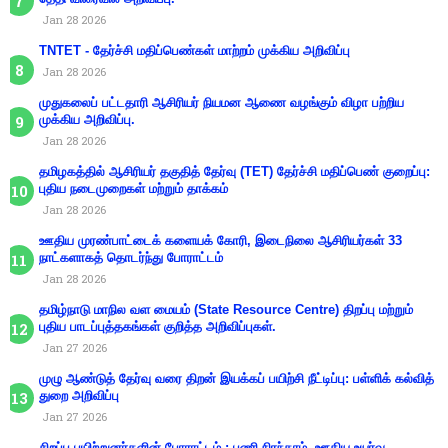
Jan 28 2026
TNTET - தேர்ச்சி மதிப்பெண்கள் மாற்றம் முக்கிய அறிவிப்பு
Jan 28 2026
முதுகலைப் பட்டதாரி ஆசிரியர் நியமன ஆணை வழங்கும் விழா பற்றிய
முக்கிய அறிவிப்பு.
Jan 28 2026
தமிழகத்தில் ஆசிரியர் தகுதித் தேர்வு (TET) தேர்ச்சி மதிப்பெண் குறைப்பு:
புதிய நடைமுறைகள் மற்றும் தாக்கம்
Jan 28 2026
ஊதிய முரண்பாட்டைக் களையக் கோரி, இடைநிலை ஆசிரியர்கள் 33
நாட்களாகத் தொடர்ந்து போராட்டம்
Jan 28 2026
தமிழ்நாடு மாநில வள மையம் (State Resource Centre) திறப்பு மற்றும்
புதிய பாடப்புத்தகங்கள் குறித்த அறிவிப்புகள்.
Jan 27 2026
முழு ஆண்டுத் தேர்வு வரை திறன் இயக்கப் பயிற்சி நீட்டிப்பு: பள்ளிக் கல்வித்
துறை அறிவிப்பு
Jan 27 2026
சிறப்பு பயிற்றுனர்களின் போராட்டம் : பணி நிரந்தரம், ஊதிய உயர்வு