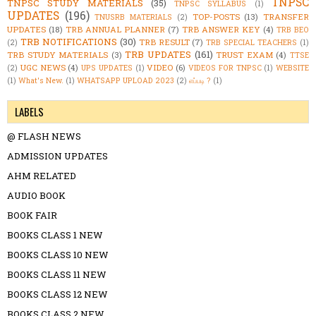
TNPSC
TNPSC STUDY MATERIALS
(35)
TNPSC SYLLABUS
(1)
UPDATES
(196)
TOP-POSTS
(13)
TRANSFER
TNUSRB MATERIALS
(2)
UPDATES
(18)
TRB ANNUAL PLANNER
(7)
TRB ANSWER KEY
(4)
TRB BEO
TRB NOTIFICATIONS
(30)
TRB RESULT
(7)
(2)
TRB SPECIAL TEACHERS
(1)
TRB UPDATES
(161)
TRB STUDY MATERIALS
(3)
TRUST EXAM
(4)
TTSE
UGC NEWS
(4)
VIDEO
(6)
(2)
UPS UPDATES
(1)
VIDEOS FOR TNPSC
(1)
WEBSITE
(1)
What's New.
(1)
WHATSAPP UPLOAD 2023
(2)
எப்படி ?
(1)
LABELS
@ FLASH NEWS
ADMISSION UPDATES
AHM RELATED
AUDIO BOOK
BOOK FAIR
BOOKS CLASS 1 NEW
BOOKS CLASS 10 NEW
BOOKS CLASS 11 NEW
BOOKS CLASS 12 NEW
BOOKS CLASS 2 NEW