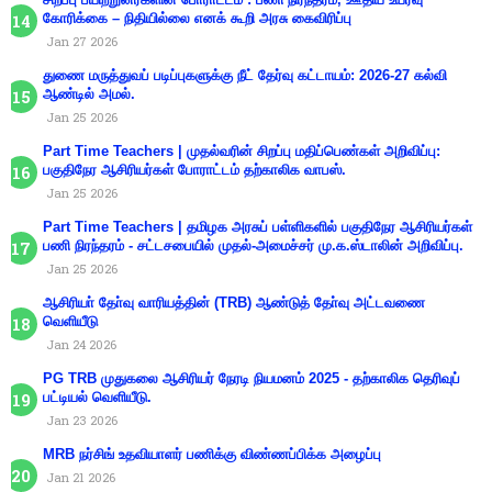
கோரிக்கை – நிதியில்லை எனக் கூறி அரசு கைவிரிப்பு
Jan 27 2026
துணை மருத்துவப் படிப்புகளுக்கு நீட் தேர்வு கட்டாயம்: 2026-27 கல்வி
ஆண்டில் அமல்.
Jan 25 2026
Part Time Teachers | முதல்வரின் சிறப்பு மதிப்பெண்கள் அறிவிப்பு:
பகுதிநேர ஆசிரியர்கள் போராட்டம் தற்காலிக வாபஸ்.
Jan 25 2026
Part Time Teachers | தமிழக அரசுப் பள்ளிகளில் பகுதிநேர ஆசிரியர்கள்
பணி நிரந்தரம் - சட்டசபையில் முதல்-அமைச்சர் மு.க.ஸ்டாலின் அறிவிப்பு.
Jan 25 2026
ஆசிரியா் தோ்வு வாரியத்தின் (TRB) ஆண்டுத் தோ்வு அட்டவணை
வெளியீடு
Jan 24 2026
PG TRB முதுகலை ஆசிரியர் நேரடி நியமனம் 2025 - தற்காலிக தெரிவுப்
பட்டியல் வெளியீடு.
Jan 23 2026
MRB நர்சிங் உதவியாளர் பணிக்கு விண்ணப்பிக்க அழைப்பு
Jan 21 2026