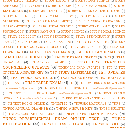
STUDY HINDU RELIGION
(1)
STUDY HISTORY
(1)
STUDY HOME SCIENCE
(1)
STUDY
STUDY
KANNADA
(1)
STUDY LAW
(1)
STUDY LIBRARY
(1)
STUDY MALAYALAM
(1)
MATERIALS
(5)
STUDY MATHEMATICS
(1)
STUDY MECHANICAL ENGINEERING
(1)
STUDY MEDICINE
(1)
STUDY MICROBIOLOGY
(1)
STUDY NURSING
(1)
STUDY
NUTRITION
(1)
STUDY OFFICE MANAGEMENT
(1)
STUDY PHYSICAL EDUCATION
(1)
STUDY PHYSICS
(1)
STUDY POLITICAL SCIENCE
(1)
STUDY POLYTECHNIC
(1)
STUDY
PSYCHOLOGY
(1)
STUDY SANSKRIT
(1)
STUDY SCIENCE
(1)
STUDY SOCIAL SCIENCE
(1)
STUDY SOCIOLOGY
(1)
STUDY STATISTICS
(1)
STUDY STENOGRAPHY
(1)
STUDY
TAMIL
(1)
STUDY TELUGU
(1)
STUDY TEXTILES
(1)
STUDY TYPE WRITING
(1)
STUDY
STUDY ZOOLOGY-BIOLOGY
(3)
SYLLABUS
URDU
(1)
STUDY_MATERIALS_2
(1)
DOWNLOAD
(6)
TALENT EXAM UPDATES
(6)
TALENT EXAM MATERIALS
(1)
TAMIL NADU UPDATES
(88)
TANCET EXAM UPDATES
(3)
TAPS
TAPS
(1)
TEACHERS TRANSFER
UPDATES
(4)
TEACHERS HOME
(1)
COUNSELLING UPDATES
(46)
TET
TECHNICAL EXAM UPDATES
(2)
TET
(1)
TET UPDATES
OFFICIAL ANSWER KEY
(6)
TET STUDY MATERIALS
(16)
(69)
TEXT BOOKS DOWNLOAD
(16)
TEXT BOOKS NEWS
(6)
TEXT MATERIALS
TIME TABLE EXAM
(41)
(1)
THIRAN
(1)
TN
(1)
TN GOVT DSE G.O DOWNLOAD
| பள்ளிக்கல்வி அரசாணை 1
(2)
TN GOVT DSE G.O DOWNLOAD | பள்ளிக்கல்வி அரசாணை 2
(1)
TN GOVT DSE G.O DOWNLOAD | பள்ளிக்கல்வி அரசாணை 3
(1)
TN GOVT DSE G.O
DOWNLOAD | பள்ளிக்கல்வி அரசாணை 4
(1)
TN PROMOTION - TRANSFER - COUSELLING
TNCMTSE
(5)
(1)
TN TEXT BOOKS ONLINE
(1)
TNFUSRC MATERIALS
(1)
TNPS
(1)
TNPSC ANNUAL PLANNER
(10)
TNPSC ANSWER KEY
(3)
TNPSC BULLETIN
TNPSC CURRENT AFFAIRS
(20)
TNPSC DEPARTMENTAL EXAM
(19)
(1)
TNPSC DEPARTMENTAL EXAM ONLINE TEST
(61)
TNPSC
NOTIFICATION
(53)
TNPSC PRESS RELEASE
(3)
TNPSC RESULT
(4)