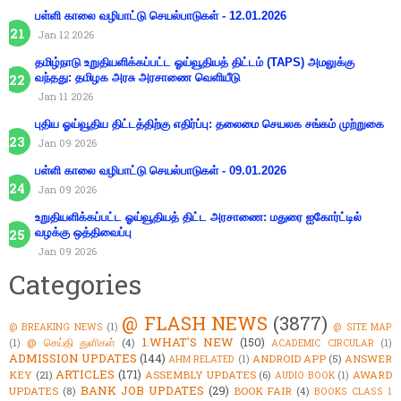
பள்ளி காலை வழிபாட்டு செயல்பாடுகள் - 12.01.2026
Jan 12 2026
தமிழ்நாடு உறுதியளிக்கப்பட்ட ஓய்வூதியத் திட்டம் (TAPS) அமலுக்கு
வந்தது: தமிழக அரசு அரசாணை வெளியீடு
Jan 11 2026
புதிய ஓய்வூதிய திட்டத்திற்கு எதிர்ப்பு: தலைமை செயலக சங்கம் முற்றுகை
Jan 09 2026
பள்ளி காலை வழிபாட்டு செயல்பாடுகள் - 09.01.2026
Jan 09 2026
உறுதியளிக்கப்பட்ட ஓய்வூதியத் திட்ட அரசாணை: மதுரை ஐகோர்ட்டில்
வழக்கு ஒத்திவைப்பு
Jan 09 2026
Categories
@ FLASH NEWS
(3877)
@ BREAKING NEWS
(1)
@ SITE MAP
1.WHAT'S NEW
(150)
@ செய்தி துளிகள்
(4)
(1)
ACADEMIC CIRCULAR
(1)
ADMISSION UPDATES
(144)
ANDROID APP
(5)
ANSWER
AHM RELATED
(1)
ARTICLES
(171)
KEY
(21)
ASSEMBLY UPDATES
(6)
AWARD
AUDIO BOOK
(1)
BANK JOB UPDATES
(29)
UPDATES
(8)
BOOK FAIR
(4)
BOOKS CLASS 1