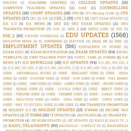
COLLEGE UPDATES
(25)
COACHING CENTRES
(7)
UPDATES
(1)
COUNSELLING
COMPUTER TEACHERS UPDATES
(11)
CoSE
(11)
UPDATES
(28)
COURT UPDATES
(28)
CPS
CPS
(5)
CPS Missing Credit
(1)
UPDATES
(27)
CSE_2
(55)
CTET
(3)
CRC
(1)
CSE
(2)
CUET EXAM UPDATES
(1)
D.A G.O
(5)
D.A NEWS
(8)
DEE
(11)
DEO EXAM UPDATES
(21)
DEO
TRANSFER-PROMOTION
(7)
DGE_2
(14)
DGE
(1)
DRESS_CODE
(1)
DSE
(1)
EDU UPDATES
(1568)
DSE_2
(85)
E-BOOKS DOWNLOAD
(1)
EDUCATION NEWS
(1)
EL SURRENDER
(1)
ELECTION
(2)
EMAIL ME
(1)
EMIS
(2)
EMPLOYMENT UPDATES
(506)
EQUIVALENCE OF DEGREE
(2)
EXAM UPDATES
(84)
EXAM ESLC
(8)
EXAM NOTIFICATION
(16)
EXCEL
TEMPLATE
(3)
FIND TEACHER POST
(10)
FORMS
(5)
G.K
FONTS -TAMIL
(1)
G.O DOWNLOAD
(28)
G.O UPDATES
(94)
NEWS
(17)
G.O_NO_001-100_2
(1)
G.O_NO_101-200_2
(2)
G.O_NO_201-300_2
(1)
G.O_NO_601-700_2
(1)
GPF
(2)
GUIDE - ARIVUKKADAL BOOKS
(1)
GUIDE - BRILLIANT GUIDE
(1)
GUIDE - DEIVA
GUIDE
(1)
GUIDE - DOLPHIN GUIDE
(1)
GUIDE - DON GUIDE
(1)
GUIDE - FULL MARKS
GUIDE
(1)
GUIDE - GEM GUIDE
(1)
GUIDE - JAMES GUIDE
(1)
GUIDE - JESVIN GUIDE
(1)
GUIDE - KONAR GUIDE
(1)
GUIDE - LOYOLA GUIDE
(1)
GUIDE - MERCY GUIDE
(1)
GUIDE - PENGUIN GUIDE
(1)
GUIDE - PREMIER GUIDE
(1)
GUIDE - SARAS GUIDE
(1)
GUIDE - SELECTION GUIDE
(1)
GUIDE - SURA GUIDE
(1)
GUIDE - SURYA GUIDE
(1)
HM TRANSFER-PROMOTION
GUIDE - WAY TO SUCCESS GUIDE
(1)
HM GUIDE
(1)
HOLIDAY UPDATES
(23)
(6)
HOLIDAY G.O
(5)
IFHRMS
(3)
INCOME TAX
IT FORM
(26)
UPDATES
(3)
IT UPDATES
(4)
JACTO GEO
(4)
JD TRANSFER-
PROMOTION
(4)
JEE NCHM UPDATES
(1)
JEE UPDATES
(2)
KALVI
(1)
KALVI TV_2
KALVI_VELAIVAIPPU
(89)
KALVISOLAI
(2)
KALVISOLAI - CONTACT US
(1)
- TODAY'S HEAD LINES
(3)
KAVITHAIKAL
(1)
LAB ASST
(2)
LEAVE
(1)
LOAN
(1)