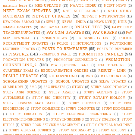
MRB UPDATES
(13)
NAATIL INDRU
(3)
maternity leave
(1)
NCERT NEWS
(2)
NEET EXAM UPDATES
(82)
NEET STUDY
NEET NOTIFICATIONS
(1)
NET-SET UPDATES
(28)
MATERIALS
(9)
NET-SET NOTIFICATION
(11)
NEWS - INDIA
(13)
NHIS
(3)
NEW INDIA SAMACHAR
(1)
NEWS
(1)
NEWS LIVE
(1)
ONLINE TEST
(53)
NMMS UPDATES
(3)
PART TIME
ONE DAY SALARY
(1)
PAY COM UPDATES
(32)
PAY ORDERS
(28)
TEACHERS UPDATES
(6)
PAY
POLICE
SLIP DOWNLOAD
(1)
PENSION NEWS
(2)
PG SENIORITY LIST
(1)
RECRUITMENT UPDATES
(9)
POLICE S.I NOTIFICATIONS
(2)
POLYTECHNIC
POSTS TO REMEMBER
(55)
LECTURER UPDATES
(2)
POSTS-TO-REMEMBER
PRAYER_2
(141)
PROMOTION PANEL_2
(94)
(1)
PROMOTION PANEL
(2)
PROMOTION-
PROMOTION UPDATES
(16)
PROMOTION-COUNSELLING
(1)
COUNSELLING_2
(138)
PTA QUESTION BANK
(1)
PTA TEACHERS
(2)
REGULARISATION ORDERS
(22)
RESULT - LINK
(5)
QUARTERLY EXAM
(1)
RESULT UPDATES
(90)
RH DOWNLOAD
(10)
RRB
(4)
RTE UPDATES
(4)
SCHOLARSHIP UPDATES
(6)
SCHOOL UPDATES
(13)
SELVA UPDATES
(1)
STORY
(8)
SHARE NOW
(1)
SMC
(2)
SSC UPDATES
(2)
STUDY ACCOUNTANCY
(1)
STUDY AGRI SCIENCE
(1)
STUDY ARABIC
(1)
STUDY AUDITING
(1)
STUDY
STUDY BOTANY-BIOLOGY
(3)
AUTOMOBILE
(1)
STUDY BIO CHEMISTRY
(1)
STUDY BUSINESS MATHEMATICS
(1)
STUDY CHEMISTRY
(1)
STUDY CIVIL
ENGINEERING
(1)
STUDY COMMERCE
(1)
STUDY COMPUTER
(2)
STUDY ECONOMICS
(1)
STUDY EDUCATION
(2)
STUDY ELECTRICAL ENGINEERING
(1)
STUDY
ELECTRONIC ENGINEERING
(1)
STUDY ENGINEERING
(2)
STUDY ENGLISH
(1)
STUDY
ETHICS
(1)
STUDY FOOD SERVICE MANAGEMENT
(1)
STUDY GENERAL MACHINIST
(1)
STUDY GENERAL STUDIES
(1)
STUDY GEOGRAPHY
(1)
STUDY GEOLOGY
(1)