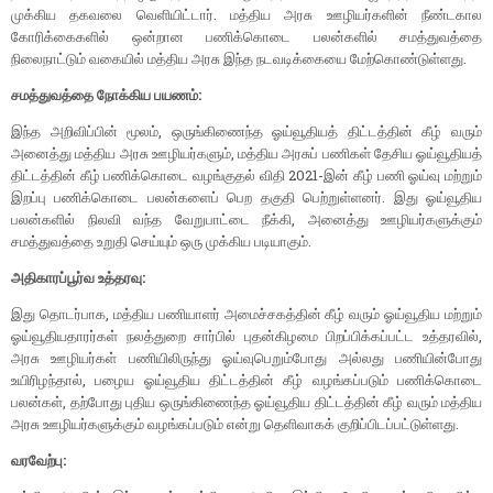
முக்கிய தகவலை வெளியிட்டார். மத்திய அரசு ஊழியர்களின் நீண்டகால
கோரிக்கைகளில் ஒன்றான பணிக்கொடை பலன்களில் சமத்துவத்தை
நிலைநாட்டும் வகையில் மத்திய அரசு இந்த நடவடிக்கையை மேற்கொண்டுள்ளது.
சமத்துவத்தை நோக்கிய பயணம்:
இந்த அறிவிப்பின் மூலம், ஒருங்கிணைந்த ஓய்வூதியத் திட்டத்தின் கீழ் வரும்
அனைத்து மத்திய அரசு ஊழியர்களும், மத்திய அரசுப் பணிகள் தேசிய ஓய்வூதியத்
திட்டத்தின் கீழ் பணிக்கொடை வழங்குதல் விதி 2021-இன் கீழ் பணி ஓய்வு மற்றும்
இறப்பு பணிக்கொடை பலன்களைப் பெற தகுதி பெற்றுள்ளனர். இது ஓய்வூதிய
பலன்களில் நிலவி வந்த வேறுபாட்டை நீக்கி, அனைத்து ஊழியர்களுக்கும்
சமத்துவத்தை உறுதி செய்யும் ஒரு முக்கிய படியாகும்.
அதிகாரப்பூர்வ உத்தரவு:
இது தொடர்பாக, மத்திய பணியாளர் அமைச்சகத்தின் கீழ் வரும் ஓய்வூதிய மற்றும்
ஓய்வூதியதாரர்கள் நலத்துறை சார்பில் புதன்கிழமை பிறப்பிக்கப்பட்ட உத்தரவில்,
அரசு ஊழியர்கள் பணியிலிருந்து ஓய்வுபெறும்போது அல்லது பணியின்போது
உயிரிழந்தால், பழைய ஓய்வூதிய திட்டத்தின் கீழ் வழங்கப்படும் பணிக்கொடை
பலன்கள், தற்போது புதிய ஒருங்கிணைந்த ஓய்வூதிய திட்டத்தின் கீழ் வரும் மத்திய
அரசு ஊழியர்களுக்கும் வழங்கப்படும் என்று தெளிவாகக் குறிப்பிடப்பட்டுள்ளது.
வரவேற்பு: