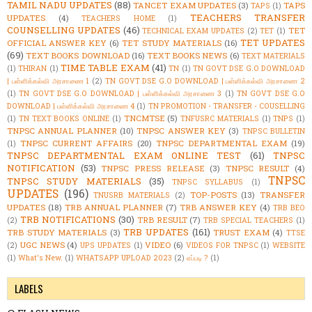
TAMIL NADU UPDATES
(88)
TANCET EXAM UPDATES
(3)
TAPS
TAPS
(1)
TEACHERS TRANSFER
UPDATES
(4)
TEACHERS HOME
(1)
COUNSELLING UPDATES
(46)
TET
TECHNICAL EXAM UPDATES
(2)
TET
(1)
TET UPDATES
OFFICIAL ANSWER KEY
(6)
TET STUDY MATERIALS
(16)
(69)
TEXT BOOKS DOWNLOAD
(16)
TEXT BOOKS NEWS
(6)
TEXT MATERIALS
TIME TABLE EXAM
(41)
(1)
THIRAN
(1)
TN
(1)
TN GOVT DSE G.O DOWNLOAD
| பள்ளிக்கல்வி அரசாணை 1
(2)
TN GOVT DSE G.O DOWNLOAD | பள்ளிக்கல்வி அரசாணை 2
(1)
TN GOVT DSE G.O DOWNLOAD | பள்ளிக்கல்வி அரசாணை 3
(1)
TN GOVT DSE G.O
DOWNLOAD | பள்ளிக்கல்வி அரசாணை 4
(1)
TN PROMOTION - TRANSFER - COUSELLING
TNCMTSE
(5)
(1)
TN TEXT BOOKS ONLINE
(1)
TNFUSRC MATERIALS
(1)
TNPS
(1)
TNPSC ANNUAL PLANNER
(10)
TNPSC ANSWER KEY
(3)
TNPSC BULLETIN
TNPSC CURRENT AFFAIRS
(20)
TNPSC DEPARTMENTAL EXAM
(19)
(1)
TNPSC DEPARTMENTAL EXAM ONLINE TEST
(61)
TNPSC
NOTIFICATION
(53)
TNPSC PRESS RELEASE
(3)
TNPSC RESULT
(4)
TNPSC
TNPSC STUDY MATERIALS
(35)
TNPSC SYLLABUS
(1)
UPDATES
(196)
TOP-POSTS
(13)
TRANSFER
TNUSRB MATERIALS
(2)
UPDATES
(18)
TRB ANNUAL PLANNER
(7)
TRB ANSWER KEY
(4)
TRB BEO
TRB NOTIFICATIONS
(30)
TRB RESULT
(7)
(2)
TRB SPECIAL TEACHERS
(1)
TRB UPDATES
(161)
TRB STUDY MATERIALS
(3)
TRUST EXAM
(4)
TTSE
UGC NEWS
(4)
VIDEO
(6)
(2)
UPS UPDATES
(1)
VIDEOS FOR TNPSC
(1)
WEBSITE
(1)
What's New.
(1)
WHATSAPP UPLOAD 2023
(2)
எப்படி ?
(1)
LABELS