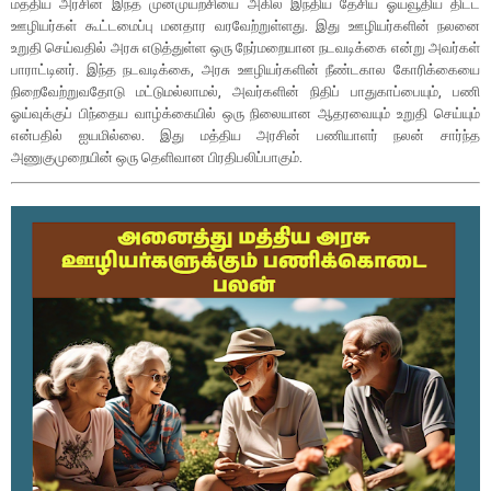
மத்திய அரசின் இந்த முன்முயற்சியை அகில இந்திய தேசிய ஓய்வூதிய திட்ட
ஊழியர்கள் கூட்டமைப்பு மனதார வரவேற்றுள்ளது. இது ஊழியர்களின் நலனை
உறுதி செய்வதில் அரசு எடுத்துள்ள ஒரு நேர்மறையான நடவடிக்கை என்று அவர்கள்
பாராட்டினர். இந்த நடவடிக்கை, அரசு ஊழியர்களின் நீண்டகால கோரிக்கையை
நிறைவேற்றுவதோடு மட்டுமல்லாமல், அவர்களின் நிதிப் பாதுகாப்பையும், பணி
ஓய்வுக்குப் பிந்தைய வாழ்க்கையில் ஒரு நிலையான ஆதரவையும் உறுதி செய்யும்
என்பதில் ஐயமில்லை. இது மத்திய அரசின் பணியாளர் நலன் சார்ந்த
அணுகுமுறையின் ஒரு தெளிவான பிரதிபலிப்பாகும்.