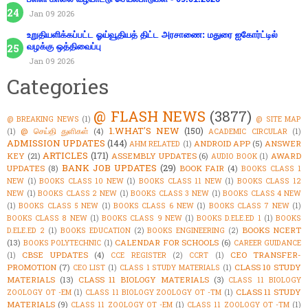
Jan 09 2026
உறுதியளிக்கப்பட்ட ஓய்வூதியத் திட்ட அரசாணை: மதுரை ஐகோர்ட்டில்
வழக்கு ஒத்திவைப்பு
Jan 09 2026
Categories
@ FLASH NEWS
(3877)
@ BREAKING NEWS
(1)
@ SITE MAP
1.WHAT'S NEW
(150)
@ செய்தி துளிகள்
(4)
(1)
ACADEMIC CIRCULAR
(1)
ADMISSION UPDATES
(144)
ANDROID APP
(5)
ANSWER
AHM RELATED
(1)
ARTICLES
(171)
KEY
(21)
ASSEMBLY UPDATES
(6)
AWARD
AUDIO BOOK
(1)
BANK JOB UPDATES
(29)
UPDATES
(8)
BOOK FAIR
(4)
BOOKS CLASS 1
NEW
(1)
BOOKS CLASS 10 NEW
(1)
BOOKS CLASS 11 NEW
(1)
BOOKS CLASS 12
NEW
(1)
BOOKS CLASS 2 NEW
(1)
BOOKS CLASS 3 NEW
(1)
BOOKS CLASS 4 NEW
(1)
BOOKS CLASS 5 NEW
(1)
BOOKS CLASS 6 NEW
(1)
BOOKS CLASS 7 NEW
(1)
BOOKS CLASS 8 NEW
(1)
BOOKS CLASS 9 NEW
(1)
BOOKS D.ELE.ED 1
(1)
BOOKS
BOOKS NCERT
D.ELE.ED 2
(1)
BOOKS EDUCATION
(2)
BOOKS ENGINEERING
(2)
(13)
CALENDAR FOR SCHOOLS
(6)
BOOKS POLYTECHNIC
(1)
CAREER GUIDANCE
CBSE UPDATES
(4)
CEO TRANSFER-
(1)
CCE REGISTER
(2)
CCRT
(1)
PROMOTION
(7)
CLASS 10 STUDY
CEO LIST
(1)
CLASS 1 STUDY MATERIALS
(1)
MATERIALS
(13)
CLASS 11 BIOLOGY MATERIALS
(3)
CLASS 11 BIOLOGY
CLASS 11 STUDY
ZOOLOGY OT -EM
(1)
CLASS 11 BIOLOGY ZOOLOGY OT -TM
(1)
MATERIALS
(9)
CLASS 11 ZOOLOGY OT -EM
(1)
CLASS 11 ZOOLOGY OT -TM
(1)