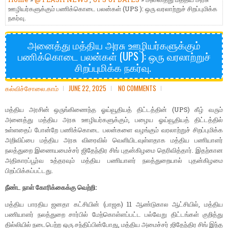
ஊழியர்களுக்கும் பணிக்கொடை பலன்கள் (UPS ): ஒரு வரலாற்றுச் சிறப்புமிக்க
நகர்வு.
அனைத்து மத்திய அரசு ஊழியர்களுக்கும்
பணிக்கொடை பலன்கள் (UPS ): ஒரு வரலாற்றுச்
சிறப்புமிக்க நகர்வு.
கல்விச்சோலை.காம்
JUNE 22, 2025
NO COMMENTS
மத்திய அரசின் ஒருங்கிணைந்த ஓய்வூதியத் திட்டத்தின் (UPS) கீழ் வரும்
அனைத்து மத்திய அரசு ஊழியர்களுக்கும், பழைய ஓய்வூதியத் திட்டத்தில்
உள்ளதைப் போன்றே பணிக்கொடை பலன்களை வழங்கும் வரலாற்றுச் சிறப்புமிக்க
அறிவிப்பை மத்திய அரசு விரைவில் வெளியிடவுள்ளதாக மத்திய பணியாளர்
நலத்துறை இணையமைச்சர் ஜிதேந்திர சிங் புதன்கிழமை தெரிவித்தார். இதற்கான
அதிகாரப்பூர்வ உத்தரவும் மத்திய பணியாளர் நலத்துறையால் புதன்கிழமை
பிறப்பிக்கப்பட்டது.
நீண்ட நாள் கோரிக்கைக்கு வெற்றி:
மத்திய பாரதிய ஜனதா கட்சியின் (பாஜக) 11 ஆண்டுகால ஆட்சியில், மத்திய
பணியாளர் நலத்துறை சார்பில் மேற்கொள்ளப்பட்ட பல்வேறு திட்டங்கள் குறித்து
தில்லியில் நடைபெற்ற ஒரு சந்திப்பின்போது, மத்திய அமைச்சர் ஜிதேந்திர சிங் இந்த