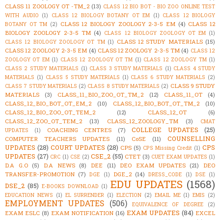
CLASS 11 ZOOLOGY OT -TM_2
(13)
CLASS 12 BIO BOT - BIO ZOO ONLINE TEST
WITH AUDIO
(1)
CLASS 12 BIOLOGY BOTANY OT EM
(1)
CLASS 12 BIOLOGY
CLASS 12 BIOLOGY ZOOLOGY 2-3-5 EM
(4)
CLASS 12
BOTANY OT TM
(2)
BIOLOGY ZOOLOGY 2-3-5 TM
(4)
CLASS 12 BIOLOGY ZOOLOGY OT EM
(1)
CLASS 12 STUDY MATERIALS
(15)
CLASS 12 BIOLOGY ZOOLOGY OT TM
(1)
CLASS 12 ZOOLOGY 2-3-5 EM
(4)
CLASS 12 ZOOLOGY 2-3-5 TM
(4)
CLASS 12
ZOOLOGY OT EM
(1)
CLASS 12 ZOOLOGY OT TM
(1)
CLASS 12 ZOOLOGY TM
(1)
CLASS 2 STUDY MATERIALS
(1)
CLASS 3 STUDY MATERIALS
(1)
CLASS 4 STUDY
MATERIALS
(1)
CLASS 5 STUDY MATERIALS
(1)
CLASS 6 STUDY MATERIALS
(2)
CLASS 9 STUDY
CLASS 7 STUDY MATERIALS
(2)
CLASS 8 STUDY MATERIALS
(2)
MATERIALS
(3)
CLASS_11_BIO_ZOO_OT_TM_2
(12)
CLASS_11_OT
(4)
CLASS_12_BIO_BOT_OT_EM_2
(10)
CLASS_12_BIO_BOT_OT_TM_2
(10)
CLASS_12_BIO_ZOO_OT_TEM_2
(12)
CLASS_12_OT
(6)
CLASS_12_ZOO_OT_TEM_2
(13)
CLASS_12_ZOOLOGY_TM
(3)
CMAT
COLLEGE UPDATES
(25)
COACHING CENTRES
(7)
UPDATES
(1)
COUNSELLING
COMPUTER TEACHERS UPDATES
(11)
CoSE
(11)
UPDATES
(28)
COURT UPDATES
(28)
CPS
CPS
(5)
CPS Missing Credit
(1)
UPDATES
(27)
CSE_2
(55)
CTET
(3)
CRC
(1)
CSE
(2)
CUET EXAM UPDATES
(1)
D.A G.O
(5)
D.A NEWS
(8)
DEE
(11)
DEO EXAM UPDATES
(21)
DEO
TRANSFER-PROMOTION
(7)
DGE_2
(14)
DGE
(1)
DRESS_CODE
(1)
DSE
(1)
EDU UPDATES
(1568)
DSE_2
(85)
E-BOOKS DOWNLOAD
(1)
EDUCATION NEWS
(1)
EL SURRENDER
(1)
ELECTION
(2)
EMAIL ME
(1)
EMIS
(2)
EMPLOYMENT UPDATES
(506)
EQUIVALENCE OF DEGREE
(2)
EXAM UPDATES
(84)
EXAM ESLC
(8)
EXAM NOTIFICATION
(16)
EXCEL