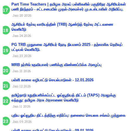
Part Time Teachers | தமிழக அரசுப் பள்ளிகளில் பகுதிநேர ஆசிரியர்கள்
பணி நிரந்தரம் - சட்டசபையில் முதல்-அமைச்சர் மு.க.ஸ்டாலின் அறிவிப்பு.
Jan 25 2026
ஆசிரியா் தோ்வு வாரியத்தின் (TRB) ஆண்டுத் தோ்வு அட்டவணை
வெளியீடு
Jan 24 2026
PG TRB முதுகலை ஆசிரியர் நேரடி நியமனம் 2025 - தற்காலிக தெரிவுப்
பட்டியல் வெளியீடு.
Jan 23 2026
MRB நர்சிங் உதவியாளர் பணிக்கு விண்ணப்பிக்க அழைப்பு
Jan 21 2026
பள்ளி காலை வழிபாட்டு செயல்பாடுகள் - 12.01.2026
Jan 12 2026
தமிழ்நாடு உறுதியளிக்கப்பட்ட ஓய்வூதியத் திட்டம் (TAPS) அமலுக்கு
வந்தது: தமிழக அரசு அரசாணை வெளியீடு
Jan 11 2026
புதிய ஓய்வூதிய திட்டத்திற்கு எதிர்ப்பு: தலைமை செயலக சங்கம் முற்றுகை
Jan 09 2026
பள்ளி காலை வழிபாட்டு செயல்பாடுகள் - 09.01.2026