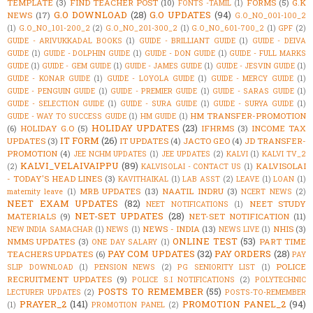
TEMPLATE
(3)
FIND TEACHER POST
(10)
FORMS
(5)
G.K
FONTS -TAMIL
(1)
G.O DOWNLOAD
(28)
G.O UPDATES
(94)
NEWS
(17)
G.O_NO_001-100_2
(1)
G.O_NO_101-200_2
(2)
G.O_NO_201-300_2
(1)
G.O_NO_601-700_2
(1)
GPF
(2)
GUIDE - ARIVUKKADAL BOOKS
(1)
GUIDE - BRILLIANT GUIDE
(1)
GUIDE - DEIVA
GUIDE
(1)
GUIDE - DOLPHIN GUIDE
(1)
GUIDE - DON GUIDE
(1)
GUIDE - FULL MARKS
GUIDE
(1)
GUIDE - GEM GUIDE
(1)
GUIDE - JAMES GUIDE
(1)
GUIDE - JESVIN GUIDE
(1)
GUIDE - KONAR GUIDE
(1)
GUIDE - LOYOLA GUIDE
(1)
GUIDE - MERCY GUIDE
(1)
GUIDE - PENGUIN GUIDE
(1)
GUIDE - PREMIER GUIDE
(1)
GUIDE - SARAS GUIDE
(1)
GUIDE - SELECTION GUIDE
(1)
GUIDE - SURA GUIDE
(1)
GUIDE - SURYA GUIDE
(1)
HM TRANSFER-PROMOTION
GUIDE - WAY TO SUCCESS GUIDE
(1)
HM GUIDE
(1)
HOLIDAY UPDATES
(23)
(6)
HOLIDAY G.O
(5)
IFHRMS
(3)
INCOME TAX
IT FORM
(26)
UPDATES
(3)
IT UPDATES
(4)
JACTO GEO
(4)
JD TRANSFER-
PROMOTION
(4)
JEE NCHM UPDATES
(1)
JEE UPDATES
(2)
KALVI
(1)
KALVI TV_2
KALVI_VELAIVAIPPU
(89)
KALVISOLAI
(2)
KALVISOLAI - CONTACT US
(1)
- TODAY'S HEAD LINES
(3)
KAVITHAIKAL
(1)
LAB ASST
(2)
LEAVE
(1)
LOAN
(1)
MRB UPDATES
(13)
NAATIL INDRU
(3)
maternity leave
(1)
NCERT NEWS
(2)
NEET EXAM UPDATES
(82)
NEET STUDY
NEET NOTIFICATIONS
(1)
NET-SET UPDATES
(28)
MATERIALS
(9)
NET-SET NOTIFICATION
(11)
NEWS - INDIA
(13)
NHIS
(3)
NEW INDIA SAMACHAR
(1)
NEWS
(1)
NEWS LIVE
(1)
ONLINE TEST
(53)
NMMS UPDATES
(3)
PART TIME
ONE DAY SALARY
(1)
PAY COM UPDATES
(32)
PAY ORDERS
(28)
TEACHERS UPDATES
(6)
PAY
POLICE
SLIP DOWNLOAD
(1)
PENSION NEWS
(2)
PG SENIORITY LIST
(1)
RECRUITMENT UPDATES
(9)
POLICE S.I NOTIFICATIONS
(2)
POLYTECHNIC
POSTS TO REMEMBER
(55)
LECTURER UPDATES
(2)
POSTS-TO-REMEMBER
PRAYER_2
(141)
PROMOTION PANEL_2
(94)
(1)
PROMOTION PANEL
(2)