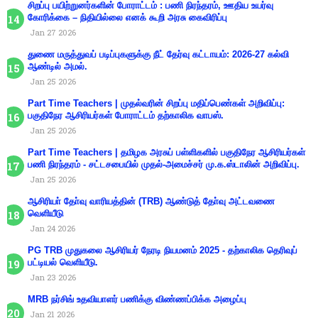
சிறப்பு பயிற்றுனர்களின் போராட்டம் : பணி நிரந்தரம், ஊதிய உயர்வு
கோரிக்கை – நிதியில்லை எனக் கூறி அரசு கைவிரிப்பு
Jan 27 2026
துணை மருத்துவப் படிப்புகளுக்கு நீட் தேர்வு கட்டாயம்: 2026-27 கல்வி
ஆண்டில் அமல்.
Jan 25 2026
Part Time Teachers | முதல்வரின் சிறப்பு மதிப்பெண்கள் அறிவிப்பு:
பகுதிநேர ஆசிரியர்கள் போராட்டம் தற்காலிக வாபஸ்.
Jan 25 2026
Part Time Teachers | தமிழக அரசுப் பள்ளிகளில் பகுதிநேர ஆசிரியர்கள்
பணி நிரந்தரம் - சட்டசபையில் முதல்-அமைச்சர் மு.க.ஸ்டாலின் அறிவிப்பு.
Jan 25 2026
ஆசிரியா் தோ்வு வாரியத்தின் (TRB) ஆண்டுத் தோ்வு அட்டவணை
வெளியீடு
Jan 24 2026
PG TRB முதுகலை ஆசிரியர் நேரடி நியமனம் 2025 - தற்காலிக தெரிவுப்
பட்டியல் வெளியீடு.
Jan 23 2026
MRB நர்சிங் உதவியாளர் பணிக்கு விண்ணப்பிக்க அழைப்பு
Jan 21 2026