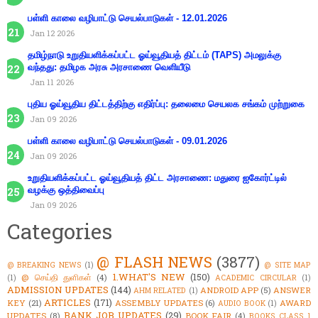
பள்ளி காலை வழிபாட்டு செயல்பாடுகள் - 12.01.2026
Jan 12 2026
தமிழ்நாடு உறுதியளிக்கப்பட்ட ஓய்வூதியத் திட்டம் (TAPS) அமலுக்கு
வந்தது: தமிழக அரசு அரசாணை வெளியீடு
Jan 11 2026
புதிய ஓய்வூதிய திட்டத்திற்கு எதிர்ப்பு: தலைமை செயலக சங்கம் முற்றுகை
Jan 09 2026
பள்ளி காலை வழிபாட்டு செயல்பாடுகள் - 09.01.2026
Jan 09 2026
உறுதியளிக்கப்பட்ட ஓய்வூதியத் திட்ட அரசாணை: மதுரை ஐகோர்ட்டில்
வழக்கு ஒத்திவைப்பு
Jan 09 2026
Categories
@ FLASH NEWS
(3877)
@ BREAKING NEWS
(1)
@ SITE MAP
1.WHAT'S NEW
(150)
@ செய்தி துளிகள்
(4)
(1)
ACADEMIC CIRCULAR
(1)
ADMISSION UPDATES
(144)
ANDROID APP
(5)
ANSWER
AHM RELATED
(1)
ARTICLES
(171)
KEY
(21)
ASSEMBLY UPDATES
(6)
AWARD
AUDIO BOOK
(1)
BANK JOB UPDATES
(29)
UPDATES
(8)
BOOK FAIR
(4)
BOOKS CLASS 1