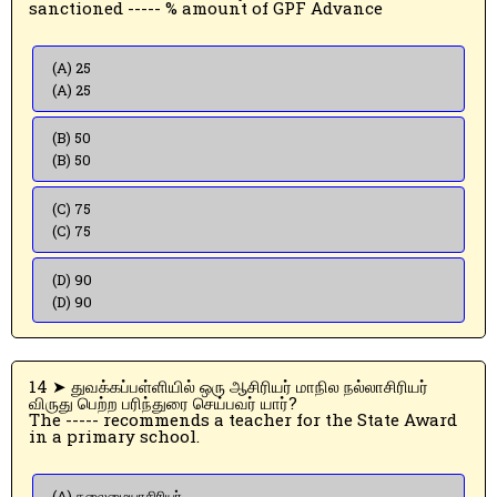
sanctioned ----- % amount of GPF Advance
(A) 25
(A) 25
(B) 50
(B) 50
(C) 75
(C) 75
(D) 90
(D) 90
14 ➤ துவக்கப்பள்ளியில் ஒரு ஆசிரியர் மாநில நல்லாசிரியர்
விருது பெற்ற பரிந்துரை செய்பவர் யார்?
The ----- recommends a teacher for the State Award
in a primary school.
(A) தலைமையாசிரியர்