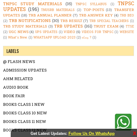
TNPSC
TNPSC STUDY MATERIALS
(35)
TNPSC SYLLABUS
(1)
UPDATES
(196)
TOP-POSTS
(13)
TRANSFER
TNUSRB MATERIALS
(2)
UPDATES
(18)
TRB ANNUAL PLANNER
(7)
TRB ANSWER KEY
(4)
TRB BEO
TRB NOTIFICATIONS
(30)
TRB RESULT
(7)
(2)
TRB SPECIAL TEACHERS
(1)
TRB UPDATES
(161)
TRB STUDY MATERIALS
(3)
TRUST EXAM
(4)
TTSE
UGC NEWS
(4)
VIDEO
(6)
(2)
UPS UPDATES
(1)
VIDEOS FOR TNPSC
(1)
WEBSITE
(1)
What's New.
(1)
WHATSAPP UPLOAD 2023
(2)
எப்படி ?
(1)
LABELS
@ FLASH NEWS
ADMISSION UPDATES
AHM RELATED
AUDIO BOOK
BOOK FAIR
BOOKS CLASS 1 NEW
BOOKS CLASS 10 NEW
BOOKS CLASS 11 NEW
BOOKS CLASS 12 NEW
X
Get Latest Updates:
Follow Us On WhatsApp