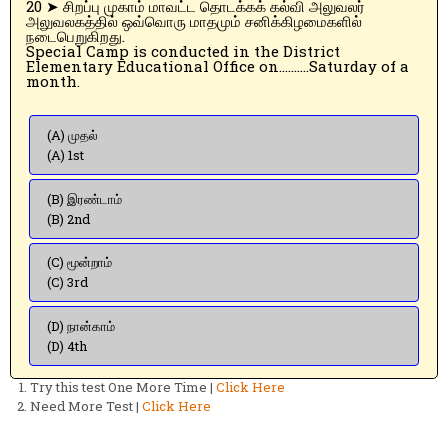
20 ➤ சிறப்பு முகாம் மாவட்ட தொடக்கக் கல்வி அலுவலர்
அலுவலகத்தில் ஒவ்வொரு மாதமும் சனிக்கிழமைகளில்
நடைபெறுகிறது.
Special Camp is conducted in the District
Elementary Educational Office on……….Saturday of a
month.
(A) முதல்
(A) 1st
(B) இரண்டாம்
(B) 2nd
(C) மூன்றாம்
(C) 3rd
(D) நான்காம்
(D) 4th
Try this test One More Time |
Click Here
Need More Test |
Click Here