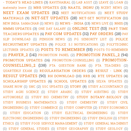
- TODAY'S HEAD LINES
(3)
KAVITHAIKAL
(1)
LAB ASST
(2)
LEAVE
(1)
LOAN
(1)
MRB UPDATES
(13)
NAATIL INDRU
(3)
maternity leave
(1)
NCERT NEWS
(2)
NEET EXAM UPDATES
(82)
NEET STUDY
NEET NOTIFICATIONS
(1)
NET-SET UPDATES
(28)
MATERIALS
(9)
NET-SET NOTIFICATION
(11)
NEWS - INDIA
(13)
NHIS
(3)
NEW INDIA SAMACHAR
(1)
NEWS
(1)
NEWS LIVE
(1)
ONLINE TEST
(53)
NMMS UPDATES
(3)
PART TIME
ONE DAY SALARY
(1)
PAY COM UPDATES
(32)
PAY ORDERS
(28)
TEACHERS UPDATES
(6)
PAY
POLICE
SLIP DOWNLOAD
(1)
PENSION NEWS
(2)
PG SENIORITY LIST
(1)
RECRUITMENT UPDATES
(9)
POLICE S.I NOTIFICATIONS
(2)
POLYTECHNIC
POSTS TO REMEMBER
(55)
LECTURER UPDATES
(2)
POSTS-TO-REMEMBER
PRAYER_2
(141)
PROMOTION PANEL_2
(94)
(1)
PROMOTION PANEL
(2)
PROMOTION-
PROMOTION UPDATES
(16)
PROMOTION-COUNSELLING
(1)
COUNSELLING_2
(138)
PTA QUESTION BANK
(1)
PTA TEACHERS
(2)
REGULARISATION ORDERS
(22)
RESULT - LINK
(5)
QUARTERLY EXAM
(1)
RESULT UPDATES
(90)
RH DOWNLOAD
(10)
RRB
(4)
RTE UPDATES
(4)
SCHOLARSHIP UPDATES
(6)
SCHOOL UPDATES
(13)
SELVA UPDATES
(1)
STORY
(8)
SHARE NOW
(1)
SMC
(2)
SSC UPDATES
(2)
STUDY ACCOUNTANCY
(1)
STUDY AGRI SCIENCE
(1)
STUDY ARABIC
(1)
STUDY AUDITING
(1)
STUDY
STUDY BOTANY-BIOLOGY
(3)
AUTOMOBILE
(1)
STUDY BIO CHEMISTRY
(1)
STUDY BUSINESS MATHEMATICS
(1)
STUDY CHEMISTRY
(1)
STUDY CIVIL
ENGINEERING
(1)
STUDY COMMERCE
(1)
STUDY COMPUTER
(2)
STUDY ECONOMICS
(1)
STUDY EDUCATION
(2)
STUDY ELECTRICAL ENGINEERING
(1)
STUDY
ELECTRONIC ENGINEERING
(1)
STUDY ENGINEERING
(2)
STUDY ENGLISH
(1)
STUDY
ETHICS
(1)
STUDY FOOD SERVICE MANAGEMENT
(1)
STUDY GENERAL MACHINIST
(1)
STUDY GENERAL STUDIES
(1)
STUDY GEOGRAPHY
(1)
STUDY GEOLOGY
(1)