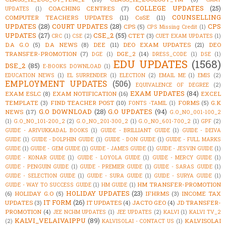
COLLEGE UPDATES
(25)
COACHING CENTRES
(7)
UPDATES
(1)
COUNSELLING
COMPUTER TEACHERS UPDATES
(11)
CoSE
(11)
UPDATES
(28)
COURT UPDATES
(28)
CPS
CPS
(5)
CPS Missing Credit
(1)
UPDATES
(27)
CSE_2
(55)
CTET
(3)
CRC
(1)
CSE
(2)
CUET EXAM UPDATES
(1)
D.A G.O
(5)
D.A NEWS
(8)
DEE
(11)
DEO EXAM UPDATES
(21)
DEO
TRANSFER-PROMOTION
(7)
DGE_2
(14)
DGE
(1)
DRESS_CODE
(1)
DSE
(1)
EDU UPDATES
(1568)
DSE_2
(85)
E-BOOKS DOWNLOAD
(1)
EDUCATION NEWS
(1)
EL SURRENDER
(1)
ELECTION
(2)
EMAIL ME
(1)
EMIS
(2)
EMPLOYMENT UPDATES
(506)
EQUIVALENCE OF DEGREE
(2)
EXAM UPDATES
(84)
EXAM ESLC
(8)
EXAM NOTIFICATION
(16)
EXCEL
TEMPLATE
(3)
FIND TEACHER POST
(10)
FORMS
(5)
G.K
FONTS -TAMIL
(1)
G.O DOWNLOAD
(28)
G.O UPDATES
(94)
NEWS
(17)
G.O_NO_001-100_2
(1)
G.O_NO_101-200_2
(2)
G.O_NO_201-300_2
(1)
G.O_NO_601-700_2
(1)
GPF
(2)
GUIDE - ARIVUKKADAL BOOKS
(1)
GUIDE - BRILLIANT GUIDE
(1)
GUIDE - DEIVA
GUIDE
(1)
GUIDE - DOLPHIN GUIDE
(1)
GUIDE - DON GUIDE
(1)
GUIDE - FULL MARKS
GUIDE
(1)
GUIDE - GEM GUIDE
(1)
GUIDE - JAMES GUIDE
(1)
GUIDE - JESVIN GUIDE
(1)
GUIDE - KONAR GUIDE
(1)
GUIDE - LOYOLA GUIDE
(1)
GUIDE - MERCY GUIDE
(1)
GUIDE - PENGUIN GUIDE
(1)
GUIDE - PREMIER GUIDE
(1)
GUIDE - SARAS GUIDE
(1)
GUIDE - SELECTION GUIDE
(1)
GUIDE - SURA GUIDE
(1)
GUIDE - SURYA GUIDE
(1)
HM TRANSFER-PROMOTION
GUIDE - WAY TO SUCCESS GUIDE
(1)
HM GUIDE
(1)
HOLIDAY UPDATES
(23)
(6)
HOLIDAY G.O
(5)
IFHRMS
(3)
INCOME TAX
IT FORM
(26)
UPDATES
(3)
IT UPDATES
(4)
JACTO GEO
(4)
JD TRANSFER-
PROMOTION
(4)
JEE NCHM UPDATES
(1)
JEE UPDATES
(2)
KALVI
(1)
KALVI TV_2
KALVI_VELAIVAIPPU
(89)
KALVISOLAI
(2)
KALVISOLAI - CONTACT US
(1)