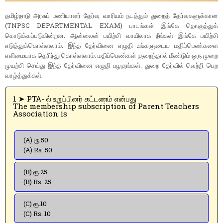
தமிழ்நாடு அரசுப் பணியாளர் தேர்வு வாரியம் நடத்தும் துறைத் தேர்வுகளுக்கான
(TNPSC DEPARTMENTAL EXAM) பாடங்கள் இங்கே தொகுத்துக்
கொடுக்கப்படுகின்றன. ஆன்லைன் பயிற்சி வாயிலாக நீங்கள் இங்கே பயிற்சி
எடுத்துக்கொள்ளலாம். இந்த தேர்வினை எழுதி உங்களுடைய மதிப்பெண்களை
எளிமையாக தெரிந்து கொள்ளலாம். மதிப்பெண்கள் குறைந்தால் மீண்டும் ஒரு முறை
முயற்சி செய்து இந்த தேர்வினை எழுதி பழகுங்கள். துறை தேர்வில் வெற்றி பெற
வாழ்த்துக்கள்.
1 ➤ PTA- ல் உறுப்பினர் கட்டணம் என்பது
The membership subscription of Parent Teachers
Association is
(A) ரூ.50
(A) Rs. 50
(B) ரூ.25
(B) Rs. 25
(C) ரூ.10
(C) Rs. 10