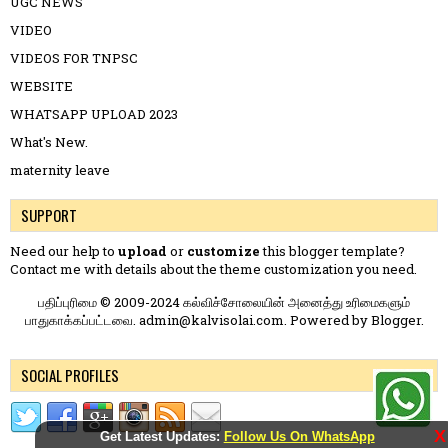
UGC NEWS
VIDEO
VIDEOS FOR TNPSC
WEBSITE
WHATSAPP UPLOAD 2023
What's New.
maternity leave
SUPPORT
Need our help to
upload
or
customize
this blogger template?
Contact me
with details about the theme customization you need.
பதிப்புரிமை © 2009-2024 கல்விச்சோலையின் அனைத்து உரிமைகளும்
பாதுகாக்கப்பட்டவை. admin@kalvisolai.com. Powered by
Blogger
.
SOCIAL PROFILES
X
Get Latest Updates:
Follow Us On WhatsApp