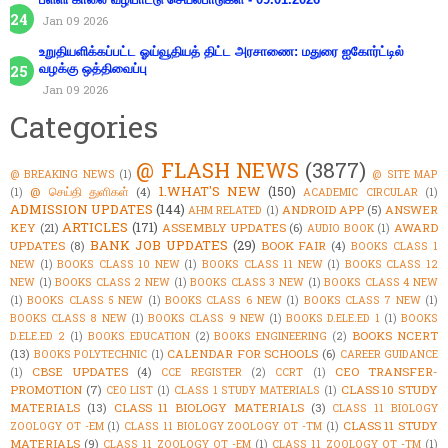
Jan 09 2026
உறுதியளிக்கப்பட்ட ஓய்வூதியத் திட்ட அரசாணை: மதுரை ஐகோர்ட்டில்
வழக்கு ஒத்திவைப்பு
Jan 09 2026
Categories
@ FLASH NEWS
(3877)
@ BREAKING NEWS
(1)
@ SITE MAP
1.WHAT'S NEW
(150)
@ செய்தி துளிகள்
(4)
(1)
ACADEMIC CIRCULAR
(1)
ADMISSION UPDATES
(144)
ANDROID APP
(5)
ANSWER
AHM RELATED
(1)
ARTICLES
(171)
KEY
(21)
ASSEMBLY UPDATES
(6)
AWARD
AUDIO BOOK
(1)
BANK JOB UPDATES
(29)
UPDATES
(8)
BOOK FAIR
(4)
BOOKS CLASS 1
NEW
(1)
BOOKS CLASS 10 NEW
(1)
BOOKS CLASS 11 NEW
(1)
BOOKS CLASS 12
NEW
(1)
BOOKS CLASS 2 NEW
(1)
BOOKS CLASS 3 NEW
(1)
BOOKS CLASS 4 NEW
(1)
BOOKS CLASS 5 NEW
(1)
BOOKS CLASS 6 NEW
(1)
BOOKS CLASS 7 NEW
(1)
BOOKS CLASS 8 NEW
(1)
BOOKS CLASS 9 NEW
(1)
BOOKS D.ELE.ED 1
(1)
BOOKS
BOOKS NCERT
D.ELE.ED 2
(1)
BOOKS EDUCATION
(2)
BOOKS ENGINEERING
(2)
(13)
CALENDAR FOR SCHOOLS
(6)
BOOKS POLYTECHNIC
(1)
CAREER GUIDANCE
CBSE UPDATES
(4)
CEO TRANSFER-
(1)
CCE REGISTER
(2)
CCRT
(1)
PROMOTION
(7)
CLASS 10 STUDY
CEO LIST
(1)
CLASS 1 STUDY MATERIALS
(1)
MATERIALS
(13)
CLASS 11 BIOLOGY MATERIALS
(3)
CLASS 11 BIOLOGY
CLASS 11 STUDY
ZOOLOGY OT -EM
(1)
CLASS 11 BIOLOGY ZOOLOGY OT -TM
(1)
MATERIALS
(9)
CLASS 11 ZOOLOGY OT -EM
(1)
CLASS 11 ZOOLOGY OT -TM
(1)