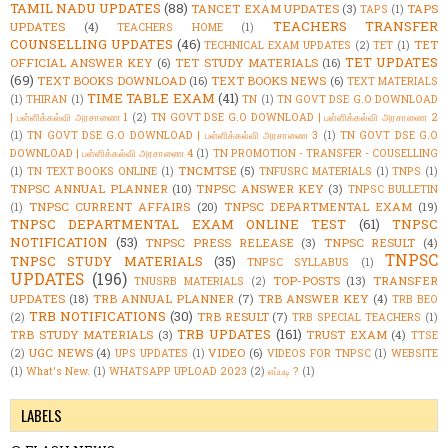
TAMIL NADU UPDATES
(88)
TANCET EXAM UPDATES
(3)
TAPS
TAPS
(1)
TEACHERS TRANSFER
UPDATES
(4)
TEACHERS HOME
(1)
COUNSELLING UPDATES
(46)
TET
TECHNICAL EXAM UPDATES
(2)
TET
(1)
TET UPDATES
OFFICIAL ANSWER KEY
(6)
TET STUDY MATERIALS
(16)
(69)
TEXT BOOKS DOWNLOAD
(16)
TEXT BOOKS NEWS
(6)
TEXT MATERIALS
TIME TABLE EXAM
(41)
(1)
THIRAN
(1)
TN
(1)
TN GOVT DSE G.O DOWNLOAD
| பள்ளிக்கல்வி அரசாணை 1
(2)
TN GOVT DSE G.O DOWNLOAD | பள்ளிக்கல்வி அரசாணை 2
(1)
TN GOVT DSE G.O DOWNLOAD | பள்ளிக்கல்வி அரசாணை 3
(1)
TN GOVT DSE G.O
DOWNLOAD | பள்ளிக்கல்வி அரசாணை 4
(1)
TN PROMOTION - TRANSFER - COUSELLING
TNCMTSE
(5)
(1)
TN TEXT BOOKS ONLINE
(1)
TNFUSRC MATERIALS
(1)
TNPS
(1)
TNPSC ANNUAL PLANNER
(10)
TNPSC ANSWER KEY
(3)
TNPSC BULLETIN
TNPSC CURRENT AFFAIRS
(20)
TNPSC DEPARTMENTAL EXAM
(19)
(1)
TNPSC DEPARTMENTAL EXAM ONLINE TEST
(61)
TNPSC
NOTIFICATION
(53)
TNPSC PRESS RELEASE
(3)
TNPSC RESULT
(4)
TNPSC
TNPSC STUDY MATERIALS
(35)
TNPSC SYLLABUS
(1)
UPDATES
(196)
TOP-POSTS
(13)
TRANSFER
TNUSRB MATERIALS
(2)
UPDATES
(18)
TRB ANNUAL PLANNER
(7)
TRB ANSWER KEY
(4)
TRB BEO
TRB NOTIFICATIONS
(30)
TRB RESULT
(7)
(2)
TRB SPECIAL TEACHERS
(1)
TRB UPDATES
(161)
TRB STUDY MATERIALS
(3)
TRUST EXAM
(4)
TTSE
UGC NEWS
(4)
VIDEO
(6)
(2)
UPS UPDATES
(1)
VIDEOS FOR TNPSC
(1)
WEBSITE
(1)
What's New.
(1)
WHATSAPP UPLOAD 2023
(2)
எப்படி ?
(1)
LABELS