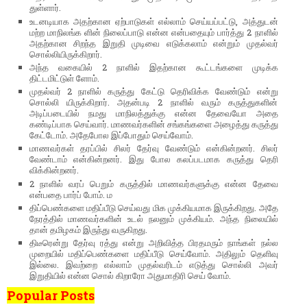
துள்ளார்.
உடனடியாக அதற்கான ஏற்பாடுகள் எல்லாம் செய்யப்பட்டு, அத்துடன்
மற்ற மாநிலங்க ளின் நிலைப்பாடு என்ன என்பதையும் பார்த்து 2 நாளில்
அதற்கான சிறந்த இறுதி முடிவை எடுக்கலாம் என்றும் முதல்வர்
சொல்லியிருக்கிறார்.
அந்த வகையில் 2 நாளில் இதற்கான கூட்டங்களை முடிக்க
திட்டமிட்டுள் ளோம்.
முதல்வர் 2 நாளில் கருத்து கேட்டு தெரிவிக்க வேண்டும் என்று
சொல்லி யிருக்கிறார். அதன்படி 2 நாளில் வரும் கருத்துகளின்
அடிப்படையில் நமது மாநிலத்துக்கு என்ன தேவையோ அதை
கண்டிப்பாக செய்வார். மாணவர்களின் சங்கங்களை அழைத்து கருத்து
கேட்டோம். அதேபோல இப்போதும் செய்வோம்.
மாணவர்கள் தரப்பில் சிலர் தேர்வு வேண்டும் என்கின்றனர். சிலர்
வேண்டாம் என்கின்றனர். இது போல கலப்படமாக கருத்து தெரி
விக்கின்றனர்.
2 நாளில் வரப் பெறும் கருத்தில் மாணவர்களுக்கு என்ன தேவை
என்பதை பார்ப் போம். ம
திப்பெண்களை மதிப்பீடு செய்வது மிக முக்கியமாக இருக்கிறது. அதே
நேரத்தில் மாணவர்களின் உடல் நலனும் முக்கியம். அந்த நிலையில்
தான் தமிழகம் இருந்து வருகிறது.
திடீரென்று தேர்வு ரத்து என்று அறிவித்த பிரதமரும் நாங்கள் நல்ல
முறையில் மதிப்பெண்களை மதிப்பீடு செய்வோம். அதிலும் தெளிவு
இல்லை. இவற்றை எல்லாம் முதல்வரிடம் எடுத்து சொல்லி அவர்
இறுதியில் என்ன சொல் கிறாரோ அதுமாதிரி செய் வோம்.
Popular Posts