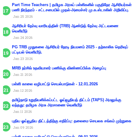
Part Time Teachers | தமிழக அரசுப் பள்ளிகளில் பகுதிநேர ஆசிரியர்கள்
பணி நிரந்தரம் - சட்டசபையில் முதல்-அமைச்சர் மு.க.ஸ்டாலின் அறிவிப்பு.
Jan 25 2026
ஆசிரியா் தோ்வு வாரியத்தின் (TRB) ஆண்டுத் தோ்வு அட்டவணை
வெளியீடு
Jan 24 2026
PG TRB முதுகலை ஆசிரியர் நேரடி நியமனம் 2025 - தற்காலிக தெரிவுப்
பட்டியல் வெளியீடு.
Jan 23 2026
MRB நர்சிங் உதவியாளர் பணிக்கு விண்ணப்பிக்க அழைப்பு
Jan 21 2026
பள்ளி காலை வழிபாட்டு செயல்பாடுகள் - 12.01.2026
Jan 12 2026
தமிழ்நாடு உறுதியளிக்கப்பட்ட ஓய்வூதியத் திட்டம் (TAPS) அமலுக்கு
வந்தது: தமிழக அரசு அரசாணை வெளியீடு
Jan 11 2026
புதிய ஓய்வூதிய திட்டத்திற்கு எதிர்ப்பு: தலைமை செயலக சங்கம் முற்றுகை
Jan 09 2026
பள்ளி காலை வழிபாட்டு செயல்பாடுகள் - 09.01.2026