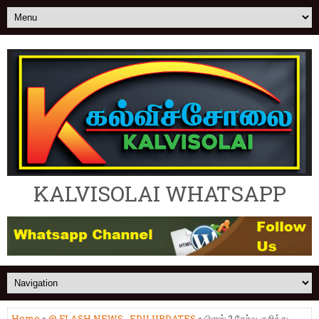
KALVISOLAI WHATSAPP
Home
»
@ FLASH NEWS
,
EDU UPDATES
» பிளஸ் 2 தேர்வு குறித்து