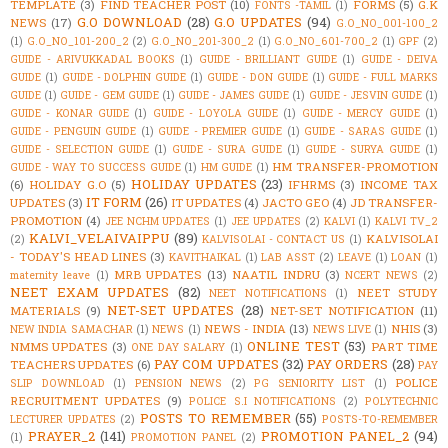
TEMPLATE
(3)
FIND TEACHER POST
(10)
FORMS
(5)
G.K
FONTS -TAMIL
(1)
G.O DOWNLOAD
(28)
G.O UPDATES
(94)
NEWS
(17)
G.O_NO_001-100_2
(1)
G.O_NO_101-200_2
(2)
G.O_NO_201-300_2
(1)
G.O_NO_601-700_2
(1)
GPF
(2)
GUIDE - ARIVUKKADAL BOOKS
(1)
GUIDE - BRILLIANT GUIDE
(1)
GUIDE - DEIVA
GUIDE
(1)
GUIDE - DOLPHIN GUIDE
(1)
GUIDE - DON GUIDE
(1)
GUIDE - FULL MARKS
GUIDE
(1)
GUIDE - GEM GUIDE
(1)
GUIDE - JAMES GUIDE
(1)
GUIDE - JESVIN GUIDE
(1)
GUIDE - KONAR GUIDE
(1)
GUIDE - LOYOLA GUIDE
(1)
GUIDE - MERCY GUIDE
(1)
GUIDE - PENGUIN GUIDE
(1)
GUIDE - PREMIER GUIDE
(1)
GUIDE - SARAS GUIDE
(1)
GUIDE - SELECTION GUIDE
(1)
GUIDE - SURA GUIDE
(1)
GUIDE - SURYA GUIDE
(1)
HM TRANSFER-PROMOTION
GUIDE - WAY TO SUCCESS GUIDE
(1)
HM GUIDE
(1)
HOLIDAY UPDATES
(23)
(6)
HOLIDAY G.O
(5)
IFHRMS
(3)
INCOME TAX
IT FORM
(26)
UPDATES
(3)
IT UPDATES
(4)
JACTO GEO
(4)
JD TRANSFER-
PROMOTION
(4)
JEE NCHM UPDATES
(1)
JEE UPDATES
(2)
KALVI
(1)
KALVI TV_2
KALVI_VELAIVAIPPU
(89)
KALVISOLAI
(2)
KALVISOLAI - CONTACT US
(1)
- TODAY'S HEAD LINES
(3)
KAVITHAIKAL
(1)
LAB ASST
(2)
LEAVE
(1)
LOAN
(1)
MRB UPDATES
(13)
NAATIL INDRU
(3)
maternity leave
(1)
NCERT NEWS
(2)
NEET EXAM UPDATES
(82)
NEET STUDY
NEET NOTIFICATIONS
(1)
NET-SET UPDATES
(28)
MATERIALS
(9)
NET-SET NOTIFICATION
(11)
NEWS - INDIA
(13)
NHIS
(3)
NEW INDIA SAMACHAR
(1)
NEWS
(1)
NEWS LIVE
(1)
ONLINE TEST
(53)
NMMS UPDATES
(3)
PART TIME
ONE DAY SALARY
(1)
PAY COM UPDATES
(32)
PAY ORDERS
(28)
TEACHERS UPDATES
(6)
PAY
POLICE
SLIP DOWNLOAD
(1)
PENSION NEWS
(2)
PG SENIORITY LIST
(1)
RECRUITMENT UPDATES
(9)
POLICE S.I NOTIFICATIONS
(2)
POLYTECHNIC
POSTS TO REMEMBER
(55)
LECTURER UPDATES
(2)
POSTS-TO-REMEMBER
PRAYER_2
(141)
PROMOTION PANEL_2
(94)
(1)
PROMOTION PANEL
(2)