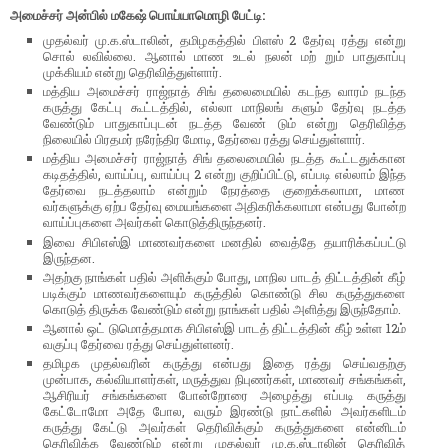
அமைச்சர் அன்பில் மகேஷ் பொய்யாமொழி பேட்டி:
முதல்வர் மு.க.ஸ்டாலின், தமிழகத்தில் பிளஸ் 2 தேர்வு ரத்து என்று
சொல் லவில்லை. ஆனால் மாண உடல் நலன் மற் றும் பாதுகாப்பு
முக்கியம் என்று தெரிவித்துள்ளார்.
மத்திய அமைச்சர் ராஜ்நாத் சிங் தலைமையில் கடந்த வாரம் நடந்த
கருத்து கேட்பு கூட்டத்தில், எல்லா மாநிலங் களும் தேர்வு நடத்த
வேண்டும் பாதுகாப்புடன் நடத்த வேண் டும் என்று தெரிவித்த
நிலையில் பிரதமர் நரேந்திர மோடி, தேர்வை ரத்து செய்துள்ளார்.
மத்திய அமைச்சர் ராஜ்நாத் சிங் தலைமையில் நடத்த கூட்டதுக்கான
கடிதத்தில், வாய்ப்பு, வாய்ப்பு 2 என்று குறிப்பிட்டு, எப்படி எல்லாம் இந்த
தேர்வை நடத்தலாம் என்றும் நேரத்தை குறைக்கலாமா, மாண
வர்களுக்கு ஏற்ப தேர்வு மையங்களை அதிகரிக்கலாமா என்பது போன்ற
வாய்ப்புகளை அவர்கள் கொடுத்திருந்தனர்.
இவை சிபிஎஸ்இ மாணவர்களை மனதில் வைத்தே தயாரிக்கப்பட்டு
இருந்தன.
அதற்கு நாங்கள் பதில் அளிக்கும் போது, மாநில பாடத் திட்டத்தின் கீழ்
படிக்கும் மாணவர்களையும் கருத்தில் கொண்டு சில கருத்துகளை
கொடுத் திருக்க வேண்டும் என்று நாங்கள் பதில் அளித்து இருந்தோம்.
ஆனால் ஒட் டுமொத்தமாக சிபிஎஸ்இ பாடத் திட்டத்தின் கீழ் உள்ள 12ம்
வகுப்பு தேர்வை ரத்து செய்துள்ளனர்.
தமிழக முதல்வரின் கருத்து என்பது இதை ரத்து செய்வதற்கு
முன்பாக, கல்வியாளர்கள், மருத்துவ நிபுணர்கள், மாணவர் சங்கங்கள்,
ஆசிரியர் சங்கங்களை போன்றோரை அழைத்து எப்படி கருத்து
கேட்டோமோ அதே போல, வரும் இரண்டு நாட்களில் அவர்களிடம்
கருத்து கேட்டு அவர்கள் தெரிவிக்கும் கருத்துகளை என்னிடம்
தெரிவிக்க வேண்டும் என்று முதல்வர் மு.க.ஸ்டாலின் தெரிவித்