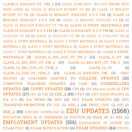
CLASS 11 ZOOLOGY OT -TM_2
(13)
CLASS 12 BIO BOT - BIO ZOO ONLINE TEST
WITH AUDIO
(1)
CLASS 12 BIOLOGY BOTANY OT EM
(1)
CLASS 12 BIOLOGY
CLASS 12 BIOLOGY ZOOLOGY 2-3-5 EM
(4)
CLASS 12
BOTANY OT TM
(2)
BIOLOGY ZOOLOGY 2-3-5 TM
(4)
CLASS 12 BIOLOGY ZOOLOGY OT EM
(1)
CLASS 12 STUDY MATERIALS
(15)
CLASS 12 BIOLOGY ZOOLOGY OT TM
(1)
CLASS 12 ZOOLOGY 2-3-5 EM
(4)
CLASS 12 ZOOLOGY 2-3-5 TM
(4)
CLASS 12
ZOOLOGY OT EM
(1)
CLASS 12 ZOOLOGY OT TM
(1)
CLASS 12 ZOOLOGY TM
(1)
CLASS 2 STUDY MATERIALS
(1)
CLASS 3 STUDY MATERIALS
(1)
CLASS 4 STUDY
MATERIALS
(1)
CLASS 5 STUDY MATERIALS
(1)
CLASS 6 STUDY MATERIALS
(2)
CLASS 9 STUDY
CLASS 7 STUDY MATERIALS
(2)
CLASS 8 STUDY MATERIALS
(2)
MATERIALS
(3)
CLASS_11_BIO_ZOO_OT_TM_2
(12)
CLASS_11_OT
(4)
CLASS_12_BIO_BOT_OT_EM_2
(10)
CLASS_12_BIO_BOT_OT_TM_2
(10)
CLASS_12_BIO_ZOO_OT_TEM_2
(12)
CLASS_12_OT
(6)
CLASS_12_ZOO_OT_TEM_2
(13)
CLASS_12_ZOOLOGY_TM
(3)
CMAT
COLLEGE UPDATES
(25)
COACHING CENTRES
(7)
UPDATES
(1)
COUNSELLING
COMPUTER TEACHERS UPDATES
(11)
CoSE
(11)
UPDATES
(28)
COURT UPDATES
(28)
CPS
CPS
(5)
CPS Missing Credit
(1)
UPDATES
(27)
CSE_2
(55)
CTET
(3)
CRC
(1)
CSE
(2)
CUET EXAM UPDATES
(1)
D.A G.O
(5)
D.A NEWS
(8)
DEE
(11)
DEO EXAM UPDATES
(21)
DEO
TRANSFER-PROMOTION
(7)
DGE_2
(14)
DGE
(1)
DRESS_CODE
(1)
DSE
(1)
EDU UPDATES
(1568)
DSE_2
(85)
E-BOOKS DOWNLOAD
(1)
EDUCATION NEWS
(1)
EL SURRENDER
(1)
ELECTION
(2)
EMAIL ME
(1)
EMIS
(2)
EMPLOYMENT UPDATES
(506)
EQUIVALENCE OF DEGREE
(2)
EXAM UPDATES
(84)
EXAM ESLC
(8)
EXAM NOTIFICATION
(16)
EXCEL