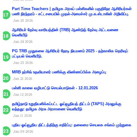
Part Time Teachers | தமிழக அரசுப் பள்ளிகளில் பகுதிநேர ஆசிரியர்கள்
பணி நிரந்தரம் - சட்டசபையில் முதல்-அமைச்சர் மு.க.ஸ்டாலின் அறிவிப்பு.
Jan 25 2026
ஆசிரியா் தோ்வு வாரியத்தின் (TRB) ஆண்டுத் தோ்வு அட்டவணை
வெளியீடு
Jan 24 2026
PG TRB முதுகலை ஆசிரியர் நேரடி நியமனம் 2025 - தற்காலிக தெரிவுப்
பட்டியல் வெளியீடு.
Jan 23 2026
MRB நர்சிங் உதவியாளர் பணிக்கு விண்ணப்பிக்க அழைப்பு
Jan 21 2026
பள்ளி காலை வழிபாட்டு செயல்பாடுகள் - 12.01.2026
Jan 12 2026
தமிழ்நாடு உறுதியளிக்கப்பட்ட ஓய்வூதியத் திட்டம் (TAPS) அமலுக்கு
வந்தது: தமிழக அரசு அரசாணை வெளியீடு
Jan 11 2026
புதிய ஓய்வூதிய திட்டத்திற்கு எதிர்ப்பு: தலைமை செயலக சங்கம் முற்றுகை
Jan 09 2026