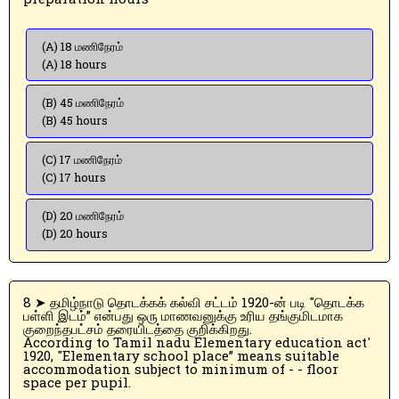
(A) 18 மணிநேரம்
(A) 18 hours
(B) 45 மணிநேரம்
(B) 45 hours
(C) 17 மணிநேரம்
(C) 17 hours
(D) 20 மணிநேரம்
(D) 20 hours
8 ➤ தமிழ்நாடு தொடக்கக் கல்வி சட்டம் 1920-ன் படி "தொடக்க
பள்ளி இடம்” என்பது ஒரு மாணவனுக்கு உரிய தங்குமிடமாக
குறைந்தபட்சம் தரையிடத்தை குறிக்கிறது.
According to Tamil nadu Elementary education act'
1920, "Elementary school place” means suitable
accommodation subject to minimum of - - floor
space per pupil.