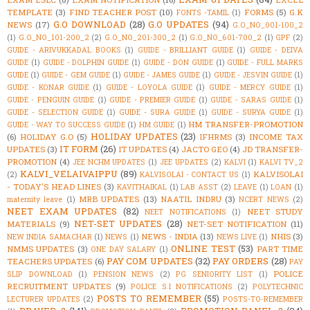
TEMPLATE
(3)
FIND TEACHER POST
(10)
FORMS
(5)
G.K
FONTS -TAMIL
(1)
G.O DOWNLOAD
(28)
G.O UPDATES
(94)
NEWS
(17)
G.O_NO_001-100_2
(1)
G.O_NO_101-200_2
(2)
G.O_NO_201-300_2
(1)
G.O_NO_601-700_2
(1)
GPF
(2)
GUIDE - ARIVUKKADAL BOOKS
(1)
GUIDE - BRILLIANT GUIDE
(1)
GUIDE - DEIVA
GUIDE
(1)
GUIDE - DOLPHIN GUIDE
(1)
GUIDE - DON GUIDE
(1)
GUIDE - FULL MARKS
GUIDE
(1)
GUIDE - GEM GUIDE
(1)
GUIDE - JAMES GUIDE
(1)
GUIDE - JESVIN GUIDE
(1)
GUIDE - KONAR GUIDE
(1)
GUIDE - LOYOLA GUIDE
(1)
GUIDE - MERCY GUIDE
(1)
GUIDE - PENGUIN GUIDE
(1)
GUIDE - PREMIER GUIDE
(1)
GUIDE - SARAS GUIDE
(1)
GUIDE - SELECTION GUIDE
(1)
GUIDE - SURA GUIDE
(1)
GUIDE - SURYA GUIDE
(1)
HM TRANSFER-PROMOTION
GUIDE - WAY TO SUCCESS GUIDE
(1)
HM GUIDE
(1)
HOLIDAY UPDATES
(23)
(6)
HOLIDAY G.O
(5)
IFHRMS
(3)
INCOME TAX
IT FORM
(26)
UPDATES
(3)
IT UPDATES
(4)
JACTO GEO
(4)
JD TRANSFER-
PROMOTION
(4)
JEE NCHM UPDATES
(1)
JEE UPDATES
(2)
KALVI
(1)
KALVI TV_2
KALVI_VELAIVAIPPU
(89)
KALVISOLAI
(2)
KALVISOLAI - CONTACT US
(1)
- TODAY'S HEAD LINES
(3)
KAVITHAIKAL
(1)
LAB ASST
(2)
LEAVE
(1)
LOAN
(1)
MRB UPDATES
(13)
NAATIL INDRU
(3)
maternity leave
(1)
NCERT NEWS
(2)
NEET EXAM UPDATES
(82)
NEET STUDY
NEET NOTIFICATIONS
(1)
NET-SET UPDATES
(28)
MATERIALS
(9)
NET-SET NOTIFICATION
(11)
NEWS - INDIA
(13)
NHIS
(3)
NEW INDIA SAMACHAR
(1)
NEWS
(1)
NEWS LIVE
(1)
ONLINE TEST
(53)
NMMS UPDATES
(3)
PART TIME
ONE DAY SALARY
(1)
PAY COM UPDATES
(32)
PAY ORDERS
(28)
TEACHERS UPDATES
(6)
PAY
POLICE
SLIP DOWNLOAD
(1)
PENSION NEWS
(2)
PG SENIORITY LIST
(1)
RECRUITMENT UPDATES
(9)
POLICE S.I NOTIFICATIONS
(2)
POLYTECHNIC
POSTS TO REMEMBER
(55)
LECTURER UPDATES
(2)
POSTS-TO-REMEMBER