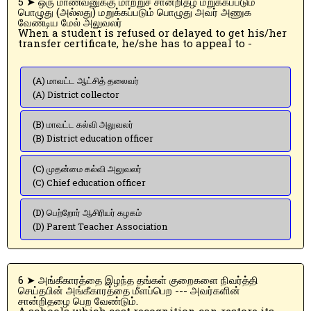
5 ➤ ஒரு மாணவனுக்கு மாற்றுச் சான்றிதழ் மறுக்கப்படும்
பொழுது (அல்லது) மறுக்கப்படும் பொழுது அவர் அணுக
வேண்டிய மேல் அலுவலர்
When a student is refused or delayed to get his/her
transfer certificate, he/she has to appeal to -
(A) மாவட்ட ஆட்சித் தலைவர்
(A) District collector
(B) மாவட்ட கல்வி அலுவலர்
(B) District education officer
(C) முதன்மை கல்வி அலுவலர்
(C) Chief education officer
(D) பெற்றோர் ஆசிரியர் கழகம்
(D) Parent Teacher Association
6 ➤ அங்கீகாரத்தை இழந்த தங்கள் குறைகளை நிவர்த்தி
செய்தபின் அங்கீகாரத்தை மீளப்பெற --- அவர்களின்
சான்றிதழை பெற வேண்டும்.
A schools which cost recognition can restore its