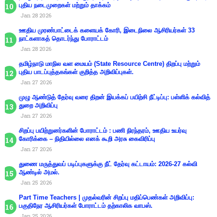
புதிய நடைமுறைகள் மற்றும் தாக்கம்
Jan 28 2026
ஊதிய முரண்பாட்டைக் களையக் கோரி, இடைநிலை ஆசிரியர்கள் 33
நாட்களாகத் தொடர்ந்து போராட்டம்
Jan 28 2026
தமிழ்நாடு மாநில வள மையம் (State Resource Centre) திறப்பு மற்றும்
புதிய பாடப்புத்தகங்கள் குறித்த அறிவிப்புகள்.
Jan 27 2026
முழு ஆண்டுத் தேர்வு வரை திறன் இயக்கப் பயிற்சி நீட்டிப்பு: பள்ளிக் கல்வித்
துறை அறிவிப்பு
Jan 27 2026
சிறப்பு பயிற்றுனர்களின் போராட்டம் : பணி நிரந்தரம், ஊதிய உயர்வு
கோரிக்கை – நிதியில்லை எனக் கூறி அரசு கைவிரிப்பு
Jan 27 2026
துணை மருத்துவப் படிப்புகளுக்கு நீட் தேர்வு கட்டாயம்: 2026-27 கல்வி
ஆண்டில் அமல்.
Jan 25 2026
Part Time Teachers | முதல்வரின் சிறப்பு மதிப்பெண்கள் அறிவிப்பு:
பகுதிநேர ஆசிரியர்கள் போராட்டம் தற்காலிக வாபஸ்.
Jan 25 2026