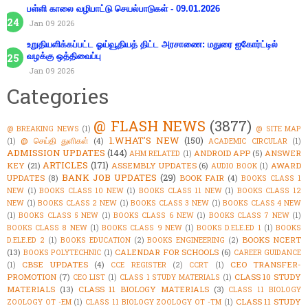
பள்ளி காலை வழிபாட்டு செயல்பாடுகள் - 09.01.2026
Jan 09 2026
உறுதியளிக்கப்பட்ட ஓய்வூதியத் திட்ட அரசாணை: மதுரை ஐகோர்ட்டில்
வழக்கு ஒத்திவைப்பு
Jan 09 2026
Categories
@ FLASH NEWS
(3877)
@ BREAKING NEWS
(1)
@ SITE MAP
1.WHAT'S NEW
(150)
@ செய்தி துளிகள்
(4)
(1)
ACADEMIC CIRCULAR
(1)
ADMISSION UPDATES
(144)
ANDROID APP
(5)
ANSWER
AHM RELATED
(1)
ARTICLES
(171)
KEY
(21)
ASSEMBLY UPDATES
(6)
AWARD
AUDIO BOOK
(1)
BANK JOB UPDATES
(29)
UPDATES
(8)
BOOK FAIR
(4)
BOOKS CLASS 1
NEW
(1)
BOOKS CLASS 10 NEW
(1)
BOOKS CLASS 11 NEW
(1)
BOOKS CLASS 12
NEW
(1)
BOOKS CLASS 2 NEW
(1)
BOOKS CLASS 3 NEW
(1)
BOOKS CLASS 4 NEW
(1)
BOOKS CLASS 5 NEW
(1)
BOOKS CLASS 6 NEW
(1)
BOOKS CLASS 7 NEW
(1)
BOOKS CLASS 8 NEW
(1)
BOOKS CLASS 9 NEW
(1)
BOOKS D.ELE.ED 1
(1)
BOOKS
BOOKS NCERT
D.ELE.ED 2
(1)
BOOKS EDUCATION
(2)
BOOKS ENGINEERING
(2)
(13)
CALENDAR FOR SCHOOLS
(6)
BOOKS POLYTECHNIC
(1)
CAREER GUIDANCE
CBSE UPDATES
(4)
CEO TRANSFER-
(1)
CCE REGISTER
(2)
CCRT
(1)
PROMOTION
(7)
CLASS 10 STUDY
CEO LIST
(1)
CLASS 1 STUDY MATERIALS
(1)
MATERIALS
(13)
CLASS 11 BIOLOGY MATERIALS
(3)
CLASS 11 BIOLOGY
CLASS 11 STUDY
ZOOLOGY OT -EM
(1)
CLASS 11 BIOLOGY ZOOLOGY OT -TM
(1)