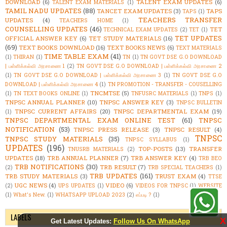
DOWNLOAD
(6)
TALENT EXAM UPDATES
(6)
TALENT EXAM MATERIALS
(1)
TAMIL NADU UPDATES
(88)
TANCET EXAM UPDATES
(3)
TAPS
TAPS
(1)
TEACHERS TRANSFER
UPDATES
(4)
TEACHERS HOME
(1)
COUNSELLING UPDATES
(46)
TET
TECHNICAL EXAM UPDATES
(2)
TET
(1)
TET UPDATES
OFFICIAL ANSWER KEY
(6)
TET STUDY MATERIALS
(16)
(69)
TEXT BOOKS DOWNLOAD
(16)
TEXT BOOKS NEWS
(6)
TEXT MATERIALS
TIME TABLE EXAM
(41)
(1)
THIRAN
(1)
TN
(1)
TN GOVT DSE G.O DOWNLOAD
| பள்ளிக்கல்வி அரசாணை 1
(2)
TN GOVT DSE G.O DOWNLOAD | பள்ளிக்கல்வி அரசாணை 2
(1)
TN GOVT DSE G.O DOWNLOAD | பள்ளிக்கல்வி அரசாணை 3
(1)
TN GOVT DSE G.O
DOWNLOAD | பள்ளிக்கல்வி அரசாணை 4
(1)
TN PROMOTION - TRANSFER - COUSELLING
TNCMTSE
(5)
(1)
TN TEXT BOOKS ONLINE
(1)
TNFUSRC MATERIALS
(1)
TNPS
(1)
TNPSC ANNUAL PLANNER
(10)
TNPSC ANSWER KEY
(3)
TNPSC BULLETIN
TNPSC CURRENT AFFAIRS
(20)
TNPSC DEPARTMENTAL EXAM
(19)
(1)
TNPSC DEPARTMENTAL EXAM ONLINE TEST
(61)
TNPSC
NOTIFICATION
(53)
TNPSC PRESS RELEASE
(3)
TNPSC RESULT
(4)
TNPSC
TNPSC STUDY MATERIALS
(35)
TNPSC SYLLABUS
(1)
UPDATES
(196)
TOP-POSTS
(13)
TRANSFER
TNUSRB MATERIALS
(2)
UPDATES
(18)
TRB ANNUAL PLANNER
(7)
TRB ANSWER KEY
(4)
TRB BEO
TRB NOTIFICATIONS
(30)
TRB RESULT
(7)
(2)
TRB SPECIAL TEACHERS
(1)
TRB UPDATES
(161)
TRB STUDY MATERIALS
(3)
TRUST EXAM
(4)
TTSE
UGC NEWS
(4)
VIDEO
(6)
(2)
UPS UPDATES
(1)
VIDEOS FOR TNPSC
(1)
WEBSITE
(1)
What's New.
(1)
WHATSAPP UPLOAD 2023
(2)
எப்படி ?
(1)
LABELS
X
Get Latest Updates:
Follow Us On WhatsApp