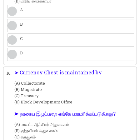
(D) மாநில கணக்காயர்
A
B
C
D
➤ Currency Chest is maintained by
16.
(A) Collectorate
(B) Magistrate
(C) Treasury
(D) Block Development Office
➤ நாணய இழுப்பறை எங்கே பராமரிக்கப்படுகிறது?
(A) மாவட்ட ஆட்சியர் அலுவலகம்
(B) குற்றவியல் அலுவலகம்
(C) கருவூலம்