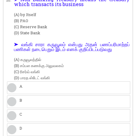
which transacts its business
(A) by Itself
(B) PAO
(C) Reserve Bank
(D) State Bank
➤ வங்கி சாரா கருவூலம் என்பது அதன் பணப்பரிமாற்றப்
பணிகள் நடைபெறும் இடம் எனக் குறிப்பிடப்படுவது
(A) கருவூலத்தில்
(B) சம்பள கணக்கு அலுவலகம்
(C) ரிசர்வ் வங்கி
(D) பாரத ஸ்டேட் வங்கி
A
B
C
D