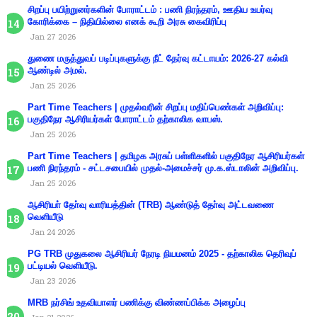
சிறப்பு பயிற்றுனர்களின் போராட்டம் : பணி நிரந்தரம், ஊதிய உயர்வு
கோரிக்கை – நிதியில்லை எனக் கூறி அரசு கைவிரிப்பு
Jan 27 2026
துணை மருத்துவப் படிப்புகளுக்கு நீட் தேர்வு கட்டாயம்: 2026-27 கல்வி
ஆண்டில் அமல்.
Jan 25 2026
Part Time Teachers | முதல்வரின் சிறப்பு மதிப்பெண்கள் அறிவிப்பு:
பகுதிநேர ஆசிரியர்கள் போராட்டம் தற்காலிக வாபஸ்.
Jan 25 2026
Part Time Teachers | தமிழக அரசுப் பள்ளிகளில் பகுதிநேர ஆசிரியர்கள்
பணி நிரந்தரம் - சட்டசபையில் முதல்-அமைச்சர் மு.க.ஸ்டாலின் அறிவிப்பு.
Jan 25 2026
ஆசிரியா் தோ்வு வாரியத்தின் (TRB) ஆண்டுத் தோ்வு அட்டவணை
வெளியீடு
Jan 24 2026
PG TRB முதுகலை ஆசிரியர் நேரடி நியமனம் 2025 - தற்காலிக தெரிவுப்
பட்டியல் வெளியீடு.
Jan 23 2026
MRB நர்சிங் உதவியாளர் பணிக்கு விண்ணப்பிக்க அழைப்பு