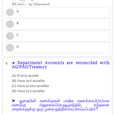
(D) மாவட்ட ஆட்சித்தலைவர்
A
B
C
D
➤ Department Accounts are reconciled with
4.
AG/PAO/Treasury
(A) Every month
(B) Once in 6 months
(C) Once in two months
(D) Once in 3 months
➤ துறையின் கணக்குகள் மாநில கணக்காயர்/சம்பள
கணக்கு அலுவலகம்/கருவூலத்தில் எத்தனை
மாதங்களுக்கு ஒரு முறை ஒத்திசைவு செய்யப்படும்?