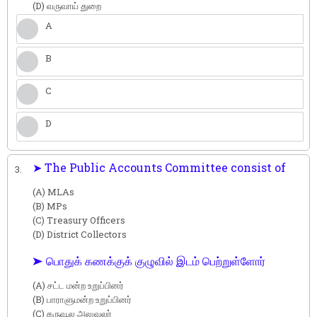
(D) வருவாய் துறை
A
B
C
D
➤ The Public Accounts Committee consist of
3.
(A) MLAs
(B) MPs
(C) Treasury Officers
(D) District Collectors
➤ பொதுக் கணக்குக் குழுவில் இடம் பெற்றுள்ளோர்
(A) சட்ட மன்ற உறுப்பினர்
(B) பாராளுமன்ற உறுப்பினர்
(C) கருவூல அலுவலர்