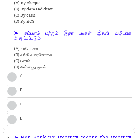
(A) By cheque
(B) By demand draft
(C) By cash
(D) By ECS
➤ சம்பளம் மற்றும் இதர படிகள் இதன் வழியாக
அனுப்பப்படும்
(A) காசோலை
(B) வங்கி வரைவோலை
(C) பணம்
(D) மின்னணு மூலம்
A
B
C
D
➤ Non Banking Treasury means the treasury
10.