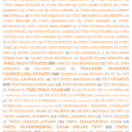
STUDY HINDU RELIGION
(1)
STUDY HISTORY
(1)
STUDY HOME SCIENCE
(1)
STUDY
STUDY
KANNADA
(1)
STUDY LAW
(1)
STUDY LIBRARY
(1)
STUDY MALAYALAM
(1)
MATERIALS
(5)
STUDY MATHEMATICS
(1)
STUDY MECHANICAL ENGINEERING
(1)
STUDY MEDICINE
(1)
STUDY MICROBIOLOGY
(1)
STUDY NURSING
(1)
STUDY
NUTRITION
(1)
STUDY OFFICE MANAGEMENT
(1)
STUDY PHYSICAL EDUCATION
(1)
STUDY PHYSICS
(1)
STUDY POLITICAL SCIENCE
(1)
STUDY POLYTECHNIC
(1)
STUDY
PSYCHOLOGY
(1)
STUDY SANSKRIT
(1)
STUDY SCIENCE
(1)
STUDY SOCIAL SCIENCE
(1)
STUDY SOCIOLOGY
(1)
STUDY STATISTICS
(1)
STUDY STENOGRAPHY
(1)
STUDY
TAMIL
(1)
STUDY TELUGU
(1)
STUDY TEXTILES
(1)
STUDY TYPE WRITING
(1)
STUDY
STUDY ZOOLOGY-BIOLOGY
(3)
SYLLABUS
URDU
(1)
STUDY_MATERIALS_2
(1)
DOWNLOAD
(6)
TALENT EXAM UPDATES
(6)
TALENT EXAM MATERIALS
(1)
TAMIL NADU UPDATES
(88)
TANCET EXAM UPDATES
(3)
TAPS
TAPS
(1)
TEACHERS TRANSFER
UPDATES
(4)
TEACHERS HOME
(1)
COUNSELLING UPDATES
(46)
TET
TECHNICAL EXAM UPDATES
(2)
TET
(1)
TET UPDATES
OFFICIAL ANSWER KEY
(6)
TET STUDY MATERIALS
(16)
(69)
TEXT BOOKS DOWNLOAD
(16)
TEXT BOOKS NEWS
(6)
TEXT MATERIALS
TIME TABLE EXAM
(41)
(1)
THIRAN
(1)
TN
(1)
TN GOVT DSE G.O DOWNLOAD
| பள்ளிக்கல்வி அரசாணை 1
(2)
TN GOVT DSE G.O DOWNLOAD | பள்ளிக்கல்வி அரசாணை 2
(1)
TN GOVT DSE G.O DOWNLOAD | பள்ளிக்கல்வி அரசாணை 3
(1)
TN GOVT DSE G.O
DOWNLOAD | பள்ளிக்கல்வி அரசாணை 4
(1)
TN PROMOTION - TRANSFER - COUSELLING
TNCMTSE
(5)
(1)
TN TEXT BOOKS ONLINE
(1)
TNFUSRC MATERIALS
(1)
TNPS
(1)
TNPSC ANNUAL PLANNER
(10)
TNPSC ANSWER KEY
(3)
TNPSC BULLETIN
TNPSC CURRENT AFFAIRS
(20)
TNPSC DEPARTMENTAL EXAM
(19)
(1)
TNPSC DEPARTMENTAL EXAM ONLINE TEST
(61)
TNPSC
NOTIFICATION
(53)