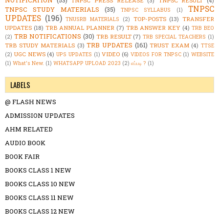
TNPSC PRESS RELEASE
(3)
TNPSC RESULT
(4)
TNPSC
TNPSC STUDY MATERIALS
(35)
TNPSC SYLLABUS
(1)
UPDATES
(196)
TOP-POSTS
(13)
TRANSFER
TNUSRB MATERIALS
(2)
UPDATES
(18)
TRB ANNUAL PLANNER
(7)
TRB ANSWER KEY
(4)
TRB BEO
TRB NOTIFICATIONS
(30)
TRB RESULT
(7)
(2)
TRB SPECIAL TEACHERS
(1)
TRB UPDATES
(161)
TRB STUDY MATERIALS
(3)
TRUST EXAM
(4)
TTSE
UGC NEWS
(4)
VIDEO
(6)
(2)
UPS UPDATES
(1)
VIDEOS FOR TNPSC
(1)
WEBSITE
(1)
What's New.
(1)
WHATSAPP UPLOAD 2023
(2)
எப்படி ?
(1)
LABELS
@ FLASH NEWS
ADMISSION UPDATES
AHM RELATED
AUDIO BOOK
BOOK FAIR
BOOKS CLASS 1 NEW
BOOKS CLASS 10 NEW
BOOKS CLASS 11 NEW
BOOKS CLASS 12 NEW