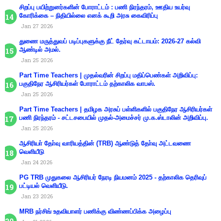
சிறப்பு பயிற்றுனர்களின் போராட்டம் : பணி நிரந்தரம், ஊதிய உயர்வு
கோரிக்கை – நிதியில்லை எனக் கூறி அரசு கைவிரிப்பு
Jan 27 2026
துணை மருத்துவப் படிப்புகளுக்கு நீட் தேர்வு கட்டாயம்: 2026-27 கல்வி
ஆண்டில் அமல்.
Jan 25 2026
Part Time Teachers | முதல்வரின் சிறப்பு மதிப்பெண்கள் அறிவிப்பு:
பகுதிநேர ஆசிரியர்கள் போராட்டம் தற்காலிக வாபஸ்.
Jan 25 2026
Part Time Teachers | தமிழக அரசுப் பள்ளிகளில் பகுதிநேர ஆசிரியர்கள்
பணி நிரந்தரம் - சட்டசபையில் முதல்-அமைச்சர் மு.க.ஸ்டாலின் அறிவிப்பு.
Jan 25 2026
ஆசிரியா் தோ்வு வாரியத்தின் (TRB) ஆண்டுத் தோ்வு அட்டவணை
வெளியீடு
Jan 24 2026
PG TRB முதுகலை ஆசிரியர் நேரடி நியமனம் 2025 - தற்காலிக தெரிவுப்
பட்டியல் வெளியீடு.
Jan 23 2026
MRB நர்சிங் உதவியாளர் பணிக்கு விண்ணப்பிக்க அழைப்பு