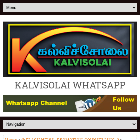
KALVISOLAI WHATSAPP
Home
»
@ FLASH NEWS
,
PROMOTION-COUNSELLING_2
»