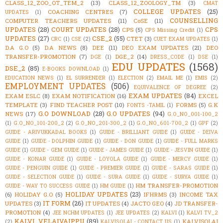
CLASS_12_ZOO_OT_TEM_2
(13)
CLASS_12_ZOOLOGY_TM
(3)
CMAT
COLLEGE UPDATES
(25)
COACHING CENTRES
(7)
UPDATES
(1)
COUNSELLING
COMPUTER TEACHERS UPDATES
(11)
CoSE
(11)
UPDATES
(28)
COURT UPDATES
(28)
CPS
CPS
(5)
CPS Missing Credit
(1)
UPDATES
(27)
CSE_2
(55)
CTET
(3)
CRC
(1)
CSE
(2)
CUET EXAM UPDATES
(1)
D.A G.O
(5)
D.A NEWS
(8)
DEE
(11)
DEO EXAM UPDATES
(21)
DEO
TRANSFER-PROMOTION
(7)
DGE_2
(14)
DGE
(1)
DRESS_CODE
(1)
DSE
(1)
EDU UPDATES
(1568)
DSE_2
(85)
E-BOOKS DOWNLOAD
(1)
EDUCATION NEWS
(1)
EL SURRENDER
(1)
ELECTION
(2)
EMAIL ME
(1)
EMIS
(2)
EMPLOYMENT UPDATES
(506)
EQUIVALENCE OF DEGREE
(2)
EXAM UPDATES
(84)
EXAM ESLC
(8)
EXAM NOTIFICATION
(16)
EXCEL
TEMPLATE
(3)
FIND TEACHER POST
(10)
FORMS
(5)
G.K
FONTS -TAMIL
(1)
G.O DOWNLOAD
(28)
G.O UPDATES
(94)
NEWS
(17)
G.O_NO_001-100_2
(1)
G.O_NO_101-200_2
(2)
G.O_NO_201-300_2
(1)
G.O_NO_601-700_2
(1)
GPF
(2)
GUIDE - ARIVUKKADAL BOOKS
(1)
GUIDE - BRILLIANT GUIDE
(1)
GUIDE - DEIVA
GUIDE
(1)
GUIDE - DOLPHIN GUIDE
(1)
GUIDE - DON GUIDE
(1)
GUIDE - FULL MARKS
GUIDE
(1)
GUIDE - GEM GUIDE
(1)
GUIDE - JAMES GUIDE
(1)
GUIDE - JESVIN GUIDE
(1)
GUIDE - KONAR GUIDE
(1)
GUIDE - LOYOLA GUIDE
(1)
GUIDE - MERCY GUIDE
(1)
GUIDE - PENGUIN GUIDE
(1)
GUIDE - PREMIER GUIDE
(1)
GUIDE - SARAS GUIDE
(1)
GUIDE - SELECTION GUIDE
(1)
GUIDE - SURA GUIDE
(1)
GUIDE - SURYA GUIDE
(1)
HM TRANSFER-PROMOTION
GUIDE - WAY TO SUCCESS GUIDE
(1)
HM GUIDE
(1)
HOLIDAY UPDATES
(23)
(6)
HOLIDAY G.O
(5)
IFHRMS
(3)
INCOME TAX
IT FORM
(26)
UPDATES
(3)
IT UPDATES
(4)
JACTO GEO
(4)
JD TRANSFER-
PROMOTION
(4)
JEE NCHM UPDATES
(1)
JEE UPDATES
(2)
KALVI
(1)
KALVI TV_2
KALVI_VELAIVAIPPU
(89)
KALVISOLAI
(2)
KALVISOLAI - CONTACT US
(1)