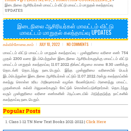
இடைநிலை ஆசிரியர்கள் மாவட்டம் விட்டு மாவட்டம் மாறுதல் கலந்தாய்வு
UPDATES
இடைநிலை ஆசிரியர்கள் மாவட்டம் விட்டு
மாவட்டம் மாறுதல் கலந்தாய்வு UPDATES
கல்விச்சோலை.காம்
JULY 10, 2022
NO COMMENTS
மாவட்டம் விட்டு மாவட்டம் மாறுதல் கலந்தாய்வு - முன்னுரிமை வரிசை எண் 754
முதல் 2300 வரை இடம்பெற்றுள்ள இடைநிலை ஆசிரியர்களுக்கு மாவட்டம் விட்டு
மாவட்டம் மாறுதல் கலந்தாய்வு 11.07.2022 திங்கட்கிழமை காலை 8.30 மணிக்கு
தொடங்கி தொடர்ந்து நடைபெறும். இந்த முன்னுரிமை வரிசையில் பெயர்
இடம்பெற்றுள்ள இடைநிலை ஆசிரியர்கள் மட்டும் 11.07.2022 அன்று கலந்தாய்வில்
கலந்து கொள்ள உரிய அறிவுரைகள் வழங்க வேண்டுமாய் அனைத்து மாவட்ட
முதன்மைக் கல்வி அலுவலர்களும் கேட்டுக் கொள்ளப்படுகிறார்கள். தொடர்ந்து
வரும் முன்னுரிமை வரிசை எண்களின் அடிப்படையில் அடுத்தடுத்த நாட்களில்
கலந்தாய்வு நடைபெறும்.
Popular Posts
Class 1-12 TN New Text Books 2021-2022 |
Click Here