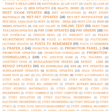
- TODAY'S HEAD LINES
(3)
KAVITHAIKAL
(1)
LAB ASST
(2)
LEAVE
(1)
LOAN
(1)
MRB UPDATES
(13)
NAATIL INDRU
(3)
maternity leave
(1)
NCERT NEWS
(2)
NEET EXAM UPDATES
(82)
NEET STUDY
NEET NOTIFICATIONS
(1)
NET-SET UPDATES
(28)
MATERIALS
(9)
NET-SET NOTIFICATION
(11)
NEWS - INDIA
(13)
NHIS
(3)
NEW INDIA SAMACHAR
(1)
NEWS
(1)
NEWS LIVE
(1)
ONLINE TEST
(53)
NMMS UPDATES
(3)
PART TIME
ONE DAY SALARY
(1)
PAY COM UPDATES
(32)
PAY ORDERS
(28)
TEACHERS UPDATES
(6)
PAY
POLICE
SLIP DOWNLOAD
(1)
PENSION NEWS
(2)
PG SENIORITY LIST
(1)
RECRUITMENT UPDATES
(9)
POLICE S.I NOTIFICATIONS
(2)
POLYTECHNIC
POSTS TO REMEMBER
(55)
LECTURER UPDATES
(2)
POSTS-TO-REMEMBER
PRAYER_2
(141)
PROMOTION PANEL_2
(94)
(1)
PROMOTION PANEL
(2)
PROMOTION-
PROMOTION UPDATES
(16)
PROMOTION-COUNSELLING
(1)
COUNSELLING_2
(138)
PTA QUESTION BANK
(1)
PTA TEACHERS
(2)
REGULARISATION ORDERS
(22)
RESULT - LINK
(5)
QUARTERLY EXAM
(1)
RESULT UPDATES
(90)
RH DOWNLOAD
(10)
RRB
(4)
RTE UPDATES
(4)
SCHOLARSHIP UPDATES
(6)
SCHOOL UPDATES
(13)
SELVA UPDATES
(1)
STORY
(8)
SHARE NOW
(1)
SMC
(2)
SSC UPDATES
(2)
STUDY ACCOUNTANCY
(1)
STUDY AGRI SCIENCE
(1)
STUDY ARABIC
(1)
STUDY AUDITING
(1)
STUDY
STUDY BOTANY-BIOLOGY
(3)
AUTOMOBILE
(1)
STUDY BIO CHEMISTRY
(1)
STUDY BUSINESS MATHEMATICS
(1)
STUDY CHEMISTRY
(1)
STUDY CIVIL
ENGINEERING
(1)
STUDY COMMERCE
(1)
STUDY COMPUTER
(2)
STUDY ECONOMICS
(1)
STUDY EDUCATION
(2)
STUDY ELECTRICAL ENGINEERING
(1)
STUDY
ELECTRONIC ENGINEERING
(1)
STUDY ENGINEERING
(2)
STUDY ENGLISH
(1)
STUDY
ETHICS
(1)
STUDY FOOD SERVICE MANAGEMENT
(1)
STUDY GENERAL MACHINIST
(1)
STUDY GENERAL STUDIES
(1)
STUDY GEOGRAPHY
(1)
STUDY GEOLOGY
(1)