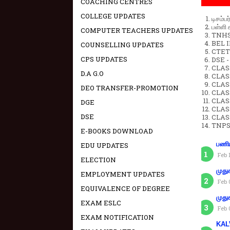
COACHING CENTRES
COLLEGE UPDATES
டிசம்ப
பள்ளி 
COMPUTER TEACHERS UPDATES
TNHSP
BEL IN
COUNSELLING UPDATES
CTET 
CPS UPDATES
DSE -
CLAS
D.A G.O
CLASS
CLASS
DEO TRANSFER-PROMOTION
CLAS
CLAS
DGE
CLAS
DSE
CLAS
TNPS
E-BOOKS DOWNLOAD
பணிய
EDU UPDATES
Feb 
ELECTION
முது
EMPLOYMENT UPDATES
Feb 
EQUIVALENCE OF DEGREE
முது
EXAM ESLC
Feb 
EXAM NOTIFICATION
KAL