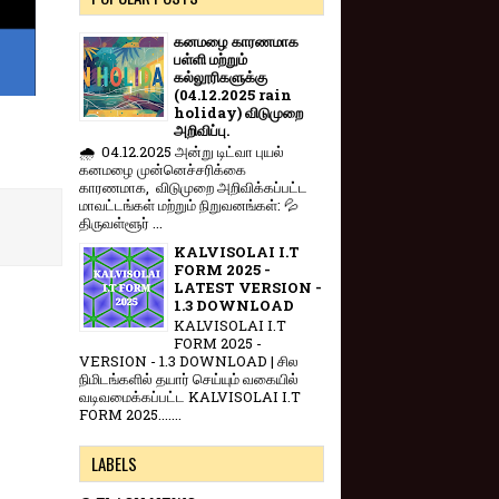
கனமழை காரணமாக
பள்ளி மற்றும்
கல்லூரிகளுக்கு
(04.12.2025 rain
holiday) விடுமுறை
அறிவிப்பு.
🌧️ 04.12.2025 அன்று டிட்வா புயல்
கனமழை முன்னெச்சரிக்கை
காரணமாக, விடுமுறை அறிவிக்கப்பட்ட
மாவட்டங்கள் மற்றும் நிறுவனங்கள்: 💦
திருவள்ளூர் ...
KALVISOLAI I.T
FORM 2025 -
LATEST VERSION -
1.3 DOWNLOAD
KALVISOLAI I.T
FORM 2025 -
VERSION - 1.3 DOWNLOAD | சில
நிமிடங்களில் தயார் செய்யும் வகையில்
வடிவமைக்கப்பட்ட KALVISOLAI I.T
FORM 2025.......
LABELS