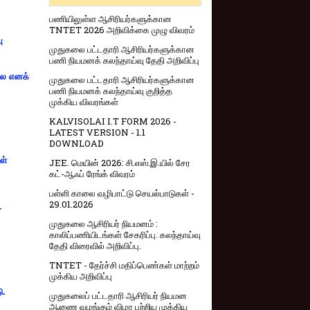
பணியிலுள்ள ஆசிரியர்களுக்கான
TNTET 2026 அறிவிக்கை முழு விவரம்
ு
முதுகலை பட்டதாரி ஆசிரியர்களுக்கான
பணி நியமனக் கலந்தாய்வு தேதி அறிவிப்பு
்லை எனக்
முதுகலை பட்டதாரி ஆசிரியர்களுக்கான
பணி நியமனக் கலந்தாய்வு குறித்த
முக்கிய விவரங்கள்
KALVISOLAI I.T FORM 2026 -
LATEST VERSION - 1.1
DOWNLOAD
ள்
JEE. மெயின் 2026: சி.எஸ்.இ.யில் சேர
கட்-ஆஃப் ரேங்க் விவரம்
பள்ளி காலை வழிபாட்டு செயல்பாடுகள் -
29.01.2026
-
முதுகலை ஆசிரியர் நியமனம் :
காலிப்பணியிடங்கள் சேகரிப்பு. கலந்தாய்வு
தேதி விரைவில் அறிவிப்பு.
TNTET - தேர்ச்சி மதிப்பெண்கள் மாற்றம்
முக்கிய அறிவிப்பு
ு.
முதுகலைப் பட்டதாரி ஆசிரியர் நியமன
ஆணை வழங்கும் விழா பற்றிய முக்கிய