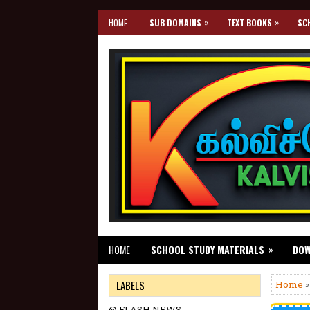
»
»
HOME
SUB DOMAINS
TEXT BOOKS
SC
»
HOME
SCHOOL STUDY MATERIALS
DO
LABELS
Home
@ FLASH NEWS