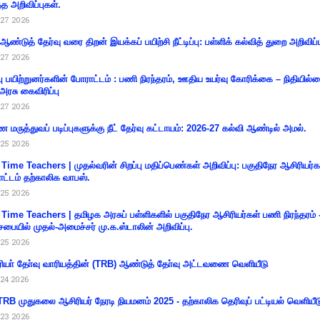
்த அறிவிப்புகள்.
27 2026
 ஆண்டுத் தேர்வு வரை திறன் இயக்கப் பயிற்சி நீட்டிப்பு: பள்ளிக் கல்வித் துறை அறிவிப்ப
27 2026
்பு பயிற்றுனர்களின் போராட்டம் : பணி நிரந்தரம், ஊதிய உயர்வு கோரிக்கை – நிதியில
 அரசு கைவிரிப்பு
27 2026
 மருத்துவப் படிப்புகளுக்கு நீட் தேர்வு கட்டாயம்: 2026-27 கல்வி ஆண்டில் அமல்.
25 2026
 Time Teachers | முதல்வரின் சிறப்பு மதிப்பெண்கள் அறிவிப்பு: பகுதிநேர ஆசிரியர்க
ட்டம் தற்காலிக வாபஸ்.
25 2026
 Time Teachers | தமிழக அரசுப் பள்ளிகளில் பகுதிநேர ஆசிரியர்கள் பணி நிரந்தரம் 
சபையில் முதல்-அமைச்சர் மு.க.ஸ்டாலின் அறிவிப்பு.
25 2026
ியா் தோ்வு வாரியத்தின் (TRB) ஆண்டுத் தோ்வு அட்டவணை வெளியீடு
24 2026
RB முதுகலை ஆசிரியர் நேரடி நியமனம் 2025 - தற்காலிக தெரிவுப் பட்டியல் வெளியீட
23 2026