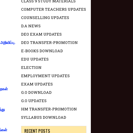
CLASS 9 STUDY MATERIALS
COMPUTER TEACHERS UPDATES
COUNSELLING UPDATES
D.A NEWS
DEO EXAM UPDATES
DEO TRANSFER-PROMOTION
றிவிப்பு.
E-BOOKS DOWNLOAD
EDU UPDATES
ELECTION
EMPLOYMENT UPDATES
EXAM UPDATES
றைகள்
G.O DOWNLOAD
G.O UPDATES
HM TRANSFER-PROMOTION
்து
SYLLABUS DOWNLOAD
RECENT POSTS
ங்கள்