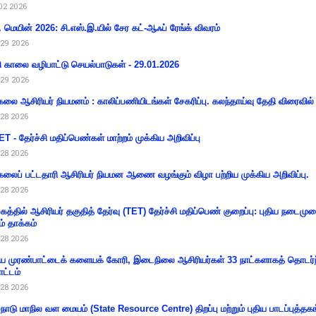
02 2026
 மெயின் 2026: சி.எஸ்.இ.யில் சேர கட்-ஆஃப் ரேங்க் விவரம்
29 2026
ி காலை வழிபாட்டு செயல்பாடுகள் - 29.01.2026
29 2026
கலை ஆசிரியர் நியமனம் : காலிப்பணியிடங்கள் சேகரிப்பு. கலந்தாய்வு தேதி விரைவில் அ
28 2026
T - தேர்ச்சி மதிப்பெண்கள் மாற்றம் முக்கிய அறிவிப்பு
28 2026
கலைப் பட்டதாரி ஆசிரியர் நியமன ஆணை வழங்கும் விழா பற்றிய முக்கிய அறிவிப்பு.
28 2026
கத்தில் ஆசிரியர் தகுதித் தேர்வு (TET) தேர்ச்சி மதிப்பெண் குறைப்பு: புதிய நடைமு
ம் தாக்கம்
28 2026
 முரண்பாட்டைக் களையக் கோரி, இடைநிலை ஆசிரியர்கள் 33 நாட்களாகத் தொடர்ந
ட்டம்
28 2026
்நாடு மாநில வள மையம் (State Resource Centre) திறப்பு மற்றும் புதிய பாடப்புத்தக