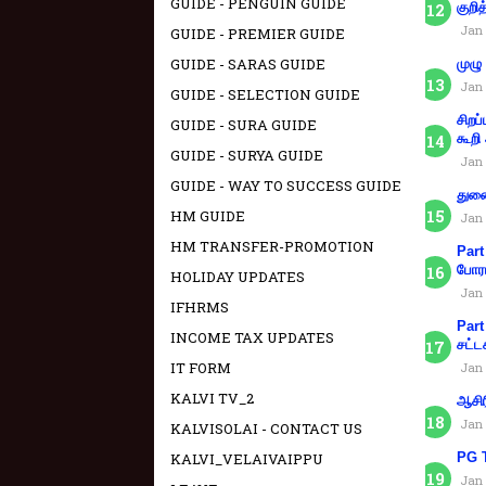
GUIDE - PENGUIN GUIDE
குறித
Jan 
GUIDE - PREMIER GUIDE
GUIDE - SARAS GUIDE
முழு
Jan 
GUIDE - SELECTION GUIDE
சிறப
GUIDE - SURA GUIDE
கூறி
GUIDE - SURYA GUIDE
Jan 
GUIDE - WAY TO SUCCESS GUIDE
துணை
HM GUIDE
Jan 
HM TRANSFER-PROMOTION
Part
போரா
HOLIDAY UPDATES
Jan 
IFHRMS
Part
INCOME TAX UPDATES
சட்ட
IT FORM
Jan 
KALVI TV_2
ஆசிர
Jan 
KALVISOLAI - CONTACT US
PG T
KALVI_VELAIVAIPPU
Jan 