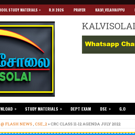
»
HOOL STUDY MATERIALS
R.H 2026
PRAYER
KALVI_VELAIVAIPPU
KALVISOLA
»
»
»
WNLOAD
STUDY MATERIALS
DEPT EXAM
DSE
G.O
»
@ FLASH NEWS
,
CSE_2
» CRC CLASS 11-12 AGENDA JULY 2022