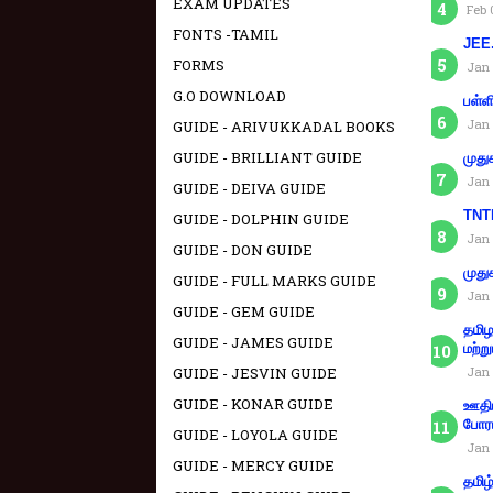
EXAM UPDATES
Feb 
FONTS -TAMIL
JEE.
FORMS
Jan 
G.O DOWNLOAD
பள்ள
Jan 
GUIDE - ARIVUKKADAL BOOKS
GUIDE - BRILLIANT GUIDE
முது
Jan 
GUIDE - DEIVA GUIDE
TNTE
GUIDE - DOLPHIN GUIDE
Jan 
GUIDE - DON GUIDE
முது
GUIDE - FULL MARKS GUIDE
Jan 
GUIDE - GEM GUIDE
தமிழ
GUIDE - JAMES GUIDE
மற்று
Jan 
GUIDE - JESVIN GUIDE
GUIDE - KONAR GUIDE
ஊதிய
போரா
GUIDE - LOYOLA GUIDE
Jan 
GUIDE - MERCY GUIDE
தமிழ