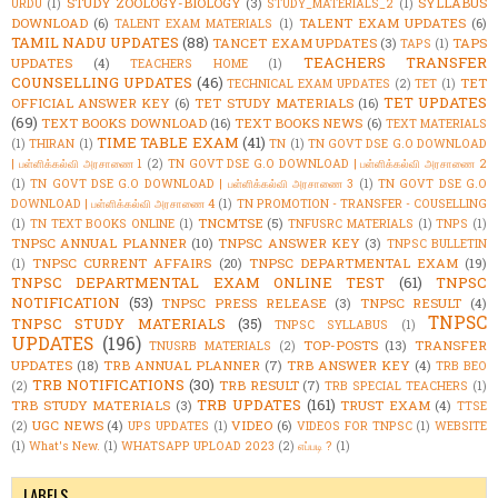
STUDY ZOOLOGY-BIOLOGY
(3)
SYLLABUS
URDU
(1)
STUDY_MATERIALS_2
(1)
DOWNLOAD
(6)
TALENT EXAM UPDATES
(6)
TALENT EXAM MATERIALS
(1)
TAMIL NADU UPDATES
(88)
TANCET EXAM UPDATES
(3)
TAPS
TAPS
(1)
TEACHERS TRANSFER
UPDATES
(4)
TEACHERS HOME
(1)
COUNSELLING UPDATES
(46)
TET
TECHNICAL EXAM UPDATES
(2)
TET
(1)
TET UPDATES
OFFICIAL ANSWER KEY
(6)
TET STUDY MATERIALS
(16)
(69)
TEXT BOOKS DOWNLOAD
(16)
TEXT BOOKS NEWS
(6)
TEXT MATERIALS
TIME TABLE EXAM
(41)
(1)
THIRAN
(1)
TN
(1)
TN GOVT DSE G.O DOWNLOAD
| பள்ளிக்கல்வி அரசாணை 1
(2)
TN GOVT DSE G.O DOWNLOAD | பள்ளிக்கல்வி அரசாணை 2
(1)
TN GOVT DSE G.O DOWNLOAD | பள்ளிக்கல்வி அரசாணை 3
(1)
TN GOVT DSE G.O
DOWNLOAD | பள்ளிக்கல்வி அரசாணை 4
(1)
TN PROMOTION - TRANSFER - COUSELLING
TNCMTSE
(5)
(1)
TN TEXT BOOKS ONLINE
(1)
TNFUSRC MATERIALS
(1)
TNPS
(1)
TNPSC ANNUAL PLANNER
(10)
TNPSC ANSWER KEY
(3)
TNPSC BULLETIN
TNPSC CURRENT AFFAIRS
(20)
TNPSC DEPARTMENTAL EXAM
(19)
(1)
TNPSC DEPARTMENTAL EXAM ONLINE TEST
(61)
TNPSC
NOTIFICATION
(53)
TNPSC PRESS RELEASE
(3)
TNPSC RESULT
(4)
TNPSC
TNPSC STUDY MATERIALS
(35)
TNPSC SYLLABUS
(1)
UPDATES
(196)
TOP-POSTS
(13)
TRANSFER
TNUSRB MATERIALS
(2)
UPDATES
(18)
TRB ANNUAL PLANNER
(7)
TRB ANSWER KEY
(4)
TRB BEO
TRB NOTIFICATIONS
(30)
TRB RESULT
(7)
(2)
TRB SPECIAL TEACHERS
(1)
TRB UPDATES
(161)
TRB STUDY MATERIALS
(3)
TRUST EXAM
(4)
TTSE
UGC NEWS
(4)
VIDEO
(6)
(2)
UPS UPDATES
(1)
VIDEOS FOR TNPSC
(1)
WEBSITE
(1)
What's New.
(1)
WHATSAPP UPLOAD 2023
(2)
எப்படி ?
(1)
LABELS