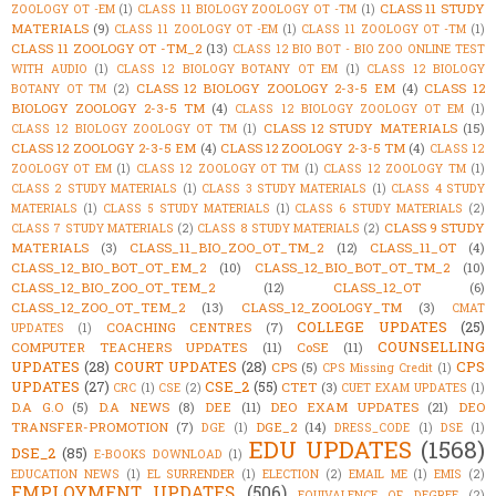
CLASS 11 STUDY
ZOOLOGY OT -EM
(1)
CLASS 11 BIOLOGY ZOOLOGY OT -TM
(1)
MATERIALS
(9)
CLASS 11 ZOOLOGY OT -EM
(1)
CLASS 11 ZOOLOGY OT -TM
(1)
CLASS 11 ZOOLOGY OT -TM_2
(13)
CLASS 12 BIO BOT - BIO ZOO ONLINE TEST
WITH AUDIO
(1)
CLASS 12 BIOLOGY BOTANY OT EM
(1)
CLASS 12 BIOLOGY
CLASS 12 BIOLOGY ZOOLOGY 2-3-5 EM
(4)
CLASS 12
BOTANY OT TM
(2)
BIOLOGY ZOOLOGY 2-3-5 TM
(4)
CLASS 12 BIOLOGY ZOOLOGY OT EM
(1)
CLASS 12 STUDY MATERIALS
(15)
CLASS 12 BIOLOGY ZOOLOGY OT TM
(1)
CLASS 12 ZOOLOGY 2-3-5 EM
(4)
CLASS 12 ZOOLOGY 2-3-5 TM
(4)
CLASS 12
ZOOLOGY OT EM
(1)
CLASS 12 ZOOLOGY OT TM
(1)
CLASS 12 ZOOLOGY TM
(1)
CLASS 2 STUDY MATERIALS
(1)
CLASS 3 STUDY MATERIALS
(1)
CLASS 4 STUDY
MATERIALS
(1)
CLASS 5 STUDY MATERIALS
(1)
CLASS 6 STUDY MATERIALS
(2)
CLASS 9 STUDY
CLASS 7 STUDY MATERIALS
(2)
CLASS 8 STUDY MATERIALS
(2)
MATERIALS
(3)
CLASS_11_BIO_ZOO_OT_TM_2
(12)
CLASS_11_OT
(4)
CLASS_12_BIO_BOT_OT_EM_2
(10)
CLASS_12_BIO_BOT_OT_TM_2
(10)
CLASS_12_BIO_ZOO_OT_TEM_2
(12)
CLASS_12_OT
(6)
CLASS_12_ZOO_OT_TEM_2
(13)
CLASS_12_ZOOLOGY_TM
(3)
CMAT
COLLEGE UPDATES
(25)
COACHING CENTRES
(7)
UPDATES
(1)
COUNSELLING
COMPUTER TEACHERS UPDATES
(11)
CoSE
(11)
UPDATES
(28)
COURT UPDATES
(28)
CPS
CPS
(5)
CPS Missing Credit
(1)
UPDATES
(27)
CSE_2
(55)
CTET
(3)
CRC
(1)
CSE
(2)
CUET EXAM UPDATES
(1)
D.A G.O
(5)
D.A NEWS
(8)
DEE
(11)
DEO EXAM UPDATES
(21)
DEO
TRANSFER-PROMOTION
(7)
DGE_2
(14)
DGE
(1)
DRESS_CODE
(1)
DSE
(1)
EDU UPDATES
(1568)
DSE_2
(85)
E-BOOKS DOWNLOAD
(1)
EDUCATION NEWS
(1)
EL SURRENDER
(1)
ELECTION
(2)
EMAIL ME
(1)
EMIS
(2)
EMPLOYMENT UPDATES
(506)
EQUIVALENCE OF DEGREE
(2)