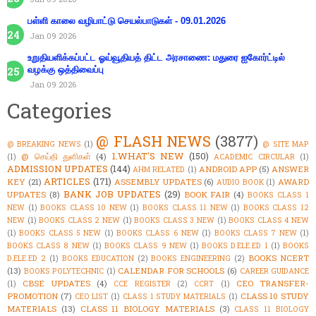
பள்ளி காலை வழிபாட்டு செயல்பாடுகள் - 09.01.2026
Jan 09 2026
உறுதியளிக்கப்பட்ட ஓய்வூதியத் திட்ட அரசாணை: மதுரை ஐகோர்ட்டில்
வழக்கு ஒத்திவைப்பு
Jan 09 2026
Categories
@ FLASH NEWS
(3877)
@ BREAKING NEWS
(1)
@ SITE MAP
1.WHAT'S NEW
(150)
@ செய்தி துளிகள்
(4)
(1)
ACADEMIC CIRCULAR
(1)
ADMISSION UPDATES
(144)
ANDROID APP
(5)
ANSWER
AHM RELATED
(1)
ARTICLES
(171)
KEY
(21)
ASSEMBLY UPDATES
(6)
AWARD
AUDIO BOOK
(1)
BANK JOB UPDATES
(29)
UPDATES
(8)
BOOK FAIR
(4)
BOOKS CLASS 1
NEW
(1)
BOOKS CLASS 10 NEW
(1)
BOOKS CLASS 11 NEW
(1)
BOOKS CLASS 12
NEW
(1)
BOOKS CLASS 2 NEW
(1)
BOOKS CLASS 3 NEW
(1)
BOOKS CLASS 4 NEW
(1)
BOOKS CLASS 5 NEW
(1)
BOOKS CLASS 6 NEW
(1)
BOOKS CLASS 7 NEW
(1)
BOOKS CLASS 8 NEW
(1)
BOOKS CLASS 9 NEW
(1)
BOOKS D.ELE.ED 1
(1)
BOOKS
BOOKS NCERT
D.ELE.ED 2
(1)
BOOKS EDUCATION
(2)
BOOKS ENGINEERING
(2)
(13)
CALENDAR FOR SCHOOLS
(6)
BOOKS POLYTECHNIC
(1)
CAREER GUIDANCE
CBSE UPDATES
(4)
CEO TRANSFER-
(1)
CCE REGISTER
(2)
CCRT
(1)
PROMOTION
(7)
CLASS 10 STUDY
CEO LIST
(1)
CLASS 1 STUDY MATERIALS
(1)
MATERIALS
(13)
CLASS 11 BIOLOGY MATERIALS
(3)
CLASS 11 BIOLOGY