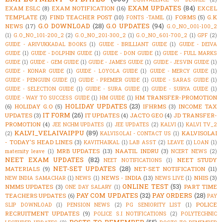
EXAM UPDATES
(84)
EXAM ESLC
(8)
EXAM NOTIFICATION
(16)
EXCEL
TEMPLATE
(3)
FIND TEACHER POST
(10)
FORMS
(5)
G.K
FONTS -TAMIL
(1)
G.O DOWNLOAD
(28)
G.O UPDATES
(94)
NEWS
(17)
G.O_NO_001-100_2
(1)
G.O_NO_101-200_2
(2)
G.O_NO_201-300_2
(1)
G.O_NO_601-700_2
(1)
GPF
(2)
GUIDE - ARIVUKKADAL BOOKS
(1)
GUIDE - BRILLIANT GUIDE
(1)
GUIDE - DEIVA
GUIDE
(1)
GUIDE - DOLPHIN GUIDE
(1)
GUIDE - DON GUIDE
(1)
GUIDE - FULL MARKS
GUIDE
(1)
GUIDE - GEM GUIDE
(1)
GUIDE - JAMES GUIDE
(1)
GUIDE - JESVIN GUIDE
(1)
GUIDE - KONAR GUIDE
(1)
GUIDE - LOYOLA GUIDE
(1)
GUIDE - MERCY GUIDE
(1)
GUIDE - PENGUIN GUIDE
(1)
GUIDE - PREMIER GUIDE
(1)
GUIDE - SARAS GUIDE
(1)
GUIDE - SELECTION GUIDE
(1)
GUIDE - SURA GUIDE
(1)
GUIDE - SURYA GUIDE
(1)
HM TRANSFER-PROMOTION
GUIDE - WAY TO SUCCESS GUIDE
(1)
HM GUIDE
(1)
HOLIDAY UPDATES
(23)
(6)
HOLIDAY G.O
(5)
IFHRMS
(3)
INCOME TAX
IT FORM
(26)
UPDATES
(3)
IT UPDATES
(4)
JACTO GEO
(4)
JD TRANSFER-
PROMOTION
(4)
JEE NCHM UPDATES
(1)
JEE UPDATES
(2)
KALVI
(1)
KALVI TV_2
KALVI_VELAIVAIPPU
(89)
KALVISOLAI
(2)
KALVISOLAI - CONTACT US
(1)
- TODAY'S HEAD LINES
(3)
KAVITHAIKAL
(1)
LAB ASST
(2)
LEAVE
(1)
LOAN
(1)
MRB UPDATES
(13)
NAATIL INDRU
(3)
maternity leave
(1)
NCERT NEWS
(2)
NEET EXAM UPDATES
(82)
NEET STUDY
NEET NOTIFICATIONS
(1)
NET-SET UPDATES
(28)
MATERIALS
(9)
NET-SET NOTIFICATION
(11)
NEWS - INDIA
(13)
NHIS
(3)
NEW INDIA SAMACHAR
(1)
NEWS
(1)
NEWS LIVE
(1)
ONLINE TEST
(53)
NMMS UPDATES
(3)
PART TIME
ONE DAY SALARY
(1)
PAY COM UPDATES
(32)
PAY ORDERS
(28)
TEACHERS UPDATES
(6)
PAY
POLICE
SLIP DOWNLOAD
(1)
PENSION NEWS
(2)
PG SENIORITY LIST
(1)
RECRUITMENT UPDATES
(9)
POLICE S.I NOTIFICATIONS
(2)
POLYTECHNIC
POSTS TO REMEMBER
(55)