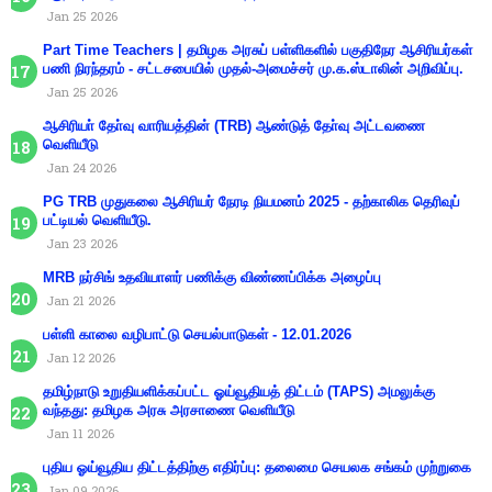
Jan 25 2026
Part Time Teachers | தமிழக அரசுப் பள்ளிகளில் பகுதிநேர ஆசிரியர்கள்
பணி நிரந்தரம் - சட்டசபையில் முதல்-அமைச்சர் மு.க.ஸ்டாலின் அறிவிப்பு.
Jan 25 2026
ஆசிரியா் தோ்வு வாரியத்தின் (TRB) ஆண்டுத் தோ்வு அட்டவணை
வெளியீடு
Jan 24 2026
PG TRB முதுகலை ஆசிரியர் நேரடி நியமனம் 2025 - தற்காலிக தெரிவுப்
பட்டியல் வெளியீடு.
Jan 23 2026
MRB நர்சிங் உதவியாளர் பணிக்கு விண்ணப்பிக்க அழைப்பு
Jan 21 2026
பள்ளி காலை வழிபாட்டு செயல்பாடுகள் - 12.01.2026
Jan 12 2026
தமிழ்நாடு உறுதியளிக்கப்பட்ட ஓய்வூதியத் திட்டம் (TAPS) அமலுக்கு
வந்தது: தமிழக அரசு அரசாணை வெளியீடு
Jan 11 2026
புதிய ஓய்வூதிய திட்டத்திற்கு எதிர்ப்பு: தலைமை செயலக சங்கம் முற்றுகை
Jan 09 2026