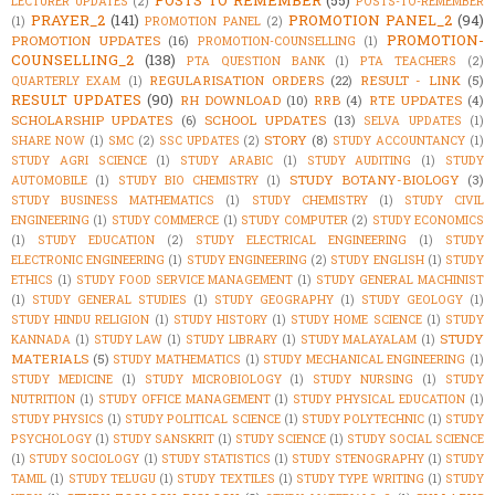
LECTURER UPDATES
(2)
POSTS-TO-REMEMBER
PRAYER_2
(141)
PROMOTION PANEL_2
(94)
(1)
PROMOTION PANEL
(2)
PROMOTION-
PROMOTION UPDATES
(16)
PROMOTION-COUNSELLING
(1)
COUNSELLING_2
(138)
PTA QUESTION BANK
(1)
PTA TEACHERS
(2)
REGULARISATION ORDERS
(22)
RESULT - LINK
(5)
QUARTERLY EXAM
(1)
RESULT UPDATES
(90)
RH DOWNLOAD
(10)
RRB
(4)
RTE UPDATES
(4)
SCHOLARSHIP UPDATES
(6)
SCHOOL UPDATES
(13)
SELVA UPDATES
(1)
STORY
(8)
SHARE NOW
(1)
SMC
(2)
SSC UPDATES
(2)
STUDY ACCOUNTANCY
(1)
STUDY AGRI SCIENCE
(1)
STUDY ARABIC
(1)
STUDY AUDITING
(1)
STUDY
STUDY BOTANY-BIOLOGY
(3)
AUTOMOBILE
(1)
STUDY BIO CHEMISTRY
(1)
STUDY BUSINESS MATHEMATICS
(1)
STUDY CHEMISTRY
(1)
STUDY CIVIL
ENGINEERING
(1)
STUDY COMMERCE
(1)
STUDY COMPUTER
(2)
STUDY ECONOMICS
(1)
STUDY EDUCATION
(2)
STUDY ELECTRICAL ENGINEERING
(1)
STUDY
ELECTRONIC ENGINEERING
(1)
STUDY ENGINEERING
(2)
STUDY ENGLISH
(1)
STUDY
ETHICS
(1)
STUDY FOOD SERVICE MANAGEMENT
(1)
STUDY GENERAL MACHINIST
(1)
STUDY GENERAL STUDIES
(1)
STUDY GEOGRAPHY
(1)
STUDY GEOLOGY
(1)
STUDY HINDU RELIGION
(1)
STUDY HISTORY
(1)
STUDY HOME SCIENCE
(1)
STUDY
STUDY
KANNADA
(1)
STUDY LAW
(1)
STUDY LIBRARY
(1)
STUDY MALAYALAM
(1)
MATERIALS
(5)
STUDY MATHEMATICS
(1)
STUDY MECHANICAL ENGINEERING
(1)
STUDY MEDICINE
(1)
STUDY MICROBIOLOGY
(1)
STUDY NURSING
(1)
STUDY
NUTRITION
(1)
STUDY OFFICE MANAGEMENT
(1)
STUDY PHYSICAL EDUCATION
(1)
STUDY PHYSICS
(1)
STUDY POLITICAL SCIENCE
(1)
STUDY POLYTECHNIC
(1)
STUDY
PSYCHOLOGY
(1)
STUDY SANSKRIT
(1)
STUDY SCIENCE
(1)
STUDY SOCIAL SCIENCE
(1)
STUDY SOCIOLOGY
(1)
STUDY STATISTICS
(1)
STUDY STENOGRAPHY
(1)
STUDY
TAMIL
(1)
STUDY TELUGU
(1)
STUDY TEXTILES
(1)
STUDY TYPE WRITING
(1)
STUDY