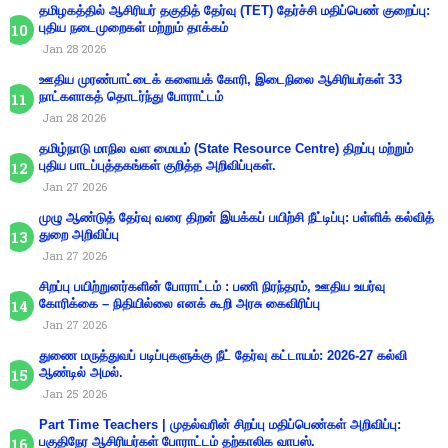
தமிழகத்தில் ஆசிரியர் தகுதித் தேர்வு (TET) தேர்ச்சி மதிப்பெண் குறைப்பு:
புதிய நடைமுறைகள் மற்றும் தாக்கம்
Jan 28 2026
ஊதிய முரண்பாட்டைக் களையக் கோரி, இடைநிலை ஆசிரியர்கள் 33
நாட்களாகத் தொடர்ந்து போராட்டம்
Jan 28 2026
தமிழ்நாடு மாநில வள மையம் (State Resource Centre) திறப்பு மற்றும்
புதிய பாடப்புத்தகங்கள் குறித்த அறிவிப்புகள்.
Jan 27 2026
முழு ஆண்டுத் தேர்வு வரை திறன் இயக்கப் பயிற்சி நீட்டிப்பு: பள்ளிக் கல்வித்
துறை அறிவிப்பு
Jan 27 2026
சிறப்பு பயிற்றுனர்களின் போராட்டம் : பணி நிரந்தரம், ஊதிய உயர்வு
கோரிக்கை – நிதியில்லை எனக் கூறி அரசு கைவிரிப்பு
Jan 27 2026
துணை மருத்துவப் படிப்புகளுக்கு நீட் தேர்வு கட்டாயம்: 2026-27 கல்வி
ஆண்டில் அமல்.
Jan 25 2026
Part Time Teachers | முதல்வரின் சிறப்பு மதிப்பெண்கள் அறிவிப்பு:
பகுதிநேர ஆசிரியர்கள் போராட்டம் தற்காலிக வாபஸ்.