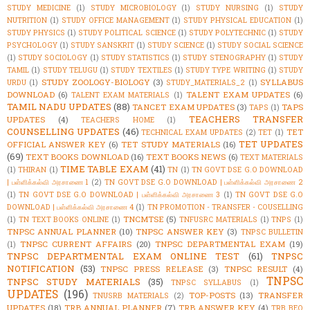
STUDY MEDICINE
(1)
STUDY MICROBIOLOGY
(1)
STUDY NURSING
(1)
STUDY
NUTRITION
(1)
STUDY OFFICE MANAGEMENT
(1)
STUDY PHYSICAL EDUCATION
(1)
STUDY PHYSICS
(1)
STUDY POLITICAL SCIENCE
(1)
STUDY POLYTECHNIC
(1)
STUDY
PSYCHOLOGY
(1)
STUDY SANSKRIT
(1)
STUDY SCIENCE
(1)
STUDY SOCIAL SCIENCE
(1)
STUDY SOCIOLOGY
(1)
STUDY STATISTICS
(1)
STUDY STENOGRAPHY
(1)
STUDY
TAMIL
(1)
STUDY TELUGU
(1)
STUDY TEXTILES
(1)
STUDY TYPE WRITING
(1)
STUDY
STUDY ZOOLOGY-BIOLOGY
(3)
SYLLABUS
URDU
(1)
STUDY_MATERIALS_2
(1)
DOWNLOAD
(6)
TALENT EXAM UPDATES
(6)
TALENT EXAM MATERIALS
(1)
TAMIL NADU UPDATES
(88)
TANCET EXAM UPDATES
(3)
TAPS
TAPS
(1)
TEACHERS TRANSFER
UPDATES
(4)
TEACHERS HOME
(1)
COUNSELLING UPDATES
(46)
TET
TECHNICAL EXAM UPDATES
(2)
TET
(1)
TET UPDATES
OFFICIAL ANSWER KEY
(6)
TET STUDY MATERIALS
(16)
(69)
TEXT BOOKS DOWNLOAD
(16)
TEXT BOOKS NEWS
(6)
TEXT MATERIALS
TIME TABLE EXAM
(41)
(1)
THIRAN
(1)
TN
(1)
TN GOVT DSE G.O DOWNLOAD
| பள்ளிக்கல்வி அரசாணை 1
(2)
TN GOVT DSE G.O DOWNLOAD | பள்ளிக்கல்வி அரசாணை 2
(1)
TN GOVT DSE G.O DOWNLOAD | பள்ளிக்கல்வி அரசாணை 3
(1)
TN GOVT DSE G.O
DOWNLOAD | பள்ளிக்கல்வி அரசாணை 4
(1)
TN PROMOTION - TRANSFER - COUSELLING
TNCMTSE
(5)
(1)
TN TEXT BOOKS ONLINE
(1)
TNFUSRC MATERIALS
(1)
TNPS
(1)
TNPSC ANNUAL PLANNER
(10)
TNPSC ANSWER KEY
(3)
TNPSC BULLETIN
TNPSC CURRENT AFFAIRS
(20)
TNPSC DEPARTMENTAL EXAM
(19)
(1)
TNPSC DEPARTMENTAL EXAM ONLINE TEST
(61)
TNPSC
NOTIFICATION
(53)
TNPSC PRESS RELEASE
(3)
TNPSC RESULT
(4)
TNPSC
TNPSC STUDY MATERIALS
(35)
TNPSC SYLLABUS
(1)
UPDATES
(196)
TOP-POSTS
(13)
TRANSFER
TNUSRB MATERIALS
(2)
UPDATES
(18)
TRB ANNUAL PLANNER
(7)
TRB ANSWER KEY
(4)
TRB BEO