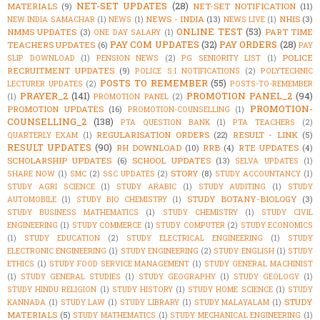
NET-SET UPDATES
(28)
MATERIALS
(9)
NET-SET NOTIFICATION
(11)
NEWS - INDIA
(13)
NHIS
(3)
NEW INDIA SAMACHAR
(1)
NEWS
(1)
NEWS LIVE
(1)
ONLINE TEST
(53)
NMMS UPDATES
(3)
PART TIME
ONE DAY SALARY
(1)
PAY COM UPDATES
(32)
PAY ORDERS
(28)
TEACHERS UPDATES
(6)
PAY
POLICE
SLIP DOWNLOAD
(1)
PENSION NEWS
(2)
PG SENIORITY LIST
(1)
RECRUITMENT UPDATES
(9)
POLICE S.I NOTIFICATIONS
(2)
POLYTECHNIC
POSTS TO REMEMBER
(55)
LECTURER UPDATES
(2)
POSTS-TO-REMEMBER
PRAYER_2
(141)
PROMOTION PANEL_2
(94)
(1)
PROMOTION PANEL
(2)
PROMOTION-
PROMOTION UPDATES
(16)
PROMOTION-COUNSELLING
(1)
COUNSELLING_2
(138)
PTA QUESTION BANK
(1)
PTA TEACHERS
(2)
REGULARISATION ORDERS
(22)
RESULT - LINK
(5)
QUARTERLY EXAM
(1)
RESULT UPDATES
(90)
RH DOWNLOAD
(10)
RRB
(4)
RTE UPDATES
(4)
SCHOLARSHIP UPDATES
(6)
SCHOOL UPDATES
(13)
SELVA UPDATES
(1)
STORY
(8)
SHARE NOW
(1)
SMC
(2)
SSC UPDATES
(2)
STUDY ACCOUNTANCY
(1)
STUDY AGRI SCIENCE
(1)
STUDY ARABIC
(1)
STUDY AUDITING
(1)
STUDY
STUDY BOTANY-BIOLOGY
(3)
AUTOMOBILE
(1)
STUDY BIO CHEMISTRY
(1)
STUDY BUSINESS MATHEMATICS
(1)
STUDY CHEMISTRY
(1)
STUDY CIVIL
ENGINEERING
(1)
STUDY COMMERCE
(1)
STUDY COMPUTER
(2)
STUDY ECONOMICS
(1)
STUDY EDUCATION
(2)
STUDY ELECTRICAL ENGINEERING
(1)
STUDY
ELECTRONIC ENGINEERING
(1)
STUDY ENGINEERING
(2)
STUDY ENGLISH
(1)
STUDY
ETHICS
(1)
STUDY FOOD SERVICE MANAGEMENT
(1)
STUDY GENERAL MACHINIST
(1)
STUDY GENERAL STUDIES
(1)
STUDY GEOGRAPHY
(1)
STUDY GEOLOGY
(1)
STUDY HINDU RELIGION
(1)
STUDY HISTORY
(1)
STUDY HOME SCIENCE
(1)
STUDY
STUDY
KANNADA
(1)
STUDY LAW
(1)
STUDY LIBRARY
(1)
STUDY MALAYALAM
(1)
MATERIALS
(5)
STUDY MATHEMATICS
(1)
STUDY MECHANICAL ENGINEERING
(1)