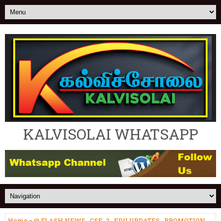
KALVISOLAI WHATSAPP
Home
»
@ FLASH NEWS
,
CSE_2
,
EDU UPDATES
,
PROMOTION-