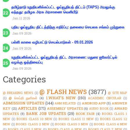
தமிழ்நாடு உறுதியளிக்கப்பட்ட ஓய்வூதியத் திட்டம் (TAPS) அமலுக்கு
வந்தது: தமிழக அரசு அரசாணை வெளியீடு
Jan 11 2026
புதிய ஓய்வூதிய திட்டத்திற்கு எதிர்ப்பு: தலைமை செயலக சங்கம் முற்றுகை
Jan 09 2026
பள்ளி காலை வழிபாட்டு செயல்பாடுகள் - 09.01.2026
Jan 09 2026
உறுதியளிக்கப்பட்ட ஓய்வூதியத் திட்ட அரசாணை: மதுரை ஐகோர்ட்டில்
வழக்கு ஒத்திவைப்பு
Jan 09 2026
Categories
@ FLASH NEWS
(3877)
@ BREAKING NEWS
(1)
@ SITE MAP
1.WHAT'S NEW
(150)
@ செய்தி துளிகள்
(4)
(1)
ACADEMIC CIRCULAR
(1)
ADMISSION UPDATES
(144)
ANDROID APP
(5)
ANSWER
AHM RELATED
(1)
ARTICLES
(171)
KEY
(21)
ASSEMBLY UPDATES
(6)
AWARD
AUDIO BOOK
(1)
BANK JOB UPDATES
(29)
UPDATES
(8)
BOOK FAIR
(4)
BOOKS CLASS 1
NEW
(1)
BOOKS CLASS 10 NEW
(1)
BOOKS CLASS 11 NEW
(1)
BOOKS CLASS 12
NEW
(1)
BOOKS CLASS 2 NEW
(1)
BOOKS CLASS 3 NEW
(1)
BOOKS CLASS 4 NEW
(1)
BOOKS CLASS 5 NEW
(1)
BOOKS CLASS 6 NEW
(1)
BOOKS CLASS 7 NEW
(1)