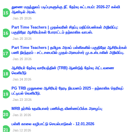
துணை மருத்துவப் படிப்புகளுக்கு நீட் தேர்வு கட்டாயம்: 2026-27 கல்வி
ஆண்டில் அமல்.
Jan 25 2026
Part Time Teachers | முதல்வரின் சிறப்பு மதிப்பெண்கள் அறிவிப்பு:
பகுதிநேர ஆசிரியர்கள் போராட்டம் தற்காலிக வாபஸ்.
Jan 25 2026
Part Time Teachers | தமிழக அரசுப் பள்ளிகளில் பகுதிநேர ஆசிரியர்கள்
பணி நிரந்தரம் - சட்டசபையில் முதல்-அமைச்சர் மு.க.ஸ்டாலின் அறிவிப்பு.
Jan 25 2026
ஆசிரியா் தோ்வு வாரியத்தின் (TRB) ஆண்டுத் தோ்வு அட்டவணை
வெளியீடு
Jan 24 2026
PG TRB முதுகலை ஆசிரியர் நேரடி நியமனம் 2025 - தற்காலிக தெரிவுப்
பட்டியல் வெளியீடு.
Jan 23 2026
MRB நர்சிங் உதவியாளர் பணிக்கு விண்ணப்பிக்க அழைப்பு
Jan 21 2026
பள்ளி காலை வழிபாட்டு செயல்பாடுகள் - 12.01.2026
Jan 12 2026