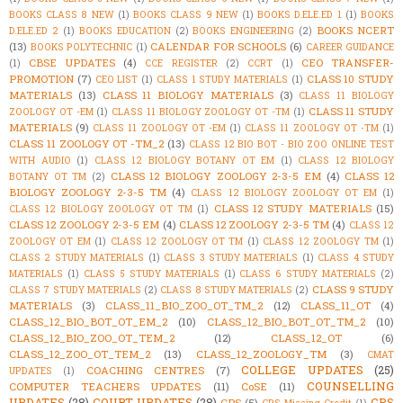
BOOKS CLASS 8 NEW
(1)
BOOKS CLASS 9 NEW
(1)
BOOKS D.ELE.ED 1
(1)
BOOKS
BOOKS NCERT
D.ELE.ED 2
(1)
BOOKS EDUCATION
(2)
BOOKS ENGINEERING
(2)
(13)
CALENDAR FOR SCHOOLS
(6)
BOOKS POLYTECHNIC
(1)
CAREER GUIDANCE
CBSE UPDATES
(4)
CEO TRANSFER-
(1)
CCE REGISTER
(2)
CCRT
(1)
PROMOTION
(7)
CLASS 10 STUDY
CEO LIST
(1)
CLASS 1 STUDY MATERIALS
(1)
MATERIALS
(13)
CLASS 11 BIOLOGY MATERIALS
(3)
CLASS 11 BIOLOGY
CLASS 11 STUDY
ZOOLOGY OT -EM
(1)
CLASS 11 BIOLOGY ZOOLOGY OT -TM
(1)
MATERIALS
(9)
CLASS 11 ZOOLOGY OT -EM
(1)
CLASS 11 ZOOLOGY OT -TM
(1)
CLASS 11 ZOOLOGY OT -TM_2
(13)
CLASS 12 BIO BOT - BIO ZOO ONLINE TEST
WITH AUDIO
(1)
CLASS 12 BIOLOGY BOTANY OT EM
(1)
CLASS 12 BIOLOGY
CLASS 12 BIOLOGY ZOOLOGY 2-3-5 EM
(4)
CLASS 12
BOTANY OT TM
(2)
BIOLOGY ZOOLOGY 2-3-5 TM
(4)
CLASS 12 BIOLOGY ZOOLOGY OT EM
(1)
CLASS 12 STUDY MATERIALS
(15)
CLASS 12 BIOLOGY ZOOLOGY OT TM
(1)
CLASS 12 ZOOLOGY 2-3-5 EM
(4)
CLASS 12 ZOOLOGY 2-3-5 TM
(4)
CLASS 12
ZOOLOGY OT EM
(1)
CLASS 12 ZOOLOGY OT TM
(1)
CLASS 12 ZOOLOGY TM
(1)
CLASS 2 STUDY MATERIALS
(1)
CLASS 3 STUDY MATERIALS
(1)
CLASS 4 STUDY
MATERIALS
(1)
CLASS 5 STUDY MATERIALS
(1)
CLASS 6 STUDY MATERIALS
(2)
CLASS 9 STUDY
CLASS 7 STUDY MATERIALS
(2)
CLASS 8 STUDY MATERIALS
(2)
MATERIALS
(3)
CLASS_11_BIO_ZOO_OT_TM_2
(12)
CLASS_11_OT
(4)
CLASS_12_BIO_BOT_OT_EM_2
(10)
CLASS_12_BIO_BOT_OT_TM_2
(10)
CLASS_12_BIO_ZOO_OT_TEM_2
(12)
CLASS_12_OT
(6)
CLASS_12_ZOO_OT_TEM_2
(13)
CLASS_12_ZOOLOGY_TM
(3)
CMAT
COLLEGE UPDATES
(25)
COACHING CENTRES
(7)
UPDATES
(1)
COUNSELLING
COMPUTER TEACHERS UPDATES
(11)
CoSE
(11)
UPDATES
(28)
COURT UPDATES
(28)
CPS
CPS
(5)