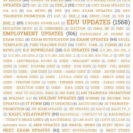
CPS Missing Credit
(1)
UPDATES
(27)
CSE_2
(55)
CTET
(3)
CRC
(1)
CSE
(2)
CUET EXAM UPDATES
(1)
D.A G.O
(5)
D.A NEWS
(8)
DEE
(11)
DEO EXAM UPDATES
(21)
DEO
TRANSFER-PROMOTION
(7)
DGE_2
(14)
DGE
(1)
DRESS_CODE
(1)
DSE
(1)
EDU UPDATES
(1568)
DSE_2
(85)
E-BOOKS DOWNLOAD
(1)
EDUCATION NEWS
(1)
EL SURRENDER
(1)
ELECTION
(2)
EMAIL ME
(1)
EMIS
(2)
EMPLOYMENT UPDATES
(506)
EQUIVALENCE OF DEGREE
(2)
EXAM UPDATES
(84)
EXAM ESLC
(8)
EXAM NOTIFICATION
(16)
EXCEL
TEMPLATE
(3)
FIND TEACHER POST
(10)
FORMS
(5)
G.K
FONTS -TAMIL
(1)
G.O DOWNLOAD
(28)
G.O UPDATES
(94)
NEWS
(17)
G.O_NO_001-100_2
(1)
G.O_NO_101-200_2
(2)
G.O_NO_201-300_2
(1)
G.O_NO_601-700_2
(1)
GPF
(2)
GUIDE - ARIVUKKADAL BOOKS
(1)
GUIDE - BRILLIANT GUIDE
(1)
GUIDE - DEIVA
GUIDE
(1)
GUIDE - DOLPHIN GUIDE
(1)
GUIDE - DON GUIDE
(1)
GUIDE - FULL MARKS
GUIDE
(1)
GUIDE - GEM GUIDE
(1)
GUIDE - JAMES GUIDE
(1)
GUIDE - JESVIN GUIDE
(1)
GUIDE - KONAR GUIDE
(1)
GUIDE - LOYOLA GUIDE
(1)
GUIDE - MERCY GUIDE
(1)
GUIDE - PENGUIN GUIDE
(1)
GUIDE - PREMIER GUIDE
(1)
GUIDE - SARAS GUIDE
(1)
GUIDE - SELECTION GUIDE
(1)
GUIDE - SURA GUIDE
(1)
GUIDE - SURYA GUIDE
(1)
HM TRANSFER-PROMOTION
GUIDE - WAY TO SUCCESS GUIDE
(1)
HM GUIDE
(1)
HOLIDAY UPDATES
(23)
(6)
HOLIDAY G.O
(5)
IFHRMS
(3)
INCOME TAX
IT FORM
(26)
UPDATES
(3)
IT UPDATES
(4)
JACTO GEO
(4)
JD TRANSFER-
PROMOTION
(4)
JEE NCHM UPDATES
(1)
JEE UPDATES
(2)
KALVI
(1)
KALVI TV_2
KALVI_VELAIVAIPPU
(89)
KALVISOLAI
(2)
KALVISOLAI - CONTACT US
(1)
- TODAY'S HEAD LINES
(3)
KAVITHAIKAL
(1)
LAB ASST
(2)
LEAVE
(1)
LOAN
(1)
MRB UPDATES
(13)
NAATIL INDRU
(3)
maternity leave
(1)
NCERT NEWS
(2)
NEET EXAM UPDATES
(82)
NEET STUDY
NEET NOTIFICATIONS
(1)