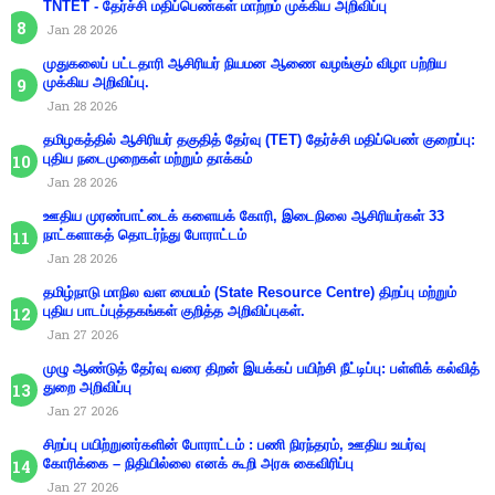
TNTET - தேர்ச்சி மதிப்பெண்கள் மாற்றம் முக்கிய அறிவிப்பு
Jan 28 2026
முதுகலைப் பட்டதாரி ஆசிரியர் நியமன ஆணை வழங்கும் விழா பற்றிய
முக்கிய அறிவிப்பு.
Jan 28 2026
தமிழகத்தில் ஆசிரியர் தகுதித் தேர்வு (TET) தேர்ச்சி மதிப்பெண் குறைப்பு:
புதிய நடைமுறைகள் மற்றும் தாக்கம்
Jan 28 2026
ஊதிய முரண்பாட்டைக் களையக் கோரி, இடைநிலை ஆசிரியர்கள் 33
நாட்களாகத் தொடர்ந்து போராட்டம்
Jan 28 2026
தமிழ்நாடு மாநில வள மையம் (State Resource Centre) திறப்பு மற்றும்
புதிய பாடப்புத்தகங்கள் குறித்த அறிவிப்புகள்.
Jan 27 2026
முழு ஆண்டுத் தேர்வு வரை திறன் இயக்கப் பயிற்சி நீட்டிப்பு: பள்ளிக் கல்வித்
துறை அறிவிப்பு
Jan 27 2026
சிறப்பு பயிற்றுனர்களின் போராட்டம் : பணி நிரந்தரம், ஊதிய உயர்வு
கோரிக்கை – நிதியில்லை எனக் கூறி அரசு கைவிரிப்பு
Jan 27 2026