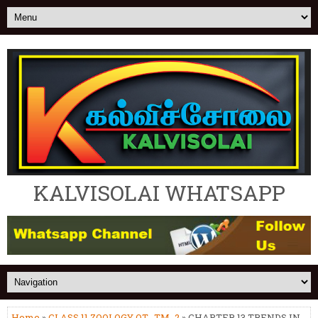
KALVISOLAI WHATSAPP
Home
»
CLASS 11 ZOOLOGY OT -TM_2
» CHAPTER 13 TRENDS IN