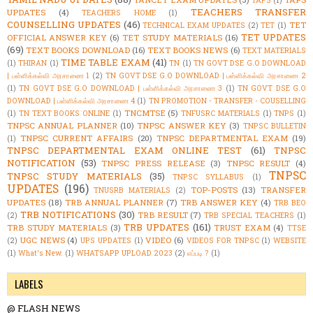
TEACHERS TRANSFER
UPDATES
(4)
TEACHERS HOME
(1)
COUNSELLING UPDATES
(46)
TET
TECHNICAL EXAM UPDATES
(2)
TET
(1)
TET UPDATES
OFFICIAL ANSWER KEY
(6)
TET STUDY MATERIALS
(16)
(69)
TEXT BOOKS DOWNLOAD
(16)
TEXT BOOKS NEWS
(6)
TEXT MATERIALS
TIME TABLE EXAM
(41)
(1)
THIRAN
(1)
TN
(1)
TN GOVT DSE G.O DOWNLOAD
| பள்ளிக்கல்வி அரசாணை 1
(2)
TN GOVT DSE G.O DOWNLOAD | பள்ளிக்கல்வி அரசாணை 2
(1)
TN GOVT DSE G.O DOWNLOAD | பள்ளிக்கல்வி அரசாணை 3
(1)
TN GOVT DSE G.O
DOWNLOAD | பள்ளிக்கல்வி அரசாணை 4
(1)
TN PROMOTION - TRANSFER - COUSELLING
TNCMTSE
(5)
(1)
TN TEXT BOOKS ONLINE
(1)
TNFUSRC MATERIALS
(1)
TNPS
(1)
TNPSC ANNUAL PLANNER
(10)
TNPSC ANSWER KEY
(3)
TNPSC BULLETIN
TNPSC CURRENT AFFAIRS
(20)
TNPSC DEPARTMENTAL EXAM
(19)
(1)
TNPSC DEPARTMENTAL EXAM ONLINE TEST
(61)
TNPSC
NOTIFICATION
(53)
TNPSC PRESS RELEASE
(3)
TNPSC RESULT
(4)
TNPSC
TNPSC STUDY MATERIALS
(35)
TNPSC SYLLABUS
(1)
UPDATES
(196)
TOP-POSTS
(13)
TRANSFER
TNUSRB MATERIALS
(2)
UPDATES
(18)
TRB ANNUAL PLANNER
(7)
TRB ANSWER KEY
(4)
TRB BEO
TRB NOTIFICATIONS
(30)
TRB RESULT
(7)
(2)
TRB SPECIAL TEACHERS
(1)
TRB UPDATES
(161)
TRB STUDY MATERIALS
(3)
TRUST EXAM
(4)
TTSE
UGC NEWS
(4)
VIDEO
(6)
(2)
UPS UPDATES
(1)
VIDEOS FOR TNPSC
(1)
WEBSITE
(1)
What's New.
(1)
WHATSAPP UPLOAD 2023
(2)
எப்படி ?
(1)
LABELS
@ FLASH NEWS