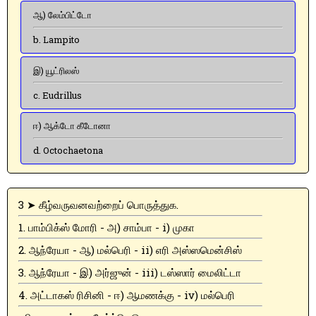
ஆ) லேம்பிட்டோ
b. Lampito
இ) யூட்ரிலஸ்
c. Eudrillus
ஈ) ஆக்டோ கீடோனா
d. Octochaetona
3 ➤ கீழ்வருவனவற்றைப் பொருத்துக.
1. பாம்பிக்ஸ் மோரி - அ) சாம்பா - i) முகா
2. ஆந்ரேயா - ஆ) மல்பெரி - ii) எரி அஸ்ஸமென்சிஸ்
3. ஆந்ரேயா - இ) அர்ஜுன் - iii) டஸ்ஸார் மைலிட்டா
4. அட்டாகஸ் ரிசினி - ஈ) ஆமணக்கு - iv) மல்பெரி