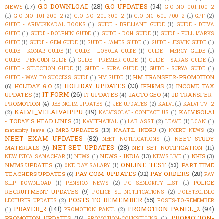
G.O DOWNLOAD
(28)
G.O UPDATES
(94)
NEWS
(17)
G.O_NO_001-100_2
(1)
G.O_NO_101-200_2
(2)
G.O_NO_201-300_2
(1)
G.O_NO_601-700_2
(1)
GPF
(2)
GUIDE - ARIVUKKADAL BOOKS
(1)
GUIDE - BRILLIANT GUIDE
(1)
GUIDE - DEIVA
GUIDE
(1)
GUIDE - DOLPHIN GUIDE
(1)
GUIDE - DON GUIDE
(1)
GUIDE - FULL MARKS
GUIDE
(1)
GUIDE - GEM GUIDE
(1)
GUIDE - JAMES GUIDE
(1)
GUIDE - JESVIN GUIDE
(1)
GUIDE - KONAR GUIDE
(1)
GUIDE - LOYOLA GUIDE
(1)
GUIDE - MERCY GUIDE
(1)
GUIDE - PENGUIN GUIDE
(1)
GUIDE - PREMIER GUIDE
(1)
GUIDE - SARAS GUIDE
(1)
GUIDE - SELECTION GUIDE
(1)
GUIDE - SURA GUIDE
(1)
GUIDE - SURYA GUIDE
(1)
HM TRANSFER-PROMOTION
GUIDE - WAY TO SUCCESS GUIDE
(1)
HM GUIDE
(1)
HOLIDAY UPDATES
(23)
(6)
HOLIDAY G.O
(5)
IFHRMS
(3)
INCOME TAX
IT FORM
(26)
UPDATES
(3)
IT UPDATES
(4)
JACTO GEO
(4)
JD TRANSFER-
PROMOTION
(4)
JEE NCHM UPDATES
(1)
JEE UPDATES
(2)
KALVI
(1)
KALVI TV_2
KALVI_VELAIVAIPPU
(89)
KALVISOLAI
(2)
KALVISOLAI - CONTACT US
(1)
- TODAY'S HEAD LINES
(3)
KAVITHAIKAL
(1)
LAB ASST
(2)
LEAVE
(1)
LOAN
(1)
MRB UPDATES
(13)
NAATIL INDRU
(3)
maternity leave
(1)
NCERT NEWS
(2)
NEET EXAM UPDATES
(82)
NEET STUDY
NEET NOTIFICATIONS
(1)
NET-SET UPDATES
(28)
MATERIALS
(9)
NET-SET NOTIFICATION
(11)
NEWS - INDIA
(13)
NHIS
(3)
NEW INDIA SAMACHAR
(1)
NEWS
(1)
NEWS LIVE
(1)
ONLINE TEST
(53)
NMMS UPDATES
(3)
PART TIME
ONE DAY SALARY
(1)
PAY COM UPDATES
(32)
PAY ORDERS
(28)
TEACHERS UPDATES
(6)
PAY
POLICE
SLIP DOWNLOAD
(1)
PENSION NEWS
(2)
PG SENIORITY LIST
(1)
RECRUITMENT UPDATES
(9)
POLICE S.I NOTIFICATIONS
(2)
POLYTECHNIC
POSTS TO REMEMBER
(55)
LECTURER UPDATES
(2)
POSTS-TO-REMEMBER
PRAYER_2
(141)
PROMOTION PANEL_2
(94)
(1)
PROMOTION PANEL
(2)
PROMOTION-
PROMOTION UPDATES
(16)
PROMOTION-COUNSELLING
(1)