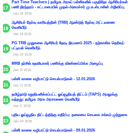
Part Time Teachers | தமிழக அரசுப் பள்ளிகளில் பகுதிநேர ஆசிரியர்கள்
பணி நிரந்தரம் - சட்டசபையில் முதல்-அமைச்சர் மு.க.ஸ்டாலின் அறிவிப்பு.
Jan 25 2026
ஆசிரியா் தோ்வு வாரியத்தின் (TRB) ஆண்டுத் தோ்வு அட்டவணை
வெளியீடு
Jan 24 2026
PG TRB முதுகலை ஆசிரியர் நேரடி நியமனம் 2025 - தற்காலிக தெரிவுப்
பட்டியல் வெளியீடு.
Jan 23 2026
MRB நர்சிங் உதவியாளர் பணிக்கு விண்ணப்பிக்க அழைப்பு
Jan 21 2026
பள்ளி காலை வழிபாட்டு செயல்பாடுகள் - 12.01.2026
Jan 12 2026
தமிழ்நாடு உறுதியளிக்கப்பட்ட ஓய்வூதியத் திட்டம் (TAPS) அமலுக்கு
வந்தது: தமிழக அரசு அரசாணை வெளியீடு
Jan 11 2026
புதிய ஓய்வூதிய திட்டத்திற்கு எதிர்ப்பு: தலைமை செயலக சங்கம் முற்றுகை
Jan 09 2026
பள்ளி காலை வழிபாட்டு செயல்பாடுகள் - 09.01.2026