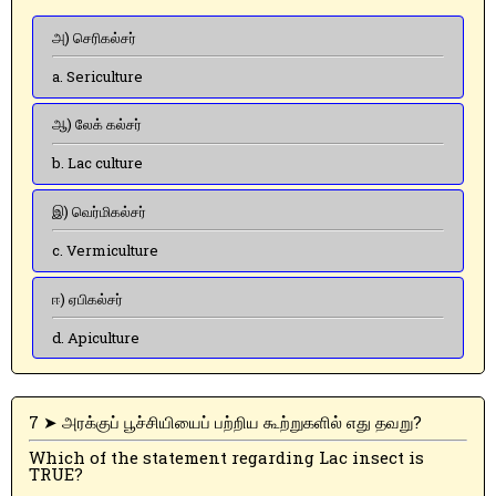
அ) செரிகல்சர்
a. Sericulture
ஆ) லேக் கல்சர்
b. Lac culture
இ) வெர்மிகல்சர்
c. Vermiculture
ஈ) ஏபிகல்சர்
d. Apiculture
7 ➤ அரக்குப் பூச்சியியைப் பற்றிய கூற்றுகளில் எது தவறு?
Which of the statement regarding Lac insect is
TRUE?