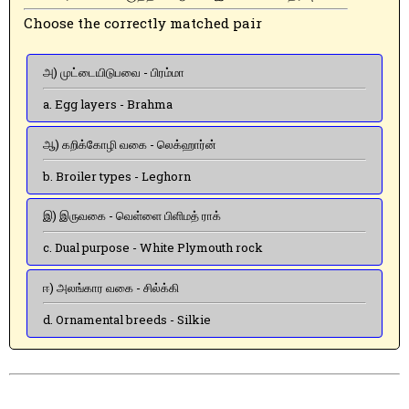
Choose the correctly matched pair
அ) முட்டையிடுபவை - பிரம்மா
a. Egg layers - Brahma
ஆ) கறிக்கோழி வகை - லெக்ஹார்ன்
b. Broiler types - Leghorn
இ) இருவகை - வெள்ளை பிளிமத் ராக்
c. Dual purpose - White Plymouth rock
ஈ) அலங்கார வகை - சில்க்கி
d. Ornamental breeds - Silkie