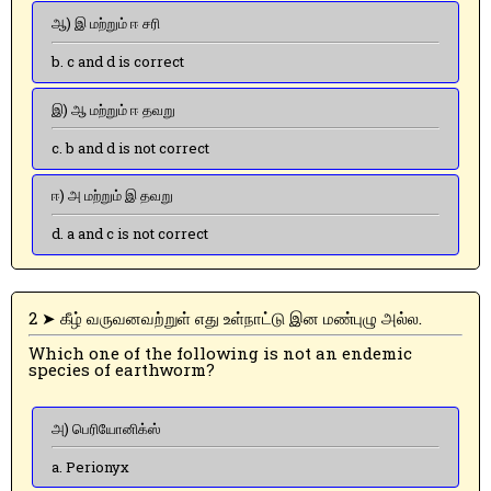
ஆ) இ மற்றும் ஈ சரி
b. c and d is correct
இ) ஆ மற்றும் ஈ தவறு
c. b and d is not correct
ஈ) அ மற்றும் இ தவறு
d. a and c is not correct
2 ➤ கீழ் வருவனவற்றுள் எது உள்நாட்டு இன மண்புழு அல்ல.
Which one of the following is not an endemic
species of earthworm?
அ) பெரியோனிக்ஸ்
a. Perionyx