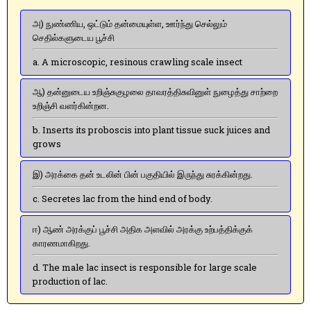
அ) நுண்ணிய, ஒட்டும் தன்மையுள்ள, ஊர்ந்து செல்லும்
செதில்களுடைய பூச்சி
a. A microscopic, resinous crawling scale insect
ஆ) தன்னுடைய உறிஞ்சுகுழலை தாவரத்திசுவினுள் நுழைத்து சாற்றை
உறிஞ்சி வளர்கின்றன.
b. Inserts its proboscis into plant tissue suck juices and
grows
இ) அரக்கை தன் உடலின் பின் பகுதியில் இருந்து சுரக்கின்றது.
c. Secretes lac from the hind end of body.
ஈ) ஆண் அரக்குப் பூச்சி அதிக அளவில் அரக்கு உற்பத்திக்குக்
காரணமாகிறது.
d. The male lac insect is responsible for large scale
production of lac.