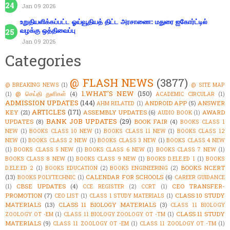
Jan 09 2026
உறுதியளிக்கப்பட்ட ஓய்வூதியத் திட்ட அரசாணை: மதுரை ஐகோர்ட்டில்
வழக்கு ஒத்திவைப்பு
Jan 09 2026
Categories
@ FLASH NEWS
(3877)
@ BREAKING NEWS
(1)
@ SITE MAP
1.WHAT'S NEW
(150)
@ செய்தி துளிகள்
(4)
(1)
ACADEMIC CIRCULAR
(1)
ADMISSION UPDATES
(144)
ANDROID APP
(5)
ANSWER
AHM RELATED
(1)
ARTICLES
(171)
KEY
(21)
ASSEMBLY UPDATES
(6)
AWARD
AUDIO BOOK
(1)
BANK JOB UPDATES
(29)
UPDATES
(8)
BOOK FAIR
(4)
BOOKS CLASS 1
NEW
(1)
BOOKS CLASS 10 NEW
(1)
BOOKS CLASS 11 NEW
(1)
BOOKS CLASS 12
NEW
(1)
BOOKS CLASS 2 NEW
(1)
BOOKS CLASS 3 NEW
(1)
BOOKS CLASS 4 NEW
(1)
BOOKS CLASS 5 NEW
(1)
BOOKS CLASS 6 NEW
(1)
BOOKS CLASS 7 NEW
(1)
BOOKS CLASS 8 NEW
(1)
BOOKS CLASS 9 NEW
(1)
BOOKS D.ELE.ED 1
(1)
BOOKS
BOOKS NCERT
D.ELE.ED 2
(1)
BOOKS EDUCATION
(2)
BOOKS ENGINEERING
(2)
(13)
CALENDAR FOR SCHOOLS
(6)
BOOKS POLYTECHNIC
(1)
CAREER GUIDANCE
CBSE UPDATES
(4)
CEO TRANSFER-
(1)
CCE REGISTER
(2)
CCRT
(1)
PROMOTION
(7)
CLASS 10 STUDY
CEO LIST
(1)
CLASS 1 STUDY MATERIALS
(1)
MATERIALS
(13)
CLASS 11 BIOLOGY MATERIALS
(3)
CLASS 11 BIOLOGY
CLASS 11 STUDY
ZOOLOGY OT -EM
(1)
CLASS 11 BIOLOGY ZOOLOGY OT -TM
(1)
MATERIALS
(9)
CLASS 11 ZOOLOGY OT -EM
(1)
CLASS 11 ZOOLOGY OT -TM
(1)