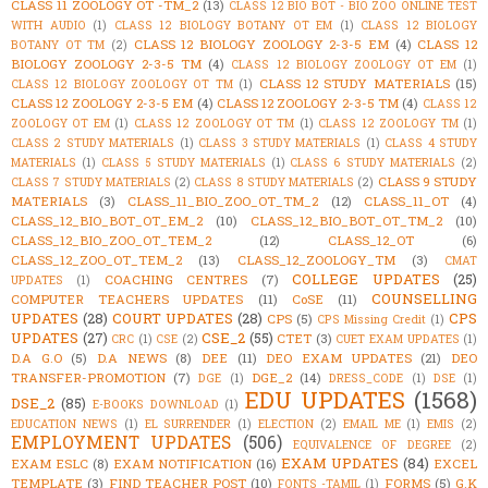
CLASS 11 ZOOLOGY OT -TM_2
(13)
CLASS 12 BIO BOT - BIO ZOO ONLINE TEST
WITH AUDIO
(1)
CLASS 12 BIOLOGY BOTANY OT EM
(1)
CLASS 12 BIOLOGY
CLASS 12 BIOLOGY ZOOLOGY 2-3-5 EM
(4)
CLASS 12
BOTANY OT TM
(2)
BIOLOGY ZOOLOGY 2-3-5 TM
(4)
CLASS 12 BIOLOGY ZOOLOGY OT EM
(1)
CLASS 12 STUDY MATERIALS
(15)
CLASS 12 BIOLOGY ZOOLOGY OT TM
(1)
CLASS 12 ZOOLOGY 2-3-5 EM
(4)
CLASS 12 ZOOLOGY 2-3-5 TM
(4)
CLASS 12
ZOOLOGY OT EM
(1)
CLASS 12 ZOOLOGY OT TM
(1)
CLASS 12 ZOOLOGY TM
(1)
CLASS 2 STUDY MATERIALS
(1)
CLASS 3 STUDY MATERIALS
(1)
CLASS 4 STUDY
MATERIALS
(1)
CLASS 5 STUDY MATERIALS
(1)
CLASS 6 STUDY MATERIALS
(2)
CLASS 9 STUDY
CLASS 7 STUDY MATERIALS
(2)
CLASS 8 STUDY MATERIALS
(2)
MATERIALS
(3)
CLASS_11_BIO_ZOO_OT_TM_2
(12)
CLASS_11_OT
(4)
CLASS_12_BIO_BOT_OT_EM_2
(10)
CLASS_12_BIO_BOT_OT_TM_2
(10)
CLASS_12_BIO_ZOO_OT_TEM_2
(12)
CLASS_12_OT
(6)
CLASS_12_ZOO_OT_TEM_2
(13)
CLASS_12_ZOOLOGY_TM
(3)
CMAT
COLLEGE UPDATES
(25)
COACHING CENTRES
(7)
UPDATES
(1)
COUNSELLING
COMPUTER TEACHERS UPDATES
(11)
CoSE
(11)
UPDATES
(28)
COURT UPDATES
(28)
CPS
CPS
(5)
CPS Missing Credit
(1)
UPDATES
(27)
CSE_2
(55)
CTET
(3)
CRC
(1)
CSE
(2)
CUET EXAM UPDATES
(1)
D.A G.O
(5)
D.A NEWS
(8)
DEE
(11)
DEO EXAM UPDATES
(21)
DEO
TRANSFER-PROMOTION
(7)
DGE_2
(14)
DGE
(1)
DRESS_CODE
(1)
DSE
(1)
EDU UPDATES
(1568)
DSE_2
(85)
E-BOOKS DOWNLOAD
(1)
EDUCATION NEWS
(1)
EL SURRENDER
(1)
ELECTION
(2)
EMAIL ME
(1)
EMIS
(2)
EMPLOYMENT UPDATES
(506)
EQUIVALENCE OF DEGREE
(2)
EXAM UPDATES
(84)
EXAM ESLC
(8)
EXAM NOTIFICATION
(16)
EXCEL
TEMPLATE
(3)
FIND TEACHER POST
(10)
FORMS
(5)
G.K
FONTS -TAMIL
(1)