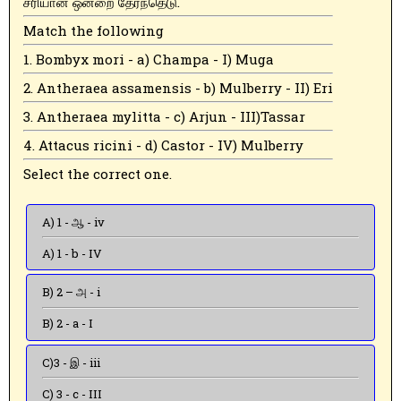
சரியான ஒன்றை தேர்ந்தெடு.
Match the following
1. Bombyx mori - a) Champa - I) Muga
2. Antheraea assamensis - b) Mulberry - II) Eri
3. Antheraea mylitta - c) Arjun - III)Tassar
4. Attacus ricini - d) Castor - IV) Mulberry
Select the correct one.
A) 1 - ஆ - iv
A) 1 - b - IV
B) 2 – அ - i
B) 2 - a - I
C)3 - இ - iii
C) 3 - c - III