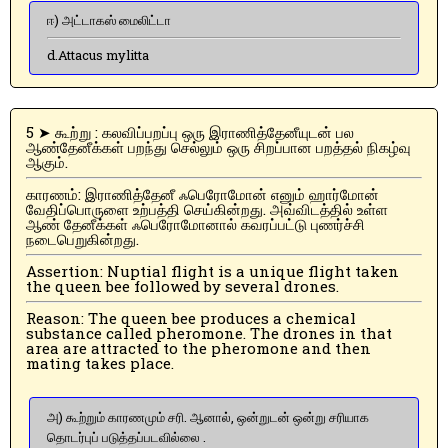
ஈ) அட்டாகஸ் மைலிட்டா
d.Attacus mylitta
5 ➤ கூற்று : கலவிப்பறப்பு ஒரு இராணித்தேனீயுடன் பல
ஆண்தேனீக்கள் பறந்து செல்லும் ஒரு சிறப்பான பறத்தல் நிகழ்வு
ஆகும்.
காரணம்: இராணித்தேனீ ஃபெரோமோன் எனும் ஹார்மோன்
வேதிப்பொருளை உற்பத்தி செய்கின்றது. அவ்விடத்தில் உள்ள
ஆண் தேனீக்கள் ஃபெரோமோனால் கவரப்பட்டு புணர்ச்சி
நடைபெறுகின்றது.
Assertion: Nuptial flight is a unique flight taken
the queen bee followed by several drones.
Reason: The queen bee produces a chemical
substance called pheromone. The drones in that
area are attracted to the pheromone and then
mating takes place.
அ) கூற்றும் காரணமும் சரி. ஆனால், ஒன்றுடன் ஒன்று சரியாக
தொடர்புப் படுத்தப்படவில்லை .