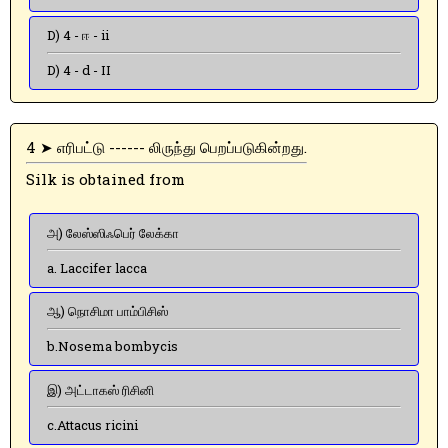
D) 4 - ஈ - ii
D) 4 - d - II
4 ➤ எரிபட்டு ------ லிருந்து பெறப்படுகின்றது.
Silk is obtained from
அ) லேஸ்ஸிஃபெர் லேக்கா
a. Laccifer lacca
ஆ) நொசிமா பாம்பிசிஸ்
b.Nosema bombycis
இ) அட்டாகஸ் ரிசினி
c.Attacus ricini