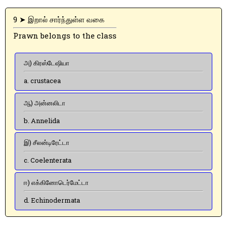
9 ➤ இறால் சார்ந்துள்ள வகை
Prawn belongs to the class
அ) கிரஸ்டேஷியா
a. crustacea
ஆ) அன்னலிடா
b. Annelida
இ) சீலன்டிரேட்டா
c. Coelenterata
ஈ) எக்கினோடெர்மேட்டா
d. Echinodermata