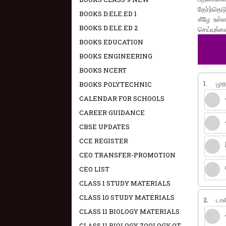
தேர்ந்தெட
BOOKS D.ELE.ED 1
கீழே உள்ள
BOOKS D.ELE.ED 2
செய்யுங்க
BOOKS EDUCATION
BOOKS ENGINEERING
BOOKS NCERT
1.
முத
BOOKS POLYTECHNIC
CALENDAR FOR SCHOOLS
CAREER GUIDANCE
CBSE UPDATES
CCE REGISTER
CEO TRANSFER-PROMOTION
CEO LIST
CLASS 1 STUDY MATERIALS
CLASS 10 STUDY MATERIALS
2.
டால
CLASS 11 BIOLOGY MATERIALS
CLASS 11 BIOLOGY ZOOLOGY OT -