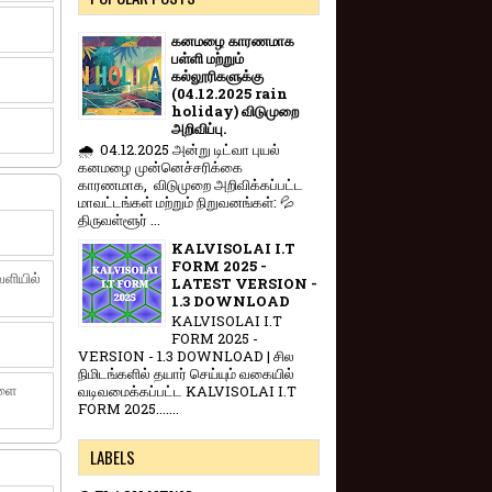
கனமழை காரணமாக
பள்ளி மற்றும்
கல்லூரிகளுக்கு
(04.12.2025 rain
holiday) விடுமுறை
அறிவிப்பு.
🌧️ 04.12.2025 அன்று டிட்வா புயல்
கனமழை முன்னெச்சரிக்கை
காரணமாக, விடுமுறை அறிவிக்கப்பட்ட
மாவட்டங்கள் மற்றும் நிறுவனங்கள்: 💦
திருவள்ளூர் ...
KALVISOLAI I.T
FORM 2025 -
ளியில்
LATEST VERSION -
1.3 DOWNLOAD
KALVISOLAI I.T
FORM 2025 -
VERSION - 1.3 DOWNLOAD | சில
நிமிடங்களில் தயார் செய்யும் வகையில்
களை
வடிவமைக்கப்பட்ட KALVISOLAI I.T
FORM 2025.......
LABELS