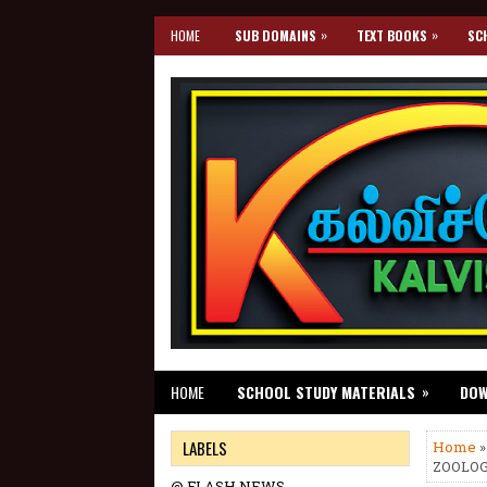
»
»
HOME
SUB DOMAINS
TEXT BOOKS
SC
»
HOME
SCHOOL STUDY MATERIALS
DO
LABELS
Home
ZOOLOG
@ FLASH NEWS