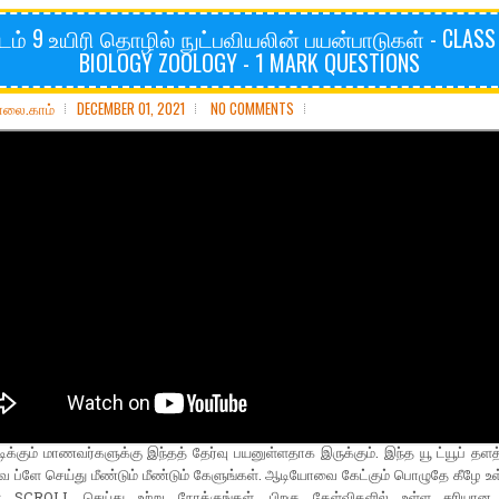
டம் 9 உயிரி தொழில் நுட்பவியலின் பயன்பாடுகள் - CLASS
BIOLOGY ZOOLOGY - 1 MARK QUESTIONS
ோலை.காம்
DECEMBER 01, 2021
NO COMMENTS
படிக்கும் மாணவர்களுக்கு இந்தத் தேர்வு பயனுள்ளதாக இருக்கும். இந்த யூ ட்யூப் தளத்
ப்ளே செய்து மீண்டும் மீண்டும் கேளுங்கள். ஆடியோவை கேட்கும் பொழுதே கீழே உள
ை SCROLL செய்து உற்று நோக்குங்கள். பிறகு கேள்விகளில் உள்ள சரியா