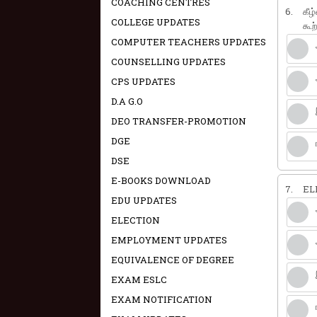
COACHING CENTRES
6.
கீழ
COLLEGE UPDATES
கூற்
COMPUTER TEACHERS UPDATES
COUNSELLING UPDATES
CPS UPDATES
D.A G.O
DEO TRANSFER-PROMOTION
DGE
DSE
E-BOOKS DOWNLOAD
7.
ELI
EDU UPDATES
ELECTION
EMPLOYMENT UPDATES
EQUIVALENCE OF DEGREE
EXAM ESLC
EXAM NOTIFICATION