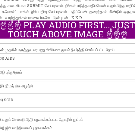
ுத்து கடைசியாக SUBMIT செய்யுங்கள். நீங்கள் எடுத்த மதிப்பெண் வரும் அந்த ம
 கமெண்ட் பாக்ஸ் இல் பதிவு செய்யுங்கள். மதிப்பெண் குறைந்தால் மீண்டும் ஒருமு
ள்... வாழ்த்துக்கள் மாணவர்களே...அன்புடன் - K.K.D.
☝️☝️☝️ PLAY AUDIO FIRST... JUS
TOUCH ABOVE IMAGE ☝️☝️☝️
ன் முதலில் மருத்துவ மரபணு சிகிச்சை மூலம் நிவர்த்தி செய்யப்பட்ட நோய்
அ) AIDS
ஆ) புற்றுநோய்
இ) நீர்மத் திசு அழற்சி
ஈ) SCID
ி எனும் செம்மறி ஆடு உருவாக்கப்பட்ட தொழில் நுட்பம்
அ) ஜீன் மாற்றியமைப்பு நகலாக்கம்