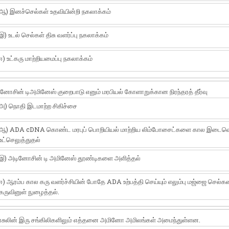
ஆ) இனச்செல்கள் உதவியின்றி நகலாக்கம்
இ) உடல் செல்கள் திசு வளர்ப்பு நகலாக்கம்
ஈ) உட்கரு மாற்றியமைப்பு நகலாக்கம்
னோசின் டிஅமினேஸ் குறைபாடு எனும் மரபியல் கோளாறுக்கான நிரந்தரத் தீர்வு
அ) நொதி இடமாற்ற சிகிச்சை
ஆ) ADA cDNA கொண்ட மரபுப் பொறியியல் மாற்றிய லிம்போசைட்களை கால இடைவெ
உட்செலுத்துதல்
இ) அடினோசின் டி அமினேஸ் தூண்டிகளை அளித்தல்
ஈ) ஆரம்ப கால கரு வளர்ச்சியின் போதே ADA உற்பத்தி செய்யும் எலும்பு மஜ்ஜை செல்
கருவினுள் நுழைத்தல்.
சுலின் இரு சங்கிலிகளிலும் எத்தனை அமினோ அமிலங்கள் அமைந்துள்ளன.