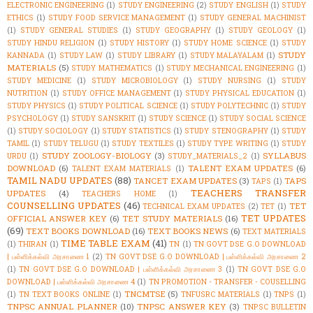
ELECTRONIC ENGINEERING
(1)
STUDY ENGINEERING
(2)
STUDY ENGLISH
(1)
STUDY
ETHICS
(1)
STUDY FOOD SERVICE MANAGEMENT
(1)
STUDY GENERAL MACHINIST
(1)
STUDY GENERAL STUDIES
(1)
STUDY GEOGRAPHY
(1)
STUDY GEOLOGY
(1)
STUDY HINDU RELIGION
(1)
STUDY HISTORY
(1)
STUDY HOME SCIENCE
(1)
STUDY
STUDY
KANNADA
(1)
STUDY LAW
(1)
STUDY LIBRARY
(1)
STUDY MALAYALAM
(1)
MATERIALS
(5)
STUDY MATHEMATICS
(1)
STUDY MECHANICAL ENGINEERING
(1)
STUDY MEDICINE
(1)
STUDY MICROBIOLOGY
(1)
STUDY NURSING
(1)
STUDY
NUTRITION
(1)
STUDY OFFICE MANAGEMENT
(1)
STUDY PHYSICAL EDUCATION
(1)
STUDY PHYSICS
(1)
STUDY POLITICAL SCIENCE
(1)
STUDY POLYTECHNIC
(1)
STUDY
PSYCHOLOGY
(1)
STUDY SANSKRIT
(1)
STUDY SCIENCE
(1)
STUDY SOCIAL SCIENCE
(1)
STUDY SOCIOLOGY
(1)
STUDY STATISTICS
(1)
STUDY STENOGRAPHY
(1)
STUDY
TAMIL
(1)
STUDY TELUGU
(1)
STUDY TEXTILES
(1)
STUDY TYPE WRITING
(1)
STUDY
STUDY ZOOLOGY-BIOLOGY
(3)
SYLLABUS
URDU
(1)
STUDY_MATERIALS_2
(1)
DOWNLOAD
(6)
TALENT EXAM UPDATES
(6)
TALENT EXAM MATERIALS
(1)
TAMIL NADU UPDATES
(88)
TANCET EXAM UPDATES
(3)
TAPS
TAPS
(1)
TEACHERS TRANSFER
UPDATES
(4)
TEACHERS HOME
(1)
COUNSELLING UPDATES
(46)
TET
TECHNICAL EXAM UPDATES
(2)
TET
(1)
TET UPDATES
OFFICIAL ANSWER KEY
(6)
TET STUDY MATERIALS
(16)
(69)
TEXT BOOKS DOWNLOAD
(16)
TEXT BOOKS NEWS
(6)
TEXT MATERIALS
TIME TABLE EXAM
(41)
(1)
THIRAN
(1)
TN
(1)
TN GOVT DSE G.O DOWNLOAD
| பள்ளிக்கல்வி அரசாணை 1
(2)
TN GOVT DSE G.O DOWNLOAD | பள்ளிக்கல்வி அரசாணை 2
(1)
TN GOVT DSE G.O DOWNLOAD | பள்ளிக்கல்வி அரசாணை 3
(1)
TN GOVT DSE G.O
DOWNLOAD | பள்ளிக்கல்வி அரசாணை 4
(1)
TN PROMOTION - TRANSFER - COUSELLING
TNCMTSE
(5)
(1)
TN TEXT BOOKS ONLINE
(1)
TNFUSRC MATERIALS
(1)
TNPS
(1)
TNPSC ANNUAL PLANNER
(10)
TNPSC ANSWER KEY
(3)
TNPSC BULLETIN