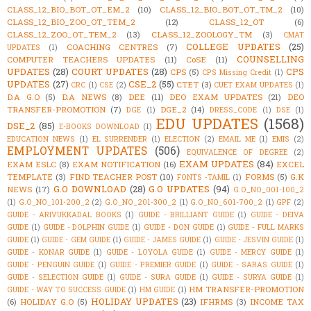
CLASS_12_BIO_BOT_OT_EM_2
(10)
CLASS_12_BIO_BOT_OT_TM_2
(10)
CLASS_12_BIO_ZOO_OT_TEM_2
(12)
CLASS_12_OT
(6)
CLASS_12_ZOO_OT_TEM_2
(13)
CLASS_12_ZOOLOGY_TM
(3)
CMAT
COLLEGE UPDATES
(25)
COACHING CENTRES
(7)
UPDATES
(1)
COUNSELLING
COMPUTER TEACHERS UPDATES
(11)
CoSE
(11)
UPDATES
(28)
COURT UPDATES
(28)
CPS
CPS
(5)
CPS Missing Credit
(1)
UPDATES
(27)
CSE_2
(55)
CTET
(3)
CRC
(1)
CSE
(2)
CUET EXAM UPDATES
(1)
D.A G.O
(5)
D.A NEWS
(8)
DEE
(11)
DEO EXAM UPDATES
(21)
DEO
TRANSFER-PROMOTION
(7)
DGE_2
(14)
DGE
(1)
DRESS_CODE
(1)
DSE
(1)
EDU UPDATES
(1568)
DSE_2
(85)
E-BOOKS DOWNLOAD
(1)
EDUCATION NEWS
(1)
EL SURRENDER
(1)
ELECTION
(2)
EMAIL ME
(1)
EMIS
(2)
EMPLOYMENT UPDATES
(506)
EQUIVALENCE OF DEGREE
(2)
EXAM UPDATES
(84)
EXAM ESLC
(8)
EXAM NOTIFICATION
(16)
EXCEL
TEMPLATE
(3)
FIND TEACHER POST
(10)
FORMS
(5)
G.K
FONTS -TAMIL
(1)
G.O DOWNLOAD
(28)
G.O UPDATES
(94)
NEWS
(17)
G.O_NO_001-100_2
(1)
G.O_NO_101-200_2
(2)
G.O_NO_201-300_2
(1)
G.O_NO_601-700_2
(1)
GPF
(2)
GUIDE - ARIVUKKADAL BOOKS
(1)
GUIDE - BRILLIANT GUIDE
(1)
GUIDE - DEIVA
GUIDE
(1)
GUIDE - DOLPHIN GUIDE
(1)
GUIDE - DON GUIDE
(1)
GUIDE - FULL MARKS
GUIDE
(1)
GUIDE - GEM GUIDE
(1)
GUIDE - JAMES GUIDE
(1)
GUIDE - JESVIN GUIDE
(1)
GUIDE - KONAR GUIDE
(1)
GUIDE - LOYOLA GUIDE
(1)
GUIDE - MERCY GUIDE
(1)
GUIDE - PENGUIN GUIDE
(1)
GUIDE - PREMIER GUIDE
(1)
GUIDE - SARAS GUIDE
(1)
GUIDE - SELECTION GUIDE
(1)
GUIDE - SURA GUIDE
(1)
GUIDE - SURYA GUIDE
(1)
HM TRANSFER-PROMOTION
GUIDE - WAY TO SUCCESS GUIDE
(1)
HM GUIDE
(1)
HOLIDAY UPDATES
(23)
(6)
HOLIDAY G.O
(5)
IFHRMS
(3)
INCOME TAX