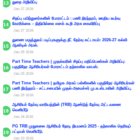
துறை அறிவிப்பு
Jan 27 2026
சிறப்பு பயிற்றுனர்களின் போராட்டம் : பணி நிரந்தரம், ஊதிய உயர்வு
கோரிக்கை – நிதியில்லை எனக் கூறி அரசு கைவிரிப்பு
Jan 27 2026
துணை மருத்துவப் படிப்புகளுக்கு நீட் தேர்வு கட்டாயம்: 2026-27 கல்வி
ஆண்டில் அமல்.
Jan 25 2026
Part Time Teachers | முதல்வரின் சிறப்பு மதிப்பெண்கள் அறிவிப்பு:
பகுதிநேர ஆசிரியர்கள் போராட்டம் தற்காலிக வாபஸ்.
Jan 25 2026
Part Time Teachers | தமிழக அரசுப் பள்ளிகளில் பகுதிநேர ஆசிரியர்கள்
பணி நிரந்தரம் - சட்டசபையில் முதல்-அமைச்சர் மு.க.ஸ்டாலின் அறிவிப்பு.
Jan 25 2026
ஆசிரியா் தோ்வு வாரியத்தின் (TRB) ஆண்டுத் தோ்வு அட்டவணை
வெளியீடு
Jan 24 2026
PG TRB முதுகலை ஆசிரியர் நேரடி நியமனம் 2025 - தற்காலிக தெரிவுப்
பட்டியல் வெளியீடு.
Jan 23 2026