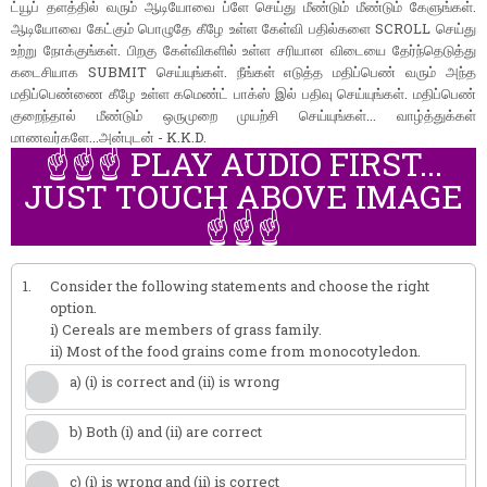
ட்யூப் தளத்தில் வரும் ஆடியோவை ப்ளே செய்து மீண்டும் மீண்டும் கேளுங்கள்.
ஆடியோவை கேட்கும் பொழுதே கீழே உள்ள கேள்வி பதில்களை SCROLL செய்து
உற்று நோக்குங்கள். பிறகு கேள்விகளில் உள்ள சரியான விடையை தேர்ந்தெடுத்து
கடைசியாக SUBMIT செய்யுங்கள். நீங்கள் எடுத்த மதிப்பெண் வரும் அந்த
மதிப்பெண்ணை கீழே உள்ள கமெண்ட் பாக்ஸ் இல் பதிவு செய்யுங்கள். மதிப்பெண்
குறைந்தால் மீண்டும் ஒருமுறை முயற்சி செய்யுங்கள்... வாழ்த்துக்கள்
மாணவர்களே...அன்புடன் - K.K.D.
☝️☝️☝️ PLAY AUDIO FIRST...
JUST TOUCH ABOVE IMAGE
☝️☝️☝️
1.
Consider the following statements and choose the right
option.
i) Cereals are members of grass family.
ii) Most of the food grains come from monocotyledon.
a) (i) is correct and (ii) is wrong
b) Both (i) and (ii) are correct
c) (i) is wrong and (ii) is correct