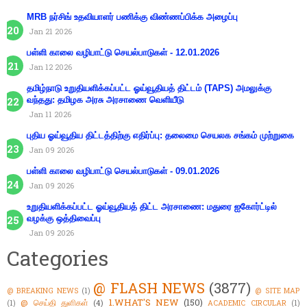
MRB நர்சிங் உதவியாளர் பணிக்கு விண்ணப்பிக்க அழைப்பு
Jan 21 2026
பள்ளி காலை வழிபாட்டு செயல்பாடுகள் - 12.01.2026
Jan 12 2026
தமிழ்நாடு உறுதியளிக்கப்பட்ட ஓய்வூதியத் திட்டம் (TAPS) அமலுக்கு
வந்தது: தமிழக அரசு அரசாணை வெளியீடு
Jan 11 2026
புதிய ஓய்வூதிய திட்டத்திற்கு எதிர்ப்பு: தலைமை செயலக சங்கம் முற்றுகை
Jan 09 2026
பள்ளி காலை வழிபாட்டு செயல்பாடுகள் - 09.01.2026
Jan 09 2026
உறுதியளிக்கப்பட்ட ஓய்வூதியத் திட்ட அரசாணை: மதுரை ஐகோர்ட்டில்
வழக்கு ஒத்திவைப்பு
Jan 09 2026
Categories
@ FLASH NEWS
(3877)
@ BREAKING NEWS
(1)
@ SITE MAP
1.WHAT'S NEW
(150)
@ செய்தி துளிகள்
(4)
(1)
ACADEMIC CIRCULAR
(1)