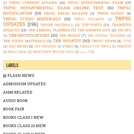
TNPSC CURRENT AFFAIRS
(20)
TNPSC DEPARTMENTAL EXAM
(19)
(1)
TNPSC DEPARTMENTAL EXAM ONLINE TEST
(61)
TNPSC
NOTIFICATION
(53)
TNPSC PRESS RELEASE
(3)
TNPSC RESULT
(4)
TNPSC
TNPSC STUDY MATERIALS
(35)
TNPSC SYLLABUS
(1)
UPDATES
(196)
TOP-POSTS
(13)
TRANSFER
TNUSRB MATERIALS
(2)
UPDATES
(18)
TRB ANNUAL PLANNER
(7)
TRB ANSWER KEY
(4)
TRB BEO
TRB NOTIFICATIONS
(30)
TRB RESULT
(7)
(2)
TRB SPECIAL TEACHERS
(1)
TRB UPDATES
(161)
TRB STUDY MATERIALS
(3)
TRUST EXAM
(4)
TTSE
UGC NEWS
(4)
VIDEO
(6)
(2)
UPS UPDATES
(1)
VIDEOS FOR TNPSC
(1)
WEBSITE
(1)
What's New.
(1)
WHATSAPP UPLOAD 2023
(2)
எப்படி ?
(1)
LABELS
@ FLASH NEWS
ADMISSION UPDATES
AHM RELATED
AUDIO BOOK
BOOK FAIR
BOOKS CLASS 1 NEW
BOOKS CLASS 10 NEW