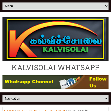
KALVISOLAI WHATSAPP
Home
»
CLASS_12_BIO_BOT_OT_EM_2
» CHAPTER 10