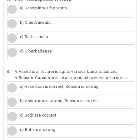
a) Gossipium arboretum
b) G.herbaceum
c) Both a and b
d) G.barbadense
8.
🔽Assertion: Turmeric fights various kinds of cancer.
🔽Reason: Curcumin is an anti-oxidant present in turmeric.
a) Assertion is correct, Reason is wrong
b) Assertion is wrong, Reason is correct
c) Both are correct
d) Both are wrong