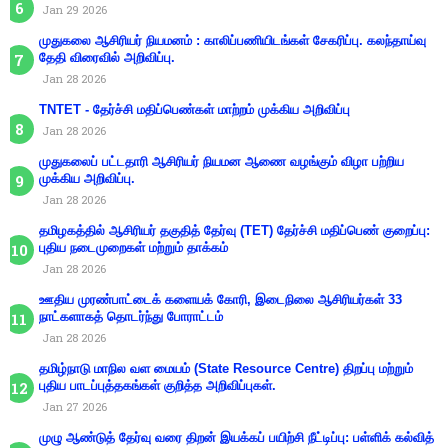
Jan 29 2026
முதுகலை ஆசிரியர் நியமனம் : காலிப்பணியிடங்கள் சேகரிப்பு. கலந்தாய்வு
தேதி விரைவில் அறிவிப்பு.
Jan 28 2026
TNTET - தேர்ச்சி மதிப்பெண்கள் மாற்றம் முக்கிய அறிவிப்பு
Jan 28 2026
முதுகலைப் பட்டதாரி ஆசிரியர் நியமன ஆணை வழங்கும் விழா பற்றிய
முக்கிய அறிவிப்பு.
Jan 28 2026
தமிழகத்தில் ஆசிரியர் தகுதித் தேர்வு (TET) தேர்ச்சி மதிப்பெண் குறைப்பு:
புதிய நடைமுறைகள் மற்றும் தாக்கம்
Jan 28 2026
ஊதிய முரண்பாட்டைக் களையக் கோரி, இடைநிலை ஆசிரியர்கள் 33
நாட்களாகத் தொடர்ந்து போராட்டம்
Jan 28 2026
தமிழ்நாடு மாநில வள மையம் (State Resource Centre) திறப்பு மற்றும்
புதிய பாடப்புத்தகங்கள் குறித்த அறிவிப்புகள்.
Jan 27 2026
முழு ஆண்டுத் தேர்வு வரை திறன் இயக்கப் பயிற்சி நீட்டிப்பு: பள்ளிக் கல்வித்