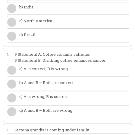
b) India
c) North America
d) Brazil
4.
🔽Statement A: Coffee contains caffeine.
🔽Statement B: Drinking coffee enhances cancer.
a) A is correct, B is wrong
b) A and B – Both are correct
c) A is wrong, B is correct
d) A and B – Both are wrong
5.
Tectona grandis is coming under family