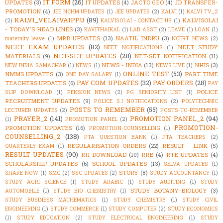
IT FORM
(26)
UPDATES
(3)
IT UPDATES
(4)
JACTO GEO
(4)
JD TRANSFER-
PROMOTION
(4)
JEE NCHM UPDATES
(1)
JEE UPDATES
(2)
KALVI
(1)
KALVI TV_2
KALVI_VELAIVAIPPU
(89)
KALVISOLAI
(2)
KALVISOLAI - CONTACT US
(1)
- TODAY'S HEAD LINES
(3)
KAVITHAIKAL
(1)
LAB ASST
(2)
LEAVE
(1)
LOAN
(1)
MRB UPDATES
(13)
NAATIL INDRU
(3)
maternity leave
(1)
NCERT NEWS
(2)
NEET EXAM UPDATES
(82)
NEET STUDY
NEET NOTIFICATIONS
(1)
NET-SET UPDATES
(28)
MATERIALS
(9)
NET-SET NOTIFICATION
(11)
NEWS - INDIA
(13)
NHIS
(3)
NEW INDIA SAMACHAR
(1)
NEWS
(1)
NEWS LIVE
(1)
ONLINE TEST
(53)
NMMS UPDATES
(3)
PART TIME
ONE DAY SALARY
(1)
PAY COM UPDATES
(32)
PAY ORDERS
(28)
TEACHERS UPDATES
(6)
PAY
POLICE
SLIP DOWNLOAD
(1)
PENSION NEWS
(2)
PG SENIORITY LIST
(1)
RECRUITMENT UPDATES
(9)
POLICE S.I NOTIFICATIONS
(2)
POLYTECHNIC
POSTS TO REMEMBER
(55)
LECTURER UPDATES
(2)
POSTS-TO-REMEMBER
PRAYER_2
(141)
PROMOTION PANEL_2
(94)
(1)
PROMOTION PANEL
(2)
PROMOTION-
PROMOTION UPDATES
(16)
PROMOTION-COUNSELLING
(1)
COUNSELLING_2
(138)
PTA QUESTION BANK
(1)
PTA TEACHERS
(2)
REGULARISATION ORDERS
(22)
RESULT - LINK
(5)
QUARTERLY EXAM
(1)
RESULT UPDATES
(90)
RH DOWNLOAD
(10)
RRB
(4)
RTE UPDATES
(4)
SCHOLARSHIP UPDATES
(6)
SCHOOL UPDATES
(13)
SELVA UPDATES
(1)
STORY
(8)
SHARE NOW
(1)
SMC
(2)
SSC UPDATES
(2)
STUDY ACCOUNTANCY
(1)
STUDY AGRI SCIENCE
(1)
STUDY ARABIC
(1)
STUDY AUDITING
(1)
STUDY
STUDY BOTANY-BIOLOGY
(3)
AUTOMOBILE
(1)
STUDY BIO CHEMISTRY
(1)
STUDY BUSINESS MATHEMATICS
(1)
STUDY CHEMISTRY
(1)
STUDY CIVIL
ENGINEERING
(1)
STUDY COMMERCE
(1)
STUDY COMPUTER
(2)
STUDY ECONOMICS
(1)
STUDY EDUCATION
(2)
STUDY ELECTRICAL ENGINEERING
(1)
STUDY