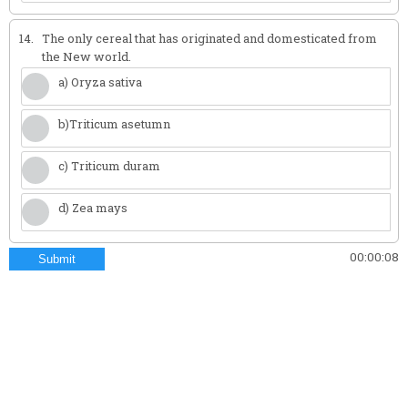
14.
The only cereal that has originated and domesticated from
the New world.
a) Oryza sativa
b)Triticum asetumn
c) Triticum duram
d) Zea mays
00:00:09
Submit