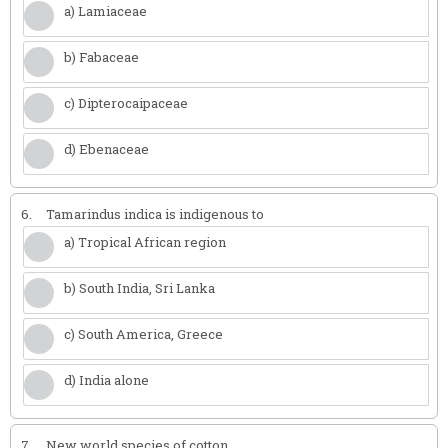
a) Lamiaceae
b) Fabaceae
c) Dipterocaipaceae
d) Ebenaceae
6.
Tamarindus indica is indigenous to
a) Tropical African region
b) South India, Sri Lanka
c) South America, Greece
d) India alone
7.
New world species of cotton