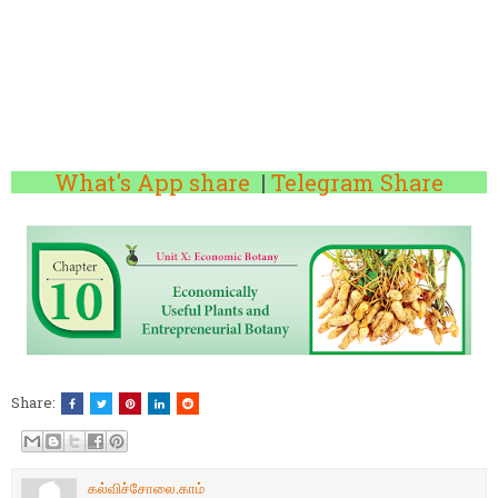
What's App share
|
Telegram Share
Share:
கல்விச்சோலை.காம்