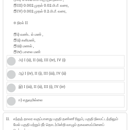
📕III) 0.002 முதல் 0.02 மி.மீ. வரை,
📕IV) 0.002 முதல் 0.2 மி.மீ. வரை,
❇️ நிரல் II
📕i) வண்ட ல் மண் ,
📕ii) களிமண்,
📕iii) மணல் ,
📕iv) பசலை மண்
அ) I (ii), II (iii), III (iv), IV (i)
ஆ) I (iv), II (i), III (iii), IV (ii)
இ) I (iii), II (ii), III (i), IV (iv)
ஈ) எதுவுமில்லை
11.
எந்தத் தாவர வகுப்பானது பகுதி தண்ணீ ரிலும், பகுதி நிலமட்டத்திலும்
மேல் பகுதி மற்றும் நீர் தொடர்பின்றி வாழும் தகவமைப்பினைப்