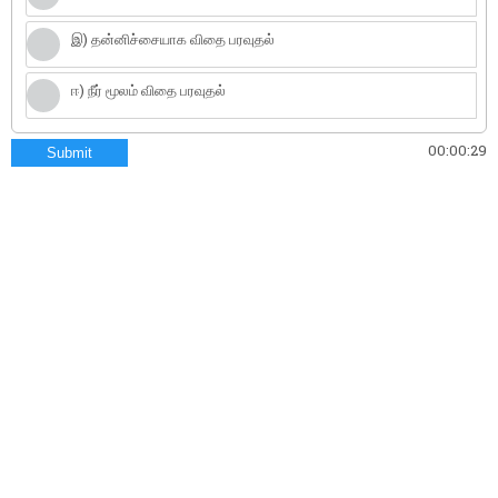
இ) தன்னிச்சையாக விதை பரவுதல்
ஈ) நீர் மூலம் விதை பரவுதல்
00:00:30
Submit