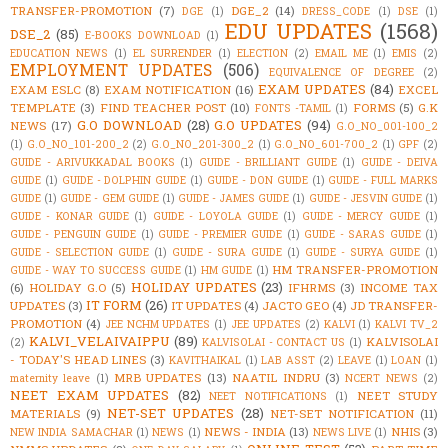
TRANSFER-PROMOTION
(7)
DGE_2
(14)
DGE
(1)
DRESS_CODE
(1)
DSE
(1)
EDU UPDATES
(1568)
DSE_2
(85)
E-BOOKS DOWNLOAD
(1)
EDUCATION NEWS
(1)
EL SURRENDER
(1)
ELECTION
(2)
EMAIL ME
(1)
EMIS
(2)
EMPLOYMENT UPDATES
(506)
EQUIVALENCE OF DEGREE
(2)
EXAM UPDATES
(84)
EXAM ESLC
(8)
EXAM NOTIFICATION
(16)
EXCEL
TEMPLATE
(3)
FIND TEACHER POST
(10)
FORMS
(5)
G.K
FONTS -TAMIL
(1)
G.O DOWNLOAD
(28)
G.O UPDATES
(94)
NEWS
(17)
G.O_NO_001-100_2
(1)
G.O_NO_101-200_2
(2)
G.O_NO_201-300_2
(1)
G.O_NO_601-700_2
(1)
GPF
(2)
GUIDE - ARIVUKKADAL BOOKS
(1)
GUIDE - BRILLIANT GUIDE
(1)
GUIDE - DEIVA
GUIDE
(1)
GUIDE - DOLPHIN GUIDE
(1)
GUIDE - DON GUIDE
(1)
GUIDE - FULL MARKS
GUIDE
(1)
GUIDE - GEM GUIDE
(1)
GUIDE - JAMES GUIDE
(1)
GUIDE - JESVIN GUIDE
(1)
GUIDE - KONAR GUIDE
(1)
GUIDE - LOYOLA GUIDE
(1)
GUIDE - MERCY GUIDE
(1)
GUIDE - PENGUIN GUIDE
(1)
GUIDE - PREMIER GUIDE
(1)
GUIDE - SARAS GUIDE
(1)
GUIDE - SELECTION GUIDE
(1)
GUIDE - SURA GUIDE
(1)
GUIDE - SURYA GUIDE
(1)
HM TRANSFER-PROMOTION
GUIDE - WAY TO SUCCESS GUIDE
(1)
HM GUIDE
(1)
HOLIDAY UPDATES
(23)
(6)
HOLIDAY G.O
(5)
IFHRMS
(3)
INCOME TAX
IT FORM
(26)
UPDATES
(3)
IT UPDATES
(4)
JACTO GEO
(4)
JD TRANSFER-
PROMOTION
(4)
JEE NCHM UPDATES
(1)
JEE UPDATES
(2)
KALVI
(1)
KALVI TV_2
KALVI_VELAIVAIPPU
(89)
KALVISOLAI
(2)
KALVISOLAI - CONTACT US
(1)
- TODAY'S HEAD LINES
(3)
KAVITHAIKAL
(1)
LAB ASST
(2)
LEAVE
(1)
LOAN
(1)
MRB UPDATES
(13)
NAATIL INDRU
(3)
maternity leave
(1)
NCERT NEWS
(2)
NEET EXAM UPDATES
(82)
NEET STUDY
NEET NOTIFICATIONS
(1)
NET-SET UPDATES
(28)
MATERIALS
(9)
NET-SET NOTIFICATION
(11)
NEWS - INDIA
(13)
NHIS
(3)
NEW INDIA SAMACHAR
(1)
NEWS
(1)
NEWS LIVE
(1)