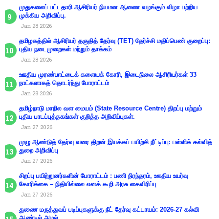
முதுகலைப் பட்டதாரி ஆசிரியர் நியமன ஆணை வழங்கும் விழா பற்றிய
முக்கிய அறிவிப்பு.
Jan 28 2026
தமிழகத்தில் ஆசிரியர் தகுதித் தேர்வு (TET) தேர்ச்சி மதிப்பெண் குறைப்பு:
புதிய நடைமுறைகள் மற்றும் தாக்கம்
Jan 28 2026
ஊதிய முரண்பாட்டைக் களையக் கோரி, இடைநிலை ஆசிரியர்கள் 33
நாட்களாகத் தொடர்ந்து போராட்டம்
Jan 28 2026
தமிழ்நாடு மாநில வள மையம் (State Resource Centre) திறப்பு மற்றும்
புதிய பாடப்புத்தகங்கள் குறித்த அறிவிப்புகள்.
Jan 27 2026
முழு ஆண்டுத் தேர்வு வரை திறன் இயக்கப் பயிற்சி நீட்டிப்பு: பள்ளிக் கல்வித்
துறை அறிவிப்பு
Jan 27 2026
சிறப்பு பயிற்றுனர்களின் போராட்டம் : பணி நிரந்தரம், ஊதிய உயர்வு
கோரிக்கை – நிதியில்லை எனக் கூறி அரசு கைவிரிப்பு
Jan 27 2026
துணை மருத்துவப் படிப்புகளுக்கு நீட் தேர்வு கட்டாயம்: 2026-27 கல்வி
ஆண்டில் அமல்.