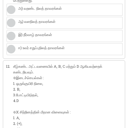
பெற்றுள்ளது.
அ) வறண்ட நிலத் தாவரங்கள்
ஆ) வளநிலத் தாவரங்கள்
இ) நீர்வாழ் தாவரங்கள்
ஈ) உவர் சதுப்புநிலத் தாவரங்கள்
12.
கீழ்கண்ட அட்டவணையில் A, B, C மற்றும் D ஆகியவற்றைக்
கண்டறியவும்.
❇️இடைச்செயல்கள் :
1. ஒருங்குயிரி நிலை,
2. B,
3.போட்டியிடுதல்,
4.D
❇️X சிற்றினத்தின் மீதான விளைவுகள் :
1. A,
2. (+),