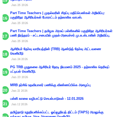
Jan 25 2026
Part Time Teachers | முதல்வரின் சிறப்பு மதிப்பெண்கள் அறிவிப்பு:
பகுதிநேர ஆசிரியர்கள் போராட்டம் தற்காலிக வாபஸ்.
Jan 25 2026
Part Time Teachers | தமிழக அரசுப் பள்ளிகளில் பகுதிநேர ஆசிரியர்கள்
பணி நிரந்தரம் - சட்டசபையில் முதல்-அமைச்சர் மு.க.ஸ்டாலின் அறிவிப்பு.
Jan 25 2026
ஆசிரியா் தோ்வு வாரியத்தின் (TRB) ஆண்டுத் தோ்வு அட்டவணை
வெளியீடு
Jan 24 2026
PG TRB முதுகலை ஆசிரியர் நேரடி நியமனம் 2025 - தற்காலிக தெரிவுப்
பட்டியல் வெளியீடு.
Jan 23 2026
MRB நர்சிங் உதவியாளர் பணிக்கு விண்ணப்பிக்க அழைப்பு
Jan 21 2026
பள்ளி காலை வழிபாட்டு செயல்பாடுகள் - 12.01.2026
Jan 12 2026
தமிழ்நாடு உறுதியளிக்கப்பட்ட ஓய்வூதியத் திட்டம் (TAPS) அமலுக்கு
வந்தது: தமிழக அரசு அரசாணை வெளியீடு