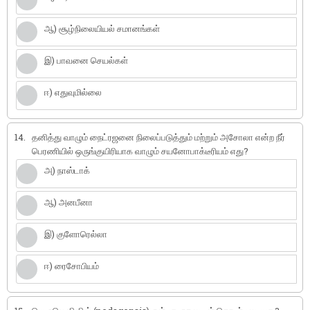
ஆ) சூழ்நிலையியல் சமானங்கள்
இ) பாவனை செயல்கள்
ஈ) எதுவுமில்லை
14.
தனித்து வாழும் நைட்ரஜனை நிலைப்படுத்தும் மற்றும் அசோலா என்ற நீர்
பெரணியில் ஒருங்குயிரியாக வாழும் சயனோபாக்டீரியம் எது?
அ) நாஸ்டாக்
ஆ) அனபீனா
இ) குளோரெல்லா
ஈ) ரைசோபியம்