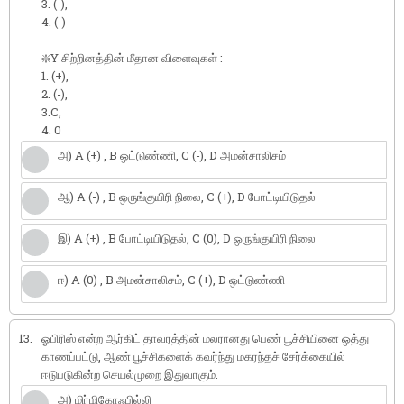
3. (-),
4. (-)
❇️Y சிற்றினத்தின் மீதான விளைவுகள் :
1. (+),
2. (-),
3.C,
4. 0
அ) A (+) , B ஒட்டுண்ணி, C (-), D அமன்சாலிசம்
ஆ) A (-) , B ஒருங்குயிரி நிலை, C (+), D போட்டியிடுதல்
இ) A (+) , B போட்டியிடுதல், C (0), D ஒருங்குயிரி நிலை
ஈ) A (0) , B அமன்சாலிசம், C (+), D ஒட்டுண்ணி
13.
ஓபிரிஸ் என்ற ஆர்கிட் தாவரத்தின் மலரானது பெண் பூச்சியினை ஒத்து
காணப்பட்டு, ஆண் பூச்சிகளைக் கவர்ந்து மகரந்தச் சேர்க்கையில்
ஈடுபடுகின்ற செயல்முறை இதுவாகும்.
அ) மிர்மிகோஃபில்லி