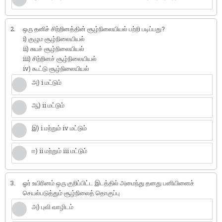
2.
ஒரு தனிச் சிற்றினத்தின் சூழ்நிலையியல் பற்றி படிப்பது?
i) குழும சூழ்நிலையியல்
ii) சுயச் சூழ்நிலையியல்
iii) சிற்றினச் சூழ்நிலையியல்
iv) கூட்டு சூழ்நிலையியல்
அ) i மட்டும்
ஆ) ii மட்டும்
இ) i மற்றும் iv மட்டும்
ஈ) ii மற்றும் iii மட்டும்
3.
ஓர் உயிரினம் ஒரு குறிப்பிட்ட இடத்தில் அமைந்து தனது பனியினைச்
செயல்படுத்தும் சூழ்நிலைத் தொகுப்பு
அ) புவி வாழிடம்