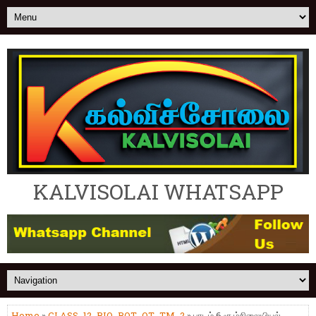
KALVISOLAI WHATSAPP
Home
»
CLASS_12_BIO_BOT_OT_TM_2
» பாடம் 6 சூழ்நிலையியல்