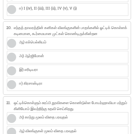
ஈ) I (iv), II (iii), III (ii), IV (v), V (i)
20.
எந்தத் தாவரத்தின் கனிகள் விலங்குகளின் பாதங்களில் ஓட்டிக் கொள்ளக்
கடினமான, கூர்மையான முட்கள் கொண்டிருக்கின்றன
ஆ) எக்பெல்லியம்
அ) ஆர்ஜிமோன்
இ) எரிடியரா
ஈ) கிரசான்டிரா
21.
ஒட்டிக்கொள்ளும் சுரப்பி தூவிகளை கொண்டுள்ள போயர்ஹாவியா மற்றும்
கிளியோம் இவற்றிற்கு உதவி செய்கிறது.
அ) காற்று மூலம் விதை பரவுதல்
ஆ) விலங்குகள் மூலம் விதை பரவுதல்