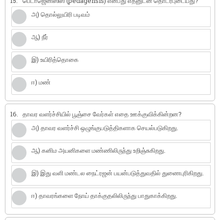
15.
பெடாஜெனிஸிஸ் (pedagensis) என்பது எதனுடன் தொடர்புடையது?
அ) தொல்லுயிரி படிவம்
ஆ) நீர்
இ) உயிரித்தொகை
ஈ) மண்
16.
தாவர வளர்ச்சியில் பூஞ்சை வேர்கள் எதை ஊக்குவிக்கின்றன?
அ) தாவர வளர்ச்சி ஒழுங்குபடுத்திகளாக செயல்படுகிறது.
ஆ) கனிம அயனிகளை மண்ணிலிருந்து உறிஞ்சுகிறது.
இ) இது வளி மண்டல நைட்ரஜன் பயன்படுத்துவதில் துணைபுரிகிறது.
ஈ) தாவரங்களை நோய் தாக்குதலிலிருந்து பாதுகாக்கிறது.