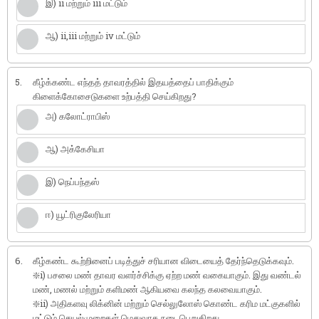
இ) ii மற்றும் iii மட்டும்
ஆ) ii,iii மற்றும் iv மட்டும்
5.
கீழ்க்கண்ட எந்தத் தாவரத்தில் இதயத்தைப் பாதிக்கும்
கிளைக்கோசைடுகளை உற்பத்தி செய்கிறது?
அ) கலோட்ராபிஸ்
ஆ) அக்கேசியா
இ) நெப்பந்தஸ்
ஈ) யூட்ரிகுலேரியா
6.
கீழ்கண்ட கூற்றினைப் படித்துச் சரியான விடையைத் தேர்ந்தெடுக்கவும்.
❇️i) பசலை மண் தாவர வளர்ச்சிக்கு ஏற்ற மண் வகையாகும். இது வண்டல்
மண், மணல் மற்றும் களிமண் ஆகியவை கலந்த கலவையாகும்.
❇️ii) அதிகளவு லிக்னின் மற்றும் செல்லுலோஸ் கொண்ட கரிம மட்குகளில்
மட்டும் செயல்முறைகள் மெதுவாக நடைபெறுகிறது.