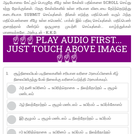
ஆடியோவை கேட்கும் பொழுதே கீழே உள்ள கேள்வி பதில்களை SCROLL செய்து
உற்று நோக்குங்கள். பிறகு கேள்விகளில் உள்ள சரியான விடையை தேர்ந்தெடுத்து
கடைசியாக SUBMIT செய்யுங்கள். நீங்கள் எடுத்த மதிப்பெண் வரும் அந்த
மதிப்பெண்ணை கீழே உள்ள கமெண்ட் பாக்ஸ் இல் பதிவு செய்யுங்கள். மதிப்பெண்
குறைந்தால் மீண்டும் ஒருமுறை முயற்சி செய்யுங்கள்... வாழ்த்துக்கள்
மாணவர்களே...அன்புடன் - K.K.D.
☝️☝️☝️ PLAY AUDIO FIRST...
JUST TOUCH ABOVE IMAGE
☝️☝️☝️
1.
சூழ்நிலையியல் படிநிலைகளின் சரியான வரிசை அமைப்பினைக் கீழ்
நிலையிலிருந்து மேல் நிலைக்கு வரிசைப்படுத்தி அமைக்கவும்.
அ) தனி உயிரினம் → உயிரித்தொகை → நிலத்தோற்றம் → சூழல்
மண்டலம்
ஆ) நிலத்தோற்றம் → சூழல் மண்டலம் → உயிர்மம் → உயிர்க்கோளம்
இ) குழுமம் → சூழல் மண்டலம் → நிலத்தோற்றம் → உயிர்மம்
ஈ) உயிரித்தொகை → உயிரினம் → உயிர்மம் → நிலத்தோற்றம்