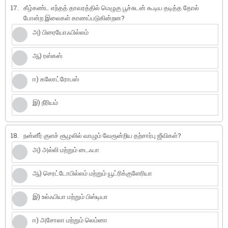
17.
கீழ்கண்ட எந்தத் தாவரத்தில் மெழுகு பூச்சுடன் கூடிய தடித்த தோல்
போன்ற இலைகள் காணப்படுகின்றன?
அ) பிரையோஃபில்லம்
ஆ) ரஸ்கஸ்
ஈ) கலோட்ரோபஸ்
இ) நீரியம்
18.
நன்னீர் குளச் சூழலில் வாழும் வேரூன்றிய தற்சார்பு ஜீவிகள்?
அ) அல்லி மற்றும் டைஃபா
ஆ) செரட்டோபில்லம் மற்றும் யூட்ரிக்குளேரியா
இ) உல்ஃபியா மற்றும் பிஸ்டியா
ஈ) அசோலா மற்றும் லெம்னா