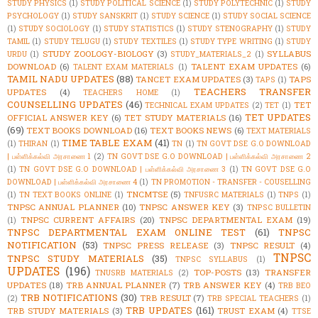
STUDY PHYSICS
(1)
STUDY POLITICAL SCIENCE
(1)
STUDY POLYTECHNIC
(1)
STUDY
PSYCHOLOGY
(1)
STUDY SANSKRIT
(1)
STUDY SCIENCE
(1)
STUDY SOCIAL SCIENCE
(1)
STUDY SOCIOLOGY
(1)
STUDY STATISTICS
(1)
STUDY STENOGRAPHY
(1)
STUDY
TAMIL
(1)
STUDY TELUGU
(1)
STUDY TEXTILES
(1)
STUDY TYPE WRITING
(1)
STUDY
STUDY ZOOLOGY-BIOLOGY
(3)
SYLLABUS
URDU
(1)
STUDY_MATERIALS_2
(1)
DOWNLOAD
(6)
TALENT EXAM UPDATES
(6)
TALENT EXAM MATERIALS
(1)
TAMIL NADU UPDATES
(88)
TANCET EXAM UPDATES
(3)
TAPS
TAPS
(1)
TEACHERS TRANSFER
UPDATES
(4)
TEACHERS HOME
(1)
COUNSELLING UPDATES
(46)
TET
TECHNICAL EXAM UPDATES
(2)
TET
(1)
TET UPDATES
OFFICIAL ANSWER KEY
(6)
TET STUDY MATERIALS
(16)
(69)
TEXT BOOKS DOWNLOAD
(16)
TEXT BOOKS NEWS
(6)
TEXT MATERIALS
TIME TABLE EXAM
(41)
(1)
THIRAN
(1)
TN
(1)
TN GOVT DSE G.O DOWNLOAD
| பள்ளிக்கல்வி அரசாணை 1
(2)
TN GOVT DSE G.O DOWNLOAD | பள்ளிக்கல்வி அரசாணை 2
(1)
TN GOVT DSE G.O DOWNLOAD | பள்ளிக்கல்வி அரசாணை 3
(1)
TN GOVT DSE G.O
DOWNLOAD | பள்ளிக்கல்வி அரசாணை 4
(1)
TN PROMOTION - TRANSFER - COUSELLING
TNCMTSE
(5)
(1)
TN TEXT BOOKS ONLINE
(1)
TNFUSRC MATERIALS
(1)
TNPS
(1)
TNPSC ANNUAL PLANNER
(10)
TNPSC ANSWER KEY
(3)
TNPSC BULLETIN
TNPSC CURRENT AFFAIRS
(20)
TNPSC DEPARTMENTAL EXAM
(19)
(1)
TNPSC DEPARTMENTAL EXAM ONLINE TEST
(61)
TNPSC
NOTIFICATION
(53)
TNPSC PRESS RELEASE
(3)
TNPSC RESULT
(4)
TNPSC
TNPSC STUDY MATERIALS
(35)
TNPSC SYLLABUS
(1)
UPDATES
(196)
TOP-POSTS
(13)
TRANSFER
TNUSRB MATERIALS
(2)
UPDATES
(18)
TRB ANNUAL PLANNER
(7)
TRB ANSWER KEY
(4)
TRB BEO
TRB NOTIFICATIONS
(30)
TRB RESULT
(7)
(2)
TRB SPECIAL TEACHERS
(1)
TRB UPDATES
(161)
TRB STUDY MATERIALS
(3)
TRUST EXAM
(4)
TTSE