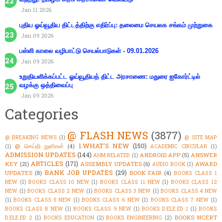
Jan 11 2026
புதிய ஓய்வூதிய திட்டத்திற்கு எதிர்ப்பு: தலைமை செயலக சங்கம் முற்றுகை
Jan 09 2026
பள்ளி காலை வழிபாட்டு செயல்பாடுகள் - 09.01.2026
Jan 09 2026
உறுதியளிக்கப்பட்ட ஓய்வூதியத் திட்ட அரசாணை: மதுரை ஐகோர்ட்டில்
வழக்கு ஒத்திவைப்பு
Jan 09 2026
Categories
@ FLASH NEWS
(3877)
@ BREAKING NEWS
(1)
@ SITE MAP
1.WHAT'S NEW
(150)
@ செய்தி துளிகள்
(4)
(1)
ACADEMIC CIRCULAR
(1)
ADMISSION UPDATES
(144)
ANDROID APP
(5)
ANSWER
AHM RELATED
(1)
ARTICLES
(171)
KEY
(21)
ASSEMBLY UPDATES
(6)
AWARD
AUDIO BOOK
(1)
BANK JOB UPDATES
(29)
UPDATES
(8)
BOOK FAIR
(4)
BOOKS CLASS 1
NEW
(1)
BOOKS CLASS 10 NEW
(1)
BOOKS CLASS 11 NEW
(1)
BOOKS CLASS 12
NEW
(1)
BOOKS CLASS 2 NEW
(1)
BOOKS CLASS 3 NEW
(1)
BOOKS CLASS 4 NEW
(1)
BOOKS CLASS 5 NEW
(1)
BOOKS CLASS 6 NEW
(1)
BOOKS CLASS 7 NEW
(1)
BOOKS CLASS 8 NEW
(1)
BOOKS CLASS 9 NEW
(1)
BOOKS D.ELE.ED 1
(1)
BOOKS
BOOKS NCERT
D.ELE.ED 2
(1)
BOOKS EDUCATION
(2)
BOOKS ENGINEERING
(2)