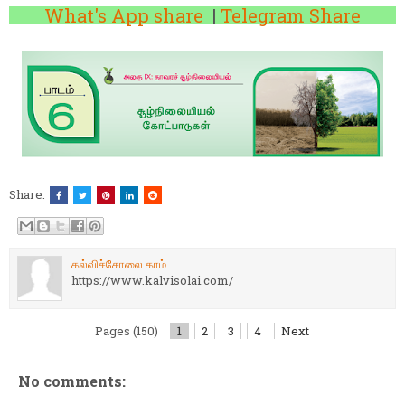
What's App share
|
Telegram Share
Share:
கல்விச்சோலை.காம்
https://www.kalvisolai.com/
Pages (150)
1
2
3
4
Next
No comments: