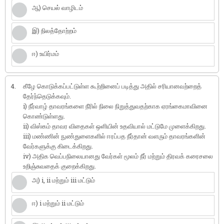
ஆ) செயல் வாழிடம்
இ) நிலத்தோற்றம்
ஈ) உயிர்மம்
4.
கீழே கொடுக்கப்பட்டுள்ள கூற்றினைப் படித்து அதில் சரியானவற்றைத்
தேர்ந்தெடுக்கவும்.
i) நீர்வாழ் தாவரங்களை நீரில் நிலை நிறுத்துவதற்காக ஏரங்கைமாவினை
கொண்டுள்ளது.
ii) விஸ்கம் தாவர விதைகள் ஒளியின் உதவியால் மட்டுமே முளைக்கிறது.
iii) மண்ணின் நுண்துளைகளில் ஈரப்பத நீர்தான் வளரும் தாவரங்களின்
வேர்களுக்கு கிடைக்கிறது.
iv) அதிக வெப்பநிலையானது வேர்கள் மூலம் நீர் மற்றும் திரவக் கரைசலை
உறிஞ்சுவதைக் குறைக்கிறது.
அ) i, ii மற்றும் iii மட்டும்
ஈ) i மற்றும் ii மட்டும்