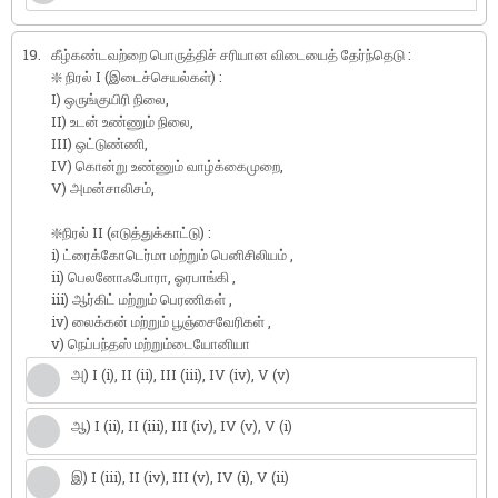
19.
கீழ்கண்டவற்றை பொருத்திச் சரியான விடையைத் தேர்ந்தெடு :
❇️ நிரல் I (இடைச்செயல்கள்) :
I) ஒருங்குயிரி நிலை,
II) உடன் உண்ணும் நிலை,
III) ஒட்டுண்ணி,
IV) கொன்று உண்ணும் வாழ்க்கைமுறை,
V) அமன்சாலிசம்,
❇️நிரல் II (எடுத்துக்காட்டு) :
i) ட்ரைக்கோடெர்மா மற்றும் பெனிசிலியம் ,
ii) பெலனோஃபோரா, ஓரபாங்கி ,
iii) ஆர்கிட் மற்றும் பெரணிகள் ,
iv) லைக்கன் மற்றும் பூஞ்சைவேரிகள் ,
v) நெப்பந்தஸ் மற்றும்டையோனியா
அ) I (i), II (ii), III (iii), IV (iv), V (v)
ஆ) I (ii), II (iii), III (iv), IV (v), V (i)
இ) I (iii), II (iv), III (v), IV (i), V (ii)