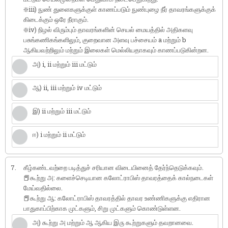
❇️iii) நுண் துளைகளுக்குள் காணப்படும் நுண்புழை நீர் தாவரங்களுக்குக்
கிடைக்கும் ஒரே நீராகும்.
❇️iv) நிழல் விரும்பும் தாவரங்களின் செயல் மையத்தில் அதிகளவு
பசுங்கணிகங்களிலும், குறைவான அளவு பச்சையம் a மற்றும் b
ஆகியவற்றிலும் மற்றும் இலைகள் மெல்லியதாகவும் காணப்படுகின்றன.
அ) i, ii மற்றும் iii மட்டும்
ஆ) ii, iii மற்றும் iv மட்டும்
இ) ii மற்றும் iii மட்டும்
ஈ) i மற்றும் ii மட்டும்
7.
கீழ்கண்டவற்றை படித்துச் சரியான விடையினைத் தேர்ந்தெடுக்கவும்.
📕கூற்று அ: களைச்செடியான கலோட்ராபிஸ் தாவரத்தைக் கால்நடைகள்
மேய்வதில்லை.
📕கூற்று ஆ: கலோட்ராபிஸ் தாவரத்தில் தாவர உண்ணிகளுக்கு எதிரான
பாதுகாப்பிற்காக முட்களும், சிறு முட்களும் கொண்டுள்ளன.
அ) கூற்று அ மற்றும் ஆ ஆகிய இரு கூற்றுகளும் தவறானவை.