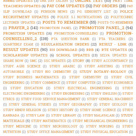
ONLINE TEST
(53)
NMMS UPDATES
(3)
PART TIME
ONE DAY SALARY
(1)
PAY COM UPDATES
(32)
PAY ORDERS
(28)
TEACHERS UPDATES
(6)
PAY
POLICE
SLIP DOWNLOAD
(1)
PENSION NEWS
(2)
PG SENIORITY LIST
(1)
RECRUITMENT UPDATES
(9)
POLICE S.I NOTIFICATIONS
(2)
POLYTECHNIC
POSTS TO REMEMBER
(55)
LECTURER UPDATES
(2)
POSTS-TO-REMEMBER
PRAYER_2
(141)
PROMOTION PANEL_2
(94)
(1)
PROMOTION PANEL
(2)
PROMOTION-
PROMOTION UPDATES
(16)
PROMOTION-COUNSELLING
(1)
COUNSELLING_2
(138)
PTA QUESTION BANK
(1)
PTA TEACHERS
(2)
REGULARISATION ORDERS
(22)
RESULT - LINK
(5)
QUARTERLY EXAM
(1)
RESULT UPDATES
(90)
RH DOWNLOAD
(10)
RRB
(4)
RTE UPDATES
(4)
SCHOLARSHIP UPDATES
(6)
SCHOOL UPDATES
(13)
SELVA UPDATES
(1)
STORY
(8)
SHARE NOW
(1)
SMC
(2)
SSC UPDATES
(2)
STUDY ACCOUNTANCY
(1)
STUDY AGRI SCIENCE
(1)
STUDY ARABIC
(1)
STUDY AUDITING
(1)
STUDY
STUDY BOTANY-BIOLOGY
(3)
AUTOMOBILE
(1)
STUDY BIO CHEMISTRY
(1)
STUDY BUSINESS MATHEMATICS
(1)
STUDY CHEMISTRY
(1)
STUDY CIVIL
ENGINEERING
(1)
STUDY COMMERCE
(1)
STUDY COMPUTER
(2)
STUDY ECONOMICS
(1)
STUDY EDUCATION
(2)
STUDY ELECTRICAL ENGINEERING
(1)
STUDY
ELECTRONIC ENGINEERING
(1)
STUDY ENGINEERING
(2)
STUDY ENGLISH
(1)
STUDY
ETHICS
(1)
STUDY FOOD SERVICE MANAGEMENT
(1)
STUDY GENERAL MACHINIST
(1)
STUDY GENERAL STUDIES
(1)
STUDY GEOGRAPHY
(1)
STUDY GEOLOGY
(1)
STUDY HINDU RELIGION
(1)
STUDY HISTORY
(1)
STUDY HOME SCIENCE
(1)
STUDY
STUDY
KANNADA
(1)
STUDY LAW
(1)
STUDY LIBRARY
(1)
STUDY MALAYALAM
(1)
MATERIALS
(5)
STUDY MATHEMATICS
(1)
STUDY MECHANICAL ENGINEERING
(1)
STUDY MEDICINE
(1)
STUDY MICROBIOLOGY
(1)
STUDY NURSING
(1)
STUDY
NUTRITION
(1)
STUDY OFFICE MANAGEMENT
(1)
STUDY PHYSICAL EDUCATION
(1)