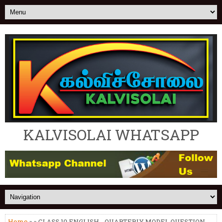
KALVISOLAI WHATSAPP
Home
» » CLASS 10 ENGLISH - QUARTERLY MODEL QUESTION