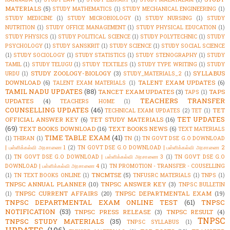
MATERIALS
(5)
STUDY MATHEMATICS
(1)
STUDY MECHANICAL ENGINEERING
(1)
STUDY MEDICINE
(1)
STUDY MICROBIOLOGY
(1)
STUDY NURSING
(1)
STUDY
NUTRITION
(1)
STUDY OFFICE MANAGEMENT
(1)
STUDY PHYSICAL EDUCATION
(1)
STUDY PHYSICS
(1)
STUDY POLITICAL SCIENCE
(1)
STUDY POLYTECHNIC
(1)
STUDY
PSYCHOLOGY
(1)
STUDY SANSKRIT
(1)
STUDY SCIENCE
(1)
STUDY SOCIAL SCIENCE
(1)
STUDY SOCIOLOGY
(1)
STUDY STATISTICS
(1)
STUDY STENOGRAPHY
(1)
STUDY
TAMIL
(1)
STUDY TELUGU
(1)
STUDY TEXTILES
(1)
STUDY TYPE WRITING
(1)
STUDY
STUDY ZOOLOGY-BIOLOGY
(3)
SYLLABUS
URDU
(1)
STUDY_MATERIALS_2
(1)
DOWNLOAD
(6)
TALENT EXAM UPDATES
(6)
TALENT EXAM MATERIALS
(1)
TAMIL NADU UPDATES
(88)
TANCET EXAM UPDATES
(3)
TAPS
TAPS
(1)
TEACHERS TRANSFER
UPDATES
(4)
TEACHERS HOME
(1)
COUNSELLING UPDATES
(46)
TET
TECHNICAL EXAM UPDATES
(2)
TET
(1)
TET UPDATES
OFFICIAL ANSWER KEY
(6)
TET STUDY MATERIALS
(16)
(69)
TEXT BOOKS DOWNLOAD
(16)
TEXT BOOKS NEWS
(6)
TEXT MATERIALS
TIME TABLE EXAM
(41)
(1)
THIRAN
(1)
TN
(1)
TN GOVT DSE G.O DOWNLOAD
| பள்ளிக்கல்வி அரசாணை 1
(2)
TN GOVT DSE G.O DOWNLOAD | பள்ளிக்கல்வி அரசாணை 2
(1)
TN GOVT DSE G.O DOWNLOAD | பள்ளிக்கல்வி அரசாணை 3
(1)
TN GOVT DSE G.O
DOWNLOAD | பள்ளிக்கல்வி அரசாணை 4
(1)
TN PROMOTION - TRANSFER - COUSELLING
TNCMTSE
(5)
(1)
TN TEXT BOOKS ONLINE
(1)
TNFUSRC MATERIALS
(1)
TNPS
(1)
TNPSC ANNUAL PLANNER
(10)
TNPSC ANSWER KEY
(3)
TNPSC BULLETIN
TNPSC CURRENT AFFAIRS
(20)
TNPSC DEPARTMENTAL EXAM
(19)
(1)
TNPSC DEPARTMENTAL EXAM ONLINE TEST
(61)
TNPSC
NOTIFICATION
(53)
TNPSC PRESS RELEASE
(3)
TNPSC RESULT
(4)
TNPSC
TNPSC STUDY MATERIALS
(35)
TNPSC SYLLABUS
(1)