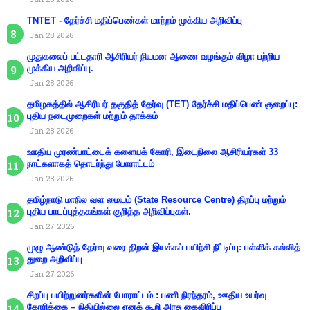
TNTET - தேர்ச்சி மதிப்பெண்கள் மாற்றம் முக்கிய அறிவிப்பு
Jan 28 2026
முதுகலைப் பட்டதாரி ஆசிரியர் நியமன ஆணை வழங்கும் விழா பற்றிய
முக்கிய அறிவிப்பு.
Jan 28 2026
தமிழகத்தில் ஆசிரியர் தகுதித் தேர்வு (TET) தேர்ச்சி மதிப்பெண் குறைப்பு:
புதிய நடைமுறைகள் மற்றும் தாக்கம்
Jan 28 2026
ஊதிய முரண்பாட்டைக் களையக் கோரி, இடைநிலை ஆசிரியர்கள் 33
நாட்களாகத் தொடர்ந்து போராட்டம்
Jan 28 2026
தமிழ்நாடு மாநில வள மையம் (State Resource Centre) திறப்பு மற்றும்
புதிய பாடப்புத்தகங்கள் குறித்த அறிவிப்புகள்.
Jan 27 2026
முழு ஆண்டுத் தேர்வு வரை திறன் இயக்கப் பயிற்சி நீட்டிப்பு: பள்ளிக் கல்வித்
துறை அறிவிப்பு
Jan 27 2026
சிறப்பு பயிற்றுனர்களின் போராட்டம் : பணி நிரந்தரம், ஊதிய உயர்வு
கோரிக்கை – நிதியில்லை எனக் கூறி அரசு கைவிரிப்பு