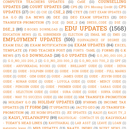
COUNSELLING
COMPUTER TEACHERS UPDATES
(11)
CoSE
(11)
UPDATES
(28)
COURT UPDATES
(28)
CPS
CPS
(5)
CPS Missing Credit
(1)
UPDATES
(27)
CSE_2
(55)
CTET
(3)
CRC
(1)
CSE
(2)
CUET EXAM UPDATES
(1)
D.A G.O
(5)
D.A NEWS
(8)
DEE
(11)
DEO EXAM UPDATES
(21)
DEO
TRANSFER-PROMOTION
(7)
DGE_2
(14)
DGE
(1)
DRESS_CODE
(1)
DSE
(1)
EDU UPDATES
(1568)
DSE_2
(85)
E-BOOKS DOWNLOAD
(1)
EDUCATION NEWS
(1)
EL SURRENDER
(1)
ELECTION
(2)
EMAIL ME
(1)
EMIS
(2)
EMPLOYMENT UPDATES
(506)
EQUIVALENCE OF DEGREE
(2)
EXAM UPDATES
(84)
EXAM ESLC
(8)
EXAM NOTIFICATION
(16)
EXCEL
TEMPLATE
(3)
FIND TEACHER POST
(10)
FORMS
(5)
G.K
FONTS -TAMIL
(1)
G.O DOWNLOAD
(28)
G.O UPDATES
(94)
NEWS
(17)
G.O_NO_001-100_2
(1)
G.O_NO_101-200_2
(2)
G.O_NO_201-300_2
(1)
G.O_NO_601-700_2
(1)
GPF
(2)
GUIDE - ARIVUKKADAL BOOKS
(1)
GUIDE - BRILLIANT GUIDE
(1)
GUIDE - DEIVA
GUIDE
(1)
GUIDE - DOLPHIN GUIDE
(1)
GUIDE - DON GUIDE
(1)
GUIDE - FULL MARKS
GUIDE
(1)
GUIDE - GEM GUIDE
(1)
GUIDE - JAMES GUIDE
(1)
GUIDE - JESVIN GUIDE
(1)
GUIDE - KONAR GUIDE
(1)
GUIDE - LOYOLA GUIDE
(1)
GUIDE - MERCY GUIDE
(1)
GUIDE - PENGUIN GUIDE
(1)
GUIDE - PREMIER GUIDE
(1)
GUIDE - SARAS GUIDE
(1)
GUIDE - SELECTION GUIDE
(1)
GUIDE - SURA GUIDE
(1)
GUIDE - SURYA GUIDE
(1)
HM TRANSFER-PROMOTION
GUIDE - WAY TO SUCCESS GUIDE
(1)
HM GUIDE
(1)
HOLIDAY UPDATES
(23)
(6)
HOLIDAY G.O
(5)
IFHRMS
(3)
INCOME TAX
IT FORM
(26)
UPDATES
(3)
IT UPDATES
(4)
JACTO GEO
(4)
JD TRANSFER-
PROMOTION
(4)
JEE NCHM UPDATES
(1)
JEE UPDATES
(2)
KALVI
(1)
KALVI TV_2
KALVI_VELAIVAIPPU
(89)
KALVISOLAI
(2)
KALVISOLAI - CONTACT US
(1)
- TODAY'S HEAD LINES
(3)
KAVITHAIKAL
(1)
LAB ASST
(2)
LEAVE
(1)
LOAN
(1)
MRB UPDATES
(13)
NAATIL INDRU
(3)
maternity leave
(1)
NCERT NEWS
(2)