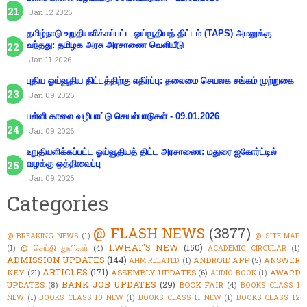
Jan 12 2026
தமிழ்நாடு உறுதியளிக்கப்பட்ட ஓய்வூதியத் திட்டம் (TAPS) அமலுக்கு
வந்தது: தமிழக அரசு அரசாணை வெளியீடு
Jan 11 2026
புதிய ஓய்வூதிய திட்டத்திற்கு எதிர்ப்பு: தலைமை செயலக சங்கம் முற்றுகை
Jan 09 2026
பள்ளி காலை வழிபாட்டு செயல்பாடுகள் - 09.01.2026
Jan 09 2026
உறுதியளிக்கப்பட்ட ஓய்வூதியத் திட்ட அரசாணை: மதுரை ஐகோர்ட்டில்
வழக்கு ஒத்திவைப்பு
Jan 09 2026
Categories
@ FLASH NEWS
(3877)
@ BREAKING NEWS
(1)
@ SITE MAP
1.WHAT'S NEW
(150)
@ செய்தி துளிகள்
(4)
(1)
ACADEMIC CIRCULAR
(1)
ADMISSION UPDATES
(144)
ANDROID APP
(5)
ANSWER
AHM RELATED
(1)
ARTICLES
(171)
KEY
(21)
ASSEMBLY UPDATES
(6)
AWARD
AUDIO BOOK
(1)
BANK JOB UPDATES
(29)
UPDATES
(8)
BOOK FAIR
(4)
BOOKS CLASS 1
NEW
(1)
BOOKS CLASS 10 NEW
(1)
BOOKS CLASS 11 NEW
(1)
BOOKS CLASS 12