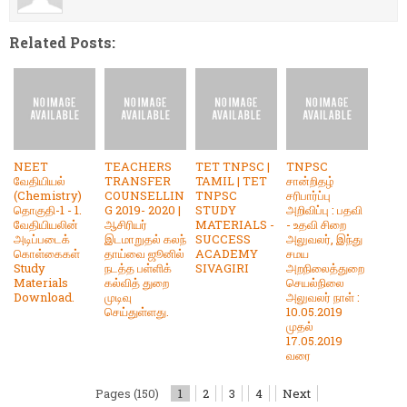
Related Posts:
NEET
TEACHERS
TET TNPSC |
TNPSC
வேதியியல்
TRANSFER
TAMIL | TET
சான்றிதழ்
(Chemistry)
COUNSELLIN
TNPSC
சரிபார்ப்பு
தொகுதி-1 - 1.
G 2019- 2020 |
STUDY
அறிவிப்பு : பதவி
வேதியியலின்
ஆசிரியர்
MATERIALS -
- உதவி சிறை
அடிப்படைக்
இடமாறுதல் கலந்
SUCCESS
அலுவலர், இந்து
கொள்கைகள்
தாய்வை ஜூனில்
ACADEMY
சமய
Study
நடத்த பள்ளிக்
SIVAGIRI
அறநிலைத்துறை
Materials
கல்வித் துறை
செயல்நிலை
Download.
முடிவு
அலுவலர் நாள் :
செய்துள்ளது.
10.05.2019
முதல்
17.05.2019
வரை
Pages (150)
1
2
3
4
Next