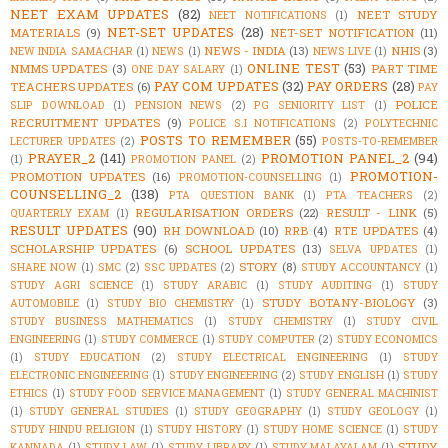
NEET EXAM UPDATES
(82)
NEET STUDY
NEET NOTIFICATIONS
(1)
NET-SET UPDATES
(28)
MATERIALS
(9)
NET-SET NOTIFICATION
(11)
NEWS - INDIA
(13)
NHIS
(3)
NEW INDIA SAMACHAR
(1)
NEWS
(1)
NEWS LIVE
(1)
ONLINE TEST
(53)
NMMS UPDATES
(3)
PART TIME
ONE DAY SALARY
(1)
PAY COM UPDATES
(32)
PAY ORDERS
(28)
TEACHERS UPDATES
(6)
PAY
POLICE
SLIP DOWNLOAD
(1)
PENSION NEWS
(2)
PG SENIORITY LIST
(1)
RECRUITMENT UPDATES
(9)
POLICE S.I NOTIFICATIONS
(2)
POLYTECHNIC
POSTS TO REMEMBER
(55)
LECTURER UPDATES
(2)
POSTS-TO-REMEMBER
PRAYER_2
(141)
PROMOTION PANEL_2
(94)
(1)
PROMOTION PANEL
(2)
PROMOTION-
PROMOTION UPDATES
(16)
PROMOTION-COUNSELLING
(1)
COUNSELLING_2
(138)
PTA QUESTION BANK
(1)
PTA TEACHERS
(2)
REGULARISATION ORDERS
(22)
RESULT - LINK
(5)
QUARTERLY EXAM
(1)
RESULT UPDATES
(90)
RH DOWNLOAD
(10)
RRB
(4)
RTE UPDATES
(4)
SCHOLARSHIP UPDATES
(6)
SCHOOL UPDATES
(13)
SELVA UPDATES
(1)
STORY
(8)
SHARE NOW
(1)
SMC
(2)
SSC UPDATES
(2)
STUDY ACCOUNTANCY
(1)
STUDY AGRI SCIENCE
(1)
STUDY ARABIC
(1)
STUDY AUDITING
(1)
STUDY
STUDY BOTANY-BIOLOGY
(3)
AUTOMOBILE
(1)
STUDY BIO CHEMISTRY
(1)
STUDY BUSINESS MATHEMATICS
(1)
STUDY CHEMISTRY
(1)
STUDY CIVIL
ENGINEERING
(1)
STUDY COMMERCE
(1)
STUDY COMPUTER
(2)
STUDY ECONOMICS
(1)
STUDY EDUCATION
(2)
STUDY ELECTRICAL ENGINEERING
(1)
STUDY
ELECTRONIC ENGINEERING
(1)
STUDY ENGINEERING
(2)
STUDY ENGLISH
(1)
STUDY
ETHICS
(1)
STUDY FOOD SERVICE MANAGEMENT
(1)
STUDY GENERAL MACHINIST
(1)
STUDY GENERAL STUDIES
(1)
STUDY GEOGRAPHY
(1)
STUDY GEOLOGY
(1)
STUDY HINDU RELIGION
(1)
STUDY HISTORY
(1)
STUDY HOME SCIENCE
(1)
STUDY
STUDY
KANNADA
(1)
STUDY LAW
(1)
STUDY LIBRARY
(1)
STUDY MALAYALAM
(1)