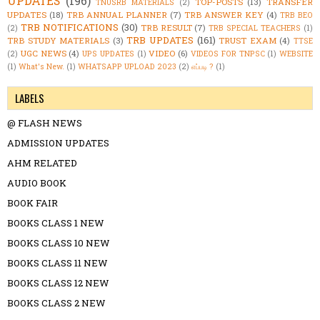
UPDATES
(196)
TOP-POSTS
(13)
TRANSFER
TNUSRB MATERIALS
(2)
UPDATES
(18)
TRB ANNUAL PLANNER
(7)
TRB ANSWER KEY
(4)
TRB BEO
TRB NOTIFICATIONS
(30)
TRB RESULT
(7)
(2)
TRB SPECIAL TEACHERS
(1)
TRB UPDATES
(161)
TRB STUDY MATERIALS
(3)
TRUST EXAM
(4)
TTSE
UGC NEWS
(4)
VIDEO
(6)
(2)
UPS UPDATES
(1)
VIDEOS FOR TNPSC
(1)
WEBSITE
(1)
What's New.
(1)
WHATSAPP UPLOAD 2023
(2)
எப்படி ?
(1)
LABELS
@ FLASH NEWS
ADMISSION UPDATES
AHM RELATED
AUDIO BOOK
BOOK FAIR
BOOKS CLASS 1 NEW
BOOKS CLASS 10 NEW
BOOKS CLASS 11 NEW
BOOKS CLASS 12 NEW
BOOKS CLASS 2 NEW