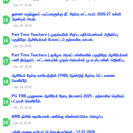
Jan 27 2026
துணை மருத்துவப் படிப்புகளுக்கு நீட் தேர்வு கட்டாயம்: 2026-27 கல்வி
ஆண்டில் அமல்.
Jan 25 2026
Part Time Teachers | முதல்வரின் சிறப்பு மதிப்பெண்கள் அறிவிப்பு:
பகுதிநேர ஆசிரியர்கள் போராட்டம் தற்காலிக வாபஸ்.
Jan 25 2026
Part Time Teachers | தமிழக அரசுப் பள்ளிகளில் பகுதிநேர ஆசிரியர்கள்
பணி நிரந்தரம் - சட்டசபையில் முதல்-அமைச்சர் மு.க.ஸ்டாலின் அறிவிப்பு.
Jan 25 2026
ஆசிரியா் தோ்வு வாரியத்தின் (TRB) ஆண்டுத் தோ்வு அட்டவணை
வெளியீடு
Jan 24 2026
PG TRB முதுகலை ஆசிரியர் நேரடி நியமனம் 2025 - தற்காலிக தெரிவுப்
பட்டியல் வெளியீடு.
Jan 23 2026
MRB நர்சிங் உதவியாளர் பணிக்கு விண்ணப்பிக்க அழைப்பு
Jan 21 2026
பள்ளி காலை வழிபாட்டு செயல்பாடுகள் - 12.01.2026