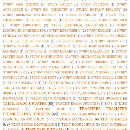
STUDY AGRI SCIENCE
(1)
STUDY ARABIC
(1)
STUDY AUDITING
(1)
STUDY
STUDY BOTANY-BIOLOGY
(3)
AUTOMOBILE
(1)
STUDY BIO CHEMISTRY
(1)
STUDY BUSINESS MATHEMATICS
(1)
STUDY CHEMISTRY
(1)
STUDY CIVIL
ENGINEERING
(1)
STUDY COMMERCE
(1)
STUDY COMPUTER
(2)
STUDY ECONOMICS
(1)
STUDY EDUCATION
(2)
STUDY ELECTRICAL ENGINEERING
(1)
STUDY
ELECTRONIC ENGINEERING
(1)
STUDY ENGINEERING
(2)
STUDY ENGLISH
(1)
STUDY
ETHICS
(1)
STUDY FOOD SERVICE MANAGEMENT
(1)
STUDY GENERAL MACHINIST
(1)
STUDY GENERAL STUDIES
(1)
STUDY GEOGRAPHY
(1)
STUDY GEOLOGY
(1)
STUDY HINDU RELIGION
(1)
STUDY HISTORY
(1)
STUDY HOME SCIENCE
(1)
STUDY
STUDY
KANNADA
(1)
STUDY LAW
(1)
STUDY LIBRARY
(1)
STUDY MALAYALAM
(1)
MATERIALS
(5)
STUDY MATHEMATICS
(1)
STUDY MECHANICAL ENGINEERING
(1)
STUDY MEDICINE
(1)
STUDY MICROBIOLOGY
(1)
STUDY NURSING
(1)
STUDY
NUTRITION
(1)
STUDY OFFICE MANAGEMENT
(1)
STUDY PHYSICAL EDUCATION
(1)
STUDY PHYSICS
(1)
STUDY POLITICAL SCIENCE
(1)
STUDY POLYTECHNIC
(1)
STUDY
PSYCHOLOGY
(1)
STUDY SANSKRIT
(1)
STUDY SCIENCE
(1)
STUDY SOCIAL SCIENCE
(1)
STUDY SOCIOLOGY
(1)
STUDY STATISTICS
(1)
STUDY STENOGRAPHY
(1)
STUDY
TAMIL
(1)
STUDY TELUGU
(1)
STUDY TEXTILES
(1)
STUDY TYPE WRITING
(1)
STUDY
STUDY ZOOLOGY-BIOLOGY
(3)
SYLLABUS
URDU
(1)
STUDY_MATERIALS_2
(1)
DOWNLOAD
(6)
TALENT EXAM UPDATES
(6)
TALENT EXAM MATERIALS
(1)
TAMIL NADU UPDATES
(88)
TANCET EXAM UPDATES
(3)
TAPS
TAPS
(1)
TEACHERS TRANSFER
UPDATES
(4)
TEACHERS HOME
(1)
COUNSELLING UPDATES
(46)
TET
TECHNICAL EXAM UPDATES
(2)
TET
(1)
TET UPDATES
OFFICIAL ANSWER KEY
(6)
TET STUDY MATERIALS
(16)
(69)
TEXT BOOKS DOWNLOAD
(16)
TEXT BOOKS NEWS
(6)
TEXT MATERIALS
TIME TABLE EXAM
(41)
(1)
THIRAN
(1)
TN
(1)
TN GOVT DSE G.O DOWNLOAD