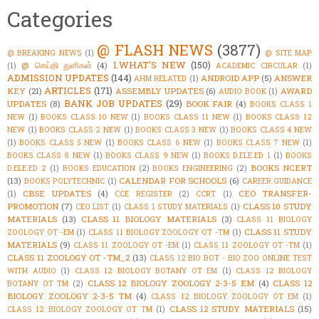
Categories
@ FLASH NEWS
(3877)
@ BREAKING NEWS
(1)
@ SITE MAP
1.WHAT'S NEW
(150)
@ செய்தி துளிகள்
(4)
(1)
ACADEMIC CIRCULAR
(1)
ADMISSION UPDATES
(144)
ANDROID APP
(5)
ANSWER
AHM RELATED
(1)
ARTICLES
(171)
KEY
(21)
ASSEMBLY UPDATES
(6)
AWARD
AUDIO BOOK
(1)
BANK JOB UPDATES
(29)
UPDATES
(8)
BOOK FAIR
(4)
BOOKS CLASS 1
NEW
(1)
BOOKS CLASS 10 NEW
(1)
BOOKS CLASS 11 NEW
(1)
BOOKS CLASS 12
NEW
(1)
BOOKS CLASS 2 NEW
(1)
BOOKS CLASS 3 NEW
(1)
BOOKS CLASS 4 NEW
(1)
BOOKS CLASS 5 NEW
(1)
BOOKS CLASS 6 NEW
(1)
BOOKS CLASS 7 NEW
(1)
BOOKS CLASS 8 NEW
(1)
BOOKS CLASS 9 NEW
(1)
BOOKS D.ELE.ED 1
(1)
BOOKS
BOOKS NCERT
D.ELE.ED 2
(1)
BOOKS EDUCATION
(2)
BOOKS ENGINEERING
(2)
(13)
CALENDAR FOR SCHOOLS
(6)
BOOKS POLYTECHNIC
(1)
CAREER GUIDANCE
CBSE UPDATES
(4)
CEO TRANSFER-
(1)
CCE REGISTER
(2)
CCRT
(1)
PROMOTION
(7)
CLASS 10 STUDY
CEO LIST
(1)
CLASS 1 STUDY MATERIALS
(1)
MATERIALS
(13)
CLASS 11 BIOLOGY MATERIALS
(3)
CLASS 11 BIOLOGY
CLASS 11 STUDY
ZOOLOGY OT -EM
(1)
CLASS 11 BIOLOGY ZOOLOGY OT -TM
(1)
MATERIALS
(9)
CLASS 11 ZOOLOGY OT -EM
(1)
CLASS 11 ZOOLOGY OT -TM
(1)
CLASS 11 ZOOLOGY OT -TM_2
(13)
CLASS 12 BIO BOT - BIO ZOO ONLINE TEST
WITH AUDIO
(1)
CLASS 12 BIOLOGY BOTANY OT EM
(1)
CLASS 12 BIOLOGY
CLASS 12 BIOLOGY ZOOLOGY 2-3-5 EM
(4)
CLASS 12
BOTANY OT TM
(2)
BIOLOGY ZOOLOGY 2-3-5 TM
(4)
CLASS 12 BIOLOGY ZOOLOGY OT EM
(1)
CLASS 12 STUDY MATERIALS
(15)
CLASS 12 BIOLOGY ZOOLOGY OT TM
(1)