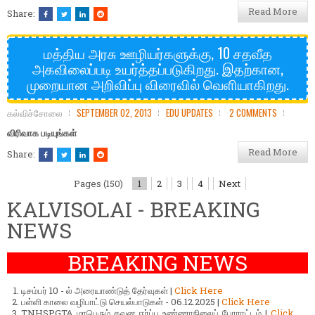
Read More
Share:
மத்திய அரசு ஊழியர்களுக்கு, 10 சதவீத
அகவிலைப்படி உயர்த்தப்படுகிறது. இதற்கான,
முறையான அறிவிப்பு விரைவில் வெளியாகிறது.
கல்விச்சோலை
SEPTEMBER 02, 2013
EDU UPDATES
2 COMMENTS
விரிவாக படியுங்கள்
Read More
Share:
Pages (150)
1
2
3
4
Next
KALVISOLAI - BREAKING
NEWS
BREAKING NEWS
டிசம்பர் 10 - ல் அரையாண்டுத் தேர்வுகள் |
Click Here
பள்ளி காலை வழிபாட்டு செயல்பாடுகள் - 06.12.2025 |
Click Here
TNHSPGTA மாபெரும் கவன ஈர்ப்பு உண்ணாநிலைப் போராட்டம் |
Click