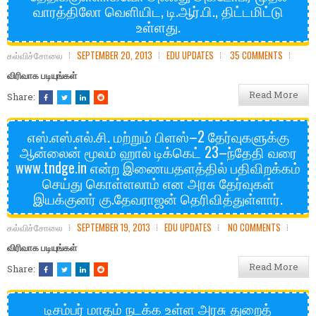
வாரத்திலோ வெளியிட, டி.ஆர்.பி., திட்டமிட்டு
உள்ளது.
கல்விச்சோலை
SEPTEMBER 20, 2013
EDU UPDATES
35 COMMENTS
விரிவாக படியுங்கள்
Read More
Share:
எஸ்.எஸ்.எல்.சி. மற்றும் பிளஸ்–2 தேர்வுகளுக்கு
ஆன்லைன் மூலம் ஹால் டிக்கெட் 23–ந்தேதி வரை
www.tndge.in என்ற இணையதளத்தில் பதிவிறக்கம்
செய்து கொள்ளலாம் என அரசு தேர்வுகள்
இயக்குனர் கு.தேவராஜன் தெரிவித்துள்ளார்.
கல்விச்சோலை
SEPTEMBER 19, 2013
EDU UPDATES
NO COMMENTS
விரிவாக படியுங்கள்
Read More
Share:
டிசம்பர் மாதம் நடக்க உள்ள அரசு துறைத்