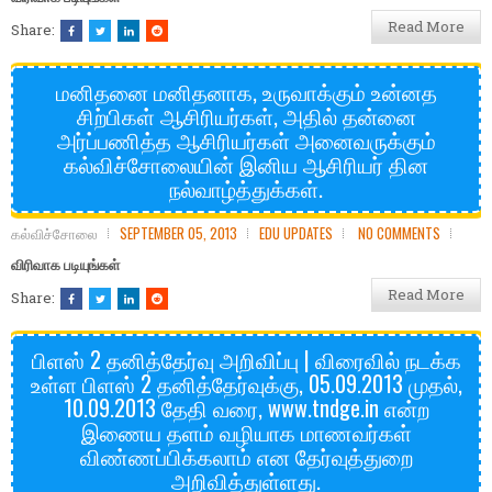
Read More
Share:
மனிதனை மனிதனாக, உருவாக்கும் உன்னத
சிற்பிகள் ஆசிரியர்கள், அதில் தன்னை
அர்ப்பணித்த ஆசிரியர்கள் அனைவருக்கும்
கல்விச்சோலையின் இனிய ஆசிரியர் தின
நல்வாழ்த்துக்கள்.
கல்விச்சோலை
SEPTEMBER 05, 2013
EDU UPDATES
NO COMMENTS
விரிவாக படியுங்கள்
Read More
Share:
பிளஸ் 2 தனித்தேர்வு அறிவிப்பு | விரைவில் நடக்க
உள்ள பிளஸ் 2 தனித்தேர்வுக்கு, 05.09.2013 முதல்,
10.09.2013 தேதி வரை, www.tndge.in என்ற
இணைய தளம் வழியாக மாணவர்கள்
விண்ணப்பிக்கலாம் என தேர்வுத்துறை
அறிவித்துள்ளது.