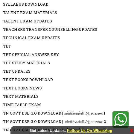
SYLLABUS DOWNLOAD
TALENT EXAM MATERIALS
TALENT EXAM UPDATES
TEACHERS TRANSFER COUNSELLING UPDATES
TECHNICAL EXAM UPDATES
TET
TET OFFICIAL ANSWER KEY
TET STUDY MATERIALS
TET UPDATES
TEXT BOOKS DOWNLOAD
TEXT BOOKS NEWS
TEXT MATERIALS
TIME TABLE EXAM
TN GOVT DSE G.O DOWNLOAD | பள்ளிக்கல்வி அரசாணை 1
TN GOVT DSE G.O DOWNLOAD | பள்ளிக்கல்வி அரசாணை 2
TN GOVT DSE G.O DOWNLOAD | பள்ளிக்கல்வி அரசாணை 3
X
Get Latest Updates:
Follow Us On WhatsApp