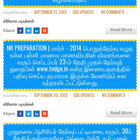
கல்விச்சோலை
SEPTEMBER 21, 2013
EDU UPDATES
NO COMMENTS
விரிவாக படியுங்கள்.
Read More
Share:
NR PREPARATION | மார்ச் - 2014 பொதுத்தேர்வு எழுத
உள்ள பள்ளி மாணவ மாணவியரின் விவரங்களை
வரும் செப்டம்பர் 23-ம் தேதி முதல் தேர்வுத்
துறையின் www.tndge.in என்ற இணையதளத்தில்
பதிவு செய்ய தயாராக இருக்க வேண்டும் என
உத்தரவிடப்பட்டுள்ளது.
கல்விச்சோலை
SEPTEMBER 20, 2013
EDU UPDATES
NO COMMENTS
விரிவாக படியுங்கள்
Read More
Share:
முதுகலை ஆசிரியர் தேர்வுப் பட்டியலை, வரும், 30ம்
தேதிக்குள்ளாகவோ அல்லது அக்டோபர் முதல்