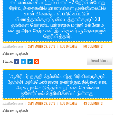
எஸ்.எஸ்.எல்.சி. மற்றும் பிளஸ்–2 தேர்வின்போது
தேர்வு அறைகளில் மாணவர்கள் முன்னிலையில்
தான் வினாத்தாள் பிரிக்கப்படும் .
வினாத்தாள்களும், விடைத்தாள்களும் 20
தாள்கள் கொண்ட பார்சலாக மாற்றி உள்ளோம்
என்று அரசு தேர்வுகள் இயக்குனர் கு.தேவராஜன்
தெரிவித்தார்.
கல்விச்சோலை
SEPTEMBER 27, 2013
EDU UPDATES
NO COMMENTS
விரிவாக படியுங்கள்
Read More
Share:
"ஆசிரியர் தகுதி தேர்வில், எந்த பிரிவினருக்கும்,
தேர்ச்சி மதிப்பெண்ணை தளர்த்துவதில்லை என,
அரசு முடிவெடுத்துள்ளது" என சென்னை
ஐகோர்ட்டில் தெரிவிக்கப்பட்டுள்ளது.
கல்விச்சோலை
SEPTEMBER 27, 2013
EDU UPDATES
49 COMMENTS
விரிவாக படியுங்கள்