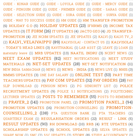
GUIDE - KONAR GUIDE
(1)
GUIDE - LOYOLA GUIDE
(1)
GUIDE - MERCY GUIDE
(1)
GUIDE - PENGUIN GUIDE
(1)
GUIDE - PREMIER GUIDE
(1)
GUIDE - SARAS GUIDE
(1)
GUIDE - SELECTION GUIDE
(1)
GUIDE - SURA GUIDE
(1)
GUIDE - SURYA GUIDE
(1)
HM TRANSFER-PROMOTION
GUIDE - WAY TO SUCCESS GUIDE
(1)
HM GUIDE
(1)
HOLIDAY UPDATES
(23)
(6)
HOLIDAY G.O
(5)
IFHRMS
(3)
INCOME TAX
IT FORM
(26)
UPDATES
(3)
IT UPDATES
(4)
JACTO GEO
(4)
JD TRANSFER-
PROMOTION
(4)
JEE NCHM UPDATES
(1)
JEE UPDATES
(2)
KALVI
(1)
KALVI TV_2
KALVI_VELAIVAIPPU
(89)
KALVISOLAI
(2)
KALVISOLAI - CONTACT US
(1)
- TODAY'S HEAD LINES
(3)
KAVITHAIKAL
(1)
LAB ASST
(2)
LEAVE
(1)
LOAN
(1)
MRB UPDATES
(13)
NAATIL INDRU
(3)
maternity leave
(1)
NCERT NEWS
(2)
NEET EXAM UPDATES
(82)
NEET STUDY
NEET NOTIFICATIONS
(1)
NET-SET UPDATES
(28)
MATERIALS
(9)
NET-SET NOTIFICATION
(11)
NEWS - INDIA
(13)
NHIS
(3)
NEW INDIA SAMACHAR
(1)
NEWS
(1)
NEWS LIVE
(1)
ONLINE TEST
(53)
NMMS UPDATES
(3)
PART TIME
ONE DAY SALARY
(1)
PAY COM UPDATES
(32)
PAY ORDERS
(28)
TEACHERS UPDATES
(6)
PAY
POLICE
SLIP DOWNLOAD
(1)
PENSION NEWS
(2)
PG SENIORITY LIST
(1)
RECRUITMENT UPDATES
(9)
POLICE S.I NOTIFICATIONS
(2)
POLYTECHNIC
POSTS TO REMEMBER
(55)
LECTURER UPDATES
(2)
POSTS-TO-REMEMBER
PRAYER_2
(141)
PROMOTION PANEL_2
(94)
(1)
PROMOTION PANEL
(2)
PROMOTION-
PROMOTION UPDATES
(16)
PROMOTION-COUNSELLING
(1)
COUNSELLING_2
(138)
PTA QUESTION BANK
(1)
PTA TEACHERS
(2)
REGULARISATION ORDERS
(22)
RESULT - LINK
(5)
QUARTERLY EXAM
(1)
RESULT UPDATES
(90)
RH DOWNLOAD
(10)
RRB
(4)
RTE UPDATES
(4)
SCHOLARSHIP UPDATES
(6)
SCHOOL UPDATES
(13)
SELVA UPDATES
(1)
STORY
(8)
SHARE NOW
(1)
SMC
(2)
SSC UPDATES
(2)
STUDY ACCOUNTANCY
(1)