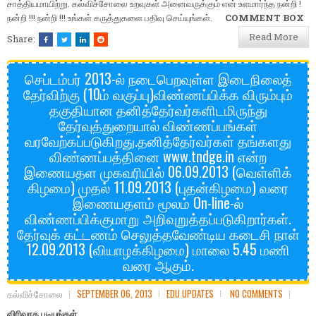
சாத்தியமாயிற்று. கல்விச்சோலை உறவுகள் அனைவருக்கும் என் உளமார்ந்த நன்றி !
நன்றி !!! நன்றி !!! உங்கள் கருத்துகளை பதிவு செய்யுங்கள்.
COMMENT BOX
Read More
Share:
செப்டம்பர் 2013-ல் நடைபெறவுள்ள இடைநிலைத்
தேர்விற்கு (10ம் வகுப்பு)விண்ணப்பிக்க விரும்பும்
தகுதியான தனித்தேர்வர்களிடமிருந்து
தேர்வுத்துறையால் விண்ணப்பங்கள்
வரவேற்கப்படுகிறது.தனித்தேர்வர்கள் தங்களது
விண்ணப்பத்தினை www.tndge.in என்ற
இணையதள முகவரியில் 06.09.2013 (வெள்ளிக்
கிழமை) முதல் 11.09.2013 (புதன்கிழமை) வரை
இணையதளம் மூலம் On-line-ல்
விண்ணப்பிக்குமாறு அறிவுறுத்தப்படுகிறார்கள்.
தேர்வுக் கட்டணம் செலுத்தவேண்டிய கடைசி நாள்
12.09.2013 (வியாழக்கிழமை) மாலை 5.45 மணி
வரை ஆகும்.
கல்விச்சோலை
SEPTEMBER 06, 2013
EDU UPDATES
NO COMMENTS
விரிவாக படியுங்கள்