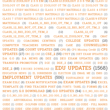
CLASS 12 ZOOLOGY 2-3-5 EM
(4)
CLASS 12 ZOOLOGY 2-3-5 TM
(4)
CLASS 12
ZOOLOGY OT EM
(1)
CLASS 12 ZOOLOGY OT TM
(1)
CLASS 12 ZOOLOGY TM
(1)
CLASS 2 STUDY MATERIALS
(1)
CLASS 3 STUDY MATERIALS
(1)
CLASS 4 STUDY
MATERIALS
(1)
CLASS 5 STUDY MATERIALS
(1)
CLASS 6 STUDY MATERIALS
(2)
CLASS 9 STUDY
CLASS 7 STUDY MATERIALS
(2)
CLASS 8 STUDY MATERIALS
(2)
MATERIALS
(3)
CLASS_11_BIO_ZOO_OT_TM_2
(12)
CLASS_11_OT
(4)
CLASS_12_BIO_BOT_OT_EM_2
(10)
CLASS_12_BIO_BOT_OT_TM_2
(10)
CLASS_12_BIO_ZOO_OT_TEM_2
(12)
CLASS_12_OT
(6)
CLASS_12_ZOO_OT_TEM_2
(13)
CLASS_12_ZOOLOGY_TM
(3)
CMAT
COLLEGE UPDATES
(25)
COACHING CENTRES
(7)
UPDATES
(1)
COUNSELLING
COMPUTER TEACHERS UPDATES
(11)
CoSE
(11)
UPDATES
(28)
COURT UPDATES
(28)
CPS
CPS
(5)
CPS Missing Credit
(1)
UPDATES
(27)
CSE_2
(55)
CTET
(3)
CRC
(1)
CSE
(2)
CUET EXAM UPDATES
(1)
D.A G.O
(5)
D.A NEWS
(8)
DEE
(11)
DEO EXAM UPDATES
(21)
DEO
TRANSFER-PROMOTION
(7)
DGE_2
(14)
DGE
(1)
DRESS_CODE
(1)
DSE
(1)
EDU UPDATES
(1568)
DSE_2
(85)
E-BOOKS DOWNLOAD
(1)
EDUCATION NEWS
(1)
EL SURRENDER
(1)
ELECTION
(2)
EMAIL ME
(1)
EMIS
(2)
EMPLOYMENT UPDATES
(506)
EQUIVALENCE OF DEGREE
(2)
EXAM UPDATES
(84)
EXAM ESLC
(8)
EXAM NOTIFICATION
(16)
EXCEL
TEMPLATE
(3)
FIND TEACHER POST
(10)
FORMS
(5)
G.K
FONTS -TAMIL
(1)
G.O DOWNLOAD
(28)
G.O UPDATES
(94)
NEWS
(17)
G.O_NO_001-100_2
(1)
G.O_NO_101-200_2
(2)
G.O_NO_201-300_2
(1)
G.O_NO_601-700_2
(1)
GPF
(2)
GUIDE - ARIVUKKADAL BOOKS
(1)
GUIDE - BRILLIANT GUIDE
(1)
GUIDE - DEIVA
GUIDE
(1)
GUIDE - DOLPHIN GUIDE
(1)
GUIDE - DON GUIDE
(1)
GUIDE - FULL MARKS
GUIDE
(1)
GUIDE - GEM GUIDE
(1)
GUIDE - JAMES GUIDE
(1)
GUIDE - JESVIN GUIDE
(1)