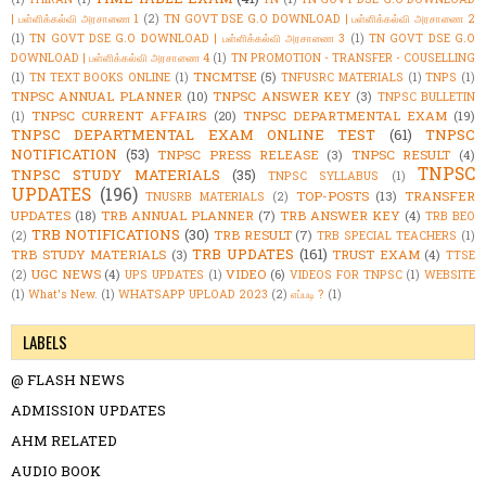
| பள்ளிக்கல்வி அரசாணை 1
(2)
TN GOVT DSE G.O DOWNLOAD | பள்ளிக்கல்வி அரசாணை 2
(1)
TN GOVT DSE G.O DOWNLOAD | பள்ளிக்கல்வி அரசாணை 3
(1)
TN GOVT DSE G.O
DOWNLOAD | பள்ளிக்கல்வி அரசாணை 4
(1)
TN PROMOTION - TRANSFER - COUSELLING
TNCMTSE
(5)
(1)
TN TEXT BOOKS ONLINE
(1)
TNFUSRC MATERIALS
(1)
TNPS
(1)
TNPSC ANNUAL PLANNER
(10)
TNPSC ANSWER KEY
(3)
TNPSC BULLETIN
TNPSC CURRENT AFFAIRS
(20)
TNPSC DEPARTMENTAL EXAM
(19)
(1)
TNPSC DEPARTMENTAL EXAM ONLINE TEST
(61)
TNPSC
NOTIFICATION
(53)
TNPSC PRESS RELEASE
(3)
TNPSC RESULT
(4)
TNPSC
TNPSC STUDY MATERIALS
(35)
TNPSC SYLLABUS
(1)
UPDATES
(196)
TOP-POSTS
(13)
TRANSFER
TNUSRB MATERIALS
(2)
UPDATES
(18)
TRB ANNUAL PLANNER
(7)
TRB ANSWER KEY
(4)
TRB BEO
TRB NOTIFICATIONS
(30)
TRB RESULT
(7)
(2)
TRB SPECIAL TEACHERS
(1)
TRB UPDATES
(161)
TRB STUDY MATERIALS
(3)
TRUST EXAM
(4)
TTSE
UGC NEWS
(4)
VIDEO
(6)
(2)
UPS UPDATES
(1)
VIDEOS FOR TNPSC
(1)
WEBSITE
(1)
What's New.
(1)
WHATSAPP UPLOAD 2023
(2)
எப்படி ?
(1)
LABELS
@ FLASH NEWS
ADMISSION UPDATES
AHM RELATED
AUDIO BOOK