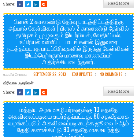
Read More
Share:
பிளஸ் 2 காலாண்டு தேர்வு பாடத்திட்டத்திற்கு
அப்பால் கேள்விகள் | பிளஸ் 2 காலாண்டு தேர்வில்
தமிழகம் முழுவதும் இயற்பியல், வேதியியல்,
உயிரியல் உள்ளிட்ட பாடங்களில் இதுவரை
நடத்தப்படாத பாடப்பிரிவுகளில் இருந்து கேள்விகள்
இடம்பெற்றதால் மாணவ மாணவியர்
அதிர்ச்சியடைந்தனர்.
கல்விச்சோலை
SEPTEMBER 22, 2013
EDU UPDATES
NO COMMENTS
விரிவாக படியுங்கள்
Read More
Share:
மத்திய அரசு ஊழியர்களுக்கு 10 சதவீத
அகவிலைப்படியை உயர்த்தப்பட்டது. 80 சதவீதமாக
வழங்கப்படும் அகவிலைப்படி கடந்த ஜூலை 1-ஆம்
தேதி கணக்கிட்டு 90 சதவீதமாக உயர்த்தி
வழங்கப்படும்.