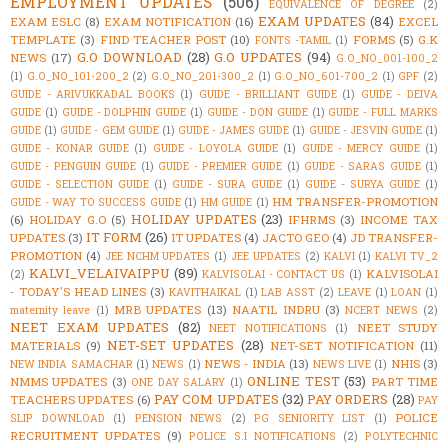
EMPLOYMENT UPDATES
(506)
EQUIVALENCE OF DEGREE
(2)
EXAM UPDATES
(84)
EXAM ESLC
(8)
EXAM NOTIFICATION
(16)
EXCEL
TEMPLATE
(3)
FIND TEACHER POST
(10)
FORMS
(5)
G.K
FONTS -TAMIL
(1)
G.O DOWNLOAD
(28)
G.O UPDATES
(94)
NEWS
(17)
G.O_NO_001-100_2
(1)
G.O_NO_101-200_2
(2)
G.O_NO_201-300_2
(1)
G.O_NO_601-700_2
(1)
GPF
(2)
GUIDE - ARIVUKKADAL BOOKS
(1)
GUIDE - BRILLIANT GUIDE
(1)
GUIDE - DEIVA
GUIDE
(1)
GUIDE - DOLPHIN GUIDE
(1)
GUIDE - DON GUIDE
(1)
GUIDE - FULL MARKS
GUIDE
(1)
GUIDE - GEM GUIDE
(1)
GUIDE - JAMES GUIDE
(1)
GUIDE - JESVIN GUIDE
(1)
GUIDE - KONAR GUIDE
(1)
GUIDE - LOYOLA GUIDE
(1)
GUIDE - MERCY GUIDE
(1)
GUIDE - PENGUIN GUIDE
(1)
GUIDE - PREMIER GUIDE
(1)
GUIDE - SARAS GUIDE
(1)
GUIDE - SELECTION GUIDE
(1)
GUIDE - SURA GUIDE
(1)
GUIDE - SURYA GUIDE
(1)
HM TRANSFER-PROMOTION
GUIDE - WAY TO SUCCESS GUIDE
(1)
HM GUIDE
(1)
HOLIDAY UPDATES
(23)
(6)
HOLIDAY G.O
(5)
IFHRMS
(3)
INCOME TAX
IT FORM
(26)
UPDATES
(3)
IT UPDATES
(4)
JACTO GEO
(4)
JD TRANSFER-
PROMOTION
(4)
JEE NCHM UPDATES
(1)
JEE UPDATES
(2)
KALVI
(1)
KALVI TV_2
KALVI_VELAIVAIPPU
(89)
KALVISOLAI
(2)
KALVISOLAI - CONTACT US
(1)
- TODAY'S HEAD LINES
(3)
KAVITHAIKAL
(1)
LAB ASST
(2)
LEAVE
(1)
LOAN
(1)
MRB UPDATES
(13)
NAATIL INDRU
(3)
maternity leave
(1)
NCERT NEWS
(2)
NEET EXAM UPDATES
(82)
NEET STUDY
NEET NOTIFICATIONS
(1)
NET-SET UPDATES
(28)
MATERIALS
(9)
NET-SET NOTIFICATION
(11)
NEWS - INDIA
(13)
NHIS
(3)
NEW INDIA SAMACHAR
(1)
NEWS
(1)
NEWS LIVE
(1)
ONLINE TEST
(53)
NMMS UPDATES
(3)
PART TIME
ONE DAY SALARY
(1)
PAY COM UPDATES
(32)
PAY ORDERS
(28)
TEACHERS UPDATES
(6)
PAY
POLICE
SLIP DOWNLOAD
(1)
PENSION NEWS
(2)
PG SENIORITY LIST
(1)
RECRUITMENT UPDATES
(9)
POLICE S.I NOTIFICATIONS
(2)
POLYTECHNIC