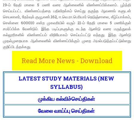
19-ம் தேதி மாலை 5 மணி வரை ஆன்லைனில் விண்ணப்பிக்கலாம். பூர்த்தி
செய்யப்பட்ட விண்ணப்பத்தை பதிவிறக்கம் செய்து தகுந்த ஆவணங் களுடன்
செயலாளர், தேர்வுக் குழு,எண்.162, ஈ.வெ.ரா.பெரியார் நெடுஞ்சாலை, கீழ்ப்பாக்கம்,
சென்னை 600010 என்ற முகவரியில் வரும் 21-ம் தேதி மாலை 5 மணிக்குள்
சமர்ப்பிக்க வேண்டும். இந்த படிப்புகளுக்கு கடந்த ஆண்டு வரை மருத்துவக்
கல்லூரிகளில் விண்ணப்பம் விநியோகம் செய்யப்பட்டு வந்தது. இந்த ஆண்டு
முதல்முறையாக ஆன்லைனில் விண்ணப்பிக்கும் முறை அமல்படுத்தப்பட்டுள்ளது
குறிப்பிடத்தக்கது.
Read More News - Download
LATEST STUDY MATERIALS (NEW
SYLLABUS)
முக்கிய கல்விச்செய்திகள்
வேலை வாய்ப்பு செய்திகள்