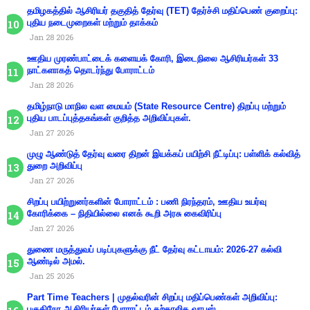
தமிழகத்தில் ஆசிரியர் தகுதித் தேர்வு (TET) தேர்ச்சி மதிப்பெண் குறைப்பு:
புதிய நடைமுறைகள் மற்றும் தாக்கம்
Jan 28 2026
ஊதிய முரண்பாட்டைக் களையக் கோரி, இடைநிலை ஆசிரியர்கள் 33
நாட்களாகத் தொடர்ந்து போராட்டம்
Jan 28 2026
தமிழ்நாடு மாநில வள மையம் (State Resource Centre) திறப்பு மற்றும்
புதிய பாடப்புத்தகங்கள் குறித்த அறிவிப்புகள்.
Jan 27 2026
முழு ஆண்டுத் தேர்வு வரை திறன் இயக்கப் பயிற்சி நீட்டிப்பு: பள்ளிக் கல்வித்
துறை அறிவிப்பு
Jan 27 2026
சிறப்பு பயிற்றுனர்களின் போராட்டம் : பணி நிரந்தரம், ஊதிய உயர்வு
கோரிக்கை – நிதியில்லை எனக் கூறி அரசு கைவிரிப்பு
Jan 27 2026
துணை மருத்துவப் படிப்புகளுக்கு நீட் தேர்வு கட்டாயம்: 2026-27 கல்வி
ஆண்டில் அமல்.
Jan 25 2026
Part Time Teachers | முதல்வரின் சிறப்பு மதிப்பெண்கள் அறிவிப்பு:
பகுதிநேர ஆசிரியர்கள் போராட்டம் தற்காலிக வாபஸ்.