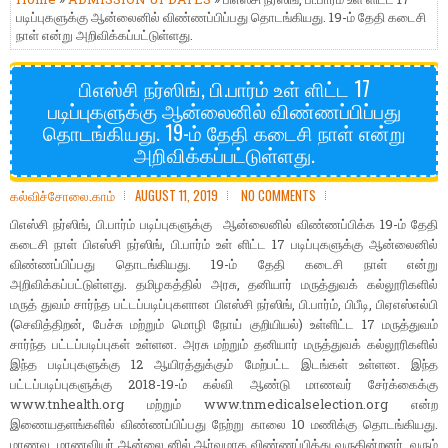
படிப்புகளுக்கு ஆன்லைனில் விண்ணப்பிப்பது தொடங்கியது. 19-ம் தேதி கடைசி
நாள் என்று அறிவிக்கப்பட்டுள்ளது.
பிஎஸ்சி நர்ஸிங், பி.பார்ம் உள் ளிட்ட 17
படிப்புகளுக்கு ஆன்லைனில் விண்ணப்பிப்பது
தொடங்கியது. 19-ம் தேதி கடைசி நாள் என்று
அறிவிக்கப்பட்டுள்ளது.
கல்விச்சோலை.காம்
AUGUST 11, 2019
NO COMMENTS
பிஎஸ்சி நர்ஸிங், பி.பார்ம் படிப்புகளுக்கு ஆன்லைனில் விண்ணப்பிக்க 19-ம் தேதி
கடைசி நாள் பிஎஸ்சி நர்ஸிங், பி.பார்ம் உள் ளிட்ட 17 படிப்புகளுக்கு ஆன்லைனில்
விண்ணப்பிப்பது தொடங்கியது. 19-ம் தேதி கடைசி நாள் என்று
அறிவிக்கப்பட்டுள்ளது. தமிழகத்தில் அரசு, தனியார் மருத்துவக் கல்லூரிகளில்
மருத் துவம் சார்ந்த பட்டப்படிப்புகளான பிஎஸ்சி நர்ஸிங், பி.பார்ம், பிபீடி, பிஏஎஸ்எல்பி
(செவித்திறன், பேச்சு மற்றும் மொழி நோய் குறியியல்) உள்ளிட்ட 17 மருத்துவம்
சார்ந்த பட்டப்படிப்புகள் உள்ளன. அரசு மற்றும் தனியார் மருத்துவக் கல்லூரிகளில்
இந்த படிப்புகளுக்கு 12 ஆயிரத்துக்கும் மேற்பட்ட இடங்கள் உள்ளன. இந்த
பட்டப்படிப்புகளுக்கு 2018-19-ம் கல்வி ஆண்டு மாணவர் சேர்க்கைக்கு
www.tnhealth.org மற்றும் www.tnmedicalselection.org என்ற
இணையதளங்களில் விண்ணப்பிப்பது நேற்று காலை 10 மணிக்கு தொடங்கியது.
மாணவ, மாணவியர் ஆன்லை னில் ஆர்வமாக விண்ணப்பித்து வருகின்றனர். வரும்