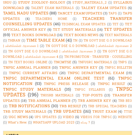
STUDY ZOOLOGY-BIOLOGY
(3)
SYLLABUS
URDU
(1)
STUDY_MATERIALS_2
(1)
DOWNLOAD
(6)
TALENT EXAM UPDATES
(6)
TALENT EXAM MATERIALS
(1)
TAMIL NADU UPDATES
(88)
TANCET EXAM UPDATES
(3)
TAPS
TAPS
(1)
TEACHERS TRANSFER
UPDATES
(4)
TEACHERS HOME
(1)
COUNSELLING UPDATES
(46)
TET
TECHNICAL EXAM UPDATES
(2)
TET
(1)
TET UPDATES
OFFICIAL ANSWER KEY
(6)
TET STUDY MATERIALS
(16)
(69)
TEXT BOOKS DOWNLOAD
(16)
TEXT BOOKS NEWS
(6)
TEXT MATERIALS
TIME TABLE EXAM
(41)
(1)
THIRAN
(1)
TN
(1)
TN GOVT DSE G.O DOWNLOAD
| பள்ளிக்கல்வி அரசாணை 1
(2)
TN GOVT DSE G.O DOWNLOAD | பள்ளிக்கல்வி அரசாணை 2
(1)
TN GOVT DSE G.O DOWNLOAD | பள்ளிக்கல்வி அரசாணை 3
(1)
TN GOVT DSE G.O
DOWNLOAD | பள்ளிக்கல்வி அரசாணை 4
(1)
TN PROMOTION - TRANSFER - COUSELLING
TNCMTSE
(5)
(1)
TN TEXT BOOKS ONLINE
(1)
TNFUSRC MATERIALS
(1)
TNPS
(1)
TNPSC ANNUAL PLANNER
(10)
TNPSC ANSWER KEY
(3)
TNPSC BULLETIN
TNPSC CURRENT AFFAIRS
(20)
TNPSC DEPARTMENTAL EXAM
(19)
(1)
TNPSC DEPARTMENTAL EXAM ONLINE TEST
(61)
TNPSC
NOTIFICATION
(53)
TNPSC PRESS RELEASE
(3)
TNPSC RESULT
(4)
TNPSC
TNPSC STUDY MATERIALS
(35)
TNPSC SYLLABUS
(1)
UPDATES
(196)
TOP-POSTS
(13)
TRANSFER
TNUSRB MATERIALS
(2)
UPDATES
(18)
TRB ANNUAL PLANNER
(7)
TRB ANSWER KEY
(4)
TRB BEO
TRB NOTIFICATIONS
(30)
TRB RESULT
(7)
(2)
TRB SPECIAL TEACHERS
(1)
TRB UPDATES
(161)
TRB STUDY MATERIALS
(3)
TRUST EXAM
(4)
TTSE
UGC NEWS
(4)
VIDEO
(6)
(2)
UPS UPDATES
(1)
VIDEOS FOR TNPSC
(1)
WEBSITE
(1)
What's New.
(1)
WHATSAPP UPLOAD 2023
(2)
எப்படி ?
(1)