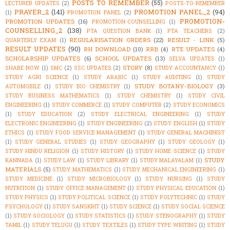
POSTS TO REMEMBER
(55)
LECTURER UPDATES
(2)
POSTS-TO-REMEMBER
PRAYER_2
(141)
PROMOTION PANEL_2
(94)
(1)
PROMOTION PANEL
(2)
PROMOTION-
PROMOTION UPDATES
(16)
PROMOTION-COUNSELLING
(1)
COUNSELLING_2
(138)
PTA QUESTION BANK
(1)
PTA TEACHERS
(2)
REGULARISATION ORDERS
(22)
RESULT - LINK
(5)
QUARTERLY EXAM
(1)
RESULT UPDATES
(90)
RH DOWNLOAD
(10)
RRB
(4)
RTE UPDATES
(4)
SCHOLARSHIP UPDATES
(6)
SCHOOL UPDATES
(13)
SELVA UPDATES
(1)
STORY
(8)
SHARE NOW
(1)
SMC
(2)
SSC UPDATES
(2)
STUDY ACCOUNTANCY
(1)
STUDY AGRI SCIENCE
(1)
STUDY ARABIC
(1)
STUDY AUDITING
(1)
STUDY
STUDY BOTANY-BIOLOGY
(3)
AUTOMOBILE
(1)
STUDY BIO CHEMISTRY
(1)
STUDY BUSINESS MATHEMATICS
(1)
STUDY CHEMISTRY
(1)
STUDY CIVIL
ENGINEERING
(1)
STUDY COMMERCE
(1)
STUDY COMPUTER
(2)
STUDY ECONOMICS
(1)
STUDY EDUCATION
(2)
STUDY ELECTRICAL ENGINEERING
(1)
STUDY
ELECTRONIC ENGINEERING
(1)
STUDY ENGINEERING
(2)
STUDY ENGLISH
(1)
STUDY
ETHICS
(1)
STUDY FOOD SERVICE MANAGEMENT
(1)
STUDY GENERAL MACHINIST
(1)
STUDY GENERAL STUDIES
(1)
STUDY GEOGRAPHY
(1)
STUDY GEOLOGY
(1)
STUDY HINDU RELIGION
(1)
STUDY HISTORY
(1)
STUDY HOME SCIENCE
(1)
STUDY
STUDY
KANNADA
(1)
STUDY LAW
(1)
STUDY LIBRARY
(1)
STUDY MALAYALAM
(1)
MATERIALS
(5)
STUDY MATHEMATICS
(1)
STUDY MECHANICAL ENGINEERING
(1)
STUDY MEDICINE
(1)
STUDY MICROBIOLOGY
(1)
STUDY NURSING
(1)
STUDY
NUTRITION
(1)
STUDY OFFICE MANAGEMENT
(1)
STUDY PHYSICAL EDUCATION
(1)
STUDY PHYSICS
(1)
STUDY POLITICAL SCIENCE
(1)
STUDY POLYTECHNIC
(1)
STUDY
PSYCHOLOGY
(1)
STUDY SANSKRIT
(1)
STUDY SCIENCE
(1)
STUDY SOCIAL SCIENCE
(1)
STUDY SOCIOLOGY
(1)
STUDY STATISTICS
(1)
STUDY STENOGRAPHY
(1)
STUDY
TAMIL
(1)
STUDY TELUGU
(1)
STUDY TEXTILES
(1)
STUDY TYPE WRITING
(1)
STUDY