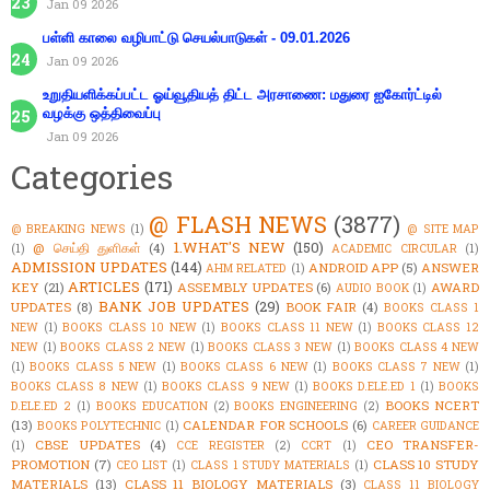
Jan 09 2026
பள்ளி காலை வழிபாட்டு செயல்பாடுகள் - 09.01.2026
Jan 09 2026
உறுதியளிக்கப்பட்ட ஓய்வூதியத் திட்ட அரசாணை: மதுரை ஐகோர்ட்டில்
வழக்கு ஒத்திவைப்பு
Jan 09 2026
Categories
@ FLASH NEWS
(3877)
@ BREAKING NEWS
(1)
@ SITE MAP
1.WHAT'S NEW
(150)
@ செய்தி துளிகள்
(4)
(1)
ACADEMIC CIRCULAR
(1)
ADMISSION UPDATES
(144)
ANDROID APP
(5)
ANSWER
AHM RELATED
(1)
ARTICLES
(171)
KEY
(21)
ASSEMBLY UPDATES
(6)
AWARD
AUDIO BOOK
(1)
BANK JOB UPDATES
(29)
UPDATES
(8)
BOOK FAIR
(4)
BOOKS CLASS 1
NEW
(1)
BOOKS CLASS 10 NEW
(1)
BOOKS CLASS 11 NEW
(1)
BOOKS CLASS 12
NEW
(1)
BOOKS CLASS 2 NEW
(1)
BOOKS CLASS 3 NEW
(1)
BOOKS CLASS 4 NEW
(1)
BOOKS CLASS 5 NEW
(1)
BOOKS CLASS 6 NEW
(1)
BOOKS CLASS 7 NEW
(1)
BOOKS CLASS 8 NEW
(1)
BOOKS CLASS 9 NEW
(1)
BOOKS D.ELE.ED 1
(1)
BOOKS
BOOKS NCERT
D.ELE.ED 2
(1)
BOOKS EDUCATION
(2)
BOOKS ENGINEERING
(2)
(13)
CALENDAR FOR SCHOOLS
(6)
BOOKS POLYTECHNIC
(1)
CAREER GUIDANCE
CBSE UPDATES
(4)
CEO TRANSFER-
(1)
CCE REGISTER
(2)
CCRT
(1)
PROMOTION
(7)
CLASS 10 STUDY
CEO LIST
(1)
CLASS 1 STUDY MATERIALS
(1)
MATERIALS
(13)
CLASS 11 BIOLOGY MATERIALS
(3)
CLASS 11 BIOLOGY