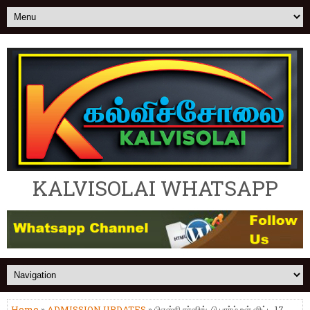
KALVISOLAI WHATSAPP
Home
»
ADMISSION UPDATES
» பிஎஸ்சி நர்ஸிங், பி.பார்ம் உள் ளிட்ட 17