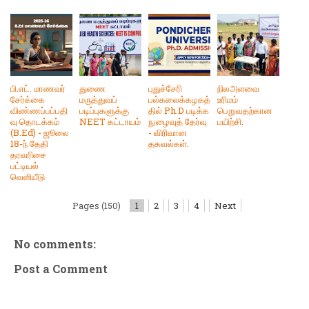
பி.எட். மாணவர்
துணை
புதுச்சேரி
நிலஅளவை
சேர்க்கை
மருத்துவப்
பல்கலைக்கழகத்
உரிமம்
விண்ணப்பப்பதி
படிப்புகளுக்கு
தில் Ph.D படிக்க
பெறுவதற்கான
வு தொடக்கம்
NEET கட்டாயம்
நுழைவுத் தேர்வு
பயிற்சி.
(B.Ed) - ஜூலை
- விரிவான
18-ந் தேதி
தகவல்கள்.
தரவரிசை
பட்டியல்
வெளியீடு
Pages (150)
1
2
3
4
Next
No comments:
Post a Comment