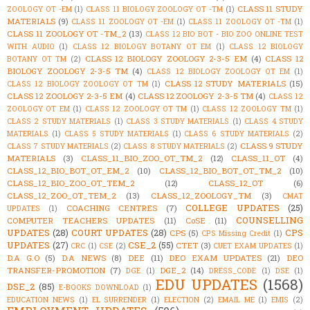
CLASS 11 STUDY
ZOOLOGY OT -EM
(1)
CLASS 11 BIOLOGY ZOOLOGY OT -TM
(1)
MATERIALS
(9)
CLASS 11 ZOOLOGY OT -EM
(1)
CLASS 11 ZOOLOGY OT -TM
(1)
CLASS 11 ZOOLOGY OT -TM_2
(13)
CLASS 12 BIO BOT - BIO ZOO ONLINE TEST
WITH AUDIO
(1)
CLASS 12 BIOLOGY BOTANY OT EM
(1)
CLASS 12 BIOLOGY
CLASS 12 BIOLOGY ZOOLOGY 2-3-5 EM
(4)
CLASS 12
BOTANY OT TM
(2)
BIOLOGY ZOOLOGY 2-3-5 TM
(4)
CLASS 12 BIOLOGY ZOOLOGY OT EM
(1)
CLASS 12 STUDY MATERIALS
(15)
CLASS 12 BIOLOGY ZOOLOGY OT TM
(1)
CLASS 12 ZOOLOGY 2-3-5 EM
(4)
CLASS 12 ZOOLOGY 2-3-5 TM
(4)
CLASS 12
ZOOLOGY OT EM
(1)
CLASS 12 ZOOLOGY OT TM
(1)
CLASS 12 ZOOLOGY TM
(1)
CLASS 2 STUDY MATERIALS
(1)
CLASS 3 STUDY MATERIALS
(1)
CLASS 4 STUDY
MATERIALS
(1)
CLASS 5 STUDY MATERIALS
(1)
CLASS 6 STUDY MATERIALS
(2)
CLASS 9 STUDY
CLASS 7 STUDY MATERIALS
(2)
CLASS 8 STUDY MATERIALS
(2)
MATERIALS
(3)
CLASS_11_BIO_ZOO_OT_TM_2
(12)
CLASS_11_OT
(4)
CLASS_12_BIO_BOT_OT_EM_2
(10)
CLASS_12_BIO_BOT_OT_TM_2
(10)
CLASS_12_BIO_ZOO_OT_TEM_2
(12)
CLASS_12_OT
(6)
CLASS_12_ZOO_OT_TEM_2
(13)
CLASS_12_ZOOLOGY_TM
(3)
CMAT
COLLEGE UPDATES
(25)
COACHING CENTRES
(7)
UPDATES
(1)
COUNSELLING
COMPUTER TEACHERS UPDATES
(11)
CoSE
(11)
UPDATES
(28)
COURT UPDATES
(28)
CPS
CPS
(5)
CPS Missing Credit
(1)
UPDATES
(27)
CSE_2
(55)
CTET
(3)
CRC
(1)
CSE
(2)
CUET EXAM UPDATES
(1)
D.A G.O
(5)
D.A NEWS
(8)
DEE
(11)
DEO EXAM UPDATES
(21)
DEO
TRANSFER-PROMOTION
(7)
DGE_2
(14)
DGE
(1)
DRESS_CODE
(1)
DSE
(1)
EDU UPDATES
(1568)
DSE_2
(85)
E-BOOKS DOWNLOAD
(1)
EDUCATION NEWS
(1)
EL SURRENDER
(1)
ELECTION
(2)
EMAIL ME
(1)
EMIS
(2)