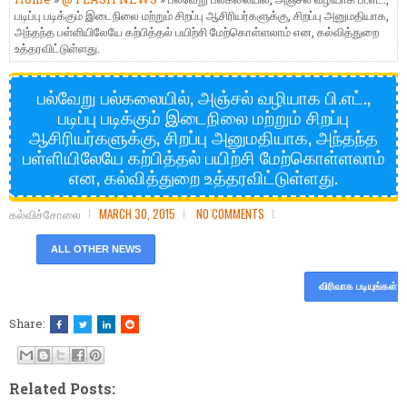
படிப்பு படிக்கும் இடைநிலை மற்றும் சிறப்பு ஆசிரியர்களுக்கு, சிறப்பு அனுமதியாக,
அந்தந்த பள்ளியிலேயே கற்பித்தல் பயிற்சி மேற்கொள்ளலாம் என, கல்வித்துறை
உத்தரவிட்டுள்ளது.
பல்வேறு பல்கலையில், அஞ்சல் வழியாக பி.எட்.,
படிப்பு படிக்கும் இடைநிலை மற்றும் சிறப்பு
ஆசிரியர்களுக்கு, சிறப்பு அனுமதியாக, அந்தந்த
பள்ளியிலேயே கற்பித்தல் பயிற்சி மேற்கொள்ளலாம்
என, கல்வித்துறை உத்தரவிட்டுள்ளது.
கல்விச்சோலை
MARCH 30, 2015
NO COMMENTS
ALL OTHER NEWS
விரிவாக படியுங்கள்
Share:
Related Posts: