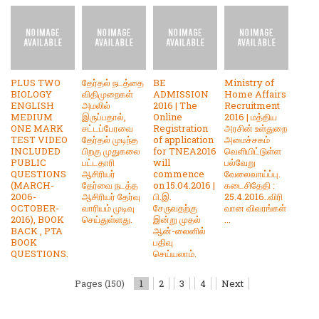
PLUS TWO
தேர்தல் நடத்தை
BE
Ministry of
BIOLOGY
விதிமுறைகள்
ADMISSION
Home Affairs
ENGLISH
அமலில்
2016 | The
Recruitment
MEDIUM
இருப்பதால்,
Online
2016 | மத்திய
ONE MARK
சட்டப்பேரவை
Registration
அரசின் உள்துறை
TEST VIDEO
தேர்தல் முடிந்த
of application
அமைச்சகம்
INCLUDED
பிறகு முதுகலை
for TNEA2016
வெளியிட்டுள்ள
PUBLIC
பட்டதாரி
will
பல்வேறு
QUESTIONS
ஆசிரியர்
commence
வேலைவாய்ப்பு.
(MARCH-
தேர்வை நடத்த
on 15.04.2016 |
கடைசிதேதி :
2006-
ஆசிரியர் தேர்வு
பி.இ.
25.4.2016..விரி
OCTOBER-
வாரியம் முடிவு
சேருவதற்கு
வான விவரங்கள்
2016), BOOK
செய்துள்ளது.
இன்று முதல்
...
BACK , PTA
ஆன்-லைனில்
BOOK
பதிவு
QUESTIONS.
செய்யலாம்.
Pages (150)
1
2
3
4
Next