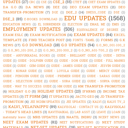
UPDATES
(27)
CSE_2
(55)
CTET
(3)
CRC
(1)
CSE
(2)
CUET EXAM UPDATES
(1)
D.A G.O
(5)
D.A NEWS
(8)
DEE
(11)
DEO EXAM UPDATES
(21)
DEO
TRANSFER-PROMOTION
(7)
DGE_2
(14)
DGE
(1)
DRESS_CODE
(1)
DSE
(1)
EDU UPDATES
(1568)
DSE_2
(85)
E-BOOKS DOWNLOAD
(1)
EDUCATION NEWS
(1)
EL SURRENDER
(1)
ELECTION
(2)
EMAIL ME
(1)
EMIS
(2)
EMPLOYMENT UPDATES
(506)
EQUIVALENCE OF DEGREE
(2)
EXAM UPDATES
(84)
EXAM ESLC
(8)
EXAM NOTIFICATION
(16)
EXCEL
TEMPLATE
(3)
FIND TEACHER POST
(10)
FORMS
(5)
G.K
FONTS -TAMIL
(1)
G.O DOWNLOAD
(28)
G.O UPDATES
(94)
NEWS
(17)
G.O_NO_001-100_2
(1)
G.O_NO_101-200_2
(2)
G.O_NO_201-300_2
(1)
G.O_NO_601-700_2
(1)
GPF
(2)
GUIDE - ARIVUKKADAL BOOKS
(1)
GUIDE - BRILLIANT GUIDE
(1)
GUIDE - DEIVA
GUIDE
(1)
GUIDE - DOLPHIN GUIDE
(1)
GUIDE - DON GUIDE
(1)
GUIDE - FULL MARKS
GUIDE
(1)
GUIDE - GEM GUIDE
(1)
GUIDE - JAMES GUIDE
(1)
GUIDE - JESVIN GUIDE
(1)
GUIDE - KONAR GUIDE
(1)
GUIDE - LOYOLA GUIDE
(1)
GUIDE - MERCY GUIDE
(1)
GUIDE - PENGUIN GUIDE
(1)
GUIDE - PREMIER GUIDE
(1)
GUIDE - SARAS GUIDE
(1)
GUIDE - SELECTION GUIDE
(1)
GUIDE - SURA GUIDE
(1)
GUIDE - SURYA GUIDE
(1)
HM TRANSFER-PROMOTION
GUIDE - WAY TO SUCCESS GUIDE
(1)
HM GUIDE
(1)
HOLIDAY UPDATES
(23)
(6)
HOLIDAY G.O
(5)
IFHRMS
(3)
INCOME TAX
IT FORM
(26)
UPDATES
(3)
IT UPDATES
(4)
JACTO GEO
(4)
JD TRANSFER-
PROMOTION
(4)
JEE NCHM UPDATES
(1)
JEE UPDATES
(2)
KALVI
(1)
KALVI TV_2
KALVI_VELAIVAIPPU
(89)
KALVISOLAI
(2)
KALVISOLAI - CONTACT US
(1)
- TODAY'S HEAD LINES
(3)
KAVITHAIKAL
(1)
LAB ASST
(2)
LEAVE
(1)
LOAN
(1)
MRB UPDATES
(13)
NAATIL INDRU
(3)
maternity leave
(1)
NCERT NEWS
(2)
NEET EXAM UPDATES
(82)
NEET STUDY
NEET NOTIFICATIONS
(1)
NET-SET UPDATES
(28)
MATERIALS
(9)
NET-SET NOTIFICATION
(11)