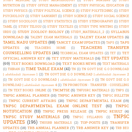
STUDY MEDICINE
(1)
STUDY MICROBIOLOGY
(1)
STUDY NURSING
(1)
STUDY
NUTRITION
(1)
STUDY OFFICE MANAGEMENT
(1)
STUDY PHYSICAL EDUCATION
(1)
STUDY PHYSICS
(1)
STUDY POLITICAL SCIENCE
(1)
STUDY POLYTECHNIC
(1)
STUDY
PSYCHOLOGY
(1)
STUDY SANSKRIT
(1)
STUDY SCIENCE
(1)
STUDY SOCIAL SCIENCE
(1)
STUDY SOCIOLOGY
(1)
STUDY STATISTICS
(1)
STUDY STENOGRAPHY
(1)
STUDY
TAMIL
(1)
STUDY TELUGU
(1)
STUDY TEXTILES
(1)
STUDY TYPE WRITING
(1)
STUDY
STUDY ZOOLOGY-BIOLOGY
(3)
SYLLABUS
URDU
(1)
STUDY_MATERIALS_2
(1)
DOWNLOAD
(6)
TALENT EXAM UPDATES
(6)
TALENT EXAM MATERIALS
(1)
TAMIL NADU UPDATES
(88)
TANCET EXAM UPDATES
(3)
TAPS
TAPS
(1)
TEACHERS TRANSFER
UPDATES
(4)
TEACHERS HOME
(1)
COUNSELLING UPDATES
(46)
TET
TECHNICAL EXAM UPDATES
(2)
TET
(1)
TET UPDATES
OFFICIAL ANSWER KEY
(6)
TET STUDY MATERIALS
(16)
(69)
TEXT BOOKS DOWNLOAD
(16)
TEXT BOOKS NEWS
(6)
TEXT MATERIALS
TIME TABLE EXAM
(41)
(1)
THIRAN
(1)
TN
(1)
TN GOVT DSE G.O DOWNLOAD
| பள்ளிக்கல்வி அரசாணை 1
(2)
TN GOVT DSE G.O DOWNLOAD | பள்ளிக்கல்வி அரசாணை 2
(1)
TN GOVT DSE G.O DOWNLOAD | பள்ளிக்கல்வி அரசாணை 3
(1)
TN GOVT DSE G.O
DOWNLOAD | பள்ளிக்கல்வி அரசாணை 4
(1)
TN PROMOTION - TRANSFER - COUSELLING
TNCMTSE
(5)
(1)
TN TEXT BOOKS ONLINE
(1)
TNFUSRC MATERIALS
(1)
TNPS
(1)
TNPSC ANNUAL PLANNER
(10)
TNPSC ANSWER KEY
(3)
TNPSC BULLETIN
TNPSC CURRENT AFFAIRS
(20)
TNPSC DEPARTMENTAL EXAM
(19)
(1)
TNPSC DEPARTMENTAL EXAM ONLINE TEST
(61)
TNPSC
NOTIFICATION
(53)
TNPSC PRESS RELEASE
(3)
TNPSC RESULT
(4)
TNPSC
TNPSC STUDY MATERIALS
(35)
TNPSC SYLLABUS
(1)
UPDATES
(196)
TOP-POSTS
(13)
TRANSFER
TNUSRB MATERIALS
(2)
UPDATES
(18)
TRB ANNUAL PLANNER
(7)
TRB ANSWER KEY
(4)
TRB BEO