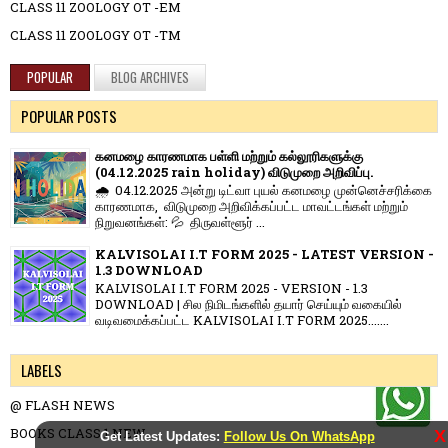
CLASS 11 ZOOLOGY OT -EM
CLASS 11 ZOOLOGY OT -TM
POPULAR
BLOG ARCHIVES
POPULAR POSTS
கனமழை காரணமாக பள்ளி மற்றும் கல்லூரிகளுக்கு
(04.12.2025 rain holiday) விடுமுறை அறிவிப்பு.
🌧️ 04.12.2025 அன்று டிட்வா புயல் கனமழை முன்னெச்சரிக்கை
காரணமாக, விடுமுறை அறிவிக்கப்பட்ட மாவட்டங்கள் மற்றும்
நிறுவனங்கள்: 💦 திருவள்ளூர் ...
KALVISOLAI I.T FORM 2025 - LATEST VERSION -
1.3 DOWNLOAD
KALVISOLAI I.T FORM 2025 - VERSION - 1.3
DOWNLOAD | சில நிமிடங்களில் தயார் செய்யும் வகையில்
வடிவமைக்கப்பட்ட KALVISOLAI I.T FORM 2025.......
LABELS
@ FLASH NEWS
BOOKS CLASS 1 NEW
X
Get Latest Updates:
Follow Us On WhatsApp