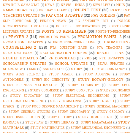
NEWS - INDIA
(13)
NHIS
(3)
NEW INDIA SAMACHAR
(1)
NEWS
(1)
NEWS LIVE
(1)
ONLINE TEST
(53)
NMMS UPDATES
(3)
PART TIME
ONE DAY SALARY
(1)
PAY COM UPDATES
(32)
PAY ORDERS
(28)
TEACHERS UPDATES
(6)
PAY
POLICE
SLIP DOWNLOAD
(1)
PENSION NEWS
(2)
PG SENIORITY LIST
(1)
RECRUITMENT UPDATES
(9)
POLICE S.I NOTIFICATIONS
(2)
POLYTECHNIC
POSTS TO REMEMBER
(55)
LECTURER UPDATES
(2)
POSTS-TO-REMEMBER
PRAYER_2
(141)
PROMOTION PANEL_2
(94)
(1)
PROMOTION PANEL
(2)
PROMOTION-
PROMOTION UPDATES
(16)
PROMOTION-COUNSELLING
(1)
COUNSELLING_2
(138)
PTA QUESTION BANK
(1)
PTA TEACHERS
(2)
REGULARISATION ORDERS
(22)
RESULT - LINK
(5)
QUARTERLY EXAM
(1)
RESULT UPDATES
(90)
RH DOWNLOAD
(10)
RRB
(4)
RTE UPDATES
(4)
SCHOLARSHIP UPDATES
(6)
SCHOOL UPDATES
(13)
SELVA UPDATES
(1)
STORY
(8)
SHARE NOW
(1)
SMC
(2)
SSC UPDATES
(2)
STUDY ACCOUNTANCY
(1)
STUDY AGRI SCIENCE
(1)
STUDY ARABIC
(1)
STUDY AUDITING
(1)
STUDY
STUDY BOTANY-BIOLOGY
(3)
AUTOMOBILE
(1)
STUDY BIO CHEMISTRY
(1)
STUDY BUSINESS MATHEMATICS
(1)
STUDY CHEMISTRY
(1)
STUDY CIVIL
ENGINEERING
(1)
STUDY COMMERCE
(1)
STUDY COMPUTER
(2)
STUDY ECONOMICS
(1)
STUDY EDUCATION
(2)
STUDY ELECTRICAL ENGINEERING
(1)
STUDY
ELECTRONIC ENGINEERING
(1)
STUDY ENGINEERING
(2)
STUDY ENGLISH
(1)
STUDY
ETHICS
(1)
STUDY FOOD SERVICE MANAGEMENT
(1)
STUDY GENERAL MACHINIST
(1)
STUDY GENERAL STUDIES
(1)
STUDY GEOGRAPHY
(1)
STUDY GEOLOGY
(1)
STUDY HINDU RELIGION
(1)
STUDY HISTORY
(1)
STUDY HOME SCIENCE
(1)
STUDY
STUDY
KANNADA
(1)
STUDY LAW
(1)
STUDY LIBRARY
(1)
STUDY MALAYALAM
(1)
MATERIALS
(5)
STUDY MATHEMATICS
(1)
STUDY MECHANICAL ENGINEERING
(1)