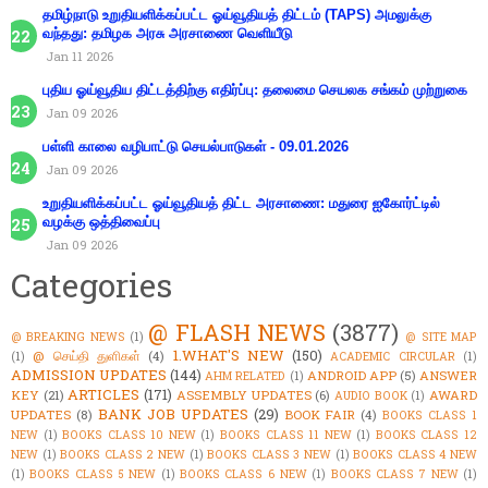
தமிழ்நாடு உறுதியளிக்கப்பட்ட ஓய்வூதியத் திட்டம் (TAPS) அமலுக்கு
வந்தது: தமிழக அரசு அரசாணை வெளியீடு
Jan 11 2026
புதிய ஓய்வூதிய திட்டத்திற்கு எதிர்ப்பு: தலைமை செயலக சங்கம் முற்றுகை
Jan 09 2026
பள்ளி காலை வழிபாட்டு செயல்பாடுகள் - 09.01.2026
Jan 09 2026
உறுதியளிக்கப்பட்ட ஓய்வூதியத் திட்ட அரசாணை: மதுரை ஐகோர்ட்டில்
வழக்கு ஒத்திவைப்பு
Jan 09 2026
Categories
@ FLASH NEWS
(3877)
@ BREAKING NEWS
(1)
@ SITE MAP
1.WHAT'S NEW
(150)
@ செய்தி துளிகள்
(4)
(1)
ACADEMIC CIRCULAR
(1)
ADMISSION UPDATES
(144)
ANDROID APP
(5)
ANSWER
AHM RELATED
(1)
ARTICLES
(171)
KEY
(21)
ASSEMBLY UPDATES
(6)
AWARD
AUDIO BOOK
(1)
BANK JOB UPDATES
(29)
UPDATES
(8)
BOOK FAIR
(4)
BOOKS CLASS 1
NEW
(1)
BOOKS CLASS 10 NEW
(1)
BOOKS CLASS 11 NEW
(1)
BOOKS CLASS 12
NEW
(1)
BOOKS CLASS 2 NEW
(1)
BOOKS CLASS 3 NEW
(1)
BOOKS CLASS 4 NEW
(1)
BOOKS CLASS 5 NEW
(1)
BOOKS CLASS 6 NEW
(1)
BOOKS CLASS 7 NEW
(1)