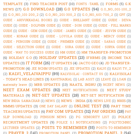
TEMPLATE
(3)
FIND TEACHER POST
(10)
FORMS
(5)
G.K
FONTS -TAMIL
(1)
G.O DOWNLOAD
(28)
G.O UPDATES
(94)
NEWS
(17)
G.O_NO_001-100_2
(1)
G.O_NO_101-200_2
(2)
G.O_NO_201-300_2
(1)
G.O_NO_601-700_2
(1)
GPF
(2)
GUIDE - ARIVUKKADAL BOOKS
(1)
GUIDE - BRILLIANT GUIDE
(1)
GUIDE - DEIVA
GUIDE
(1)
GUIDE - DOLPHIN GUIDE
(1)
GUIDE - DON GUIDE
(1)
GUIDE - FULL MARKS
GUIDE
(1)
GUIDE - GEM GUIDE
(1)
GUIDE - JAMES GUIDE
(1)
GUIDE - JESVIN GUIDE
(1)
GUIDE - KONAR GUIDE
(1)
GUIDE - LOYOLA GUIDE
(1)
GUIDE - MERCY GUIDE
(1)
GUIDE - PENGUIN GUIDE
(1)
GUIDE - PREMIER GUIDE
(1)
GUIDE - SARAS GUIDE
(1)
GUIDE - SELECTION GUIDE
(1)
GUIDE - SURA GUIDE
(1)
GUIDE - SURYA GUIDE
(1)
HM TRANSFER-PROMOTION
GUIDE - WAY TO SUCCESS GUIDE
(1)
HM GUIDE
(1)
HOLIDAY UPDATES
(23)
(6)
HOLIDAY G.O
(5)
IFHRMS
(3)
INCOME TAX
IT FORM
(26)
UPDATES
(3)
IT UPDATES
(4)
JACTO GEO
(4)
JD TRANSFER-
PROMOTION
(4)
JEE NCHM UPDATES
(1)
JEE UPDATES
(2)
KALVI
(1)
KALVI TV_2
KALVI_VELAIVAIPPU
(89)
KALVISOLAI
(2)
KALVISOLAI - CONTACT US
(1)
- TODAY'S HEAD LINES
(3)
KAVITHAIKAL
(1)
LAB ASST
(2)
LEAVE
(1)
LOAN
(1)
MRB UPDATES
(13)
NAATIL INDRU
(3)
maternity leave
(1)
NCERT NEWS
(2)
NEET EXAM UPDATES
(82)
NEET STUDY
NEET NOTIFICATIONS
(1)
NET-SET UPDATES
(28)
MATERIALS
(9)
NET-SET NOTIFICATION
(11)
NEWS - INDIA
(13)
NHIS
(3)
NEW INDIA SAMACHAR
(1)
NEWS
(1)
NEWS LIVE
(1)
ONLINE TEST
(53)
NMMS UPDATES
(3)
PART TIME
ONE DAY SALARY
(1)
PAY COM UPDATES
(32)
PAY ORDERS
(28)
TEACHERS UPDATES
(6)
PAY
POLICE
SLIP DOWNLOAD
(1)
PENSION NEWS
(2)
PG SENIORITY LIST
(1)
RECRUITMENT UPDATES
(9)
POLICE S.I NOTIFICATIONS
(2)
POLYTECHNIC
POSTS TO REMEMBER
(55)
LECTURER UPDATES
(2)
POSTS-TO-REMEMBER
PRAYER_2
(141)
PROMOTION PANEL_2
(94)
(1)
PROMOTION PANEL
(2)