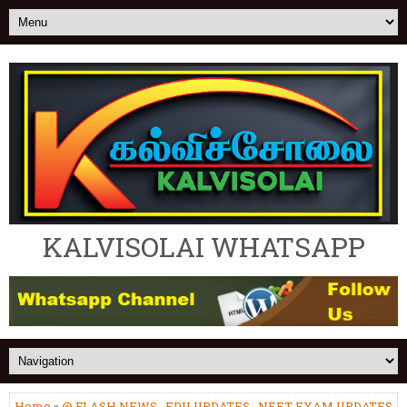
KALVISOLAI WHATSAPP
Home
»
@ FLASH NEWS
,
EDU UPDATES
,
NEET EXAM UPDATES