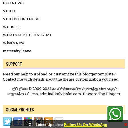
UGC NEWS
VIDEO
VIDEOS FOR TNPSC
WEBSITE
WHATSAPP UPLOAD 2023
What's New.
maternity leave
SUPPORT
Need our help to
upload
or
customize
this blogger template?
Contact me
with details about the theme customization you need.
பதிப்புரிமை © 2009-2024 கல்விச்சோலையின் அனைத்து உரிமைகளும்
பாதுகாக்கப்பட்டவை. admin@kalvisolai.com. Powered by
Blogger
.
SOCIAL PROFILES
X
Get Latest Updates:
Follow Us On WhatsApp