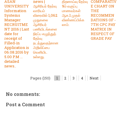
ASAN
news |
திறனாய்வு தேர்வு
COMPARATIV
UNIVERSITY
ஆசிரியர் தேர்வு
9ம் வகுப்பு
E CHART ON
Information
வாரியம்
மாணவர்கள்
THE
Systems
விரைவில் 1,062
ஆக.1 முதல்
RECOMMEN
Manager
முதுகலை
விண்ணப்பிக்க
DATIONS OF -
RECRUITME
ஆசிரியர்
லாம்.
7TH CPC PAY
NT 2016 | Last
பணியிடங்களை
MATRIX IN
date for
நிரப்ப எழுத்துத்
RESPECT OF
receipt of
தேர்வு
GRADE PAY
Filled-in
நடத்துவதற்கான
Application is
அறிவிப்பை
06.08.2016 by
வெளியிட
5.00 P.M ...
உள்ளது.
detailed
news..
Pages (150)
1
2
3
4
Next
No comments:
Post a Comment