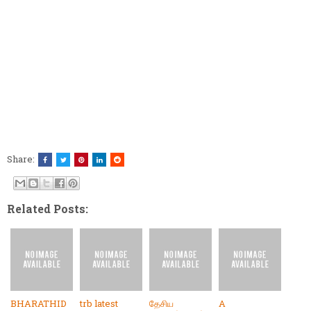
Share:
Related Posts:
BHARATHID
trb latest
தேசிய
A