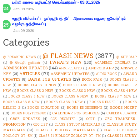
பள்ளி காலை வழிபாட்டு செயல்பாடுகள் - 09.01.2026
Jan 09 2026
உறுதியளிக்கப்பட்ட ஓய்வூதியத் திட்ட அரசாணை: மதுரை ஐகோர்ட்டில்
வழக்கு ஒத்திவைப்பு
Jan 09 2026
Categories
@ FLASH NEWS
(3877)
@ BREAKING NEWS
(1)
@ SITE MAP
1.WHAT'S NEW
(150)
@ செய்தி துளிகள்
(4)
(1)
ACADEMIC CIRCULAR
(1)
ADMISSION UPDATES
(144)
ANDROID APP
(5)
ANSWER
AHM RELATED
(1)
ARTICLES
(171)
KEY
(21)
ASSEMBLY UPDATES
(6)
AWARD
AUDIO BOOK
(1)
BANK JOB UPDATES
(29)
UPDATES
(8)
BOOK FAIR
(4)
BOOKS CLASS 1
NEW
(1)
BOOKS CLASS 10 NEW
(1)
BOOKS CLASS 11 NEW
(1)
BOOKS CLASS 12
NEW
(1)
BOOKS CLASS 2 NEW
(1)
BOOKS CLASS 3 NEW
(1)
BOOKS CLASS 4 NEW
(1)
BOOKS CLASS 5 NEW
(1)
BOOKS CLASS 6 NEW
(1)
BOOKS CLASS 7 NEW
(1)
BOOKS CLASS 8 NEW
(1)
BOOKS CLASS 9 NEW
(1)
BOOKS D.ELE.ED 1
(1)
BOOKS
BOOKS NCERT
D.ELE.ED 2
(1)
BOOKS EDUCATION
(2)
BOOKS ENGINEERING
(2)
(13)
CALENDAR FOR SCHOOLS
(6)
BOOKS POLYTECHNIC
(1)
CAREER GUIDANCE
CBSE UPDATES
(4)
CEO TRANSFER-
(1)
CCE REGISTER
(2)
CCRT
(1)
PROMOTION
(7)
CLASS 10 STUDY
CEO LIST
(1)
CLASS 1 STUDY MATERIALS
(1)
MATERIALS
(13)
CLASS 11 BIOLOGY MATERIALS
(3)
CLASS 11 BIOLOGY
CLASS 11 STUDY
ZOOLOGY OT -EM
(1)
CLASS 11 BIOLOGY ZOOLOGY OT -TM
(1)