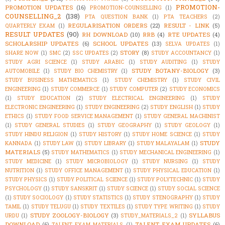
PROMOTION-
PROMOTION UPDATES
(16)
PROMOTION-COUNSELLING
(1)
COUNSELLING_2
(138)
PTA QUESTION BANK
(1)
PTA TEACHERS
(2)
REGULARISATION ORDERS
(22)
RESULT - LINK
(5)
QUARTERLY EXAM
(1)
RESULT UPDATES
(90)
RH DOWNLOAD
(10)
RRB
(4)
RTE UPDATES
(4)
SCHOLARSHIP UPDATES
(6)
SCHOOL UPDATES
(13)
SELVA UPDATES
(1)
STORY
(8)
SHARE NOW
(1)
SMC
(2)
SSC UPDATES
(2)
STUDY ACCOUNTANCY
(1)
STUDY AGRI SCIENCE
(1)
STUDY ARABIC
(1)
STUDY AUDITING
(1)
STUDY
STUDY BOTANY-BIOLOGY
(3)
AUTOMOBILE
(1)
STUDY BIO CHEMISTRY
(1)
STUDY BUSINESS MATHEMATICS
(1)
STUDY CHEMISTRY
(1)
STUDY CIVIL
ENGINEERING
(1)
STUDY COMMERCE
(1)
STUDY COMPUTER
(2)
STUDY ECONOMICS
(1)
STUDY EDUCATION
(2)
STUDY ELECTRICAL ENGINEERING
(1)
STUDY
ELECTRONIC ENGINEERING
(1)
STUDY ENGINEERING
(2)
STUDY ENGLISH
(1)
STUDY
ETHICS
(1)
STUDY FOOD SERVICE MANAGEMENT
(1)
STUDY GENERAL MACHINIST
(1)
STUDY GENERAL STUDIES
(1)
STUDY GEOGRAPHY
(1)
STUDY GEOLOGY
(1)
STUDY HINDU RELIGION
(1)
STUDY HISTORY
(1)
STUDY HOME SCIENCE
(1)
STUDY
STUDY
KANNADA
(1)
STUDY LAW
(1)
STUDY LIBRARY
(1)
STUDY MALAYALAM
(1)
MATERIALS
(5)
STUDY MATHEMATICS
(1)
STUDY MECHANICAL ENGINEERING
(1)
STUDY MEDICINE
(1)
STUDY MICROBIOLOGY
(1)
STUDY NURSING
(1)
STUDY
NUTRITION
(1)
STUDY OFFICE MANAGEMENT
(1)
STUDY PHYSICAL EDUCATION
(1)
STUDY PHYSICS
(1)
STUDY POLITICAL SCIENCE
(1)
STUDY POLYTECHNIC
(1)
STUDY
PSYCHOLOGY
(1)
STUDY SANSKRIT
(1)
STUDY SCIENCE
(1)
STUDY SOCIAL SCIENCE
(1)
STUDY SOCIOLOGY
(1)
STUDY STATISTICS
(1)
STUDY STENOGRAPHY
(1)
STUDY
TAMIL
(1)
STUDY TELUGU
(1)
STUDY TEXTILES
(1)
STUDY TYPE WRITING
(1)
STUDY
STUDY ZOOLOGY-BIOLOGY
(3)
SYLLABUS
URDU
(1)
STUDY_MATERIALS_2
(1)
DOWNLOAD
(6)
TALENT EXAM UPDATES
(6)
TALENT EXAM MATERIALS
(1)