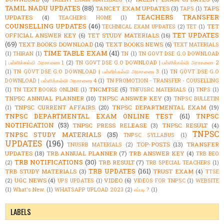
TAMIL NADU UPDATES
(88)
TANCET EXAM UPDATES
(3)
TAPS
TAPS
(1)
TEACHERS TRANSFER
UPDATES
(4)
TEACHERS HOME
(1)
COUNSELLING UPDATES
(46)
TET
TECHNICAL EXAM UPDATES
(2)
TET
(1)
TET UPDATES
OFFICIAL ANSWER KEY
(6)
TET STUDY MATERIALS
(16)
(69)
TEXT BOOKS DOWNLOAD
(16)
TEXT BOOKS NEWS
(6)
TEXT MATERIALS
TIME TABLE EXAM
(41)
(1)
THIRAN
(1)
TN
(1)
TN GOVT DSE G.O DOWNLOAD
| பள்ளிக்கல்வி அரசாணை 1
(2)
TN GOVT DSE G.O DOWNLOAD | பள்ளிக்கல்வி அரசாணை 2
(1)
TN GOVT DSE G.O DOWNLOAD | பள்ளிக்கல்வி அரசாணை 3
(1)
TN GOVT DSE G.O
DOWNLOAD | பள்ளிக்கல்வி அரசாணை 4
(1)
TN PROMOTION - TRANSFER - COUSELLING
TNCMTSE
(5)
(1)
TN TEXT BOOKS ONLINE
(1)
TNFUSRC MATERIALS
(1)
TNPS
(1)
TNPSC ANNUAL PLANNER
(10)
TNPSC ANSWER KEY
(3)
TNPSC BULLETIN
TNPSC CURRENT AFFAIRS
(20)
TNPSC DEPARTMENTAL EXAM
(19)
(1)
TNPSC DEPARTMENTAL EXAM ONLINE TEST
(61)
TNPSC
NOTIFICATION
(53)
TNPSC PRESS RELEASE
(3)
TNPSC RESULT
(4)
TNPSC
TNPSC STUDY MATERIALS
(35)
TNPSC SYLLABUS
(1)
UPDATES
(196)
TOP-POSTS
(13)
TRANSFER
TNUSRB MATERIALS
(2)
UPDATES
(18)
TRB ANNUAL PLANNER
(7)
TRB ANSWER KEY
(4)
TRB BEO
TRB NOTIFICATIONS
(30)
TRB RESULT
(7)
(2)
TRB SPECIAL TEACHERS
(1)
TRB UPDATES
(161)
TRB STUDY MATERIALS
(3)
TRUST EXAM
(4)
TTSE
UGC NEWS
(4)
VIDEO
(6)
(2)
UPS UPDATES
(1)
VIDEOS FOR TNPSC
(1)
WEBSITE
(1)
What's New.
(1)
WHATSAPP UPLOAD 2023
(2)
எப்படி ?
(1)
LABELS