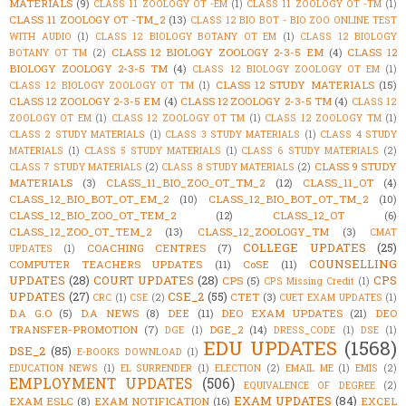
MATERIALS
(9)
CLASS 11 ZOOLOGY OT -EM
(1)
CLASS 11 ZOOLOGY OT -TM
(1)
CLASS 11 ZOOLOGY OT -TM_2
(13)
CLASS 12 BIO BOT - BIO ZOO ONLINE TEST
WITH AUDIO
(1)
CLASS 12 BIOLOGY BOTANY OT EM
(1)
CLASS 12 BIOLOGY
CLASS 12 BIOLOGY ZOOLOGY 2-3-5 EM
(4)
CLASS 12
BOTANY OT TM
(2)
BIOLOGY ZOOLOGY 2-3-5 TM
(4)
CLASS 12 BIOLOGY ZOOLOGY OT EM
(1)
CLASS 12 STUDY MATERIALS
(15)
CLASS 12 BIOLOGY ZOOLOGY OT TM
(1)
CLASS 12 ZOOLOGY 2-3-5 EM
(4)
CLASS 12 ZOOLOGY 2-3-5 TM
(4)
CLASS 12
ZOOLOGY OT EM
(1)
CLASS 12 ZOOLOGY OT TM
(1)
CLASS 12 ZOOLOGY TM
(1)
CLASS 2 STUDY MATERIALS
(1)
CLASS 3 STUDY MATERIALS
(1)
CLASS 4 STUDY
MATERIALS
(1)
CLASS 5 STUDY MATERIALS
(1)
CLASS 6 STUDY MATERIALS
(2)
CLASS 9 STUDY
CLASS 7 STUDY MATERIALS
(2)
CLASS 8 STUDY MATERIALS
(2)
MATERIALS
(3)
CLASS_11_BIO_ZOO_OT_TM_2
(12)
CLASS_11_OT
(4)
CLASS_12_BIO_BOT_OT_EM_2
(10)
CLASS_12_BIO_BOT_OT_TM_2
(10)
CLASS_12_BIO_ZOO_OT_TEM_2
(12)
CLASS_12_OT
(6)
CLASS_12_ZOO_OT_TEM_2
(13)
CLASS_12_ZOOLOGY_TM
(3)
CMAT
COLLEGE UPDATES
(25)
COACHING CENTRES
(7)
UPDATES
(1)
COUNSELLING
COMPUTER TEACHERS UPDATES
(11)
CoSE
(11)
UPDATES
(28)
COURT UPDATES
(28)
CPS
CPS
(5)
CPS Missing Credit
(1)
UPDATES
(27)
CSE_2
(55)
CTET
(3)
CRC
(1)
CSE
(2)
CUET EXAM UPDATES
(1)
D.A G.O
(5)
D.A NEWS
(8)
DEE
(11)
DEO EXAM UPDATES
(21)
DEO
TRANSFER-PROMOTION
(7)
DGE_2
(14)
DGE
(1)
DRESS_CODE
(1)
DSE
(1)
EDU UPDATES
(1568)
DSE_2
(85)
E-BOOKS DOWNLOAD
(1)
EDUCATION NEWS
(1)
EL SURRENDER
(1)
ELECTION
(2)
EMAIL ME
(1)
EMIS
(2)
EMPLOYMENT UPDATES
(506)
EQUIVALENCE OF DEGREE
(2)
EXAM UPDATES
(84)
EXAM ESLC
(8)
EXAM NOTIFICATION
(16)
EXCEL