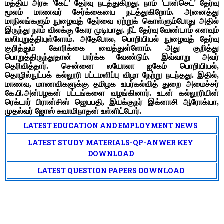
மத்திய அரசு 'கேட்' தேர்வு நடத்துகிறது. நாம் 'டான்செட்' தேர்வு
மூலம் மாணவர் சேர்க்கையை நடத்துகிறோம். அனைத்து
மாநிலங்களும் நுழைவுத் தேர்வை ஏற்றுக் கொள்ளும்போது அதில்
இருந்து நாம் விலக்கு கோர முடியாது. நீட் தேர்வு வேண்டாம் எனவும்
வலியுறுத்தியுள்ளோம். அதேபோல, பொறியியல் நுழைவுத் தேர்வு
குறித்தும் கோரிக்கை வைத்துள்ளோம். அது குறித்து
பொறுத்திருந்துதான் பார்க்க வேண்டும். இவ்வாறு அவர்
தெரிவித்தார். சென்னை லயோலா ஐகேம் பொறியியல்,
தொழில்நுட்பக் கல்லூரி பட்டமளிப்பு விழா நேற்று நடந்தது. இதில்,
மாணவ, மாணவிகளுக்கு தமிழக உயர்கல்வித் துறை அமைச்சர்
கே.பி.அன்பழகன் பட்டங்களை வழங்கினார். உடன் கல்லூரியின்
ரெக்டார் பிரான்சிஸ் ஜெயபதி, இயக்குநர் இக்னாசி ஆரோக்யா,
முதல்வர் ஜோஸ் சுவாமிநாதன் உள்ளிட்டோர்.
LATEST EDUCATION AND EMPLOYMENT NEWS
LATEST STUDY MATERIALS-QP-ANWER KEY
DOWNLOAD
LATEST QUESTION PAPERS DOWNLOAD