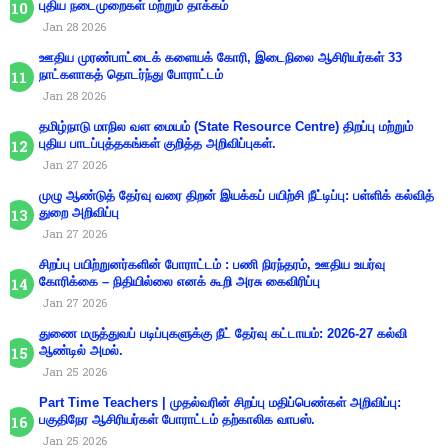
புதிய நடைமுறைகள் மற்றும் தாக்கம்
Jan 28 2026
ஊதிய முரண்பாட்டைக் களையக் கோரி, இடைநிலை ஆசிரியர்கள் 33
நாட்களாகத் தொடர்ந்து போராட்டம்
Jan 28 2026
தமிழ்நாடு மாநில வள மையம் (State Resource Centre) திறப்பு மற்றும்
புதிய பாடப்புத்தகங்கள் குறித்த அறிவிப்புகள்.
Jan 27 2026
முழு ஆண்டுத் தேர்வு வரை திறன் இயக்கப் பயிற்சி நீட்டிப்பு: பள்ளிக் கல்வித்
துறை அறிவிப்பு
Jan 27 2026
சிறப்பு பயிற்றுனர்களின் போராட்டம் : பணி நிரந்தரம், ஊதிய உயர்வு
கோரிக்கை – நிதியில்லை எனக் கூறி அரசு கைவிரிப்பு
Jan 27 2026
துணை மருத்துவப் படிப்புகளுக்கு நீட் தேர்வு கட்டாயம்: 2026-27 கல்வி
ஆண்டில் அமல்.
Jan 25 2026
Part Time Teachers | முதல்வரின் சிறப்பு மதிப்பெண்கள் அறிவிப்பு:
பகுதிநேர ஆசிரியர்கள் போராட்டம் தற்காலிக வாபஸ்.
Jan 25 2026