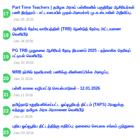
Part Time Teachers | தமிழக அரசுப் பள்ளிகளில் பகுதிநேர ஆசிரியர்கள்
பணி நிரந்தரம் - சட்டசபையில் முதல்-அமைச்சர் மு.க.ஸ்டாலின் அறிவிப்பு.
Jan 25 2026
ஆசிரியா் தோ்வு வாரியத்தின் (TRB) ஆண்டுத் தோ்வு அட்டவணை
வெளியீடு
Jan 24 2026
PG TRB முதுகலை ஆசிரியர் நேரடி நியமனம் 2025 - தற்காலிக தெரிவுப்
பட்டியல் வெளியீடு.
Jan 23 2026
MRB நர்சிங் உதவியாளர் பணிக்கு விண்ணப்பிக்க அழைப்பு
Jan 21 2026
பள்ளி காலை வழிபாட்டு செயல்பாடுகள் - 12.01.2026
Jan 12 2026
தமிழ்நாடு உறுதியளிக்கப்பட்ட ஓய்வூதியத் திட்டம் (TAPS) அமலுக்கு
வந்தது: தமிழக அரசு அரசாணை வெளியீடு
Jan 11 2026
புதிய ஓய்வூதிய திட்டத்திற்கு எதிர்ப்பு: தலைமை செயலக சங்கம் முற்றுகை
Jan 09 2026