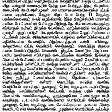
பொறியியல் மற்றும் தொழில்நுட்பக் கல்லூரியின் 3-வது பட்டமளிப்பு
விழா கல்லூரி வளாகத்தில் நேற்று நடைபெற்றது. இந்த விழாவில்,
அமைச்சர் கே.பி.அன்பழகன் 360 மாணவ-மாணவிகளுக்கு பட்டங்
களை வழங்கினார். மேலும், சிறப் பிடம் பெற்ற 11 பேருக்கு
பதக்கங்களையும் அவர் வழங்கினார். இந்த நிகழ்ச்சியில் மாணவர்
களிடையே அமைச்சர் பேசியது: அறிவுத் தேடலில் மாணவர்களுக்கு
எப்போதும் ஆர்வம் இருக்க வேண்டும். வாழ்க்கையில் வெற்றிபெற
முயற்சி மற்றும் பயிற்சி மிக முக்கியம். வாழ்வில் மேலும் சிறப்படைய
பட்டங்கள் உதவும். அதேவேளையில், வாழ்வை தன்னம்பிக்கையுடன்
எதிர்கொள்ள வேண்டும். அதற்காகத்தான் கல்வி பயில்வது.
கல்லூரியை விட்டு வெளியில் சென்றாலும், தொடர்ந்து திறமை
களை வெளிப்படுத்திக் கொண்டே இருக்க வேண்டும். அடிப்படை
பண்பு நலன்களை எப்போதும் கடைப்பிடிக்க வேண்டும். இவ்வாறு
அமைச்சர் பேசினார். பட்டமளிப்பு விழாவில் கல்லூரி பேராசிரியர்கள்,
பெற்றோர்கள் உள்ளிட்டோர் கலந்து கொண்டனர். பட்டமளிப்பு விழா
நிறைவடைந்து வெளியில் வந்த அமைச்சர் கே.பி.அன்பழகனிடம் நீட்
தேர்வு குறித்து செய்தியாளர்கள் கேள்வி எழுப்பினர். அதற்கு, "நீட்
தேர்வு குறித்து அமைச்சர்கள் மிகத் தெளிவாக ஏற்கனவே
தெரிவித்துள்ளனர்" என்றார். தொடர்ந்து, அடுத்த ஆண்டு
பொறியியல் படிப்புக்கும் நுழைவுத் தேர்வு வருவதாக கூறப்படுவது
குறித்து செய்தியாளர்கள் கேட்டனர். அதற்கு பதில் அளித்த
அமைச்சர், காலப்போக்குக்கு தகுந்தாற்போல அனைத்தும் மாறி
வருகிறது. 2018-19-ம் ஆண்டுக்கான பொறியியல் சேர்க்கைக்கு
நுழைவுத் தேர்வு வருகிறது என சொல்கிறார்கள். நாங்கள் அதை
வேண்டாம் என சொல்லியுள்ளோம். முதுநிலை பொறியியல் படிப்புக்கு