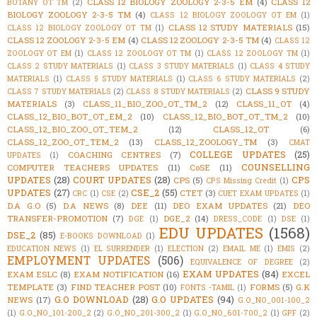
CLASS 12 BIOLOGY ZOOLOGY 2-3-5 EM
(4)
CLASS 12
BOTANY OT TM
(2)
BIOLOGY ZOOLOGY 2-3-5 TM
(4)
CLASS 12 BIOLOGY ZOOLOGY OT EM
(1)
CLASS 12 STUDY MATERIALS
(15)
CLASS 12 BIOLOGY ZOOLOGY OT TM
(1)
CLASS 12 ZOOLOGY 2-3-5 EM
(4)
CLASS 12 ZOOLOGY 2-3-5 TM
(4)
CLASS 12
ZOOLOGY OT EM
(1)
CLASS 12 ZOOLOGY OT TM
(1)
CLASS 12 ZOOLOGY TM
(1)
CLASS 2 STUDY MATERIALS
(1)
CLASS 3 STUDY MATERIALS
(1)
CLASS 4 STUDY
MATERIALS
(1)
CLASS 5 STUDY MATERIALS
(1)
CLASS 6 STUDY MATERIALS
(2)
CLASS 9 STUDY
CLASS 7 STUDY MATERIALS
(2)
CLASS 8 STUDY MATERIALS
(2)
MATERIALS
(3)
CLASS_11_BIO_ZOO_OT_TM_2
(12)
CLASS_11_OT
(4)
CLASS_12_BIO_BOT_OT_EM_2
(10)
CLASS_12_BIO_BOT_OT_TM_2
(10)
CLASS_12_BIO_ZOO_OT_TEM_2
(12)
CLASS_12_OT
(6)
CLASS_12_ZOO_OT_TEM_2
(13)
CLASS_12_ZOOLOGY_TM
(3)
CMAT
COLLEGE UPDATES
(25)
COACHING CENTRES
(7)
UPDATES
(1)
COUNSELLING
COMPUTER TEACHERS UPDATES
(11)
CoSE
(11)
UPDATES
(28)
COURT UPDATES
(28)
CPS
CPS
(5)
CPS Missing Credit
(1)
UPDATES
(27)
CSE_2
(55)
CTET
(3)
CRC
(1)
CSE
(2)
CUET EXAM UPDATES
(1)
D.A G.O
(5)
D.A NEWS
(8)
DEE
(11)
DEO EXAM UPDATES
(21)
DEO
TRANSFER-PROMOTION
(7)
DGE_2
(14)
DGE
(1)
DRESS_CODE
(1)
DSE
(1)
EDU UPDATES
(1568)
DSE_2
(85)
E-BOOKS DOWNLOAD
(1)
EDUCATION NEWS
(1)
EL SURRENDER
(1)
ELECTION
(2)
EMAIL ME
(1)
EMIS
(2)
EMPLOYMENT UPDATES
(506)
EQUIVALENCE OF DEGREE
(2)
EXAM UPDATES
(84)
EXAM ESLC
(8)
EXAM NOTIFICATION
(16)
EXCEL
TEMPLATE
(3)
FIND TEACHER POST
(10)
FORMS
(5)
G.K
FONTS -TAMIL
(1)
G.O DOWNLOAD
(28)
G.O UPDATES
(94)
NEWS
(17)
G.O_NO_001-100_2
(1)
G.O_NO_101-200_2
(2)
G.O_NO_201-300_2
(1)
G.O_NO_601-700_2
(1)
GPF
(2)