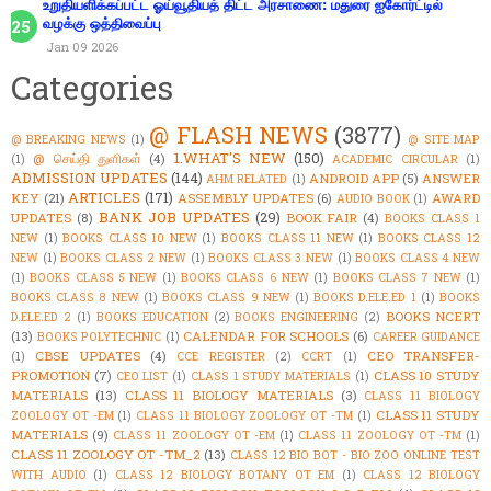
உறுதியளிக்கப்பட்ட ஓய்வூதியத் திட்ட அரசாணை: மதுரை ஐகோர்ட்டில்
வழக்கு ஒத்திவைப்பு
Jan 09 2026
Categories
@ FLASH NEWS
(3877)
@ BREAKING NEWS
(1)
@ SITE MAP
1.WHAT'S NEW
(150)
@ செய்தி துளிகள்
(4)
(1)
ACADEMIC CIRCULAR
(1)
ADMISSION UPDATES
(144)
ANDROID APP
(5)
ANSWER
AHM RELATED
(1)
ARTICLES
(171)
KEY
(21)
ASSEMBLY UPDATES
(6)
AWARD
AUDIO BOOK
(1)
BANK JOB UPDATES
(29)
UPDATES
(8)
BOOK FAIR
(4)
BOOKS CLASS 1
NEW
(1)
BOOKS CLASS 10 NEW
(1)
BOOKS CLASS 11 NEW
(1)
BOOKS CLASS 12
NEW
(1)
BOOKS CLASS 2 NEW
(1)
BOOKS CLASS 3 NEW
(1)
BOOKS CLASS 4 NEW
(1)
BOOKS CLASS 5 NEW
(1)
BOOKS CLASS 6 NEW
(1)
BOOKS CLASS 7 NEW
(1)
BOOKS CLASS 8 NEW
(1)
BOOKS CLASS 9 NEW
(1)
BOOKS D.ELE.ED 1
(1)
BOOKS
BOOKS NCERT
D.ELE.ED 2
(1)
BOOKS EDUCATION
(2)
BOOKS ENGINEERING
(2)
(13)
CALENDAR FOR SCHOOLS
(6)
BOOKS POLYTECHNIC
(1)
CAREER GUIDANCE
CBSE UPDATES
(4)
CEO TRANSFER-
(1)
CCE REGISTER
(2)
CCRT
(1)
PROMOTION
(7)
CLASS 10 STUDY
CEO LIST
(1)
CLASS 1 STUDY MATERIALS
(1)
MATERIALS
(13)
CLASS 11 BIOLOGY MATERIALS
(3)
CLASS 11 BIOLOGY
CLASS 11 STUDY
ZOOLOGY OT -EM
(1)
CLASS 11 BIOLOGY ZOOLOGY OT -TM
(1)
MATERIALS
(9)
CLASS 11 ZOOLOGY OT -EM
(1)
CLASS 11 ZOOLOGY OT -TM
(1)
CLASS 11 ZOOLOGY OT -TM_2
(13)
CLASS 12 BIO BOT - BIO ZOO ONLINE TEST
WITH AUDIO
(1)
CLASS 12 BIOLOGY BOTANY OT EM
(1)
CLASS 12 BIOLOGY