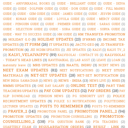
GUIDE - ARIVUKKADAL BOOKS
(1)
GUIDE - BRILLIANT GUIDE
(1)
GUIDE - DEIVA
GUIDE
(1)
GUIDE - DOLPHIN GUIDE
(1)
GUIDE - DON GUIDE
(1)
GUIDE - FULL MARKS
GUIDE
(1)
GUIDE - GEM GUIDE
(1)
GUIDE - JAMES GUIDE
(1)
GUIDE - JESVIN GUIDE
(1)
GUIDE - KONAR GUIDE
(1)
GUIDE - LOYOLA GUIDE
(1)
GUIDE - MERCY GUIDE
(1)
GUIDE - PENGUIN GUIDE
(1)
GUIDE - PREMIER GUIDE
(1)
GUIDE - SARAS GUIDE
(1)
GUIDE - SELECTION GUIDE
(1)
GUIDE - SURA GUIDE
(1)
GUIDE - SURYA GUIDE
(1)
HM TRANSFER-PROMOTION
GUIDE - WAY TO SUCCESS GUIDE
(1)
HM GUIDE
(1)
HOLIDAY UPDATES
(23)
(6)
HOLIDAY G.O
(5)
IFHRMS
(3)
INCOME TAX
IT FORM
(26)
UPDATES
(3)
IT UPDATES
(4)
JACTO GEO
(4)
JD TRANSFER-
PROMOTION
(4)
JEE NCHM UPDATES
(1)
JEE UPDATES
(2)
KALVI
(1)
KALVI TV_2
KALVI_VELAIVAIPPU
(89)
KALVISOLAI
(2)
KALVISOLAI - CONTACT US
(1)
- TODAY'S HEAD LINES
(3)
KAVITHAIKAL
(1)
LAB ASST
(2)
LEAVE
(1)
LOAN
(1)
MRB UPDATES
(13)
NAATIL INDRU
(3)
maternity leave
(1)
NCERT NEWS
(2)
NEET EXAM UPDATES
(82)
NEET STUDY
NEET NOTIFICATIONS
(1)
NET-SET UPDATES
(28)
MATERIALS
(9)
NET-SET NOTIFICATION
(11)
NEWS - INDIA
(13)
NHIS
(3)
NEW INDIA SAMACHAR
(1)
NEWS
(1)
NEWS LIVE
(1)
ONLINE TEST
(53)
NMMS UPDATES
(3)
PART TIME
ONE DAY SALARY
(1)
PAY COM UPDATES
(32)
PAY ORDERS
(28)
TEACHERS UPDATES
(6)
PAY
POLICE
SLIP DOWNLOAD
(1)
PENSION NEWS
(2)
PG SENIORITY LIST
(1)
RECRUITMENT UPDATES
(9)
POLICE S.I NOTIFICATIONS
(2)
POLYTECHNIC
POSTS TO REMEMBER
(55)
LECTURER UPDATES
(2)
POSTS-TO-REMEMBER
PRAYER_2
(141)
PROMOTION PANEL_2
(94)
(1)
PROMOTION PANEL
(2)
PROMOTION-
PROMOTION UPDATES
(16)
PROMOTION-COUNSELLING
(1)
COUNSELLING_2
(138)
PTA QUESTION BANK
(1)
PTA TEACHERS
(2)
REGULARISATION ORDERS
(22)
RESULT - LINK
(5)
QUARTERLY EXAM
(1)