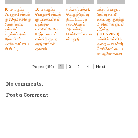
10-ம் வகுப்பு
10-ம் வகுப்பு
எஸ்.எஸ்.எல்.சி.
பத்தாம் வகுப்பு
பொதுத்தேர்வுக்
பொதுத்தேர்வுக்
பொதுத்தேர்வு
தேர்வு தள்ளி
கு 18-ந்தேதிக்கு
கு​ மாணவர்கள்
திட்டமிட்டபடி
வைப்பது குறித்து
பிறகு ‘ஹால்
படிக்கும்
நடைபெறும்
அதிகாரிகளுடன்
டிக்கெட்’
பள்ளியிலேயே
அமைச்சர்
, இன்று
வழங்கப்படும்
தேர்வு மையம்​​
செங்கோட்டைய
(18.05.2020)
அமைச்சர்
கல்வித் துறை
ன் உறுதி
பள்ளிக் கல்வித்
செங்கோட்டைய
அதிகாரிகள்
துறை அமைச்சர்
ன் பேட்டி
தகவல்
செங்கோட்டைய
ன் ஆலோசனை.
Pages (150)
1
2
3
4
Next
No comments:
Post a Comment