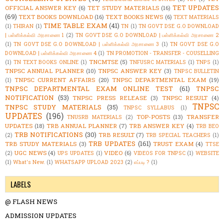
TET UPDATES
OFFICIAL ANSWER KEY
(6)
TET STUDY MATERIALS
(16)
(69)
TEXT BOOKS DOWNLOAD
(16)
TEXT BOOKS NEWS
(6)
TEXT MATERIALS
TIME TABLE EXAM
(41)
(1)
THIRAN
(1)
TN
(1)
TN GOVT DSE G.O DOWNLOAD
| பள்ளிக்கல்வி அரசாணை 1
(2)
TN GOVT DSE G.O DOWNLOAD | பள்ளிக்கல்வி அரசாணை 2
(1)
TN GOVT DSE G.O DOWNLOAD | பள்ளிக்கல்வி அரசாணை 3
(1)
TN GOVT DSE G.O
DOWNLOAD | பள்ளிக்கல்வி அரசாணை 4
(1)
TN PROMOTION - TRANSFER - COUSELLING
TNCMTSE
(5)
(1)
TN TEXT BOOKS ONLINE
(1)
TNFUSRC MATERIALS
(1)
TNPS
(1)
TNPSC ANNUAL PLANNER
(10)
TNPSC ANSWER KEY
(3)
TNPSC BULLETIN
TNPSC CURRENT AFFAIRS
(20)
TNPSC DEPARTMENTAL EXAM
(19)
(1)
TNPSC DEPARTMENTAL EXAM ONLINE TEST
(61)
TNPSC
NOTIFICATION
(53)
TNPSC PRESS RELEASE
(3)
TNPSC RESULT
(4)
TNPSC
TNPSC STUDY MATERIALS
(35)
TNPSC SYLLABUS
(1)
UPDATES
(196)
TOP-POSTS
(13)
TRANSFER
TNUSRB MATERIALS
(2)
UPDATES
(18)
TRB ANNUAL PLANNER
(7)
TRB ANSWER KEY
(4)
TRB BEO
TRB NOTIFICATIONS
(30)
TRB RESULT
(7)
(2)
TRB SPECIAL TEACHERS
(1)
TRB UPDATES
(161)
TRB STUDY MATERIALS
(3)
TRUST EXAM
(4)
TTSE
UGC NEWS
(4)
VIDEO
(6)
(2)
UPS UPDATES
(1)
VIDEOS FOR TNPSC
(1)
WEBSITE
(1)
What's New.
(1)
WHATSAPP UPLOAD 2023
(2)
எப்படி ?
(1)
LABELS
@ FLASH NEWS
ADMISSION UPDATES