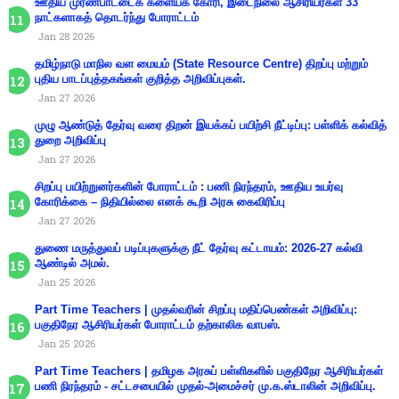
ஊதிய முரண்பாட்டைக் களையக் கோரி, இடைநிலை ஆசிரியர்கள் 33
நாட்களாகத் தொடர்ந்து போராட்டம்
Jan 28 2026
தமிழ்நாடு மாநில வள மையம் (State Resource Centre) திறப்பு மற்றும்
புதிய பாடப்புத்தகங்கள் குறித்த அறிவிப்புகள்.
Jan 27 2026
முழு ஆண்டுத் தேர்வு வரை திறன் இயக்கப் பயிற்சி நீட்டிப்பு: பள்ளிக் கல்வித்
துறை அறிவிப்பு
Jan 27 2026
சிறப்பு பயிற்றுனர்களின் போராட்டம் : பணி நிரந்தரம், ஊதிய உயர்வு
கோரிக்கை – நிதியில்லை எனக் கூறி அரசு கைவிரிப்பு
Jan 27 2026
துணை மருத்துவப் படிப்புகளுக்கு நீட் தேர்வு கட்டாயம்: 2026-27 கல்வி
ஆண்டில் அமல்.
Jan 25 2026
Part Time Teachers | முதல்வரின் சிறப்பு மதிப்பெண்கள் அறிவிப்பு:
பகுதிநேர ஆசிரியர்கள் போராட்டம் தற்காலிக வாபஸ்.
Jan 25 2026
Part Time Teachers | தமிழக அரசுப் பள்ளிகளில் பகுதிநேர ஆசிரியர்கள்
பணி நிரந்தரம் - சட்டசபையில் முதல்-அமைச்சர் மு.க.ஸ்டாலின் அறிவிப்பு.