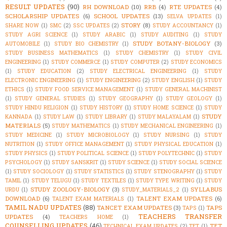
RESULT UPDATES
(90)
RH DOWNLOAD
(10)
RRB
(4)
RTE UPDATES
(4)
SCHOLARSHIP UPDATES
(6)
SCHOOL UPDATES
(13)
SELVA UPDATES
(1)
STORY
(8)
SHARE NOW
(1)
SMC
(2)
SSC UPDATES
(2)
STUDY ACCOUNTANCY
(1)
STUDY AGRI SCIENCE
(1)
STUDY ARABIC
(1)
STUDY AUDITING
(1)
STUDY
STUDY BOTANY-BIOLOGY
(3)
AUTOMOBILE
(1)
STUDY BIO CHEMISTRY
(1)
STUDY BUSINESS MATHEMATICS
(1)
STUDY CHEMISTRY
(1)
STUDY CIVIL
ENGINEERING
(1)
STUDY COMMERCE
(1)
STUDY COMPUTER
(2)
STUDY ECONOMICS
(1)
STUDY EDUCATION
(2)
STUDY ELECTRICAL ENGINEERING
(1)
STUDY
ELECTRONIC ENGINEERING
(1)
STUDY ENGINEERING
(2)
STUDY ENGLISH
(1)
STUDY
ETHICS
(1)
STUDY FOOD SERVICE MANAGEMENT
(1)
STUDY GENERAL MACHINIST
(1)
STUDY GENERAL STUDIES
(1)
STUDY GEOGRAPHY
(1)
STUDY GEOLOGY
(1)
STUDY HINDU RELIGION
(1)
STUDY HISTORY
(1)
STUDY HOME SCIENCE
(1)
STUDY
STUDY
KANNADA
(1)
STUDY LAW
(1)
STUDY LIBRARY
(1)
STUDY MALAYALAM
(1)
MATERIALS
(5)
STUDY MATHEMATICS
(1)
STUDY MECHANICAL ENGINEERING
(1)
STUDY MEDICINE
(1)
STUDY MICROBIOLOGY
(1)
STUDY NURSING
(1)
STUDY
NUTRITION
(1)
STUDY OFFICE MANAGEMENT
(1)
STUDY PHYSICAL EDUCATION
(1)
STUDY PHYSICS
(1)
STUDY POLITICAL SCIENCE
(1)
STUDY POLYTECHNIC
(1)
STUDY
PSYCHOLOGY
(1)
STUDY SANSKRIT
(1)
STUDY SCIENCE
(1)
STUDY SOCIAL SCIENCE
(1)
STUDY SOCIOLOGY
(1)
STUDY STATISTICS
(1)
STUDY STENOGRAPHY
(1)
STUDY
TAMIL
(1)
STUDY TELUGU
(1)
STUDY TEXTILES
(1)
STUDY TYPE WRITING
(1)
STUDY
STUDY ZOOLOGY-BIOLOGY
(3)
SYLLABUS
URDU
(1)
STUDY_MATERIALS_2
(1)
DOWNLOAD
(6)
TALENT EXAM UPDATES
(6)
TALENT EXAM MATERIALS
(1)
TAMIL NADU UPDATES
(88)
TANCET EXAM UPDATES
(3)
TAPS
TAPS
(1)
TEACHERS TRANSFER
UPDATES
(4)
TEACHERS HOME
(1)
COUNSELLING UPDATES
(46)
TET
TECHNICAL EXAM UPDATES
(2)
TET
(1)