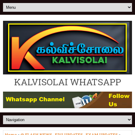
KALVISOLAI WHATSAPP
Home
»
@ FLASH NEWS
,
EDU UPDATES
,
EXAM UPDATES
»