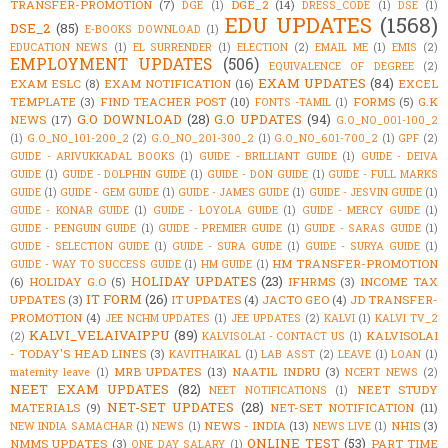
TRANSFER-PROMOTION
(7)
DGE_2
(14)
DGE
(1)
DRESS_CODE
(1)
DSE
(1)
EDU UPDATES
(1568)
DSE_2
(85)
E-BOOKS DOWNLOAD
(1)
EDUCATION NEWS
(1)
EL SURRENDER
(1)
ELECTION
(2)
EMAIL ME
(1)
EMIS
(2)
EMPLOYMENT UPDATES
(506)
EQUIVALENCE OF DEGREE
(2)
EXAM UPDATES
(84)
EXAM ESLC
(8)
EXAM NOTIFICATION
(16)
EXCEL
TEMPLATE
(3)
FIND TEACHER POST
(10)
FORMS
(5)
G.K
FONTS -TAMIL
(1)
G.O DOWNLOAD
(28)
G.O UPDATES
(94)
NEWS
(17)
G.O_NO_001-100_2
(1)
G.O_NO_101-200_2
(2)
G.O_NO_201-300_2
(1)
G.O_NO_601-700_2
(1)
GPF
(2)
GUIDE - ARIVUKKADAL BOOKS
(1)
GUIDE - BRILLIANT GUIDE
(1)
GUIDE - DEIVA
GUIDE
(1)
GUIDE - DOLPHIN GUIDE
(1)
GUIDE - DON GUIDE
(1)
GUIDE - FULL MARKS
GUIDE
(1)
GUIDE - GEM GUIDE
(1)
GUIDE - JAMES GUIDE
(1)
GUIDE - JESVIN GUIDE
(1)
GUIDE - KONAR GUIDE
(1)
GUIDE - LOYOLA GUIDE
(1)
GUIDE - MERCY GUIDE
(1)
GUIDE - PENGUIN GUIDE
(1)
GUIDE - PREMIER GUIDE
(1)
GUIDE - SARAS GUIDE
(1)
GUIDE - SELECTION GUIDE
(1)
GUIDE - SURA GUIDE
(1)
GUIDE - SURYA GUIDE
(1)
HM TRANSFER-PROMOTION
GUIDE - WAY TO SUCCESS GUIDE
(1)
HM GUIDE
(1)
HOLIDAY UPDATES
(23)
(6)
HOLIDAY G.O
(5)
IFHRMS
(3)
INCOME TAX
IT FORM
(26)
UPDATES
(3)
IT UPDATES
(4)
JACTO GEO
(4)
JD TRANSFER-
PROMOTION
(4)
JEE NCHM UPDATES
(1)
JEE UPDATES
(2)
KALVI
(1)
KALVI TV_2
KALVI_VELAIVAIPPU
(89)
KALVISOLAI
(2)
KALVISOLAI - CONTACT US
(1)
- TODAY'S HEAD LINES
(3)
KAVITHAIKAL
(1)
LAB ASST
(2)
LEAVE
(1)
LOAN
(1)
MRB UPDATES
(13)
NAATIL INDRU
(3)
maternity leave
(1)
NCERT NEWS
(2)
NEET EXAM UPDATES
(82)
NEET STUDY
NEET NOTIFICATIONS
(1)
NET-SET UPDATES
(28)
MATERIALS
(9)
NET-SET NOTIFICATION
(11)
NEWS - INDIA
(13)
NHIS
(3)
NEW INDIA SAMACHAR
(1)
NEWS
(1)
NEWS LIVE
(1)
ONLINE TEST
(53)
NMMS UPDATES
(3)
PART TIME
ONE DAY SALARY
(1)