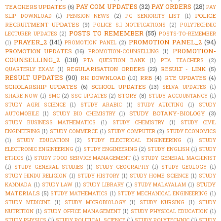
PAY COM UPDATES
(32)
PAY ORDERS
(28)
TEACHERS UPDATES
(6)
PAY
POLICE
SLIP DOWNLOAD
(1)
PENSION NEWS
(2)
PG SENIORITY LIST
(1)
RECRUITMENT UPDATES
(9)
POLICE S.I NOTIFICATIONS
(2)
POLYTECHNIC
POSTS TO REMEMBER
(55)
LECTURER UPDATES
(2)
POSTS-TO-REMEMBER
PRAYER_2
(141)
PROMOTION PANEL_2
(94)
(1)
PROMOTION PANEL
(2)
PROMOTION-
PROMOTION UPDATES
(16)
PROMOTION-COUNSELLING
(1)
COUNSELLING_2
(138)
PTA QUESTION BANK
(1)
PTA TEACHERS
(2)
REGULARISATION ORDERS
(22)
RESULT - LINK
(5)
QUARTERLY EXAM
(1)
RESULT UPDATES
(90)
RH DOWNLOAD
(10)
RRB
(4)
RTE UPDATES
(4)
SCHOLARSHIP UPDATES
(6)
SCHOOL UPDATES
(13)
SELVA UPDATES
(1)
STORY
(8)
SHARE NOW
(1)
SMC
(2)
SSC UPDATES
(2)
STUDY ACCOUNTANCY
(1)
STUDY AGRI SCIENCE
(1)
STUDY ARABIC
(1)
STUDY AUDITING
(1)
STUDY
STUDY BOTANY-BIOLOGY
(3)
AUTOMOBILE
(1)
STUDY BIO CHEMISTRY
(1)
STUDY BUSINESS MATHEMATICS
(1)
STUDY CHEMISTRY
(1)
STUDY CIVIL
ENGINEERING
(1)
STUDY COMMERCE
(1)
STUDY COMPUTER
(2)
STUDY ECONOMICS
(1)
STUDY EDUCATION
(2)
STUDY ELECTRICAL ENGINEERING
(1)
STUDY
ELECTRONIC ENGINEERING
(1)
STUDY ENGINEERING
(2)
STUDY ENGLISH
(1)
STUDY
ETHICS
(1)
STUDY FOOD SERVICE MANAGEMENT
(1)
STUDY GENERAL MACHINIST
(1)
STUDY GENERAL STUDIES
(1)
STUDY GEOGRAPHY
(1)
STUDY GEOLOGY
(1)
STUDY HINDU RELIGION
(1)
STUDY HISTORY
(1)
STUDY HOME SCIENCE
(1)
STUDY
STUDY
KANNADA
(1)
STUDY LAW
(1)
STUDY LIBRARY
(1)
STUDY MALAYALAM
(1)
MATERIALS
(5)
STUDY MATHEMATICS
(1)
STUDY MECHANICAL ENGINEERING
(1)
STUDY MEDICINE
(1)
STUDY MICROBIOLOGY
(1)
STUDY NURSING
(1)
STUDY
NUTRITION
(1)
STUDY OFFICE MANAGEMENT
(1)
STUDY PHYSICAL EDUCATION
(1)
STUDY PHYSICS
(1)
STUDY POLITICAL SCIENCE
(1)
STUDY POLYTECHNIC
(1)
STUDY