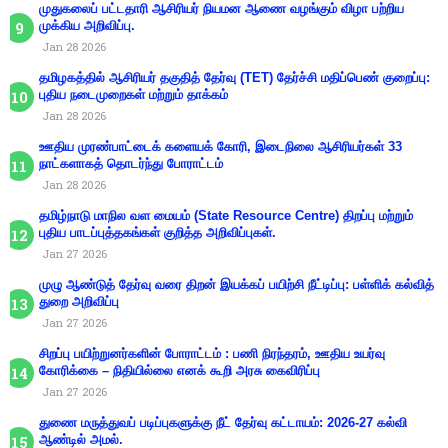
முதுகலைப் பட்டதாரி ஆசிரியர் நியமன ஆணை வழங்கும் விழா பற்றிய
முக்கிய அறிவிப்பு.
Jan 28 2026
தமிழகத்தில் ஆசிரியர் தகுதித் தேர்வு (TET) தேர்ச்சி மதிப்பெண் குறைப்பு:
புதிய நடைமுறைகள் மற்றும் தாக்கம்
Jan 28 2026
ஊதிய முரண்பாட்டைக் களையக் கோரி, இடைநிலை ஆசிரியர்கள் 33
நாட்களாகத் தொடர்ந்து போராட்டம்
Jan 28 2026
தமிழ்நாடு மாநில வள மையம் (State Resource Centre) திறப்பு மற்றும்
புதிய பாடப்புத்தகங்கள் குறித்த அறிவிப்புகள்.
Jan 27 2026
முழு ஆண்டுத் தேர்வு வரை திறன் இயக்கப் பயிற்சி நீட்டிப்பு: பள்ளிக் கல்வித்
துறை அறிவிப்பு
Jan 27 2026
சிறப்பு பயிற்றுனர்களின் போராட்டம் : பணி நிரந்தரம், ஊதிய உயர்வு
கோரிக்கை – நிதியில்லை எனக் கூறி அரசு கைவிரிப்பு
Jan 27 2026
துணை மருத்துவப் படிப்புகளுக்கு நீட் தேர்வு கட்டாயம்: 2026-27 கல்வி
ஆண்டில் அமல்.