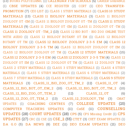
(13)
CALENDAR FOR SCHOOLS
(6)
BOOKS POLYTECHNIC
(1)
CAREER GUIDANCE
CBSE UPDATES
(4)
CEO TRANSFER-
(1)
CCE REGISTER
(2)
CCRT
(1)
PROMOTION
(7)
CLASS 10 STUDY
CEO LIST
(1)
CLASS 1 STUDY MATERIALS
(1)
MATERIALS
(13)
CLASS 11 BIOLOGY MATERIALS
(3)
CLASS 11 BIOLOGY
CLASS 11 STUDY
ZOOLOGY OT -EM
(1)
CLASS 11 BIOLOGY ZOOLOGY OT -TM
(1)
MATERIALS
(9)
CLASS 11 ZOOLOGY OT -EM
(1)
CLASS 11 ZOOLOGY OT -TM
(1)
CLASS 11 ZOOLOGY OT -TM_2
(13)
CLASS 12 BIO BOT - BIO ZOO ONLINE TEST
WITH AUDIO
(1)
CLASS 12 BIOLOGY BOTANY OT EM
(1)
CLASS 12 BIOLOGY
CLASS 12 BIOLOGY ZOOLOGY 2-3-5 EM
(4)
CLASS 12
BOTANY OT TM
(2)
BIOLOGY ZOOLOGY 2-3-5 TM
(4)
CLASS 12 BIOLOGY ZOOLOGY OT EM
(1)
CLASS 12 STUDY MATERIALS
(15)
CLASS 12 BIOLOGY ZOOLOGY OT TM
(1)
CLASS 12 ZOOLOGY 2-3-5 EM
(4)
CLASS 12 ZOOLOGY 2-3-5 TM
(4)
CLASS 12
ZOOLOGY OT EM
(1)
CLASS 12 ZOOLOGY OT TM
(1)
CLASS 12 ZOOLOGY TM
(1)
CLASS 2 STUDY MATERIALS
(1)
CLASS 3 STUDY MATERIALS
(1)
CLASS 4 STUDY
MATERIALS
(1)
CLASS 5 STUDY MATERIALS
(1)
CLASS 6 STUDY MATERIALS
(2)
CLASS 9 STUDY
CLASS 7 STUDY MATERIALS
(2)
CLASS 8 STUDY MATERIALS
(2)
MATERIALS
(3)
CLASS_11_BIO_ZOO_OT_TM_2
(12)
CLASS_11_OT
(4)
CLASS_12_BIO_BOT_OT_EM_2
(10)
CLASS_12_BIO_BOT_OT_TM_2
(10)
CLASS_12_BIO_ZOO_OT_TEM_2
(12)
CLASS_12_OT
(6)
CLASS_12_ZOO_OT_TEM_2
(13)
CLASS_12_ZOOLOGY_TM
(3)
CMAT
COLLEGE UPDATES
(25)
COACHING CENTRES
(7)
UPDATES
(1)
COUNSELLING
COMPUTER TEACHERS UPDATES
(11)
CoSE
(11)
UPDATES
(28)
COURT UPDATES
(28)
CPS
CPS
(5)
CPS Missing Credit
(1)
UPDATES
(27)
CSE_2
(55)
CTET
(3)
CRC
(1)
CSE
(2)
CUET EXAM UPDATES
(1)
D.A G.O
(5)
D.A NEWS
(8)
DEE
(11)
DEO EXAM UPDATES
(21)
DEO