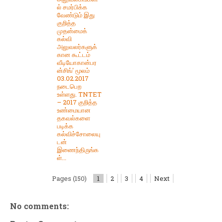
ல் சமர்பிக்க
வேண்டும் இது
குறித்த
முதன்மைக்
கல்வி
அலுவலர்களுக்
கான கூட்டம்
வீடியோகான்பர
ன்சிங்' மூலம்
03.02.2017
நடைபெற
உள்ளது. TNTET
– 2017 குறித்த
உண்மையான
தகவல்களை
படிக்க
கல்விச்சோலையு
டன்
இணைந்திருங்க
ள்...
Pages (150)
1
2
3
4
Next
No comments: