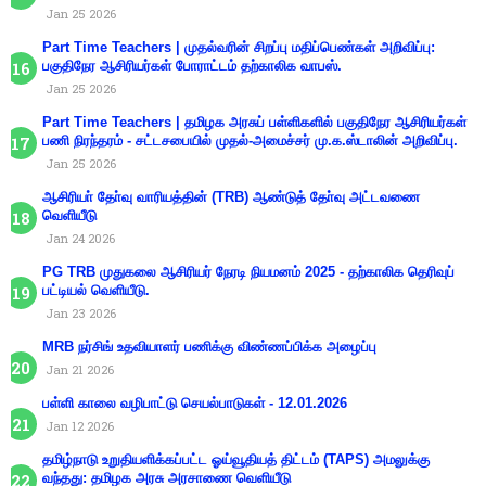
Jan 25 2026
Part Time Teachers | முதல்வரின் சிறப்பு மதிப்பெண்கள் அறிவிப்பு:
பகுதிநேர ஆசிரியர்கள் போராட்டம் தற்காலிக வாபஸ்.
Jan 25 2026
Part Time Teachers | தமிழக அரசுப் பள்ளிகளில் பகுதிநேர ஆசிரியர்கள்
பணி நிரந்தரம் - சட்டசபையில் முதல்-அமைச்சர் மு.க.ஸ்டாலின் அறிவிப்பு.
Jan 25 2026
ஆசிரியா் தோ்வு வாரியத்தின் (TRB) ஆண்டுத் தோ்வு அட்டவணை
வெளியீடு
Jan 24 2026
PG TRB முதுகலை ஆசிரியர் நேரடி நியமனம் 2025 - தற்காலிக தெரிவுப்
பட்டியல் வெளியீடு.
Jan 23 2026
MRB நர்சிங் உதவியாளர் பணிக்கு விண்ணப்பிக்க அழைப்பு
Jan 21 2026
பள்ளி காலை வழிபாட்டு செயல்பாடுகள் - 12.01.2026
Jan 12 2026
தமிழ்நாடு உறுதியளிக்கப்பட்ட ஓய்வூதியத் திட்டம் (TAPS) அமலுக்கு
வந்தது: தமிழக அரசு அரசாணை வெளியீடு