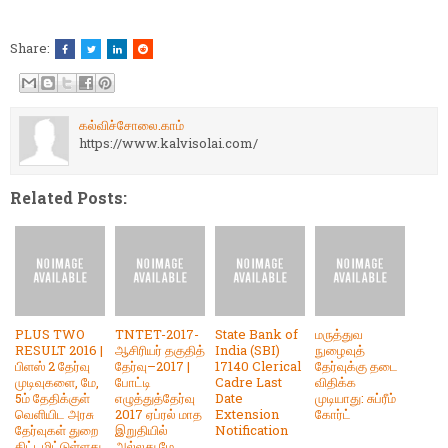
Share:
கல்விச்சோலை.காம்
https://www.kalvisolai.com/
Related Posts:
PLUS TWO
TNTET-2017-
State Bank of
மருத்துவ
RESULT 2016 |
ஆசிரியர் தகுதித்
India (SBI)
நுழைவுத்
பிளஸ் 2 தேர்வு
தேர்வு–2017 |
17140 Clerical
தேர்வுக்கு தடை
முடிவுகளை, மே,
போட்டி
Cadre Last
விதிக்க
5ம் தேதிக்குள்
எழுத்துத்தேர்வு
Date
முடியாது: சுப்ரீம்
வெளியிட அரசு
2017 ஏப்ரல் மாத
Extension
கோர்ட்
தேர்வுகள் துறை
இறுதியில்
Notification
திட்டமிட்டுள்ளது.
அல்லது மே