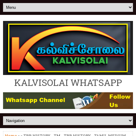
KALVISOLAI WHATSAPP
Home
» » TRB HISTORY - TM - TRB HISTORY - TAMIL MEDIUM -