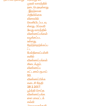
முதல் வாரத்தில்
நடைபெறவுள்ளது
. இதற்கான
அறிவிக்கை
விரைவில்
வெளியிடப்படவு
ள்ளது. பிப்ரவரி
2வது வாரத்தில்
விண்ணப்பங்கள்
வழங்கப்பட
உள்ளது.
தேர்ந்தெடுக்கப்ப
ட்ட
மேல்நிலைப்பள்ளி
களில்
விண்ணப்பங்கள்
கிடைக்கும்.
விண்ணப்ப
கட்டணம் ரூபாய்
50.
விண்ணப்பிக்க
கடைசி தேதி
28.2.2017.
பூர்த்தி செய்த
விண்ணப்பங்க
ளை மாவட்டக்
கல்வி
அலுவலகங்களி