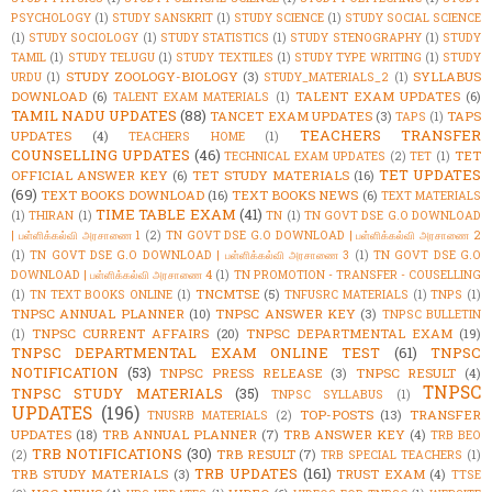
PSYCHOLOGY
(1)
STUDY SANSKRIT
(1)
STUDY SCIENCE
(1)
STUDY SOCIAL SCIENCE
(1)
STUDY SOCIOLOGY
(1)
STUDY STATISTICS
(1)
STUDY STENOGRAPHY
(1)
STUDY
TAMIL
(1)
STUDY TELUGU
(1)
STUDY TEXTILES
(1)
STUDY TYPE WRITING
(1)
STUDY
STUDY ZOOLOGY-BIOLOGY
(3)
SYLLABUS
URDU
(1)
STUDY_MATERIALS_2
(1)
DOWNLOAD
(6)
TALENT EXAM UPDATES
(6)
TALENT EXAM MATERIALS
(1)
TAMIL NADU UPDATES
(88)
TANCET EXAM UPDATES
(3)
TAPS
TAPS
(1)
TEACHERS TRANSFER
UPDATES
(4)
TEACHERS HOME
(1)
COUNSELLING UPDATES
(46)
TET
TECHNICAL EXAM UPDATES
(2)
TET
(1)
TET UPDATES
OFFICIAL ANSWER KEY
(6)
TET STUDY MATERIALS
(16)
(69)
TEXT BOOKS DOWNLOAD
(16)
TEXT BOOKS NEWS
(6)
TEXT MATERIALS
TIME TABLE EXAM
(41)
(1)
THIRAN
(1)
TN
(1)
TN GOVT DSE G.O DOWNLOAD
| பள்ளிக்கல்வி அரசாணை 1
(2)
TN GOVT DSE G.O DOWNLOAD | பள்ளிக்கல்வி அரசாணை 2
(1)
TN GOVT DSE G.O DOWNLOAD | பள்ளிக்கல்வி அரசாணை 3
(1)
TN GOVT DSE G.O
DOWNLOAD | பள்ளிக்கல்வி அரசாணை 4
(1)
TN PROMOTION - TRANSFER - COUSELLING
TNCMTSE
(5)
(1)
TN TEXT BOOKS ONLINE
(1)
TNFUSRC MATERIALS
(1)
TNPS
(1)
TNPSC ANNUAL PLANNER
(10)
TNPSC ANSWER KEY
(3)
TNPSC BULLETIN
TNPSC CURRENT AFFAIRS
(20)
TNPSC DEPARTMENTAL EXAM
(19)
(1)
TNPSC DEPARTMENTAL EXAM ONLINE TEST
(61)
TNPSC
NOTIFICATION
(53)
TNPSC PRESS RELEASE
(3)
TNPSC RESULT
(4)
TNPSC
TNPSC STUDY MATERIALS
(35)
TNPSC SYLLABUS
(1)
UPDATES
(196)
TOP-POSTS
(13)
TRANSFER
TNUSRB MATERIALS
(2)
UPDATES
(18)
TRB ANNUAL PLANNER
(7)
TRB ANSWER KEY
(4)
TRB BEO
TRB NOTIFICATIONS
(30)
TRB RESULT
(7)
(2)
TRB SPECIAL TEACHERS
(1)
TRB UPDATES
(161)
TRB STUDY MATERIALS
(3)
TRUST EXAM
(4)
TTSE