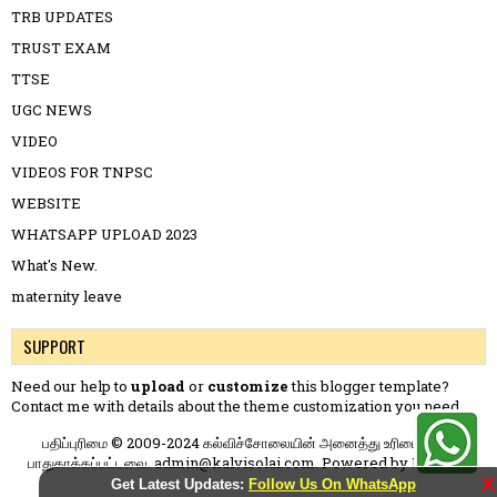
TRB UPDATES
TRUST EXAM
TTSE
UGC NEWS
VIDEO
VIDEOS FOR TNPSC
WEBSITE
WHATSAPP UPLOAD 2023
What's New.
maternity leave
SUPPORT
Need our help to
upload
or
customize
this blogger template?
Contact me
with details about the theme customization you need.
பதிப்புரிமை © 2009-2024 கல்விச்சோலையின் அனைத்து உரிமைகளும்
பாதுகாக்கப்பட்டவை. admin@kalvisolai.com. Powered by
Blogger
.
X
Get Latest Updates:
Follow Us On WhatsApp