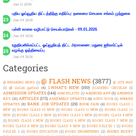
Jan 11 2026
புதிய ஓய்வூதிய திட்டத்திற்கு எதிர்ப்பு: தலைமை செயலக சங்கம் முற்றுகை
Jan 09 2026
பள்ளி காலை வழிபாட்டு செயல்பாடுகள் - 09.01.2026
Jan 09 2026
உறுதியளிக்கப்பட்ட ஓய்வூதியத் திட்ட அரசாணை: மதுரை ஐகோர்ட்டில்
வழக்கு ஒத்திவைப்பு
Jan 09 2026
Categories
@ FLASH NEWS
(3877)
@ BREAKING NEWS
(1)
@ SITE MAP
1.WHAT'S NEW
(150)
@ செய்தி துளிகள்
(4)
(1)
ACADEMIC CIRCULAR
(1)
ADMISSION UPDATES
(144)
ANDROID APP
(5)
ANSWER
AHM RELATED
(1)
ARTICLES
(171)
KEY
(21)
ASSEMBLY UPDATES
(6)
AWARD
AUDIO BOOK
(1)
BANK JOB UPDATES
(29)
UPDATES
(8)
BOOK FAIR
(4)
BOOKS CLASS 1
NEW
(1)
BOOKS CLASS 10 NEW
(1)
BOOKS CLASS 11 NEW
(1)
BOOKS CLASS 12
NEW
(1)
BOOKS CLASS 2 NEW
(1)
BOOKS CLASS 3 NEW
(1)
BOOKS CLASS 4 NEW
(1)
BOOKS CLASS 5 NEW
(1)
BOOKS CLASS 6 NEW
(1)
BOOKS CLASS 7 NEW
(1)
BOOKS CLASS 8 NEW
(1)
BOOKS CLASS 9 NEW
(1)
BOOKS D.ELE.ED 1
(1)
BOOKS
BOOKS NCERT
D.ELE.ED 2
(1)
BOOKS EDUCATION
(2)
BOOKS ENGINEERING
(2)