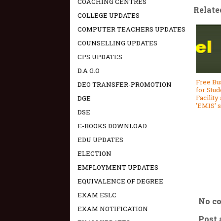
COACHING CENTRES
Relate
COLLEGE UPDATES
COMPUTER TEACHERS UPDATES
COUNSELLING UPDATES
CPS UPDATES
D.A G.O
Free Bu
DEO TRANSFER-PROMOTION
for Stud
Facility 
DGE
'EMIS' s
DSE
E-BOOKS DOWNLOAD
EDU UPDATES
ELECTION
EMPLOYMENT UPDATES
EQUIVALENCE OF DEGREE
EXAM ESLC
No c
EXAM NOTIFICATION
Post