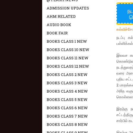
ADMISSION UPDATES
நட
ப
AHM RELATED
AUDIO BOOK
கல்விச்ச
BOOK FAIR
நடப்பு க
BOOKS CLASS 1 NEW
பள்ளிக்கல
BOOKS CLASS 10 NEW
இலவச கட்
BOOKS CLASS 11 NEW
கொண்டுவர
BOOKS CLASS 12 NEW
நடத்துவதற
வரை அனைத
BOOKS CLASS 2 NEW
புதிய சட்
BOOKS CLASS 3 NEW
2 மாதங்கள
அதே வகுப
BOOKS CLASS 4 NEW
கொள்ளலாம
BOOKS CLASS 5 NEW
BOOKS CLASS 6 NEW
இதற்கு ந
சட்டத்திர
BOOKS CLASS 7 NEW
சார்பில் க
BOOKS CLASS 8 NEW
இதற்கு அர
BOOKS CLASS 9 NEW