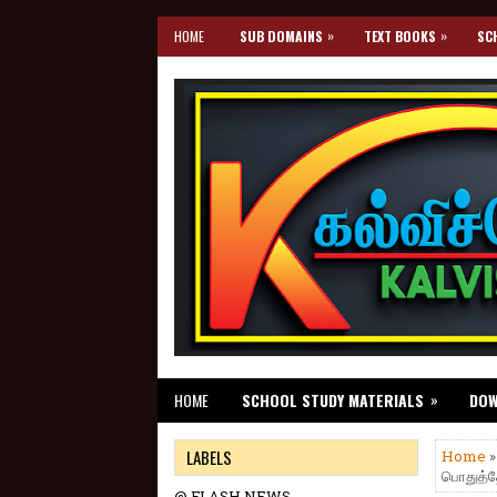
»
»
HOME
SUB DOMAINS
TEXT BOOKS
SC
»
HOME
SCHOOL STUDY MATERIALS
DO
LABELS
Home
பொதுத்தேர
@ FLASH NEWS