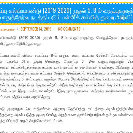
ப்பு கல்வியாண்டு (2019-2020) முதல் 5, 8-ம் வகுப்புகளுக
ொதுத்தேர்வு நடத்தப்படும் பள்ளிக் கல்வித் துறை அறிவிப்
ோலை.காம்
SEPTEMBER 14, 2019
NO COMMENTS
ல்வியாண்டு (2019-2020) முதல் 5, 8-ம் வகுப்புகளுக்கு பொதுத்தேர்வு நடத்தப
்வித்துறை அறிவித்துள்ளது.
டாய கல்வி உரிமை சட்டப்படி 8-ம் வகுப்பு வரை கட்டாய தேர்ச்சி செய்வதில் ம
 மத்திய அரசு முடிவு செய்தது. அதன்படி 5, 8-ம் வகுப்புகளுக்கும் பொத
்கான சட்டத்திருத்தத்தை கடந்தாண்டு டிசம்பர் மாதம் கொண்டு வந்தது. அப்போது 8-
்து மாணவர்களையும் கட்டாய தேர்ச்சி செய்வதால் கல்வித்தரம் பாதிக்கப்படுகிற
டத்திருத்தப்படி 5, 8-ம் வகுப்புகளுக்கு ஆண்டு இறுதித்தேர்வும் தோல்வியடையும் மாண
ில் உடனடி தேர்வும் நடத்த வேண்டும். அந்த தேர்விலும் மாணவர்கள் தோல்வியடையும் 
்பில் தொடர்ந்து படிக்க வேண்டும். இந்த நடைமுறையை அந்தந்த மாநிலங்களே முடி
் என மத்திய அரசு அறிவித்தது.
ாடு முழுவதும் 24 மாநிலங்கள் ஆதரவு தெரிவித்து சட்டத்தை அமல்படுத்தியுள
ுத்தத்தை அமல் படுத்த முடிவு செய்து அதற் கான முன்னேற்பாடுகள் தமிழக பள்ளிக்க
டந்த பிப்ரவரி மாதம் மேற் கொள்ளப்பட்டன.
சியல் கட்சிகள், ஆசிரியர்கள் மத்தியில் கடும் எதிர்ப்புகள் எழுந்தன. இதை யடுத்து த