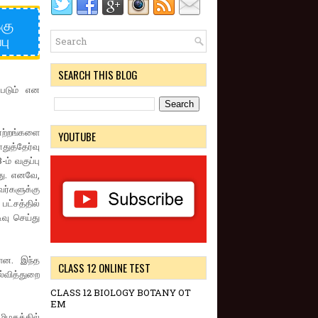
்கு
பு
SEARCH THIS BLOG
்படும் என
ாற்றங்களை
YOUTUBE
ுத்தேர்வு
ம் வகுப்பு
து. எனவே,
வர்களுக்கு
பட்சத்தில்
வு செய்து
்ளன. இந்த
CLASS 12 ONLINE TEST
ல்வித்துறை
CLASS 12 BIOLOGY BOTANY OT
EM
மிழகத்தில்