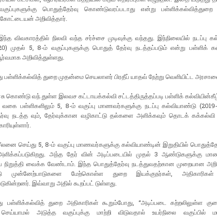
வகுப்புகளுக்கு பொதுத்தேர்வு கொண்டுவரப்படாது என்று பள்ளிக்கல்வித்துறை
்கோட்டையன் அறிவித்தார்.
்த விவகாரத்தில் நிலவி வந்த சர்ச்சை முடிவுக்கு வந்தது. இந்நிலையில் நடப்பு க
0) முதல் 5, 8-ம் வகுப்புகளுக்கு பொதுத் தேர்வு நடத்தப்படும் என்று பள்ளிக் க
ூர்வமாக அறிவித்துள்ளது.
து பள்ளிக்கல்வித் துறை முதன்மை செயலாளர் பிரதீப் யாதவ் நேற்று வெளியிட்ட அரசா
சு கொண்டு வந் துள்ள இலவச கட்டாயக்கல்வி சட்டத்திருத்தப்படி பள்ளிக் கல்வியின்கீழ
வகை பள்ளிகளிலும் 5, 8-ம் வகுப்பு மாணவர்களுக்கு நடப்பு கல்வியாண்டு (2019-
ர்வு நடத்த வும், தேர்வுக்கான வழிகாட்டு தல்களை அளிக்கவும் தொடக் கக்கல்வி 
ரியுள்ளார்.
லனை செய்து 5, 8-ம் வகுப்பு மாணவர்களுக்கு கல்வியாண்டின் இறுதியில் பொதுத்தே
ளிக்கப்படுகிறது. அந்த தேர் வின் அடிப்படையில் முதல் 3 ஆண்டுகளுக்கு மா
யை நிறுத்தி வைக்க வேண்டாம். இந்த பொதுத்தேர்வு நடத்துவதற்கான முறையான அறி
்டு முன்னேற்பாடுகளை மேற்கொள்ள துறை இயக்குநர்கள், அதிகாரிகள் 
ுகின்றனர். இவ்வாறு அதில் கூறப்பட் டுள்ளது.
்து பள்ளிக்கல்வித் துறை அதிகாரிகள் கூறும்போது, ‘‘அடிப்படை கற்றலிலுள்ள கு
ி செய்யாமல் அடுத்த வகுப்புக்கு மாற்றி விடுவதால் உயர்நிலை வகுப்பில் 