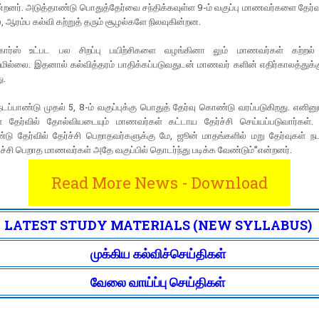
றனர். அடுத்தாண்டு பொதுத்தேர்வை சந்திக்கவுள்ள 9-ம் வகுப்பு மாணவர்களை தேர்வு
், ஆரம்ப கல்வி கற்றுத் தரும் சூழல்களே நிலவுகின்றன.
 கோர்ஸ் உட்பட பல சிறப்பு பயிற்சிகளை வழங்கினா லும் மாணவர்கள் கற்றல்
மில்லை. இதனால் கல்வித்தரம் பாதிக்கப்படுவதுடன் மாணவர் களின் எதிர்காலத்துக்கு
ு.
ப்பாண்டு முதல் 5, 8-ம் வகுப்புக்கு பொதுத் தேர்வு கொண்டு வரப்படுகிறது. எனினும
 தேர்வில் தோல்வியடையும் மாணவர்கள் கட்டாய தேர்ச்சி செய்யப்படுவார்கள்.
டு தேர்வில் தேர்ச்சி பெறாதவர்களுக்கு மே, ஜூன் மாதங்களில் மறு தேர்வுகள் நடத
்ச்சி பெறாத மாணவர்கள் அதே வகுப்பில் தொடர்ந்து படிக்க வேண்டும்’’என்றனர்.
Read More News - Download
LATEST STUDY MATERIALS (NEW SYLLABUS)
முக்கிய கல்விச்செய்திகள்
வேலை வாய்ப்பு செய்திகள்