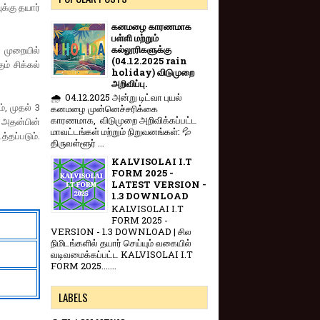
க்கு தயார்
கனமழை காரணமாக
பள்ளி மற்றும்
கல்லூரிகளுக்கு
 முறையில்
(04.12.2025 rain
ம் சிக்கல்
holiday) விடுமுறை
அறிவிப்பு.
🌧️ 04.12.2025 அன்று டிட்வா புயல்
், முதல் 3
கனமழை முன்னெச்சரிக்கை
காரணமாக, விடுமுறை அறிவிக்கப்பட்ட
 அதன்பின்
மாவட்டங்கள் மற்றும் நிறுவனங்கள்: 💦
்தப்படும்.
திருவள்ளூர் ...
KALVISOLAI I.T
FORM 2025 -
LATEST VERSION -
1.3 DOWNLOAD
KALVISOLAI I.T
FORM 2025 -
VERSION - 1.3 DOWNLOAD | சில
நிமிடங்களில் தயார் செய்யும் வகையில்
வடிவமைக்கப்பட்ட KALVISOLAI I.T
FORM 2025.......
LABELS