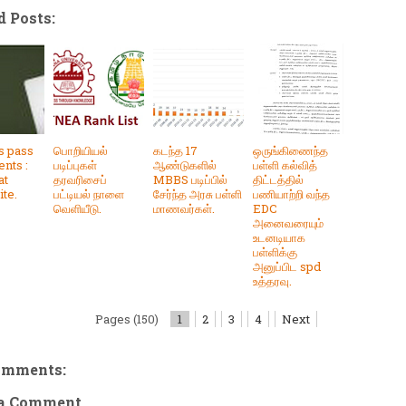
d Posts:
s pass
பொறியியல்
கடந்த 17
ஒருங்கிணைந்த
ents :
படிப்புகள்
ஆண்டுகளில்
பள்ளி கல்வித்
at
தரவரிசைப்
MBBS படிப்பில்
திட்டத்தில்
ite.
பட்டியல் நாளை
சேர்ந்த அரசு பள்ளி
பணியாற்றி வந்த
வெளியீடு.
மாணவர்கள்.
EDC
அனைவரையும்
உடனடியாக
பள்ளிக்கு
அனுப்பிட spd
உத்தரவு.
Pages (150)
1
2
3
4
Next
omments:
 a Comment