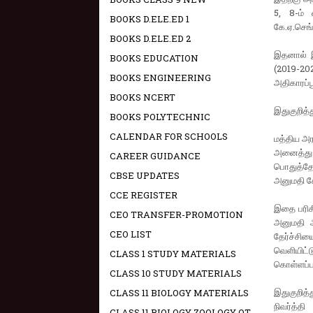
5, 8-ம் 
BOOKS D.ELE.ED 1
கே.ஏ.செங
BOOKS D.ELE.ED 2
இதனால் இந
BOOKS EDUCATION
(2019-202
BOOKS ENGINEERING
அதிகாரப்ப
BOOKS NCERT
இதுகுறித்
BOOKS POLYTECHNIC
CALENDAR FOR SCHOOLS
மத்திய அர
அனைத்து 
CAREER GUIDANCE
பொதுத்தே
CBSE UPDATES
அனுமதி கோ
CCE REGISTER
இதை பரிசீ
CEO TRANSFER-PROMOTION
அனுமதி அ
CEO LIST
தேர்ச்சி
வெளியிட
CLASS 1 STUDY MATERIALS
கொள்ளப்பட
CLASS 10 STUDY MATERIALS
இதுகுறித
CLASS 11 BIOLOGY MATERIALS
நிவர்த்த
CLASS 11 BIOLOGY ZOOLOGY OT -