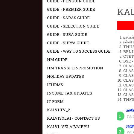
GUIDE - PENGUIN GUIDE
KAL
GUIDE - PREMIER GUIDE
GUIDE - SARAS GUIDE
GUIDE - SELECTION GUIDE
GUIDE - SURA GUIDE
டிசம்ப
பள்ளி 
GUIDE - SURYA GUIDE
TNHSP
GUIDE - WAY TO SUCCESS GUIDE
BEL IN
CTET 
HM GUIDE
DSE -
CLAS
HM TRANSFER-PROMOTION
CLASS
CLASS
HOLIDAY UPDATES
CLAS
IFHRMS
CLAS
CLAS
INCOME TAX UPDATES
CLAS
TNPS
IT FORM
KALVI TV_2
பணிய
Feb 
KALVISOLAI - CONTACT US
முது
KALVI_VELAIVAIPPU
Feb 