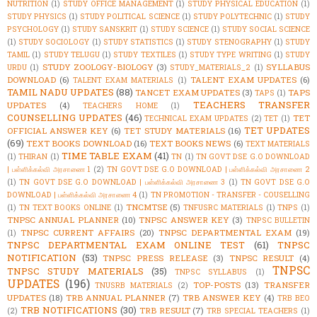
NUTRITION
(1)
STUDY OFFICE MANAGEMENT
(1)
STUDY PHYSICAL EDUCATION
(1)
STUDY PHYSICS
(1)
STUDY POLITICAL SCIENCE
(1)
STUDY POLYTECHNIC
(1)
STUDY
PSYCHOLOGY
(1)
STUDY SANSKRIT
(1)
STUDY SCIENCE
(1)
STUDY SOCIAL SCIENCE
(1)
STUDY SOCIOLOGY
(1)
STUDY STATISTICS
(1)
STUDY STENOGRAPHY
(1)
STUDY
TAMIL
(1)
STUDY TELUGU
(1)
STUDY TEXTILES
(1)
STUDY TYPE WRITING
(1)
STUDY
STUDY ZOOLOGY-BIOLOGY
(3)
SYLLABUS
URDU
(1)
STUDY_MATERIALS_2
(1)
DOWNLOAD
(6)
TALENT EXAM UPDATES
(6)
TALENT EXAM MATERIALS
(1)
TAMIL NADU UPDATES
(88)
TANCET EXAM UPDATES
(3)
TAPS
TAPS
(1)
TEACHERS TRANSFER
UPDATES
(4)
TEACHERS HOME
(1)
COUNSELLING UPDATES
(46)
TET
TECHNICAL EXAM UPDATES
(2)
TET
(1)
TET UPDATES
OFFICIAL ANSWER KEY
(6)
TET STUDY MATERIALS
(16)
(69)
TEXT BOOKS DOWNLOAD
(16)
TEXT BOOKS NEWS
(6)
TEXT MATERIALS
TIME TABLE EXAM
(41)
(1)
THIRAN
(1)
TN
(1)
TN GOVT DSE G.O DOWNLOAD
| பள்ளிக்கல்வி அரசாணை 1
(2)
TN GOVT DSE G.O DOWNLOAD | பள்ளிக்கல்வி அரசாணை 2
(1)
TN GOVT DSE G.O DOWNLOAD | பள்ளிக்கல்வி அரசாணை 3
(1)
TN GOVT DSE G.O
DOWNLOAD | பள்ளிக்கல்வி அரசாணை 4
(1)
TN PROMOTION - TRANSFER - COUSELLING
TNCMTSE
(5)
(1)
TN TEXT BOOKS ONLINE
(1)
TNFUSRC MATERIALS
(1)
TNPS
(1)
TNPSC ANNUAL PLANNER
(10)
TNPSC ANSWER KEY
(3)
TNPSC BULLETIN
TNPSC CURRENT AFFAIRS
(20)
TNPSC DEPARTMENTAL EXAM
(19)
(1)
TNPSC DEPARTMENTAL EXAM ONLINE TEST
(61)
TNPSC
NOTIFICATION
(53)
TNPSC PRESS RELEASE
(3)
TNPSC RESULT
(4)
TNPSC
TNPSC STUDY MATERIALS
(35)
TNPSC SYLLABUS
(1)
UPDATES
(196)
TOP-POSTS
(13)
TRANSFER
TNUSRB MATERIALS
(2)
UPDATES
(18)
TRB ANNUAL PLANNER
(7)
TRB ANSWER KEY
(4)
TRB BEO
TRB NOTIFICATIONS
(30)
TRB RESULT
(7)
(2)
TRB SPECIAL TEACHERS
(1)