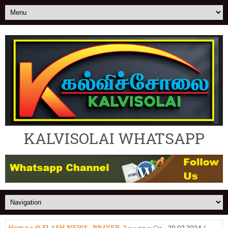
KALVISOLAI WHATSAPP
Home
»
@ FLASH NEWS
,
PRAYER_2
» ப.கா.வ.செ.- 20.02.2024 /