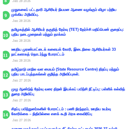
Jan 28 2026
முதுகலைப் பட்டதாரி ஆசிரியர் நியமன ஆணை வழங்கும் விழா பற்றிய
முக்கிய அறிவிப்பு.
Jan 28 2026
தமிழகத்தில் ஆசிரியர் தகுதித் தேர்வு (TET) தேர்ச்சி மதிப்பெண் குறைப்பு:
புதிய நடைமுறைகள் மற்றும் தாக்கம்
Jan 28 2026
ஊதிய முரண்பாட்டைக் களையக் கோரி, இடைநிலை ஆசிரியர்கள் 33
நாட்களாகத் தொடர்ந்து போராட்டம்
Jan 28 2026
தமிழ்நாடு மாநில வள மையம் (State Resource Centre) திறப்பு மற்றும்
புதிய பாடப்புத்தகங்கள் குறித்த அறிவிப்புகள்.
Jan 27 2026
முழு ஆண்டுத் தேர்வு வரை திறன் இயக்கப் பயிற்சி நீட்டிப்பு: பள்ளிக் கல்வித்
துறை அறிவிப்பு
Jan 27 2026
சிறப்பு பயிற்றுனர்களின் போராட்டம் : பணி நிரந்தரம், ஊதிய உயர்வு
கோரிக்கை – நிதியில்லை எனக் கூறி அரசு கைவிரிப்பு
Jan 27 2026
துணை மருத்துவப் படிப்புகளுக்கு நீட் தேர்வு கட்டாயம்: 2026-27 கல்வி