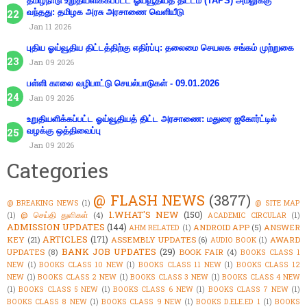
தமிழ்நாடு உறுதியளிக்கப்பட்ட ஓய்வூதியத் திட்டம் (TAPS) அமலுக்கு
வந்தது: தமிழக அரசு அரசாணை வெளியீடு
Jan 11 2026
புதிய ஓய்வூதிய திட்டத்திற்கு எதிர்ப்பு: தலைமை செயலக சங்கம் முற்றுகை
Jan 09 2026
பள்ளி காலை வழிபாட்டு செயல்பாடுகள் - 09.01.2026
Jan 09 2026
உறுதியளிக்கப்பட்ட ஓய்வூதியத் திட்ட அரசாணை: மதுரை ஐகோர்ட்டில்
வழக்கு ஒத்திவைப்பு
Jan 09 2026
Categories
@ FLASH NEWS
(3877)
@ BREAKING NEWS
(1)
@ SITE MAP
1.WHAT'S NEW
(150)
@ செய்தி துளிகள்
(4)
(1)
ACADEMIC CIRCULAR
(1)
ADMISSION UPDATES
(144)
ANDROID APP
(5)
ANSWER
AHM RELATED
(1)
ARTICLES
(171)
KEY
(21)
ASSEMBLY UPDATES
(6)
AWARD
AUDIO BOOK
(1)
BANK JOB UPDATES
(29)
UPDATES
(8)
BOOK FAIR
(4)
BOOKS CLASS 1
NEW
(1)
BOOKS CLASS 10 NEW
(1)
BOOKS CLASS 11 NEW
(1)
BOOKS CLASS 12
NEW
(1)
BOOKS CLASS 2 NEW
(1)
BOOKS CLASS 3 NEW
(1)
BOOKS CLASS 4 NEW
(1)
BOOKS CLASS 5 NEW
(1)
BOOKS CLASS 6 NEW
(1)
BOOKS CLASS 7 NEW
(1)
BOOKS CLASS 8 NEW
(1)
BOOKS CLASS 9 NEW
(1)
BOOKS D.ELE.ED 1
(1)
BOOKS