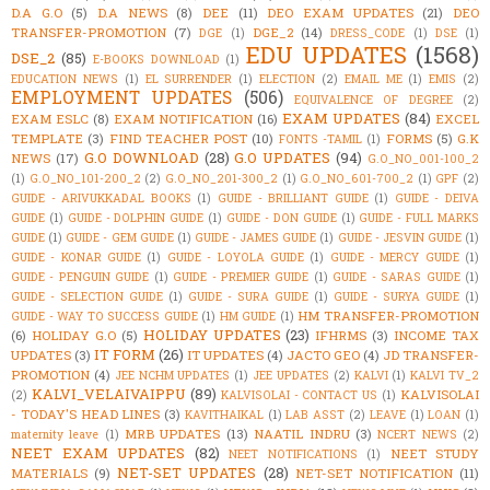
D.A G.O
(5)
D.A NEWS
(8)
DEE
(11)
DEO EXAM UPDATES
(21)
DEO
TRANSFER-PROMOTION
(7)
DGE_2
(14)
DGE
(1)
DRESS_CODE
(1)
DSE
(1)
EDU UPDATES
(1568)
DSE_2
(85)
E-BOOKS DOWNLOAD
(1)
EDUCATION NEWS
(1)
EL SURRENDER
(1)
ELECTION
(2)
EMAIL ME
(1)
EMIS
(2)
EMPLOYMENT UPDATES
(506)
EQUIVALENCE OF DEGREE
(2)
EXAM UPDATES
(84)
EXAM ESLC
(8)
EXAM NOTIFICATION
(16)
EXCEL
TEMPLATE
(3)
FIND TEACHER POST
(10)
FORMS
(5)
G.K
FONTS -TAMIL
(1)
G.O DOWNLOAD
(28)
G.O UPDATES
(94)
NEWS
(17)
G.O_NO_001-100_2
(1)
G.O_NO_101-200_2
(2)
G.O_NO_201-300_2
(1)
G.O_NO_601-700_2
(1)
GPF
(2)
GUIDE - ARIVUKKADAL BOOKS
(1)
GUIDE - BRILLIANT GUIDE
(1)
GUIDE - DEIVA
GUIDE
(1)
GUIDE - DOLPHIN GUIDE
(1)
GUIDE - DON GUIDE
(1)
GUIDE - FULL MARKS
GUIDE
(1)
GUIDE - GEM GUIDE
(1)
GUIDE - JAMES GUIDE
(1)
GUIDE - JESVIN GUIDE
(1)
GUIDE - KONAR GUIDE
(1)
GUIDE - LOYOLA GUIDE
(1)
GUIDE - MERCY GUIDE
(1)
GUIDE - PENGUIN GUIDE
(1)
GUIDE - PREMIER GUIDE
(1)
GUIDE - SARAS GUIDE
(1)
GUIDE - SELECTION GUIDE
(1)
GUIDE - SURA GUIDE
(1)
GUIDE - SURYA GUIDE
(1)
HM TRANSFER-PROMOTION
GUIDE - WAY TO SUCCESS GUIDE
(1)
HM GUIDE
(1)
HOLIDAY UPDATES
(23)
(6)
HOLIDAY G.O
(5)
IFHRMS
(3)
INCOME TAX
IT FORM
(26)
UPDATES
(3)
IT UPDATES
(4)
JACTO GEO
(4)
JD TRANSFER-
PROMOTION
(4)
JEE NCHM UPDATES
(1)
JEE UPDATES
(2)
KALVI
(1)
KALVI TV_2
KALVI_VELAIVAIPPU
(89)
KALVISOLAI
(2)
KALVISOLAI - CONTACT US
(1)
- TODAY'S HEAD LINES
(3)
KAVITHAIKAL
(1)
LAB ASST
(2)
LEAVE
(1)
LOAN
(1)
MRB UPDATES
(13)
NAATIL INDRU
(3)
maternity leave
(1)
NCERT NEWS
(2)
NEET EXAM UPDATES
(82)
NEET STUDY
NEET NOTIFICATIONS
(1)
NET-SET UPDATES
(28)
MATERIALS
(9)
NET-SET NOTIFICATION
(11)