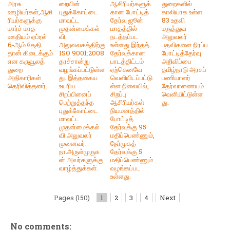
அரசு
றையின்
ஆசிரியர்களுக்
துறைகளில்
ஊழியர்கள்,ஆசி
புதுக்கோட்டை
கான போட்டித்
காலியாக உள்ள
ரியர்களுக்கு
மாவட்ட
தேர்வு ஜூன்
83 உதவி
மார்ச் மாத
முதன்மைக்கல்
மாதத்தில்
மருத்துவ
ஊதியம் ஏப்ரல்
வி
நடத்தப்பட
அலுவலர்
6-ஆம் தேதி
அலுவலகத்திற்கு
உள்ளது.இந்தத்
பதவிகளை நிரப்ப
தான் கிடைக்கும்
ISO 9001:2008
தேர்வுக்கான
போட்டித்தேர்வு
என கருவூலத்
தரச்சான்று
பாடத்திட்டம்
அறிவிப்பை
துறை
வழங்கப்பட்டுள்ள
ஏற்கெனவே
தமிழ்நாடு அரசுப்
அதிகாரிகள்
து. இத்தகைய
வெளியிடப்பட்டு
பணியாளர்
தெரிவித்தனர்.
உயரிய
ள்ள நிலையில்,
தேர்வாணையம்
சிறப்பினைப்
சிறப்பு
வெளியிட்டுள்ள
பெற்றுத்தந்த
ஆசிரியர்கள்
து.
புதுக்கோட்டை
நியமனத்தில்
மாவட்ட
போட்டித்
முதன்மைக்கல்
தேர்வுக்கு 95
வி அலுவலர்
மதிப்பெண்ணும்,
முனைவர்.
நேர்முகத்
நா.அருள்முருக
தேர்வுக்கு 5
ன் அவர்களுக்கு
மதிப்பெண்ணும்
வாழ்த்துக்கள்.
வழங்கப்பட
உள்ளது.
Pages (150)
1
2
3
4
Next
No comments: