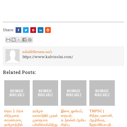
Share:
கல்விச்சோலை.காம்
https://www.kalvisolai.com/
Related Posts:
தொடர் அரசு
தமிழக
இசை, ஓவியம்,
TNPSC |
விடுமுறை
வரலாற்றில் முதல்
தையல்,
சித்தா, யுனானி,
காரணமாக,
முறையாக
உடற்கல்வி ஆகிய
ஆயுர்வேத,
தமிழகத்தில்
பள்ளிக்கல்வித்து
சிறப்பு
ஹோமியோபதி