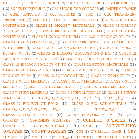
BOOKS NCERT
D.ELE.ED 2
(1)
BOOKS EDUCATION
(2)
BOOKS ENGINEERING
(2)
(13)
CALENDAR FOR SCHOOLS
(6)
BOOKS POLYTECHNIC
(1)
CAREER GUIDANCE
CBSE UPDATES
(4)
CEO TRANSFER-
(1)
CCE REGISTER
(2)
CCRT
(1)
PROMOTION
(7)
CLASS 10 STUDY
CEO LIST
(1)
CLASS 1 STUDY MATERIALS
(1)
MATERIALS
(13)
CLASS 11 BIOLOGY MATERIALS
(3)
CLASS 11 BIOLOGY
CLASS 11 STUDY
ZOOLOGY OT -EM
(1)
CLASS 11 BIOLOGY ZOOLOGY OT -TM
(1)
MATERIALS
(9)
CLASS 11 ZOOLOGY OT -EM
(1)
CLASS 11 ZOOLOGY OT -TM
(1)
CLASS 11 ZOOLOGY OT -TM_2
(13)
CLASS 12 BIO BOT - BIO ZOO ONLINE TEST
WITH AUDIO
(1)
CLASS 12 BIOLOGY BOTANY OT EM
(1)
CLASS 12 BIOLOGY
CLASS 12 BIOLOGY ZOOLOGY 2-3-5 EM
(4)
CLASS 12
BOTANY OT TM
(2)
BIOLOGY ZOOLOGY 2-3-5 TM
(4)
CLASS 12 BIOLOGY ZOOLOGY OT EM
(1)
CLASS 12 STUDY MATERIALS
(15)
CLASS 12 BIOLOGY ZOOLOGY OT TM
(1)
CLASS 12 ZOOLOGY 2-3-5 EM
(4)
CLASS 12 ZOOLOGY 2-3-5 TM
(4)
CLASS 12
ZOOLOGY OT EM
(1)
CLASS 12 ZOOLOGY OT TM
(1)
CLASS 12 ZOOLOGY TM
(1)
CLASS 2 STUDY MATERIALS
(1)
CLASS 3 STUDY MATERIALS
(1)
CLASS 4 STUDY
MATERIALS
(1)
CLASS 5 STUDY MATERIALS
(1)
CLASS 6 STUDY MATERIALS
(2)
CLASS 9 STUDY
CLASS 7 STUDY MATERIALS
(2)
CLASS 8 STUDY MATERIALS
(2)
MATERIALS
(3)
CLASS_11_BIO_ZOO_OT_TM_2
(12)
CLASS_11_OT
(4)
CLASS_12_BIO_BOT_OT_EM_2
(10)
CLASS_12_BIO_BOT_OT_TM_2
(10)
CLASS_12_BIO_ZOO_OT_TEM_2
(12)
CLASS_12_OT
(6)
CLASS_12_ZOO_OT_TEM_2
(13)
CLASS_12_ZOOLOGY_TM
(3)
CMAT
COLLEGE UPDATES
(25)
COACHING CENTRES
(7)
UPDATES
(1)
COUNSELLING
COMPUTER TEACHERS UPDATES
(11)
CoSE
(11)
UPDATES
(28)
COURT UPDATES
(28)
CPS
CPS
(5)
CPS Missing Credit
(1)
UPDATES
(27)
CSE_2
(55)
CTET
(3)
CRC
(1)
CSE
(2)
CUET EXAM UPDATES
(1)