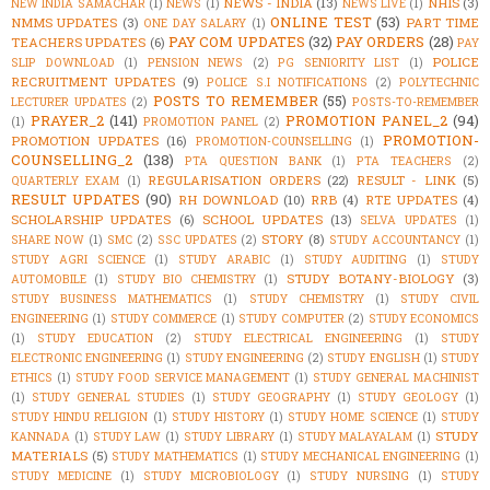
NEWS - INDIA
(13)
NHIS
(3)
NEW INDIA SAMACHAR
(1)
NEWS
(1)
NEWS LIVE
(1)
ONLINE TEST
(53)
NMMS UPDATES
(3)
PART TIME
ONE DAY SALARY
(1)
PAY COM UPDATES
(32)
PAY ORDERS
(28)
TEACHERS UPDATES
(6)
PAY
POLICE
SLIP DOWNLOAD
(1)
PENSION NEWS
(2)
PG SENIORITY LIST
(1)
RECRUITMENT UPDATES
(9)
POLICE S.I NOTIFICATIONS
(2)
POLYTECHNIC
POSTS TO REMEMBER
(55)
LECTURER UPDATES
(2)
POSTS-TO-REMEMBER
PRAYER_2
(141)
PROMOTION PANEL_2
(94)
(1)
PROMOTION PANEL
(2)
PROMOTION-
PROMOTION UPDATES
(16)
PROMOTION-COUNSELLING
(1)
COUNSELLING_2
(138)
PTA QUESTION BANK
(1)
PTA TEACHERS
(2)
REGULARISATION ORDERS
(22)
RESULT - LINK
(5)
QUARTERLY EXAM
(1)
RESULT UPDATES
(90)
RH DOWNLOAD
(10)
RRB
(4)
RTE UPDATES
(4)
SCHOLARSHIP UPDATES
(6)
SCHOOL UPDATES
(13)
SELVA UPDATES
(1)
STORY
(8)
SHARE NOW
(1)
SMC
(2)
SSC UPDATES
(2)
STUDY ACCOUNTANCY
(1)
STUDY AGRI SCIENCE
(1)
STUDY ARABIC
(1)
STUDY AUDITING
(1)
STUDY
STUDY BOTANY-BIOLOGY
(3)
AUTOMOBILE
(1)
STUDY BIO CHEMISTRY
(1)
STUDY BUSINESS MATHEMATICS
(1)
STUDY CHEMISTRY
(1)
STUDY CIVIL
ENGINEERING
(1)
STUDY COMMERCE
(1)
STUDY COMPUTER
(2)
STUDY ECONOMICS
(1)
STUDY EDUCATION
(2)
STUDY ELECTRICAL ENGINEERING
(1)
STUDY
ELECTRONIC ENGINEERING
(1)
STUDY ENGINEERING
(2)
STUDY ENGLISH
(1)
STUDY
ETHICS
(1)
STUDY FOOD SERVICE MANAGEMENT
(1)
STUDY GENERAL MACHINIST
(1)
STUDY GENERAL STUDIES
(1)
STUDY GEOGRAPHY
(1)
STUDY GEOLOGY
(1)
STUDY HINDU RELIGION
(1)
STUDY HISTORY
(1)
STUDY HOME SCIENCE
(1)
STUDY
STUDY
KANNADA
(1)
STUDY LAW
(1)
STUDY LIBRARY
(1)
STUDY MALAYALAM
(1)
MATERIALS
(5)
STUDY MATHEMATICS
(1)
STUDY MECHANICAL ENGINEERING
(1)
STUDY MEDICINE
(1)
STUDY MICROBIOLOGY
(1)
STUDY NURSING
(1)
STUDY