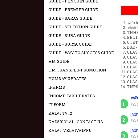
GUIDE - PENGUIN GUIDE
GUIDE - PREMIER GUIDE
GUIDE - SARAS GUIDE
டிசம்ப
GUIDE - SELECTION GUIDE
பள்ளி 
TNHSP
GUIDE - SURA GUIDE
BEL IN
CTET 
GUIDE - SURYA GUIDE
DSE -
CLAS
GUIDE - WAY TO SUCCESS GUIDE
CLASS
HM GUIDE
CLASS
CLAS
HM TRANSFER-PROMOTION
CLAS
CLAS
HOLIDAY UPDATES
CLAS
TNPS
IFHRMS
INCOME TAX UPDATES
பணிய
IT FORM
Feb 
KALVI TV_2
முது
Feb 
KALVISOLAI - CONTACT US
KALVI_VELAIVAIPPU
முது
Feb 