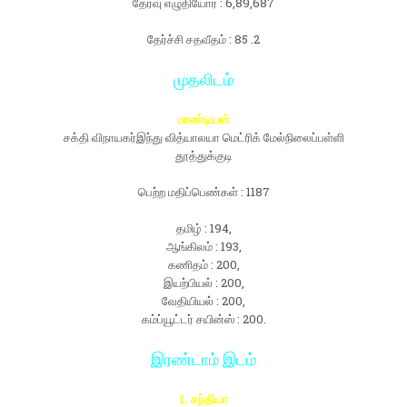
தேர்வு எழுதியோர் : 6,89,687
தேர்ச்சி சதவீதம் : 85 .2
முதலிடம்
பாண்டியன்
சக்தி விநாயகர்இந்து வித்யாலயா மெட்ரிக் மேல்நிலைப்பள்ளி
தூத்துக்குடி
பெற்ற மதிப்பெண்கள் : 1187
தமிழ் : 194,
ஆங்கிலம் : 193,
கணிதம் : 200,
இயற்பியல் : 200,
வேதியியல் : 200,
கம்ப்யூட்டர் சயின்ஸ் : 200.
இரண்டாம் இடம்
1. சந்தியா