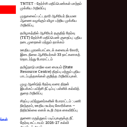
TNTET - தேர்ச்சி மதிப்பெண்கள் மாற்றம்
முக்கிய அறிவிப்பு
முதுகலைப் பட்டதாரி ஆசிரியர் நியமன
ஆணை வழங்கும் விழா பற்றிய முக்கிய
அறிவிப்பு.
தமிழகத்தில் ஆசிரியர் தகுதித் தேர்வு
(TET) தேர்ச்சி மதிப்பெண் குறைப்பு: புதிய
நடைமுறைகள் மற்றும் தாக்கம்
ஊதிய முரண்பாட்டைக் களையக் கோரி,
இடைநிலை ஆசிரியர்கள் 33 நாட்களாகத்
தொடர்ந்து போராட்டம்
தமிழ்நாடு மாநில வள மையம் (State
Resource Centre) திறப்பு மற்றும் புதிய
பாடப்புத்தகங்கள் குறித்த அறிவிப்புகள்.
முழு ஆண்டுத் தேர்வு வரை திறன்
இயக்கப் பயிற்சி நீட்டிப்பு: பள்ளிக் கல்வித்
துறை அறிவிப்பு
சிறப்பு பயிற்றுனர்களின் போராட்டம் : பணி
நிரந்தரம், ஊதிய உயர்வு கோரிக்கை –
நிதியில்லை எனக் கூறி அரசு கைவிரிப்பு
துணை மருத்துவப் படிப்புகளுக்கு நீட்
ங்கள்
தேர்வு கட்டாயம்: 2026-27 கல்வி