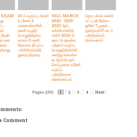
L EXAM
10-ம் வகுப்பு, பிளஸ்
SSLC MARCH
தொடக்கக் கல்வி
்து
1, பிளஸ் 2
2020 - 2019-
பட்டயத் தேர்வு:
ட்ட
மாணவர்களின்
2020 ஆம்
ஜூன் 7 முதல்
ும்
நலன் கருதி
கல்வியாண்டு,
நுழைவுச்சீட்டைப்
் தேதி
பொதுத்தேர்வு
மார்ச் 2020-ல்
பதிவிறக்கம்
ம் என
காலம் 3 மணி
நடைபெறவுள்ள
செய்யலாம்
துறை
நேரமாக நீட்டிப்பு
பத்தாம் வகுப்பு
ுள்ளது.
பள்ளிக்கல்வித்
பொதுத்தேர்வில்
துறை உத்தரவு
கலந்து கொள்ள
நடத்தப்பெறும்
செய்முறை பயிற்சி
வகுப்பு
பதிவிற்கான
விண்ணப்பம்.
Pages (150)
1
2
3
4
Next
omments:
 a Comment