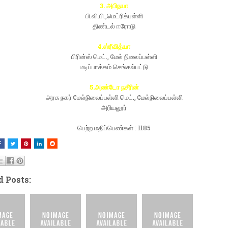
3. அபிநயா
பி.வி.பி.,மெட்ரிக்பள்ளி
திண்டல் ஈரோடு
4.ஸ்ரீவித்யா
பிரின்ஸ் மெட்., மேல் நிலைப்பள்ளி
மடிப்பாக்கம் செங்கல்பட்டு
5.அண்டோ நசீரின்
அரசு நகர் மேல்நிலைப்பள்ளி மெட்., மேல்நிலைப்பள்ளி
அரியலூர்
பெற்ற மதிப்பெண்கள் : 1185
d Posts: