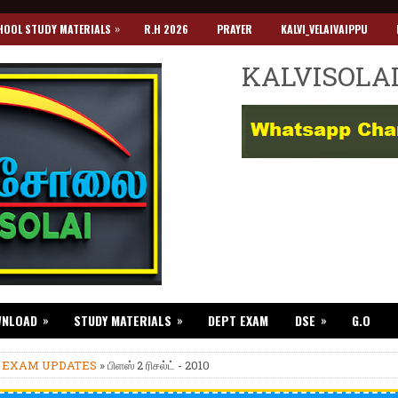
»
HOOL STUDY MATERIALS
R.H 2026
PRAYER
KALVI_VELAIVAIPPU
KALVISOLA
»
»
»
WNLOAD
STUDY MATERIALS
DEPT EXAM
DSE
G.O
»
EXAM UPDATES
» பிளஸ் 2 ரிசல்ட் - 2010