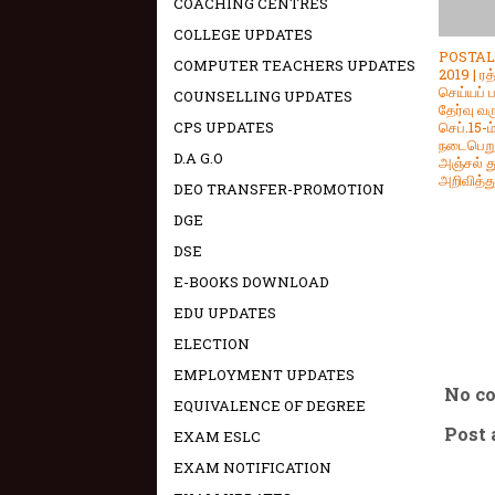
COACHING CENTRES
COLLEGE UPDATES
POSTA
COMPUTER TEACHERS UPDATES
2019 | ரத
செய்யப் ப
COUNSELLING UPDATES
தேர்வு வர
செப்.15-ம
CPS UPDATES
நடைபெறு
D.A G.O
அஞ்சல் 
அறிவித்த
DEO TRANSFER-PROMOTION
DGE
DSE
E-BOOKS DOWNLOAD
EDU UPDATES
ELECTION
EMPLOYMENT UPDATES
No c
EQUIVALENCE OF DEGREE
Post
EXAM ESLC
EXAM NOTIFICATION