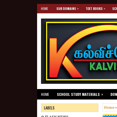
»
»
HOME
SUB DOMAINS
TEXT BOOKS
SC
»
HOME
SCHOOL STUDY MATERIALS
DO
LABELS
Home
@ FLASH NEWS