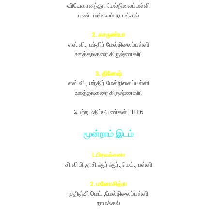
விவேகானந்தா மேல்நிலைப்பள்ளி
பண்டமங்கலம் நாமக்கல்
2. காருண்யா
எஸ்.வி., மந்திர் மேல்நிலைப்பள்ளி
ஊத்தங்கரை கிருஷ்ணகிரி
3. தினேஷ்
எஸ்.வி., மந்திர் மேல்நிலைப்பள்ளி
ஊத்தங்கரை கிருஷ்ணகிரி
பெற்ற மதிப்பெண்கள் : 1186
மூன்றாம் இடம்
1.பிரவக்சனா
சி.வி.பி.,ஏ.சி.ஆர்.ஆர்.,மெட்., பள்ளி
2. மனோசித்ரா
குறிஞ்சி மெட்.,மேல்நிலைப்பள்ளி
நாமக்கல்