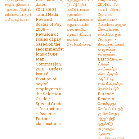
ஊதிய நிர்ணயம்
dated:
டும் ஆசிரியர்
2014|பள்ளிக்
- தகவல் அறியும்
30.11.2010 |
பணியிடங்கள்
கல்வி - அரசுத்
உரிமைச்சட்டத்தி
Tamil Nadu
தற்காலிக
தேர்வுகள்
ல் சில பதில்கள்.
Revised
பணியிடங்களாக
இயக்ககம் -
Scales of Pay,
கருதப்படவில்
மேல்நிலை மற்றும்
2009 –
லை, எனவே
இடைநிலைக்
Revision of
தொடர் நீட்டிப்பு
கல்வி பொதுத்
scales of pay
வழங்க
தேர்வுகள் -
based on the
அவசியமில்லை
விடைத்தாட்களி
recommendat
ன் முகப்புச்
ions of One
சீட்டிலுள்ள
Man
Barcode-னை
Commission,
ஸ்கேன்
2010 – Orders
செய்வதற்கு
issued –
விடைத்தாள்
Fixation of
மதிப்பீட்டு
pay of
மையங்களுக்கு
employees in
தேவைப்படும்
the Selection
Barcode
Grade /
Readers
Special Grade
கொள்முதல்
– Instructions
செய்யப்பட்டதற்
– Issued –
கு பின்னேற்பு
Further
மற்றும் நிதி
clarifications.
ஒதுக்கீடு
வழங்குதல் -
ஆணை
வெளியிடப்படுகி