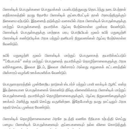
பிளாஸ்டிக் பொருள்களை பொதுமக்கள் பயன்படுத்துவது தொடர்ந்து நடைபெற்றால்
எதிர்காலத்தில் நமது தேசமே பிளாஸ்டிக் குப்பைமேட்டில் தான் அமைந்திருக்கும்
நிலைமை ஏற்படும். இதனைத் தடுக்கும் வகையில் அரசு பிளாஸ்டிக் பொருள்களுக்கு
மாற்றுப் பொருள்களைத் தயாரிக்க ஆய்வு மேற்கொள்ள முன்வர வேண்டும்.
பிளாஸ்டிக் பொருள்களுக்கு மாற்றாக மரபு பொறியியல் மூலம் உயிர் மறுசுழற்சி
பிளாஸ்டிக் கண்டுபிடிக்க அரசு மற்றும் தனியார் நிறுவனங்கள் ஆய்வு மேற்கொள்ள
வேண்டும்.
உயிர் மறுசுழற்சி மூலம் பிளாஸ்டிக் மாற்றுப் பொருளாகத் தயாரிக்கப்படும்
""ப்யோபால்'' என்ற மாற்றுப் பொருளைத் தயாரிக்கும் தொழிற்சாலைகளுக்கு அரசு
வரிச்சலுகை, இலவச இடம், இலவச மின்சாரம் அல்லது சலுகைக் கட்டணத்தில்
மின்சாரம் வழங்கி ஊக்கமளிக்க வேண்டும்.
பொருளாதாரத்தில் முன்னேறிய நாடுகள் ஸ்டார்ச் மற்றும் பாலி லாக்டிக் ஆசிட் என்ற
இயற்கையான பொருள்களைக் கொண்டு தீங்கு விளைவிக்காத பிளாஸ்டிக் மாற்றுப்
பொருள்களைத் தயாரிக்கும் தொழிற்சாலைகளுக்கும், ஆய்வு நிறுவனங்களுக்கும்
ஊக்கம் அளித்து உதவி செய்து வருகின்றன. இதேபோன்று நமது நாட்டிலும் அரசு
உதவி செய்ய முன்வர வேண்டும்.
பிளாஸ்டிக் தொழிற்சாலைகளை அரசே நடத்தி வணிக ரீதியாக உற்பத்தி செய்து
பழைய பிளாஸ்டிக் பொருள்களையும் குப்பைகளையும் நல்ல விலை கொடுத்துத்