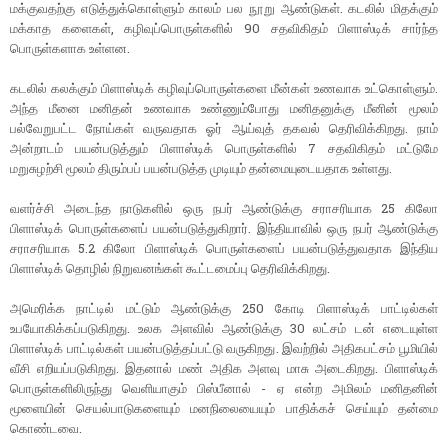
மக்குவதற்கு எடுத்துக்கொள்ளும் காலம் பல நூறு ஆண்டுகள். கடலில் மிதக்கும்
மக்காத களைகள், கழிவுப்பொருள்களில் 90 சதவிகிதம் பிளாஸ்டிக் சார்ந்த
பொருள்களாக உள்ளன.
கடலில் கலக்கும் பிளாஸ்டிக் கழிவுப்பொருள்களை மீன்கள் உணவாக உட்கொள்ளும்.
அந்த மீனை மனிதன் உணவாக உண்ணும்போது மனிதனுக்கு மீனின் மூலம்
பல்வேறுபட்ட நோய்கள் வருவதாக ஓர் ஆய்வுத் தகவல் தெரிவிக்கிறது. நாம்
அன்றாடம் பயன்படுத்தும் பிளாஸ்டிக் பொருள்களில் 7 சதவிகிதம் மட்டுமே
மறுசுழற்சி மூலம் திரும்பப் பயன்படுத்த முடியும் தன்மையுடையதாக உள்ளது.
வளர்ச்சி அடைந்த நாடுகளில் ஒரு நபர் ஆண்டுக்கு சராசரியாக 25 கிலோ
பிளாஸ்டிக் பொருள்களைப் பயன்படுத்துகிறார். இந்தியாவில் ஒரு நபர் ஆண்டுக்கு
சராசரியாக 5.2 கிலோ பிளாஸ்டிக் பொருள்களைப் பயன்படுத்துவதாக இந்திய
பிளாஸ்டிக் தொழில் நிறுவனங்கள் கூட்டமைப்பு தெரிவிக்கிறது.
அமெரிக்க நாட்டில் மட்டும் ஆண்டுக்கு 250 கோடி பிளாஸ்டிக் பாட்டில்கள்
உபயோகிக்கப்படுகிறது. உலக அளவில் ஆண்டுக்கு 30 லட்சம் டன் எடையுள்ள
பிளாஸ்டிக் பாட்டில்கள் பயன்படுத்தப்பட்டு வருகிறது. இவற்றில் அதிகபட்சம் பூமியில்
வீசி எறியப்படுகிறது. இதனால் மண் அதிக அளவு மாசு அடைகிறது. பிளாஸ்டிக்
பொருள்களிலிருந்து வெளியாகும் பிஸ்பீனால் - ஏ என்ற அமிலம் மனிதனின்
மூளையின் செயல்பாடுகளையும் மனநிலையையும் பாதிக்கச் செய்யும் தன்மை
கொண்டவை.