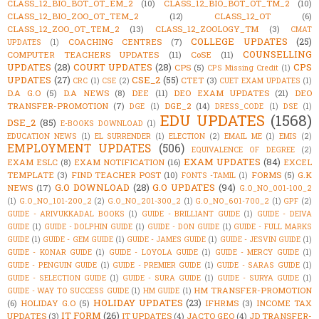
CLASS_12_BIO_BOT_OT_EM_2
(10)
CLASS_12_BIO_BOT_OT_TM_2
(10)
CLASS_12_BIO_ZOO_OT_TEM_2
(12)
CLASS_12_OT
(6)
CLASS_12_ZOO_OT_TEM_2
(13)
CLASS_12_ZOOLOGY_TM
(3)
CMAT
COLLEGE UPDATES
(25)
COACHING CENTRES
(7)
UPDATES
(1)
COUNSELLING
COMPUTER TEACHERS UPDATES
(11)
CoSE
(11)
UPDATES
(28)
COURT UPDATES
(28)
CPS
CPS
(5)
CPS Missing Credit
(1)
UPDATES
(27)
CSE_2
(55)
CTET
(3)
CRC
(1)
CSE
(2)
CUET EXAM UPDATES
(1)
D.A G.O
(5)
D.A NEWS
(8)
DEE
(11)
DEO EXAM UPDATES
(21)
DEO
TRANSFER-PROMOTION
(7)
DGE_2
(14)
DGE
(1)
DRESS_CODE
(1)
DSE
(1)
EDU UPDATES
(1568)
DSE_2
(85)
E-BOOKS DOWNLOAD
(1)
EDUCATION NEWS
(1)
EL SURRENDER
(1)
ELECTION
(2)
EMAIL ME
(1)
EMIS
(2)
EMPLOYMENT UPDATES
(506)
EQUIVALENCE OF DEGREE
(2)
EXAM UPDATES
(84)
EXAM ESLC
(8)
EXAM NOTIFICATION
(16)
EXCEL
TEMPLATE
(3)
FIND TEACHER POST
(10)
FORMS
(5)
G.K
FONTS -TAMIL
(1)
G.O DOWNLOAD
(28)
G.O UPDATES
(94)
NEWS
(17)
G.O_NO_001-100_2
(1)
G.O_NO_101-200_2
(2)
G.O_NO_201-300_2
(1)
G.O_NO_601-700_2
(1)
GPF
(2)
GUIDE - ARIVUKKADAL BOOKS
(1)
GUIDE - BRILLIANT GUIDE
(1)
GUIDE - DEIVA
GUIDE
(1)
GUIDE - DOLPHIN GUIDE
(1)
GUIDE - DON GUIDE
(1)
GUIDE - FULL MARKS
GUIDE
(1)
GUIDE - GEM GUIDE
(1)
GUIDE - JAMES GUIDE
(1)
GUIDE - JESVIN GUIDE
(1)
GUIDE - KONAR GUIDE
(1)
GUIDE - LOYOLA GUIDE
(1)
GUIDE - MERCY GUIDE
(1)
GUIDE - PENGUIN GUIDE
(1)
GUIDE - PREMIER GUIDE
(1)
GUIDE - SARAS GUIDE
(1)
GUIDE - SELECTION GUIDE
(1)
GUIDE - SURA GUIDE
(1)
GUIDE - SURYA GUIDE
(1)
HM TRANSFER-PROMOTION
GUIDE - WAY TO SUCCESS GUIDE
(1)
HM GUIDE
(1)
HOLIDAY UPDATES
(23)
(6)
HOLIDAY G.O
(5)
IFHRMS
(3)
INCOME TAX
IT FORM
(26)
UPDATES
(3)
IT UPDATES
(4)
JACTO GEO
(4)
JD TRANSFER-