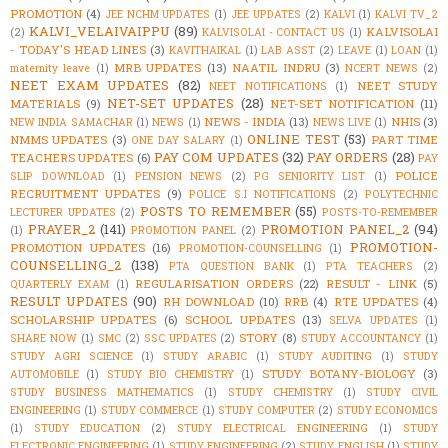
PROMOTION
(4)
JEE NCHM UPDATES
(1)
JEE UPDATES
(2)
KALVI
(1)
KALVI TV_2
KALVI_VELAIVAIPPU
(89)
KALVISOLAI
(2)
KALVISOLAI - CONTACT US
(1)
- TODAY'S HEAD LINES
(3)
KAVITHAIKAL
(1)
LAB ASST
(2)
LEAVE
(1)
LOAN
(1)
MRB UPDATES
(13)
NAATIL INDRU
(3)
maternity leave
(1)
NCERT NEWS
(2)
NEET EXAM UPDATES
(82)
NEET STUDY
NEET NOTIFICATIONS
(1)
NET-SET UPDATES
(28)
MATERIALS
(9)
NET-SET NOTIFICATION
(11)
NEWS - INDIA
(13)
NHIS
(3)
NEW INDIA SAMACHAR
(1)
NEWS
(1)
NEWS LIVE
(1)
ONLINE TEST
(53)
NMMS UPDATES
(3)
PART TIME
ONE DAY SALARY
(1)
PAY COM UPDATES
(32)
PAY ORDERS
(28)
TEACHERS UPDATES
(6)
PAY
POLICE
SLIP DOWNLOAD
(1)
PENSION NEWS
(2)
PG SENIORITY LIST
(1)
RECRUITMENT UPDATES
(9)
POLICE S.I NOTIFICATIONS
(2)
POLYTECHNIC
POSTS TO REMEMBER
(55)
LECTURER UPDATES
(2)
POSTS-TO-REMEMBER
PRAYER_2
(141)
PROMOTION PANEL_2
(94)
(1)
PROMOTION PANEL
(2)
PROMOTION-
PROMOTION UPDATES
(16)
PROMOTION-COUNSELLING
(1)
COUNSELLING_2
(138)
PTA QUESTION BANK
(1)
PTA TEACHERS
(2)
REGULARISATION ORDERS
(22)
RESULT - LINK
(5)
QUARTERLY EXAM
(1)
RESULT UPDATES
(90)
RH DOWNLOAD
(10)
RRB
(4)
RTE UPDATES
(4)
SCHOLARSHIP UPDATES
(6)
SCHOOL UPDATES
(13)
SELVA UPDATES
(1)
STORY
(8)
SHARE NOW
(1)
SMC
(2)
SSC UPDATES
(2)
STUDY ACCOUNTANCY
(1)
STUDY AGRI SCIENCE
(1)
STUDY ARABIC
(1)
STUDY AUDITING
(1)
STUDY
STUDY BOTANY-BIOLOGY
(3)
AUTOMOBILE
(1)
STUDY BIO CHEMISTRY
(1)
STUDY BUSINESS MATHEMATICS
(1)
STUDY CHEMISTRY
(1)
STUDY CIVIL
ENGINEERING
(1)
STUDY COMMERCE
(1)
STUDY COMPUTER
(2)
STUDY ECONOMICS
(1)
STUDY EDUCATION
(2)
STUDY ELECTRICAL ENGINEERING
(1)
STUDY
ELECTRONIC ENGINEERING
(1)
STUDY ENGINEERING
(2)
STUDY ENGLISH
(1)
STUDY