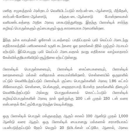
மனித சமூகத்தால் அன்றாடம் வெளியிடப்படும் கார்பன்-டை-ஆக்சைடு, மீத்தேன்,
கார்பன்-மோனோ-ஆக்சைடு, கந்தக-டை-ஆக்சைடு போன்றவைகள்
வளிமண்டலத்தை அதிக அளவு மாசுபடுத்துகிறது. இதற்கு பிளாஸ்டிக் சார்ந்த
கழிவுப் பொருள்களும் குப்பைகளும் ஒரு காரணமாக அமைகின்றன.
இந்த நச்சு வாயுக்கள் ஓசோன் படலத்தைப் பாதிப்பதால் புவி வெப்பம் அடைந்து
எதிர்காலத்தில் பனிமலைகள் உருகி கடற்கரை ஓர நகரங்கள் நீரில் மூழ்கும் அபாயம்
ஏற்படும். இப்பொழுது புவி வெப்பம் அடைவதால் நமது எதிர்கால வாழ்வாதாரம்
கேள்விக்குறியாகிவிடும் சூழ்நிலை ஏற்பட்டுள்ளது.
பிளாஸ்டிக் பொருள்களையும், பிளாஸ்டிக் கைப்பைகளையும், பிளாஸ்டிக்
உறைகளையும் மக்கள் எளிதாகக் கையாள்கின்றனர். சென்னையில் ஒருநாளில்
மட்டும் வெளியேற்றப்படும் பிளாஸ்டிக் குப்பை பொருள்களின் அளவு 1.86 லட்சம்
கிலோவாகும். சென்னை, பெங்களூர், ஹைதராபாத் போன்ற நகரங்களில் தினமும்
வெளியேற்றப்படும் அல்லது பொதுமக்களால் கொட்டப்படும் பிளாஸ்டிக்
கழிவுப்பொருள்களின் அளவு நாள் ஒன்றுக்கு 200 டன் முதல் 250 டன் வரை
என்பதைக் கேட்கும்போது நெஞ்சு வெடிக்கிறது.
ஒரு பிளாஸ்டிக் பொருள் மக்குவதற்கு ஆகும் காலம் 100 ஆண்டு முதல் 1,000
ஆண்டு வரை ஆகும். ஒரு பிளாஸ்டிக் பையானது மக்களால் சராசரியாகப்
பயன்படுத்தப்படும் நேரம் வெறும் 20 நிமிடங்கள் மட்டுமே. ஆனால், அவை