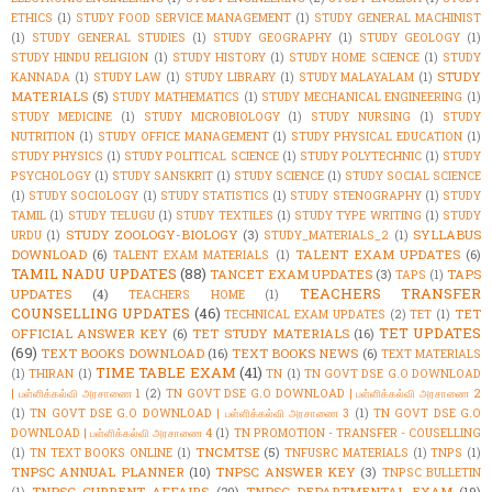
ETHICS
(1)
STUDY FOOD SERVICE MANAGEMENT
(1)
STUDY GENERAL MACHINIST
(1)
STUDY GENERAL STUDIES
(1)
STUDY GEOGRAPHY
(1)
STUDY GEOLOGY
(1)
STUDY HINDU RELIGION
(1)
STUDY HISTORY
(1)
STUDY HOME SCIENCE
(1)
STUDY
STUDY
KANNADA
(1)
STUDY LAW
(1)
STUDY LIBRARY
(1)
STUDY MALAYALAM
(1)
MATERIALS
(5)
STUDY MATHEMATICS
(1)
STUDY MECHANICAL ENGINEERING
(1)
STUDY MEDICINE
(1)
STUDY MICROBIOLOGY
(1)
STUDY NURSING
(1)
STUDY
NUTRITION
(1)
STUDY OFFICE MANAGEMENT
(1)
STUDY PHYSICAL EDUCATION
(1)
STUDY PHYSICS
(1)
STUDY POLITICAL SCIENCE
(1)
STUDY POLYTECHNIC
(1)
STUDY
PSYCHOLOGY
(1)
STUDY SANSKRIT
(1)
STUDY SCIENCE
(1)
STUDY SOCIAL SCIENCE
(1)
STUDY SOCIOLOGY
(1)
STUDY STATISTICS
(1)
STUDY STENOGRAPHY
(1)
STUDY
TAMIL
(1)
STUDY TELUGU
(1)
STUDY TEXTILES
(1)
STUDY TYPE WRITING
(1)
STUDY
STUDY ZOOLOGY-BIOLOGY
(3)
SYLLABUS
URDU
(1)
STUDY_MATERIALS_2
(1)
DOWNLOAD
(6)
TALENT EXAM UPDATES
(6)
TALENT EXAM MATERIALS
(1)
TAMIL NADU UPDATES
(88)
TANCET EXAM UPDATES
(3)
TAPS
TAPS
(1)
TEACHERS TRANSFER
UPDATES
(4)
TEACHERS HOME
(1)
COUNSELLING UPDATES
(46)
TET
TECHNICAL EXAM UPDATES
(2)
TET
(1)
TET UPDATES
OFFICIAL ANSWER KEY
(6)
TET STUDY MATERIALS
(16)
(69)
TEXT BOOKS DOWNLOAD
(16)
TEXT BOOKS NEWS
(6)
TEXT MATERIALS
TIME TABLE EXAM
(41)
(1)
THIRAN
(1)
TN
(1)
TN GOVT DSE G.O DOWNLOAD
| பள்ளிக்கல்வி அரசாணை 1
(2)
TN GOVT DSE G.O DOWNLOAD | பள்ளிக்கல்வி அரசாணை 2
(1)
TN GOVT DSE G.O DOWNLOAD | பள்ளிக்கல்வி அரசாணை 3
(1)
TN GOVT DSE G.O
DOWNLOAD | பள்ளிக்கல்வி அரசாணை 4
(1)
TN PROMOTION - TRANSFER - COUSELLING
TNCMTSE
(5)
(1)
TN TEXT BOOKS ONLINE
(1)
TNFUSRC MATERIALS
(1)
TNPS
(1)
TNPSC ANNUAL PLANNER
(10)
TNPSC ANSWER KEY
(3)
TNPSC BULLETIN
TNPSC CURRENT AFFAIRS
(20)
TNPSC DEPARTMENTAL EXAM
(19)