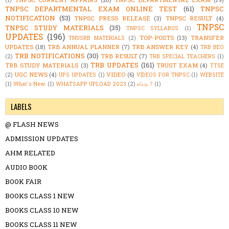
(1)
TNPSC DEPARTMENTAL EXAM ONLINE TEST
(61)
TNPSC
NOTIFICATION
(53)
TNPSC PRESS RELEASE
(3)
TNPSC RESULT
(4)
TNPSC
TNPSC STUDY MATERIALS
(35)
TNPSC SYLLABUS
(1)
UPDATES
(196)
TOP-POSTS
(13)
TRANSFER
TNUSRB MATERIALS
(2)
UPDATES
(18)
TRB ANNUAL PLANNER
(7)
TRB ANSWER KEY
(4)
TRB BEO
TRB NOTIFICATIONS
(30)
TRB RESULT
(7)
(2)
TRB SPECIAL TEACHERS
(1)
TRB UPDATES
(161)
TRB STUDY MATERIALS
(3)
TRUST EXAM
(4)
TTSE
UGC NEWS
(4)
VIDEO
(6)
(2)
UPS UPDATES
(1)
VIDEOS FOR TNPSC
(1)
WEBSITE
(1)
What's New.
(1)
WHATSAPP UPLOAD 2023
(2)
எப்படி ?
(1)
LABELS
@ FLASH NEWS
ADMISSION UPDATES
AHM RELATED
AUDIO BOOK
BOOK FAIR
BOOKS CLASS 1 NEW
BOOKS CLASS 10 NEW
BOOKS CLASS 11 NEW