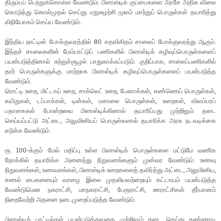
திரும்பப் பெற்றுக்கொள்ள வேண்டும். பிளாஸ்டிக் குப்பைகளை அரசே அதிக விலை
கொடுத்து கொள்முதல் செய்து மறுசுழற்சி மூலம் மாற்றுப் பொருள்கள் தயாரித்து
விநியோகம் செய்ய வேண்டும்.
இந்திய நாட்டின் போக்குவரத்தில் 80 சதவிகிதம் சாலைப் போக்குவரத்து ஆகும்.
இந்தச் சாலைகளின் மேம்பாட்டுப் பணிகளில் பிளாஸ்டிக் கழிவுப்பொருள்களைப்
பயன்படுத்தினால் சுற்றுச்சூழல் பாதுகாக்கப்படும். குறிப்பாக, சாலைப்பணிகளில்
தார் பொருள்களுக்கு மாற்றாக பிளாஸ்டிக் கழிவுப்பொருள்களைப் பயன்படுத்த
வேண்டும்.
ரொட்டி உறை, மிட்டாய் உறை, சாக்லெட் உறை, பேனாக்கள், எண்ணெய் பொருள்கள்,
கயிறுகள், டப்பாக்கள், டின்கள், மசாலை பொருள்கள், உறைகள், விளம்பரப்
பதாகைகள் போன்றவை பிளாஸ்டிக்கினால் தயாரிப்பது முற்றிலும் தடை
செய்யப்பட்டு அட்டை, அலுமினியப் பொருள்களால் தயாரிக்க அரசு நடவடிக்கை
எடுக்க வேண்டும்.
ரூ. 100-க்கும் மேல் மதிப்பு உள்ள பிளாஸ்டிக் பொருள்களை மட்டுமே வணிக
நோக்கில் தயாரிக்க அனைத்து நிறுவனங்களும் முன்வர வேண்டும். உணவு
நிறுவனங்கள், உணவகங்கள், பிளாஸ்டிக் உறைகளைத் தவிர்த்து அட்டை, அலுமினிய,
சணல் பைகளையும் வாழை இலை முதலியவற்றையும் கட்டாயம் பயன்படுத்த
வேண்டுமென நகராட்சி, மாநகராட்சி, பேரூராட்சி, ஊராட்சிகள் தீர்மானம்
நிறைவேற்றி அதனை நடைமுறைப்படுத்த வேண்டும்.
பிளாஸ்டிக் பாட்டில்கள் பயன்படுத்துவதை முற்றிலும் தடை செய்து கண்ணாடி