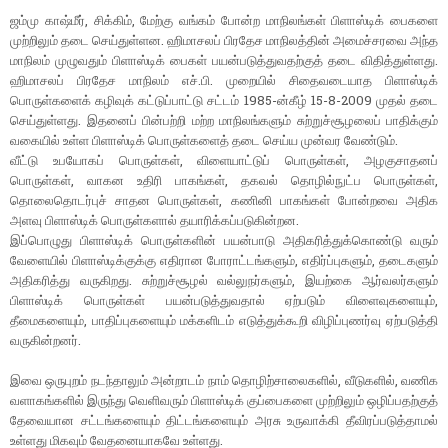
ஜம்மு காஷ்மீர், சிக்கிம், மேற்கு வங்கம் போன்ற மாநிலங்கள் பிளாஸ்டிக் பைகளை
முற்றிலும் தடை செய்துள்ளன. ஹிமாசலப் பிரதேச மாநிலத்தின் அமைச்சரவை அந்த
மாநிலம் முழுவதும் பிளாஸ்டிக் பைகள் பயன்படுத்துவதற்குத் தடை விதித்துள்ளது.
ஹிமாசலப் பிரதேச மாநிலம் எச்.பி. முறையில் சிதைவடையாத பிளாஸ்டிக்
பொருள்களைக் கழிவுக் கட்டுப்பாட்டு சட்டம் 1985-ன்கீழ் 15-8-2009 முதல் தடை
செய்துள்ளது. இதனைப் பின்பற்றி மற்ற மாநிலங்களும் சுற்றுச்சூழலைப் பாதிக்கும்
வகையில் உள்ள பிளாஸ்டிக் பொருள்களைத் தடை செய்ய முன்வர வேண்டும்.
வீட்டு உபயோகப் பொருள்கள், விளையாட்டுப் பொருள்கள், அழகுசாதனப்
பொருள்கள், வாகன உதிரி பாகங்கள், தகவல் தொழில்நுட்ப பொருள்கள்,
தொலைதொடர்புச் சாதன பொருள்கள், கணினி பாகங்கள் போன்றவை அதிக
அளவு பிளாஸ்டிக் பொருள்களால் தயாரிக்கப்படுகின்றன.
இப்பொழுது பிளாஸ்டிக் பொருள்களின் பயன்பாடு அதிகரித்துக்கொண்டு வரும்
வேளையில் பிளாஸ்டிக்குக்கு எதிரான போராட்டங்களும், எதிர்ப்புகளும், தடைகளும்
அதிகரித்து வருகிறது. சுற்றுச்சூழல் வல்லுநர்களும், இயற்கை ஆர்வலர்களும்
பிளாஸ்டிக் பொருள்கள் பயன்படுத்துவதால் ஏற்படும் விளைவுகளையும்,
தீமைகளையும், பாதிப்புகளையும் மக்களிடம் எடுத்துக்கூறி விழிப்புணர்வு ஏற்படுத்தி
வருகின்றனர்.
இவை ஒருபுறம் நடந்தாலும் அன்றாடம் நாம் தொழிற்சாலைகளில், வீடுகளில், வணிக
வளாகங்களில் இருந்து வெளிவரும் பிளாஸ்டிக் குப்பைகளை முற்றிலும் ஒழிப்பதற்குத்
தேவையான சட்டங்களையும் திட்டங்களையும் அரசு உருவாக்கி தீவிரப்படுத்தாமல்
உள்ளது மிகவும் வேதனையாகவே உள்ளது.