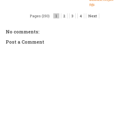
றது.
Pages (150)
1
2
3
4
Next
No comments:
Post a Comment