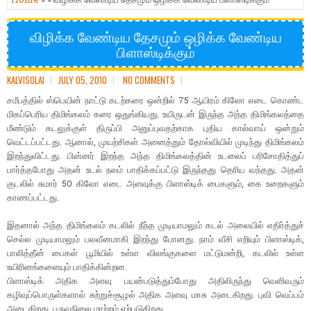
விழிக்க வேண்டிய தேசமும் ஒழிக்க வேண்டிய
பிளாஸ்டிக்கும்
KALVISOLAI
JULY 05, 2010
NO COMMENTS
சமீபத்தில் ஸ்பெயின் நாட்டு கடற்கரை ஒன்றில் 75 ஆயிரம் கிலோ எடை கொண்ட
மிகப்பெரிய திமிங்கலம் கரை ஒதுங்கியது. உயிருடன் இருந்த அந்த திமிங்கலத்தை
மீண்டும் கடலுக்குள் திருப்பி அனுப்புவதற்காக புதிய கால்வாய் ஒன்றும்
வெட்டப்பட்டது. ஆனால், முயற்சிகள் அனைத்தும் தோல்வியில் முடிந்து திமிங்கலம்
இறந்துவிட்டது. பின்னர் இறந்த அந்த திமிங்கலத்தின் உடலைப் பரிசோதித்துப்
பார்த்தபோது அதன் உடல் நலம் பாதிக்கப்பட்டு இருந்தது தெரிய வந்தது. அதன்
குடலில் சுமார் 50 கிலோ எடை அளவுக்கு பிளாஸ்டிக் பைகளும், கை உறைகளும்
காணப்பட்டது.
இதனால் அந்த திமிங்கலம் கடலில் நீந்த முடியாமலும் கடல் அலையில் எதிர்த்துச்
செல்ல முடியாமலும் பலவீனமாகி இறந்து போனது. நாம் வீசி எறியும் பிளாஸ்டிக்,
பாலித்தீன் பைகள் பூமியில் உள்ள விலங்குகளை மட்டுமன்றி, கடலில் உள்ள
உயிரினங்களையும் பாதிக்கின்றன.
பிளாஸ்டிக் அதிக அளவு பயன்படுத்தும்போது அதிலிருந்து வெளிவரும்
கழிவுப்பொருள்களால் சுற்றுச்சூழல் அதிக அளவு மாசு அடைகிறது. புவி வெப்பம்
அடைகிறது. பருவநிலை மாற்றம் ஏற்படுகிறது.