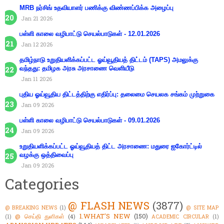
MRB நர்சிங் உதவியாளர் பணிக்கு விண்ணப்பிக்க அழைப்பு
Jan 21 2026
பள்ளி காலை வழிபாட்டு செயல்பாடுகள் - 12.01.2026
Jan 12 2026
தமிழ்நாடு உறுதியளிக்கப்பட்ட ஓய்வூதியத் திட்டம் (TAPS) அமலுக்கு
வந்தது: தமிழக அரசு அரசாணை வெளியீடு
Jan 11 2026
புதிய ஓய்வூதிய திட்டத்திற்கு எதிர்ப்பு: தலைமை செயலக சங்கம் முற்றுகை
Jan 09 2026
பள்ளி காலை வழிபாட்டு செயல்பாடுகள் - 09.01.2026
Jan 09 2026
உறுதியளிக்கப்பட்ட ஓய்வூதியத் திட்ட அரசாணை: மதுரை ஐகோர்ட்டில்
வழக்கு ஒத்திவைப்பு
Jan 09 2026
Categories
@ FLASH NEWS
(3877)
@ BREAKING NEWS
(1)
@ SITE MAP
1.WHAT'S NEW
(150)
@ செய்தி துளிகள்
(4)
(1)
ACADEMIC CIRCULAR
(1)