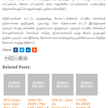
பாட்டில்கள், உலோக பாட்டில்கள், தகர அலுமினிய பாட்டில்களைப் பயன்படுத்த
நிறுவனங்களும் பொதுமக்களும் முன்வர வேண்டும்.
விழிப்புணர்வுக் கூட்டம், கருத்தரங்கு, போராட்டத்தினால் மட்டுமே பிளாஸ்டிக்
குப்பைகளை ஒழித்துவிட முடியாது. அரசு கடுமையான சட்டம் இயற்றுவதன்
மூலமும் பொது மக்களின் முழுமையான ஒத்துழைப்பு மூலமும் மட்டுமே பிளாஸ்டிக்
பொருள்களையும் பிளாஸ்டிக் சார்ந்த குப்பைகளையும் நமது தேசம் முழுவதும்
ஒழிக்க முடியும். மாசு இல்லாத தேசமாக உலக நாடுகளுக்கு முன்னோடியாக விழித்த
தேசமாய் எழுந்து நிற்போம்.
Share:
Related Posts:
RTI 1 | தேர்வு
Letter No.
SSA திட்டத்தின்
G.O.(1D)
நிலை மற்றும்
63305 / Pay
கீழ்
No.206Dt:
சிறப்பு நிலை
Cell / 2010 – 5,
தோற்றுவிக்கப்ப
August 25,