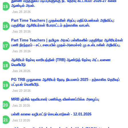
துணை மருத்துவப் படிப்புகளுக்கு நீட் தேர்வு கட்டாயம்: 2026-27 கல்வி
ஆண்டில் அமல்.
Jan 25 2026
Part Time Teachers | முதல்வரின் சிறப்பு மதிப்பெண்கள் அறிவிப்பு:
பகுதிநேர ஆசிரியர்கள் போராட்டம் தற்காலிக வாபஸ்.
Jan 25 2026
Part Time Teachers | தமிழக அரசுப் பள்ளிகளில் பகுதிநேர ஆசிரியர்கள்
பணி நிரந்தரம் - சட்டசபையில் முதல்-அமைச்சர் மு.க.ஸ்டாலின் அறிவிப்பு.
Jan 25 2026
ஆசிரியா் தோ்வு வாரியத்தின் (TRB) ஆண்டுத் தோ்வு அட்டவணை
வெளியீடு
Jan 24 2026
PG TRB முதுகலை ஆசிரியர் நேரடி நியமனம் 2025 - தற்காலிக தெரிவுப்
பட்டியல் வெளியீடு.
Jan 23 2026
MRB நர்சிங் உதவியாளர் பணிக்கு விண்ணப்பிக்க அழைப்பு
Jan 21 2026
பள்ளி காலை வழிபாட்டு செயல்பாடுகள் - 12.01.2026
Jan 12 2026