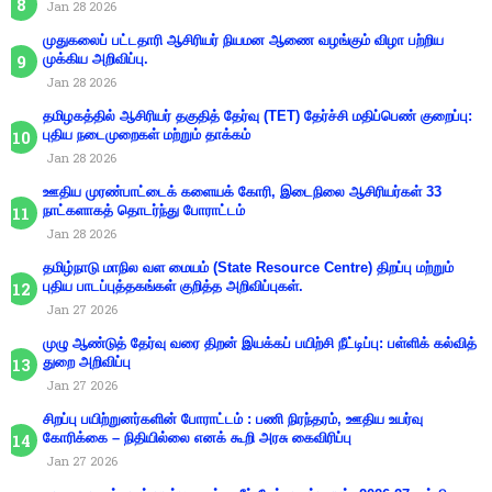
Jan 28 2026
முதுகலைப் பட்டதாரி ஆசிரியர் நியமன ஆணை வழங்கும் விழா பற்றிய
முக்கிய அறிவிப்பு.
Jan 28 2026
தமிழகத்தில் ஆசிரியர் தகுதித் தேர்வு (TET) தேர்ச்சி மதிப்பெண் குறைப்பு:
புதிய நடைமுறைகள் மற்றும் தாக்கம்
Jan 28 2026
ஊதிய முரண்பாட்டைக் களையக் கோரி, இடைநிலை ஆசிரியர்கள் 33
நாட்களாகத் தொடர்ந்து போராட்டம்
Jan 28 2026
தமிழ்நாடு மாநில வள மையம் (State Resource Centre) திறப்பு மற்றும்
புதிய பாடப்புத்தகங்கள் குறித்த அறிவிப்புகள்.
Jan 27 2026
முழு ஆண்டுத் தேர்வு வரை திறன் இயக்கப் பயிற்சி நீட்டிப்பு: பள்ளிக் கல்வித்
துறை அறிவிப்பு
Jan 27 2026
சிறப்பு பயிற்றுனர்களின் போராட்டம் : பணி நிரந்தரம், ஊதிய உயர்வு
கோரிக்கை – நிதியில்லை எனக் கூறி அரசு கைவிரிப்பு
Jan 27 2026