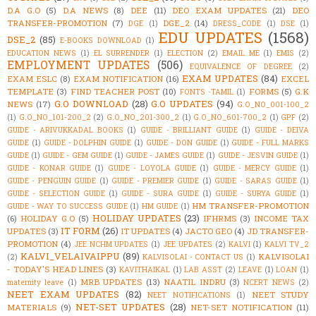
D.A G.O
(5)
D.A NEWS
(8)
DEE
(11)
DEO EXAM UPDATES
(21)
DEO
TRANSFER-PROMOTION
(7)
DGE_2
(14)
DGE
(1)
DRESS_CODE
(1)
DSE
(1)
EDU UPDATES
(1568)
DSE_2
(85)
E-BOOKS DOWNLOAD
(1)
EDUCATION NEWS
(1)
EL SURRENDER
(1)
ELECTION
(2)
EMAIL ME
(1)
EMIS
(2)
EMPLOYMENT UPDATES
(506)
EQUIVALENCE OF DEGREE
(2)
EXAM UPDATES
(84)
EXAM ESLC
(8)
EXAM NOTIFICATION
(16)
EXCEL
TEMPLATE
(3)
FIND TEACHER POST
(10)
FORMS
(5)
G.K
FONTS -TAMIL
(1)
G.O DOWNLOAD
(28)
G.O UPDATES
(94)
NEWS
(17)
G.O_NO_001-100_2
(1)
G.O_NO_101-200_2
(2)
G.O_NO_201-300_2
(1)
G.O_NO_601-700_2
(1)
GPF
(2)
GUIDE - ARIVUKKADAL BOOKS
(1)
GUIDE - BRILLIANT GUIDE
(1)
GUIDE - DEIVA
GUIDE
(1)
GUIDE - DOLPHIN GUIDE
(1)
GUIDE - DON GUIDE
(1)
GUIDE - FULL MARKS
GUIDE
(1)
GUIDE - GEM GUIDE
(1)
GUIDE - JAMES GUIDE
(1)
GUIDE - JESVIN GUIDE
(1)
GUIDE - KONAR GUIDE
(1)
GUIDE - LOYOLA GUIDE
(1)
GUIDE - MERCY GUIDE
(1)
GUIDE - PENGUIN GUIDE
(1)
GUIDE - PREMIER GUIDE
(1)
GUIDE - SARAS GUIDE
(1)
GUIDE - SELECTION GUIDE
(1)
GUIDE - SURA GUIDE
(1)
GUIDE - SURYA GUIDE
(1)
HM TRANSFER-PROMOTION
GUIDE - WAY TO SUCCESS GUIDE
(1)
HM GUIDE
(1)
HOLIDAY UPDATES
(23)
(6)
HOLIDAY G.O
(5)
IFHRMS
(3)
INCOME TAX
IT FORM
(26)
UPDATES
(3)
IT UPDATES
(4)
JACTO GEO
(4)
JD TRANSFER-
PROMOTION
(4)
JEE NCHM UPDATES
(1)
JEE UPDATES
(2)
KALVI
(1)
KALVI TV_2
KALVI_VELAIVAIPPU
(89)
KALVISOLAI
(2)
KALVISOLAI - CONTACT US
(1)
- TODAY'S HEAD LINES
(3)
KAVITHAIKAL
(1)
LAB ASST
(2)
LEAVE
(1)
LOAN
(1)
MRB UPDATES
(13)
NAATIL INDRU
(3)
maternity leave
(1)
NCERT NEWS
(2)
NEET EXAM UPDATES
(82)
NEET STUDY
NEET NOTIFICATIONS
(1)
NET-SET UPDATES
(28)
MATERIALS
(9)
NET-SET NOTIFICATION
(11)