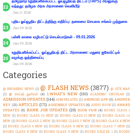
தமிழ்நாடு உறுதியளிக்கப்பட்ட ஓய்வூதியத் திட்டம் (TAPS) அமலுக்கு
வந்தது: தமிழக அரசு அரசாணை வெளியீடு
Jan 11 2026
புதிய ஓய்வூதிய திட்டத்திற்கு எதிர்ப்பு: தலைமை செயலக சங்கம் முற்றுகை
Jan 09 2026
பள்ளி காலை வழிபாட்டு செயல்பாடுகள் - 09.01.2026
Jan 09 2026
உறுதியளிக்கப்பட்ட ஓய்வூதியத் திட்ட அரசாணை: மதுரை ஐகோர்ட்டில்
வழக்கு ஒத்திவைப்பு
Jan 09 2026
Categories
@ FLASH NEWS
(3877)
@ BREAKING NEWS
(1)
@ SITE MAP
1.WHAT'S NEW
(150)
@ செய்தி துளிகள்
(4)
(1)
ACADEMIC CIRCULAR
(1)
ADMISSION UPDATES
(144)
ANDROID APP
(5)
ANSWER
AHM RELATED
(1)
ARTICLES
(171)
KEY
(21)
ASSEMBLY UPDATES
(6)
AWARD
AUDIO BOOK
(1)
BANK JOB UPDATES
(29)
UPDATES
(8)
BOOK FAIR
(4)
BOOKS CLASS 1
NEW
(1)
BOOKS CLASS 10 NEW
(1)
BOOKS CLASS 11 NEW
(1)
BOOKS CLASS 12
NEW
(1)
BOOKS CLASS 2 NEW
(1)
BOOKS CLASS 3 NEW
(1)
BOOKS CLASS 4 NEW
(1)
BOOKS CLASS 5 NEW
(1)
BOOKS CLASS 6 NEW
(1)
BOOKS CLASS 7 NEW
(1)
BOOKS CLASS 8 NEW
(1)
BOOKS CLASS 9 NEW
(1)
BOOKS D.ELE.ED 1
(1)
BOOKS