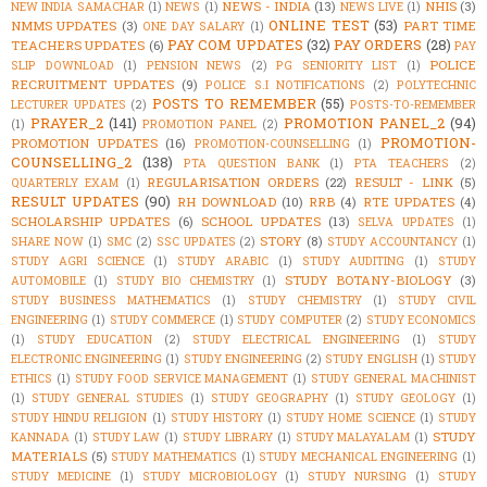
NEWS - INDIA
(13)
NHIS
(3)
NEW INDIA SAMACHAR
(1)
NEWS
(1)
NEWS LIVE
(1)
ONLINE TEST
(53)
NMMS UPDATES
(3)
PART TIME
ONE DAY SALARY
(1)
PAY COM UPDATES
(32)
PAY ORDERS
(28)
TEACHERS UPDATES
(6)
PAY
POLICE
SLIP DOWNLOAD
(1)
PENSION NEWS
(2)
PG SENIORITY LIST
(1)
RECRUITMENT UPDATES
(9)
POLICE S.I NOTIFICATIONS
(2)
POLYTECHNIC
POSTS TO REMEMBER
(55)
LECTURER UPDATES
(2)
POSTS-TO-REMEMBER
PRAYER_2
(141)
PROMOTION PANEL_2
(94)
(1)
PROMOTION PANEL
(2)
PROMOTION-
PROMOTION UPDATES
(16)
PROMOTION-COUNSELLING
(1)
COUNSELLING_2
(138)
PTA QUESTION BANK
(1)
PTA TEACHERS
(2)
REGULARISATION ORDERS
(22)
RESULT - LINK
(5)
QUARTERLY EXAM
(1)
RESULT UPDATES
(90)
RH DOWNLOAD
(10)
RRB
(4)
RTE UPDATES
(4)
SCHOLARSHIP UPDATES
(6)
SCHOOL UPDATES
(13)
SELVA UPDATES
(1)
STORY
(8)
SHARE NOW
(1)
SMC
(2)
SSC UPDATES
(2)
STUDY ACCOUNTANCY
(1)
STUDY AGRI SCIENCE
(1)
STUDY ARABIC
(1)
STUDY AUDITING
(1)
STUDY
STUDY BOTANY-BIOLOGY
(3)
AUTOMOBILE
(1)
STUDY BIO CHEMISTRY
(1)
STUDY BUSINESS MATHEMATICS
(1)
STUDY CHEMISTRY
(1)
STUDY CIVIL
ENGINEERING
(1)
STUDY COMMERCE
(1)
STUDY COMPUTER
(2)
STUDY ECONOMICS
(1)
STUDY EDUCATION
(2)
STUDY ELECTRICAL ENGINEERING
(1)
STUDY
ELECTRONIC ENGINEERING
(1)
STUDY ENGINEERING
(2)
STUDY ENGLISH
(1)
STUDY
ETHICS
(1)
STUDY FOOD SERVICE MANAGEMENT
(1)
STUDY GENERAL MACHINIST
(1)
STUDY GENERAL STUDIES
(1)
STUDY GEOGRAPHY
(1)
STUDY GEOLOGY
(1)
STUDY HINDU RELIGION
(1)
STUDY HISTORY
(1)
STUDY HOME SCIENCE
(1)
STUDY
STUDY
KANNADA
(1)
STUDY LAW
(1)
STUDY LIBRARY
(1)
STUDY MALAYALAM
(1)
MATERIALS
(5)
STUDY MATHEMATICS
(1)
STUDY MECHANICAL ENGINEERING
(1)
STUDY MEDICINE
(1)
STUDY MICROBIOLOGY
(1)
STUDY NURSING
(1)
STUDY