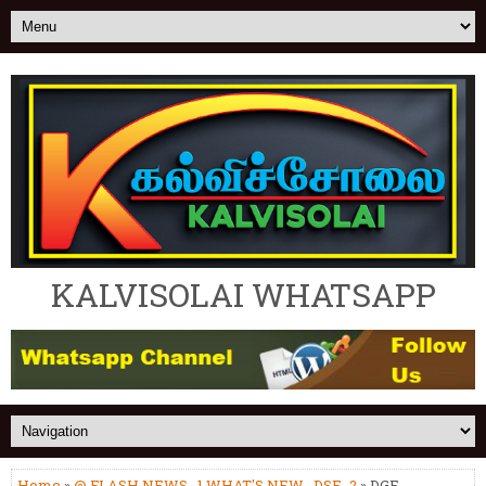
KALVISOLAI WHATSAPP
Home
»
@ FLASH NEWS
,
1.WHAT'S NEW
,
DSE_2
» DGE -