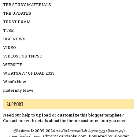
TRB STUDY MATERIALS
TRB UPDATES
TRUST EXAM
TTSE
UGC NEWS
VIDEO
VIDEOS FOR TNPSC
WEBSITE
WHATSAPP UPLOAD 2023
What's New.
maternity leave
SUPPORT
Need our help to
upload
or
customize
this blogger template?
Contact me
with details about the theme customization you need.
பதிப்புரிமை © 2009-2024 கல்விச்சோலையின் அனைத்து உரிமைகளும்
பாதுகாக்கப்பட்டவை. admin@kalvisolai.com. Powered by
Blogger
.