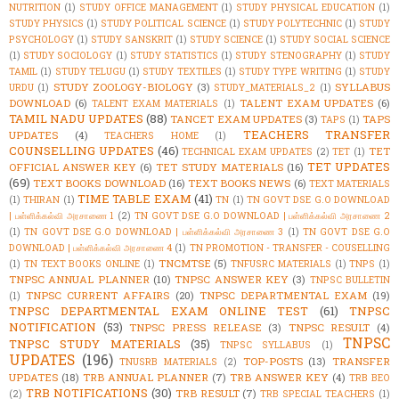
NUTRITION
(1)
STUDY OFFICE MANAGEMENT
(1)
STUDY PHYSICAL EDUCATION
(1)
STUDY PHYSICS
(1)
STUDY POLITICAL SCIENCE
(1)
STUDY POLYTECHNIC
(1)
STUDY
PSYCHOLOGY
(1)
STUDY SANSKRIT
(1)
STUDY SCIENCE
(1)
STUDY SOCIAL SCIENCE
(1)
STUDY SOCIOLOGY
(1)
STUDY STATISTICS
(1)
STUDY STENOGRAPHY
(1)
STUDY
TAMIL
(1)
STUDY TELUGU
(1)
STUDY TEXTILES
(1)
STUDY TYPE WRITING
(1)
STUDY
STUDY ZOOLOGY-BIOLOGY
(3)
SYLLABUS
URDU
(1)
STUDY_MATERIALS_2
(1)
DOWNLOAD
(6)
TALENT EXAM UPDATES
(6)
TALENT EXAM MATERIALS
(1)
TAMIL NADU UPDATES
(88)
TANCET EXAM UPDATES
(3)
TAPS
TAPS
(1)
TEACHERS TRANSFER
UPDATES
(4)
TEACHERS HOME
(1)
COUNSELLING UPDATES
(46)
TET
TECHNICAL EXAM UPDATES
(2)
TET
(1)
TET UPDATES
OFFICIAL ANSWER KEY
(6)
TET STUDY MATERIALS
(16)
(69)
TEXT BOOKS DOWNLOAD
(16)
TEXT BOOKS NEWS
(6)
TEXT MATERIALS
TIME TABLE EXAM
(41)
(1)
THIRAN
(1)
TN
(1)
TN GOVT DSE G.O DOWNLOAD
| பள்ளிக்கல்வி அரசாணை 1
(2)
TN GOVT DSE G.O DOWNLOAD | பள்ளிக்கல்வி அரசாணை 2
(1)
TN GOVT DSE G.O DOWNLOAD | பள்ளிக்கல்வி அரசாணை 3
(1)
TN GOVT DSE G.O
DOWNLOAD | பள்ளிக்கல்வி அரசாணை 4
(1)
TN PROMOTION - TRANSFER - COUSELLING
TNCMTSE
(5)
(1)
TN TEXT BOOKS ONLINE
(1)
TNFUSRC MATERIALS
(1)
TNPS
(1)
TNPSC ANNUAL PLANNER
(10)
TNPSC ANSWER KEY
(3)
TNPSC BULLETIN
TNPSC CURRENT AFFAIRS
(20)
TNPSC DEPARTMENTAL EXAM
(19)
(1)
TNPSC DEPARTMENTAL EXAM ONLINE TEST
(61)
TNPSC
NOTIFICATION
(53)
TNPSC PRESS RELEASE
(3)
TNPSC RESULT
(4)
TNPSC
TNPSC STUDY MATERIALS
(35)
TNPSC SYLLABUS
(1)
UPDATES
(196)
TOP-POSTS
(13)
TRANSFER
TNUSRB MATERIALS
(2)
UPDATES
(18)
TRB ANNUAL PLANNER
(7)
TRB ANSWER KEY
(4)
TRB BEO
TRB NOTIFICATIONS
(30)
TRB RESULT
(7)
(2)
TRB SPECIAL TEACHERS
(1)