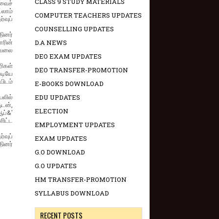
CLASS 9 STUDY MATERIALS
ிவைச்
டலாம்
COMPUTER TEACHERS UPDATES
்வுப்
COUNSELLING UPDATES
தினர்
ோரின்
D.A NEWS
வேலை
DEO EXAM UPDATES
ரிகள்
DEO TRANSFER-PROMOTION
படியே
யிடம்
E-BOOKS DOWNLOAD
யலில்
EDU UPDATES
டன்,
ELECTION
ப்&'
ளிட்ட
EMPLOYMENT UPDATES
்வுப்
EXAM UPDATES
ினர்
G.O DOWNLOAD
G.O UPDATES
HM TRANSFER-PROMOTION
SYLLABUS DOWNLOAD
RECENT POSTS