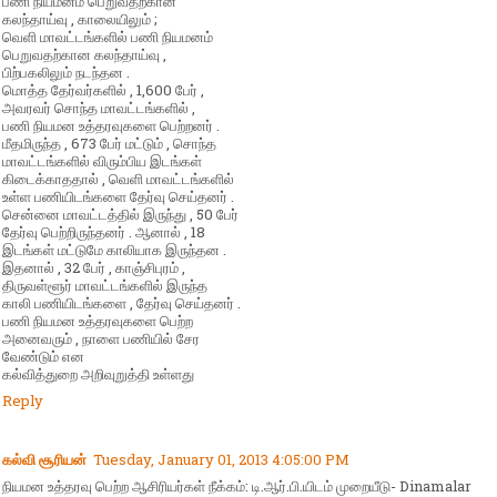
பணி நியமனம் பெறுவதற்கான
கலந்தாய்வு , காலையிலும் ;
வெளி மாவட்டங்களில் பணி நியமனம்
பெறுவதற்கான கலந்தாய்வு ,
பிற்பகலிலும் நடந்தன .
மொத்த தேர்வர்களில் , 1,600 பேர் ,
அவரவர் சொந்த மாவட்டங்களில் ,
பணி நியமன உத்தரவுகளை பெற்றனர் .
மீதமிருந்த , 673 பேர் மட்டும் , சொந்த
மாவட்டங்களில் விரும்பிய இடங்கள்
கிடைக்காததால் , வெளி மாவட்டங்களில்
உள்ள பணியிடங்களை தேர்வு செய்தனர் .
சென்னை மாவட்டத்தில் இருந்து , 50 பேர்
தேர்வு பெற்றிருந்தனர் . ஆனால் , 18
இடங்கள் மட்டுமே காலியாக இருந்தன .
இதனால் , 32 பேர் , காஞ்சிபுரம் ,
திருவள்ளூர் மாவட்டங்களில் இருந்த
காலி பணியிடங்களை , தேர்வு செய்தனர் .
பணி நியமன உத்தரவுகளை பெற்ற
அனைவரும் , நாளை பணியில் சேர
வேண்டும் என
கல்வித்துறை அறிவுறுத்தி உள்ளது
Reply
கல்வி சூரியன்
Tuesday, January 01, 2013 4:05:00 PM
நியமன உத்தரவு பெற்ற ஆசிரியர்கள் நீக்கம்: டி.ஆர்.பி.யிடம் முறையீடு- Dinamalar