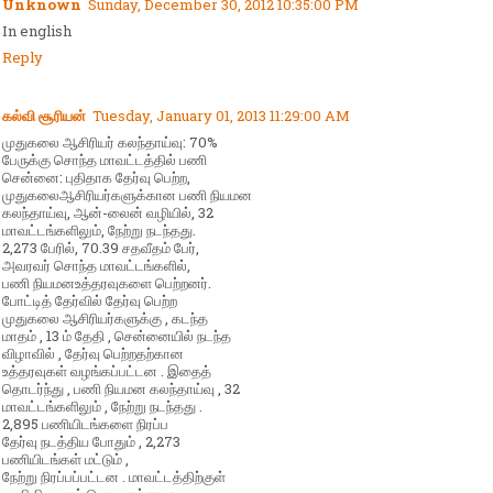
Unknown
Sunday, December 30, 2012 10:35:00 PM
In english
Reply
கல்வி சூரியன்
Tuesday, January 01, 2013 11:29:00 AM
முதுகலை ஆசிரியர் கலந்தாய்வு: 70%
பேருக்கு சொந்த மாவட்டத்தில் பணி
சென்னை: புதிதாக தேர்வு பெற்ற,
முதுகலைஆசிரியர்களுக்கான பணி நியமன
கலந்தாய்வு, ஆன்-லைன் வழியில், 32
மாவட்டங்களிலும், நேற்று நடந்தது.
2,273 பேரில், 70.39 சதவீதம் பேர்,
அவரவர் சொந்த மாவட்டங்களில்,
பணி நியமனஉத்தரவுகளை பெற்றனர்.
போட்டித் தேர்வில் தேர்வு பெற்ற
முதுகலை ஆசிரியர்களுக்கு , கடந்த
மாதம் , 13 ம் தேதி , சென்னையில் நடந்த
விழாவில் , தேர்வு பெற்றதற்கான
உத்தரவுகள் வழங்கப்பட்டன . இதைத்
தொடர்ந்து , பணி நியமன கலந்தாய்வு , 32
மாவட்டங்களிலும் , நேற்று நடந்தது .
2,895 பணியிடங்களை நிரப்ப
தேர்வு நடத்திய போதும் , 2,273
பணியிடங்கள் மட்டும் ,
நேற்று நிரப்பப்பட்டன . மாவட்டத்திற்குள்