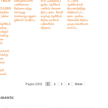
NTMEN
விரிவுரையாளர்
போட்டித்தேர்வு |
பட்டதாரி
பணிக்கான
ஓவிய ஆசிரியர்
ஆசிரியர்கள்
ELLING
தேர்வை ரத்து
பணியிடங்களை
நியமனத்திற்கு
 தெரிவு
செய்தது
நிரப்ப தடை கோரி
விதிக்கப்பட்ட
ட்டுள்ள
செல்லாது மதுரை
வழக்கு ஆசிரியர்
தடை தளர்வு.
ை
ஐகோர்ட்டு தீர்ப்பு
தேர்வு வாரியம்
விரைவில் தேர்வு
ஆசிரியர்
பதிலளிக்க
முடிவு வெளியாக
ுக்கு,
உத்தரவு.
வாய்ப்பு.
மற்றும்
 அன்று
யமன
ங்
 தகவல்.
 அன்று
யமன
ளை
றார்
தகவல்
Pages (150)
1
2
3
4
Next
mments: