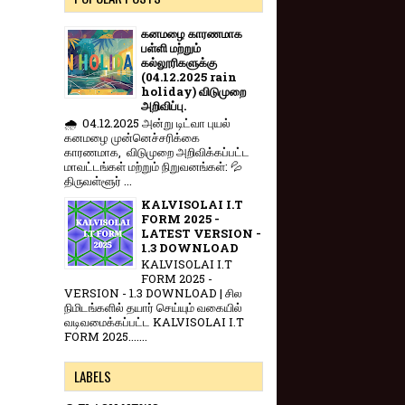
கனமழை காரணமாக
பள்ளி மற்றும்
கல்லூரிகளுக்கு
(04.12.2025 rain
holiday) விடுமுறை
அறிவிப்பு.
🌧️ 04.12.2025 அன்று டிட்வா புயல்
கனமழை முன்னெச்சரிக்கை
காரணமாக, விடுமுறை அறிவிக்கப்பட்ட
மாவட்டங்கள் மற்றும் நிறுவனங்கள்: 💦
திருவள்ளூர் ...
KALVISOLAI I.T
FORM 2025 -
LATEST VERSION -
1.3 DOWNLOAD
KALVISOLAI I.T
FORM 2025 -
VERSION - 1.3 DOWNLOAD | சில
நிமிடங்களில் தயார் செய்யும் வகையில்
வடிவமைக்கப்பட்ட KALVISOLAI I.T
FORM 2025.......
LABELS