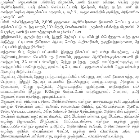
முதல்வர் ஜெயலலிதா பங்கேற்ற விழாவில், பணி நியமன உத்தரவு பெற்ற முத
ஆசிரியர்களில், பலர் நீக்கம் செய்யப்பட்டனர். இவர்கள், நேற்று நடந்த பணி 
கலந்தாய்வுக்கு அழைக்கப்படாததால், டி.ஆர்.பி., அலுவலகத்தில் குவிந்து, அதிகாரிக
முறையிட்டனர்.
பள்ளி கல்வித்துறையில், 2,895 முதுகலை ஆசிரியர்களை நியமனம் செய்ய நடவடி
எடுக்கப்பட்டு, கடந்த மாதம், 13ம் தேதி, சென்னையில் முதல்வர் பங்கேற்ற விழாவில், 
பேருக்கு, பணி நியமன உத்தரவுகள் வழங்கப்பட்டன.
இந்நிலையில், தகுதியற்ற பலர், இறுதி தேர்வுப் பட்டியலில் இடம்பெற்றதாக வந்த 
அடுத்து, பட்டியலை தீவிரமாக ஆய்வு செய்த அதிகாரிகள், தகுதியற்றவர்களை, தேர
பட்டியலில் இருந்து நீக்கினர்.
எத்தனை பேர், தேர்வுப் பட்டியலில் இருந்து நீக்கப்பட்டனர் என்ற விவரத்தை, டி.ஆர்
அதிகாரப்பூர்வமாக வெளியிடாத நிலையில், முதுகலை ஆசிரியர்களுக்கானபணி ந
கலந்தாய்வு, 32 மாவட்டங்களிலும், நேற்று நடந்தது. தகுதி வாய்ந்தவர்களுக்கு மட்
கலந்தாய்வில் பங்கேற்பதற்கு, முன்கூட்டியே, மாவட்ட முதன்மைக்கல்வி அலுவலர்கள் ம
அழைப்பு விடுக்கப்பட்டது.
அதன்படி, அவர்கள், நேற்று நடந்த கலந்தாய்வில் பங்கேற்று, பலர் பணி நியமன உத்தர
பெற்றனர். இறுதி தேர்வுப் பட்டியலில் இடம்பெற்றும், கலந்தாய்வுக்கு அழைப்பு
தேர்வர்கள், நேற்று டி.ஆர்.பி., அலுவலகத்தில் குவிந்தனர். மாநிலத்தின் பல
மாவட்டங்களில் இருந்து, 100க்கும் மேற்பட்டோர் வந்திருந்தனர். அவர்கள், டி.ஆர்
அலுவலர்களை சந்தித்து, முறையிட்டனர்.
அலுவலர்கள், சரியான பதிலை அளிக்கவில்லை என்றும், எதையாவது கூறி மழுப்புகின
என்றும், தேர்வர்கள் புகார் கூறினர். தாவரவியல் பிரிவில், ஒட்டுமொத்தமாக ஆசிரிய
தேர்வு செய்யப்படாததால், அந்த பிரிவைச் சேர்ந்த தேர்வர்களும், அதிகளவில் வந்தனர்.
அவர்கள் கூறியதாவது: தாவரவியலில், 204 இடங்கள் உள்ளன. ஒரு இடம்கூட நிரப்பவி
வழக்கு நிலுவையில் இருப்பதால், நிரப்பப்படவில்லை என்றும், வழக்கு முடிந்
நிரப்பப்படும் என்றும் முதலில் டி.ஆர்.பி., அதிகாரிகள் கூறினர். அதிகாரிகளைச் சந்தி
வழக்கு குறித்த விவரங்களை கேட்டு, வழக்கு எண் விவரத்தை பதிவு செய
இணையதளத்தில் பார்த்தபோது, வழக்கு முடிந்துவிட்ட விவரம் தெரியவந்தது.