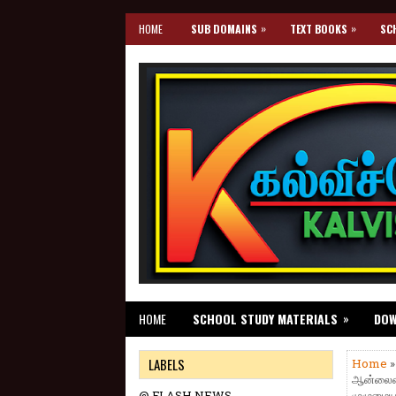
»
»
HOME
SUB DOMAINS
TEXT BOOKS
SC
»
HOME
SCHOOL STUDY MATERIALS
DO
LABELS
Home
ஆன்லைன் 
@ FLASH NEWS
முழுமையா