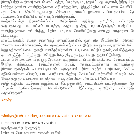
இதைப்பற்றி அதிகாரிகளிடம் கேட்டதற்கு, "வழக்கு முடிந்துவிட்டது. ஆனால், இந்த பிர
சேர்ந்தவர்களின் சான்றிதழ்களை சரிபார்த்தபின், இறுதிதேர்வு பட்டியலை வெளியி
என, கோர்ட் தெரிவித்துள்ளது. அதன்படி, சான்றிதழ்களை சரிபார்த்தபின், தேர
பட்டியலை வெளியிடுவோம்" என, தெரிவித்தனர்.
கலந்தாய்வுக்கு நிராகரிக்கப்பட்ட தேர்வர்கள் குறித்து, டி.ஆர்.பி., வட்டாரத்
கூறியதாவது: பல லட்சம் பேருக்கு தேர்வு நடத்தி, 6,000த்திற்கும் மேற்பட்ட
சான்றிதழ்களை சரிபார்த்து, தேர்வு முடிவை வெளியிடுவது என்பது, சாதாரண 
கிடையாது.
மாவட்டங்களில் நடந்த சான்றிதழ் சரிபார்ப்புகளில், ஒரு சில இடங்களில், அதிகா
சரியாக கவனிக்காததால், சில தவறுகள் ஏற்பட்டன. இந்த தவறுகளை, நாங்கள் அப்
அனுமதிக்கவில்லை. தகுதியானதேர்வர்களின் பட்டியலை மட்டும் தான், கல்வித்துறை
ஒப்படைத்தோம். அதில் இடம்பெற்றவர்களுக்கு, கலந்தாய்வு நடத்தப்பட்டுள்ளது.
காரணம் இல்லாமல், எந்த ஒரு தேர்வரையும், நாங்கள் நிராகரிக்கவில்லை. தேர்வுப் பட்டி
இருந்து நீக்கப்பட்ட தேர்வர்களின் பெயர், நீக்கப்பட்டதற்கான காரணங்களு
இணையதளத்தில் வெளியிடுவோம். அதேபோல், இன சுழற்சி வாரியான, "கட்-ஆ
மதிப்பெண்கள் விவரம், பாட வாரியாக தேர்வு செய்யப்பட்டவர்களின் விவரம் உள்
அனைத்து தகவல்களையும், இணையதளத்தில் விரைவில் வெளியிடுவோம்.
தமிழ் வழியில் படித்தவர்களுக்கான இடஒதுக்கீடு, தாவரவியல் பாடத்திற்கான தேர
பட்டியல் ஆகியவற்றையும் வெளியிடுவோம். இவ்வாறு, டி.ஆர்.பி., வட்டாரத்த
தெரிவித்தனர்.
Reply
கல்வி சூரியன்
Friday, January 04, 2013 8:32:00 AM
TET Exam Date June 3 - 2013 !
அடுத்த ஆசிரியர் தகுதித்
தேர்வு எப்பொழுது என்பதுதான் பலரின்