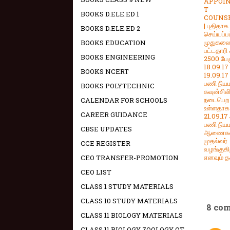
APPOI
T
BOOKS D.ELE.ED 1
COUNS
| புதிதாக
BOOKS D.ELE.ED 2
செய்யப்ப
முதுகல
BOOKS EDUCATION
பட்டதாரி 
BOOKS ENGINEERING
2500 பேர
18.09.17 
BOOKS NCERT
19.09.17
பணி நி
BOOKS POLYTECHNIC
கவுன்சிலி
நடைபெற
CALENDAR FOR SCHOOLS
உள்ளதாக
CAREER GUIDANCE
21.09.17
பணி நி
CBSE UPDATES
ஆணைக
முதல்வர்
CCE REGISTER
வழங்குகி
எனவும் 
CEO TRANSFER-PROMOTION
CEO LIST
CLASS 1 STUDY MATERIALS
CLASS 10 STUDY MATERIALS
8 co
CLASS 11 BIOLOGY MATERIALS
CLASS 11 BIOLOGY ZOOLOGY OT -