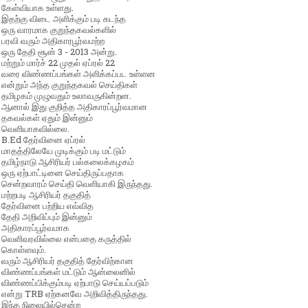
கேள்வியாக உள்ளது.
இதற்கு விடை அளிக்கும் படி கடந்த
ஒரு வாரமாக குறுந்தகவல்களில்
பரவி வரும் அதிகாரபூர்வமற்ற
ஒரு தேதி சூன் 3 - 2013 அன்று.
மற்றும் மார்ச் 22 முதல் ஏப்ரல் 22
வரை விண்ணப்பங்கள் அளிக்கப்பட உள்ளன
என்றும் அந்த குறுந்தகவல் செய்திகள்
தமிழகம் முழுவதும் உலாவருகின்றன.
ஆனால் இது குறித்த அதிகாரப்பூர்வமான
தகவல்கள் ஏதும் இன்னும்
வெளியாகவில்லை.
B.Ed தேர்வினை ஏப்ரல்
மாதத்திலேயே முடிக்கும் படி மட்டும்
தமிழ்நாடு ஆசிரியர் பல்கலைக்கழகம்
ஒரு ஏற்பாட்டினை செய்திருப்பதாக
சென்றவாரம் செய்தி வெளியாகி இருந்தது.
மற்றபடி ஆசிரியர் தகுதித்
தேர்வினை பற்றிய எவ்வித
தேதி அறிவிப்பும் இன்னும்
அதிகாரப்பூர்வமாக
வெளிவரவில்லை என்பதை கருத்தில்
கொள்ளவும்.
வரும் ஆசிரியர் தகுதித் தேர்விற்கான
விண்ணப்பங்கள் மட்டும் ஆன்லைனில்
விண்ணப்பிக்கும்படி ஏற்பாடு செய்யப்படும்
என்று TRB ஏற்கனவே அறிவித்திருந்தது.
இந்த நிலையில்சென்ற