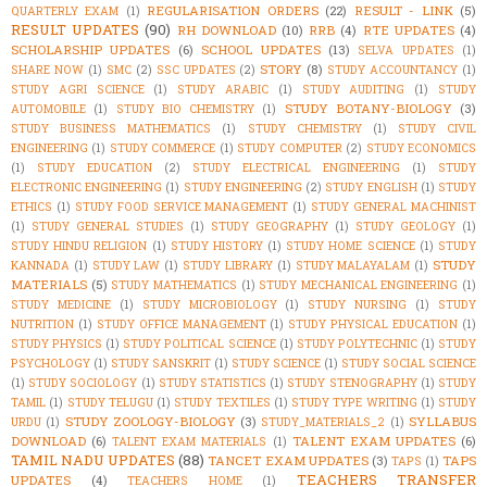
REGULARISATION ORDERS
(22)
RESULT - LINK
(5)
QUARTERLY EXAM
(1)
RESULT UPDATES
(90)
RH DOWNLOAD
(10)
RRB
(4)
RTE UPDATES
(4)
SCHOLARSHIP UPDATES
(6)
SCHOOL UPDATES
(13)
SELVA UPDATES
(1)
STORY
(8)
SHARE NOW
(1)
SMC
(2)
SSC UPDATES
(2)
STUDY ACCOUNTANCY
(1)
STUDY AGRI SCIENCE
(1)
STUDY ARABIC
(1)
STUDY AUDITING
(1)
STUDY
STUDY BOTANY-BIOLOGY
(3)
AUTOMOBILE
(1)
STUDY BIO CHEMISTRY
(1)
STUDY BUSINESS MATHEMATICS
(1)
STUDY CHEMISTRY
(1)
STUDY CIVIL
ENGINEERING
(1)
STUDY COMMERCE
(1)
STUDY COMPUTER
(2)
STUDY ECONOMICS
(1)
STUDY EDUCATION
(2)
STUDY ELECTRICAL ENGINEERING
(1)
STUDY
ELECTRONIC ENGINEERING
(1)
STUDY ENGINEERING
(2)
STUDY ENGLISH
(1)
STUDY
ETHICS
(1)
STUDY FOOD SERVICE MANAGEMENT
(1)
STUDY GENERAL MACHINIST
(1)
STUDY GENERAL STUDIES
(1)
STUDY GEOGRAPHY
(1)
STUDY GEOLOGY
(1)
STUDY HINDU RELIGION
(1)
STUDY HISTORY
(1)
STUDY HOME SCIENCE
(1)
STUDY
STUDY
KANNADA
(1)
STUDY LAW
(1)
STUDY LIBRARY
(1)
STUDY MALAYALAM
(1)
MATERIALS
(5)
STUDY MATHEMATICS
(1)
STUDY MECHANICAL ENGINEERING
(1)
STUDY MEDICINE
(1)
STUDY MICROBIOLOGY
(1)
STUDY NURSING
(1)
STUDY
NUTRITION
(1)
STUDY OFFICE MANAGEMENT
(1)
STUDY PHYSICAL EDUCATION
(1)
STUDY PHYSICS
(1)
STUDY POLITICAL SCIENCE
(1)
STUDY POLYTECHNIC
(1)
STUDY
PSYCHOLOGY
(1)
STUDY SANSKRIT
(1)
STUDY SCIENCE
(1)
STUDY SOCIAL SCIENCE
(1)
STUDY SOCIOLOGY
(1)
STUDY STATISTICS
(1)
STUDY STENOGRAPHY
(1)
STUDY
TAMIL
(1)
STUDY TELUGU
(1)
STUDY TEXTILES
(1)
STUDY TYPE WRITING
(1)
STUDY
STUDY ZOOLOGY-BIOLOGY
(3)
SYLLABUS
URDU
(1)
STUDY_MATERIALS_2
(1)
DOWNLOAD
(6)
TALENT EXAM UPDATES
(6)
TALENT EXAM MATERIALS
(1)
TAMIL NADU UPDATES
(88)
TANCET EXAM UPDATES
(3)
TAPS
TAPS
(1)
TEACHERS TRANSFER
UPDATES
(4)
TEACHERS HOME
(1)