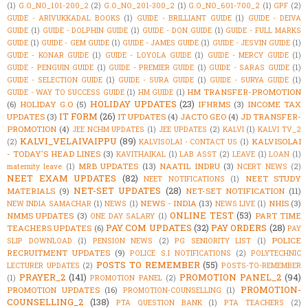
(1)
G.O_NO_101-200_2
(2)
G.O_NO_201-300_2
(1)
G.O_NO_601-700_2
(1)
GPF
(2)
GUIDE - ARIVUKKADAL BOOKS
(1)
GUIDE - BRILLIANT GUIDE
(1)
GUIDE - DEIVA
GUIDE
(1)
GUIDE - DOLPHIN GUIDE
(1)
GUIDE - DON GUIDE
(1)
GUIDE - FULL MARKS
GUIDE
(1)
GUIDE - GEM GUIDE
(1)
GUIDE - JAMES GUIDE
(1)
GUIDE - JESVIN GUIDE
(1)
GUIDE - KONAR GUIDE
(1)
GUIDE - LOYOLA GUIDE
(1)
GUIDE - MERCY GUIDE
(1)
GUIDE - PENGUIN GUIDE
(1)
GUIDE - PREMIER GUIDE
(1)
GUIDE - SARAS GUIDE
(1)
GUIDE - SELECTION GUIDE
(1)
GUIDE - SURA GUIDE
(1)
GUIDE - SURYA GUIDE
(1)
HM TRANSFER-PROMOTION
GUIDE - WAY TO SUCCESS GUIDE
(1)
HM GUIDE
(1)
HOLIDAY UPDATES
(23)
(6)
HOLIDAY G.O
(5)
IFHRMS
(3)
INCOME TAX
IT FORM
(26)
UPDATES
(3)
IT UPDATES
(4)
JACTO GEO
(4)
JD TRANSFER-
PROMOTION
(4)
JEE NCHM UPDATES
(1)
JEE UPDATES
(2)
KALVI
(1)
KALVI TV_2
KALVI_VELAIVAIPPU
(89)
KALVISOLAI
(2)
KALVISOLAI - CONTACT US
(1)
- TODAY'S HEAD LINES
(3)
KAVITHAIKAL
(1)
LAB ASST
(2)
LEAVE
(1)
LOAN
(1)
MRB UPDATES
(13)
NAATIL INDRU
(3)
maternity leave
(1)
NCERT NEWS
(2)
NEET EXAM UPDATES
(82)
NEET STUDY
NEET NOTIFICATIONS
(1)
NET-SET UPDATES
(28)
MATERIALS
(9)
NET-SET NOTIFICATION
(11)
NEWS - INDIA
(13)
NHIS
(3)
NEW INDIA SAMACHAR
(1)
NEWS
(1)
NEWS LIVE
(1)
ONLINE TEST
(53)
NMMS UPDATES
(3)
PART TIME
ONE DAY SALARY
(1)
PAY COM UPDATES
(32)
PAY ORDERS
(28)
TEACHERS UPDATES
(6)
PAY
POLICE
SLIP DOWNLOAD
(1)
PENSION NEWS
(2)
PG SENIORITY LIST
(1)
RECRUITMENT UPDATES
(9)
POLICE S.I NOTIFICATIONS
(2)
POLYTECHNIC
POSTS TO REMEMBER
(55)
LECTURER UPDATES
(2)
POSTS-TO-REMEMBER
PRAYER_2
(141)
PROMOTION PANEL_2
(94)
(1)
PROMOTION PANEL
(2)
PROMOTION-
PROMOTION UPDATES
(16)
PROMOTION-COUNSELLING
(1)
COUNSELLING_2
(138)
PTA QUESTION BANK
(1)
PTA TEACHERS
(2)