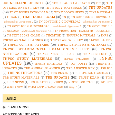
COUNSELLING UPDATES
(46)
TET
TECHNICAL EXAM UPDATES
(2)
TET
(1)
TET UPDATES
OFFICIAL ANSWER KEY
(6)
TET STUDY MATERIALS
(16)
(69)
TEXT BOOKS DOWNLOAD
(16)
TEXT BOOKS NEWS
(6)
TEXT MATERIALS
TIME TABLE EXAM
(41)
(1)
THIRAN
(1)
TN
(1)
TN GOVT DSE G.O DOWNLOAD
| பள்ளிக்கல்வி அரசாணை 1
(2)
TN GOVT DSE G.O DOWNLOAD | பள்ளிக்கல்வி அரசாணை 2
(1)
TN GOVT DSE G.O DOWNLOAD | பள்ளிக்கல்வி அரசாணை 3
(1)
TN GOVT DSE G.O
DOWNLOAD | பள்ளிக்கல்வி அரசாணை 4
(1)
TN PROMOTION - TRANSFER - COUSELLING
TNCMTSE
(5)
(1)
TN TEXT BOOKS ONLINE
(1)
TNFUSRC MATERIALS
(1)
TNPS
(1)
TNPSC ANNUAL PLANNER
(10)
TNPSC ANSWER KEY
(3)
TNPSC BULLETIN
TNPSC CURRENT AFFAIRS
(20)
TNPSC DEPARTMENTAL EXAM
(19)
(1)
TNPSC DEPARTMENTAL EXAM ONLINE TEST
(61)
TNPSC
NOTIFICATION
(53)
TNPSC PRESS RELEASE
(3)
TNPSC RESULT
(4)
TNPSC
TNPSC STUDY MATERIALS
(35)
TNPSC SYLLABUS
(1)
UPDATES
(196)
TOP-POSTS
(13)
TRANSFER
TNUSRB MATERIALS
(2)
UPDATES
(18)
TRB ANNUAL PLANNER
(7)
TRB ANSWER KEY
(4)
TRB BEO
TRB NOTIFICATIONS
(30)
TRB RESULT
(7)
(2)
TRB SPECIAL TEACHERS
(1)
TRB UPDATES
(161)
TRB STUDY MATERIALS
(3)
TRUST EXAM
(4)
TTSE
UGC NEWS
(4)
VIDEO
(6)
(2)
UPS UPDATES
(1)
VIDEOS FOR TNPSC
(1)
WEBSITE
(1)
What's New.
(1)
WHATSAPP UPLOAD 2023
(2)
எப்படி ?
(1)
LABELS
@ FLASH NEWS
ADMISSION UPDATES