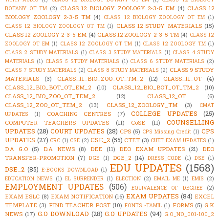
CLASS 12 BIOLOGY ZOOLOGY 2-3-5 EM
(4)
CLASS 12
BOTANY OT TM
(2)
BIOLOGY ZOOLOGY 2-3-5 TM
(4)
CLASS 12 BIOLOGY ZOOLOGY OT EM
(1)
CLASS 12 STUDY MATERIALS
(15)
CLASS 12 BIOLOGY ZOOLOGY OT TM
(1)
CLASS 12 ZOOLOGY 2-3-5 EM
(4)
CLASS 12 ZOOLOGY 2-3-5 TM
(4)
CLASS 12
ZOOLOGY OT EM
(1)
CLASS 12 ZOOLOGY OT TM
(1)
CLASS 12 ZOOLOGY TM
(1)
CLASS 2 STUDY MATERIALS
(1)
CLASS 3 STUDY MATERIALS
(1)
CLASS 4 STUDY
MATERIALS
(1)
CLASS 5 STUDY MATERIALS
(1)
CLASS 6 STUDY MATERIALS
(2)
CLASS 9 STUDY
CLASS 7 STUDY MATERIALS
(2)
CLASS 8 STUDY MATERIALS
(2)
MATERIALS
(3)
CLASS_11_BIO_ZOO_OT_TM_2
(12)
CLASS_11_OT
(4)
CLASS_12_BIO_BOT_OT_EM_2
(10)
CLASS_12_BIO_BOT_OT_TM_2
(10)
CLASS_12_BIO_ZOO_OT_TEM_2
(12)
CLASS_12_OT
(6)
CLASS_12_ZOO_OT_TEM_2
(13)
CLASS_12_ZOOLOGY_TM
(3)
CMAT
COLLEGE UPDATES
(25)
COACHING CENTRES
(7)
UPDATES
(1)
COUNSELLING
COMPUTER TEACHERS UPDATES
(11)
CoSE
(11)
UPDATES
(28)
COURT UPDATES
(28)
CPS
CPS
(5)
CPS Missing Credit
(1)
UPDATES
(27)
CSE_2
(55)
CTET
(3)
CRC
(1)
CSE
(2)
CUET EXAM UPDATES
(1)
D.A G.O
(5)
D.A NEWS
(8)
DEE
(11)
DEO EXAM UPDATES
(21)
DEO
TRANSFER-PROMOTION
(7)
DGE_2
(14)
DGE
(1)
DRESS_CODE
(1)
DSE
(1)
EDU UPDATES
(1568)
DSE_2
(85)
E-BOOKS DOWNLOAD
(1)
EDUCATION NEWS
(1)
EL SURRENDER
(1)
ELECTION
(2)
EMAIL ME
(1)
EMIS
(2)
EMPLOYMENT UPDATES
(506)
EQUIVALENCE OF DEGREE
(2)
EXAM UPDATES
(84)
EXAM ESLC
(8)
EXAM NOTIFICATION
(16)
EXCEL
TEMPLATE
(3)
FIND TEACHER POST
(10)
FORMS
(5)
G.K
FONTS -TAMIL
(1)
G.O DOWNLOAD
(28)
G.O UPDATES
(94)
NEWS
(17)
G.O_NO_001-100_2