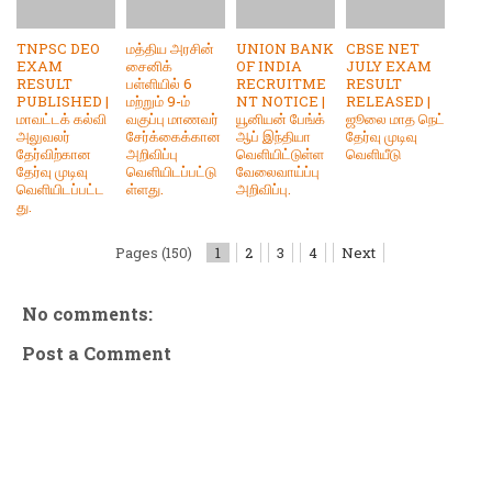
TNPSC DEO
மத்திய அரசின்
UNION BANK
CBSE NET
EXAM
சைனிக்
OF INDIA
JULY EXAM
RESULT
பள்ளியில் 6
RECRUITME
RESULT
PUBLISHED |
மற்றும் 9-ம்
NT NOTICE |
RELEASED |
மாவட்டக் கல்வி
வகுப்பு மாணவர்
யூனியன் பேங்க்
ஜூலை மாத நெட்
அலுவலர்
சேர்க்கைக்கான
ஆப் இந்தியா
தேர்வு முடிவு
தேர்விற்கான
அறிவிப்பு
வெளியிட்டுள்ள
வெளியீடு
தேர்வு முடிவு
வெளியிடப்பட்டு
வேலைவாய்ப்பு
வெளியிடப்பட்ட
ள்ளது.
அறிவிப்பு.
து.
Pages (150)
1
2
3
4
Next
No comments:
Post a Comment