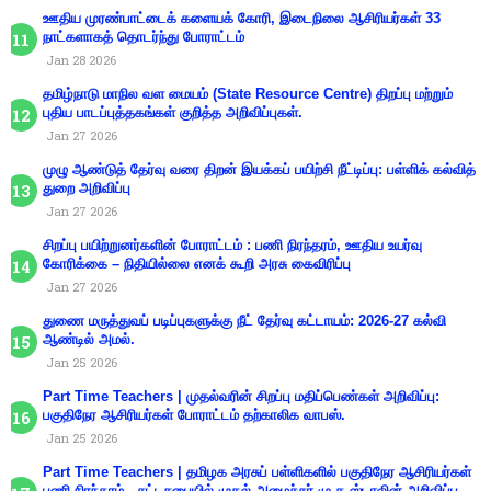
ஊதிய முரண்பாட்டைக் களையக் கோரி, இடைநிலை ஆசிரியர்கள் 33
நாட்களாகத் தொடர்ந்து போராட்டம்
Jan 28 2026
தமிழ்நாடு மாநில வள மையம் (State Resource Centre) திறப்பு மற்றும்
புதிய பாடப்புத்தகங்கள் குறித்த அறிவிப்புகள்.
Jan 27 2026
முழு ஆண்டுத் தேர்வு வரை திறன் இயக்கப் பயிற்சி நீட்டிப்பு: பள்ளிக் கல்வித்
துறை அறிவிப்பு
Jan 27 2026
சிறப்பு பயிற்றுனர்களின் போராட்டம் : பணி நிரந்தரம், ஊதிய உயர்வு
கோரிக்கை – நிதியில்லை எனக் கூறி அரசு கைவிரிப்பு
Jan 27 2026
துணை மருத்துவப் படிப்புகளுக்கு நீட் தேர்வு கட்டாயம்: 2026-27 கல்வி
ஆண்டில் அமல்.
Jan 25 2026
Part Time Teachers | முதல்வரின் சிறப்பு மதிப்பெண்கள் அறிவிப்பு:
பகுதிநேர ஆசிரியர்கள் போராட்டம் தற்காலிக வாபஸ்.
Jan 25 2026
Part Time Teachers | தமிழக அரசுப் பள்ளிகளில் பகுதிநேர ஆசிரியர்கள்
பணி நிரந்தரம் - சட்டசபையில் முதல்-அமைச்சர் மு.க.ஸ்டாலின் அறிவிப்பு.