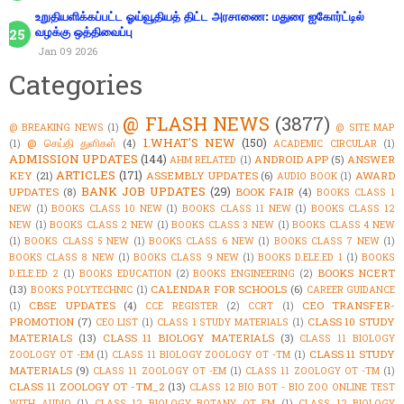
உறுதியளிக்கப்பட்ட ஓய்வூதியத் திட்ட அரசாணை: மதுரை ஐகோர்ட்டில்
வழக்கு ஒத்திவைப்பு
Jan 09 2026
Categories
@ FLASH NEWS
(3877)
@ BREAKING NEWS
(1)
@ SITE MAP
1.WHAT'S NEW
(150)
@ செய்தி துளிகள்
(4)
(1)
ACADEMIC CIRCULAR
(1)
ADMISSION UPDATES
(144)
ANDROID APP
(5)
ANSWER
AHM RELATED
(1)
ARTICLES
(171)
KEY
(21)
ASSEMBLY UPDATES
(6)
AWARD
AUDIO BOOK
(1)
BANK JOB UPDATES
(29)
UPDATES
(8)
BOOK FAIR
(4)
BOOKS CLASS 1
NEW
(1)
BOOKS CLASS 10 NEW
(1)
BOOKS CLASS 11 NEW
(1)
BOOKS CLASS 12
NEW
(1)
BOOKS CLASS 2 NEW
(1)
BOOKS CLASS 3 NEW
(1)
BOOKS CLASS 4 NEW
(1)
BOOKS CLASS 5 NEW
(1)
BOOKS CLASS 6 NEW
(1)
BOOKS CLASS 7 NEW
(1)
BOOKS CLASS 8 NEW
(1)
BOOKS CLASS 9 NEW
(1)
BOOKS D.ELE.ED 1
(1)
BOOKS
BOOKS NCERT
D.ELE.ED 2
(1)
BOOKS EDUCATION
(2)
BOOKS ENGINEERING
(2)
(13)
CALENDAR FOR SCHOOLS
(6)
BOOKS POLYTECHNIC
(1)
CAREER GUIDANCE
CBSE UPDATES
(4)
CEO TRANSFER-
(1)
CCE REGISTER
(2)
CCRT
(1)
PROMOTION
(7)
CLASS 10 STUDY
CEO LIST
(1)
CLASS 1 STUDY MATERIALS
(1)
MATERIALS
(13)
CLASS 11 BIOLOGY MATERIALS
(3)
CLASS 11 BIOLOGY
CLASS 11 STUDY
ZOOLOGY OT -EM
(1)
CLASS 11 BIOLOGY ZOOLOGY OT -TM
(1)
MATERIALS
(9)
CLASS 11 ZOOLOGY OT -EM
(1)
CLASS 11 ZOOLOGY OT -TM
(1)
CLASS 11 ZOOLOGY OT -TM_2
(13)
CLASS 12 BIO BOT - BIO ZOO ONLINE TEST
WITH AUDIO
(1)
CLASS 12 BIOLOGY BOTANY OT EM
(1)
CLASS 12 BIOLOGY