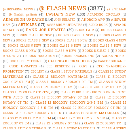
@ FLASH NEWS
(3877)
@ BREAKING NEWS
(1)
@ SITE MAP
1.WHAT'S NEW
(150)
@ செய்தி துளிகள்
(4)
(1)
ACADEMIC CIRCULAR
(1)
ADMISSION UPDATES
(144)
ANDROID APP
(5)
ANSWER
AHM RELATED
(1)
ARTICLES
(171)
KEY
(21)
ASSEMBLY UPDATES
(6)
AWARD
AUDIO BOOK
(1)
BANK JOB UPDATES
(29)
UPDATES
(8)
BOOK FAIR
(4)
BOOKS CLASS 1
NEW
(1)
BOOKS CLASS 10 NEW
(1)
BOOKS CLASS 11 NEW
(1)
BOOKS CLASS 12
NEW
(1)
BOOKS CLASS 2 NEW
(1)
BOOKS CLASS 3 NEW
(1)
BOOKS CLASS 4 NEW
(1)
BOOKS CLASS 5 NEW
(1)
BOOKS CLASS 6 NEW
(1)
BOOKS CLASS 7 NEW
(1)
BOOKS CLASS 8 NEW
(1)
BOOKS CLASS 9 NEW
(1)
BOOKS D.ELE.ED 1
(1)
BOOKS
BOOKS NCERT
D.ELE.ED 2
(1)
BOOKS EDUCATION
(2)
BOOKS ENGINEERING
(2)
(13)
CALENDAR FOR SCHOOLS
(6)
BOOKS POLYTECHNIC
(1)
CAREER GUIDANCE
CBSE UPDATES
(4)
CEO TRANSFER-
(1)
CCE REGISTER
(2)
CCRT
(1)
PROMOTION
(7)
CLASS 10 STUDY
CEO LIST
(1)
CLASS 1 STUDY MATERIALS
(1)
MATERIALS
(13)
CLASS 11 BIOLOGY MATERIALS
(3)
CLASS 11 BIOLOGY
CLASS 11 STUDY
ZOOLOGY OT -EM
(1)
CLASS 11 BIOLOGY ZOOLOGY OT -TM
(1)
MATERIALS
(9)
CLASS 11 ZOOLOGY OT -EM
(1)
CLASS 11 ZOOLOGY OT -TM
(1)
CLASS 11 ZOOLOGY OT -TM_2
(13)
CLASS 12 BIO BOT - BIO ZOO ONLINE TEST
WITH AUDIO
(1)
CLASS 12 BIOLOGY BOTANY OT EM
(1)
CLASS 12 BIOLOGY
CLASS 12 BIOLOGY ZOOLOGY 2-3-5 EM
(4)
CLASS 12
BOTANY OT TM
(2)
BIOLOGY ZOOLOGY 2-3-5 TM
(4)
CLASS 12 BIOLOGY ZOOLOGY OT EM
(1)
CLASS 12 STUDY MATERIALS
(15)
CLASS 12 BIOLOGY ZOOLOGY OT TM
(1)
CLASS 12 ZOOLOGY 2-3-5 EM
(4)
CLASS 12 ZOOLOGY 2-3-5 TM
(4)
CLASS 12
ZOOLOGY OT EM
(1)
CLASS 12 ZOOLOGY OT TM
(1)
CLASS 12 ZOOLOGY TM
(1)
CLASS 2 STUDY MATERIALS
(1)
CLASS 3 STUDY MATERIALS
(1)
CLASS 4 STUDY