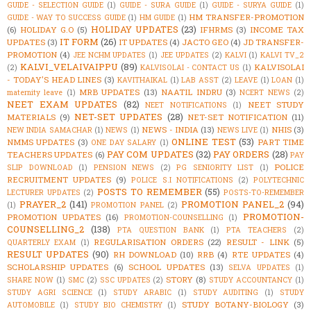
GUIDE - SELECTION GUIDE
(1)
GUIDE - SURA GUIDE
(1)
GUIDE - SURYA GUIDE
(1)
HM TRANSFER-PROMOTION
GUIDE - WAY TO SUCCESS GUIDE
(1)
HM GUIDE
(1)
HOLIDAY UPDATES
(23)
(6)
HOLIDAY G.O
(5)
IFHRMS
(3)
INCOME TAX
IT FORM
(26)
UPDATES
(3)
IT UPDATES
(4)
JACTO GEO
(4)
JD TRANSFER-
PROMOTION
(4)
JEE NCHM UPDATES
(1)
JEE UPDATES
(2)
KALVI
(1)
KALVI TV_2
KALVI_VELAIVAIPPU
(89)
KALVISOLAI
(2)
KALVISOLAI - CONTACT US
(1)
- TODAY'S HEAD LINES
(3)
KAVITHAIKAL
(1)
LAB ASST
(2)
LEAVE
(1)
LOAN
(1)
MRB UPDATES
(13)
NAATIL INDRU
(3)
maternity leave
(1)
NCERT NEWS
(2)
NEET EXAM UPDATES
(82)
NEET STUDY
NEET NOTIFICATIONS
(1)
NET-SET UPDATES
(28)
MATERIALS
(9)
NET-SET NOTIFICATION
(11)
NEWS - INDIA
(13)
NHIS
(3)
NEW INDIA SAMACHAR
(1)
NEWS
(1)
NEWS LIVE
(1)
ONLINE TEST
(53)
NMMS UPDATES
(3)
PART TIME
ONE DAY SALARY
(1)
PAY COM UPDATES
(32)
PAY ORDERS
(28)
TEACHERS UPDATES
(6)
PAY
POLICE
SLIP DOWNLOAD
(1)
PENSION NEWS
(2)
PG SENIORITY LIST
(1)
RECRUITMENT UPDATES
(9)
POLICE S.I NOTIFICATIONS
(2)
POLYTECHNIC
POSTS TO REMEMBER
(55)
LECTURER UPDATES
(2)
POSTS-TO-REMEMBER
PRAYER_2
(141)
PROMOTION PANEL_2
(94)
(1)
PROMOTION PANEL
(2)
PROMOTION-
PROMOTION UPDATES
(16)
PROMOTION-COUNSELLING
(1)
COUNSELLING_2
(138)
PTA QUESTION BANK
(1)
PTA TEACHERS
(2)
REGULARISATION ORDERS
(22)
RESULT - LINK
(5)
QUARTERLY EXAM
(1)
RESULT UPDATES
(90)
RH DOWNLOAD
(10)
RRB
(4)
RTE UPDATES
(4)
SCHOLARSHIP UPDATES
(6)
SCHOOL UPDATES
(13)
SELVA UPDATES
(1)
STORY
(8)
SHARE NOW
(1)
SMC
(2)
SSC UPDATES
(2)
STUDY ACCOUNTANCY
(1)
STUDY AGRI SCIENCE
(1)
STUDY ARABIC
(1)
STUDY AUDITING
(1)
STUDY
STUDY BOTANY-BIOLOGY
(3)
AUTOMOBILE
(1)
STUDY BIO CHEMISTRY
(1)