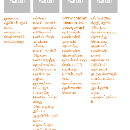
முதுகலை
பல்வேறு
www.commu
பிப்ரவரி 28ம்
ஆசிரியர் பதவி
மாவட்டங்களில்
nication.tnsch
தேதி, தேசிய
உயர்வு
முதன்மைக்கல்
ools.gov.in |
அறிவியல்
கலந்தாய்வு
வி அலுவலர்
தமிழகத்தில்
தினத்தை ஒட்டி,
சென்னையில்
பணியிடங்கள்
பள்ளி கல்வி
அனைத்து
நடைபெற்றது .
காலியாக
துறையில்,
தொடக்க,
உள்ளது.
அனைத்து
நடுநிலைப்
மாவட்டக்கல்வி
பள்ளிகளின்
பள்ளிகளில்
அலுவலர்
நிலை குறித்த
பள்ளி
பணியிலிருந்து
தகவல்கள், பதிவு
அளவிலான
முதன்மைக்கல்
செய்யப்பட்டு
அறிவியல்
வி அலுவலராக
வருகிறது.
கண்காட்சி
பதவி உயர்வு
டிசம்பர் முதல்
நடத்த வேண்டும்
வழங்க
இந்த
என தொடக்கக்
முன்னுரிமை
தகவல்களை,
கல்வி
பட்டியலும்
ஆன்லைனில்
இயக்குனர்
ஏற்கனவே
பெறலாம்.
சங்கர்
வெளியிடப்பட்டு
உத்தரவிட்டுள்ளா
ள்ளது.
ர்.
அவர்களுக்கு
இம்மாத
இறுதியில் பதவி
உயர்வு
வழங்கப்படும்
என தெரிகிறது.