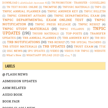
DOWNLOAD | பள்ளிக்கல்வி அரசாணை 4
(1)
TN PROMOTION - TRANSFER - COUSELLING
TNCMTSE
(5)
(1)
TN TEXT BOOKS ONLINE
(1)
TNFUSRC MATERIALS
(1)
TNPS
(1)
TNPSC ANNUAL PLANNER
(10)
TNPSC ANSWER KEY
(3)
TNPSC BULLETIN
TNPSC CURRENT AFFAIRS
(20)
TNPSC DEPARTMENTAL EXAM
(19)
(1)
TNPSC DEPARTMENTAL EXAM ONLINE TEST
(61)
TNPSC
NOTIFICATION
(53)
TNPSC PRESS RELEASE
(3)
TNPSC RESULT
(4)
TNPSC
TNPSC STUDY MATERIALS
(35)
TNPSC SYLLABUS
(1)
UPDATES
(196)
TOP-POSTS
(13)
TRANSFER
TNUSRB MATERIALS
(2)
UPDATES
(18)
TRB ANNUAL PLANNER
(7)
TRB ANSWER KEY
(4)
TRB BEO
TRB NOTIFICATIONS
(30)
TRB RESULT
(7)
(2)
TRB SPECIAL TEACHERS
(1)
TRB UPDATES
(161)
TRB STUDY MATERIALS
(3)
TRUST EXAM
(4)
TTSE
UGC NEWS
(4)
VIDEO
(6)
(2)
UPS UPDATES
(1)
VIDEOS FOR TNPSC
(1)
WEBSITE
(1)
What's New.
(1)
WHATSAPP UPLOAD 2023
(2)
எப்படி ?
(1)
LABELS
@ FLASH NEWS
ADMISSION UPDATES
AHM RELATED
AUDIO BOOK
BOOK FAIR
BOOKS CLASS 1 NEW