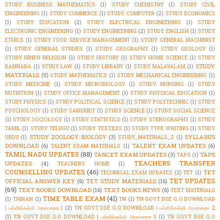
STUDY BUSINESS MATHEMATICS
(1)
STUDY CHEMISTRY
(1)
STUDY CIVIL
ENGINEERING
(1)
STUDY COMMERCE
(1)
STUDY COMPUTER
(2)
STUDY ECONOMICS
(1)
STUDY EDUCATION
(2)
STUDY ELECTRICAL ENGINEERING
(1)
STUDY
ELECTRONIC ENGINEERING
(1)
STUDY ENGINEERING
(2)
STUDY ENGLISH
(1)
STUDY
ETHICS
(1)
STUDY FOOD SERVICE MANAGEMENT
(1)
STUDY GENERAL MACHINIST
(1)
STUDY GENERAL STUDIES
(1)
STUDY GEOGRAPHY
(1)
STUDY GEOLOGY
(1)
STUDY HINDU RELIGION
(1)
STUDY HISTORY
(1)
STUDY HOME SCIENCE
(1)
STUDY
STUDY
KANNADA
(1)
STUDY LAW
(1)
STUDY LIBRARY
(1)
STUDY MALAYALAM
(1)
MATERIALS
(5)
STUDY MATHEMATICS
(1)
STUDY MECHANICAL ENGINEERING
(1)
STUDY MEDICINE
(1)
STUDY MICROBIOLOGY
(1)
STUDY NURSING
(1)
STUDY
NUTRITION
(1)
STUDY OFFICE MANAGEMENT
(1)
STUDY PHYSICAL EDUCATION
(1)
STUDY PHYSICS
(1)
STUDY POLITICAL SCIENCE
(1)
STUDY POLYTECHNIC
(1)
STUDY
PSYCHOLOGY
(1)
STUDY SANSKRIT
(1)
STUDY SCIENCE
(1)
STUDY SOCIAL SCIENCE
(1)
STUDY SOCIOLOGY
(1)
STUDY STATISTICS
(1)
STUDY STENOGRAPHY
(1)
STUDY
TAMIL
(1)
STUDY TELUGU
(1)
STUDY TEXTILES
(1)
STUDY TYPE WRITING
(1)
STUDY
STUDY ZOOLOGY-BIOLOGY
(3)
SYLLABUS
URDU
(1)
STUDY_MATERIALS_2
(1)
DOWNLOAD
(6)
TALENT EXAM UPDATES
(6)
TALENT EXAM MATERIALS
(1)
TAMIL NADU UPDATES
(88)
TANCET EXAM UPDATES
(3)
TAPS
TAPS
(1)
TEACHERS TRANSFER
UPDATES
(4)
TEACHERS HOME
(1)
COUNSELLING UPDATES
(46)
TET
TECHNICAL EXAM UPDATES
(2)
TET
(1)
TET UPDATES
OFFICIAL ANSWER KEY
(6)
TET STUDY MATERIALS
(16)
(69)
TEXT BOOKS DOWNLOAD
(16)
TEXT BOOKS NEWS
(6)
TEXT MATERIALS
TIME TABLE EXAM
(41)
(1)
THIRAN
(1)
TN
(1)
TN GOVT DSE G.O DOWNLOAD
| பள்ளிக்கல்வி அரசாணை 1
(2)
TN GOVT DSE G.O DOWNLOAD | பள்ளிக்கல்வி அரசாணை 2
(1)
TN GOVT DSE G.O DOWNLOAD | பள்ளிக்கல்வி அரசாணை 3
(1)
TN GOVT DSE G.O