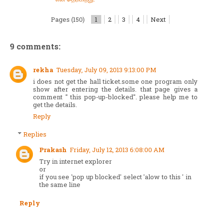
Pages (150)
1
2
3
4
Next
9 comments:
rekha
Tuesday, July 09, 2013 9:13:00 PM
i does not get the hall ticket.some one program only
show after entering the details. that page gives a
comment " this pop-up-blocked". please help me to
get the details.
Reply
Replies
Prakash
Friday, July 12, 2013 6:08:00 AM
Try in internet explorer
or
if you see 'pop up blocked' select 'alow to this ' in
the same line
Reply