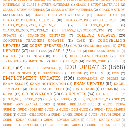
MATERIALS
(1)
CLASS 5 STUDY MATERIALS
(1)
CLASS 6 STUDY MATERIALS
(2)
CLASS 9 STUDY
CLASS 7 STUDY MATERIALS
(2)
CLASS 8 STUDY MATERIALS
(2)
MATERIALS
(3)
CLASS_11_BIO_ZOO_OT_TM_2
(12)
CLASS_11_OT
(4)
CLASS_12_BIO_BOT_OT_EM_2
(10)
CLASS_12_BIO_BOT_OT_TM_2
(10)
CLASS_12_BIO_ZOO_OT_TEM_2
(12)
CLASS_12_OT
(6)
CLASS_12_ZOO_OT_TEM_2
(13)
CLASS_12_ZOOLOGY_TM
(3)
CMAT
COLLEGE UPDATES
(25)
COACHING CENTRES
(7)
UPDATES
(1)
COUNSELLING
COMPUTER TEACHERS UPDATES
(11)
CoSE
(11)
UPDATES
(28)
COURT UPDATES
(28)
CPS
CPS
(5)
CPS Missing Credit
(1)
UPDATES
(27)
CSE_2
(55)
CTET
(3)
CRC
(1)
CSE
(2)
CUET EXAM UPDATES
(1)
D.A G.O
(5)
D.A NEWS
(8)
DEE
(11)
DEO EXAM UPDATES
(21)
DEO
TRANSFER-PROMOTION
(7)
DGE_2
(14)
DGE
(1)
DRESS_CODE
(1)
DSE
(1)
EDU UPDATES
(1568)
DSE_2
(85)
E-BOOKS DOWNLOAD
(1)
EDUCATION NEWS
(1)
EL SURRENDER
(1)
ELECTION
(2)
EMAIL ME
(1)
EMIS
(2)
EMPLOYMENT UPDATES
(506)
EQUIVALENCE OF DEGREE
(2)
EXAM UPDATES
(84)
EXAM ESLC
(8)
EXAM NOTIFICATION
(16)
EXCEL
TEMPLATE
(3)
FIND TEACHER POST
(10)
FORMS
(5)
G.K
FONTS -TAMIL
(1)
G.O DOWNLOAD
(28)
G.O UPDATES
(94)
NEWS
(17)
G.O_NO_001-100_2
(1)
G.O_NO_101-200_2
(2)
G.O_NO_201-300_2
(1)
G.O_NO_601-700_2
(1)
GPF
(2)
GUIDE - ARIVUKKADAL BOOKS
(1)
GUIDE - BRILLIANT GUIDE
(1)
GUIDE - DEIVA
GUIDE
(1)
GUIDE - DOLPHIN GUIDE
(1)
GUIDE - DON GUIDE
(1)
GUIDE - FULL MARKS
GUIDE
(1)
GUIDE - GEM GUIDE
(1)
GUIDE - JAMES GUIDE
(1)
GUIDE - JESVIN GUIDE
(1)
GUIDE - KONAR GUIDE
(1)
GUIDE - LOYOLA GUIDE
(1)
GUIDE - MERCY GUIDE
(1)
GUIDE - PENGUIN GUIDE
(1)
GUIDE - PREMIER GUIDE
(1)
GUIDE - SARAS GUIDE
(1)