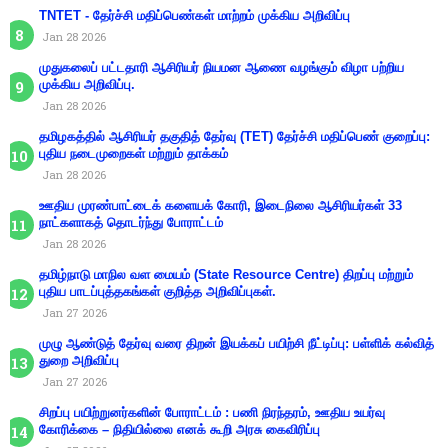
TNTET - தேர்ச்சி மதிப்பெண்கள் மாற்றம் முக்கிய அறிவிப்பு
Jan 28 2026
முதுகலைப் பட்டதாரி ஆசிரியர் நியமன ஆணை வழங்கும் விழா பற்றிய
முக்கிய அறிவிப்பு.
Jan 28 2026
தமிழகத்தில் ஆசிரியர் தகுதித் தேர்வு (TET) தேர்ச்சி மதிப்பெண் குறைப்பு:
புதிய நடைமுறைகள் மற்றும் தாக்கம்
Jan 28 2026
ஊதிய முரண்பாட்டைக் களையக் கோரி, இடைநிலை ஆசிரியர்கள் 33
நாட்களாகத் தொடர்ந்து போராட்டம்
Jan 28 2026
தமிழ்நாடு மாநில வள மையம் (State Resource Centre) திறப்பு மற்றும்
புதிய பாடப்புத்தகங்கள் குறித்த அறிவிப்புகள்.
Jan 27 2026
முழு ஆண்டுத் தேர்வு வரை திறன் இயக்கப் பயிற்சி நீட்டிப்பு: பள்ளிக் கல்வித்
துறை அறிவிப்பு
Jan 27 2026
சிறப்பு பயிற்றுனர்களின் போராட்டம் : பணி நிரந்தரம், ஊதிய உயர்வு
கோரிக்கை – நிதியில்லை எனக் கூறி அரசு கைவிரிப்பு