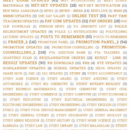
NEET STUDY
NEET NOTIFICATIONS
(1)
NET-SET UPDATES
(28)
MATERIALS
(9)
NET-SET NOTIFICATION
(11)
NEWS - INDIA
(13)
NHIS
(3)
NEW INDIA SAMACHAR
(1)
NEWS
(1)
NEWS LIVE
(1)
ONLINE TEST
(53)
NMMS UPDATES
(3)
PART TIME
ONE DAY SALARY
(1)
PAY COM UPDATES
(32)
PAY ORDERS
(28)
TEACHERS UPDATES
(6)
PAY
POLICE
SLIP DOWNLOAD
(1)
PENSION NEWS
(2)
PG SENIORITY LIST
(1)
RECRUITMENT UPDATES
(9)
POLICE S.I NOTIFICATIONS
(2)
POLYTECHNIC
POSTS TO REMEMBER
(55)
LECTURER UPDATES
(2)
POSTS-TO-REMEMBER
PRAYER_2
(141)
PROMOTION PANEL_2
(94)
(1)
PROMOTION PANEL
(2)
PROMOTION-
PROMOTION UPDATES
(16)
PROMOTION-COUNSELLING
(1)
COUNSELLING_2
(138)
PTA QUESTION BANK
(1)
PTA TEACHERS
(2)
REGULARISATION ORDERS
(22)
RESULT - LINK
(5)
QUARTERLY EXAM
(1)
RESULT UPDATES
(90)
RH DOWNLOAD
(10)
RRB
(4)
RTE UPDATES
(4)
SCHOLARSHIP UPDATES
(6)
SCHOOL UPDATES
(13)
SELVA UPDATES
(1)
STORY
(8)
SHARE NOW
(1)
SMC
(2)
SSC UPDATES
(2)
STUDY ACCOUNTANCY
(1)
STUDY AGRI SCIENCE
(1)
STUDY ARABIC
(1)
STUDY AUDITING
(1)
STUDY
STUDY BOTANY-BIOLOGY
(3)
AUTOMOBILE
(1)
STUDY BIO CHEMISTRY
(1)
STUDY BUSINESS MATHEMATICS
(1)
STUDY CHEMISTRY
(1)
STUDY CIVIL
ENGINEERING
(1)
STUDY COMMERCE
(1)
STUDY COMPUTER
(2)
STUDY ECONOMICS
(1)
STUDY EDUCATION
(2)
STUDY ELECTRICAL ENGINEERING
(1)
STUDY
ELECTRONIC ENGINEERING
(1)
STUDY ENGINEERING
(2)
STUDY ENGLISH
(1)
STUDY
ETHICS
(1)
STUDY FOOD SERVICE MANAGEMENT
(1)
STUDY GENERAL MACHINIST
(1)
STUDY GENERAL STUDIES
(1)
STUDY GEOGRAPHY
(1)
STUDY GEOLOGY
(1)
STUDY HINDU RELIGION
(1)
STUDY HISTORY
(1)
STUDY HOME SCIENCE
(1)
STUDY
STUDY
KANNADA
(1)
STUDY LAW
(1)
STUDY LIBRARY
(1)
STUDY MALAYALAM
(1)