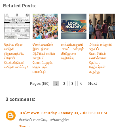
Related Posts:
தேசிய திறன்
சென்னையில்
கன்னியாகுமரி
அரசுக் கல்லூரி
பயிற்சி
இடைநிலை
மாவட்ட உள்ளூர்
உதவிப்
நிறுவனத்தில்
ஆசிரியர்களின்
விடுமுறை
பேராசிரியர்
ட்ரோன்
ஊதியப்
அறிவிப்பு
பணிக்கான
டெக்னீஷியன்
போராட்டமும்,
தேர்வு :
பயிற்சி வாய்ப்பு !
தொடரும்
தேர்வர்கள்
பரபரப்பும்
கருத்து
Pages (150)
1
2
3
4
Next
3 comments:
Unknown
Saturday, January 03, 2015 1:39:00 PM
போங்கப்பா காமெடி பண்ணாதீங்க
Reply