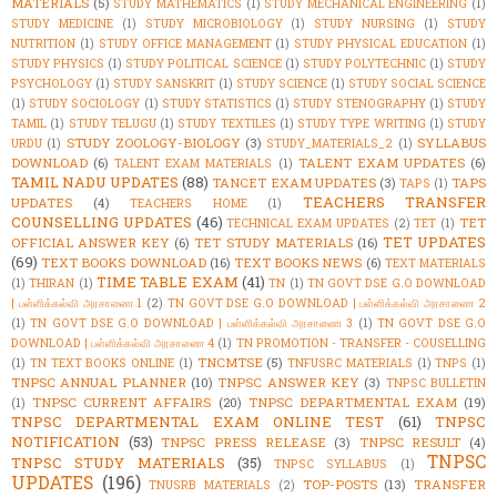
MATERIALS
(5)
STUDY MATHEMATICS
(1)
STUDY MECHANICAL ENGINEERING
(1)
STUDY MEDICINE
(1)
STUDY MICROBIOLOGY
(1)
STUDY NURSING
(1)
STUDY
NUTRITION
(1)
STUDY OFFICE MANAGEMENT
(1)
STUDY PHYSICAL EDUCATION
(1)
STUDY PHYSICS
(1)
STUDY POLITICAL SCIENCE
(1)
STUDY POLYTECHNIC
(1)
STUDY
PSYCHOLOGY
(1)
STUDY SANSKRIT
(1)
STUDY SCIENCE
(1)
STUDY SOCIAL SCIENCE
(1)
STUDY SOCIOLOGY
(1)
STUDY STATISTICS
(1)
STUDY STENOGRAPHY
(1)
STUDY
TAMIL
(1)
STUDY TELUGU
(1)
STUDY TEXTILES
(1)
STUDY TYPE WRITING
(1)
STUDY
STUDY ZOOLOGY-BIOLOGY
(3)
SYLLABUS
URDU
(1)
STUDY_MATERIALS_2
(1)
DOWNLOAD
(6)
TALENT EXAM UPDATES
(6)
TALENT EXAM MATERIALS
(1)
TAMIL NADU UPDATES
(88)
TANCET EXAM UPDATES
(3)
TAPS
TAPS
(1)
TEACHERS TRANSFER
UPDATES
(4)
TEACHERS HOME
(1)
COUNSELLING UPDATES
(46)
TET
TECHNICAL EXAM UPDATES
(2)
TET
(1)
TET UPDATES
OFFICIAL ANSWER KEY
(6)
TET STUDY MATERIALS
(16)
(69)
TEXT BOOKS DOWNLOAD
(16)
TEXT BOOKS NEWS
(6)
TEXT MATERIALS
TIME TABLE EXAM
(41)
(1)
THIRAN
(1)
TN
(1)
TN GOVT DSE G.O DOWNLOAD
| பள்ளிக்கல்வி அரசாணை 1
(2)
TN GOVT DSE G.O DOWNLOAD | பள்ளிக்கல்வி அரசாணை 2
(1)
TN GOVT DSE G.O DOWNLOAD | பள்ளிக்கல்வி அரசாணை 3
(1)
TN GOVT DSE G.O
DOWNLOAD | பள்ளிக்கல்வி அரசாணை 4
(1)
TN PROMOTION - TRANSFER - COUSELLING
TNCMTSE
(5)
(1)
TN TEXT BOOKS ONLINE
(1)
TNFUSRC MATERIALS
(1)
TNPS
(1)
TNPSC ANNUAL PLANNER
(10)
TNPSC ANSWER KEY
(3)
TNPSC BULLETIN
TNPSC CURRENT AFFAIRS
(20)
TNPSC DEPARTMENTAL EXAM
(19)
(1)
TNPSC DEPARTMENTAL EXAM ONLINE TEST
(61)
TNPSC
NOTIFICATION
(53)
TNPSC PRESS RELEASE
(3)
TNPSC RESULT
(4)
TNPSC
TNPSC STUDY MATERIALS
(35)
TNPSC SYLLABUS
(1)
UPDATES
(196)
TOP-POSTS
(13)
TRANSFER
TNUSRB MATERIALS
(2)