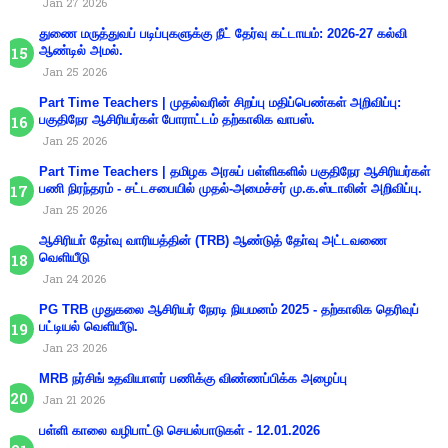
Jan 27 2026
துணை மருத்துவப் படிப்புகளுக்கு நீட் தேர்வு கட்டாயம்: 2026-27 கல்வி
ஆண்டில் அமல்.
Jan 25 2026
Part Time Teachers | முதல்வரின் சிறப்பு மதிப்பெண்கள் அறிவிப்பு:
பகுதிநேர ஆசிரியர்கள் போராட்டம் தற்காலிக வாபஸ்.
Jan 25 2026
Part Time Teachers | தமிழக அரசுப் பள்ளிகளில் பகுதிநேர ஆசிரியர்கள்
பணி நிரந்தரம் - சட்டசபையில் முதல்-அமைச்சர் மு.க.ஸ்டாலின் அறிவிப்பு.
Jan 25 2026
ஆசிரியா் தோ்வு வாரியத்தின் (TRB) ஆண்டுத் தோ்வு அட்டவணை
வெளியீடு
Jan 24 2026
PG TRB முதுகலை ஆசிரியர் நேரடி நியமனம் 2025 - தற்காலிக தெரிவுப்
பட்டியல் வெளியீடு.
Jan 23 2026
MRB நர்சிங் உதவியாளர் பணிக்கு விண்ணப்பிக்க அழைப்பு
Jan 21 2026
பள்ளி காலை வழிபாட்டு செயல்பாடுகள் - 12.01.2026