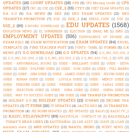
UPDATES
(28)
COURT UPDATES
(28)
CPS
CPS
(5)
CPS Missing Credit
(1)
UPDATES
(27)
CSE_2
(55)
CTET
(3)
CRC
(1)
CSE
(2)
CUET EXAM UPDATES
(1)
D.A G.O
(5)
D.A NEWS
(8)
DEE
(11)
DEO EXAM UPDATES
(21)
DEO
TRANSFER-PROMOTION
(7)
DGE_2
(14)
DGE
(1)
DRESS_CODE
(1)
DSE
(1)
EDU UPDATES
(1568)
DSE_2
(85)
E-BOOKS DOWNLOAD
(1)
EDUCATION NEWS
(1)
EL SURRENDER
(1)
ELECTION
(2)
EMAIL ME
(1)
EMIS
(2)
EMPLOYMENT UPDATES
(506)
EQUIVALENCE OF DEGREE
(2)
EXAM UPDATES
(84)
EXAM ESLC
(8)
EXAM NOTIFICATION
(16)
EXCEL
TEMPLATE
(3)
FIND TEACHER POST
(10)
FORMS
(5)
G.K
FONTS -TAMIL
(1)
G.O DOWNLOAD
(28)
G.O UPDATES
(94)
NEWS
(17)
G.O_NO_001-100_2
(1)
G.O_NO_101-200_2
(2)
G.O_NO_201-300_2
(1)
G.O_NO_601-700_2
(1)
GPF
(2)
GUIDE - ARIVUKKADAL BOOKS
(1)
GUIDE - BRILLIANT GUIDE
(1)
GUIDE - DEIVA
GUIDE
(1)
GUIDE - DOLPHIN GUIDE
(1)
GUIDE - DON GUIDE
(1)
GUIDE - FULL MARKS
GUIDE
(1)
GUIDE - GEM GUIDE
(1)
GUIDE - JAMES GUIDE
(1)
GUIDE - JESVIN GUIDE
(1)
GUIDE - KONAR GUIDE
(1)
GUIDE - LOYOLA GUIDE
(1)
GUIDE - MERCY GUIDE
(1)
GUIDE - PENGUIN GUIDE
(1)
GUIDE - PREMIER GUIDE
(1)
GUIDE - SARAS GUIDE
(1)
GUIDE - SELECTION GUIDE
(1)
GUIDE - SURA GUIDE
(1)
GUIDE - SURYA GUIDE
(1)
HM TRANSFER-PROMOTION
GUIDE - WAY TO SUCCESS GUIDE
(1)
HM GUIDE
(1)
HOLIDAY UPDATES
(23)
(6)
HOLIDAY G.O
(5)
IFHRMS
(3)
INCOME TAX
IT FORM
(26)
UPDATES
(3)
IT UPDATES
(4)
JACTO GEO
(4)
JD TRANSFER-
PROMOTION
(4)
JEE NCHM UPDATES
(1)
JEE UPDATES
(2)
KALVI
(1)
KALVI TV_2
KALVI_VELAIVAIPPU
(89)
KALVISOLAI
(2)
KALVISOLAI - CONTACT US
(1)
- TODAY'S HEAD LINES
(3)
KAVITHAIKAL
(1)
LAB ASST
(2)
LEAVE
(1)
LOAN
(1)
MRB UPDATES
(13)
NAATIL INDRU
(3)
maternity leave
(1)
NCERT NEWS
(2)
NEET EXAM UPDATES
(82)