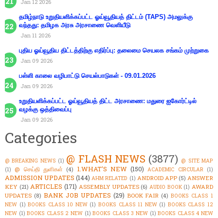
Jan 12 2026
தமிழ்நாடு உறுதியளிக்கப்பட்ட ஓய்வூதியத் திட்டம் (TAPS) அமலுக்கு
வந்தது: தமிழக அரசு அரசாணை வெளியீடு
Jan 11 2026
புதிய ஓய்வூதிய திட்டத்திற்கு எதிர்ப்பு: தலைமை செயலக சங்கம் முற்றுகை
Jan 09 2026
பள்ளி காலை வழிபாட்டு செயல்பாடுகள் - 09.01.2026
Jan 09 2026
உறுதியளிக்கப்பட்ட ஓய்வூதியத் திட்ட அரசாணை: மதுரை ஐகோர்ட்டில்
வழக்கு ஒத்திவைப்பு
Jan 09 2026
Categories
@ FLASH NEWS
(3877)
@ BREAKING NEWS
(1)
@ SITE MAP
1.WHAT'S NEW
(150)
@ செய்தி துளிகள்
(4)
(1)
ACADEMIC CIRCULAR
(1)
ADMISSION UPDATES
(144)
ANDROID APP
(5)
ANSWER
AHM RELATED
(1)
ARTICLES
(171)
KEY
(21)
ASSEMBLY UPDATES
(6)
AWARD
AUDIO BOOK
(1)
BANK JOB UPDATES
(29)
UPDATES
(8)
BOOK FAIR
(4)
BOOKS CLASS 1
NEW
(1)
BOOKS CLASS 10 NEW
(1)
BOOKS CLASS 11 NEW
(1)
BOOKS CLASS 12
NEW
(1)
BOOKS CLASS 2 NEW
(1)
BOOKS CLASS 3 NEW
(1)
BOOKS CLASS 4 NEW