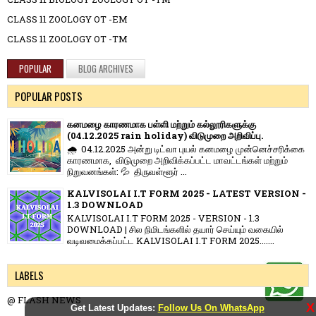
CLASS 11 ZOOLOGY OT -EM
CLASS 11 ZOOLOGY OT -TM
POPULAR
BLOG ARCHIVES
POPULAR POSTS
கனமழை காரணமாக பள்ளி மற்றும் கல்லூரிகளுக்கு
(04.12.2025 rain holiday) விடுமுறை அறிவிப்பு.
🌧️ 04.12.2025 அன்று டிட்வா புயல் கனமழை முன்னெச்சரிக்கை
காரணமாக, விடுமுறை அறிவிக்கப்பட்ட மாவட்டங்கள் மற்றும்
நிறுவனங்கள்: 💦 திருவள்ளூர் ...
KALVISOLAI I.T FORM 2025 - LATEST VERSION -
1.3 DOWNLOAD
KALVISOLAI I.T FORM 2025 - VERSION - 1.3
DOWNLOAD | சில நிமிடங்களில் தயார் செய்யும் வகையில்
வடிவமைக்கப்பட்ட KALVISOLAI I.T FORM 2025.......
LABELS
@ FLASH NEWS
X
Get Latest Updates:
Follow Us On WhatsApp