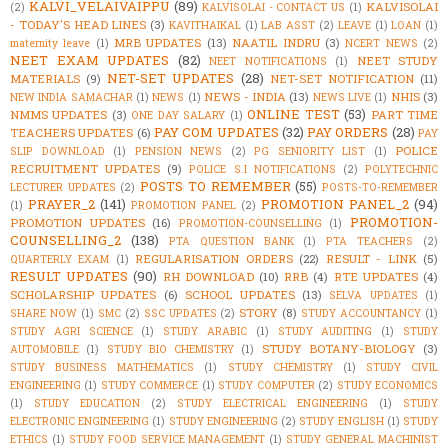
KALVI_VELAIVAIPPU
(89)
KALVISOLAI
(2)
KALVISOLAI - CONTACT US
(1)
- TODAY'S HEAD LINES
(3)
KAVITHAIKAL
(1)
LAB ASST
(2)
LEAVE
(1)
LOAN
(1)
MRB UPDATES
(13)
NAATIL INDRU
(3)
maternity leave
(1)
NCERT NEWS
(2)
NEET EXAM UPDATES
(82)
NEET STUDY
NEET NOTIFICATIONS
(1)
NET-SET UPDATES
(28)
MATERIALS
(9)
NET-SET NOTIFICATION
(11)
NEWS - INDIA
(13)
NHIS
(3)
NEW INDIA SAMACHAR
(1)
NEWS
(1)
NEWS LIVE
(1)
ONLINE TEST
(53)
NMMS UPDATES
(3)
PART TIME
ONE DAY SALARY
(1)
PAY COM UPDATES
(32)
PAY ORDERS
(28)
TEACHERS UPDATES
(6)
PAY
POLICE
SLIP DOWNLOAD
(1)
PENSION NEWS
(2)
PG SENIORITY LIST
(1)
RECRUITMENT UPDATES
(9)
POLICE S.I NOTIFICATIONS
(2)
POLYTECHNIC
POSTS TO REMEMBER
(55)
LECTURER UPDATES
(2)
POSTS-TO-REMEMBER
PRAYER_2
(141)
PROMOTION PANEL_2
(94)
(1)
PROMOTION PANEL
(2)
PROMOTION-
PROMOTION UPDATES
(16)
PROMOTION-COUNSELLING
(1)
COUNSELLING_2
(138)
PTA QUESTION BANK
(1)
PTA TEACHERS
(2)
REGULARISATION ORDERS
(22)
RESULT - LINK
(5)
QUARTERLY EXAM
(1)
RESULT UPDATES
(90)
RH DOWNLOAD
(10)
RRB
(4)
RTE UPDATES
(4)
SCHOLARSHIP UPDATES
(6)
SCHOOL UPDATES
(13)
SELVA UPDATES
(1)
STORY
(8)
SHARE NOW
(1)
SMC
(2)
SSC UPDATES
(2)
STUDY ACCOUNTANCY
(1)
STUDY AGRI SCIENCE
(1)
STUDY ARABIC
(1)
STUDY AUDITING
(1)
STUDY
STUDY BOTANY-BIOLOGY
(3)
AUTOMOBILE
(1)
STUDY BIO CHEMISTRY
(1)
STUDY BUSINESS MATHEMATICS
(1)
STUDY CHEMISTRY
(1)
STUDY CIVIL
ENGINEERING
(1)
STUDY COMMERCE
(1)
STUDY COMPUTER
(2)
STUDY ECONOMICS
(1)
STUDY EDUCATION
(2)
STUDY ELECTRICAL ENGINEERING
(1)
STUDY
ELECTRONIC ENGINEERING
(1)
STUDY ENGINEERING
(2)
STUDY ENGLISH
(1)
STUDY
ETHICS
(1)
STUDY FOOD SERVICE MANAGEMENT
(1)
STUDY GENERAL MACHINIST