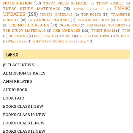
NOTIFICATION
(53)
TNPSC PRESS RELEASE
(3)
TNPSC RESULT
(4)
TNPSC
TNPSC STUDY MATERIALS
(35)
TNPSC SYLLABUS
(1)
UPDATES
(196)
TOP-POSTS
(13)
TRANSFER
TNUSRB MATERIALS
(2)
UPDATES
(18)
TRB ANNUAL PLANNER
(7)
TRB ANSWER KEY
(4)
TRB BEO
TRB NOTIFICATIONS
(30)
TRB RESULT
(7)
(2)
TRB SPECIAL TEACHERS
(1)
TRB UPDATES
(161)
TRB STUDY MATERIALS
(3)
TRUST EXAM
(4)
TTSE
UGC NEWS
(4)
VIDEO
(6)
(2)
UPS UPDATES
(1)
VIDEOS FOR TNPSC
(1)
WEBSITE
(1)
What's New.
(1)
WHATSAPP UPLOAD 2023
(2)
எப்படி ?
(1)
LABELS
@ FLASH NEWS
ADMISSION UPDATES
AHM RELATED
AUDIO BOOK
BOOK FAIR
BOOKS CLASS 1 NEW
BOOKS CLASS 10 NEW
BOOKS CLASS 11 NEW
BOOKS CLASS 12 NEW