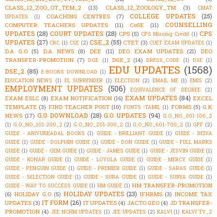
CLASS_12_ZOO_OT_TEM_2
(13)
CLASS_12_ZOOLOGY_TM
(3)
CMAT
COLLEGE UPDATES
(25)
COACHING CENTRES
(7)
UPDATES
(1)
COUNSELLING
COMPUTER TEACHERS UPDATES
(11)
CoSE
(11)
UPDATES
(28)
COURT UPDATES
(28)
CPS
CPS
(5)
CPS Missing Credit
(1)
UPDATES
(27)
CSE_2
(55)
CTET
(3)
CRC
(1)
CSE
(2)
CUET EXAM UPDATES
(1)
D.A G.O
(5)
D.A NEWS
(8)
DEE
(11)
DEO EXAM UPDATES
(21)
DEO
TRANSFER-PROMOTION
(7)
DGE_2
(14)
DGE
(1)
DRESS_CODE
(1)
DSE
(1)
EDU UPDATES
(1568)
DSE_2
(85)
E-BOOKS DOWNLOAD
(1)
EDUCATION NEWS
(1)
EL SURRENDER
(1)
ELECTION
(2)
EMAIL ME
(1)
EMIS
(2)
EMPLOYMENT UPDATES
(506)
EQUIVALENCE OF DEGREE
(2)
EXAM UPDATES
(84)
EXAM ESLC
(8)
EXAM NOTIFICATION
(16)
EXCEL
TEMPLATE
(3)
FIND TEACHER POST
(10)
FORMS
(5)
G.K
FONTS -TAMIL
(1)
G.O DOWNLOAD
(28)
G.O UPDATES
(94)
NEWS
(17)
G.O_NO_001-100_2
(1)
G.O_NO_101-200_2
(2)
G.O_NO_201-300_2
(1)
G.O_NO_601-700_2
(1)
GPF
(2)
GUIDE - ARIVUKKADAL BOOKS
(1)
GUIDE - BRILLIANT GUIDE
(1)
GUIDE - DEIVA
GUIDE
(1)
GUIDE - DOLPHIN GUIDE
(1)
GUIDE - DON GUIDE
(1)
GUIDE - FULL MARKS
GUIDE
(1)
GUIDE - GEM GUIDE
(1)
GUIDE - JAMES GUIDE
(1)
GUIDE - JESVIN GUIDE
(1)
GUIDE - KONAR GUIDE
(1)
GUIDE - LOYOLA GUIDE
(1)
GUIDE - MERCY GUIDE
(1)
GUIDE - PENGUIN GUIDE
(1)
GUIDE - PREMIER GUIDE
(1)
GUIDE - SARAS GUIDE
(1)
GUIDE - SELECTION GUIDE
(1)
GUIDE - SURA GUIDE
(1)
GUIDE - SURYA GUIDE
(1)
HM TRANSFER-PROMOTION
GUIDE - WAY TO SUCCESS GUIDE
(1)
HM GUIDE
(1)
HOLIDAY UPDATES
(23)
(6)
HOLIDAY G.O
(5)
IFHRMS
(3)
INCOME TAX
IT FORM
(26)
UPDATES
(3)
IT UPDATES
(4)
JACTO GEO
(4)
JD TRANSFER-
PROMOTION
(4)
JEE NCHM UPDATES
(1)
JEE UPDATES
(2)
KALVI
(1)
KALVI TV_2