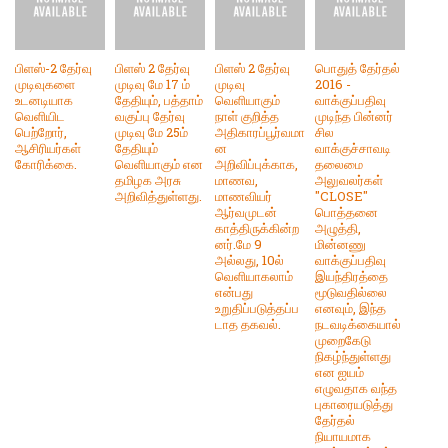
பிளஸ்-2 தேர்வு
பிளஸ் 2 தேர்வு
பிளஸ் 2 தேர்வு
பொதுத் தேர்தல்
முடிவுகளை
முடிவு மே 17 ம்
முடிவு
2016 -
உடனடியாக
தேதியும், பத்தாம்
வெளியாகும்
வாக்குப்பதிவு
வெளியிட
வகுப்பு தேர்வு
நாள் குறித்த
முடிந்த பின்னர்
பெற்றோர்,
முடிவு மே 25ம்
அதிகாரப்பூர்வமா
சில
ஆசிரியர்கள்
தேதியும்
ன
வாக்குச்சாவடி
கோரிக்கை.
வெளியாகும் என
அறிவிப்புக்காக,
தலைமை
தமிழக அரசு
மாணவ,
அலுவலர்கள்
அறிவித்துள்ளது.
மாணவியர்
"CLOSE"
ஆர்வமுடன்
பொத்தனை
காத்திருக்கின்ற
அழுத்தி,
னர்.மே 9
மின்னணு
அல்லது, 10ல்
வாக்குப்பதிவு
வெளியாகலாம்
இயந்திரத்தை
என்பது
மூடுவதில்லை
உறுதிப்படுத்தப்ப
எனவும், இந்த
டாத தகவல்.
நடவடிக்கையால்
முறைகேடு
நிகழ்ந்துள்ளது
என ஐயம்
எழுவதாக வந்த
புகாரையடுத்து
தேர்தல்
நியாயமாக