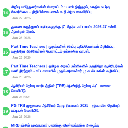
சிறப்பு பயிற்றுனர்களின் போராட்டம் : பணி நிரந்தரம், ஊதிய உயர்வு
கோரிக்கை – நிதியில்லை எனக் கூறி அரசு கைவிரிப்பு
Jan 27 2026
துணை மருத்துவப் படிப்புகளுக்கு நீட் தேர்வு கட்டாயம்: 2026-27 கல்வி
ஆண்டில் அமல்.
Jan 25 2026
Part Time Teachers | முதல்வரின் சிறப்பு மதிப்பெண்கள் அறிவிப்பு:
பகுதிநேர ஆசிரியர்கள் போராட்டம் தற்காலிக வாபஸ்.
Jan 25 2026
Part Time Teachers | தமிழக அரசுப் பள்ளிகளில் பகுதிநேர ஆசிரியர்கள்
பணி நிரந்தரம் - சட்டசபையில் முதல்-அமைச்சர் மு.க.ஸ்டாலின் அறிவிப்பு.
Jan 25 2026
ஆசிரியா் தோ்வு வாரியத்தின் (TRB) ஆண்டுத் தோ்வு அட்டவணை
வெளியீடு
Jan 24 2026
PG TRB முதுகலை ஆசிரியர் நேரடி நியமனம் 2025 - தற்காலிக தெரிவுப்
பட்டியல் வெளியீடு.
Jan 23 2026
MRB நர்சிங் உதவியாளர் பணிக்கு விண்ணப்பிக்க அழைப்பு