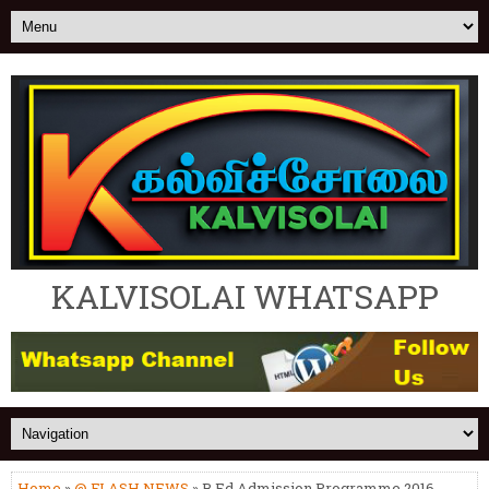
KALVISOLAI WHATSAPP
Home
»
@ FLASH NEWS
» B.Ed Admission Programme 2016 -