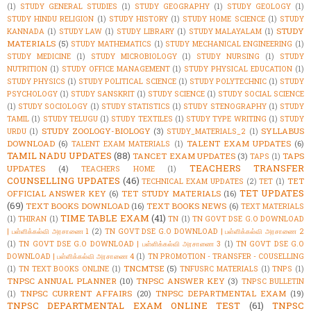
(1)
STUDY GENERAL STUDIES
(1)
STUDY GEOGRAPHY
(1)
STUDY GEOLOGY
(1)
STUDY HINDU RELIGION
(1)
STUDY HISTORY
(1)
STUDY HOME SCIENCE
(1)
STUDY
STUDY
KANNADA
(1)
STUDY LAW
(1)
STUDY LIBRARY
(1)
STUDY MALAYALAM
(1)
MATERIALS
(5)
STUDY MATHEMATICS
(1)
STUDY MECHANICAL ENGINEERING
(1)
STUDY MEDICINE
(1)
STUDY MICROBIOLOGY
(1)
STUDY NURSING
(1)
STUDY
NUTRITION
(1)
STUDY OFFICE MANAGEMENT
(1)
STUDY PHYSICAL EDUCATION
(1)
STUDY PHYSICS
(1)
STUDY POLITICAL SCIENCE
(1)
STUDY POLYTECHNIC
(1)
STUDY
PSYCHOLOGY
(1)
STUDY SANSKRIT
(1)
STUDY SCIENCE
(1)
STUDY SOCIAL SCIENCE
(1)
STUDY SOCIOLOGY
(1)
STUDY STATISTICS
(1)
STUDY STENOGRAPHY
(1)
STUDY
TAMIL
(1)
STUDY TELUGU
(1)
STUDY TEXTILES
(1)
STUDY TYPE WRITING
(1)
STUDY
STUDY ZOOLOGY-BIOLOGY
(3)
SYLLABUS
URDU
(1)
STUDY_MATERIALS_2
(1)
DOWNLOAD
(6)
TALENT EXAM UPDATES
(6)
TALENT EXAM MATERIALS
(1)
TAMIL NADU UPDATES
(88)
TANCET EXAM UPDATES
(3)
TAPS
TAPS
(1)
TEACHERS TRANSFER
UPDATES
(4)
TEACHERS HOME
(1)
COUNSELLING UPDATES
(46)
TET
TECHNICAL EXAM UPDATES
(2)
TET
(1)
TET UPDATES
OFFICIAL ANSWER KEY
(6)
TET STUDY MATERIALS
(16)
(69)
TEXT BOOKS DOWNLOAD
(16)
TEXT BOOKS NEWS
(6)
TEXT MATERIALS
TIME TABLE EXAM
(41)
(1)
THIRAN
(1)
TN
(1)
TN GOVT DSE G.O DOWNLOAD
| பள்ளிக்கல்வி அரசாணை 1
(2)
TN GOVT DSE G.O DOWNLOAD | பள்ளிக்கல்வி அரசாணை 2
(1)
TN GOVT DSE G.O DOWNLOAD | பள்ளிக்கல்வி அரசாணை 3
(1)
TN GOVT DSE G.O
DOWNLOAD | பள்ளிக்கல்வி அரசாணை 4
(1)
TN PROMOTION - TRANSFER - COUSELLING
TNCMTSE
(5)
(1)
TN TEXT BOOKS ONLINE
(1)
TNFUSRC MATERIALS
(1)
TNPS
(1)
TNPSC ANNUAL PLANNER
(10)
TNPSC ANSWER KEY
(3)
TNPSC BULLETIN
TNPSC CURRENT AFFAIRS
(20)
TNPSC DEPARTMENTAL EXAM
(19)
(1)
TNPSC DEPARTMENTAL EXAM ONLINE TEST
(61)
TNPSC