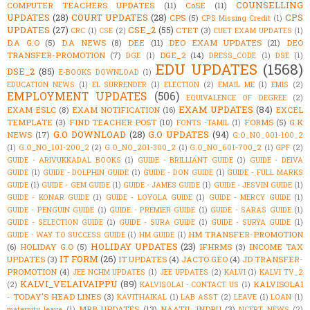
COUNSELLING
COMPUTER TEACHERS UPDATES
(11)
CoSE
(11)
UPDATES
(28)
COURT UPDATES
(28)
CPS
CPS
(5)
CPS Missing Credit
(1)
UPDATES
(27)
CSE_2
(55)
CTET
(3)
CRC
(1)
CSE
(2)
CUET EXAM UPDATES
(1)
D.A G.O
(5)
D.A NEWS
(8)
DEE
(11)
DEO EXAM UPDATES
(21)
DEO
TRANSFER-PROMOTION
(7)
DGE_2
(14)
DGE
(1)
DRESS_CODE
(1)
DSE
(1)
EDU UPDATES
(1568)
DSE_2
(85)
E-BOOKS DOWNLOAD
(1)
EDUCATION NEWS
(1)
EL SURRENDER
(1)
ELECTION
(2)
EMAIL ME
(1)
EMIS
(2)
EMPLOYMENT UPDATES
(506)
EQUIVALENCE OF DEGREE
(2)
EXAM UPDATES
(84)
EXAM ESLC
(8)
EXAM NOTIFICATION
(16)
EXCEL
TEMPLATE
(3)
FIND TEACHER POST
(10)
FORMS
(5)
G.K
FONTS -TAMIL
(1)
G.O DOWNLOAD
(28)
G.O UPDATES
(94)
NEWS
(17)
G.O_NO_001-100_2
(1)
G.O_NO_101-200_2
(2)
G.O_NO_201-300_2
(1)
G.O_NO_601-700_2
(1)
GPF
(2)
GUIDE - ARIVUKKADAL BOOKS
(1)
GUIDE - BRILLIANT GUIDE
(1)
GUIDE - DEIVA
GUIDE
(1)
GUIDE - DOLPHIN GUIDE
(1)
GUIDE - DON GUIDE
(1)
GUIDE - FULL MARKS
GUIDE
(1)
GUIDE - GEM GUIDE
(1)
GUIDE - JAMES GUIDE
(1)
GUIDE - JESVIN GUIDE
(1)
GUIDE - KONAR GUIDE
(1)
GUIDE - LOYOLA GUIDE
(1)
GUIDE - MERCY GUIDE
(1)
GUIDE - PENGUIN GUIDE
(1)
GUIDE - PREMIER GUIDE
(1)
GUIDE - SARAS GUIDE
(1)
GUIDE - SELECTION GUIDE
(1)
GUIDE - SURA GUIDE
(1)
GUIDE - SURYA GUIDE
(1)
HM TRANSFER-PROMOTION
GUIDE - WAY TO SUCCESS GUIDE
(1)
HM GUIDE
(1)
HOLIDAY UPDATES
(23)
(6)
HOLIDAY G.O
(5)
IFHRMS
(3)
INCOME TAX
IT FORM
(26)
UPDATES
(3)
IT UPDATES
(4)
JACTO GEO
(4)
JD TRANSFER-
PROMOTION
(4)
JEE NCHM UPDATES
(1)
JEE UPDATES
(2)
KALVI
(1)
KALVI TV_2
KALVI_VELAIVAIPPU
(89)
KALVISOLAI
(2)
KALVISOLAI - CONTACT US
(1)
- TODAY'S HEAD LINES
(3)
KAVITHAIKAL
(1)
LAB ASST
(2)
LEAVE
(1)
LOAN
(1)
MRB UPDATES
(13)
NAATIL INDRU
(3)
maternity leave
(1)
NCERT NEWS
(2)