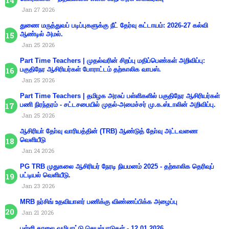
Jan 27 2026
துணை மருத்துவப் படிப்புகளுக்கு நீட் தேர்வு கட்டாயம்: 2026-27 கல்வி
ஆண்டில் அமல்.
Jan 25 2026
Part Time Teachers | முதல்வரின் சிறப்பு மதிப்பெண்கள் அறிவிப்பு:
பகுதிநேர ஆசிரியர்கள் போராட்டம் தற்காலிக வாபஸ்.
Jan 25 2026
Part Time Teachers | தமிழக அரசுப் பள்ளிகளில் பகுதிநேர ஆசிரியர்கள்
பணி நிரந்தரம் - சட்டசபையில் முதல்-அமைச்சர் மு.க.ஸ்டாலின் அறிவிப்பு.
Jan 25 2026
ஆசிரியா் தோ்வு வாரியத்தின் (TRB) ஆண்டுத் தோ்வு அட்டவணை
வெளியீடு
Jan 24 2026
PG TRB முதுகலை ஆசிரியர் நேரடி நியமனம் 2025 - தற்காலிக தெரிவுப்
பட்டியல் வெளியீடு.
Jan 23 2026
MRB நர்சிங் உதவியாளர் பணிக்கு விண்ணப்பிக்க அழைப்பு
Jan 21 2026
பள்ளி காலை வழிபாட்டு செயல்பாடுகள் - 12.01.2026