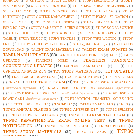
STUDY
KANNADA
(1)
STUDY LAW
(1)
STUDY LIBRARY
(1)
STUDY MALAYALAM
(1)
MATERIALS
(5)
STUDY MATHEMATICS
(1)
STUDY MECHANICAL ENGINEERING
(1)
STUDY MEDICINE
(1)
STUDY MICROBIOLOGY
(1)
STUDY NURSING
(1)
STUDY
NUTRITION
(1)
STUDY OFFICE MANAGEMENT
(1)
STUDY PHYSICAL EDUCATION
(1)
STUDY PHYSICS
(1)
STUDY POLITICAL SCIENCE
(1)
STUDY POLYTECHNIC
(1)
STUDY
PSYCHOLOGY
(1)
STUDY SANSKRIT
(1)
STUDY SCIENCE
(1)
STUDY SOCIAL SCIENCE
(1)
STUDY SOCIOLOGY
(1)
STUDY STATISTICS
(1)
STUDY STENOGRAPHY
(1)
STUDY
TAMIL
(1)
STUDY TELUGU
(1)
STUDY TEXTILES
(1)
STUDY TYPE WRITING
(1)
STUDY
STUDY ZOOLOGY-BIOLOGY
(3)
SYLLABUS
URDU
(1)
STUDY_MATERIALS_2
(1)
DOWNLOAD
(6)
TALENT EXAM UPDATES
(6)
TALENT EXAM MATERIALS
(1)
TAMIL NADU UPDATES
(88)
TANCET EXAM UPDATES
(3)
TAPS
TAPS
(1)
TEACHERS TRANSFER
UPDATES
(4)
TEACHERS HOME
(1)
COUNSELLING UPDATES
(46)
TET
TECHNICAL EXAM UPDATES
(2)
TET
(1)
TET UPDATES
OFFICIAL ANSWER KEY
(6)
TET STUDY MATERIALS
(16)
(69)
TEXT BOOKS DOWNLOAD
(16)
TEXT BOOKS NEWS
(6)
TEXT MATERIALS
TIME TABLE EXAM
(41)
(1)
THIRAN
(1)
TN
(1)
TN GOVT DSE G.O DOWNLOAD
| பள்ளிக்கல்வி அரசாணை 1
(2)
TN GOVT DSE G.O DOWNLOAD | பள்ளிக்கல்வி அரசாணை 2
(1)
TN GOVT DSE G.O DOWNLOAD | பள்ளிக்கல்வி அரசாணை 3
(1)
TN GOVT DSE G.O
DOWNLOAD | பள்ளிக்கல்வி அரசாணை 4
(1)
TN PROMOTION - TRANSFER - COUSELLING
TNCMTSE
(5)
(1)
TN TEXT BOOKS ONLINE
(1)
TNFUSRC MATERIALS
(1)
TNPS
(1)
TNPSC ANNUAL PLANNER
(10)
TNPSC ANSWER KEY
(3)
TNPSC BULLETIN
TNPSC CURRENT AFFAIRS
(20)
TNPSC DEPARTMENTAL EXAM
(19)
(1)
TNPSC DEPARTMENTAL EXAM ONLINE TEST
(61)
TNPSC
NOTIFICATION
(53)
TNPSC PRESS RELEASE
(3)
TNPSC RESULT
(4)
TNPSC
TNPSC STUDY MATERIALS
(35)
TNPSC SYLLABUS
(1)