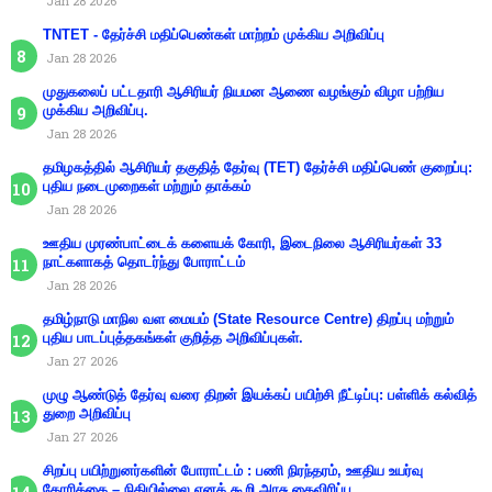
Jan 28 2026
TNTET - தேர்ச்சி மதிப்பெண்கள் மாற்றம் முக்கிய அறிவிப்பு
Jan 28 2026
முதுகலைப் பட்டதாரி ஆசிரியர் நியமன ஆணை வழங்கும் விழா பற்றிய
முக்கிய அறிவிப்பு.
Jan 28 2026
தமிழகத்தில் ஆசிரியர் தகுதித் தேர்வு (TET) தேர்ச்சி மதிப்பெண் குறைப்பு:
புதிய நடைமுறைகள் மற்றும் தாக்கம்
Jan 28 2026
ஊதிய முரண்பாட்டைக் களையக் கோரி, இடைநிலை ஆசிரியர்கள் 33
நாட்களாகத் தொடர்ந்து போராட்டம்
Jan 28 2026
தமிழ்நாடு மாநில வள மையம் (State Resource Centre) திறப்பு மற்றும்
புதிய பாடப்புத்தகங்கள் குறித்த அறிவிப்புகள்.
Jan 27 2026
முழு ஆண்டுத் தேர்வு வரை திறன் இயக்கப் பயிற்சி நீட்டிப்பு: பள்ளிக் கல்வித்
துறை அறிவிப்பு
Jan 27 2026
சிறப்பு பயிற்றுனர்களின் போராட்டம் : பணி நிரந்தரம், ஊதிய உயர்வு
கோரிக்கை – நிதியில்லை எனக் கூறி அரசு கைவிரிப்பு