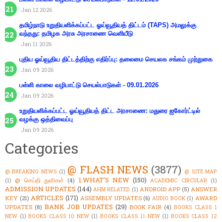
Jan 12 2026
தமிழ்நாடு உறுதியளிக்கப்பட்ட ஓய்வூதியத் திட்டம் (TAPS) அமலுக்கு
வந்தது: தமிழக அரசு அரசாணை வெளியீடு
Jan 11 2026
புதிய ஓய்வூதிய திட்டத்திற்கு எதிர்ப்பு: தலைமை செயலக சங்கம் முற்றுகை
Jan 09 2026
பள்ளி காலை வழிபாட்டு செயல்பாடுகள் - 09.01.2026
Jan 09 2026
உறுதியளிக்கப்பட்ட ஓய்வூதியத் திட்ட அரசாணை: மதுரை ஐகோர்ட்டில்
வழக்கு ஒத்திவைப்பு
Jan 09 2026
Categories
@ FLASH NEWS
(3877)
@ BREAKING NEWS
(1)
@ SITE MAP
1.WHAT'S NEW
(150)
@ செய்தி துளிகள்
(4)
(1)
ACADEMIC CIRCULAR
(1)
ADMISSION UPDATES
(144)
ANDROID APP
(5)
ANSWER
AHM RELATED
(1)
ARTICLES
(171)
KEY
(21)
ASSEMBLY UPDATES
(6)
AWARD
AUDIO BOOK
(1)
BANK JOB UPDATES
(29)
UPDATES
(8)
BOOK FAIR
(4)
BOOKS CLASS 1
NEW
(1)
BOOKS CLASS 10 NEW
(1)
BOOKS CLASS 11 NEW
(1)
BOOKS CLASS 12