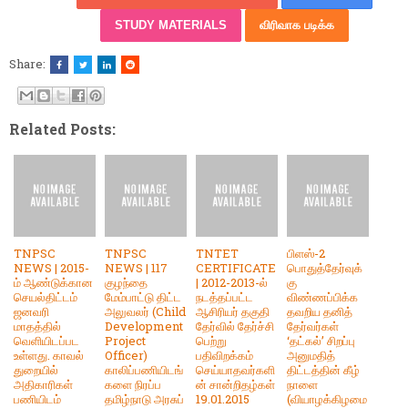
STUDY MATERIALS
விரிவாக படிக்க
Share:
Related Posts:
TNPSC
TNPSC
TNTET
பிளஸ்-2
NEWS | 2015-
NEWS | 117
CERTIFICATE
பொதுத்தேர்வுக்
ம் ஆண்டுக்கான
குழந்தை
| 2012-2013-ல்
கு
செயல்திட்டம்
மேம்பாட்டு திட்ட
நடத்தப்பட்ட
விண்ணப்பிக்க
ஜனவரி
அலுவலர் (Child
ஆசிரியர் தகுதி
தவறிய தனித்
மாதத்தில்
Development
தேர்வில் தேர்ச்சி
தேர்வர்கள்
வெளியிடப்பட
Project
பெற்று
‘தட்கல்’ சிறப்பு
உள்ளது. காவல்
Officer)
பதிவிறக்கம்
அனுமதித்
துறையில்
காலிப்பணியிடங்
செய்யாதவர்களி
திட்டத்தின் கீழ்
அதிகாரிகள்
களை நிரப்ப
ன் சான்றிதழ்கள்
நாளை
பணியிடம்
தமிழ்நாடு அரசுப்
19.01.2015
(வியாழக்கிழமை