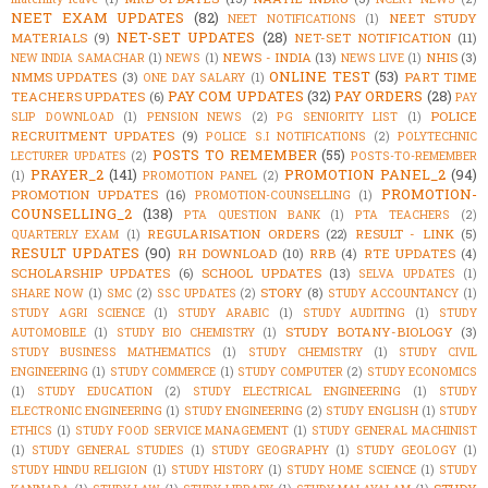
NEET EXAM UPDATES
(82)
NEET STUDY
NEET NOTIFICATIONS
(1)
NET-SET UPDATES
(28)
MATERIALS
(9)
NET-SET NOTIFICATION
(11)
NEWS - INDIA
(13)
NHIS
(3)
NEW INDIA SAMACHAR
(1)
NEWS
(1)
NEWS LIVE
(1)
ONLINE TEST
(53)
NMMS UPDATES
(3)
PART TIME
ONE DAY SALARY
(1)
PAY COM UPDATES
(32)
PAY ORDERS
(28)
TEACHERS UPDATES
(6)
PAY
POLICE
SLIP DOWNLOAD
(1)
PENSION NEWS
(2)
PG SENIORITY LIST
(1)
RECRUITMENT UPDATES
(9)
POLICE S.I NOTIFICATIONS
(2)
POLYTECHNIC
POSTS TO REMEMBER
(55)
LECTURER UPDATES
(2)
POSTS-TO-REMEMBER
PRAYER_2
(141)
PROMOTION PANEL_2
(94)
(1)
PROMOTION PANEL
(2)
PROMOTION-
PROMOTION UPDATES
(16)
PROMOTION-COUNSELLING
(1)
COUNSELLING_2
(138)
PTA QUESTION BANK
(1)
PTA TEACHERS
(2)
REGULARISATION ORDERS
(22)
RESULT - LINK
(5)
QUARTERLY EXAM
(1)
RESULT UPDATES
(90)
RH DOWNLOAD
(10)
RRB
(4)
RTE UPDATES
(4)
SCHOLARSHIP UPDATES
(6)
SCHOOL UPDATES
(13)
SELVA UPDATES
(1)
STORY
(8)
SHARE NOW
(1)
SMC
(2)
SSC UPDATES
(2)
STUDY ACCOUNTANCY
(1)
STUDY AGRI SCIENCE
(1)
STUDY ARABIC
(1)
STUDY AUDITING
(1)
STUDY
STUDY BOTANY-BIOLOGY
(3)
AUTOMOBILE
(1)
STUDY BIO CHEMISTRY
(1)
STUDY BUSINESS MATHEMATICS
(1)
STUDY CHEMISTRY
(1)
STUDY CIVIL
ENGINEERING
(1)
STUDY COMMERCE
(1)
STUDY COMPUTER
(2)
STUDY ECONOMICS
(1)
STUDY EDUCATION
(2)
STUDY ELECTRICAL ENGINEERING
(1)
STUDY
ELECTRONIC ENGINEERING
(1)
STUDY ENGINEERING
(2)
STUDY ENGLISH
(1)
STUDY
ETHICS
(1)
STUDY FOOD SERVICE MANAGEMENT
(1)
STUDY GENERAL MACHINIST
(1)
STUDY GENERAL STUDIES
(1)
STUDY GEOGRAPHY
(1)
STUDY GEOLOGY
(1)
STUDY HINDU RELIGION
(1)
STUDY HISTORY
(1)
STUDY HOME SCIENCE
(1)
STUDY