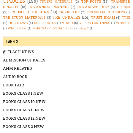
UPDATES
(196)
TOP-POSTS
(13)
TRANSFER
TNUSRB MATERIALS
(2)
UPDATES
(18)
TRB ANNUAL PLANNER
(7)
TRB ANSWER KEY
(4)
TRB BEO
TRB NOTIFICATIONS
(30)
TRB RESULT
(7)
(2)
TRB SPECIAL TEACHERS
(1)
TRB UPDATES
(161)
TRB STUDY MATERIALS
(3)
TRUST EXAM
(4)
TTSE
UGC NEWS
(4)
VIDEO
(6)
(2)
UPS UPDATES
(1)
VIDEOS FOR TNPSC
(1)
WEBSITE
(1)
What's New.
(1)
WHATSAPP UPLOAD 2023
(2)
எப்படி ?
(1)
LABELS
@ FLASH NEWS
ADMISSION UPDATES
AHM RELATED
AUDIO BOOK
BOOK FAIR
BOOKS CLASS 1 NEW
BOOKS CLASS 10 NEW
BOOKS CLASS 11 NEW
BOOKS CLASS 12 NEW
BOOKS CLASS 2 NEW