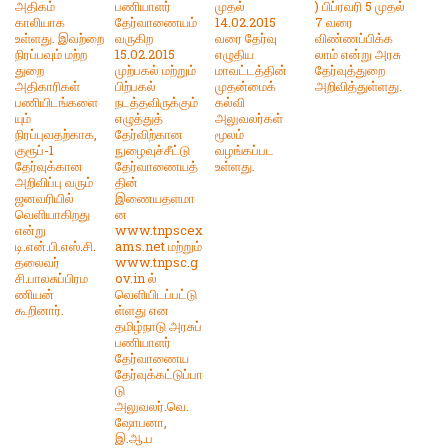
அதிகம்
பணியாளர்
முதல்
) பிப்ரவரி 5 முதல்
காலியாக
தேர்வாணையம்
14.02.2015
7 வரை
உள்ளது. இவற்றை
வருகிற
வரை தேர்வு
விண்ணப்பிக்க
நிரப்பவும் மற்ற
15.02.2015
எழுதிய
லாம் என்று அரசு
துறை
முற்பகல் மற்றும்
மாவட்டத்தின்
தேர்வுத்துறை
அதிகாரிகள்
பிற்பகல்
முதன்மைக்
அறிவித்துள்ளது.
பணியிடங்களை
நடத்தவிருக்கும்
கல்வி
யும்
எழுத்துத்
அலுவலர்கள்
நிரப்புவதற்காக,
தேர்விற்கான
மூலம்
குரூப்-1
நுழைவுச்சீட்டு
வழங்கப்பட
தேர்வுக்கான
தேர்வாணையத்
உள்ளது.
அறிவிப்பு வரும்
தின்
ஜனவரியில்
இணையதளமா
வெளியாகிறது
ன
என்று
www.tnpscex
டி.என்.பி.எஸ்.சி.
ams.net மற்றும்
தலைவர்
www.tnpsc.g
சி.பாலசுப்பிரம
ov.in ல்
ணியன்
வெளியிடப்பட்டு
கூறினார்.
ள்ளது என
தமிழ்நாடு அரசுப்
பணியாளர்
தேர்வாணைய
தேர்வுக்கட்டுப்பா
டு
அலுவலர்.வெ.
ஷோபனா,
இ.ஆ.ப