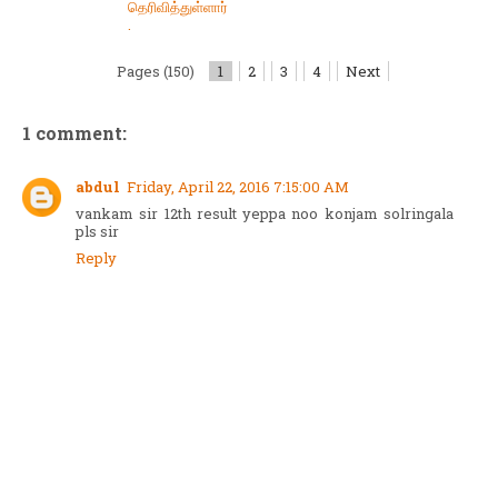
தெரிவித்துள்ளார்
.
Pages (150)
1
2
3
4
Next
1 comment:
abdul
Friday, April 22, 2016 7:15:00 AM
vankam sir 12th result yeppa noo konjam solringala
pls sir
Reply