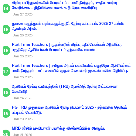
சிறப்பு பயிற்றுனர்களின் போராட்டம் : பணி நிரந்தரம், ஊதிய உயர்வு
கோரிக்கை – நிதியில்லை எனக் கூறி அரசு கைவிரிப்பு
Jan 27 2026
துணை மருத்துவப் படிப்புகளுக்கு நீட் தேர்வு கட்டாயம்: 2026-27 கல்வி
ஆண்டில் அமல்.
Jan 25 2026
Part Time Teachers | முதல்வரின் சிறப்பு மதிப்பெண்கள் அறிவிப்பு:
பகுதிநேர ஆசிரியர்கள் போராட்டம் தற்காலிக வாபஸ்.
Jan 25 2026
Part Time Teachers | தமிழக அரசுப் பள்ளிகளில் பகுதிநேர ஆசிரியர்கள்
பணி நிரந்தரம் - சட்டசபையில் முதல்-அமைச்சர் மு.க.ஸ்டாலின் அறிவிப்பு.
Jan 25 2026
ஆசிரியா் தோ்வு வாரியத்தின் (TRB) ஆண்டுத் தோ்வு அட்டவணை
வெளியீடு
Jan 24 2026
PG TRB முதுகலை ஆசிரியர் நேரடி நியமனம் 2025 - தற்காலிக தெரிவுப்
பட்டியல் வெளியீடு.
Jan 23 2026
MRB நர்சிங் உதவியாளர் பணிக்கு விண்ணப்பிக்க அழைப்பு
Jan 21 2026