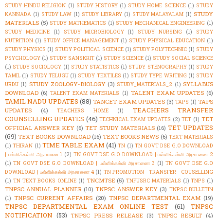
STUDY HINDU RELIGION
(1)
STUDY HISTORY
(1)
STUDY HOME SCIENCE
(1)
STUDY
STUDY
KANNADA
(1)
STUDY LAW
(1)
STUDY LIBRARY
(1)
STUDY MALAYALAM
(1)
MATERIALS
(5)
STUDY MATHEMATICS
(1)
STUDY MECHANICAL ENGINEERING
(1)
STUDY MEDICINE
(1)
STUDY MICROBIOLOGY
(1)
STUDY NURSING
(1)
STUDY
NUTRITION
(1)
STUDY OFFICE MANAGEMENT
(1)
STUDY PHYSICAL EDUCATION
(1)
STUDY PHYSICS
(1)
STUDY POLITICAL SCIENCE
(1)
STUDY POLYTECHNIC
(1)
STUDY
PSYCHOLOGY
(1)
STUDY SANSKRIT
(1)
STUDY SCIENCE
(1)
STUDY SOCIAL SCIENCE
(1)
STUDY SOCIOLOGY
(1)
STUDY STATISTICS
(1)
STUDY STENOGRAPHY
(1)
STUDY
TAMIL
(1)
STUDY TELUGU
(1)
STUDY TEXTILES
(1)
STUDY TYPE WRITING
(1)
STUDY
STUDY ZOOLOGY-BIOLOGY
(3)
SYLLABUS
URDU
(1)
STUDY_MATERIALS_2
(1)
DOWNLOAD
(6)
TALENT EXAM UPDATES
(6)
TALENT EXAM MATERIALS
(1)
TAMIL NADU UPDATES
(88)
TANCET EXAM UPDATES
(3)
TAPS
TAPS
(1)
TEACHERS TRANSFER
UPDATES
(4)
TEACHERS HOME
(1)
COUNSELLING UPDATES
(46)
TET
TECHNICAL EXAM UPDATES
(2)
TET
(1)
TET UPDATES
OFFICIAL ANSWER KEY
(6)
TET STUDY MATERIALS
(16)
(69)
TEXT BOOKS DOWNLOAD
(16)
TEXT BOOKS NEWS
(6)
TEXT MATERIALS
TIME TABLE EXAM
(41)
(1)
THIRAN
(1)
TN
(1)
TN GOVT DSE G.O DOWNLOAD
| பள்ளிக்கல்வி அரசாணை 1
(2)
TN GOVT DSE G.O DOWNLOAD | பள்ளிக்கல்வி அரசாணை 2
(1)
TN GOVT DSE G.O DOWNLOAD | பள்ளிக்கல்வி அரசாணை 3
(1)
TN GOVT DSE G.O
DOWNLOAD | பள்ளிக்கல்வி அரசாணை 4
(1)
TN PROMOTION - TRANSFER - COUSELLING
TNCMTSE
(5)
(1)
TN TEXT BOOKS ONLINE
(1)
TNFUSRC MATERIALS
(1)
TNPS
(1)
TNPSC ANNUAL PLANNER
(10)
TNPSC ANSWER KEY
(3)
TNPSC BULLETIN
TNPSC CURRENT AFFAIRS
(20)
TNPSC DEPARTMENTAL EXAM
(19)
(1)
TNPSC DEPARTMENTAL EXAM ONLINE TEST
(61)
TNPSC
NOTIFICATION
(53)
TNPSC PRESS RELEASE
(3)
TNPSC RESULT
(4)