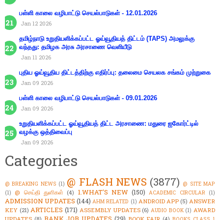
பள்ளி காலை வழிபாட்டு செயல்பாடுகள் - 12.01.2026
Jan 12 2026
தமிழ்நாடு உறுதியளிக்கப்பட்ட ஓய்வூதியத் திட்டம் (TAPS) அமலுக்கு
வந்தது: தமிழக அரசு அரசாணை வெளியீடு
Jan 11 2026
புதிய ஓய்வூதிய திட்டத்திற்கு எதிர்ப்பு: தலைமை செயலக சங்கம் முற்றுகை
Jan 09 2026
பள்ளி காலை வழிபாட்டு செயல்பாடுகள் - 09.01.2026
Jan 09 2026
உறுதியளிக்கப்பட்ட ஓய்வூதியத் திட்ட அரசாணை: மதுரை ஐகோர்ட்டில்
வழக்கு ஒத்திவைப்பு
Jan 09 2026
Categories
@ FLASH NEWS
(3877)
@ BREAKING NEWS
(1)
@ SITE MAP
1.WHAT'S NEW
(150)
@ செய்தி துளிகள்
(4)
(1)
ACADEMIC CIRCULAR
(1)
ADMISSION UPDATES
(144)
ANDROID APP
(5)
ANSWER
AHM RELATED
(1)
ARTICLES
(171)
KEY
(21)
ASSEMBLY UPDATES
(6)
AWARD
AUDIO BOOK
(1)
BANK JOB UPDATES
(29)
UPDATES
(8)
BOOK FAIR
(4)
BOOKS CLASS 1