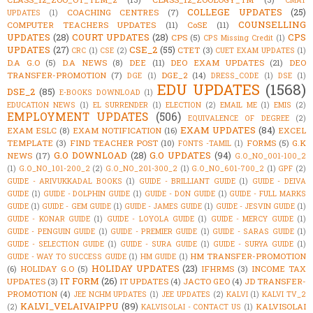
CMAT
COLLEGE UPDATES
(25)
COACHING CENTRES
(7)
UPDATES
(1)
COUNSELLING
COMPUTER TEACHERS UPDATES
(11)
CoSE
(11)
UPDATES
(28)
COURT UPDATES
(28)
CPS
CPS
(5)
CPS Missing Credit
(1)
UPDATES
(27)
CSE_2
(55)
CTET
(3)
CRC
(1)
CSE
(2)
CUET EXAM UPDATES
(1)
D.A G.O
(5)
D.A NEWS
(8)
DEE
(11)
DEO EXAM UPDATES
(21)
DEO
TRANSFER-PROMOTION
(7)
DGE_2
(14)
DGE
(1)
DRESS_CODE
(1)
DSE
(1)
EDU UPDATES
(1568)
DSE_2
(85)
E-BOOKS DOWNLOAD
(1)
EDUCATION NEWS
(1)
EL SURRENDER
(1)
ELECTION
(2)
EMAIL ME
(1)
EMIS
(2)
EMPLOYMENT UPDATES
(506)
EQUIVALENCE OF DEGREE
(2)
EXAM UPDATES
(84)
EXAM ESLC
(8)
EXAM NOTIFICATION
(16)
EXCEL
TEMPLATE
(3)
FIND TEACHER POST
(10)
FORMS
(5)
G.K
FONTS -TAMIL
(1)
G.O DOWNLOAD
(28)
G.O UPDATES
(94)
NEWS
(17)
G.O_NO_001-100_2
(1)
G.O_NO_101-200_2
(2)
G.O_NO_201-300_2
(1)
G.O_NO_601-700_2
(1)
GPF
(2)
GUIDE - ARIVUKKADAL BOOKS
(1)
GUIDE - BRILLIANT GUIDE
(1)
GUIDE - DEIVA
GUIDE
(1)
GUIDE - DOLPHIN GUIDE
(1)
GUIDE - DON GUIDE
(1)
GUIDE - FULL MARKS
GUIDE
(1)
GUIDE - GEM GUIDE
(1)
GUIDE - JAMES GUIDE
(1)
GUIDE - JESVIN GUIDE
(1)
GUIDE - KONAR GUIDE
(1)
GUIDE - LOYOLA GUIDE
(1)
GUIDE - MERCY GUIDE
(1)
GUIDE - PENGUIN GUIDE
(1)
GUIDE - PREMIER GUIDE
(1)
GUIDE - SARAS GUIDE
(1)
GUIDE - SELECTION GUIDE
(1)
GUIDE - SURA GUIDE
(1)
GUIDE - SURYA GUIDE
(1)
HM TRANSFER-PROMOTION
GUIDE - WAY TO SUCCESS GUIDE
(1)
HM GUIDE
(1)
HOLIDAY UPDATES
(23)
(6)
HOLIDAY G.O
(5)
IFHRMS
(3)
INCOME TAX
IT FORM
(26)
UPDATES
(3)
IT UPDATES
(4)
JACTO GEO
(4)
JD TRANSFER-
PROMOTION
(4)
JEE NCHM UPDATES
(1)
JEE UPDATES
(2)
KALVI
(1)
KALVI TV_2
KALVI_VELAIVAIPPU
(89)
KALVISOLAI
(2)
KALVISOLAI - CONTACT US
(1)