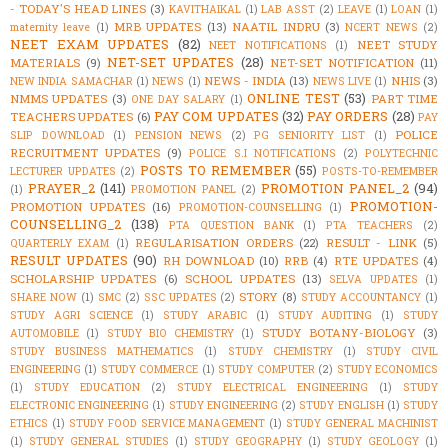
- TODAY'S HEAD LINES
(3)
KAVITHAIKAL
(1)
LAB ASST
(2)
LEAVE
(1)
LOAN
(1)
MRB UPDATES
(13)
NAATIL INDRU
(3)
maternity leave
(1)
NCERT NEWS
(2)
NEET EXAM UPDATES
(82)
NEET STUDY
NEET NOTIFICATIONS
(1)
NET-SET UPDATES
(28)
MATERIALS
(9)
NET-SET NOTIFICATION
(11)
NEWS - INDIA
(13)
NHIS
(3)
NEW INDIA SAMACHAR
(1)
NEWS
(1)
NEWS LIVE
(1)
ONLINE TEST
(53)
NMMS UPDATES
(3)
PART TIME
ONE DAY SALARY
(1)
PAY COM UPDATES
(32)
PAY ORDERS
(28)
TEACHERS UPDATES
(6)
PAY
POLICE
SLIP DOWNLOAD
(1)
PENSION NEWS
(2)
PG SENIORITY LIST
(1)
RECRUITMENT UPDATES
(9)
POLICE S.I NOTIFICATIONS
(2)
POLYTECHNIC
POSTS TO REMEMBER
(55)
LECTURER UPDATES
(2)
POSTS-TO-REMEMBER
PRAYER_2
(141)
PROMOTION PANEL_2
(94)
(1)
PROMOTION PANEL
(2)
PROMOTION-
PROMOTION UPDATES
(16)
PROMOTION-COUNSELLING
(1)
COUNSELLING_2
(138)
PTA QUESTION BANK
(1)
PTA TEACHERS
(2)
REGULARISATION ORDERS
(22)
RESULT - LINK
(5)
QUARTERLY EXAM
(1)
RESULT UPDATES
(90)
RH DOWNLOAD
(10)
RRB
(4)
RTE UPDATES
(4)
SCHOLARSHIP UPDATES
(6)
SCHOOL UPDATES
(13)
SELVA UPDATES
(1)
STORY
(8)
SHARE NOW
(1)
SMC
(2)
SSC UPDATES
(2)
STUDY ACCOUNTANCY
(1)
STUDY AGRI SCIENCE
(1)
STUDY ARABIC
(1)
STUDY AUDITING
(1)
STUDY
STUDY BOTANY-BIOLOGY
(3)
AUTOMOBILE
(1)
STUDY BIO CHEMISTRY
(1)
STUDY BUSINESS MATHEMATICS
(1)
STUDY CHEMISTRY
(1)
STUDY CIVIL
ENGINEERING
(1)
STUDY COMMERCE
(1)
STUDY COMPUTER
(2)
STUDY ECONOMICS
(1)
STUDY EDUCATION
(2)
STUDY ELECTRICAL ENGINEERING
(1)
STUDY
ELECTRONIC ENGINEERING
(1)
STUDY ENGINEERING
(2)
STUDY ENGLISH
(1)
STUDY
ETHICS
(1)
STUDY FOOD SERVICE MANAGEMENT
(1)
STUDY GENERAL MACHINIST
(1)
STUDY GENERAL STUDIES
(1)
STUDY GEOGRAPHY
(1)
STUDY GEOLOGY
(1)