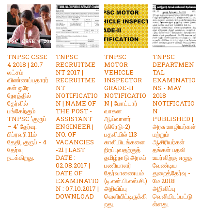
TNPSC CSSE
TNPSC
TNPSC
TNPSC
4 2018 | 20.7
RECRUITME
MOTOR
DEPARTMEN
லட்சம்
NT 2017 |
VEHICLE
TAL
விண்ணப்பதாரர்
RECRUITME
INSPECTOR
EXAMINATIO
கள் ஒரே
NT
GRADE-II
NS - MAY
நேரத்தில்
NOTIFICATIO
NOTIFICATIO
2018
தேர்வில்
N | NAME OF
N | மோட்டார்
NOTIFICATIO
பங்கேற்கும்
THE POST -
வாகன
N
TNPSC 'குரூப்
ASSISTANT
ஆய்வாளர்
PUBLISHED |
– 4' தேர்வு.
ENGINEER |
(கிரேடு-2)
அரசு ஊழியர்கள்
பிப்ரவரி 11ம்
NO. OF
பதவியில் 113
மற்றும்
தேதி, குரூப் - 4
VACANCIES
காலியிடங்களை
ஆசிரியர்கள்
தேர்வு
-21 | LAST
நிரப்புவதற்குத்
தங்கள் பதவி
நடக்கிறது.
DATE :
தமிழ்நாடு அரசுப்
உயர்விற்கு எழுத
02.08.2017 |
பணியாளர்
வேண்டிய
DATE OF
தேர்வாணையம்
துறைத்தேர்வு -
EXAMINATIO
(டி.என்.பி.எஸ்.சி.)
மே 2018
N : 07.10.2017 |
அறிவிப்பு
அறிவிப்பு
DOWNLOAD
வெளியிட்டிருக்கி
வெளியிடப்பட்டு
றது.
ள்ளது.