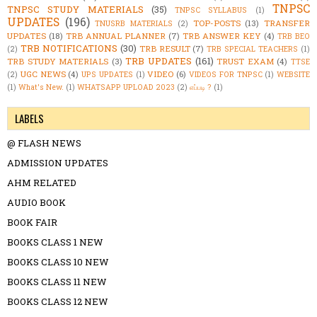
TNPSC
TNPSC STUDY MATERIALS
(35)
TNPSC SYLLABUS
(1)
UPDATES
(196)
TOP-POSTS
(13)
TRANSFER
TNUSRB MATERIALS
(2)
UPDATES
(18)
TRB ANNUAL PLANNER
(7)
TRB ANSWER KEY
(4)
TRB BEO
TRB NOTIFICATIONS
(30)
TRB RESULT
(7)
(2)
TRB SPECIAL TEACHERS
(1)
TRB UPDATES
(161)
TRB STUDY MATERIALS
(3)
TRUST EXAM
(4)
TTSE
UGC NEWS
(4)
VIDEO
(6)
(2)
UPS UPDATES
(1)
VIDEOS FOR TNPSC
(1)
WEBSITE
(1)
What's New.
(1)
WHATSAPP UPLOAD 2023
(2)
எப்படி ?
(1)
LABELS
@ FLASH NEWS
ADMISSION UPDATES
AHM RELATED
AUDIO BOOK
BOOK FAIR
BOOKS CLASS 1 NEW
BOOKS CLASS 10 NEW
BOOKS CLASS 11 NEW
BOOKS CLASS 12 NEW